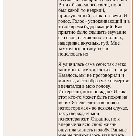
В них было много света, но он
был какой-то неяркий,
приглушенный, - как от свечи. И
голос. Голос - успокаивающий и в
то же время будоражащий. Как
приятно было слышать звучание
его слов, слетающих с полных,
наверняка вкусных, губ. Мне
захотелось потянуться и
поцеловать их.
Я удивилась сама себе: так легко
запомнить все тонкости его лица.
Казалось, мы не проговорили и
минуты, а его образ уже намертво
впечатался в мою голову.
Интересно, кого он ждал? И как
этот кто-то может быть похож на
меня? Я ведь единственная и
неповторимая - во всяком случае,
так утверждает мой
психотерапевт. Странно, но я
впервые за всю свою жизнь
ощутила зависть и злобу. Раньше
мне не приходилось завидовать