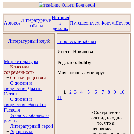
История
Литературные
Apropos
в
Путешествуем
Форум
Другое
забавы
деталях
Литературный клуб
:
Творческие забавы
Иветта Новикова
Мир литературы
Редактор:
bobby
−
Классика,
современность.
Моя любовь - мой друг
−
Статьи, рецензии...
−
О жизни и
творчестве Джейн
1
2
3
4
5
6
7
8
9
10
Остин
11
−
О жизни и
творчестве Элизабет
Гaскелл
«Совершенно
−
Уголок любовного
очевидно одно
романа.
— то, что я
−
Литературный герой.
ненавижу
−
Афоризмы.
простоту во всех