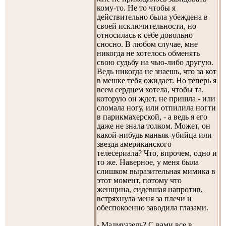
кому-то. Не то чтобы я
действительно была убеждена в
своей исключительности, но
относилась к себе довольно
сносно. В любом случае, мне
никогда не хотелось обменять
свою судьбу на чью-либо другую.
Ведь никогда не знаешь, что за кот
в мешке тебя ожидает. Но теперь я
всем сердцем хотела, чтобы та,
которую он ждет, не пришла - или
сломала ногу, или отпилила ногти
в парикмахерской, - а ведь я его
даже не знала толком. Может, он
какой-нибудь маньяк-убийца или
звезда американского
телесериала? Что, впрочем, одно и
то же. Наверное, у меня была
слишком выразительная мимика в
этот момент, потому что
женщина, сидевшая напротив,
встряхнула меня за плечи и
обеспокоенно заводила глазами.
- Мадмуазель? С вами все в