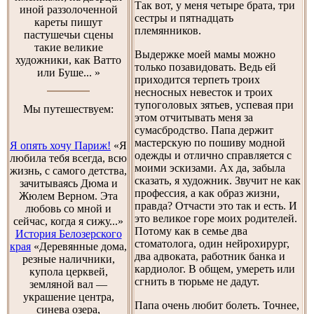
Так вот, у меня четыре брата, три
иной раззолоченной
сестры и пятнадцать
кареты пишут
племянников.
пастушечьи сцены
такие великие
Выдержке моей мамы можно
художники, как Ватто
только позавидовать. Ведь ей
или Буше... »
приходится терпеть троих
несносных невесток и троих
тупоголовых зятьев, успевая при
Мы путешествуем:
этом отчитывать меня за
сумасбродство. Папа держит
мастерскую по пошиву модной
Я опять хочу Париж!
«Я
одежды и отлично справляется с
любила тебя всегда, всю
моими эскизами. Ах да, забыла
жизнь, с самого детства,
сказать, я художник. Звучит не как
зачитываясь Дюма и
профессия, а как образ жизни,
Жюлем Верном. Эта
правда? Отчасти это так и есть. И
любовь со мной и
это великое горе моих родителей.
сейчас, когда я сижу...»
Потому как в семье два
История Белозерского
стоматолога, один нейрохирург,
края
«Деревянные дома,
два адвоката, работник банка и
резные наличники,
кардиолог. В общем, умереть или
купола церквей,
сгнить в тюрьме не дадут.
земляной вал —
украшение центра,
Папа очень любит болеть. Точнее,
синева озера,