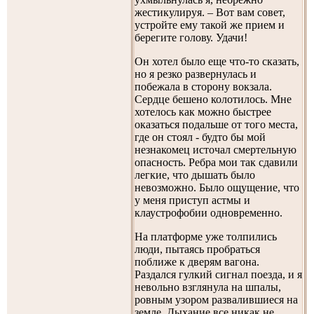
жестикулируя. – Вот вам совет,
устройте ему такой же прием и
берегите голову. Удачи!
Он хотел было еще что-то сказать,
но я резко развернулась и
побежала в сторону вокзала.
Сердце бешено колотилось. Мне
хотелось как можно быстрее
оказаться подальше от того места,
где он стоял - будто бы мой
незнакомец источал смертельную
опасность. Ребра мои так сдавили
легкие, что дышать было
невозможно. Было ощущение, что
у меня приступ астмы и
клаустрофобии одновременно.
На платформе уже толпились
люди, пытаясь пробраться
поближе к дверям вагона.
Раздался гулкий сигнал поезда, и я
невольно взглянула на шпалы,
ровным узором развалившиеся на
земле. Дыхание все никак не