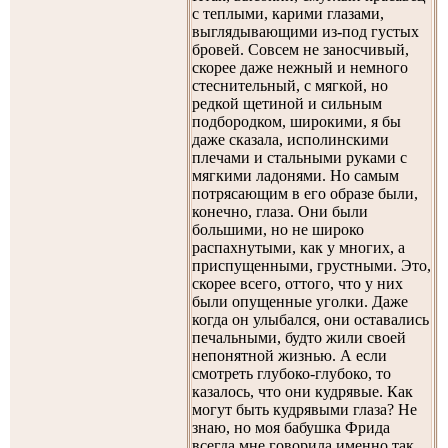
с теплыми, карими глазами,
выглядывающими из-под густых
бровей. Совсем не заносчивый,
скорее даже нежный и немного
стеснительный, с мягкой, но
редкой щетиной и сильным
подбородком, широкими, я бы
даже сказала, исполинскими
плечами и стальными руками с
мягкими ладонями. Но самым
потрясающим в его образе были,
конечно, глаза. Они были
большими, но не широко
распахнутыми, как у многих, а
приспущенными, грустными. Это,
скорее всего, оттого, что у них
были опущенные уголки. Даже
когда он улыбался, они оставались
печальными, будто жили своей
непонятной жизнью. А если
смотреть глубоко-глубоко, то
казалось, что они кудрявые. Как
могут быть кудрявыми глаза? Не
знаю, но моя бабушка Фрида
всегда мне говорила именно так.