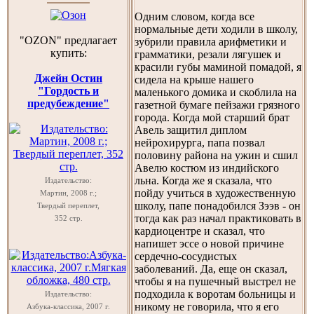
Одним словом, когда все
нормальные дети ходили в школу,
"OZON" предлагает
зубрили правила арифметики и
купить:
грамматики, резали лягушек и
красили губы маминой помадой, я
Джейн Остин
сидела на крыше нашего
"Гордость и
маленького домика и скоблила на
предубеждение"
газетной бумаге пейзажи грязного
города. Когда мой старший брат
Авель защитил диплом
нейрохирурга, папа позвал
половину района на ужин и сшил
Авелю костюм из индийского
льна. Когда же я сказала, что
Издательство:
пойду учиться в художественную
Мартин, 2008 г.;
школу, папе понадобился Зээв - он
Твердый переплет,
тогда как раз начал практиковать в
352 стр.
кардиоцентре и сказал, что
напишет эссе о новой причине
сердечно-сосудистых
заболеваний. Да, еще он сказал,
чтобы я на пушечный выстрел не
подходила к воротам больницы и
Издательство:
никому не говорила, что я его
Азбука-классика, 2007 г.