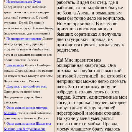
работать. Видел бы отец, где я
*
Новогодняя пьеса-Буфф
работаю, то понадобился бы уже
Содержащая в себе любовные
не Зээв, а Авель, и ромашковым
треугольники и прочие фигуры
чаем бы точно дело не кончилось.
галантной геометрии. С одной
Но мне нравилось. В качестве
стороны - Герой, Героини (в
приятного воспоминания о
количестве – двух). А также Автор
бывших соратниках я получила
(исключительно для симметрии)
две татуировки - правда, их
*
Пренеприятное известие
Диалог
приходится прятать, когда я еду к
между супругами Дарси при
родителям.
получении некоего неизбежного,
хоть и не слишком приятного для
Да! Мне нравится моя
обоих известия. Рассказ.
обшарпанная квартирка. Она
*
Благая весть
Жизнь в Пемберли
похожа на голубятню с высокой
глазами Джорджианы и ее реакция
винтовой лестницей, на которой с
на некую весьма важную для четы
непривычки можно легко сломать
Дарси новость… Рассказ.
шею. Зато ни одному вору не
*
Девушка, у которой все есть
взбредет в голову лезть на этот
Один день из жизни мисс
чердак. Кстати, единственные мои
Джорджианы Дарси. Цикл
соседи - парочка голубей, которые
рассказов.
живут где-то между внешней
*
Один день из жизни мистера
перегородкой и моими стенами.
Коллинза
Насыщенный событиями
На кухне у меня умещаются
день мистера Коллинза. Рассказ.
только плита и мойка. Правда,
*
Один день из жизни Шарлотты
моему младшему брату удалось
Коллинз, или В страшном сне