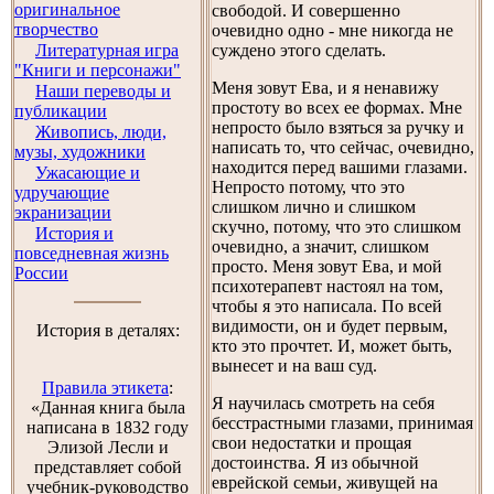
оригинальное
свободой. И совершенно
творчество
очевидно одно - мне никогда не
Литературная игра
суждено этого сделать.
"Книги и персонажи"
Меня зовут Ева, и я ненавижу
Наши переводы и
простоту во всех ее формах. Мне
публикации
непросто было взяться за ручку и
Живопись, люди,
написать то, что сейчас, очевидно,
музы, художники
находится перед вашими глазами.
Ужасающие и
Непросто потому, что это
удручающие
слишком лично и слишком
экранизации
скучно, потому, что это слишком
История и
очевидно, а значит, слишком
повседневная жизнь
просто. Меня зовут Ева, и мой
России
психотерапевт настоял на том,
чтобы я это написала. По всей
видимости, он и будет первым,
История в деталях:
кто это прочтет. И, может быть,
вынесет и на ваш суд.
Правила этикета
:
Я научилась смотреть на себя
«Данная книга была
бесстрастными глазами, принимая
написана в 1832 году
свои недостатки и прощая
Элизой Лесли и
достоинства. Я из обычной
представляет собой
еврейской семьи, живущей на
учебник-руководство