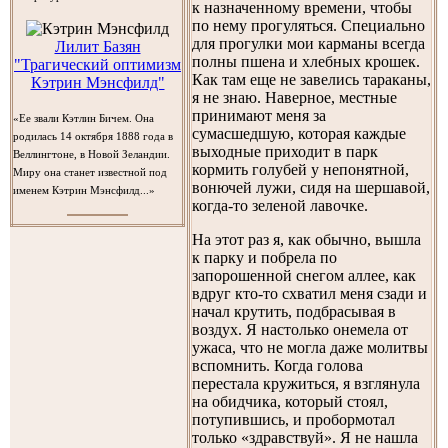
к назначенному времени, чтобы
по нему прогуляться. Специально
для прогулки мои карманы всегда
Лилит Базян
полны пшена и хлебных крошек.
"Трагический оптимизм
Как там еще не завелись тараканы,
Кэтрин Мэнсфилд"
я не знаю. Наверное, местные
принимают меня за
«Ее звали Кэтлин Бичем. Она
сумасшедшую, которая каждые
родилась 14 октября 1888 года в
выходные приходит в парк
Веллингтоне, в Новой Зеландии.
кормить голубей у непонятной,
Миру она станет известной под
вонючей лужи, сидя на шершавой,
именем Кэтрин Мэнсфилд...»
когда-то зеленой лавочке.
На этот раз я, как обычно, вышла
к парку и побрела по
запорошенной снегом аллее, как
вдруг кто-то схватил меня сзади и
начал крутить, подбрасывая в
воздух. Я настолько онемела от
ужаса, что не могла даже молитвы
вспомнить. Когда голова
перестала кружиться, я взглянула
на обидчика, который стоял,
потупившись, и пробормотал
только «здравствуй». Я не нашла