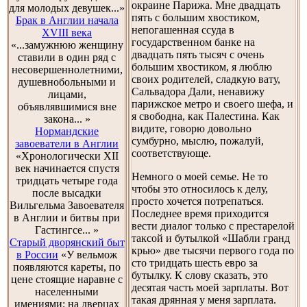
окраине Парижа. Мне двадцать
для молодых девушек...»
пять с большим хвостиком,
Брак в Англии начала
непогашенная ссуда в
XVIII века
государственном банке на
«...замужнюю женщину
двадцать пять тысяч с очень
ставили в один ряд с
большим хвостиком, я люблю
несовершеннолетними,
своих родителей, сладкую вату,
душевнобольными и
Сальвадора Дали, ненавижу
лицами,
парижское метро и своего шефа, и
объявлявшимися вне
я свободна, как Палестина. Как
закона... »
видите, говорю довольно
Нормандские
сумбурно, мыслю, пожалуй,
завоеватели в Англии
соответствующе.
«Хронологически XII
век начинается спустя
Немного о моей семье. Не то
тридцать четыре года
чтобы это относилось к делу,
после высадки
просто хочется потрепаться.
Вильгельма Завоевателя
Последнее время приходится
в Англии и битвы при
вести диалог только с престарелой
Гастингсе... »
таксой и бутылкой «Шабли гранд
Старый дворянский быт
крью» две тысячи первого года по
в России
«У вельмож
сто тридцать шесть евро за
появляются кареты, по
бутылку. К слову сказать, это
цене стоящие наравне с
десятая часть моей зарплаты. Вот
населенными
такая дрянная у меня зарплата.
имениями; на дверцах