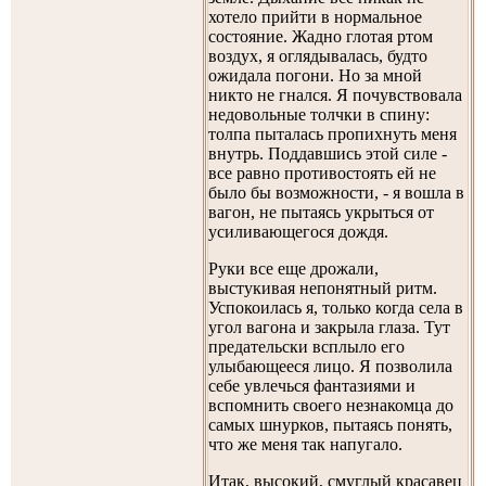
хотело прийти в нормальное
состояние. Жадно глотая ртом
воздух, я оглядывалась, будто
ожидала погони. Но за мной
никто не гнался. Я почувствовала
недовольные толчки в спину:
толпа пыталась пропихнуть меня
внутрь. Поддавшись этой силе -
все равно противостоять ей не
было бы возможности, - я вошла в
вагон, не пытаясь укрыться от
усиливающегося дождя.
Руки все еще дрожали,
выстукивая непонятный ритм.
Успокоилась я, только когда села в
угол вагона и закрыла глаза. Тут
предательски всплыло его
улыбающееся лицо. Я позволила
себе увлечься фантазиями и
вспомнить своего незнакомца до
самых шнурков, пытаясь понять,
что же меня так напугало.
Итак, высокий, смуглый красавец