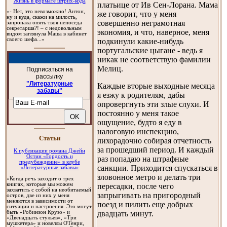
Жизнь в формате штрих-кода
платьице от Ив Сен-Лорана. Мама
«- Нет, это невозможно! Антон,
же говорит, что у меня
ну и куда, скажи на милость,
совершенно неграмотная
запропала опять твоя непоседа
секретарша?! – с недовольным
экономия, и что, наверное, меня
видом заглянула Маша в кабинет
своего шефа...»
подкинули какие-нибудь
португальские цыгане - ведь я
никак не соответствую фамилии
Мелиц.
Подписаться на
рассылку
"Литературные
Каждые вторые выходные месяца
забавы"
я езжу к родителям, дабы
опровергнуть эти злые слухи. И
постоянно у меня такое
ощущение, будто я еду в
налоговую инспекцию,
Cтатьи
лихорадочно собирая отчетность
за прошедший период. И каждый
К публикации романа Джейн
Остин «Гордость и
раз попадаю на штрафные
предубеждение» в клубе
санкции. Приходится спускаться в
«Литературные забавы»
зловонное метро и делать три
«Когда речь заходит о трех
книгах, которые мы можем
пересадки, после чего
захватить с собой на необитаемый
запрыгивать на пригородный
остров, две из них у меня
меняются в зависимости от
поезд и пилить еще добрых
ситуации и настроения. Это могут
двадцать минут.
быть «Робинзон Крузо» и
«Двенадцать стульев», «Три
мушкетера» и новеллы О'Генри,