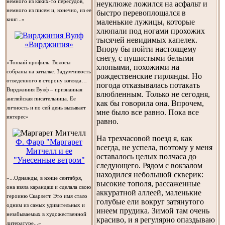
немного из каких-то пересудов,
неуклюже ложился на асфальт и
немного из писем и, конечно, из ее
быстро перевоплощался в
книг...»
маленькие лужицы, которые
хлюпали под ногами прохожих
тысячей невидимых капелек.
«Вирджиния»
Впору бы пойти настоящему
снегу, с пушистыми белыми
«Тонкий профиль. Волосы
хлопьями, похожими на
собраны на затылке. Задумчивость
рождественские гирлянды. Но
отведенного в сторону взгляда…
погода отказывалась потакать
Вирджиния Вулф – признанная
влюбленным. Только не сегодня,
английская писательница. Ее
как бы говорила она. Впрочем,
личность и по сей день вызывает
мне было все равно. Пока все
интерес»
равно.
На трехчасовой поезд я, как
Ф. Фарр "Маргарет
всегда, не успела, поэтому у меня
Митчелл и ее
оставалось целых полчаса до
"Унесенные ветром"
следующего. Рядом с вокзалом
находился небольшой скверик:
«...Однажды, в конце сентября,
высокие тополя, рассаженные
она взяла карандаш и сделала свою
аккуратной аллеей, маленькие
героиню Скарлетт. Это имя стало
голубые ели вокруг затянутого
одним из самых удивительных и
инеем прудика. Зимой там очень
незабываемых в художественной
красиво, и я регулярно опаздываю
литературе...»