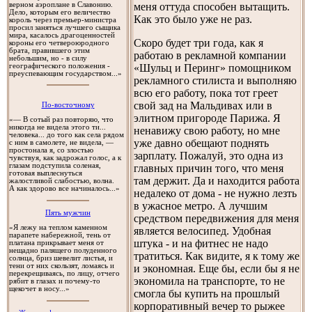
верном аэроплане в Славонию.
меня оттуда способен вытащить.
Дело, которым его величество
Как это было уже не раз.
король через премьер-министра
просил заняться лучшего сыщика
мира, касалось драгоценностей
Скоро будет три года, как я
короны его четвероюродного
брата, правившего этим
работаю в рекламной компании
небольшим, но - в силу
географического положения -
«Шульц и Перинг» помощником
преуспевающим государством...»
рекламного стилиста и выполняю
всю его работу, пока тот греет
свой зад на Мальдивах или в
По-восточному
элитном пригороде Парижа. Я
«— В сотый раз повторяю, что
никогда не видела этого ти...
ненавижу свою работу, но мне
человека... до того как села рядом
уже давно обещают поднять
с ним в самолете, не видела, —
простонала я, со злостью
зарплату. Пожалуй, это одна из
чувствуя, как задрожал голос, а к
глазам подступила соленая,
главных причин того, что меня
готовая выплеснуться
там держит. Да и находится работа
жалостливой слабостью, волна.
А как здорово все начиналось...»
недалеко от дома - не нужно лезть
в ужасное метро. А лучшим
Пять мужчин
средством передвижения для меня
«Я лежу на теплом каменном
является велосипед. Удобная
парапете набережной, тень от
штука - и на фитнес не надо
платана прикрывает меня от
нещадно палящего полуденного
тратиться. Как видите, я к тому же
солнца, бриз шевелит листья, и
тени от них скользят, ломаясь и
и экономная. Еще бы, если бы я не
перекрещиваясь, по лицу, отчего
экономила на транспорте, то не
рябит в глазах и почему-то
щекочет в носу...»
смогла бы купить на прошлый
корпоративный вечер то рыжее