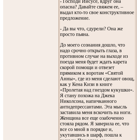
- Господи Иисусе, вдруг она
опасна? Давайте свяжем ее, –
выдал кто-то свое конструктивное
предложение.
- Да вы что, сдурели? Она же
просто пьяна.
До моего сознания дошло, что
надо срочно открыть глаза, в
противном случае на выходе из
поезда меня будет ждать карета
скорой помощи и отвезет
прямиком к воротам «Святой
Анны», где из меня сделают овощ,
как у Кена Кизи в книге
«Пролетая над гнездом кукушки».
Я стану похожа на Джека
Николсона, напичканного
антидепрессантами. Эта мысль
заставила меня вскочить на ноги.
Женщина все еще озабоченно
стояла рядом. Я заверила ее, что
все со мной в порядке и,
укутавшись в шарф, пошла к