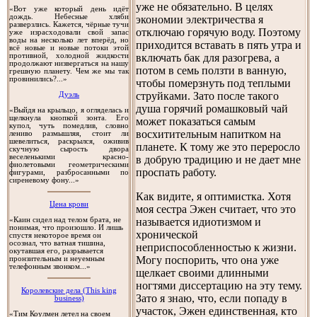
уже не обязательно. В целях
«Вот уже который день идёт
дождь. Небесные хляби
экономии электричества я
разверзлись. Кажется, чёрные тучи
отключаю горячую воду. Поэтому
уже израсходовали свой запас
воды на несколько лет вперёд, но
приходится вставать в пять утра и
всё новые и новые потоки этой
включать бак для разогрева, а
противной, холодной жидкости
продолжают низвергаться на нашу
потом в семь ползти в ванную,
грешную планету. Чем же мы так
провинились?...»
чтобы померзнуть под теплыми
струйками. Зато после такого
Дуэль
душа горячий ромашковый чай
«Выйдя на крыльцо, я огляделась и
щелкнула кнопкой зонта. Его
может показаться самым
купол, чуть помедлив, словно
восхитительным напитком на
лениво размышляя, стоит ли
шевелиться, раскрылся, оживив
планете. К тому же это переросло
скучную сырость двора
веселенькими красно-
в добрую традицию и не дает мне
фиолетовыми геометрическими
проспать работу.
фигурами, разбросанными по
сиреневому фону...»
Как видите, я оптимистка. Хотя
Цена крови
моя сестра Эжен считает, что это
«Каин сидел над телом брата, не
называется идиотизмом и
понимая, что произошло. И лишь
хронической
спустя некоторое время он
осознал, что ватная тишина,
неприспособленностью к жизни.
окутавшая его, разрывается
Могу поспорить, что она уже
пронзительным и неуемным
телефонным звонком...»
щелкает своими длинными
ногтями диссертацию на эту тему.
Королевские дела (This king
Зато я знаю, что, если попаду в
business)
участок, Эжен единственная, кто
«Тим Коулмен летел на своем