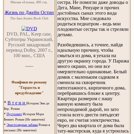
сестра. Не помогли даже доводы о
Мягкая обложка, 480 стр.
Дега, Мане, Ренуаре и прочих
Жизнь по Джейн Остин
достойных сынах этого вида
искусства. Мне следовало
The Jane Austen Book Club
родиться педиатром - ведь мои
плодовитые сестры так и стреляли
DVD, PAL, Keep case,
детьми.
Субтитры Украинский,
Русский закадровый
Разобидевшись, а точнее, найдя
перевод Dolby, 2007 г.,
идеальную причину, чтобы
100 мин., США
смыться из дома, я уехала на
другую окраину города. У Парижа
много окраин, но они все
омерзительно одинаковые. Белый
домик с маленьким садиком я
Фанфики по роману
сменила на скворечник
"Гордость и
пятиэтажного, кирпичного дома,
предубеждение"
перебравшись ближе к центру.
Квартира размером с нашу
*
В т е н и
ванную комнату была
История Энн де
непроходимой дырой, но зато
Бер. Роман
стоила всего двести пятьдесят
*
Пустоцвет
История Мэри
евро, не считая электричества.
Беннет. Роман (Не закончен)
Через два квартала от дома была
*
Эпистолярные забавы
Роман в
тату-мастерская, куда я устроилась
письмах (Не закончен)