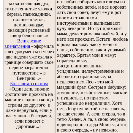
он любит собирать консилиум из
захватывающая дух,
собственных детей, и все норовят
тихие тенистые улочки,
дать свой совет, лезут ему в рот
березы, палисадники,
своими страшными
полные цветов,
инструментами и выписывают
немноголюдье,
кучу лекарств. Но тут приходит
окающий распевный
мама, делает ромашковый чай, и у
говор белозеров...»
него все проходит. Кстати, любовь
Венгерские
к ромашковому чаю у меня от
впечатления
«оформила
папы, собственно, как и упрямый
я все документы и через
характер. Братья мои в маму:
две недели уже ехала к
справедливые,
границе совершать свое
дисциплинированные,
первое заграничное
усидчивые, целеустремленные и
путешествие – в
абсолютно правильные, за
Венгрию...»
исключением Лео - это мой
Болгария за окном
младший брат. Сестры в бабушку:
«Один день вполне
домашние, хозяйственные, мягкие
достаточен проехать на
и пушистые, но при этом
машине с одного конца
успешные до неприличия. Хотя
страны до другого, и
нет, Лизу пушистой не назовешь,
даже вернуться, если у
та еще стерва. А если стерва, то в
вас машина быстрая и,
тетю Хелен. А та, в свою очередь,
если повезет с
в двоюродного деда Моисея, а тот,
дорогами...»
в свою очередь, - ну неважно.