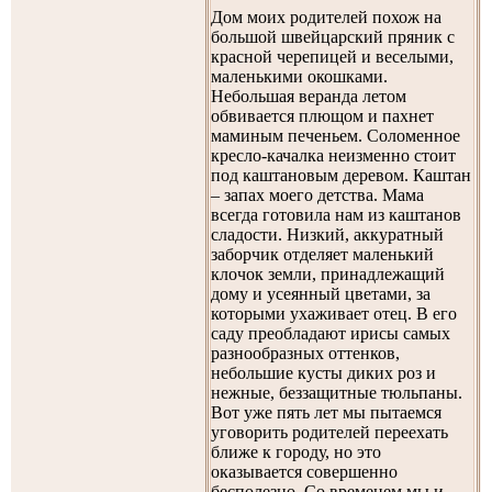
Дом моих родителей похож на
большой швейцарский пряник с
красной черепицей и веселыми,
маленькими окошками.
Небольшая веранда летом
обвивается плющом и пахнет
маминым печеньем. Соломенное
кресло-качалка неизменно стоит
под каштановым деревом. Каштан
– запах моего детства. Мама
всегда готовила нам из каштанов
сладости. Низкий, аккуратный
заборчик отделяет маленький
клочок земли, принадлежащий
дому и усеянный цветами, за
которыми ухаживает отец. В его
саду преобладают ирисы самых
разнообразных оттенков,
небольшие кусты диких роз и
нежные, беззащитные тюльпаны.
Вот уже пять лет мы пытаемся
уговорить родителей переехать
ближе к городу, но это
оказывается совершенно
бесполезно. Со временем мы и