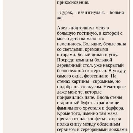
прикосновения.
- Дурак, – взвизгнула я. – Больно
же.
Авель подтолкнул меня в
большую гостиную, в которой с
моего детства мало что
изменилось. Большие, белые окна
со светлыми, кремовыми
шторами. Белый диван в углу.
Посреди комнаты большой
деревянный стол, уже накрытый
белоснежной скатертью. В углу, у
самого окна, фортепиано. На
стенах картины - скромные, но
подобраны со вкусом. Некоторые
даже мои: те, которые
понравились папе. Вдоль стены
старинный буфет - хранилище
фамильного хрусталя и фарфора.
Кроме того, именно там мама
прятала от нас конфеты: вторая
полка снизу между обеденным
сервизом и серебряными ложками