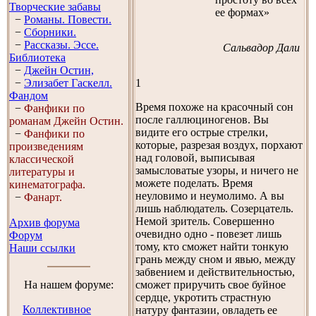
Творческие забавы
ее формах»
−
Романы. Повести.
−
Сборники.
−
Рассказы. Эссe.
Сальвадор Дали
Библиотека
−
Джейн Остин,
−
Элизабет Гaскелл.
1
Фандом
Время похоже на красочный сон
−
Фанфики по
после галлюциногенов. Вы
романам Джейн Остин.
видите его острые стрелки,
−
Фанфики по
которые, разрезая воздух, порхают
произведениям
над головой, выписывая
классической
замысловатые узоры, и ничего не
литературы и
можете поделать. Время
кинематографа.
неуловимо и неумолимо. А вы
−
Фанарт.
лишь наблюдатель. Созерцатель.
Немой зритель. Совершенно
Архив форума
очевидно одно - повезет лишь
Форум
тому, кто сможет найти тонкую
Наши ссылки
грань между сном и явью, между
забвением и действительностью,
На нашем форуме:
сможет приручить свое буйное
сердце, укротить страстную
Коллективное
натуру фантазии, овладеть ее