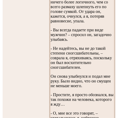
ничего более логичного, чем со
всего размаху шлепнуть его по
голове сумкой. От удара он,
кажется, очнулся, а я, потеряв
равновесие, упала.
- Вы всегда падаете при виде
мужчин? – спросил он, загадочно
улыбаясь.
- Не надейтесь, вы не до такой
степени сногсшибательны, –
соврала я, отряхиваясь, поскольку
он был восхитительно
сногсшибателен.
Он снова улыбнулся и подал мне
руку. Было видно, что он смущен
не меньше моего.
- Простите, я просто обознался, вы
так похожи на человека, которого
я жду…
- О, мне все это говорят, –
ухмыльнулась я, небрежно