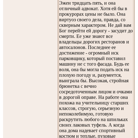
Эжен тридцать пять, и она
отличный адвокат. Хотя ей бы в
прокурорах цены не было. Она
виртуоз своего дела, правда, со
скверным характером. Не дай вам
Бог перейти ей дорогу - засудит до
смерти. Ее уже знают все
владельцы дорогих ресторанов и
автосалонов. Последнее ее
достижение - огромный иск
парковщику, который поставил
машину не с того фасада. Будь ее
воля, она бы могла подать иск на
плохую погоду и, разумеется,
выиграла бы. Высокая, стройная
брюнетка с вечно
сосредоточенным лицом и очками
в дорогой оправе. На работе она
похожа на учительницу старших
классов, строгую, серьезную и
непоколебимую, готовую
раскрутить любого на шпильках
своих лаковых туфель. А когда
она дома надевает спортивный
костюм и теплые, пуховые