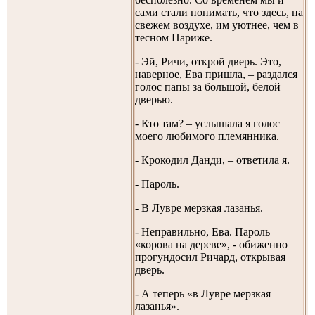
сами стали понимать, что здесь, на
свежем воздухе, им уютнее, чем в
тесном Париже.
- Эй, Ричи, открой дверь. Это,
наверное, Ева пришла, – раздался
голос папы за большой, белой
дверью.
- Кто там? – услышала я голос
моего любимого племянника.
- Крокодил Данди, – ответила я.
- Пароль.
- В Лувре мерзкая лазанья.
- Неправильно, Ева. Пароль
«корова на дереве», - обиженно
прогундосил Ричард, открывая
дверь.
- А теперь «в Лувре мерзкая
лазанья».