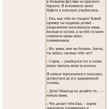
в большом футляре из красного
бархата. Я вспомнила запах
буфета и невольно улыбнулась.
- Ева, как тебе не стыдно! Какой
пример ты подаешь детям! –
укоризненно воскликнула мама,
выходя из кухни, а за ней гуськом
семенила орава моих
племянников.
- Но, мама, мне же больно. Авель,
ты забыл, сколько тебе лет?
- Сорок, – улыбнулся тот и снова
начал трепать меня за волосы.
Я начала чертыхаться и пыталась
дотянуться до его здоровенной
головы.
- Дети! Никогда не делайте то… –
начала мама.
- Что делает тётя Ева, – хором
закончили племянники и