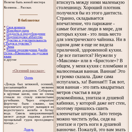
втиснуть между ними маленькую
Нелегко быть женой мистера
столешницу. Хороший плотник
Коллинза… Рассказ.
получился бы из этого дантиста.
Странно, складывается
В библиотеке
впечатление, что парижане -
*
Своя комната
самые богатые люди в мире, для
*
Мэнсфилд-парк
которых кухня - это лишь место
*
Гордость и предубеждение
*
Нортенгерское аббатство
для электрического чайника. Ни в
*
Чувство и чувствительность
("Разум и чувство")
одном доме я еще не видела
*
Эмма
приличной, здоровенной кухни.
*
Ранние произведения Джейн
Остен «Ювенилии» на русском
Где все питаются? Неужели у
языке
«Максима» или в «Бристоле»? В
и другие
общем, у меня кухня с пломбами и
«Осенний рассказ»:
малюсенькая ванная. Ванная! Это
я громко сказала. Даже сама
Осень
испугалась, ха! Ванная!!! Так вот,
«Дождь был затяжной, осенний,
моя ванная - это пять квадратных
рассыпающийся мелкими
бисеринами дождинок. Собираясь
метров счастья в виде
в крупные капли, они не спеша
рукомойника, унитаза и душевой
стекали по стеклу извилистыми
ручейками. Через открытую
кабинки, у которой даже нет стен,
форточку было слышно, как
переливчато журчит льющаяся из
поэтому пришлось сшить
водосточного желоба в бочку
клеенчатые шторки. Зато теперь
вода. Сквозь завораживающий
шелест дождя издалека долетел
можно чистить зубы, сидя на
прощальный гудок проходящего
поезда...»
унитазе и греть ноги в душевой
ванночке. Пожалуй, это вам знать
Дождь