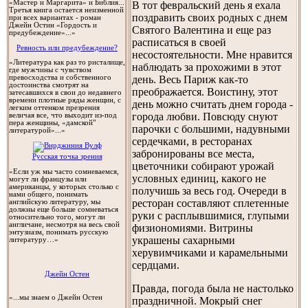
«Мастер и Маргарита» и Библия...
В тот февральский день я ехала
Третья книга остается неизменной
поздравить своих родных с днем
при всех вариантах - роман
Джейн Остин «Гордость и
Святого Валентина и еще раз
предубеждение»...»
расписаться в своей
Ревность или предубеждение?
несостоятельности. Мне нравится
«Литература как раз то ристалище,
наблюдать за прохожими в этот
где мужчины с чувством
день. Весь Париж как-то
превосходства и собственного
достоинства смотрят на
преображается. Воистину, этот
затесавшихся в свои до недавнего
времени плотные ряды женщин, с
день можно считать днем города -
легким оттенком презрения
города любви. Повсюду снуют
величая все, что выходит из-под
пера женщины, «дамской"
парочки с большими, надувными
литературой»...»
сердечками, в ресторанах
забронированы все места,
Русская точка зрения
цветочники собирают урожай
«Если уж мы часто сомневаемся,
условных единиц, какого не
могут ли французы или
американцы, у которых столько с
получишь за весь год. Очереди в
нами общего, понимать
ресторан составляют сплетенные
английскую литературу, мы
должны еще больше сомневаться
руки с расплывшимися, глупыми
относительно того, могут ли
англичане, несмотря на весь свой
физиономиями. Витрины
энтузиазм, понимать русскую
украшены сахарными
литературу…»
херувимчиками и карамельными
сердцами.
Джейн Остен
Правда, погода была не настолько
«...мы знаем о Джейн Остен
праздничной. Мокрый снег