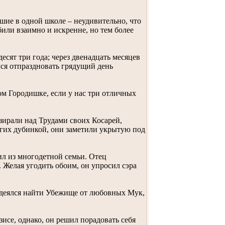
шие в одной школе – неудивительно, что
били взаимно и искренне, но тем более
сят три года; через двенадцать месяцев
лся отпраздновать грядущий день
м Городишке, если у нас три отличных
зирали над Трудами своих Косарей,
угих дубинкой, они заметили укрытую под
 из многодетной семьи. Отец
 Желая угодить обоим, он упросил сэра
деялся найти Убежище от любовных Мук,
исе, однако, он решил порадовать себя