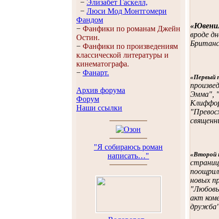
−
Элизабет Гaскелл,
−
Люси Мод Монтгомери
Фандом
«Ювени
−
Фанфики по романам Джейн
вроде дн
Остин.
Британс
−
Фанфики по произведениям
классической литературы и
кинематографа.
−
Фанарт.
«Первый 
произвед
Архив форума
Эмма", 
Форум
Клиффор
Наши ссылки
"Превос
священн
"Я собираюсь роман
«Второй 
написать…"
страниц
поощрил 
новых п
"Любовь
акт коме
дружба" 