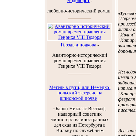
Водоворот
-
любовно-исторический роман
«Третий 
"Первом
произве
листы дл
"Ивлин" 
"Катарин
Гвоздь и подкова
-
законче
дополни
Авантюрно-исторический
роман времен правления
Генриха VIII Тюдора
Исследо
именно 
заброшен
Метель в пути, или Немецко-
написанн
польский экзерсис на
"Катари
шпионской почве
-
февраля 
примерн
«Барон Николас Вестхоф,
писател
надворный советник
министерства иностранных
дел ехал из Петербурга в
Вильну по служебным
Все запи
делам..»