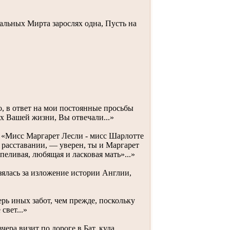
альных Мирта зарослях одна, Пусть на
, в ответ на мои постоянные просьбы
ях Вашей жизни, Вы отвечали...»
«Мисс Маргарет Лесли - мисс Шарлотте
 расставании, — уверен, ты и Маргарет
еливая, любящая и ласковая мать»...»
зялась за изложение истории Англии,
рь иных забот, чем прежде, поскольку
свет...»
ера визит по дороге в Бат, куда