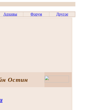
Архивы
Форум
Другое
ейн Остин
u