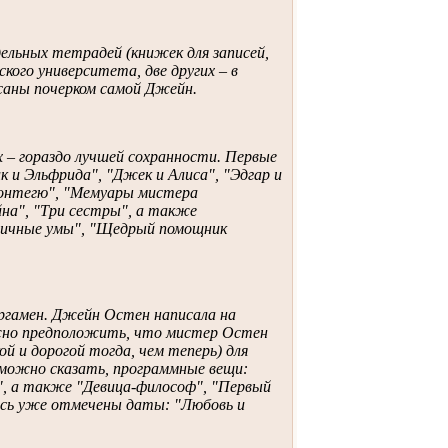
ельных тетрадей (книжек для записей,
кого университета, две других – в
саны почерком самой Джейн.
х – гораздо лучшей сохранности. Первые
к и Эльфрида", "Джек и Алиса", "Эдгар и
Монтегю", "Мемуары мистера
на", "Три сестры", а также
зличные умы", "Щедрый помощник
ергамен. Джейн Остен написала на
Можно предположить, что мистер Остен
ой и дорогой тогда, чем теперь) для
 можно сказать, программные вещи:
", а также "Девица-философ", "Первый
Здесь уже отмечены даты: "Любовь и