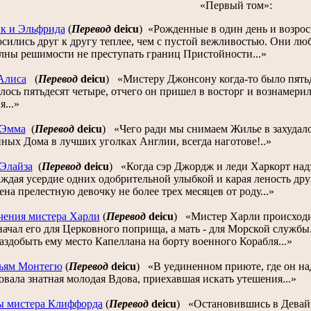
«Первый том»:
к и Эльфрида
(
Перевод
deicu
)
«Рожденные в один день и возрос
сились друг к другу теплее, чем с пустой вежливостью. Они лю
лны решимости не преступать границ Пристойности...»
Алиса
(
Перевод
deicu
)
«Мистеру Джонсону когда-то было пятьде
ось пятьдесят четыре, отчего он пришел в восторг и вознамери
...»
 Эмма
(
Перевод
deicu
)
«Чего ради мы снимаем Жилье в захудало
ных Дома в лучших уголках Англии, всегда наготове!..»
 Элайза
(
Перевод
deicu
)
«Когда сэр Джордж и леди Харкорт над
аждая усердие одних одобрительной улыбкой и карая леность др
ена прелестную девочку не более трех месяцев от роду...»
ения мистера Харли
(
Перевод
deicu
)
«Мистер Харли происходил
ачал его для Церковного поприща, а мать - для Морской службы.
здобыть ему место Капеллана на борту военного Корабля...»
ьям Монтегю
(
Перевод
deicu
)
«В уединенном приюте, где он на
овала знатная молодая Вдова, приехавшая искать утешения...»
 мистера Клиффорда
(
Перевод
deicu
)
«Остановившись в Девайз