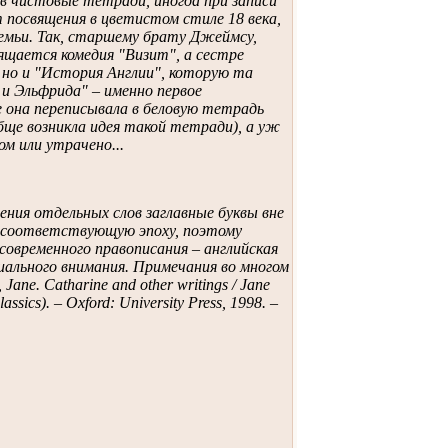
в чистовые тетради, иногда при записи
 посвящения в цветистом стиле 18 века,
семьи. Так, старшему брату Джеймсу,
ящается комедия "Визит", а сестре
 но и "История Англии", которую та
и Эльфрида" – именно первое
е она переписывала в беловую тетрадь
обще возникла идея такой тетради), а уж
м или утрачено...
ния отдельных слов заглавные буквы вне
 в соответствующую эпоху, поэтому
 современного правописания – английская
циального внимания. Примечания во многом
ane. Catharine and other writings / Jane
ssics). – Oxford: University Press, 1998. –