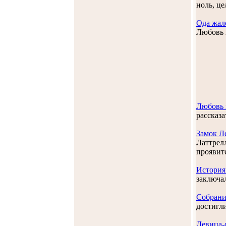
ноль, ц
Ода жал
Любовь н
Любовь 
рассказа
Замок Л
Латтрелл
проявите
История
заключа
Собрани
достигли
Девица-