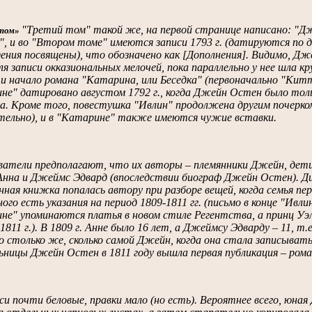
"Третий том" такой же, на первой странице написано: "Дже
том»
", и во "Втором томе" имеются записи 1793 г. (датируются по
дения посвящены), что обозначено как [Дополнения]. Видимо, Д
я записи окказиональных мелочей, пока параллельно у нее шла 
и начало романа "Катарина, или Беседка" (первоначально "Китт
е" датировано августом 1792 г., когда Джейн Остен было тольк
на. Кроме того, повестушка "Ивлин" продолжена другим почерк
тельно), и в "Катарине" также имеются чужие вставки.
ватели предполагают, что их авторы – племянники Джейн, дет
Анна и Джеймс Эдвард (впоследствии биограф Джейн Остен). Д
ная книжка попалась автору при разборе вещей, когда семья пе
ого есть указания на период 1809-1811 гг. (письмо в конце "Ивли
не" упоминаются платья в новом стиле Регентства, а принц Уэл
1811 г.). В 1809 г. Анне было 16 лет, а Джеймсу Эдварду – 11, т.е
о столько же, сколько самой Джейн, когда она стала записывать
ьницы Джейн Остен в 1811 году вышла первая публикация – ром
си почти беловые, правки мало (но есть). Вероятнее всего, юная