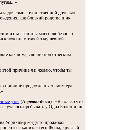
угам...»
была дочерью – единственной дочерью –
хождения, как близкий родственник
ении из-за границы моего любезного
за исключением твоей задушевной
дьте как дома, словно под отческим
 этой причине я и желаю, чтобы ты
по причине предложения от мистера
.»
ичные умы
(
Перевод
deicu
)
«Я только что
з случалось пребывать у Одра Болезни, не
тва Уорикшир когда-то проживал
проценты с капитала его Жены, круглый