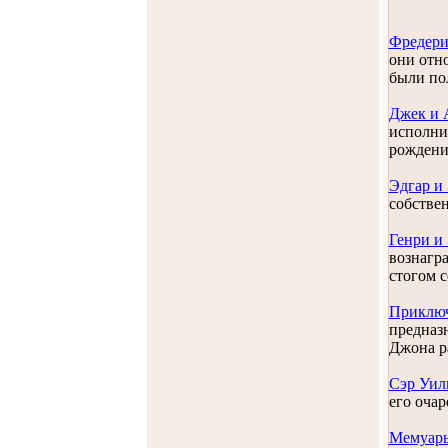
Фредери
они отно
были по
Джек и 
исполнил
рождения
Эдгар и
собствен
Генри и
вознагр
стогом с
Приключ
предназн
Джона ра
Сэр Уил
его очар
Мемуары