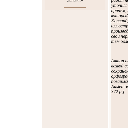
работ н
уточняя
причем,
который
Кассанд
иллюстр
произве
свои чер
тем боле
Автор п
всякой 
сохранен
орфограф
позаимст
Austen: e
372 p.]