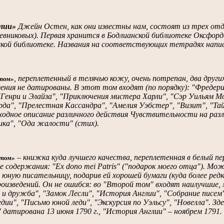
лии»
Джейн Остен, как они известны нам, состоят из трех отд
евниковых). Первая хранится в Бодлианской библиотеке Оксфордс
кой библиотеке. Названия на соответствующих тетрадях напи
, переплетенный в телячью кожу, очень потрепан, два други
том»
ения не датированы. В этот том входят (по порядку): "Фредери
"Генри и Элайза", "Приключения мистера Харли", "Сэр Уильям 
да", "Прелестная Кассандра", "Амелия Уэбстер", "Визит", "Тай
ходное описание различного действия Чувствительности на ра
ика", "Ода жалости" (стих).
– книжка куда лучшего качества, переплетенная в белый п
том»
е содержания: "Ex dono mei Patris" ("подарок моего отца"). 
юную писательницу, подарив ей хорошей бумаги (куда более редк
роизведений. Он не ошибся: во "Второй том" входят наилучшие,
 и дружба", "Замок Лесли", "История Англии", "Собрание писем
дии", "Письмо юной леди", "Экскурсия по Уэльсу", "Новелла". 
датирована 13 июня 1790 г., "История Англии" – ноябрем 1791.