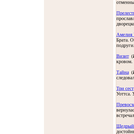
отменным
Прелест
прослав
дворецко
Амелия 
Брата. О
подруги.
Визит
(
кровом. 
Тайна
(
следовал
Три сес
Уоттса. 
Превосх
вернулас
встречал
Щедрый
достойн