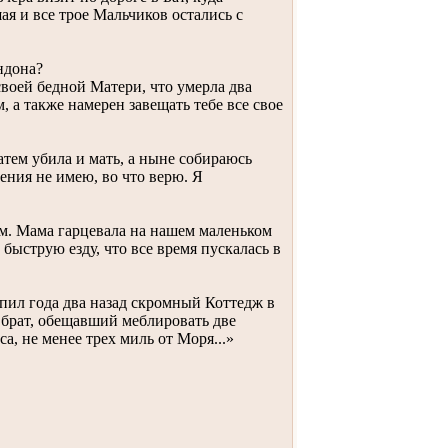
ая и все трое Мальчиков остались с
ндона?
своей бедной Матери, что умерла два
м, а также намерен завещать тебе все свое
атем убила и мать, а ныне собираюсь
ения не имею, во что верю. Я
. Мама гарцевала на нашем маленьком
быструю езду, что все время пускалась в
ил года два назад скромный Коттедж в
брат, обещавший меблировать две
, не менее трех миль от Моря...»