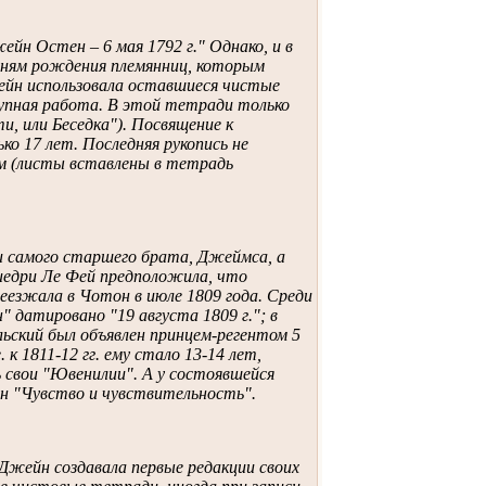
йн Остен – 6 мая 1792 г." Однако, и в
 дням рождения племянниц, которым
жейн использовала оставшиеся чистые
крупная работа. В этой тетради только
и, или Беседка"). Посвящение к
о 17 лет. Последняя рукопись не
ом (листы вставлены в тетрадь
и самого старшего брата, Джеймса, а
иедри Ле Фей предположила, что
реезжала в Чотон в июле 1809 года. Среди
н" датировано "19 августа 1809 г."; в
ьский был объявлен принцем-регентом 5
. к 1811-12 гг. ему стало 13-14 лет,
 свои "Ювенилии". А у состоявшейся
ан "Чувство и чувствительность".
 Джейн создавала первые редакции своих