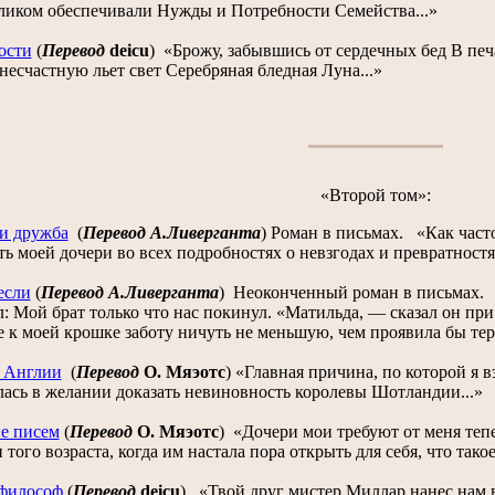
еликом обеспечивали Нужды и Потребности Семейства...»
ости
(
Перевод
deicu
)
«Брожу, забывшись от сердечных бед В печ
есчастную льет свет Серебряная бледная Луна...»
«Второй том»:
и дружба
(
Перевод А.Ливерганта
)
Роман в письмах. «Как часто
ть моей дочери во всех подробностях о невзгодах и превратност
если
(
Перевод А.Ливерганта
)
Неоконченный роман в письмах. 
: Мой брат только что нас покинул. «Матильда, — сказал он при
 к моей крошке заботу ничуть не меньшую, чем проявила бы терп
 Англии
(
Перевод
О. Мяэотс
)
«Главная причина, по которой я в
лась в желании доказать невиновность королевы Шотландии...»
е писем
(
Перевод
О. Мяэотс
)
«Дочери мои требуют от меня тепе
 того возраста, когда им настала пора открыть для себя, что такое 
философ
(
Перевод
deicu
)
«Твой друг мистер Миллар нанес нам вч