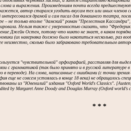
а отдельных черновых листах, а затем старательно копировала 
 слова и выражения. Произведениям почти всегда предшествуют
 кажется, автор старался угодить вкусам тех или иных членов 
 интересовался драмой и сам писал для домашнего театра, посв
ре – не только вполне "дамский" роман "Прелестная Кассандра",
ировала. Нельзя также с уверенностью сказать, что "Фредерик 
дение Джейн Остен, потому что никто не знает, в каком порядк
новики (их наверняка должно было накопиться несколько, раз во
е неизвестно, сколько было забраковано требовательным авторо
ользуется "чувствительной" орфографией, расставляя для выделе
связи с грамматикой (так было принято и в русской литературе
о в переводе). На слова, написанные с ошибками (с точки зрения
ия еще не совсем устоялась в конце 18 века) не обращалось спе
вованы из "Ювенилий" издания "Oxford World's Classics". [Austen, J
dited by Margaret Anne Doody and Douglas Murray (Oxford world's cla
* * *