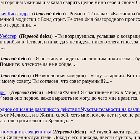
 горячим ужином и заказал сварить целое Яйцо себе и своим Сл
ная Кассандра
(
Перевод
deicu
)
Роман в 12 главах. «Кассандра 
ленной модистки с Бонд-стрит. Ее отец был благородного проис
го герцогини...»
Уэбстер
(
Перевод
deicu
)
«Ты возрадуешься, услышав о возвращ
н прибыл в Четверг, и никогда я не видела никого элегантнее, 
..»
Перевод
deicu
)
«Я не стану изводить вас лишним политесом – бу
Помните: в тесноте да не в обиде...»
Перевод
deicu
)
(Неоконченная комедия) «Плут-старший: Вот по
 моему совету. Ты согласен, что совет разумный?...»
тры
(
Перевод
deicu
)
«Милая Фанни! Я счастливее всех в Мире, 
У меня оно первое, даже выразить не могу, до чего мне нравится..
одное описание различного действия Чувствительности на разл
ь от Мелиссы, и в Жизни своей, хоть мне немало лет и уже не ра
а столь трогательного Зрелища...»
 помощник священника
(
Перевод
deicu
)
«В глухой части графс
ый Священнослужитель. Доход с его прихода, двести фунтов, и 