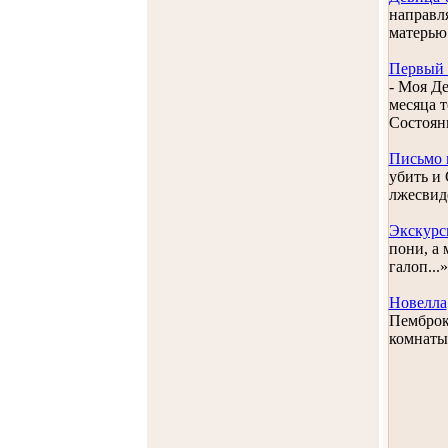
направля
матерью.
Первый 
- Моя Де
месяца т
Состояни
Письмо 
убить и 
лжесвиде
Экскурс
пони, а 
галоп...»
Новелла
Пемброк
комнаты 