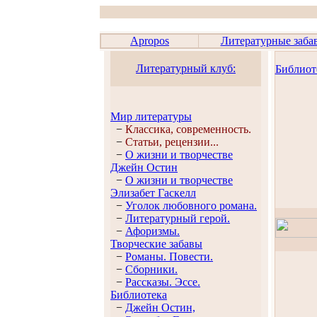
Apropos
Литературные заба
Литературный клуб:
Библиот
Мир литературы
−
Классика, современность.
−
Статьи, рецензии...
−
О жизни и творчестве
Джейн Остин
−
О жизни и творчестве
Элизабет Гaскелл
−
Уголок любовного романа.
−
Литературный герой.
−
Афоризмы.
Творческие забавы
−
Романы. Повести.
−
Сборники.
−
Рассказы. Эссe.
Библиотека
−
Джейн Остин,