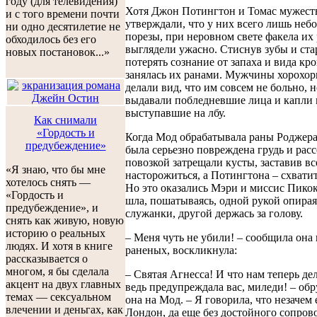
году (для телевидения)
Хотя Джон Потингтон и Томас мужест
и с того времени почти
утверждали, что у них всего лишь неб
ни одно десятилетие не
порезы, при неровном свете факела их
обходилось без его
выглядели ужасно. Стиснув зубы и ста
новых постановок...»
потерять сознание от запаха и вида кр
занялась их ранами. Мужчины хорохор
делали вид, что им совсем не больно, н
выдавали побледневшие лица и капли 
выступавшие на лбу.
Как снимали
«Гордость и
Когда Мод обрабатывала раны Роджера 
предубеждение»
была серьезно повреждена грудь и расс
повозкой затрещали кусты, заставив вс
«Я знаю, что бы мне
насторожиться, а Потингтона – схватит
хотелось снять —
Но это оказались Мэри и миссис Пикок
«Гордость и
шла, пошатываясь, одной рукой опирая
предубеждение», и
служанки, другой держась за голову.
снять как живую, новую
историю о реальных
– Меня чуть не убили! – сообщила она 
людях. И хотя в книге
раненых, воскликнула:
рассказывается о
многом, я бы сделала
– Святая Агнесса! И что нам теперь дел
акцент на двух главных
ведь предупреждала вас, миледи! – об
темах — сексуальном
она на Мод. – Я говорила, что незачем 
влечении и деньгах, как
Лондон, да еще без достойного сопров