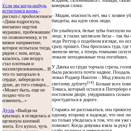
всадник, склонившись с лошади, сказа
коверкая слова:
Если мы когда-нибудь
встретимся вновь
-
– Мадам, опасность нет, мы с хозяин у
рассказ с продолжением
бандиты, вы идти свои люди.
«Даша вздрогнула,
внезапно ощутив
Он улыбнулся, белые зубы блеснули н
мурашки, пробежавшие
лице, в глазах заплясали бесы – так бы 
по позвоночнику, и то
леди Риттор о подобном взгляде, но и
вязкое напряжение,
сразу прошел. Она бросилась туда, где 
которое испытала тогда,
звенели мечи, а теперь темными силуэ
рядом с ним, когда,
лежали неподвижные тела погибших.
казалось, сам воздух
стал плотным и
У Джека из груди торчала стрела, голо
наэлектризованным... И
была расколота почти надвое. Поодаль
что-то запорхало в
лежал Роджер Ньютон – Мод узнала ег
сердце, забередило в
[14]
светлому дублету
. Больше всех пов
душе, до того спящих...
Томаса, который остался в Питерборо 
«Может быть, еще не
постоялом дворе, умудрившись сильно
поздно что-то
простудиться в дороге.
изменить...»
Стараясь не расплакаться, она прикосн
Дуэль
«Выйдя на
одному, второму в надежде, что они л
крыльцо, я огляделась и
но только убедилась в том, что им уже
щелкнула кнопкой
поможет. Когда девушка взяла за руку 
зонта. Его купол, чуть
слабо застонал и шевельнулся.