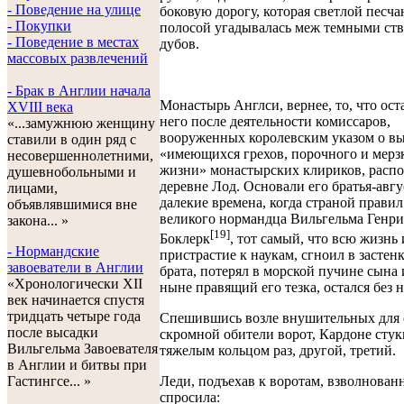
- Поведение на улице
боковую дорогу, которая светлой песч
- Покупки
полосой угадывалась меж темными ст
- Поведение в местах
дубов.
массовых развлечений
- Брак в Англии начала
Монастырь Англси, вернее, то, что ост
XVIII века
него после деятельности комиссаров,
«...замужнюю женщину
вооруженных королевским указом о в
ставили в один ряд с
«имеющихся грехов, порочного и мерзк
несовершеннолетними,
жизни» монастырских клириков, распо
душевнобольными и
деревне Лод. Основали его братья-авг
лицами,
далекие времена, когда страной прави
объявлявшимися вне
великого нормандца Вильгельма Генр
закона... »
[19]
Боклерк
, тот самый, что всю жизнь
- Нормандские
пристрастие к наукам, сгноил в застен
завоеватели в Англии
брата, потерял в морской пучине сына 
«Хронологически XII
ныне правящий его тезка, остался без 
век начинается спустя
тридцать четыре года
Спешившись возле внушительных для 
после высадки
скромной обители ворот, Кардоне стук
Вильгельма Завоевателя
тяжелым кольцом раз, другой, третий.
в Англии и битвы при
Леди, подъехав к воротам, взволнован
Гастингсе... »
спросила: