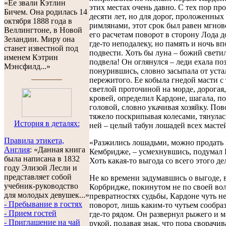
«Ее звали Кэтлин
этих местах очень давно. С тех пор пр
Бичем. Она родилась 14
десяти лет, но для дорог, проложенных
октября 1888 года в
римлянами, этот срок был равен мгно
Веллингтоне, в Новой
его расчетам поворот в сторону Лода 
Зеландии. Миру она
где-то неподалеку, но память и ночь в
станет известной под
подвести. Хоть бы луна – божий свети
именем Кэтрин
подвела! Он оглянулся – леди ехала поз
Мэнсфилд...»
понурившись, словно засыпала от уста
пережитого. Ее кобыла гнедой масти с
светлой проточиной на морде, дорогая
кровей, определил Кардоне, шагала, п
головой, словно укачивая хозяйку. Пов
тяжело поскрипывая колесами, тянулась
История в деталях:
ней – целый табун лошадей всех масте
Правила этикета,
«Разжились лошадьми, можно продать 
Англия
: «Данная книга
Кембридже, – усмехнувшись, подумал 
была написана в 1832
Хоть какая-то выгода со всего этого де
году Элизой Лесли и
представляет собой
Не ко времени задумавшись о выгоде, 
учебник-руководство
Корбридже, покинутом не по своей во
для молодых девушек...»
превратностях судьбы, Кардоне чуть н
- Пребывание в гостях
поворот, лишь каким-то чутьем сообраз
- Прием гостей
где-то рядом. Он развернул рыжего и 
- Приглашение на чай
рукой, подавая знак, что пора сворачив