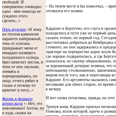
свободой. И
– На твоем месте я бы помолчал, – мра
совершенно очевидно
отозвался его хозяин.
одно - мне никогда не
суждено этого
сделать...»
Кардоне и Бертуччо, его слуга и оруже
Пять мужчин
«Я лежу
находились в пути уже не первый день,
на теплом каменном
сказать точнее, не первый год. Сегодн
парапете набережной,
рассчитывал добраться до Кембриджа 
тень от платана
стемнеет, но они задержались в придо
прикрывает меня от
трактире на перекрестке дорог возле К
нещадно палящего
где хорошо подкрепились, и где Берту
полуденного солнца,
попытался, по своему обыкновению, п
бриз шевелит листья, и
за хорошенькой дочерью хозяина, что 
тени от них скользят,
небольшому столкновению, закончивш
ломаясь и
миром после того, как в переговоры в
перекрещиваясь, по
Кардоне. Его аргументы оказались са
лицу, отчего рябит в
весомыми для обеих сторон, но время 
глазах и почему-то
к вечеру.
щекочет в носу...»
И вот снова потасовка, правда, на этот
Жизнь в формате
штрих-кода
«- Нет, это
Тронув коня, Кардоне проехал нескольк
невозможно! Антон, ну
Повозка, возле которой, крича и разма
и куда, скажи на
мечами, суетились сражающиеся, пере