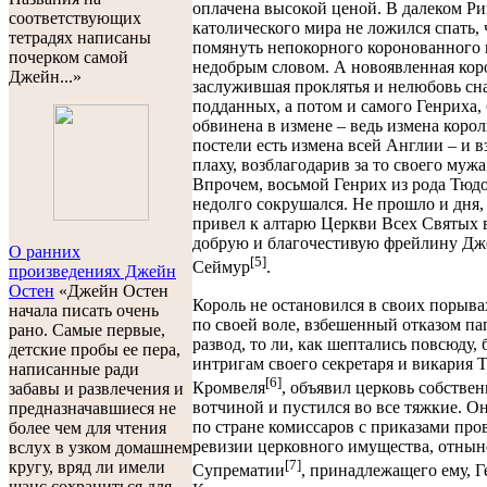
оплачена высокой ценой. В далеком Ри
соответствующих
католического мира не ложился спать,
тетрадях написаны
помянуть непокорного коронованного 
почерком самой
недобрым словом. А новоявленная кор
Джейн...»
заслужившая проклятья и нелюбовь сн
подданных, а потом и самого Генриха,
обвинена в измене – ведь измена коро
постели есть измена всей Англии – и в
плаху, возблагодарив за то своего мужа
Впрочем, восьмой Генрих из рода Тюд
недолго сокрушался. Не прошло и дня,
привел к алтарю Церкви Всех Святых 
добрую и благочестивую фрейлину Д
О ранних
[5]
Сеймур
.
произведениях Джейн
Остен
«Джейн Остен
Король не остановился в своих порывах
начала писать очень
по своей воле, взбешенный отказом па
рано. Самые первые,
развод, то ли, как шептались повсюду, 
детские пробы ее пера,
интригам своего секретаря и викария 
написанные ради
[6]
Кромвеля
, объявил церковь собстве
забавы и развлечения и
вотчиной и пустился во все тяжкие. Он
предназначавшиеся не
по стране комиссаров с приказами про
более чем для чтения
ревизии церковного имущества, отнын
вслух в узком домашнем
[7]
кругу, вряд ли имели
Супрематии
, принадлежащего ему, Г
шанс сохраниться для