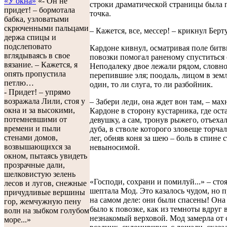
«У окна»
«- Он не
строки драматической страницы была 
придет! – бормотала
точка.
бабка, узловатыми
скрюченными пальцами
– Кажется, все, мессер! – крикнул Берт
держа спицы и
подслеповато
Кардоне кивнул, осматривая поле битв
вглядываясь в свое
повозки помогал раненому спуститься с
вязание. – Кажется, я
Неподалеку двое лежали рядом, словно
опять пропустила
перепившие эля; поодаль, лицом в зем
петлю…
один, то ли слуга, то ли разбойник.
- Придет! – упрямо
возражала Лили, стоя у
– Забери леди, она ждет вон там, – мах
окна и за высокими,
Кардоне в сторону кустарника, где ост
потемневшими от
девушку, а сам, тронув рыжего, отъехал
времени и пыли
дуба, в стволе которого зловеще торчал
стенами домов,
лег, обняв коня за шею – боль в спине 
возвышающихся за
невыносимой.
окном, пытаясь увидеть
прозрачные дали,
шелковистую зелень
«Господи, сохрани и помилуй...» – стоя
лесов и лугов, снежные
шептала Мод. Это казалось чудом, но 
причудливые вершины
на самом деле: они были спасены! Она
гор, жемчужную пену
было к повозке, как из темноты вдруг
волн на зыбком голубом
незнакомый верховой. Мод замерла от 
море...»