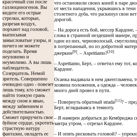
красочный сон после
что остановили своих коней в паре дю
галлюциногенов. Вы
от места нападения, укрывшись в тени
видите его острые
столетнего дуба, что раскинул свои ве
стрелки, которые,
дорогой.
разрезая воздух,
порхают над головой,
– На дорога есть бой, мессер Кардоне, 
выписывая
слова в странной нездешней манере, п
замысловатые узоры, и
один из них, черноволосый, смуглоли
ничего не можете
в потрепанный, но из добротной мате
поделать. Время
[9]
[10]
джеркин
. – Aspettiamo?
неуловимо и
неумолимо. А вы лишь
– Aspettiamo, Берт, – ответил ему тот, к
наблюдатель.
Кардоне.
Созерцатель. Немой
зритель. Совершенно
Осанка выдавала в нем джентльмена, т
очевидно одно - повезет
хозяина положения, а одежда – человек
лишь тому, кто сможет
много дней провел в пути.
найти тонкую грань
[11]
между сном и явью,
– Повернуть обратный strada
? – пр
между забвением и
Берт, вглядываясь в темноту.
действительностью.
Сможет приручить свое
– Я намерен добраться до Кембриджа се
буйное сердце, укротить
завтра утром, – отрезал Кардоне.
страстную натуру
фантазии, овладеть ее
– И опять рисковать головой? – упрекну