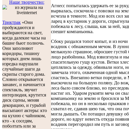
Наше творчество:
Агнесс попыталась удержать ее за руку
вырвалась, соскочила с повозки на зем
исчезла в темноте. Мод изо всех сил 
ларец в кустарник у дороги, спрыгнула
Триктрак
«Они
побежала к лесу, слыша, как за ней, зад
пробуждаются и
спешит компаньонка.
выбираются на свет,
когда далекие часы на
Сбоку раздался топот копыт, и из ноч
башне бьют полночь.
всадник с обнаженным мечом. В лунно
Они заполняют
мелькнуло страшное, обросшее густой
коридоры, тишину
лицо разбойника. Мод взвизгнула и ны
которых днем лишь
спасительную гущу кустов. Ветки хлес
изредка нарушали
цеплялись за одежду, обвивали ноги, н
случайные шаги да
замечала этого, охваченная одной мыс
скрипы старого дома.
спастись. Внезапно ветки поредели, и
Словно открывается
выскочила на большую поляну. До вож
занавес, и начинается
леса было совсем близко, но преследов
спектакль, звучит
настиг их. Ударом рукояти меча он сва
интерлюдия, крутится
компаньонку на землю и бросился за М
диск сцены, меняя
побежала, но он в несколько прыжков 
декорацию, и гурьбой
схватил ее, сдавив шею так, что она по
высыпают актеры: кто
могла дышать. Он потащил девушку об
на кухню с чайником,
дороге, но вдруг невесть откуда появ
кто - к соседям,
всадник перегородил им путь и заговор
поболтать или за