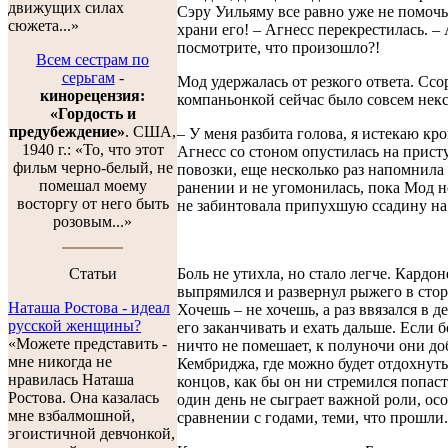
движущих силах
Сэру Уильяму все равно уже не помочь
сюжета...»
храни его! – Агнесс перекрестилась. –
посмотрите, что произошло?!
Всем сестрам по
серьгам
-
Мод удержалась от резкого ответа. Ссо
кинорецензия:
компаньонкой сейчас было совсем некс
«Гордость и
предубеждение»
. США,
– У меня разбита голова, я истекаю кр
1940 г.: «То, что этот
Агнесс со стоном опустилась на прист
фильм черно-белый, не
повозки, еще несколько раз напомнила
помешал моему
ранении и не угомонилась, пока Мод н
восторгу от него быть
не забинтовала припухшую ссадину на 
розовым...»
Боль не утихла, но стало легче. Кардон
Статьи
выпрямился и развернул рыжего в стор
Наташа Ростова - идеал
Хочешь – не хочешь, а раз ввязался в д
русской женщины?
его заканчивать и ехать дальше. Если 
«Можете представить -
ничто не помешает, к полуночи они до
мне никогда не
Кембриджа, где можно будет отдохнуть
нравилась Наташа
концов, как бы он ни стремился попаст
Ростова. Она казалась
один день не сыграет важной роли, ос
мне взбалмошной,
сравнении с годами, теми, что прошли.
эгоистичной девчонкой,