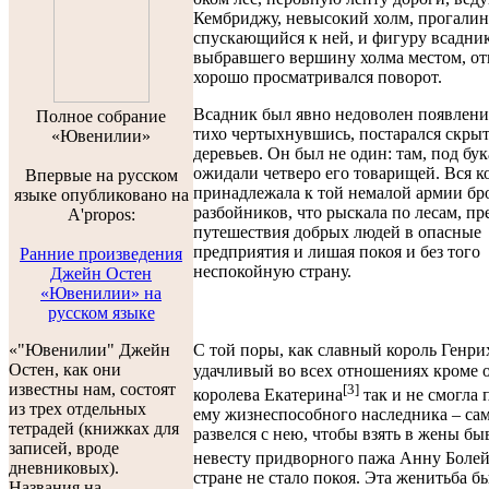
Кембриджу, невысокий холм, прогали
спускающийся к ней, и фигуру всадник
выбравшего вершину холма местом, от
хорошо просматривался поворот.
Всадник был явно недоволен появлени
Полноe собраниe
тихо чертыхнувшись, постарался скрыт
«Ювенилии»
деревьев. Он был не один: там, под бу
ожидали четверо его товарищей. Вся 
Впервые на русском
принадлежала к той немалой армии бр
языке опубликовано на
разбойников, что рыскала по лесам, п
A'propos:
путешествия добрых людей в опасные
предприятия и лишая покоя и без того
Ранние произведения
неспокойную страну.
Джейн Остен
«Ювенилии» на
русском языке
«"Ювенилии" Джейн
С той поры, как славный король Генри
Остен, как они
удачливый во всех отношениях кроме 
известны нам, состоят
[3]
королева Екатерина
так и не смогла 
из трех отдельных
ему жизнеспособного наследника – са
тетрадей (книжках для
развелся с нею, чтобы взять в жены б
записей, вроде
невесту придворного пажа Анну Боле
дневниковых).
стране не стало покоя. Эта женитьба б
Названия на