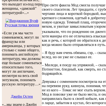
что выходит из-под пера
При свете факела Мод смогла получше 
женщины, «дамской"
своего спасителя. Лет тридцати, с гру
литературой»...»
чертами лица и короткой бородкой, вы
крепкого сложения, одетый в добротну
новую одежду. Темный плащ, отороче
Русская точка зрения
мехом, и увитые замысловатым узоро
указывали, что по рождению он джент
«Если уж мы часто
хотя манеры его не отличались изыска
сомневаемся, могут ли
как и речь, с которой он обратился к д
французы или
когда можно было отправляться в путь.
американцы, у которых
столько с нами общего,
– Я буду вам очень обязана, сэр, – ска
понимать английскую
вслед, но он уже не слышал ее.
литературу, мы должны
еще больше сомневаться
– Миледи, я поеду на упряжной, – ска
относительно того,
Потингтон, бледный, как смерть, но ст
могут ли англичане,
бодрящийся.
несмотря на весь свой
энтузиазм, понимать
Девушка с сомнением посмотрела на е
русскую литературу…»
на перевязи руку, кивнула, понимая, ч
не из кого – Томас не мог ехать верхом
Мод в повозке уже не было места, и он
Джейн Остен
направилась было к своей кобыле, как
о ларце, забытом в кустах, без которого
«...мы знаем о Джейн