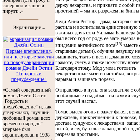
держу лекарства, и прихвати с собой п
совершил изящный
простыней – мы их разрежем на бинты
пируэт...»
Леди Анна Риттор – дама, которая с де
растила и воспитывала единственную
Экранизации...
в живых дочь сэра Уильяма Бальмера (
был всего год от роду, ее мать умерла 
[15]
эпидемии английского пота
вместе 
старшими детьми), обучила девушку не
Первые впечатления,
вышивать, ткать и вести домашнее хозя
или некоторые заметки
грамоте, счету, а также искусству врач
по поводу экранизаций
Благодаря этому, Мод умела готовить
романа Джейн Остин
лекарственные мази и настойки, вскры
"Гордость и
нарывы и зашивать порезы.
предубеждение"
Отправляясь в путь, она захватила с со
«Самый совершенный
необходимые снадобья – на всякий слу
роман Джейн Остин
этот случай настал.
"Гордость и
предубеждение" и, как
Томас высек огонь и зажег факел, встав
утверждают, "лучший
держатель, прикрепленный к повозке,
любовный роман всех
достала сундучок с лекарствами, запа
времен и народов"
нитей, иглу, бутыль с лавандовой водо
впервые был
разрезала простыни.
экранизирован в 1938