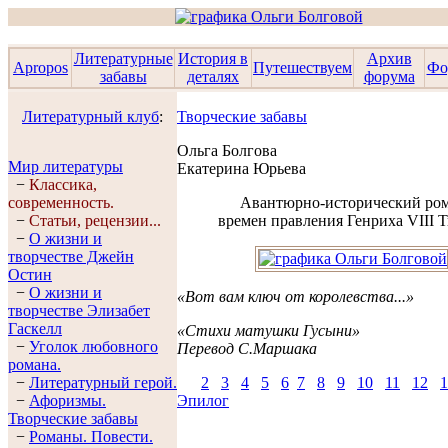
Литературные
История в
Архив
Apropos
Путешествуем
Фо
забавы
деталях
форума
Литературный клуб
:
Творческие забавы
Ольга Болгова
Мир литературы
Екатерина Юрьева
−
Классика,
современность.
Авантюрно-исторический ро
−
Статьи, рецензии...
времен правления Генриха VIII 
−
О жизни и
творчестве Джейн
Остин
−
О жизни и
«Вот вам ключ от королевства...»
творчестве Элизабет
Гaскелл
«Стихи матушки Гусыни»
−
Уголок любовного
Перевод С.Маршака
романа.
−
Литературный герой.
2
3
4
5
6
7
8
9
10
11
12
1
−
Афоризмы.
Эпилог
Творческие забавы
−
Романы. Повести.