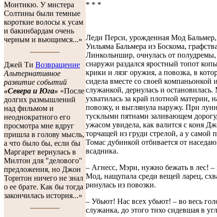
* * *
Монтикю. У мистера
Солтины были темные
короткие волосы к усам
и бакинбардам очень
Леди Перси, урожденная Мод Бальмер, 
черным и вьющимся...»
Уильяма Бальмера из Боскома, графств
Линкольншир, очнулась от полудремы,
снаружи раздался яростный топот копы
Джей Ти
Возвращение
крики и лязг оружия, а повозка, в кото
Альтернативное
сидела вместе со своей компаньонкой 
развитие событий
служанкой, дернулась и остановилась.
«Севера и Юга»
«После
ухватилась за край плотной материи, н
долгих размышлений
повозку, и выглянула наружу. При лунн
над фильмом и
тусклыми пятнами заливающем дорогу,
неоднократного его
ужасом увидела, как валится с коня Дж
просмотра мне вдруг
торчащей из груди стрелой, а у самой 
пришла в голову мысль,
Томас дубинкой отбивается от наседа
а что было бы, если бы
всадника.
Маргарет вернулась в
Милтон для "делового"
– Агнесс, Мэри, нужно бежать в лес! –
предложения, но Джон
Мод, нащупала среди вещей ларец, схв
Торнтон ничего не знал
ринулась из повозки.
о ее брате. Как бы тогда
закончилась история...»
– Убьют! Нас всех убьют! – во весь гол
служанка, до этого тихо сидевшая в угл