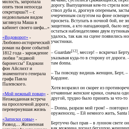
милость, запропала
дорогу. Выпущенная кем-то стрела вон
опять твоя непоседа
ствол дуба и, дрогнув опереньем, засты
секретарша?! – с
очерченным силуэтом на фоне освеще
недовольным видом
просвета. Вступать в ночной бой, не зн
заглянула Маша в
защитник, а кто нападающий, было нер
кабинет своего шефа...»
остаться наблюдателями двум путника
удалось, так как на сцене появились н
«Водоворот»
-
участники.
Любовно-исторический
роман на фоне событий
[12]
– Guardate
, мессер! – вскричал Берт
1812 года - зарождение
указывая куда-то в сторону от дороги. 
любви "ледяной
там donnа.
баронессы" Евдокии
фон Айслихт и
– Ты повсюду видишь женщин, Берт, –
знаменитого генерала
Кардоне.
графа Павла
Палевского.
Хотя возразил он скорее из противореч
отчаянные женские крики, сначала оди
«Мой нежный повар»
-
другой, трудно было принять за что-то
Неожиданная встреча
на проселочной дороге,
– Donnа, разрази мой гром! – повторил
перевернувшая жизнь
оруженосец. – Ей немного жить, Santa 
«Записки совы»
-
Бертуччо был прав – в лунном свете о
Развод… Жизненная
как мужчина догнал бегущую женщину