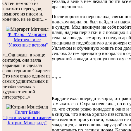
уехала, а ведь в нем лежали почти все 
Остен немного из
драгоценности.
каких-то пересудов,
немного из писем и,
После короткого переполоха, связанног
конечно, из ее книг...»
поиском ларца, он был найден и надеж
в сундук. Мод накинула на себя подби
плащ, надела перчатки и с помощью П
Ф. Фарр "Маргарет
села на лошадь – смирную гнедую араб
Митчелл и ее
специально подобранную для дочери с
"Унесенные ветром"
Уильямом и обученную ходить под да
седлом. Затем арендатор взобрался в с
«...Однажды, в конце
упряжной лошади и тронул повозку с м
сентября, она взяла
карандаш и сделала
свою героиню Скарлетт.
Это имя стало одним из
* * *
самых удивительных и
незабываемых в
художественной
литературе...»
Кардоне ехал впереди эскорта, отправ
замыкать его. Охрана невелика, но он 
то, что стрела редко попадает в одно и 
Лилит Базян
а сипуха, что вновь хрипло известила 
"Трагический оптимизм
неизменном присутствии, жаждала не 
Кэтрин Мэнсфилд"
младенцев, а всего лишь пару-тройку 
попрятались по лесным норам. Кардон