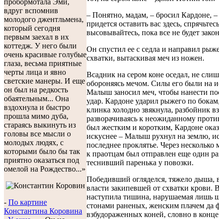
пробормотала Эми,
вдруг вспомнив
– Понятно, мадам, – бросил Кардоне, –
молодого джентльмена,
придется оставить вас здесь, спрячьтесь
который сегодня
высовывайтесь, пока все не будет зако
первым заехал в их
коттедж. У него были
Он спустил ее с седла и направил рыже
очень красивые голубые
схватки, вытаскивая меч из ножен.
глаза, весьма приятные
черты лица и явно
Всадник на сером коне оседал, не сли
светские манеры. И еще
обороняясь мечом. Силы его были на и
он был на редкость
Малыш заносил меч, чтобы нанести п
обаятельным... Она
удар. Кардоне ударил рыжего по бокам,
вздохнула и быстро
клинка холодно звякнула, разбойник вз
прошла мимо дуба,
разворачиваясь к неожиданному проти
стараясь выкинуть из
был жестким и коротким, Кардоне оказ
головы все мысли о
искуснее – Малыш рухнул на землю, и
молодых людях, с
последнее проклятье. Через несколько
которыми было бы так
к праотцам был отправлен еще один ра
приятно оказаться под
теснивший паренька у повозки.
омелой на Рождество...»
Победивший огляделся, тяжело дыша, в
власти закипевшей от схватки крови. 
наступила тишина, нарушаемая лишь ш
-
По картине
стонами раненых, женским плачем да
Константина Коровина
взбудораженных коней, словно в конце