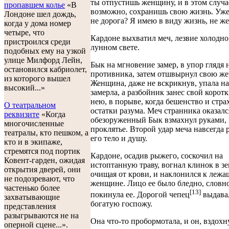
ты отпустишь женщину, и в этом случа
пропавшем колье
«В
возможно, сохранишь свою жизнь. Уже
Лондоне шел дождь,
не дорога? Я имею в виду жизнь, не же
когда у дома номер
четыре, что
Кардоне выхватил меч, лезвие холодно
пристроился среди
лунном свете.
подобных ему на узкой
улице Милфорд Лейн,
Бык на мгновение замер, в упор глядя 
остановился кабриолет,
противника, затем отшвырнул свою же
из которого вышел
Женщина, даже не вскрикнув, упала на
высокий...»
замерла, а разбойник занес свой корот
нею, в порыве, когда бешенство и стра
О театральном
остатки разума. Меч странника оказалс
реквизите
«Когда
обезоруженный Бык взмахнул руками, 
многочисленные
проклятье. Второй удар меча навсегда 
театралы, кто пешком, а
его тело и душу.
кто и в экипаже,
стремятся под портик
Кардоне, осадив рыжего, соскочил на
Ковент-гарден, ожидая
истоптанную траву, вогнал клинок в з
открытия дверей, они
очищая от крови, и наклонился к лежа
не подозревают, что
женщине. Лицо ее было бледно, словн
частенько более
[13]
покинула ее. Дорогой чепец
выдавал
захватывающие
богатую госпожу.
представления
разыгрываются не на
Она что-то пробормотала, и он, вздохн
оперной сцене...».