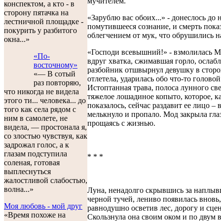
мучителем.
конспектом, а кто - в
сторону пятачка на
«Зарублю вас обоих...» - донеслось до 
лестничной площадке -
помутившееся сознание, и смерть пока
покурить у разбитого
облегчением от мук, что обрушились на
окна...»
«Господи всевышний!» - взмолилась М
«По-
вдруг хватка, сжимавшая горло, ослабл
восточному»
разбойник отшвырнул девушку в сторо
«— В сотый
отлетела, ударилась обо что-то головой
раз повторяю,
Истоптанная трава, полоса лунного све
что никогда не видела
тяжелое лошадиное копыто, которое, к
этого ти... человека... до
показалось, сейчас раздавит ее лицо – в
того как села рядом с
мелькнуло и пропало. Мод закрыла глаз
ним в самолете, не
прощаясь с жизнью.
видела, — простонала я,
со злостью чувствуя, как
задрожал голос, а к
глазам подступила
* * *
соленая, готовая
выплеснуться
жалостливой слабостью,
волна...»
Луна, ненадолго скрывшись за наплыв
черной тучей, лениво появилась вновь,
Моя любовь - мой друг
равнодушно осветив лес, дорогу и сцен
«Время похоже на
Скользнула она своим оком и по двум 