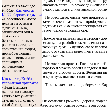
подхватил ее под спину и поднял на р
оказалась легка, но резкое движение с 
Рассказы о мистере
руках отдалось в спине знакомой боль
Киббле
:
Как мистер
Киббл боролся с фауной
– Не обессудьте, мадам, мне придется 
«Особенности моего
вами не очень галантно, – пробормотал
недуга тягостны и
поднимая ее и мешком перекидывая чер
мучительны, ведь
затем уселся на лошадь сам.
заключаются они в
слабости и
Прежде чем направиться в сторону дор
беспомощности, в
взглянул на разбойника, что лежал на з
растерянности, кои
раскинув руки. В лунном свете перек
свойственны людям,
лицо с открытыми незрячими глазами 
пренебрегающим
дьявольским.
делами своими и не
спешащим к
– Не мое дело просить Господа о твоей
отправлению
коротко и мрачно бросил Кардоне и на
обязанностей...».
рыжего в сторону дороги. Женщина за
вскрикнула, пытаясь сползти с седла.
Как мистер Киббл
успокаивал призраков
– Тихо, мадам, тихо, – пробормотал Ка
«Леди Бриджет
деликатно вздохнула.
Опять этот ужасный
стук ни с того, ни с
Он остановил рыжего у дороги, подхв
сего! А когда не стук, то
несчастную, усадил боком перед собой