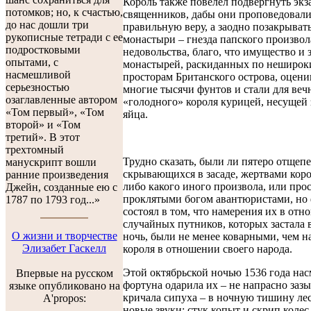
Король также повелел подвергнуть экз
потомков; но, к счастью,
священников, дабы они проповедовал
до нас дошли три
правильную веру, а заодно позакрыват
рукописные тетради с ее
монастыри – гнезда папского произвол
подростковыми
недовольства, благо, что имущество и 
опытами, с
монастырей, раскиданных по неширо
насмешливой
просторам Британского острова, оцени
серьезностью
многие тысячи фунтов и стали для веч
озаглавленные автором
«голодного» короля курицей, несущей
«Том первый», «Том
яйца.
второй» и «Том
третий». В этот
трехтомный
Трудно сказать, были ли пятеро отщеп
манускрипт вошли
скрывающихся в засаде, жертвами кор
ранние произведения
либо какого иного произвола, или про
Джейн, созданные ею с
проклятыми богом авантюристами, но
1787 по 1793 год...»
состоял в том, что намерения их в от
случайных путников, которых застала 
О жизни и творчестве
ночь, были не менее коварными, чем н
Элизабет Гаскелл
короля в отношении своего народа.
Этой октябрьской ночью 1536 года на
Впервые на русском
фортуна одарила их – не напрасно заз
языке опубликовано на
кричала сипуха – в ночную тишину ле
A'propos:
новые звуки: стук копыт и скрип колес