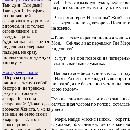
все! – Томас взмахнул рукой, неостор
Тын-дын. Тын-дын!
на раненую ногу, охнул и чуть не упал.
Тын-дын!!! Телефон,
исполняющий
– Что с мистером Ньютоном? Жив? – с
сегодняшним утром, - а,
разглядев раненого, которого Потингт
впрочем, и не только
на землю.
сегодняшним, а и
всегда, - арию
– Боюсь, тяжело ранен, но пока жив, – 
будильника, затыкается
Мод. – Сейчас я вас перевяжу. Где Мэр
под твоим неверным
видели ее?
пальцем, не сразу
попадающим в нужную
– Я тут, – из-под повозки на четверень
кнопку...»
всхлипывающая служанка.
Home, sweet home
«Нашла самое безопасное место, – под
«Первая строка
– Нам с Агнесс тоже надо было спрята
написалась сама собой,
повозкой, а не бегать по кустам, навле
быстро и, не тревожа
свою голову».
разум и сознание
автора. Была она
Тут она спохватилась, что ее компаньо
следующей: "Дожив до
оглушенная ударом по голове, осталась 
возраста Христа, у меня
у леса.
все еще не было своей
– Мэри, найди миссис Пикок, – обрати
квартиры". Антон
служанке, объяснив ей, где та может на
Палыч резво
Но прежде достань тот маленький сунду
подпрыгнул в гробу и