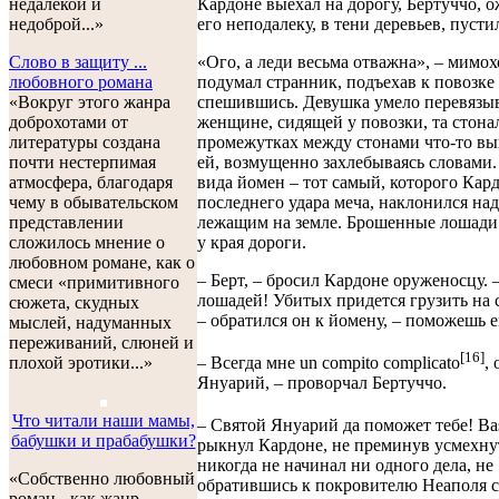
Кардоне выехал на дорогу, Бертуччо,
недалекой и
его неподалеку, в тени деревьев, пусти
недоброй...»
«Ого, а леди весьма отважна», – мимо
Слово в защиту ...
подумал странник, подъехав к повозке
любовного романа
спешившись. Девушка умело перевязыв
«Вокруг этого жанра
женщине, сидящей у повозки, та стонал
доброхотами от
промежутках между стонами что-то вы
литературы создана
ей, возмущенно захлебываясь словами
почти нестерпимая
вида йомен – тот самый, которого Кард
атмосфера, благодаря
последнего удара меча, наклонился над
чему в обывательском
лежащим на земле. Брошенные лошади
представлении
у края дороги.
сложилось мнение о
любовном романе, как о
– Берт, – бросил Кардоне оруженосцу. 
смеси «примитивного
лошадей! Убитых придется грузить на с
сюжета, скудных
– обратился он к йомену, – поможешь 
мыслей, надуманных
переживаний, слюней и
[16]
– Всегда мне un compito complicato
, 
плохой эротики...»
Януарий, – проворчал Бертуччо.
Что читали наши мамы,
– Святой Януарий да поможет тебе! Bas
бабушки и прабабушки?
рыкнул Кардоне, не преминув усмехнут
никогда не начинал ни одного дела, не
«Собственно любовный
обратившись к покровителю Неаполя с
роман - как жанр