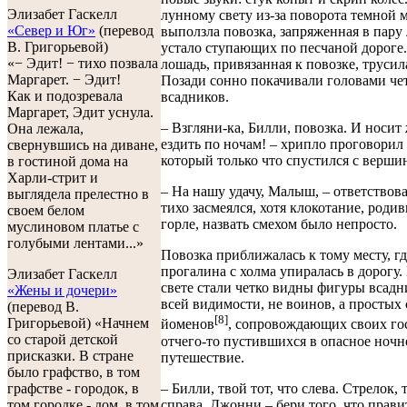
Элизабет Гаскелл
лунному свету из-за поворота темной 
«Север и Юг»
(перевод
выползла повозка, запряженная в пару
В. Григорьевой)
устало ступающих по песчаной дороге.
«− Эдит! − тихо позвала
лошадь, привязанная к повозке, трусил
Маргарет. − Эдит!
Позади сонно покачивали головами че
Как и подозревала
всадников.
Маргарет, Эдит уснула.
– Взгляни-ка, Билли, повозка. И носит
Она лежала,
ездить по ночам! – хрипло проговорил
свернувшись на диване,
который только что спустился с верши
в гостиной дома на
Харли-стрит и
– На нашу удачу, Малыш, – ответствов
выглядела прелестно в
тихо засмеялся, хотя клокотание, родив
своем белом
горле, назвать смехом было непросто.
муслиновом платье с
голубыми лентами...»
Повозка приближалась к тому месту, гд
прогалина с холма упиралась в дорогу
Элизабет Гаскелл
свете стали четко видны фигуры всадн
«Жены и дочери»
всей видимости, не воинов, а простых 
(перевод В.
[8]
Григорьевой) «Начнем
йоменов
, сопровождающих своих го
со старой детской
отчего-то пустившихся в опасное ночн
присказки. В стране
путешествие.
было графство, в том
– Билли, твой тот, что слева. Стрелок,
графстве - городок, в
справа. Джонни – бери того, что прави
том городке - дом, в том