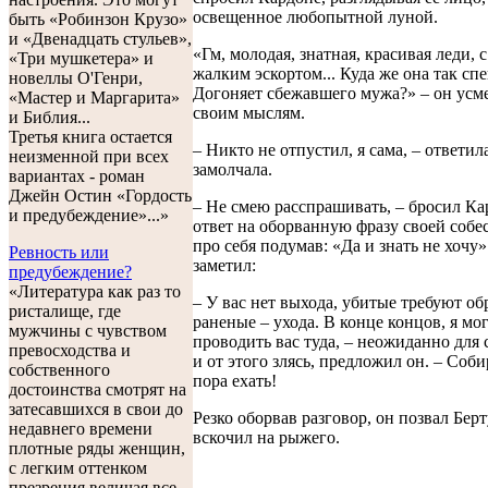
освещенное любопытной луной.
быть «Робинзон Крузо»
и «Двенадцать стульев»,
«Гм, молодая, знатная, красивая леди, 
«Три мушкетера» и
жалким эскортом... Куда же она так сп
новеллы О'Генри,
Догоняет сбежавшего мужа?» – он усм
«Мастер и Маргарита»
своим мыслям.
и Библия...
Третья книга остается
– Никто не отпустил, я сама, – ответил
неизменной при всех
замолчала.
вариантах - роман
Джейн Остин «Гордость
– Не смею расспрашивать, – бросил Ка
и предубеждение»...»
ответ на оборванную фразу своей собе
про себя подумав: «Да и знать не хочу»
Ревность или
заметил:
предубеждение?
«Литература как раз то
– У вас нет выхода, убитые требуют обр
ристалище, где
раненые – ухода. В конце концов, я мо
мужчины с чувством
проводить вас туда, – неожиданно для 
превосходства и
и от этого злясь, предложил он. – Соби
собственного
пора ехать!
достоинства смотрят на
затесавшихся в свои до
Резко оборвав разговор, он позвал Бер
недавнего времени
вскочил на рыжего.
плотные ряды женщин,
с легким оттенком
презрения величая все,