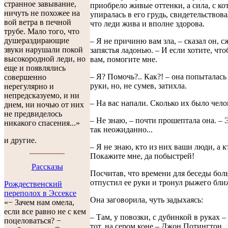
странное завывание,
приобрело живые оттенки, а сила, с ко
ничуть не похожее на
упиралась в его грудь, свидетельствова
вой ветра в печной
что леди жива и вполне здорова.
трубе. Мало того, что
душераздирающие
– Я не причиню вам зла, – сказал он, с
звуки нарушали покой
запястья ладонью. – И если хотите, чт
высокородной леди, но
вам, помогите мне.
еще и появлялись
– Я? Помочь?.. Как?! – она попыталась
совершенно
руки, но, не сумев, затихла.
нерегулярно и
непредсказуемо, и ни
– На вас напали. Сколько их было чело
днем, ни ночью от них
не предвиделось
– Не знаю, – почти прошептала она. – 
никакого спасения...»
так неожиданно...
и другие.
– Я не знаю, кто из них ваши люди, а к
Покажите мне, да побыстрей!
Рассказы
Посчитав, что времени для беседы боль
отпустил ее руки и тронул рыжего ближ
Рождественский
переполох в Эссексе
Она заговорила, чуть задыхаясь:
«− Зачем нам омела,
если все равно не с кем
– Там, у повозки, с дубинкой в руках –
поцеловаться? −
тот, на сером коне – Джон Потингтон.