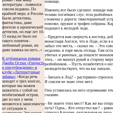
помощи.
литературы - появился
совсем недавно. По
Наконец все было сделано: лошади на
крайней мере, в России.
телами погибших слуг, тела разбойных
Были детективы,
сложены у дороги; тяжелораненый уст
фантастика, даже
повозке, оружие и трофеи собраны. Ка
фэнтези и иронический
подошел к молодой леди.
детектив, но еще лет 10-
15 назад не было ни
– Придется вам свернуть к востоку, доб
такого понятия -
монастыря Англси, что в Лоде, если я 
любовный роман, ни
забыл эти места, – сказал он. – Это сов
даже намека на него...»
недалеко, в паре миль отсюда. Там ост
убитых и раненых, да пошлете монахов
К публикации романа
этих, – он махнул рукой в сторону мер
Джейн Остин «Гордость
разбойников. – Пусть позаботятся о ни
и предубеждение» в
засвидетельствуют, что на вас напали.
клубе «Литературные
забавы»
«Когда речь
– Заехать в Лод? – растерянно спросил
заходит о трех книгах,
Я совсем не знаю этих мест.
которые мы можем
захватить с собой на
Она уставилась на него огромными т
необитаемый остров,
глазами.
две из них у меня
– Не знаете этих мест? Как же вы отпр
меняются в зависимости
путь? Одна... Кто отпустил вас? – рав
от ситуации и
спросил Кардоне, разглядывая ее лицо,
настроения. Это могут