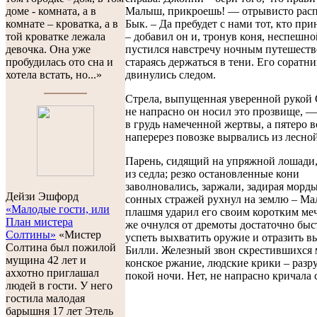
Малыш, прикроешь! — отрывисто рас
доме - комната, а в
Бык. – Да пребудет с нами тот, кто при
комнате – кроватка, а в
– добавил он и, тронув коня, неспешн
той кроватке лежала
пустился навстречу ночным путешест
девочка. Она уже
стараясь держаться в тени. Его соратн
пробудилась ото сна и
двинулись следом.
хотела встать, но...»
Стрела, выпущенная уверенной рукой 
не напрасно он носил это прозвище, —
в грудь намеченной жертвы, а пятеро 
наперерез повозке вырвались из лесной
Парень, сидящий на упряжной лошади
из седла; резко остановленные кони
заволновались, заржали, задирая морд
Дейзи Эшфорд
сонных стражей рухнул на землю – М
«Малодые гости, или
плашмя ударил его своим коротким ме
План мистера
же очнулся от дремоты достаточно быс
Солтины»
«Мистер
успеть выхватить оружие и отразить в
Солтина был пожилой
Билли. Железный звон скрестившихся 
мущина 42 лет и
конское ржание, людские крики – разр
аххотно приглашал
покой ночи. Нет, не напрасно кричала 
людей в гости. У него
гостила малодая
барышня 17 лет Этель