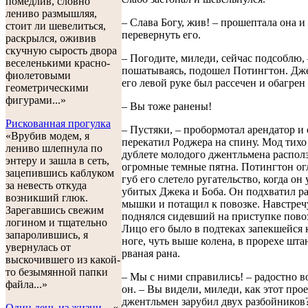
помедлив, словно
лениво размышляя,
– Слава Богу, жив! – прошептала она и
стоит ли шевелиться,
перевернуть его.
раскрылся, оживив
скучную сырость двора
– Погодите, миледи, сейчас подсоблю, 
веселенькими красно-
пошатываясь, подошел Потингтон. Дж
фиолетовыми
его левой руке был рассечен и обагрен
геометрическими
фигурами...»
– Вы тоже ранены!
Рискованная прогулка
– Пустяки, – пробормотал арендатор и
«Врубив модем, я
перекатил Роджера на спину. Мод тихо 
лениво шлепнула по
дублете молодого джентльмена распол
энтеру и зашла в сеть,
огромные темные пятна. Потингтон огл
зацепившись каблуком
губ его слетело ругательство, когда он
за невесть откуда
убитых Джека и Боба. Он подхватил р
возникший глюк.
мышки и потащил к повозке. Навстреч
Зарегавшись свежим
поднялся сидевший на приступке пово
логином и тщательно
Лицо его было в подтеках запекшейся 
запаролившись, я
ноге, чуть выше колена, в прорехе шт
увернулась от
рваная рана.
выскочившего из какой-
то безымянной папки
– Мы с ними справились! – радостно 
файла...»
он. – Вы видели, миледи, как этот про
джентльмен зарубил двух разбойников?
Один день из жизни...
«-