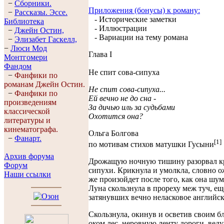
−
Сборники.
Приложения (бонусы) к роману:
−
Рассказы. Эссe.
- Исторические заметки
Библиотека
- Иллюстрации
−
Джейн Остин,
- Вариации на тему романа
−
Элизабет Гaскелл,
−
Люси Мод
Глава I
Монтгомери
Фандом
Не спит сова-сипуха
−
Фанфики по
романам Джейн Остин.
Не спит сова-сипуха...
−
Фанфики по
Ей вечно не до сна -
произведениям
За дичью иль за судьбами
классической
Охотится она?
литературы и
кинематографа.
Ольга Болгова
−
Фанарт.
[1]
по мотивам стихов матушки Гусыни
Архив форума
Дрожащую ночную тишину разорвал к
Форум
сипухи. Крикнула и умолкла, словно о
Наши ссылки
же произойдет после того, как она шум
Луна скользнула в прореху меж туч, ещ
затянувших вечно неласковое английск
Скользнула, окинув и осветив своим 
оком лес, неровную ленту дороги, вед