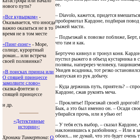
катастрофа или начало
ее.
нового пути?
– Diavolo, кажется, придется вмешаться
«Все кувырком»
-
пробормотал Кардоне, подбирая повод 
Оказывается, что иногда
рыжей масти.
важно оказаться не в то
время не в том месте
– Подъезжай к повозке поближе, Берт,
что там и как.
«Пинг-понг»
- Море,
солнце, курортный
Бертуччо кивнул и тронул коня. Кардо
роман... или встреча
пустил рыжего в объезд кустарника в 
своей половинки?
поляны, наперерез человеку, тащивше
Увидев всадника, тот резко остановился
«В поисках принца или
выпуская из рук добычу.
О спящей принцессе
замолвите слово»
– Куда держишь путь, приятель? – спр
сказка-фэнтези о
Кардоне, сжав рукоять меча.
спящей принцессе
– Проклятье! Проезжай своей дорогой!
и др.
Бык, а это был именно он. – Осади сво
убирайся прочь, или я убью ее!
«Детективные
– У тебя есть выбор, – сказал Кардоне, 
истории»:
наклонившись к разбойнику. – Или я з
обоих... не думай, что это будет очень 
Хроники Тинкертона
:
O