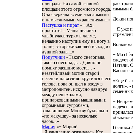
расстроил
площади. На самой главной
самыми б
площади этого огромного города.
Она сверкала всеми мыслимыми
Докки пок
и немыслимыми украшениями...»
Пастушка и пират
«− Ах,
− Я уже п
простите! – Маша неловко
стремлени
улыбнулась турку в чалме,
нечаянно наступив ему на ногу в
Вольдемар
толпе, загораживающей выход из
душной залы...»
− Ma chèr
Попутчики
«Такого снегопада,
следует о
такого снегопада… Давно не
Натали. О
помнят здешние места… -
Васильеви
незатейливый мотив старой
песенки навязчиво крутился в его
«Еще бы о
голове, пока он шел к входу в
долги», -
метрополитен, искусно лавируя
семейных 
между пешеходами,
припаркованными машинами и
− Непреме
огромными сугробами,
надеясь, 
завалившими Москву буквально
принялась
«по макушку» за несколько
обыкновен
часов...»
Мария
«− Мария!
Госпожа Л
Я удивленно оглянулась. Кто
родственн