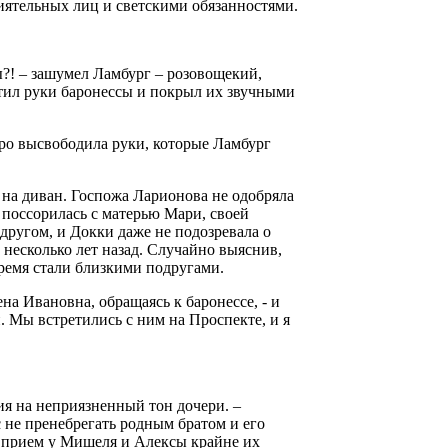
иятельных лиц и светскими обязанностями.
ы?! – зашумел Ламбург – розовощекий,
ил руки баронессы и покрыл их звучными
стро высвободила руки, которые Ламбург
 на диван. Госпожа Ларионова не одобряла
- поссорилась с матерью Мари, своей
 другом, и Докки даже не подозревала о
 несколько лет назад. Случайно выяснив,
время стали близкими подругами.
на Ивановна, обращаясь к баронессе, - и
 Мы встретились с ним на Проспекте, и я
ния на неприязненный тон дочери. –
с не пренебрегать родным братом и его
ть прием у Мишеля и Алексы крайне их