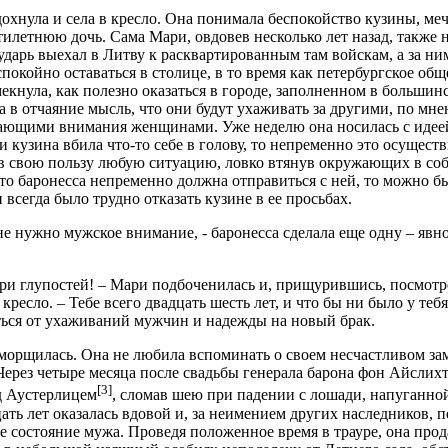
охнула и села в кресло. Она понимала беспокойство кузины, м
илетнюю дочь. Сама Мари, овдовев несколько лет назад, также 
ударь выехал в Литву к расквартированным там войскам, а за ни
спокойно оставаться в столице, в то время как петербургское о
екнула, как полезно оказаться в городе, заполненном в больши
 в отчаяние мысль, что они будут ухаживать за другими, по мн
ающими внимания женщинами. Уже неделю она носилась с идеей
ли кузина вбила что-то себе в голову, то непременно это осущес
 в свою пользу любую ситуацию, ловко втянув окружающих в со
то баронесса непременно должна отправиться с ней, то можно б
 всегда было трудно отказать кузине в ее просьбах.
не нужно мужское внимание, - баронесса сделала еще одну – явн
ри глупостей! – Мари подбоченилась и, прищурившись, посмотре
 кресло. – Тебе всего двадцать шесть лет, и что бы ни было у теб
ться от ухаживаний мужчин и надежды на новый брак.
орщилась. Она не любила вспоминать о своем несчастливом зам
Через четыре месяца после свадьбы генерала барона фон Айслих
[3]
д Аустерлицем
, сломав шею при падении с лошади, напуганно
ать лет оказалась вдовой и, за неимением других наследников, 
 состояние мужа. Проведя положенное время в трауре, она про