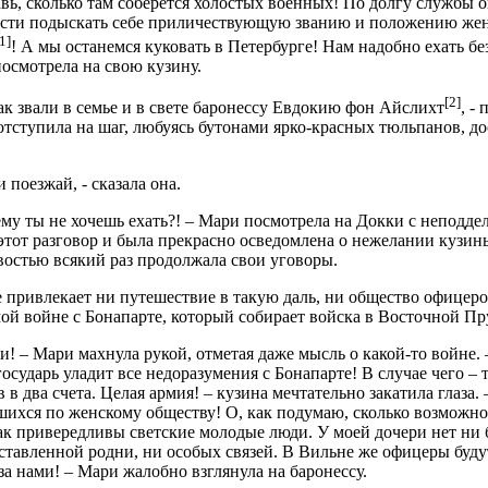
вь, сколько там соберется холостых военных! По долгу службы о
ти подыскать себе приличествующую званию и положению жену. 
1]
! А мы останемся куковать в Петербурге! Нам надобно ехать бе
осмотрела на свою кузину.
[2]
ак звали в семье и в свете баронессу Евдокию фон Айслихт
, -
отступила на шаг, любуясь бутонами ярко-красных тюльпанов, д
и поезжай, - сказала она.
му ты не хочешь ехать?! – Мари посмотрела на Докки с неподде
этот разговор и была прекрасно осведомлена о нежелании кузины
остью всякий раз продолжала свои уговоры.
 привлекает ни путешествие в такую даль, ни общество офицеров,
й войне с Бонапарте, который собирает войска в Восточной Пру
и! – Мари махнула рукой, отметая даже мысль о какой-то войне.
государь уладит все недоразумения с Бонапарте! В случае чего –
 в два счета. Целая армия! – кузина мечтательно закатила глаза. 
ихся по женскому обществу! О, как подумаю, сколько возможно
ак привередливы светские молодые люди. У моей дочери нет ни
тавленной родни, ни особых связей. В Вильне же офицеры будут
 за нами! – Мари жалобно взглянула на баронессу.