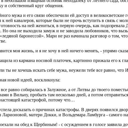
 в небольшой изящный особняк неподалеку от Летнего сада, обст
ку и собственный круг общения.
ного мужа и его связи обеспечили ей доступ в великосветские г
 к ней кавалеров, которые были не прочь вступить в связь с мо
отовность на ней жениться, в первую очередь, как подозревала 
. Но она не выходила замуж и не заводила любовников, что вызы
«ледяной баронессой». Мари не раз начинала разговор о том, чт
ве.
вится моя жизнь, и я не хочу в ней ничего менять, - упрямо сказ
щила из кармана носовой платочек, картинно прижала его к гла
ли ты не хочешь искать себе мужа, неужели тебе все равно, что 
ная новой идеей, воскликнула:
 все равно собиралась в Залужное, а от Литвы до твоего поместь
 нами в Вильну, пробыть там несколько дней, а потом отправитьс
 настоящей катастрофой, потому что…
спела досказать о причинах катастрофы. В дверях появился дв
 Ларионовой, матери Докки, и Вольдемара Ламбурга - самого н
оехали на обед к Щербиным! - с осуждением в голосе заявила до