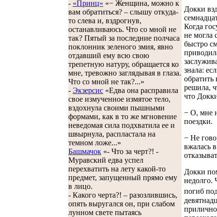
-
«Принц»
«− Женщина, можно к
Докки взд
вам обратиться? – слышу откуда-
семнадцат
то слева и, вздрогнув,
Когда гос
останавливаюсь. Что со мной не
не могла 
так? Пятый за последние полчаса
быстро см
поклонник зеленого змия, явно
приводила
отдавший ему всю свою
заслужив
трепетную натуру, обращается ко
знала: ес
мне, тревожно заглядывая в глаза.
обратить
Что со мной не так?...»
решила, ч
-
Экзерсис
«Едва она расправила
что Докки
свое измученное измятое тело,
вздохнула своими пышными
− О, мне 
формами, как в то же мгновение
поездки.
неведомая сила подхватила ее и
швырнула, распластала на
− Не гово
темном ложе...»
вжалась в
Башмачок
«- Что за черт?! -
отказыва
Муравский едва успел
перехватить на лету какой-то
Докки пом
предмет, запущенный прямо ему
недолго. 
в лицо.
погиб по
- Какого черта?! – разозлившись,
девятнадц
опять выругался он, при слабом
приличное
лунном свете пытаясь