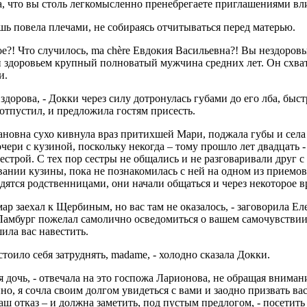
, что вы столь легкомысленно пренебрегаете приглашениями вл
ь повела плечами, не собираясь отчитываться перед матерью.
ое?! Что случилось, ma chère Евдокия Васильевна?! Вы нездоров
здоровьем крупный полноватый мужчина средних лет. Он схват
и.
здорова, - Докки через силу дотронулась губами до его лба, бы
отпустил, и предложила гостям присесть.
новна сухо кивнула враз притихшей Мари, поджала губы и села
чери с кузиной, поскольку некогда – тому прошло лет двадцать 
естрой. С тех пор сестры не общались и не разговаривали друг с
ании кузины, пока не познакомилась с ней на одном из приемов
дятся родственницами, они начали общаться и через некоторое 
ар заехал к Щербиным, но вас там не оказалось, - заговорила Еле
Ламбург пожелал самолично осведомиться о вашем самочувствии.
ила вас навестить.
стоило себя затруднять, madame, - холодно сказала Докки.
я дочь, - отвечала на это госпожа Ларионова, не обращая внима
но, я сочла своим долгом увидеться с вами и заодно призвать ва
аш отказ – и должна заметить, под пустым предлогом, - посети