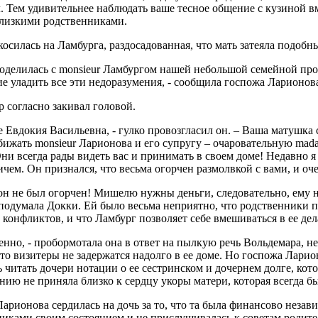
. Тем удивительнее наблюдать ваше тесное общение с кузиной 
лизкими родственниками.
осилась на Ламбурга, раздосадованная, что мать затеяла подобн
оделилась с monsieur Ламбургом нашей небольшой семейной про
е уладить все эти недоразумения, - сообщила госпожа Ларионов
 согласно закивал головой.
e Евдокия Васильевна, - гулко провозгласил он. – Ваша матушка 
бижать monsieur Ларионова и его супругу – очаровательную mad
ни всегда рады видеть вас и принимать в своем доме! Недавно 
чем. Он признался, что весьма огорчен размолвкой с вами, и очен
н не был огорчен! Мишелю нужны деньги, следовательно, ему ну
 подумала Докки. Ей было весьма неприятно, что родственники 
конфликтов, и что Ламбург позволяет себе вмешиваться в ее дел
нно, - пробормотала она в ответ на пылкую речь Вольдемара, не
что визитеры не задержатся надолго в ее доме. Но госпожа Лари
 читать дочери нотации о ее сестринском и дочернем долге, кот
ию не приняла близко к сердцу укоры матери, которая всегда б
арионова сердилась на дочь за то, что та была финансово незав
иками своим состоянием и не прислушивалась к советам родит