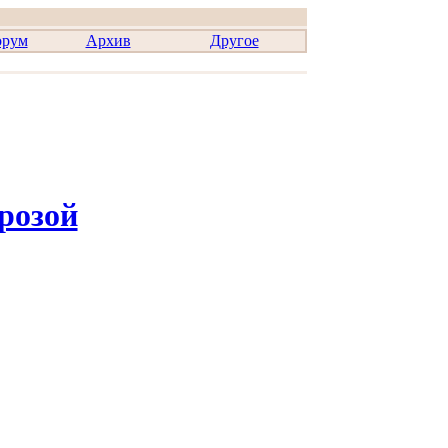
рум
Архив
Другое
розой