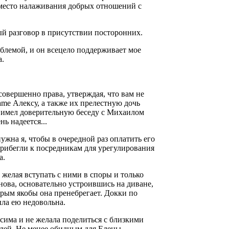
вместо налаживания добрых отношений с
ый разговор в присутствии посторонних.
блемой, и он всецело поддерживает мое
а.
совершенно права, утверждая, что вам не
ame Алексу, а также их прелестную дочь
я имел доверительную беседу с Михаилом
ь надеется...
жна я, чтобы в очередной раз оплатить его
прибегли к посредникам для урегулирования
а.
 желая вступать с ними в споры и только
онова, основательно устроившись на диване,
орым якобы она пренебрегает. Докки по
ыла ею недовольна.
исима и не желала поделиться с близкими
елей. Не менее обидным для Елены