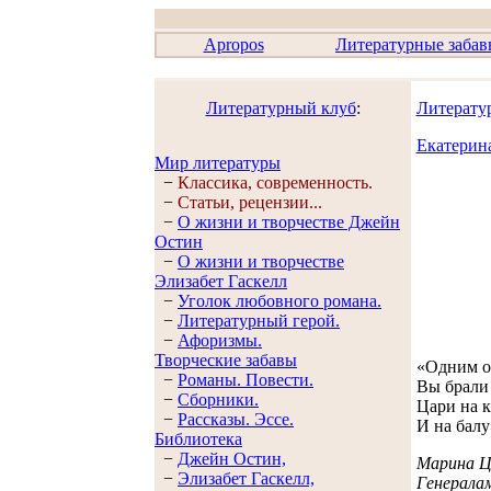
Apropos
Литературные заба
Литературный клуб
:
Литерату
Екатерин
Мир литературы
−
Классика, современность.
−
Статьи, рецензии...
−
О жизни и творчестве Джейн
Остин
−
О жизни и творчестве
Элизабет Гaскелл
−
Уголок любовного романа.
−
Литературный герой.
−
Афоризмы.
Творческие забавы
«Одним о
−
Романы. Повести.
Вы брали 
−
Сборники.
Цари на 
−
Рассказы. Эссe.
И на балу
Библиотека
−
Джейн Остин,
Марина Ц
−
Элизабет Гaскелл,
Генерала