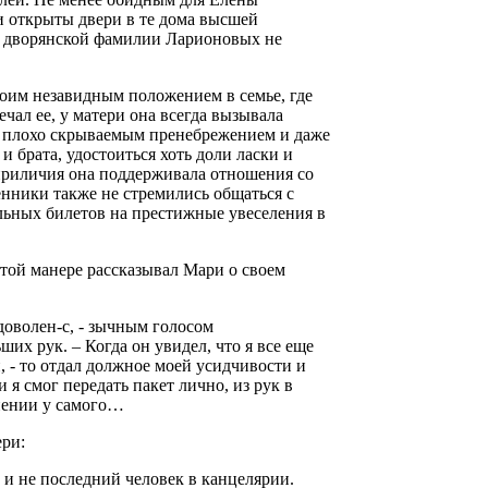
и открыты двери в те дома высшей
ой дворянской фамилии Ларионовых не
оим незавидным положением в семье, где
ечал ее, у матери она всегда вызывала
й с плохо скрываемым пренебрежением и даже
и брата, удостоиться хоть доли ласки и
 приличия она поддерживала отношения со
енники также не стремились общаться с
ельных билетов на престижные увеселения в
ой манере рассказывал Мари о своем
доволен-с, - зычным голосом
х рук. – Когда он увидел, что я все еще
и, - то отдал должное моей усидчивости и
 я смог передать пакет лично, из рук в
чинении у самого…
ери:
и не последний человек в канцелярии.