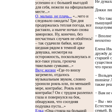
Не думала
успешно и с большей выгодой
для себя, нежели на официальном
Докки лиш
месте...»
О, малыш, не плачь...
«...чего и
− Что так
следовало ожидать! Три дня
пышущий 
продержалась теплая погода, все
поцелуям
растаяло, а нынче ночью снова
заморозки. Ну, конечно, без
− Вполне 
несчастных случаев не обойтись!
неохотно 
– так судачили бабки, когда
шедшая рядом в темной арке
Елена Ива
девушка, несмотря на
дружбу до
осторожность, поскользнулась и
старшей с
все-таки упала, грохоча
существов
тяжелыми сумками...»
что прихо
Вкус жизни
«Где-то внизу
загремело, отдалось
− Вольдем
музыкальным звуком, словно
monsieur 
уронили рояль или, по меньшей
также реш
мере, контрабас. Рояль или
контрабас? Он с трудом разлепил
− Вам не 
глаза и повернулся на бок,
− Вы - мо
обнаружив, что соседняя
Естествен
подушка пуста...»
семьей. В
Елка
«Она стояла на большой