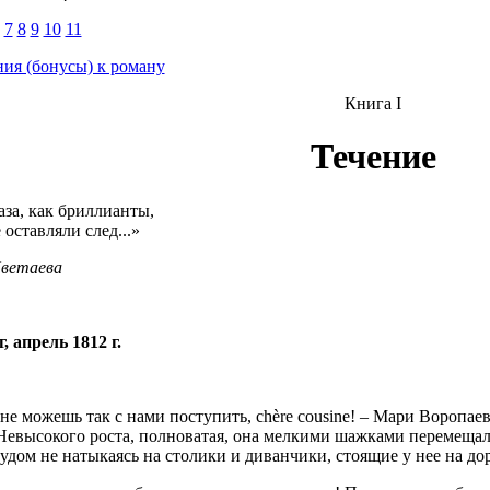
7
8
9
10
11
ия (бонусы) к роману
Книга I
Течение
аза, как бриллианты,
 оставляли след...»
ветаева
, апрель 1812 г.
 не можешь так с нами поступить, chère cousine! – Мари Воропае
Невысокого роста, полноватая, она мелкими шажками перемещала
чудом не натыкаясь на столики и диванчики, стоящие у нее на дор