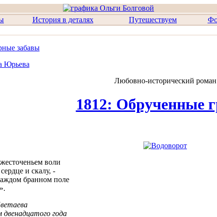
вы
История в деталях
Путешествуем
Фо
рные забавы
а Юрьева
Любовно-исторический роман
1812: Обрученные г
жесточеньем воли
сердце и скалу, -
каждом бранном поле
».
ветаева
м двенадцатого года