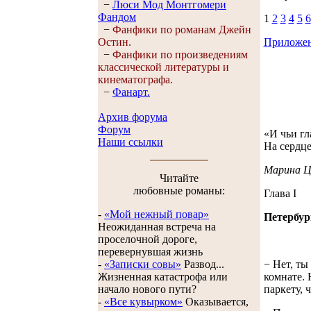
−
Люси Мод Монтгомери
Фандом
1
2
3
4
5
6
−
Фанфики по романам Джейн
Приложен
Остин.
−
Фанфики по произведениям
классической литературы и
кинематографа.
−
Фанарт.
Архив форума
Форум
«И чьи гл
Наши ссылки
На сердце
Марина Ц
Читайте
любовные романы:
Глава I
-
«Мой нежный повар»
Петербург
Неожиданная встреча на
проселочной дороге,
перевернувшая жизнь
− Нет, ты
-
«Записки совы»
Развод...
комнате. 
Жизненная катастрофа или
паркету, 
начало нового пути?
-
«Все кувырком»
Оказывается,