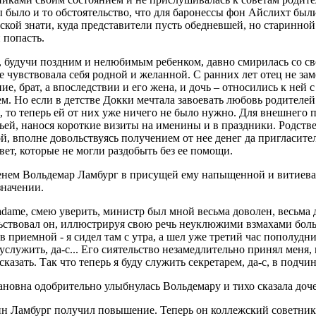
было и то обстоятельство, что для баронессы фон Айслихт был
ской знати, куда представители пусть обедневшей, но старинн
 попасть.
 будучи поздним и нелюбимым ребенком, давно смирилась со св
е чувствовала себя родной и желанной. С ранних лет отец не зам
ие, брат, а впоследствии и его жена, и дочь – относились к не
м. Но если в детстве Докки мечтала завоевать любовь родителей 
 то теперь ей от них уже ничего не было нужно. Для внешнего
ьей, нанося короткие визиты на именины и в праздники. Родств
й, вполне довольствуясь получением от нее денег да пригласит
ет, которые не могли раздобыть без ее помощи.
енем Вольдемар Ламбург в присущей ему напыщенной и витиеват
значении.
adame, смею уверить, министр был мной весьма доволен, весьма 
ьствовал он, иллюстрируя свою речь неуклюжими взмахами больши
в приемной - я сидел там с утра, а шел уже третий час пополудн
служить, да-с... Его сиятельство незамедлительно принял меня, и
 сказать. Так что теперь я буду служить секретарем, да-с, в под
новна одобрительно улыбнулась Вольдемару и тихо сказала доч
н Ламбург получил повышение. Теперь он коллежский советник 