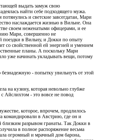
ечтающей выдать замуж свою
надеялась найти себе подходящего мужа.
м потянулись и светские завсегдатаи, Мари
бщество наслаждается жизнью в Вильне. Она
нстве своем неженатыми офицерами, и ее
ению Мари, совершенно не
 поездки в Вильну, и Докки по опыту
твит со свойственной ей энергией и умением
бственные планы. А поскольку Мари
ыло уже начинать укладывать вещи, потому
о безнадежную - попытку увильнуть от этой
ла на кузину, которая невольно глубже
я с Айслихтом - это вовсе не повод
ужестве, которое, впрочем, продлилось
та командировали в Австрию, где он и
й близким разрывом гранаты. Так Докки в
получила в полное распоряжение весьма
дала огромный и мрачный дом барона,