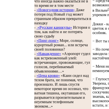
− Предста
что иногда важно оказаться не в
возможнос
то время не в том месте
[
-
«Новогодняя история»
Даже
в Вильне
потеря под Новый год может
упреком п
странным образом превратиться в
находку
Докки - к
-
«Русские каникулы»
История о
цветок и 
том, как найти и не потерять
особняк.
свою судьбу
-
«Пинг-понг»
Море, солнце,
− Вот ты 
курортный роман... или встреча
своей половинки?
− Но поче
-
«Наваждение»
«Аэропорт гудел
заводила 
как встревоженный улей:
настойчив
встречающие, провожающие, гул
− Меня не
голосов, перебиваемый
неминуемо
объявлениями…»
-
«Цена крови»
«Каин сидел над
− Глупост
телом брата, не понимая, что
Уверена, 
произошло. И лишь спустя
французов
некоторое время он осознал, что
соскучивш
ватная тишина, окутавшая его,
знаешь, к
разрывается пронзительным и
высокопос
неуемным телефонным
кстати, и
звонком...»