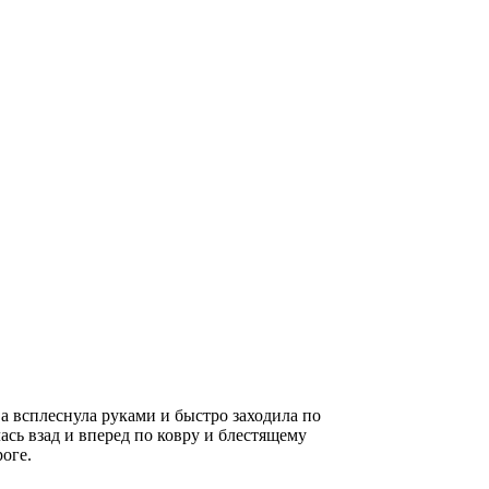
ва всплеснула руками и быстро заходила по
сь взад и вперед по ковру и блестящему
оге.