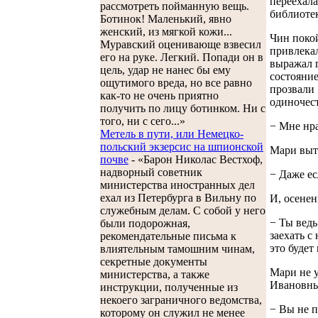
переехала
рассмотреть пойманную вещь.
библиоте
Ботинок! Маленький, явно
женский, из мягкой кожи...
Чин покой
Муравский оценивающе взвесил
привлекал
его на руке. Легкий. Попади он в
выражал г
цель, удар не нанес бы ему
состояние
ощутимого вреда, но все равно
прозвали 
как-то не очень приятно
одиночест
получить по лицу ботинком. Ни с
того, ни с сего...»
− Мне нра
Метель в пути, или Немецко-
польский экзерсис на шпионской
Мари выта
почве
- «Барон Николас Вестхоф,
надворный советник
− Даже ес
министерства иностранных дел
ехал из Петербурга в Вильну по
И, осенен
служебным делам. С собой у него
− Ты ведь
были подорожная,
заехать с
рекомендательные письма к
это будет
влиятельным тамошним чинам,
секретные документы
Мари не у
министерства, а также
Ивановны
инструкции, полученные из
некоего заграничного ведомства,
− Вы не п
которому он служил не менее