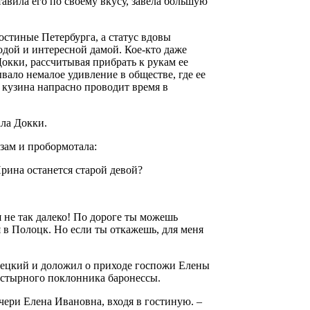
авила его по своему вкусу, завела большую
остиные Петербурга, а статус вдовы
лодой и интересной дамой. Кое-кто даже
Докки, рассчитывая прибрать к рукам ее
вало немалое удивление в обществе, где ее
о кузина напрасно проводит время в
ала Докки.
зам и пробормотала:
Ирина останется старой девой?
я не так далеко! По дороге ты можешь
я в Полоцк. Но если ты откажешь, для меня
орецкий и доложил о приходе госпожи Елены
астырного поклонника баронессы.
чери Елена Ивановна, входя в гостиную. –