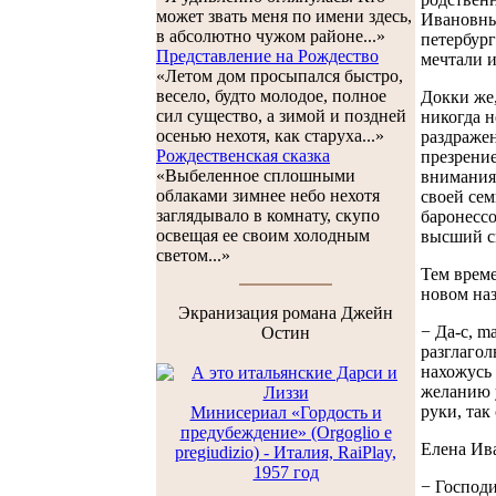
может звать меня по имени здесь,
Ивановны 
в абсолютно чужом районе...»
петербург
Представление на Рождество
мечтали и
«Летом дом просыпался быстро,
весело, будто молодое, полное
Докки же,
сил существо, а зимой и поздней
никогда н
осенью нехотя, как старуха...»
раздражен
Рождественская сказка
презрение
«Выбеленное сплошными
внимания,
облаками зимнее небо нехотя
своей сем
заглядывало в комнату, скупо
баронессо
освещая ее своим холодным
высший св
светом...»
Тем врем
новом на
Экранизация романа Джейн
− Да-с, m
Остин
разглагол
нахожусь 
желанию у
руки, так
Минисериал «Гордость и
предубеждение» (Orgoglio e
Елена Ива
pregiudizio) - Италия, RaiPlay,
1957 год
− Господи