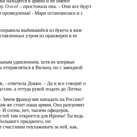
ни находятся в армии и не имеют
О-о-о! – простонала она. – Они все будут
з промедленья! - Мари остановилась и с
 поправила выбившийся из букета в вазе
оставленных утром из оранжереи в ее
льным удивлением, хотя не впервые
 отправляться в Вильну, но с завидной
 - ответила Докки. – Да и все говорят о
ссии, а оттуда рукой подать до Литвы.
 – Зачем французам нападать на Россию?
 там же стоит наша армия. Она разгромит
– И сотни, нет, тысячи офицеров,
стей там откроется для Ирины! Ты ведь
 большого приданого, ни
 счастливы поухаживать за ней, как,