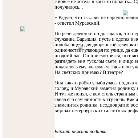
я вовсе не хотела в кого-то попасть... 
получилось...
− Радует, что ты... вы не нарочно цели
- ответил Муравский.
По речи девчонки он догадался, что пе
служанка. Барышня, пусть и одетая в н
подобающую для дворянской девушки 
одиночестве гуляющая по улице, да еще
поздний час. Он присмотрелся, пытаяс
разглядеть ее в тусклом свете, и лицо е
показалось ему знакомым. Где-то он уж
На светских приемах? В театре?
Она как-то робко улыбнулась, подняв 
голову, и Муравский заметил родинку н
И тут же понял, с кем столь странным 
свела его случайность в эту ночь. Как ж
знаменитая родинка, неоднократно вос
виршах петербургских галантных риф
Бархат нежной родинки