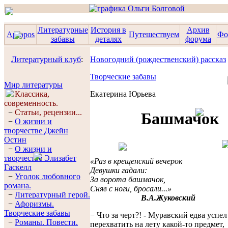
Литературные
История в
Архив
Apropos
Путешествуем
Фо
забавы
деталях
форума
Литературный клуб
:
Новогодний (рождественский) рассказ
Творческие забавы
Мир литературы
−
Классика,
Екатерина Юрьева
современность.
−
Статьи, рецензии...
Башмачок
−
О жизни и
творчестве Джейн
Остин
−
О жизни и
творчестве Элизабет
«Раз в крещенский вечерок
Гaскелл
Девушки гадали:
−
Уголок любовного
За ворота башмачок,
романа.
Сняв с ноги, бросали...»
−
Литературный герой.
В.А.Жуковский
−
Афоризмы.
Творческие забавы
− Что за черт?! - Муравский едва успел
−
Романы. Повести.
перехватить на лету какой-то предмет,