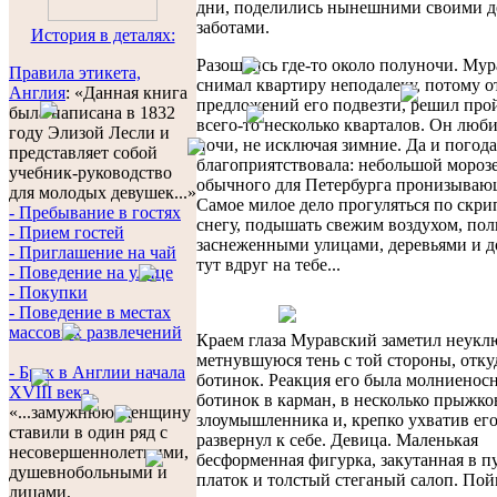
дни, поделились нынешними своими д
заботами.
История в деталях:
Разошлись где-то около полуночи. Му
Правила этикета,
снимал квартиру неподалеку, потому от
Англия
: «Данная книга
предложений его подвезти, решил про
была написана в 1832
всего-то несколько кварталов. Он люб
году Элизой Лесли и
ночи, не исключая зимние. Да и погод
представляет собой
благоприятствовала: небольшой морозе
учебник-руководство
обычного для Петербурга пронизывающ
для молодых девушек...»
Самое милое дело прогуляться по скр
- Пребывание в гостях
снегу, подышать свежим воздухом, по
- Прием гостей
заснеженными улицами, деревьями и 
- Приглашение на чай
тут вдруг на тебе...
- Поведение на улице
- Покупки
- Поведение в местах
массовых развлечений
Краем глаза Муравский заметил неук
метнувшуюся тень с той стороны, отку
- Брак в Англии начала
ботинок. Реакция его была молниенос
XVIII века
ботинок в карман, в несколько прыжко
«...замужнюю женщину
злоумышленника и, крепко ухватив его
ставили в один ряд с
развернул к себе. Девица. Маленькая
несовершеннолетними,
бесформенная фигурка, закутанная в п
душевнобольными и
платок и толстый стеганый салоп. По
лицами,