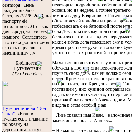
некоторые подробности собственной 
сентября - День
жизни, но на неделе, а точнее третьего 
рождения Одессы.
зимнем саду у Бояриновых Рогачевски
Сегодня
(02.09.2009)
по
объяснился ей в любви и просил дозво
паспорту ей
побеседовать с ее батюшкой после нов
исполнилось 215 – как
бала Дома она никому ничего не расска
для города, так совсем
беспокоясь, что князь вдруг передумает
немного. Согласитесь,
какие-нибудь дела помешают ему в ус
что это хороший повод
время просить ее руки, и тогда она буд
сказать пару слов за
ужасно в глазах родителей и прочих д
именинницу…»
Маман же по десятому разу вновь прин
Библиотека
обсуждать достоинства вероятного же
Путешествий
поучать свою дочь, как ей должно себя
(Тур Хейердал)
вести. Кроме того, неоднократно вспо
на прошлогоднее Крещенье, когда Сан 
гостившей у них кузиной отправилась 
гадать об имени суженого, то первый 
прохожий назвался ей Александром. 
видела в этом особый знак.
Путешествие на "Кон-
Тики":
«Если вы
− Лизе сказали имя Иван, - напоминала 
пускаетесь в плавание
замуж она вышла за Андрея...
по океану на
деревянном плоту с
− Неважно, - отмахивалась от очевидно