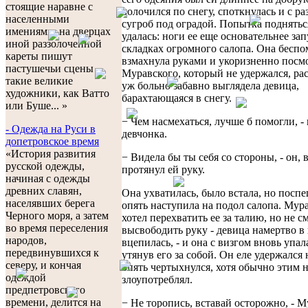
стоящие наравне с
волочился по снегу, споткнулась и с ра
населенными
сугроб под оградой. Попытка поднятьс
имениями; на дверцах
удалась: ноги ее еще основательнее зап
иной раззолоченной
складках огромного салопа. Она бесп
кареты пишут
взмахнула руками и укоризненно посм
пастушечьи сцены
Муравского, который не удержался, ра
такие великие
уж больно забавно выглядела девица,
художники, как Ватто
барахтающаяся в снегу.
или Буше... »
− Чем насмехаться, лучше б помогли, -
- Одежда на Руси в
девчонка.
допетровское время
«История развития
− Видела бы ты себя со стороны, - он, в
русской одежды,
протянул ей руку.
начиная с одежды
древних славян,
Она ухватилась, было встала, но посп
населявших берега
опять наступила на подол салопа. Мур
Черного моря, а затем
хотел перехватить ее за талию, но не с
во время переселения
высвободить руку - девица намертво в
народов,
вцепилась, - и она с визгом вновь упала
передвинувшихся к
утянув его за собой. Он еле удержался 
северу, и кончая
опять чертыхнулся, хотя обычно этим 
одеждой
злоупотреблял.
предпетровского
времени, делится на
− Не торопись, вставай осторожно, - 