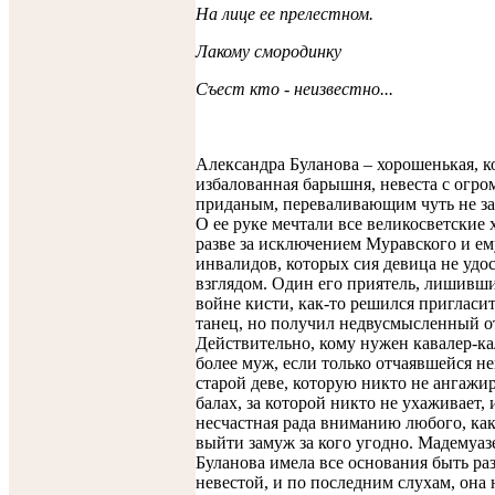
На лице ее прелестном.
Лакому смородинку
Съест кто - неизвестно...
Александра Буланова – хорошенькая, к
избалованная барышня, невеста с огр
приданым, переваливающим чуть не за
О ее руке мечтали все великосветские 
разве за исключением Муравского и е
инвалидов, которых сия девица не удо
взглядом. Один его приятель, лишивш
войне кисти, как-то решился пригласит
танец, но получил недвусмысленный от
Действительно, кому нужен кавалер-ка
более муж, если только отчаявшейся н
старой деве, которую никто не ангажи
балах, за которой никто не ухаживает,
несчастная рада вниманию любого, как
выйти замуж за кого угодно. Мадемуаз
Буланова имела все основания быть ра
невестой, и по последним слухам, она