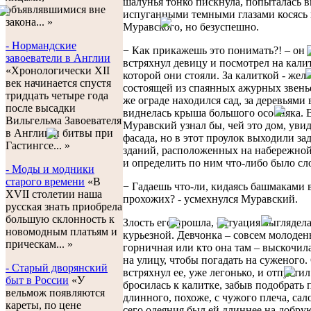
шалунья тонко пискнула, попыталась в
объявлявшимися вне
испуганными темными глазами косясь 
закона... »
Муравского, но безуспешно.
- Нормандские
− Как прикажешь это понимать?! – он
завоеватели в Англии
встряхнул девицу и посмотрел на калит
«Хронологически XII
которой они стояли. За калиткой - жел
век начинается спустя
состоящей из спаянных ажурных звенье
тридцать четыре года
же ограде находился сад, за деревьями
после высадки
виднелась крыша большого особняка. 
Вильгельма Завоевателя
Муравский узнал бы, чей это дом, увид
в Англии и битвы при
фасада, но в этот проулок выходили за
Гастингсе... »
зданий, расположенных на набережно
и определить по ним что-либо было сл
- Моды и модники
старого времени
«В
− Гадаешь что-ли, кидаясь башмаками 
XVII столетии наша
прохожих? - усмехнулся Муравский.
русская знать приобрела
большую склонность к
Злость его прошла, ситуация выглядела
новомодным платьям и
курьезной. Девчонка – совсем молоден
прическам... »
горничная или кто она там – выскочил
на улицу, чтобы погадать на суженого.
- Старый дворянский
встряхнул ее, уже легонько, и отпусти
быт в России
«У
бросилась к калитке, забыв подобрать
вельмож появляются
длинного, похоже, с чужого плеча, сал
кареты, по цене
сего одеяния был ей длиннее на добру