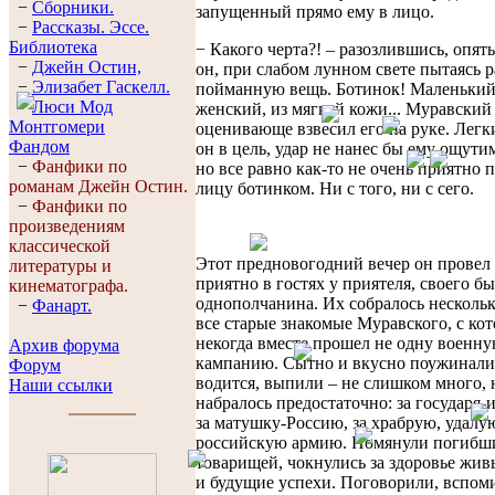
−
Сборники.
запущенный прямо ему в лицо.
−
Рассказы. Эссe.
Библиотека
− Какого черта?! – разозлившись, опят
−
Джейн Остин,
он, при слабом лунном свете пытаясь 
−
Элизабет Гaскелл.
пойманную вещь. Ботинок! Маленький
−
Люси Мод
женский, из мягкой кожи... Муравский
Монтгомери
оценивающе взвесил его на руке. Легк
Фандом
он в цель, удар не нанес бы ему ощути
−
Фанфики по
но все равно как-то не очень приятно 
романам Джейн Остин.
лицу ботинком. Ни с того, ни с сего.
−
Фанфики по
произведениям
классической
Этот предновогодний вечер он провел
литературы и
приятно в гостях у приятеля, своего б
кинематографа.
однополчанина. Их собралось нескольк
−
Фанарт.
все старые знакомые Муравского, с ко
некогда вместе прошел не одну военн
Архив форума
кампанию. Сытно и вкусно поужинали
Форум
водится, выпили – не слишком много, 
Наши ссылки
набралось предостаточно: за государя-
за матушку-Россию, за храбрую, удалу
российскую армию. Помянули погибш
товарищей, чокнулись за здоровье живы
и будущие успехи. Поговорили, вспом