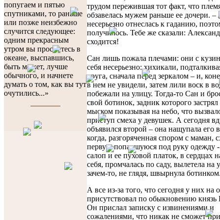
попугаем и пятью
трудом пережившая тот факт, что пле
спутниками, то раньше
обзавелась мужем раньше ее дочери. – 
или позже неизбежно
несерьезно отнеслась к гаданию, поэто
случится следующее:
получилось. Тебе же сказали: Александ
одним прекрасным
сходится!
утром вы проснетесь в
океане, выспавшись,
Сан лишь пожала плечами: они с кузин
быть может, лучше
себя несерьезно: хихикали, подталкива
обычного, и начнете
друга, сначала перед зеркалом – и, кон
думать о том, как вы тут
в нем не увидели, затем лили воск в во
очутились...»
побежали на улицу. Тогда-то Сан и бр
свой ботинок, задник которого застрял 
мыском показывая на небо, что вызва
приступ смеха у девушек. А сегодня в
объявился второй – она нащупала его в
когда, разгоряченная спором с маман, 
первую попавшуюся под руку одежду -
салоп и ее пуховой платок, в сердцах н
себя, промчалась по саду, вылетела на 
зачем-то, не глядя, швырнула ботинком.
А все из-за того, что сегодня у них на 
присутствовал по обыкновению князь 
Он прислал записку с извинениями и
сожалениями, что никак не сможет при