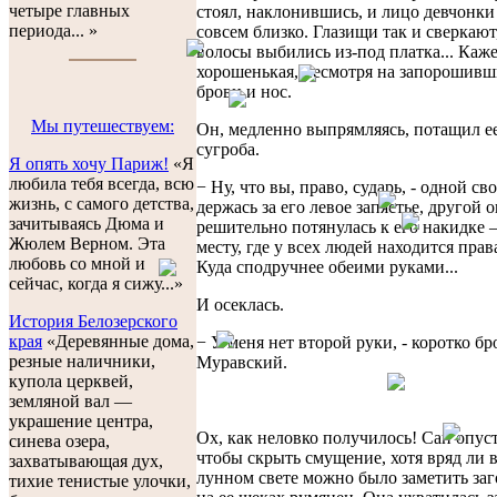
четыре главных
стоял, наклонившись, и лицо девчонки
периода... »
совсем близко. Глазищи так и сверкаю
волосы выбились из-под платка... Каже
хорошенькая, несмотря на запорошивш
брови и нос.
Мы путешествуем:
Он, медленно выпрямляясь, потащил ее
сугроба.
Я опять хочу Париж!
«Я
любила тебя всегда, всю
− Ну, что вы, право, сударь, - одной св
жизнь, с самого детства,
держась за его левое запястье, другой 
зачитываясь Дюма и
решительно потянулась к его накидке –
Жюлем Верном. Эта
месту, где у всех людей находится права
любовь со мной и
Куда сподручнее обеими руками...
сейчас, когда я сижу...»
И осеклась.
История Белозерского
края
«Деревянные дома,
− У меня нет второй руки, - коротко бр
резные наличники,
Муравский.
купола церквей,
земляной вал —
украшение центра,
Ох, как неловко получилось! Сан опуст
синева озера,
чтобы скрыть смущение, хотя вряд ли 
захватывающая дух,
лунном свете можно было заметить за
тихие тенистые улочки,