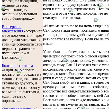
на ее щеках румянец. Она ухватилась з
березы, палисадники,
единственную руку прохожего, наконец
полные цветов,
ноги и принялась отряхиваться. Незна
немноголюдье,
принял в этом участие: похлопал ее по
окающий распевный
смахнул снег с платка.
говор белозеров...»
«И что меня понесло на ночь глядя на 
Венгерские
Сан подхватила полы громадного нян
впечатления
«оформила
салопа, при первом удобном случае со
я все документы и через
ретироваться за калитку. Если бы не эт
две недели уже ехала к
маман...
границе совершать свое
первое заграничное
У нее была, в общем, славная мать, кот
путешествие – в
чрезмерно беспокоилась о своей единс
Венгрию...»
дочери, чем невероятно всех утомляла,
очередь саму Сан. И сегодня уже с утр
Болгария за окном
продолжила бесконечный разговор о ж
«Один день вполне
вернее, о князе Рогачевском, чье пред
достаточен проехать на
руки и сердца ожидалось всеми со дня 
машине с одного конца
Сан была влюблена в князя, с трепетом
страны до другого, и
предвкушала знаменательное событие, 
даже вернуться, если у
абсолютно все свидетельствовало о том
вас машина быстрая и,
состоится: и особое внимание к ней А
если повезет с
Васильевича, и его каждодневные к ни
дорогами...»
визиты, и ангажементы на танцы, и... 
конечно, не знала, а Сан не посвятила е
Одесская мозаика:
«2