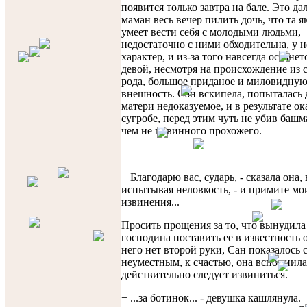
появится только завтра на бале. Это да
маман весь вечер пилить дочь, что та я
умеет вести себя с молодыми людьми,
недостаточно с ними обходительна, у 
характер, и из-за того навсегда останет
девой, несмотря на происхождение из 
рода, большое приданое и миловидну
внешность. Сан вскипела, попыталась 
матери недоказуемое, и в результате ок
сугробе, перед этим чуть не убив башм
чем не повинного прохожего.
− Благодарю вас, сударь, - сказала она,
испытывая неловкость, - и примите мо
извинения...
Просить прощения за то, что вынудила
господина поставить ее в известность о
него нет второй руки, Сан показалось 
неуместным, к счастью, она вспомнила,
действительно следует извиниться.
− ...за ботинок... - девушка кашлянула. 