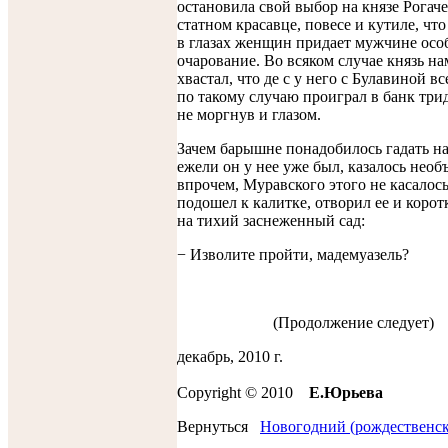
остановила свой выбор на князе Рогач
статном красавце, повесе и кутиле, чт
в глазах женщин придает мужчине осо
очарование. Во всяком случае князь н
хвастал, что де с у него с Булавиной вс
по такому случаю проиграл в банк три
не моргнув и глазом.
Зачем барышне понадобилось гадать на
ежели он у нее уже был, казалось нео
впрочем, Муравского этого не касалос
подошел к калитке, отворил ее и корот
на тихий заснеженный сад:
− Изволите пройти, мадемуазель?
(Продолжение следует)
декабрь, 2010 г.
Copyright © 2010
Е.Юрьевa
Вернуться
Новогодний (рождественск