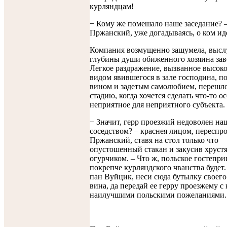
курляндцам!
− Кому же помешало наше заседание? 
Пржанский, уже догадываясь, о ком иде
Компания возмущенно зашумела, высл
глубины души обиженного хозяина зав
Легкое раздражение, вызванное высо
видом явившегося в зале господина, п
вином и задетым самолюбием, перешло
стадию, когда хочется сделать что-то о
неприятное для неприятного субъекта.
− Значит, герр проезжий недоволен н
соседством? – краснея лицом, переспр
Пржанский, ставя на стол только что
опустошенный стакан и закусив хрус
огурчиком. – Что ж, польское гостепр
покрепче курляндского чванства будет.
пан Вуйцик, неси сюда бутылку своег
вина, да передай ее герру проезжему 
наилучшими польскими пожеланиями..