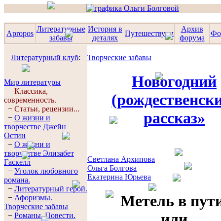
Литературные
История в
Архив
Apropos
Путешествуем
Фо
забавы
деталях
форума
Литературный клуб
:
Творческие забавы
Новогодний
Мир литературы
−
Классика,
(рождественск
современность.
−
Статьи, рецензии...
рассказ»
−
О жизни и
творчестве Джейн
Остин
−
О жизни и
творчестве Элизабет
Светлана Архипова
Гaскелл
Ольга Болгова
−
Уголок любовного
Екатерина Юрьева
романа.
−
Литературный герой.
Метель в пути
−
Афоризмы.
Творческие забавы
или
−
Романы. Повести.