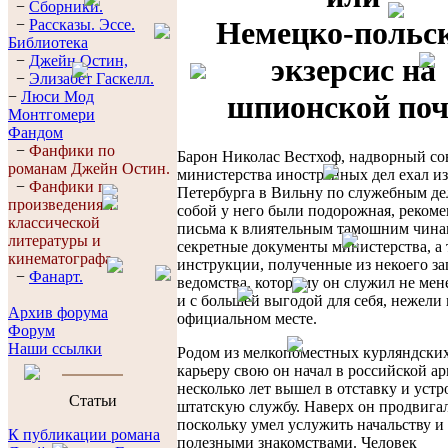
−
Сборники.
Немецко-польс
−
Рассказы. Эссe.
Библиотека
−
Джейн Остин,
экзерсис на
−
Элизабет Гaскелл.
−
Люси Мод
шпионской поч
Монтгомери
Фандом
−
Фанфики по
Барон Николас Вестхоф, надворный со
романам Джейн Остин.
министерства иностранных дел ехал из
−
Фанфики по
Петербурга в Вильну по служебным де
произведениям
собой у него были подорожная, реком
классической
письма к влиятельным тамошним чина
литературы и
секретные документы министерства, а
кинематографа.
инструкции, полученные из некоего з
−
Фанарт.
ведомства, которому он служил не мен
и с большей выгодой для себя, нежели 
Архив форума
официальном месте.
Форум
Наши ссылки
Родом из мелкопоместных курляндских
карьеру свою он начал в российской ар
несколько лет вышел в отставку и устр
Cтатьи
штатскую службу. Наверх он продвигал
поскольку умел услужить начальству и
К публикации романа
полезными знакомствами. Человек