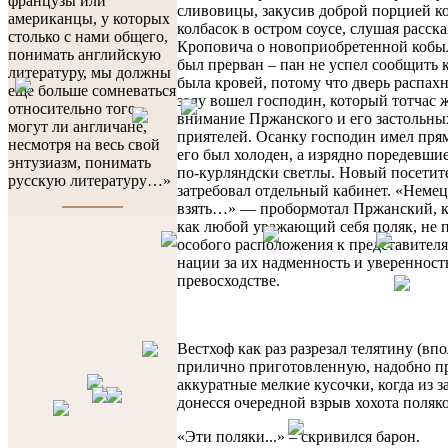
французы или
сливовицы, закусив доброй порцией к
американцы, у которых
колбасок в остром соусе, слушая расска
столько с нами общего,
Кроповича о новоприобретенной кобыл
понимать английскую
был прерван – пан не успел сообщить 
литературу, мы должны
была кровей, потому что дверь распахн
еще больше сомневаться
залу вошел господин, который тотчас 
относительно того,
внимание Пржанского и его застольны
могут ли англичане,
приятелей. Осанку господин имел прям
несмотря на весь свой
его был холоден, а изрядно поредевши
энтузиазм, понимать
по-курляндски светлы. Новый посетите
русскую литературу…»
затребовал отдельный кабинет. «Немец
взять…» — пробормотал Пржанский, к
как любой уважающий себя поляк, не 
особого расположения к представителя
нации за их надменность и уверенност
превосходстве.
Вестхоф как раз разрезал телятину (вп
прилично приготовленную, надобно пр
аккуратные мелкие кусочки, когда из з
донесся очередной взрыв хохота поляко
«Эти поляки...» – скривился барон.