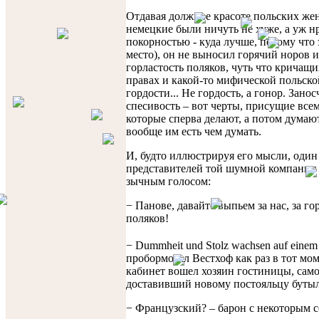
Отдавая должное красоте польских же
немецкие были ничуть не хуже, а уж н
покорностью - куда лучше, потому что 
место), он не выносил горячий норов и
горластость поляков, чуть что кричащи
правах и какой-то мифической польско
гордости... Не гордость, а гонор. Зано
спесивость – вот черты, присущие все
которые сперва делают, а потом думают
вообще им есть чем думать.
И, будто иллюстрируя его мысли, один
представителей той шумной компании
зычным голосом:
− Панове, давайте выпьем за нас, за г
поляков!
− Dummheit und Stolz wachsen auf einem
пробормотал Вестхоф как раз в тот мом
кабинет вошел хозяин гостиницы, сам
доставивший новому постояльцу бутыл
− Французский? – барон с некоторым 