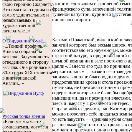
ужином, состоящим из копченой семги
свою героиню Скарлетт.
французского супа, запеченной телятин
Это имя стало одним из
тушеной капустой, куриного расстегая
самых удивительных и
вишневого пирога.
незабываемых в
художественной
литературе...»
Казимир Пржанский, виленский шляхт
O Вирджинии Вулф
занятий которого был весьма широк, ч
«...Тонкий профиль.
соответствовало его неуемной и, можно
Волосы собраны на
страстной натуре, в предновогодний ве
затылке. Задумчивость
шумной компании в зале постоялого д
отведенного в сторону
цапли». Занесло его туда по причинам
взгляда. Она родилась в
меркантильным — хозяин сего заведен
80-х годах XIX столетия
занимаясь вполне благородным делом
в викторианской
предоставления крова и стола проезжи
Англии...»
путникам, не брезговал и иными пром
содержание которых не было бы одобр
нынешними, да и прежними властями,
здесь и имелся у Пржанского интерес.
Справившись с делами, пан Казимир р
можно позволить себе предаться земны
Русская точка зрения
то есть закусить — здешняя кухня слав
«Если уж мы часто
разносолами. Он плотно устроился в 
сомневаемся, могут ли
компании проезжих панов и опрокинул