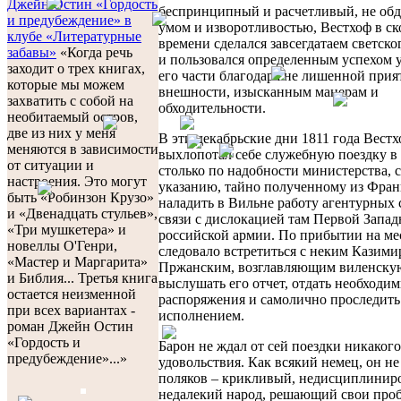
Джейн Остин «Гордость
беспринципный и расчетливый, не об
и предубеждение» в
умом и изворотливостью, Вестхоф в с
клубе «Литературные
времени сделался завсегдатаем светско
забавы»
«Когда речь
и пользовался определенным успехом 
заходит о трех книгах,
его части благодаря не лишенной прия
которые мы можем
внешности, изысканным манерам и
захватить с собой на
обходительности.
необитаемый остров,
две из них у меня
В эти декабрьские дни 1811 года Вест
меняются в зависимости
выхлопотал себе служебную поездку в
от ситуации и
столько по надобности министерства, 
настроения. Это могут
указанию, тайно полученному из Фран
быть «Робинзон Крузо»
наладить в Вильне работу агентурных 
и «Двенадцать стульев»,
связи с дислокацией там Первой Запа
«Три мушкетера» и
российской армии. По прибытии на ме
новеллы О'Генри,
следовало встретиться с неким Казим
«Мастер и Маргарита»
Пржанским, возглавляющим виленскую
и Библия... Третья книга
выслушать его отчет, отдать необходи
остается неизменной
распоряжения и самолично проследить 
при всех вариантах -
исполнением.
роман Джейн Остин
«Гордость и
Барон не ждал от сей поездки никакого
предубеждение»...»
удовольствия. Как всякий немец, он н
поляков – крикливый, недисциплинир
недалекий народ, решающий свои про