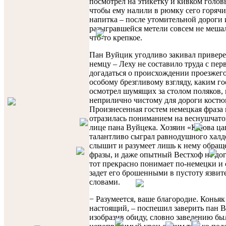
посмотрел на этикетку и кивком голов
чтобы ему налили в рюмку сего горяч
напитка – после утомительной дороги 
разыгравшейся метели совсем не меша
что-то крепкое.
Пан Вуйцик угодливо закивал привер
немцу – Леху не составило труда с пер
догадаться о происхождении проезжего
особому брезгливому взгляду, каким го
осмотрел шумящих за столом поляков, 
неприлично чистому для дороги костю
Произнесенная гостем немецкая фраза 
отразилась пониманием на веснушчато
лице пана Вуйцека. Хозяин «Клюва ц
талантливо сыграл равнодушного халд
слышит и разумеет лишь к нему обра
фразы, и даже опытный Вестхоф не дог
тот прекрасно понимает по-немецки и
задет его брошенными в пустоту язви
словами.
− Разумеется, ваше благородие. Коньяк
настоящий, – поспешил заверить пан 
изобразив обиду, словно заведению бы