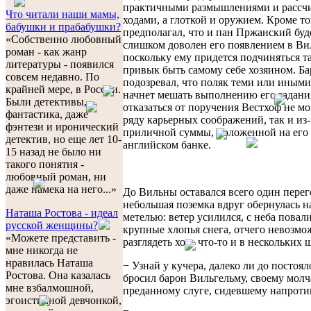
практичными размышлениями и расс
Что читали наши мамы,
ходами, а глоткой и оружием. Кроме то
бабушки и прабабушки?
предполагал, что и пан Пржанский буд
«Собственно любовный
слишком доволен его появлением в Ви
роман - как жанр
поскольку ему придется подчиняться та
литературы - появился
привык быть самому себе хозяином. Ба
совсем недавно. По
подозревал, что поляк теми или иным
крайней мере, в России.
начнет мешать выполнению его задани
Были детективы,
отказаться от поручения Вестхоф не мо
фантастика, даже
ряду карьерных соображений, так и из-
фэнтези и иронический
приличной суммы, положенной на его 
детектив, но еще лет 10-
английском банке.
15 назад не было ни
такого понятия -
любовный роман, ни
даже намека на него...»
До Вильны оставался всего один перег
небольшая поземка вдруг обернулась 
Наташа Ростова - идеал
метелью: ветер усилился, с неба повал
русской женщины?
крупные хлопья снега, отчего невозм
«Можете представить -
разглядеть хоть что-то и в нескольких 
мне никогда не
нравилась Наташа
− Узнай у кучера, далеко ли до постоял
Ростова. Она казалась
бросил барон Вильгельму, своему мол
мне взбалмошной,
преданному слуге, сидевшему напроти
эгоистичной девчонкой,