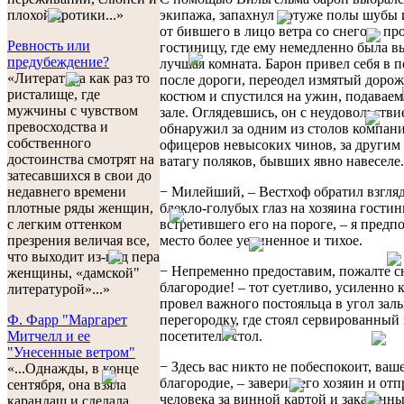
экипажа, запахнул потуже полы шубы 
плохой эротики...»
от бившего в лицо ветра со снегом, пр
Ревность или
гостиницу, где ему немедленно была в
предубеждение?
лучшая комната. Барон привел себя в 
«Литература как раз то
после дороги, переодел измятый доро
ристалище, где
костюм и спустился на ужин, подавае
мужчины с чувством
зале. Оглядевшись, он с неудовольстви
превосходства и
обнаружил за одним из столов компан
собственного
офицеров невысоких чинов, за други
достоинства смотрят на
ватагу поляков, бывших явно навеселе.
затесавшихся в свои до
− Милейший, – Вестхоф обратил взгля
недавнего времени
блекло-голубых глаз на хозяина гости
плотные ряды женщин,
встретившего его на пороге, – я предп
с легким оттенком
место более уединенное и тихое.
презрения величая все,
что выходит из-под пера
− Непременно предоставим, пожалте с
женщины, «дамской"
благородие! – тот суетливо, усиленно к
литературой»...»
провел важного постояльца в угол залы
перегородку, где стоял сервированный
Ф. Фарр "Маргарет
посетителя стол.
Митчелл и ее
"Унесенные ветром"
− Здесь вас никто не побеспокоит, ваш
«...Однажды, в конце
благородие, – заверил его хозяин и от
сентября, она взяла
человека за винной картой и заказанн
карандаш и сделала