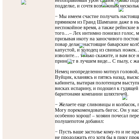
непоправимый урон одним только под
подделке, и сочтя возможным нескольк
− Мы имеем счастие получать настоящ
прямиком из Гранд Шампани даже в н
неспокойное время, а также рейнские 
того…– Лех интимно понизил голос, 
призывая икоту на заносчивого постоя
повар делает настоящие баварские кол
капустой, и холодец из свиных ножек
изволите… только скажите, и вам все 
принесут в лучшем виде... С пылу, с 
Немец неопределенно мотнул головой,
Вуйцик, кланяясь и пятясь назад, выск
кабинета, вытирая полотенцем высту
висках испарину, и подошел к гудяще
баритонами компании шляхтичей.
− Желаете еще сливовицы и колбасок, 
Могу порекомендовать бигос. Он у нас
особенно хорош! – хозяин почесал пере
полушепотом добавил:
− Пусть ваше застолье кому-то и не нра
не продолжить его хотя бы в пику про