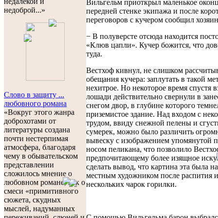
недалекой и
Вильгельм приоткрыл маленькое оконц
недоброй...»
передней стенке экипажа и после коро
переговоров с кучером сообщил хозяин
− В полуверсте отсюда находится пост
«Клюв цапли». Кучер божится, что дов
туда.
Вестхоф кивнул, не слишком рассчиты
обещания кучера: заплутать в такой ме
нехитрое. Но некоторое время спустя
Слово в защиту ...
лошади действительно свернули в зан
любовного романа
снегом двор, в глубине которого темне
«Вокруг этого жанра
приземистое здание. Над входом с нек
доброхотами от
трудом, ввиду снежной пелены и сгус
литературы создана
сумерек, можно было различить огро
почти нестерпимая
вывеску с изображением упомянутой 
атмосфера, благодаря
носом пеликана, что позволило Вестхо
чему в обывательском
предпочитающему более изящное иску
представлении
сделать вывод, что картина эта была н
сложилось мнение о
местным художником после распития 
любовном романе, как о
нескольких чарок горилки.
смеси «примитивного
сюжета, скудных
мыслей, надуманных
С помощью Вильгельма барон выбралс
переживаний, слюней и