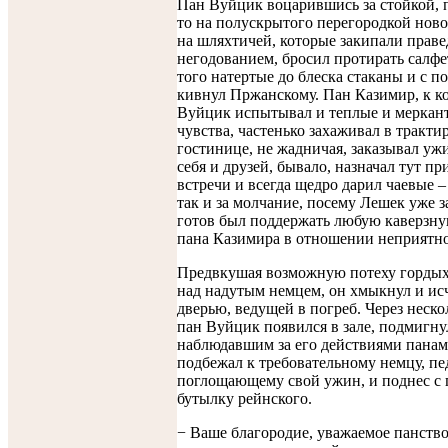
Пан Вуйцик воцарившись за стойкой, 
то на полускрытого перегородкой новог
на шляхтичей, которые закипали прав
негодованием, бросил протирать салфе
того натертые до блеска стаканы и с 
кивнул Пржанскому. Пан Казимир, к к
Вуйцик испытывал и теплые и меркан
чувства, частенько захаживал в тракти
гостинице, не жадничая, заказывал уж
себя и друзей, бывало, назначал тут п
встречи и всегда щедро дарил чаевые – 
так и за молчание, посему Лешек уже з
готов был поддержать любую каверзну
пана Казимира в отношении неприятно
Предвкушая возможную потеху горды
над надутым немцем, он хмыкнул и исч
дверью, ведущей в погреб. Через неск
пан Вуйцик появился в зале, подмигну
наблюдавшим за его действиями панам
подбежал к требовательному немцу, п
поглощающему свой ужин, и поднес с
бутылку рейнского.
− Ваше благородие, уважаемое панство