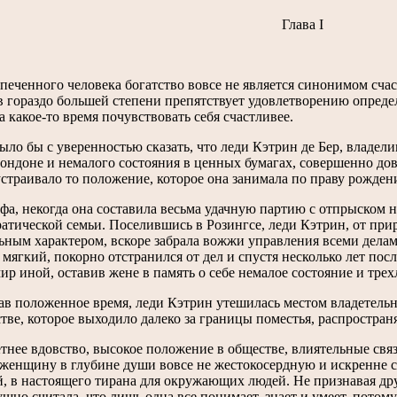
Глава I
печенного человека богатство вовсе не является синонимом счас
 в гораздо большей степени препятствует удовлетворению опред
 какое-то время почувствовать себя счастливее.
ыло бы с уверенностью сказать, что леди Кэтрин де Бер, владел
ондоне и немалого состояния в ценных бумагах, совершенно дово
страивало то положение, которое она занимала по праву рожден
фа, некогда она составила весьма удачную партию с отпрыском 
атической семьи. Поселившись в Розингсе, леди Кэтрин, от пр
ным характером, вскоре забрала вожжи управления всеми делами
 мягкий, покорно отстранился от дел и спустя несколько лет пос
ир иной, оставив жене в память о себе немалое состояние и тре
ав положенное время, леди Кэтрин утешилась местом владетель
тве, которое выходило далеко за границы поместья, распростран
нее вдовство, высокое положение в обществе, влиятельные свя
 женщину в глубине души вовсе не жестокосердную и искренне 
, в настоящего тирана для окружающих людей. Не признавая др
шно считала, что лишь одна все понимает, знает и умеет, потому