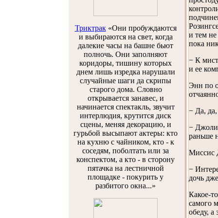
контроли
подчине
Розингсе
Триктрак
«Они пробуждаются
и тем не
и выбираются на свет, когда
пока ник
далекие часы на башне бьют
полночь. Они заполняют
− К мист
коридоры, тишину которых
и ее ко
днем лишь изредка нарушали
случайные шаги да скрипы
Энн по о
старого дома. Словно
отчаянно
открывается занавес, и
начинается спектакль, звучит
− Да, да
интерлюдия, крутится диск
сцены, меняя декорацию, и
− Джолин
гурьбой высыпают актеры: кто
раньше н
на кухню с чайником, кто - к
соседям, поболтать или за
Миссис Д
конспектом, а кто - в сторону
пятачка на лестничной
− Интере
площадке - покурить у
дочь дже
разбитого окна...»
Какое-т
самого м
обеду, а