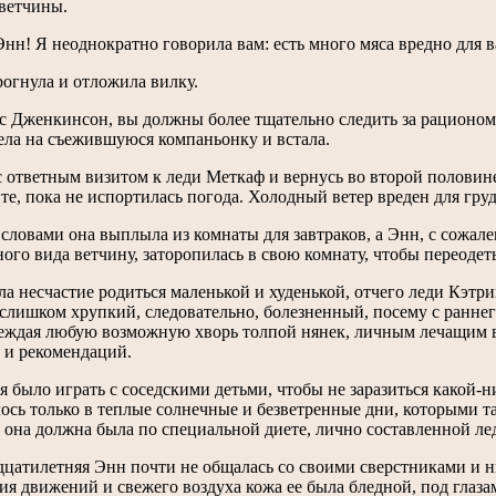
 ветчины.
нн! Я неоднократно говорила вам: есть много мяса вредно для 
огнула и отложила вилку.
с Дженкинсон, вы должны более тщательно следить за рационом 
ела на съежившуюся компаньонку и встала.
с ответным визитом к леди Меткаф и вернусь во второй половине
е, пока не испортилась погода. Холодный ветер вреден для груд
словами она выплыла из комнаты для завтраков, а Энн, с сожал
ого вида ветчину, заторопилась в свою комнату, чтобы переодеть
а несчастие родиться маленькой и худенькой, отчего леди Кэтри
слишком хрупкий, следовательно, болезненный, посему с раннег
еждая любую возможную хворь толпой нянек, личным лечащим 
 и рекомендаций.
я было играть с соседскими детьми, чтобы не заразиться какой-н
ось только в теплые солнечные и безветренные дни, которыми та
 она должна была по специальной диете, лично составленной ле
цатилетняя Энн почти не общалась со своими сверстниками и ни
ия движений и свежего воздуха кожа ее была бледной, под глаза