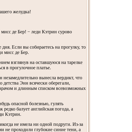
вашего желудка!
мисс де Бер! − леди Кэтрин сурово
 дня. Если вы собираетесь на прогулку, то
и мисс де Бер.
ением взглянув на оставшуюся на тарелке
ся в прогулочное платье.
н незамедлительно вынесла вердикт, что
о детства Энн всячески оберегали,
врачом и длинным списком всевозможных
ибудь опасной болезнью, гулять
к редко балует английская погода, а
ди Кэтрин.
когда не имела ни одной подруги. Из-за
ми не проходили глубокие синие тени, а