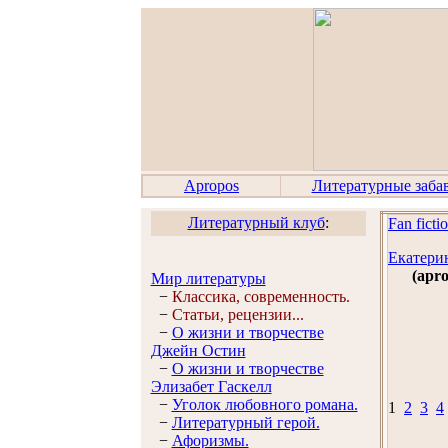
Apropos
Литературные заба
Литературный клуб
:
Fan ficti
Екатери
(аpr
Мир литературы
−
Классика, современность.
−
Статьи, рецензии...
−
О жизни и творчестве
Джейн Остин
−
О жизни и творчестве
Элизабет Гaскелл
−
Уголок любовного романа.
1
2
3
4
−
Литературный герой.
−
Афоризмы.