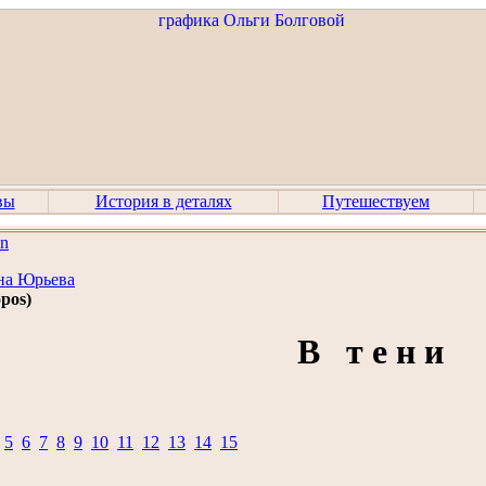
вы
История в деталях
Путешествуем
on
на Юрьева
opos)
В т е н и
5
6
7
8
9
10
11
12
13
14
15