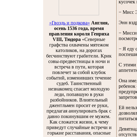
кусочек
− Мисс Э
Энн вздр
«Гвоздь и подкова»
Англия,
осень 1536 года, время
− Мисси
правления короля Генриха
посмотр
VIII, Тюдора
«Северные
графства охвачены мятежом
− Я еду 
католиков, на дорогах
поспешит
бесчинствуют грабители. Крик
совы-предвестницы в ночи и
С этими 
встреча в пути, которая
аппетитн
повлечет за собой клубок
событий, изменивших течение
Она имел
судеб. Таинственный
ребенок 
незнакомец спасает молодую
предупр
леди, попавшую в руки
запретов
разбойников. Влиятельный
джентльмен просит ее руки,
Ей нельз
предлагая аннулировать брак с
дозволял
давно покинувшим ее мужем.
питаться
Как сложатся жизни, к чему
приведут случайные встречи и
Девятнад
горькие расставания, опасные
отсутств