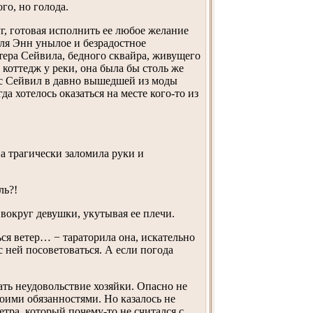
го, но голода.
г, готовая исполнить ее любое желание
для Энн унылое и безрадостное
тера Сейвила, бедного сквайра, живущего
коттедж у реки, она была бы столь же
с Сейвил в давно вышедшей из моды
а хотелось оказаться на месте кого-то из
а трагически заломила руки и
ль?!
вокруг девушки, укутывая ее плечи.
ся ветер… − тараторила она, искательно
с ней посоветоваться. А если погода
ать неудовольствие хозяйки. Опасно не
своими обязанностями. Но казалось не
тра, который почему-то не считался с