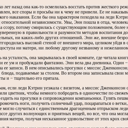
о лет назад она как-то осмелилась восстать против жесткого ре
влен, все споры и просьбы ни к чему не привели. Ее не наказы
кого наказания. Если бы она характером походила на леди Кэтри
 относительной независимости. Увы, Энн пошла в отца, человек
на ссору, потому смирилась с существующим положением, более 
уверенную в правильности и разумности методов воспитания доч
ельных, ни каких-либо других отношений. Энн же, внешне безр
тгородилась высокой стеной от внешнего мира, целиком уйдя в с
 доступа ни матери, ни любому другому незваному и нежеланном
 на усталость, она закрывалась в своей комнате, где читала книг
и ее ум и пробуждали фантазию. Энн вела два дневника. Один − 
а ее записи. В нем описывались прогулки с миссис Дженкинсон,
 блюда, подаваемые за столом. Во втором она записывала свои 
ты и − тщательно его прятала.
ам, если леди Кэтрин уезжала с визитом, а миссис Дженкинсон 
или цветник, чтобы немного побродить в одиночестве по свежем
ездить на прогулки в сопровождении компаньонки. Гулять пешко
промочить ноги, получить солнечный удар, поцарапаться о ветки, 
е могло случиться с единственным драгоценным отпрыском леди
массе других волнующих и приятных вещей, но все, что она могл
ния матери, получая несказанное удовольствие от этих крох сво