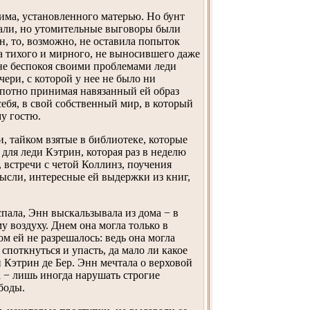
жима, установленного матерью. Но бунт
вали, но утомительные выговоры были
н, то, возможно, не оставила попыток
а тихого и мирного, не выносившего даже
не беспокоя своими проблемами леди
ери, с которой у нее не было ни
опотно принимая навязанный ей образ
ебя, в свой собственный мир, в который
у гостю.
и, тайком взятые в библиотеке, которые
для леди Кэтрин, которая раз в неделю
 встречи с четой Коллинз, поучения
мысли, интересные ей выдержки из книг,
спала, Энн выскальзывала из дома − в
у воздуху. Днем она могла только в
м ей не разрешалось: ведь она могла
споткнуться и упасть, да мало ли какое
 Кэтрин де Бер. Энн мечтала о верховой
а − лишь иногда нарушать строгие
боды.