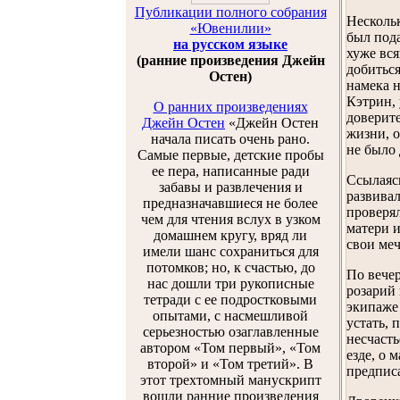
Публикации полного собрания
Нескольк
«Ювенилии»
был пода
на русском языке
хуже вся
(ранние произведения Джейн
добиться
Остен)
намека 
Кэтрин, 
О ранних произведениях
доверит
Джейн Остен
«Джейн Остен
жизни, о
начала писать очень рано.
не было
Самые первые, детские пробы
ее пера, написанные ради
Ссылаясь
забавы и развлечения и
развивал
предназначавшиеся не более
проверял
чем для чтения вслух в узком
матери и
домашнем кругу, вряд ли
свои меч
имели шанс сохраниться для
потомков; но, к счастью, до
По вечер
нас дошли три рукописные
розарий 
тетради с ее подростковыми
экипаже 
опытами, с насмешливой
устать, 
серьезностью озаглавленные
несчасть
автором «Том первый», «Том
езде, о 
второй» и «Том третий». В
предписа
этот трехтомный манускрипт
вошли ранние произведения