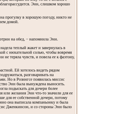
заблагорассудится. Энн, слишком хорошо
 на прогулку в хорошую погоду, никто не
рнем домой.
этрин на обед, − напомнила Энн.
надела теплый жакет и завернулась в
кой с нюхательной солью, чтобы вовремя
 не теряла чувств, и повела ее к фаэтону,
астной. Ей хотелось видеть рядом
одружиться, разговаривать на
ми. Но в Розингсе появилась миссис
ество Энн была вынуждена выносить.
могла подыскать для дочери более
я или желания Энн что-то значили для ее
чше для ее собственной дочери, потому
нно она выписала компаньонку и была
ссис Дженкинсон, и со стороны Энн было