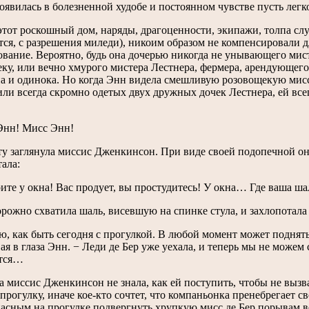
оявилась в болезненной худобе и постоянном чувстве пусть легко
этот роскошный дом, наряды, драгоценности, экипажи, толпа слу
тся, с разрешения миледи), никоим образом не компенсировали 
вание. Вероятно, будь она дочерью никогда не унывающего мис
ку, или вечно хмурого мистера Лестнера, фермера, арендующего 
на и одинока. Но когда Энн видела смешливую розовощекую мис
ли всегда скромно одетых двух дружных дочек Лестнера, ей всегд
Энн! Мисс Энн!
ту заглянула миссис Дженкинсон. При виде своей подопечной он
ала:
ите у окна! Вас продует, вы простудитесь! У окна… Где ваша ша
рожно схватила шаль, висевшую на спинке стула, и захлопотала 
ю, как быть сегодня с прогулкой. В любой момент может поднять
ая в глаза Энн. − Леди де Бер уже уехала, и теперь мы не можем 
тся…
 миссис Дженкинсон не знала, как ей поступить, чтобы не вызв
 прогулку, иначе кое-кто сочтет, что компаньонка пренебрегает 
асным на прогулке подвергнуть хрупкую мисс де Бер порывам ве