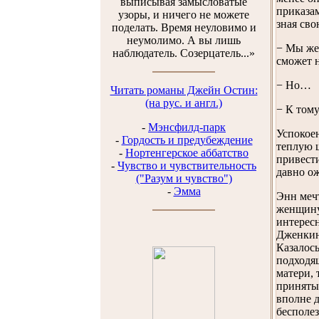
выписывая замысловатые
приказам
узоры, и ничего не можете
зная сво
поделать. Время неуловимо и
неумолимо. А вы лишь
− Мы же 
наблюдатель. Созерцатель...»
сможет н
− Но…
Читать романы Джейн Остин:
(на рус. и англ.)
− К том
-
Мэнсфилд-парк
Успокоен
-
Гордость и предубеждение
теплую 
-
Нортенгерское аббатство
привести
-
Чувство и чувствительность
давно о
("Разум и чувство")
-
Эмма
Энн мечт
женщину
интерес
Дженкин
Казалось
подходящ
матери, 
приняты
вполне д
бесполез