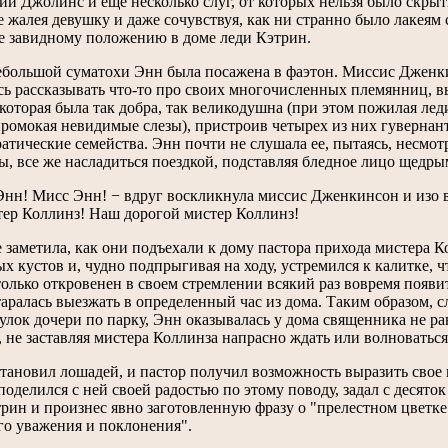
й Джолинс и еще несколько слуг, от которых нельзя было скрыт
 жалея девушку и даже сочувствуя, как ни странно было лакеям 
не завидному положению в доме леди Кэтрин.
ебольшой суматохи Энн была посажена в фаэтон. Миссис Дженкин
ь рассказывать что-то про своих многочисленных племянниц, в
которая была так добра, так великодушна (при этом пожилая ле
промокая невидимые слезы), пристроив четырех из них гувернан
атические семейства. Энн почти не слушала ее, пытаясь, несмо
, все же насладиться поездкой, подставляя бледное лицо щедры
нн! Мисс Энн! − вдруг воскликнула миссис Дженкинсон и изо вс
тер Коллинз! Наш дорогой мистер Коллинз!
 заметила, как они подъехали к дому пастора прихода мистера К
ых кустов и, чудно подпрыгивая на ходу, устремился к калитке, 
олько откровенен в своем стремлении всякий раз вовремя появит
таралась выезжать в определенный час из дома. Таким образом,
улок дочери по парку, Энн оказывалась у дома священника не р
 не заставляя мистера Коллинза напрасно ждать или волноваться
тановил лошадей, и пастор получил возможность выразить свое 
поделился с ней своей радостью по этому поводу, задал с десяток
рин и произнес явно заготовленную фразу о "прелестном цветке
го уважения и поклонения".