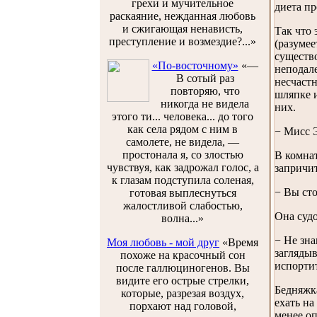
грехи и мучительное
диета пр
раскаяние, нежданная любовь
и сжигающая ненависть,
Так что 
преступление и возмездие?...»
(разумее
существо
«По-восточному»
«—
неподале
В сотый раз
несчаст
повторяю, что
шляпке и
никогда не видела
них.
этого ти... человека... до того
как села рядом с ним в
− Мисс 
самолете, не видела, —
простонала я, со злостью
В комна
чувствуя, как задрожал голос, а
запричит
к глазам подступила соленая,
− Вы сто
готовая выплеснуться
жалостливой слабостью,
Она судо
волна...»
− Не зна
Моя любовь - мой друг
«Время
заглядыв
похоже на красочный сон
испорти
после галлюциногенов. Вы
видите его острые стрелки,
Бедняжка
которые, разрезая воздух,
ехать на
порхают над головой,
менее оп