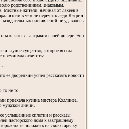
ю волю родственникам, знакомым,
. Местные жители, начиная от лакеев в
арались ни в чем не перечить леди Кэтрин
е назидательных наставлений не удавалось
она как-то за завтраком своей дочери Энн
 и глупое существо, которое всегда
е преминула ответить:
ал…
то ее дворецкий успел рассказать новости
-то не то.
ими приехала кузина мистера Коллинза,
по мужской линии.
все услышанные сплетни и рассказы
елей пасторского дома к завтрашнему
осторожность положить на свою тарелку