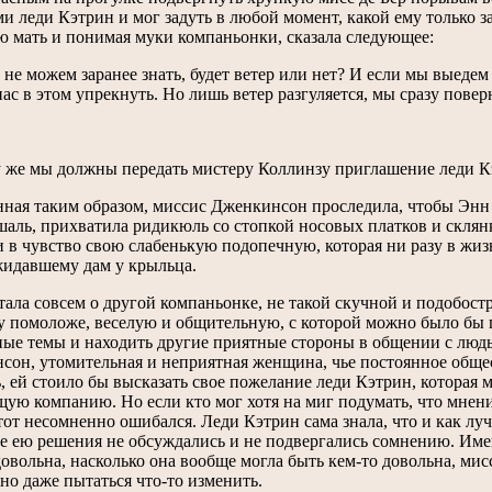
и леди Кэтрин и мог задуть в любой момент, какой ему только 
ю мать и понимая муки компаньонки, сказала следующее:
не можем заранее знать, будет ветер или нет? И если мы выедем
ас в этом упрекнуть. Но лишь ветер разгуляется, мы сразу пове
у же мы должны передать мистеру Коллинзу приглашение леди К
ная таким образом, миссис Дженкинсон проследила, чтобы Энн 
шаль, прихватила ридикюль со стопкой носовых платков и склян
 в чувство свою слабенькую подопечную, которая ни разу в жизни
жидавшему дам у крыльца.
ала совсем о другой компаньонке, не такой скучной и подобостр
 помоложе, веселую и общительную, с которой можно было бы п
ные темы и находить другие приятные стороны в общении с людь
сон, утомительная и неприятная женщина, чье постоянное общ
, ей стоило бы высказать свое пожелание леди Кэтрин, которая 
ую компанию. Но если кто мог хотя на миг подумать, что мнени
тот несомненно ошибался. Леди Кэтрин сама знала, что и как лу
е ею решения не обсуждались и не подвергались сомнению. Име
овольна, насколько она вообще могла быть кем-то довольна, ми
но даже пытаться что-то изменить.