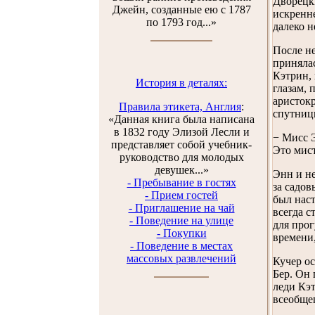
Дворецки
Джейн, созданные ею с 1787
искренне
по 1793 год...»
далеко 
После н
принялас
Кэтрин, 
История в деталях:
глазам, 
аристокр
Правила этикета, Англия
:
спутницы
«Данная книга была написана
в 1832 году Элизой Лесли и
− Мисс Э
представляет собой учебник-
Это мис
руководство для молодых
девушек...»
Энн и не
- Пребывание в гостях
за садов
- Прием гостей
был наст
- Приглашение на чай
всегда с
- Поведение на улице
для прог
- Покупки
времени,
- Поведение в местах
массовых развлечений
Кучер ос
Бер. Он 
леди Кэт
всеобще