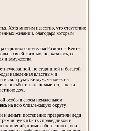
тья. Хотя многим известно, что отсутствие
еленных желаний, благодаря которым
ица огромного поместья Розингс в Кенте,
льна своей жизнью, но, казалось, ее
ия и замужества.
нетитулованной, но старинной и богатой
ироды наделенная властным и
 в свои руки. Ее муж, человек на
ле женитьбы так же незаметно, как жил,
хлетнюю дочь.
ной особы в своем немаленьком
яясь на всю близлежащую округу.
зи и деньги постепенно превратили леди
стремившуюся быть справедливой и
угих мнений, кроме собственного, она
 присвоила себе право судить, оценивать,