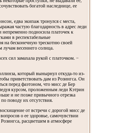
ь некоторые проступки, не выдавали ее,
сочувствовать богатой наследнице, ее
сон, едва экипаж тронулся с места,
ыражая частую благодарность в адрес леди
ди непременно подносила платочек к
тками в респектабельные
тря на бесконечную трескотню своей
м лучам весеннего солнца.
ех сил замахала рукой с платочком. −
оллинза, который вынырнул откуда-то из-
чтобы приветствовать дам из Розингса. Он
ься перед фаэтоном, что мисс де Бер
 следуя курсом, проложенным леди Кэтрин
аньше и не позже привычного отрезка
 по поводу их отсутствия.
восхищение от встречи с дорогой мисс де
 вопросов о ее здоровье, самочувствии
 Розингса, расцветшем в атмосфере