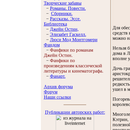
Творческие забавы
−
Романы. Повести.
−
Сборники.
−
Рассказы. Эссe.
Библиотека
Для обес
−
Джейн Остин,
средств
−
Элизабет Гaскелл.
можно на
−
Люси Мод Монтгомери
Фандом
Нельзя б
−
Фанфики по романам
дома в Л
Джейн Остин.
вполне у
−
Фанфики по
произведениям классической
Дочь гра
литературы и кинематографа.
аристокр
−
Фанарт.
решитель
редкость
Архив форума
ушел в м
Форум
Наши ссылки
Погорев
королевс
Публикации авторских работ:
Многолет
Кэтрин,
полезной
простоду