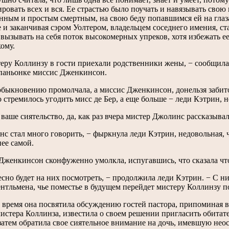
ровать всех и вся. Ее страстью было поучать и навязывать сво
нным и простым смертным, на свою беду попавшимся ей на глаза
 и заканчивая сэром Уолтером, владельцем соседнего имения, ст
 вызывать на себя поток высокомерных упреков, хотя избежать е
ому.
еру Коллинзу в гости приехали родственники жены, − сообщила 
мпаньонке миссис Дженкинсон.
быкновению промолчала, а миссис Дженкинсон, донельзя забитое
 стремилось угодить мисс де Бер, а еще больше − леди Кэтрин, н
, ваше сиятельство, да, как раз вчера мистер Джолинс рассказыв
с стал много говорить, − фыркнула леди Кэтрин, недовольная, ч
ее самой.
женкинсон сконфуженно умолкла, испугавшись, что сказала что
сно будет на них посмотреть, − продолжила леди Кэтрин. − С н
нтльмена, чье поместье в будущем перейдет мистеру Коллинзу 
о время она посвятила обсуждению гостей пастора, припоминая 
истера Коллинза, известила о своем решении пригласить обитат
 затем обратила свое сиятельное внимание на дочь, имевшую не