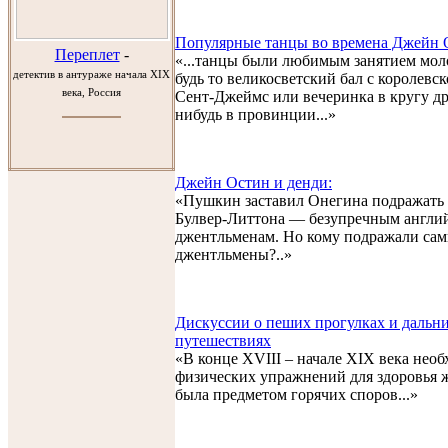
Популярные танцы во времена Джейн 
Переплет
-
«...танцы были любимым занятием мо
детектив в антураже начала XIX
будь то великосветский бал с королевс
века, Россия
Сент-Джеймс или вечеринка в кругу др
нибудь в провинции...»
Джейн Остин и денди:
«Пушкин заставил Онегина подражать
Булвер-Литтона — безупречным англи
джентльменам. Но кому подражали сам
джентльмены?..»
Дискуссии о пеших прогулках и дальн
путешествиях
«В конце XVIII – начале XIX века нео
физических упражнений для здоровья
была предметом горячих споров...»