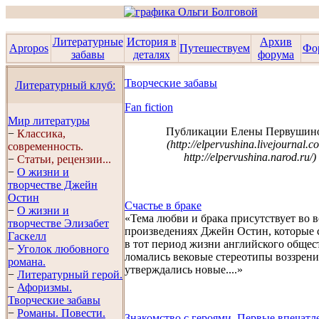
Литературные
История в
Архив
Apropos
Путешествуем
Фо
забавы
деталях
форума
Творческие забавы
Литературный клуб:
Fan fiction
Мир литературы
Публикации Елены Первушино
−
Классика,
(http://elpervushina.livejournal.c
современность.
http://elpervushina.narod.ru/)
−
Статьи, рецензии...
−
О жизни и
творчестве Джейн
Остин
Счастье в браке
−
О жизни и
«Тема любви и брака присутствует во в
творчестве Элизабет
произведениях Джейн Остин, которые 
Гaскелл
в тот период жизни английского общест
−
Уголок любовного
ломались вековые стереотипы воззрени
романа.
утверждались новые....»
−
Литературный герой.
−
Афоризмы.
Творческие забавы
−
Романы. Повести.
Знакомство с героями. Первые впечатл