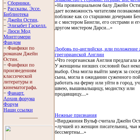
−
Сборники.
«На провинциальном балу Джейн Ости
−
Рассказы. Эссe.
дает возможность читателям познакоми
Библиотека
поближе как со старшими дочерьми Бен
−
Джейн Остин,
и с мистером Бингли, его сестрами и е
−
Элизабет Гaскелл.
другом мистером Дарси...»
−
Люси Мод
Монтгомери
Фандом
−
Фанфики по
Любовь по-английски, или положение
романам Джейн
грегорианской Англии
Остин.
«Что георгианская Англия предлагала
−
Фанфики по
У женщины низших сословий был нек
произведениям
выбор. Она могла выйти замуж за сосе
классической
сына, могла в ожидании суженного по
литературы и
работать на ферму или уйти в город, уч
кинематографа.
швею, вышивальщицу, модистку или
−
Фанарт.
продавщицу....»
Архив форума
Форум
Наши ссылки
Нежные признания
«Вирджиния Вульф считала Джейн Ос
«лучшей из женщин писательниц, чьи 
бессмертны...»