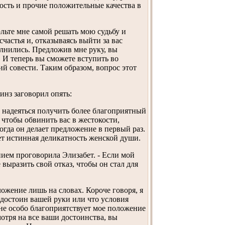
ность и прочие положительные качества в
льте мне самой решать мою судьбу и
частья и, отказываясь выйти за вас
олнились. Предложив мне руку, вы
И теперь вы сможете вступить во
ий совести. Таким образом, вопрос этот
инз заговорил опять:
уду надеяться получить более благоприятный
, чтобы обвинить вас в жестокости,
огда он делает предложение в первый раз.
ет истинная деликатность женской души.
нием проговорила Элизабет. - Если мой
 выразить свой отказ, чтобы он стал для
ожение лишь на словах. Короче говоря, я
едостоин вашей руки или что условия
Мне особо благоприятствует мое положение
мотря на все ваши достоинства, вы