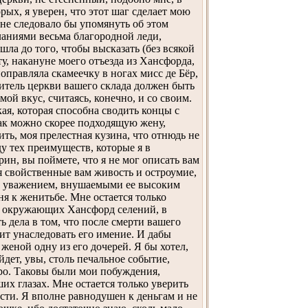
ых, я уверен, что этот шаг сделает мою
 мне следовало бы упомянуть об этом
еланиями весьма благородной леди,
ла до того, чтобы высказать (без всякой
ту, накануне моего отъезда из Хансфорда,
правляла скамеечку в ногах мисс де Бёр,
житель церкви вашего склада должен быть
й вкус, считаясь, конечно, и со своим.
кая, которая способна сводить концы с
как можно скорее подходящую жену,
тить, моя прелестная кузина, что отнюдь не
у тех преимуществ, которые я в
ин, вы поймете, что я не мог описать вам
ся свойственные вам живость и остроумие,
 и уважением, внушаемыми ее высоким
я к женитьбе. Мне остается только
не окружающих Хансфорд селений, в
 дела в том, что после смерти вашего
ит унаследовать его имение. И дабы
женой одну из его дочерей. Я бы хотел,
дет, увы, столь печальное событие,
оро. Таковы были мои побуждения,
ших глазах. Мне остается только уверить
ти. Я вполне равнодушен к деньгам и не