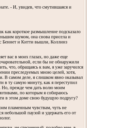
нате. - И, увидев, что смутившаяся и
ак как короткое размышление подсказало
меньшим шумом, она снова присела и
сис Беннет и Китти вышли, Коллинз
яет вас в моих глазах, но даже еще
 очаровательной, если бы не обнаружили
ть, что, обращаясь к вам, я уже заручился
шении преследуемых мною целей, хотя,
и. В самом деле, я слишком явно оказывал
и в ту самую минуту, как я переступил
и. Но, прежде чем дать волю моим
мотивами, по которым я собираюсь
йти в этом доме свою будущую подругу?
оим пламенным чувствам, чуть не
ься небольшой паузой и удержать его от
олог.
церкви, не стесненный, подобно мне, в