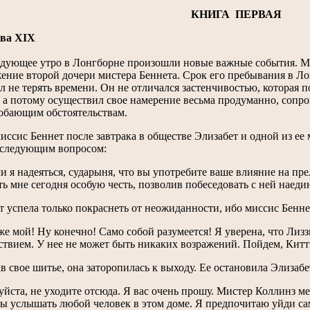
КНИГА ПЕРВАЯ
ава XIX
ующее утро в Лонгборне произошли новые важные события. Ми
ение второй дочери мистера Беннета. Срок его пребывания в Ло
л не терять времени. Он не отличался застенчивостью, которая 
, а потому осуществил свое намерение весьма продуманно, сопро
обающим обстоятельствам.
миссис Беннет после завтрака в обществе Элизабет и одной из ее 
 следующим вопросом:
ли я надеяться, сударыня, что вы употребите ваше влияние на пр
ать мне сегодня особую честь, позволив побеседовать с ней наеди
т успела только покраснеть от неожиданности, ибо миссис Бенне
оже мой! Ну конечно! Само собой разумеется! Я уверена, что Лиз
ствием. У нее не может быть никаких возражений. Пойдем, Китт
ав свое шитье, она заторопилась к выходу. Ее остановила Элизабе
уйста, не уходите отсюда. Я вас очень прошу. Мистер Коллинз ме
бы услышать любой человек в этом доме. Я предпочитаю уйди са