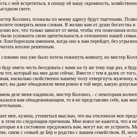
есть с ней встретиться, я опишу ей вашу скромность, хозяйствен
ыгодном свете.
мистер Коллинз, похвалы по моему адресу будут тщетными. Позво
волите поверить моим словам. Я желаю вам от души богатства и с
делаю все, что только зависит от меня, чтобы эти пожелания исп
были успокоить свою щепетильность в отношении нашей семьи. 
е Лонгборнским имением, когда оно к вам перейдет, без угрызен
читать вполне решенным.
 словами она уже было хотела покинуть комнату, но мистер Колл
я буду иметь честь беседовать с вами на ту же тему еще раз, я б
ем тот, который вы мне дали сейчас. Вместе с тем я далек от того
зная, насколько свойственно вашему полу отвергнуть мужчину, к
жет, вы даже обнадежили меня ровно в той мере, какую допуска
самом деле меня озадачили, мистер Коллинз, - с некоторым волне
оказался вам обнадеживающим, то я не представляю себе, как мне
дительным..
льте мне, кузина, утешиться мыслью, что вы отклонили мое предл
 в этом по следующим причинам. Мне вовсе не кажется, что я н
которые я в состоянии предложить вам, могут вас не устроить. 
тве, связи с семьей де Бёр и родство с вашим семейством. И, нес