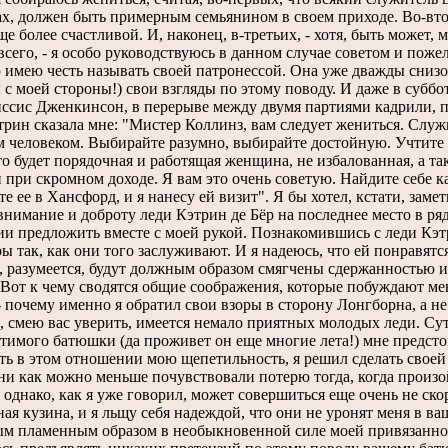
ах, должен быть примерным семьянином в своем приходе. Во-втор
ще более счастливой. И, наконец, в-третьих, - хотя, быть может,
всего, - я особо руководствуюсь в данном случае советом и пож
 имею честь называть своей патронессой. Она уже дважды снизош
 с моей стороны!) свои взгляды по этому поводу. И даже в суббо
иссис Дженкинсон, в перерыве между двумя партиями кадрили, по
трин сказала мне: "Мистер Коллинз, вам следует жениться. Слу
 человеком. Выбирайте разумно, выбирайте достойную. Учтите мо
то будет порядочная и работящая женщина, не избалованная, а та
 при скромном доходе. Я вам это очень советую. Найдите себе 
е ее в Хансфорд, и я нанесу ей визит". Я бы хотел, кстати, заме
внимание и доброту леди Кэтрин де Бёр на последнее место в ряд
ии предложить вместе с моей рукой. Познакомившись с леди Кэтр
ры так, как они того заслуживают. И я надеюсь, что ей понравят
, разумеется, будут должным образом смягчены сдержанностью
 Вот к чему сводятся общие соображения, которые побуждают мен
 - почему именно я обратил свои взоры в сторону Лонгборна, а 
, смею вас уверить, имеется немало приятных молодых леди. Суть
тимого батюшки (да проживет он еще многие лета!) мне предсто
ть в этом отношении мою щепетильность, я решил сделать своей 
ни как можно меньше почувствовали потерю тогда, когда произой
, однако, как я уже говорил, может совершиться еще очень не ск
ная кузина, и я льщу себя надеждой, что они не уронят меня в ва
ым пламенным образом в необыкновенной силе моей привязаннос