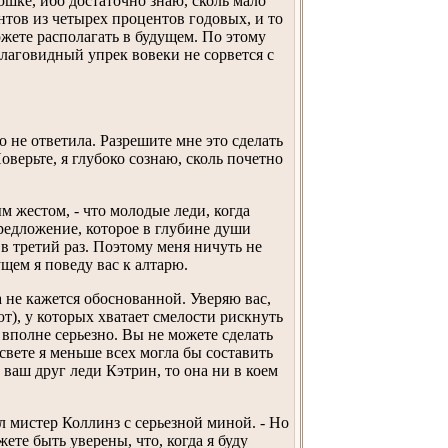
шке, ибо достаточно знаю, сколь мало
нтов из четырех процентов годовых, и то
ожете располагать в будущем. По этому
благовидный упрек вовеки не сорвется с
го не ответила. Разрешите мне это сделать
оверьте, я глубоко сознаю, сколь почетно
м жестом, - что молодые леди, когда
редложение, которое в глубине души
в третий раз. Поэтому меня ничуть не
щем я поведу вас к алтарю.
да не кажется обоснованной. Уверяю вас,
т), у которых хватает смелости рискнуть
 вполне серьезно. Вы не можете сделать
свете я меньше всех могла бы составить
а ваш друг леди Кэтрин, то она ни в коем
л мистер Коллинз с серьезной миной. - Но
ете быть уверены, что, когда я буду