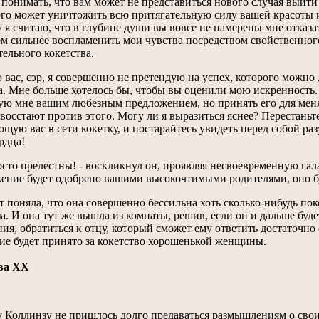
понимать, что вам может не представиться нового случая выйти
го может уничтожить всю притягательную силу вашей красоты 
 я считаю, что в глубине души вы вовсе не намерены мне отказат
м сильнее воспламенить мои чувства посредством свойственн
тельного кокетства.
ю вас, сэр, я совершенно не претендую на успех, которого можно
а. Мне больше хотелось бы, чтобы вы оценили мою искренность. Я
ую мне вашим любезным предложением, но принять его для мен
 восстают против этого. Могу ли я выразиться яснее? Перестаньте
ющую вас в сети кокетку, и постарайтесь увидеть перед собой ра
рдца!
осто прелестны! - воскликнул он, проявляя несвоевременную галан
ение будет одобрено вашими высокочтимыми родителями, оно бу
т поняла, что она совершенно бессильна хоть сколько-нибудь по
а. И она тут же вышла из комнаты, решив, если он и дальше буд
ия, обратиться к отцу, который сможет ему ответить достаточно 
ие будет принято за кокетство хорошенькой женщины.
ва XX
 Коллинзу не пришлось долго преда­ваться размышлениям о сво