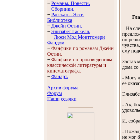
−
Романы. Повести.
−
Сборники.
−
Рассказы. Эссe.
Гл
Библиотека
−
Джейн Остин,
На след
−
Элизабет Гaскелл.
предлож
−
Люси Мод Монтгомери
он реши
Фандом
чувства
−
Фанфики по романам Джейн
ему под
Остин.
−
Фанфики по произведениям
Застав 
классической литературы и
дома со
кинематографа.
−
Фанарт.
- Могу 
ее оказ
Архив форума
Форум
Элизабе
Наши ссылки
- Ах, б
удоволь
И, собр
- Пожал
не мог 