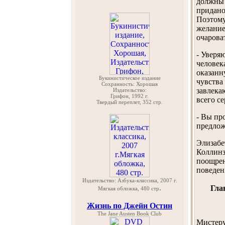
должны 
придано
Поэтому
желание
очарова
- Уверя
человек
оказанн
Букинистическое издание
чувства
Сохранность: Хорошая
завлека
Издательство:
Грифон, 1992 г.
всего се
Твердый переплет, 352 стр.
- Вы пр
предлож
Элизабе
Коллинз
поощрен
поведен
Издательство: Азбука-классика, 2007 г.
.
Гла
Мягкая обложка, 480 стр
Жизнь по Джейн Остин
The Jane Austen Book Club
Мистеру