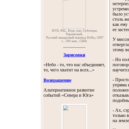
нетерпе
устреми
было ус
столь ж
как ему
ее заст
DVD, PAL, Keep case, Субтитры
Украинский,
Русский закадровый перевод Dolby, 2007
У мисси
г., 100 мин., США
отвергл
этому в
Зарисовки
- Но по
«Небо - то, что нас объединяет,
поговорю
то, чего хватит на всех...»
научитс
- Прости
Возвращение
упряма 
Альтернативное развитие
поло­же
событий «Севера и Юга»
отказыв
подобны
- Ах, с
только 
на земл