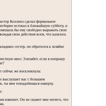
стер Коллинз сделал формальное
нгборне истекал в ближайшую субботу, и
помешала бы ему свободно выражать свои
вождая свои действия всем, что казалось
младших сестер, он обратился к хозяйке
елестную мисс Элизабет, если я попрошу
не?
т сейчас же воскликнула:
зи выслушает вас с большим
и, ты мне понадобишься наверху.
т:
ня извинит. Он не скажет мне ничего, что
ма.