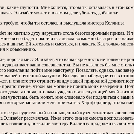
зи, какие глупости. Мне хочется, чтобы ты оставалась в этой ком
вшаяся Элизабет может и в самом деле убежать, добавила:
, я требую, чтобы ты осталась и выслушала мистера Коллинза.
бет не хватило духу нарушить столь безоговорочный приказ. И т
 умнее всего будет покончить с делом возможно быстрее и с наи
ась в шитье. Ей хотелось и смеяться, и плакать. Как только мис
ил к объяснению.
те, дорогая мисс Элизабет, что ваша скромность не только не рон
 подчеркивает ваши совершенства. Вы не казались бы мне столь
го нежелания пойти мне навстречу. Позвольте, однако, вас завери
ем вашей почтенной матушки. Вы едва ли заблуждаетесь в отно
жет, и станете это отрицать ввиду вашей природной деликатност
е предпочтение, чтобы вы могли не понять моих намерений. Почт
того дома, я понял, что вам суждено стать спутницей моей жизн
ым чувствам, быть может, мне следовало бы поделиться с вами 
я и которые заставили меня приехать в Хартфордшир, чтобы на
что ее рассудительный и напыщенный кузен может дать волю св
ла Элизабет рассмеяться. Из-за этого она не смогла воспользоват
ших излияний, позволив мистеру Коллинзу продолжить свой мон
 я собираюсь жениться, считая, во-первых, что всякий служитель 