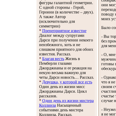
собираю
фигуры галантной геометрии.
они мог
С одной стороны - Герой,
переход
Героини (в количестве – двух).
поводу 
А также Автор
моих уст
(исключительно для
симметрии)
Было со
*
Пренеприятное известие
Диалог между супругами
- Вы тор
Дарси при получении некоего
без про
неизбежного, хоть и не
для мен
слишком приятного для обоих
известия. Рассказ.
- О, мн
*
Благая весть
Жизнь в
мужчина
Пемберли глазами
готовы 
Джорджианы и ее реакция на
обескур
некую весьма важную для
четы Дарси новость… Рассказ.
- Однако
*
Девушка, у которой все есть
что я н
Один день из жизни мисс
своим с
Джорджианы Дарси. Цикл
счастли
рассказов.
счастье 
*
Один день из жизни мистера
случае 
Коллинза
Насыщенный
- Неуже
событиями день мистера
я не мог
Коллинза. Рассказ.