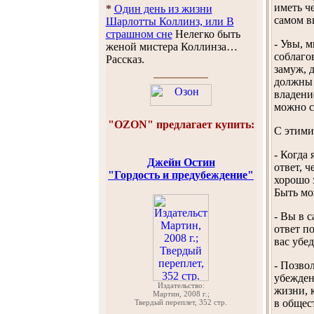
иметь ч
*
Один день из жизни
самом в
Шарлотты Коллинз, или В
страшном сне
Нелегко быть
- Увы, 
женой мистера Коллинза…
соблаго
Рассказ.
замуж, 
должны 
владени
можно с
"OZON" предлагает купить:
С этими
- Когда 
Джейн Остин
ответ, ч
"Гордость и предубеждение"
хорошо 
Быть мо
- Вы в 
ответ п
вас убе
- Позво
убежден
Издательство:
жизни, 
Мартин, 2008 г.;
в общес
Твердый переплет, 352 стр.