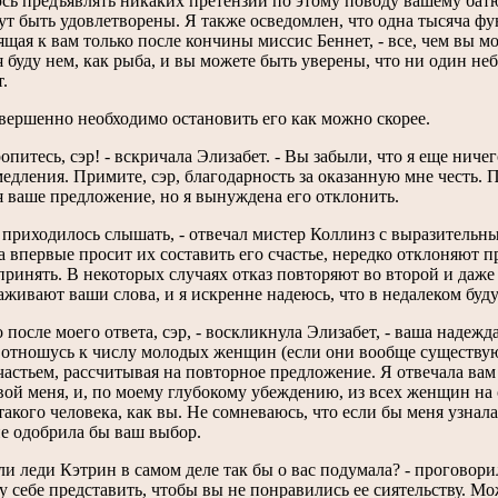
сь предъявлять никаких претензий по этому поводу вашему батю
ут быть удовлетворены. Я также осведомлен, что одна тысяча фу
ящая к вам только после кончины миссис Беннет, - все, чем вы м
я буду нем, как рыба, и вы можете быть уверены, что ни один не
.
вершенно необходимо остановить его как можно скорее.
опитесь, сэр! - вскричала Элизабет. - Вы забыли, что я еще ниче
медления. Примите, сэр, благодарность за оказанную мне честь. П
я ваше предложение, но я вынуждена его отклонить.
е приходилось слышать, - отвечал мистер Коллинз с выразительны
 впервые просит их составить его счастье, нередко отклоняют п
принять. В некоторых случаях отказ повторяют во второй и даже 
аживают ваши слова, и я искренне надеюсь, что в недалеком буду
 после моего ответа, сэр, - воскликнула Элизабет, - ваша надеж
е отношусь к числу молодых женщин (если они вообще существую
частьем, рассчитывая на повторное предложение. Я отвечала вам
вой меня, и, по моему глубокому убеждению, из всех женщин на 
такого человека, как вы. Не сомневаюсь, что если бы меня узнал
не одобрила бы ваш выбор.
ли леди Кэтрин в самом деле так бы о вас подумала? - проговори
у себе представить, чтобы вы не понравились ее сиятельству. Мож