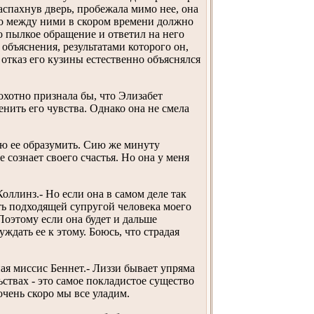
ас­пахнув дверь, пробежала мимо нее, она
 что между ними в скором времени должно
о пылкое обращение и ответил на него
объяс­нения, результатами которого он,
 отказ его кузины естественно объ­яснялся
охотно признала бы, что Элизабет
енить его чувства. Однако она не смела
мею ее образумить. Сию же минуту
 со­знает своего счастья. Но она у меня
Коллинз.- Но если она в самом деле так
ать подходящей супругой человека моего
 Поэтому если она будет и дальше
дать ее к это­му. Боюсь, что страдая
ная миссис Беннет.- Лиззи бывает упряма
ствах - это самое покладистое существо
очень скоро мы все уладим.