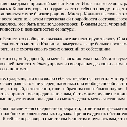
ливо ожидала в при­хожей миссис Беннет. И как только ее дочь, р
­лась к Коллинзу, горячо поздравляя его и себя по поводу того,
тановиться самое близкое родство. Мистер Коллинз выслушал эт
е восторженно, а затем пересказал ей подробности состоявшегося 
 каза­лось, мог быть вполне удовлетворен. В самом деле, упорный
енчивостью и деликатностью ее натуры.
с Беннет это сообщение вызвало все же некоторую тревогу. Она 
а сватовство мистера Кол­линза, намереваясь еще больше восплам
ерить и не смогла скрыть своих опасений от собеседника.
ложитесь, мой дорогой, на меня! - воскликнула она.- Уж я-то су
 с ней начистоту. Экая упрямая и своенравная девчонка - сама не
я его понимать.
те, сударыня, что я позволю себе вас перебить,- заметил мистер 
и своенравна, то я не уверен, насколько она вообще способна ст
ния, который, естественно, ищет в брачном со­юзе благополучия.
аться принять мое предложение, вам, быть может, лучше не принуж
ми недостатками, она едва ли сможет сделать меня счастливым.
эр, вы поняли меня совершенно пре­вратно,- ответила встревожен
в подобных исключительных случаях. При всех других обсто­ятель
е. Я сейчас переговорю с мистером Беннетом и ручаюсь вам, что 