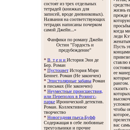
состоят из трех отдельных
средств
тетрадей (книжках для
жизнь е
записей, вроде дневниковых).
прежде 
Названия на соответствующих
которую
тетрадях написаны почерком
просьбы
самой Джейн...»
когда м
леди Кэ
Фанфики по роману Джейн
женатым
Остин "Гордость и
Пусть э
предубеждение"
концами
привезит
*
В т е н и
История Энн де
ставлю 
Бер. Роман
состоян
*
Пустоцвет
История Мэри
ее мане
Беннет. Роман (Не закончен)
которые
*
Эпистолярные забавы
Роман
рангом.
в письмах (Не закончен)
сказать
*
Неуместные происшествия,
которых
или Переполох в Розингс-
высокоч
парке
Иронический детектив.
успокои
Роман. Коллективное
чтобы о
творчество
которое
*
Новогодняя пьеса-Буфф
прелест
Содержащая в себе любовные
вас сам
треугольники и прочие