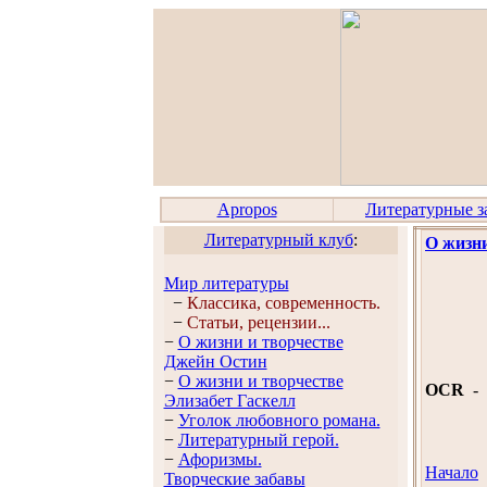
Apropos
Литературные з
Литературный клуб
:
О жизни
Мир литературы
−
Классика, современность.
−
Статьи, рецензии...
−
О жизни и творчестве
Джейн Остин
−
О жизни и творчестве
OCR
-
Элизабет Гaскелл
−
Уголок любовного романа.
−
Литературный герой.
−
Афоризмы.
Начало
Творческие забавы