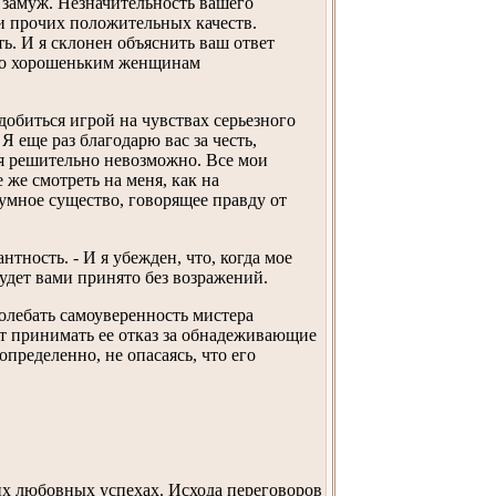
 замуж. Незначительность вашего
и прочих положительных качеств.
ь. И я склонен объяснить ваш ответ
ого хорошеньким женщинам
 добиться игрой на чувствах серьезного
 еще раз благодарю вас за честь,
я решительно невозможно. Все мои
 же смотреть на меня, как на
зумное существо, говорящее правду от
тность. - И я убежден, что, когда мое
дет вами принято без возражений.
колебать самоуверенность мистера
ет принимать ее отказ за обнадеживающие
определенно, не опасаясь, что его
их любовных успехах. Исхода переговоров