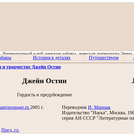
абавы
История в деталях
Путешествуем
 и творчестве Джейн Остин
Джейн Остин
Гордость и предубеждение
apropospage.ru
2005 г.
Переводчик
И. Маршак
Издательство "Наука", Москва, 19
серия АН СССР "Литературные п
Пред. гл.