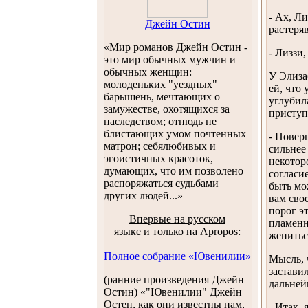
- Ах, Ли
Джейн Остин
растеря
«Мир романов Джейн Остин -
- Лиззи
это мир обычных мужчин и
обычных женщин:
У Элиза
молоденьких "уездных"
ей, что
барышень, мечтающих о
углубил
замужестве, охотящихся за
приступ
наследством; отнюдь не
блистающих умом почтенных
- Поверь
матрон; себялюбивых и
сильнее
эгоистичных красоток,
некоторо
думающих, что им позволено
согласи
распоряжаться судьбами
быть мо
других людей...»
вам сво
порог э
Впервые на русском
пламенн
языке и только на Apropos:
женитьс
Полное собрание «Ювенилии»
Мысль, 
застави
(ранние произведения Джейн
дальней
Остин) «"Ювенилии" Джейн
Остен, как они известны нам,
- Итак,