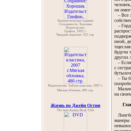
человек
он имее
– Все э
собстве
Букинистическое издание
Сохранность: Хорошая
– Гордо
Издательство:
распрос
Грифон, 1992 г.
Твердый переплет, 352 стр.
подверж
иной, д
тщеслав
будучи 
других 
– Если 
с сестр
бутылоч
– Ты бы
попробов
Издательство: Азбука-классика, 2007 г.
Мальчик
.
Мягкая обложка, 480 стр
на своем
Гла
Жизнь по Джейн Остин
The Jane Austen Book Club
Лонгбор
манеры 
невынос
поддерж