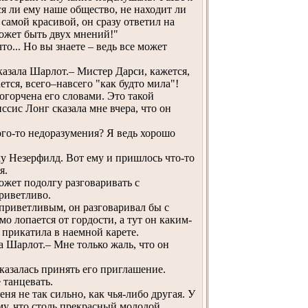
ся ли ему наше общество, не находит ли
 самой красивой, он сразу ответил на
может быть двух мнений!"
о... Но вы знаете – ведь все может
казала Шарлот.– Мистер Дарси, кажется,
ется, всего–навсего "как будто мила"!
огорчена его словами. Это такой
ссис Лонг сказала мне вчера, что он
ого-то недоразумения? Я ведь хорошо
у Незерфилд. Вот ему и пришлось что-то
я.
ожет подолгу разговаривать с
риветливо.
приветливым, он разговаривал бы с
мо лопается от гордости, а тут он каким-
а прикатила в наемной карете.
а Шарлот.– Мне только жаль, что он
казалась принять его приглашение.
 танцевать.
ня не так сильно, как чья-либо другая. У
му, что столь прекрасный молодой