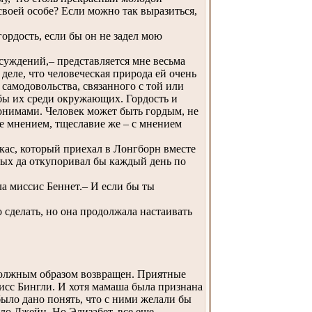
своей особе? Если можно так выразиться,
гордость, если бы он не задел мою
суждений,– представляется мне весьма
еле, что человеческая природа ей очень
 самодовольства, связанного с той или
 бы их среди окружающих. Гордость и
нонимами. Человек может быть гордым, не
бе мнением, тщеславие же – с мнением
кас, который приехал в Лонгборн вместе
орзых да откупоривал бы каждый день по
а миссис Беннет.– И если бы ты
 сделать, но она продолжала настаивать
должным образом возвращен. Приятные
исс Бингли. И хотя мамаша была признана
было дано понять, что с ними желали бы
ло Джейн. Но Элизабет, все еще