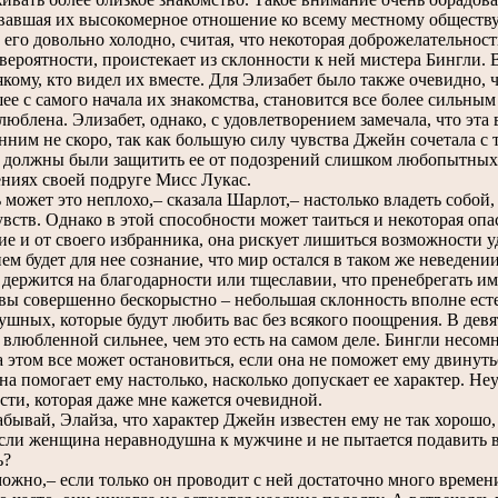
вавшая их высокомерное отношение ко всему местному обществу, в
 его довольно холодно, считая, что некоторая доброжелательнос
 вероятности, проистекает из склонности к ней мистера Бингли. В
сякому, кто видел их вместе. Для Элизабет было также очевидно,
ее с самого начала их знакомства, становится все более сильным
влюблена. Элизабет, однако, с удовлетворением замечала, что эта
нним не скоро, так как большую силу чувства Джейн сочетала с
 должны были защитить ее от подозрений слишком любопытных з
ниях своей подруге Мисс Лукас.
может это неплохо,– сказала Шарлот,– настолько владеть собой,
увств. Однако в этой способности может таиться и некоторая оп
ие и от своего избранника, она рискует лишиться возможности уд
ем будет для нее сознание, что мир остался в таком же неведени
 держится на благодарности или тщеславии, что пренебрегать им
вы совершенно бескорыстно – небольшая склонность вполне есте
ушных, которые будут любить вас без всякого поощрения. В дев
я влюбленной сильнее, чем это есть на самом деле. Бингли несомн
а этом все может остановиться, если она не поможет ему двинуть
а помогает ему настолько, насколько допускает ее характер. Неу
сти, которая даже мне кажется очевидной.
бывай, Элайза, что характер Джейн известен ему не так хорошо, 
ли женщина неравнодушна к мужчине и не пытается подавить в с
ь?
жно,– если только он проводит с ней достаточно много времени