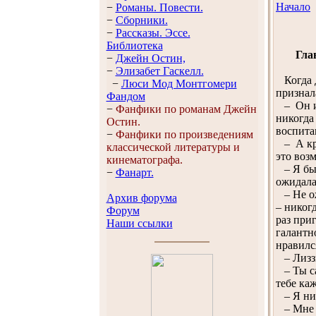
Начало
−
Романы. Повести.
−
Сборники.
−
Рассказы. Эссe.
Библиотека
Гла
−
Джейн Остин,
−
Элизабет Гaскелл.
Когда Д
−
Люси Мод Монтгомери
признал
Фандом
– Он им
−
Фанфики по романам Джейн
никогда
Остин.
воспита
−
Фанфики по произведениям
– А кро
классической литературы и
это воз
кинематографа.
– Я был
−
Фанарт.
ожидала
– Не ож
Архив форума
– никог
Форум
раз приг
Наши ссылки
галантн
нравилс
– Лиззи
– Ты са
тебе ка
– Я ник
– Мне э