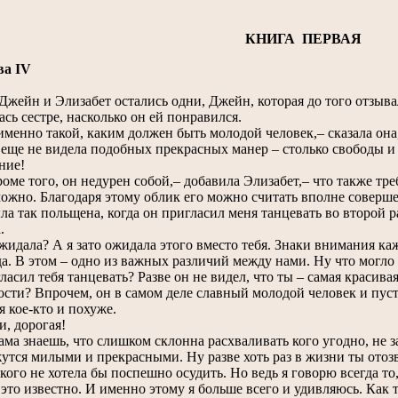
КНИГА ПЕРВАЯ
ва IV
жейн и Элизабет остались одни, Джейн, которая до того отзыва
ась сестре, насколько он ей понравился.
енно такой, каким должен быть молодой человек,– сказала она
 еще не видела подобных прекрасных манер – столько свободы и 
ние!
ме того, он недурен собой,– добавила Элизабет,– что также треб
можно. Благодаря этому облик его можно считать вполне соверш
а так польщена, когда он пригласил меня танцевать во второй р
.
идала? А я зато ожидала этого вместо тебя. Знаки внимания каж
да. В этом – одно из важных различий между нами. Ну что могло 
ласил тебя танцевать? Разве он не видел, что ты – самая красивая
ости? Впрочем, он в самом деле славный молодой человек и пусть
я кое-кто и похуже.
, дорогая!
ма знаешь, что слишком склонна расхваливать кого угодно, не з
жутся милыми и прекрасными. Ну разве хоть раз в жизни ты отоз
ого не хотела бы поспешно осудить. Но ведь я говорю всегда то
то известно. И именно этому я больше всего и удивляюсь. Как 