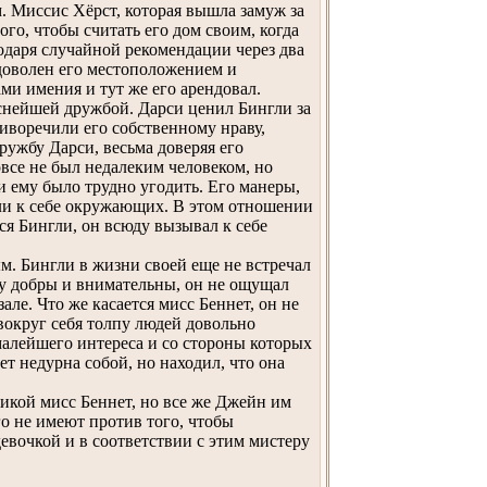
м. Миссис Хёрст, которая вышла замуж за
ого, чтобы считать его дом своим, когда
одаря случайной рекомендации через два
 доволен его местоположением и
и имения и тут же его арендовал.
снейшей дружбой. Дарси ценил Бингли за
тиворечили его собственному нраву,
ружбу Дарси, весьма доверяя его
все не был недалеким человеком, но
и ему было трудно угодить. Его манеры,
али к себе окружающих. В этом отношении
ся Бингли, он всюду вызывал к себе
. Бингли в жизни своей еще не встречал
му добры и внимательны, он не ощущал
але. Что же касается мисс Беннет, он не
 вокруг себя толпу людей довольно
малейшего интереса и со стороны которых
т недурна собой, но находил, что она
тикой мисс Беннет, но все же Джейн им
го не имеют против того, чтобы
евочкой и в соответствии с этим мистеру