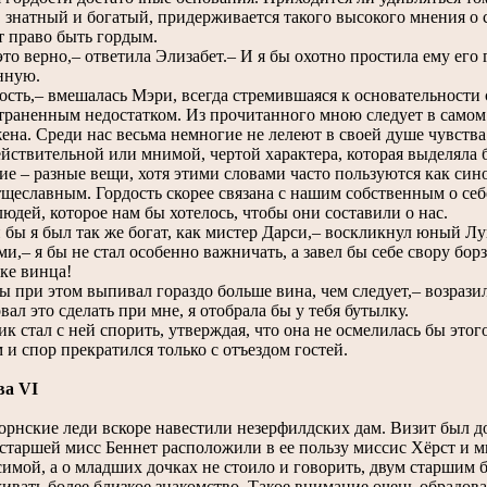
, знатный и богатый, придерживается такого высокого мнения о 
т право быть гордым.
то верно,– ответила Элизабет.– И я бы охотно простила ему его 
нную.
сть,– вмешалась Мэри, всегда стремившаяся к основательности 
траненным недостатком. Из прочитанного мною следует в самом д
ена. Среди нас весьма немногие не лелеют в своей душе чувства
ействительной или мнимой, чертой характера, которая выделяла
ие – разные вещи, хотя этими словами часто пользуются как си
тщеславным. Гордость скорее связана с нашим собственным о се
людей, которое нам бы хотелось, чтобы они составили о нас.
бы я был так же богат, как мистер Дарси,– воскликнул юный Лу
ами,– я бы не стал особенно важничать, а завел бы себе свору б
ке винца!
 при этом выпивал гораздо больше вина, чем следует,– возразил
ал это сделать при мне, я отобрала бы у тебя бутылку.
 стал с ней спорить, утверждая, что она не осмелилась бы этого
 и спор прекратился только с отъездом гостей.
ва VI
нские леди вскоре навестили незерфилдских дам. Визит был 
старшей мисс Беннет расположили в ее пользу миссис Хёрст и м
имой, а о младших дочках не стоило и говорить, двум старшим 
ивать более близкое знакомство. Такое внимание очень обрадова