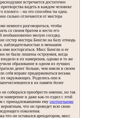
краснодушие встречается достаточно
и притворства видеть в каждом человеке
о плохого – на это способна ты одна.
 они сильно отличаются от мистера
ими немного разговориться, чтобы
ить со своим братом и вести его
ней необыкновенно милую соседку.
ие сестер мистера Бингли на балу отнюдь
йн, наблюдательностью и меньшим
а ими восторгаться. Мисс Бингли и ее
Они не были лишены остроумия, когда
входило в их намерения, однако в то же
учили образование в одном из лучших
ратили денег больше, чем имели в своем
ли себя вправе придерживаться весьма
, их окружающих. Родились они в
запечатлевшееся в их памяти более
 он собирался приобрести имение, но так
е намерение и даже как-то ездил с этой
мом с принадлежавшими ему
охотничьими
е вероятным, что он проведет всю свою
следующего поколения.
ка что он оставался арендатором, мисс