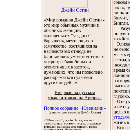
совсем 
часто, 
Джейн Остин
лишь хо
Значит,
«Мир романов Джейн Остин -
Бингли.
это мир обычных мужчин и
– Разум
обычных женщин:
почувст
молоденьких "уездных"
хозяйст
барышень, мечтающих о
Элизабе
замужестве, охотящихся за
не было
наследством; отнюдь не
мягкосе
блистающих умом почтенных
сестра,
матрон; себялюбивых и
находил
эгоистичных красоток,
время б
думающих, что им позволено
лондонс
распоряжаться судьбами
распоря
других людей...»
высоког
почтенн
Впервые на русском
глубоко
языке и только на Apropos:
Отец ми
и не ос
Полное собрание «Ювенилии»
целью в
(ранние произведения Джейн Остин)
угодьям
«"Ювенилии" Джейн Остен, как они
жизнь в
известны нам, состоят из трех отдельных
тетрадей (книжках для записей, вроде
Его сес
дневниковых). Названия на