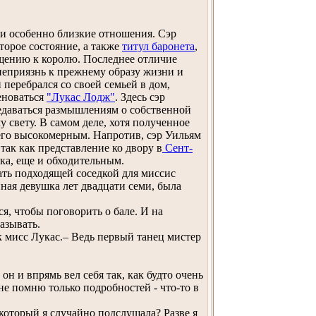
и особенно близкие отношения. Сэр
оторое состояние, а также
титул баронета
,
щению к королю. Последнее отличие
неприязнь к прежнему образу жизни и
 перебрался со своей семьей в дом,
еноваться
"Лукас Лодж"
. Здесь сэр
едаваться размышлениям о собственной
 свету. В самом деле, хотя полученное
 его высокомерным. Напротив, сэр Уильям
ак как представление ко двору в
Сент-
ка, еще и обходительным.
ть подходящей соседкой для миссис
нная девушка лет двадцати семи, была
 чтобы поговорить о бале. И на
азывать.
к мисс Лукас.– Ведь первый танец мистер
н и впрямь вел себя так, как будто очень
 не помню только подробностей - что-то в
который я случайно подслушала? Разве я