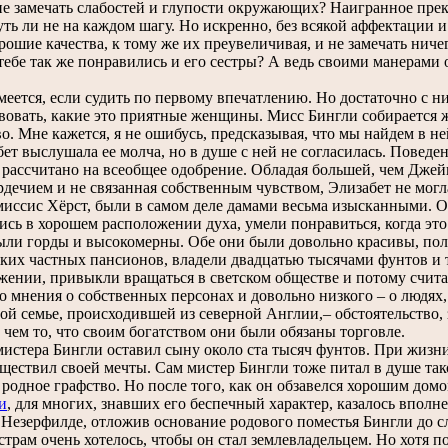
не замечать слабостей и глупости окружающих? Наигранное пре
чуть ли не на каждом шагу. Но искренно, без всякой аффектации 
рошие качества, к тому же их преувеличивая, и не замечать ничег
 тебе так же понравились и его сестры? А ведь своими манерами
еется, если судить по первому впечатлению. Но достаточно с н
вовать, какие это приятные женщины. Мисс Бингли собирается ж
во. Мне кажется, я не ошибусь, предсказывая, что мы найдем в 
т выслушала ее молча, но в душе с ней не согласилась. Поведен
 рассчитано на всеобщее одобрение. Обладая большей, чем Дже
рдечием и не связанная собственным чувством, Элизабет не могл
 миссис Хёрст, были в самом деле дамами весьма изысканными. 
ись в хорошем расположении духа, умели понравиться, когда это 
ыли горды и высокомерны. Обе они были довольно красивы, пол
ких частных пансионов, владели двадцатью тысячами фунтов и т
жении, привыкли вращаться в светском обществе и потому счита
о мнения о собственных персонах и довольно низкого – о людях
ой семье, происходившей из северной Англии,– обстоятельство, 
, чем то, что своим богатством они были обязаны торговле.
стера Бингли оставил сыну около ста тысяч фунтов. При жизни
уществил своей мечты. Сам мистер Бингли тоже питал в душе тако
 родное графство. Но после того, как он обзавелся хорошим до
и
, для многих, знавших его беспечный характер, казалось вполн
 Незерфилде, отложив основание родового поместья Бингли до 
трам очень хотелось, чтобы он стал землевладельцем. Но хотя по