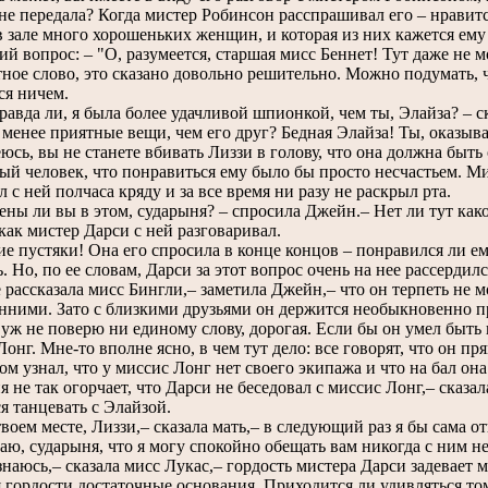
 не передала? Когда мистер Робинсон расспрашивал его – нравит
 в зале много хорошеньких женщин, и которая из них кажется ему
ий вопрос: – "О, разумеется, старшая мисс Беннет! Тут даже не 
ое слово, это сказано довольно решительно. Можно подумать, чт
ся ничем.
авда ли, я была более удачливой шпионкой, чем ты, Элайза? – с
 менее приятные вещи, чем его друг? Бедная Элайза! Ты, оказыва
сь, вы не станете вбивать Лиззи в голову, что она должна быть 
ый человек, что понравиться ему было бы просто несчастьем. Ми
 с ней полчаса кряду и за все время ни разу не раскрыл рта.
ны ли вы в этом, сударыня? – спросила Джейн.– Нет ли тут как
 как мистер Дарси с ней разговаривал.
 пустяки! Она его спросила в конце концов – понравился ли ем
. Но, по ее словам, Дарси за этот вопрос очень на нее рассердилс
ассказала мисс Бингли,– заметила Джейн,– что он терпеть не м
нними. Зато с близкими друзьями он держится необыкновенно п
ж не поверю ни единому слову, дорогая. Если бы он умел быть 
онг. Мне-то вполне ясно, в чем тут дело: все говорят, что он пря
зом узнал, что у миссис Лонг нет своего экипажа и что на бал он
не так огорчает, что Дарси не беседовал с миссис Лонг,– сказал
ся танцевать с Элайзой.
оем месте, Лиззи,– сказала мать,– в следующий раз я бы сама от
, сударыня, что я могу спокойно обещать вам никогда с ним не
аюсь,– сказала мисс Лукас,– гордость мистера Дарси задевает ме
я гордости достаточные основания. Приходится ли удивляться то