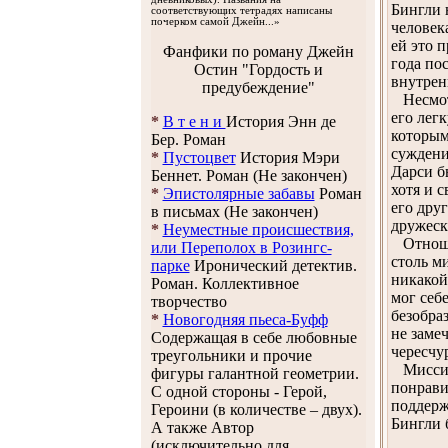
Бингли 
соответствующих тетрадях написаны
почерком самой Джейн...»
человек
ей это 
Фанфики по роману Джейн
года по
Остин "Гордость и
внутрен
предубеждение"
Несмотр
его лег
*
В т е н и
История Энн де
которым
Бер. Роман
суждени
*
Пустоцвет
История Мэри
Дарси б
Беннет. Роман (Не закончен)
хотя и 
*
Эпистолярные забавы
Роман
его дру
в письмах (Не закончен)
дружеск
*
Неуместные происшествия,
Отношен
или Переполох в Розингс-
столь м
парке
Иронический детектив.
никакой 
Роман. Коллективное
мог себ
творчество
безобра
*
Новогодняя пьеса-Буфф
не заме
Содержащая в себе любовные
чересчу
треугольники и прочие
Миссис 
фигуры галантной геометрии.
понрави
С одной стороны - Герой,
поддерж
Героини (в количестве – двух).
Бингли 
А также Автор
(исключительно для