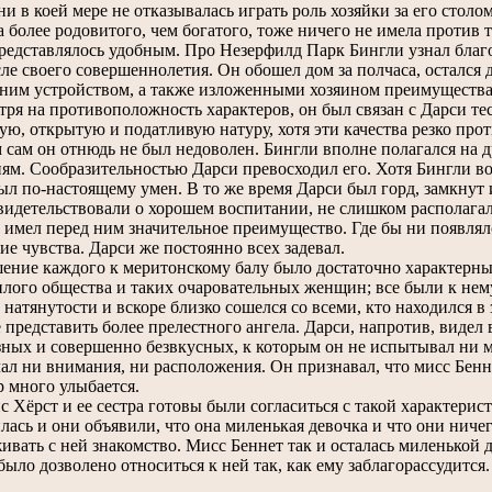
ни в коей мере не отказывалась играть роль хозяйки за его столо
а более родовитого, чем богатого, тоже ничего не имела против т
представлялось удобным. Про Незерфилд Парк Бингли узнал благ
сле своего совершеннолетия. Он обошел дом за полчаса, остался
ним устройством, а также изложенными хозяином преимуществам
я на противоположность характеров, он был связан с Дарси те
кую, открытую и податливую натуру, хотя эти качества резко про
 сам он отнюдь не был недоволен. Бингли вполне полагался на д
ям. Сообразительностью Дарси превосходил его. Хотя Бингли во
ыл по-настоящему умен. В то же время Дарси был горд, замкнут 
свидетельствовали о хорошем воспитании, не слишком располаг
г имел перед ним значительное преимущество. Где бы ни появлял
ие чувства. Дарси же постоянно всех задевал.
ие каждого к меритонскому балу было достаточно характерным
илого общества и таких очаровательных женщин; все были к не
натянутости и вскоре близко сошелся со всеми, кто находился в з
е представить более прелестного ангела. Дарси, напротив, видел
зных и совершенно безвкусных, к которым он не испытывал ни 
чал ни внимания, ни расположения. Он признавал, что мисс Бенне
р много улыбается.
Хёрст и ее сестра готовы были согласиться с такой характерис
лась и они объявили, что она миленькая девочка и что они ниче
ивать с ней знакомство. Мисс Беннет так и осталась миленькой д
было дозволено относиться к ней так, как ему заблагорассудится.