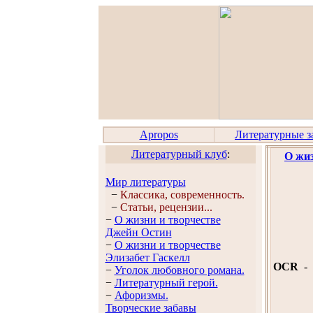
Apropos
Литературные з
Литературный клуб
:
О жиз
Мир литературы
−
Классика, современность.
−
Статьи, рецензии...
−
О жизни и творчестве
Джейн Остин
−
О жизни и творчестве
Элизабет Гaскелл
OCR
-
−
Уголок любовного романа.
−
Литературный герой.
−
Афоризмы.
Творческие забавы