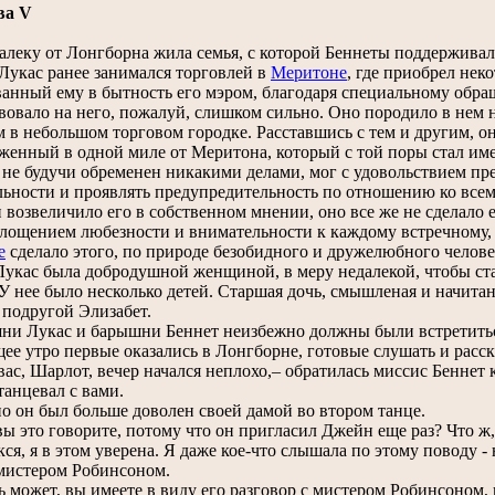
ва V
еку от Лонгборна жила семья, с которой Беннеты поддерживал
Лукас ранее занимался торговлей в
Меритоне
, где приобрел нек
анный ему в бытность его мэром, благодаря специальному обра
вовало на него, пожалуй, слишком сильно. Оно породило в нем 
м в небольшом торговом городке. Расставшись с тем и другим, он
женный в одной миле от Меритона, который с той поры стал им
 не будучи обременен никакими делами, мог с удовольствием пр
льности и проявлять предупредительность по отношению ко всему
и возвеличило его в собственном мнении, оно все же не сделало
лощением любезности и внимательности к каждому встречному, т
е
сделало этого, по природе безобидного и дружелюбного челове
кас была добродушной женщиной, в меру недалекой, чтобы ста
 У нее было несколько детей. Старшая дочь, смышленая и начита
 подругой Элизабет.
 Лукас и барышни Беннет неизбежно должны были встретиться,
ее утро первые оказались в Лонгборне, готовые слушать и расск
ас, Шарлот, вечер начался неплохо,– обратилась миссис Беннет 
танцевал с вами.
о он был больше доволен своей дамой во втором танце.
ы это говорите, потому что он пригласил Джейн еще раз? Что ж, о
кся, я в этом уверена. Я даже кое-что слышала по этому поводу -
 мистером Робинсоном.
может, вы имеете в виду его разговор с мистером Робинсоном, 