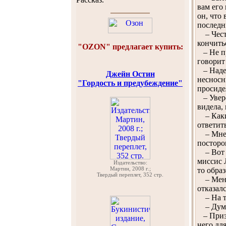
вам его
он, что
последн
– Честн
кончить
"OZON" предлагает купить:
– Не пр
говорит
– Надею
Джейн Остин
несносн
"Гордость и предубеждение"
просидел
– Увере
видела,
– Какие
ответить
– Мне р
посторо
– Вот у
миссис Л
Издательство:
Мартин, 2008 г.;
то обра
Твердый переплет, 352 стр.
– Меня 
отказал
– На тв
– Думаю
– Призн
него дл