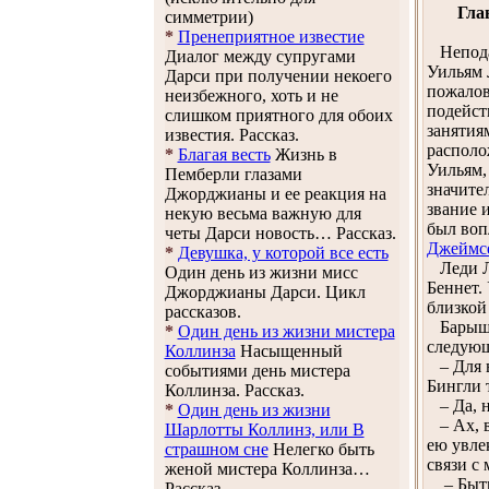
Гла
симметрии)
*
Пренеприятное известие
Неподал
Диалог между супругами
Уильям 
Дарси при получении некоего
пожалов
неизбежного, хоть и не
подейст
слишком приятного для обоих
занятия
известия. Рассказ.
располо
*
Благая весть
Жизнь в
Уильям,
Пемберли глазами
значите
Джорджианы и ее реакция на
звание 
некую весьма важную для
был воп
четы Дарси новость… Рассказ.
Джеймс
*
Девушка, у которой все есть
Леди Лу
Один день из жизни мисс
Беннет.
Джорджианы Дарси. Цикл
близкой
рассказов.
Барышни
*
Один день из жизни мистера
следующ
Коллинза
Насыщенный
– Для в
событиями день мистера
Бингли 
Коллинза. Рассказ.
– Да, н
*
Один день из жизни
– Ах, в
Шарлотты Коллинз, или В
ею увле
страшном сне
Нелегко быть
связи с
женой мистера Коллинза…
– Быть 
Рассказ.