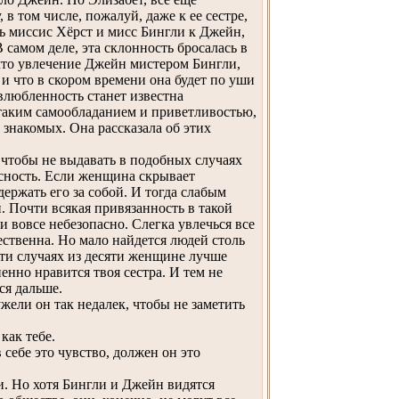
 том числе, пожалуй, даже к ее сестре,
ть миссис Хёрст и мисс Бингли к Джейн,
 самом деле, эта склонность бросалась в
 что увлечение Джейн мистером Бингли,
 и что в скором времени она будет по уши
 влюбленность станет известна
 таким самообладанием и приветливостью,
накомых. Она рассказала об этих
 чтобы не выдавать в подобных случаях
асность. Если женщина скрывает
ержать его за собой. И тогда слабым
и. Почти всякая привязанность в такой
и вовсе небезопасно. Слегка увлечься все
ственна. Но мало найдется людей столь
яти случаях из десяти женщине лучше
енно нравится твоя сестра. И тем не
ся дальше.
жели он так недалек, чтобы не заметить
как тебе.
ебе это чувство, должен он это
. Но хотя Бингли и Джейн видятся