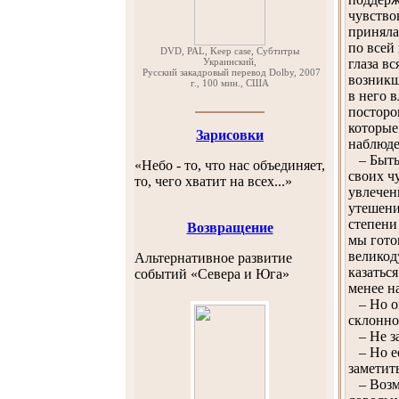
чувство
приняла
по всей
DVD, PAL, Keep case, Субтитры
Украинский,
глаза в
Русский закадровый перевод Dolby, 2007
возникш
г., 100 мин., США
в него 
посторо
которые
Зарисовки
наблюде
– Быть 
«Небо - то, что нас объединяет,
своих ч
то, чего хватит на всех...»
увлечен
утешени
степени
Возвращение
мы гото
великод
Альтернативное развитие
казатьс
событий «Севера и Юга»
менее н
– Но он
склонно
– Не за
– Но ес
заметит
– Возмо