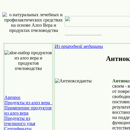
Из природной медицины
Антиок
Антиок
своем -
от повр
свободн
Apropos
постоянн
Продукты из алоэ вера
результа
Применение продуктов
восстан
из алоэ вера
на подд
Продукты из
функцион
пчелиного улья
естеств
Cертификаты