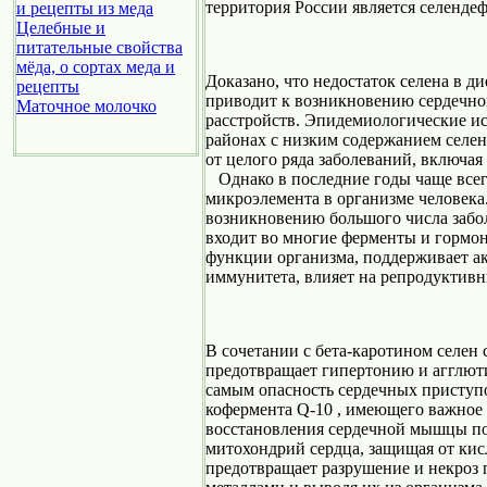
территория России является селенде
и рецепты из меда
Целебные и
питательные свойства
мёда, о сортах меда и
Доказано, что недостаток селена в 
рецепты
приводит к возникновению сердечно
Маточное молочко
расстройств. Эпидемиологические ис
районах с низким содержанием селе
от целого ряда заболеваний, включая
Однако в последние годы чаще всег
микроэлемента в организме человека
возникновению большого числа заболе
входит во многие ферменты и горм
функции организма, поддерживает ак
иммунитета, влияет на репродуктив
В сочетании с бета-каротином селен 
предотвращает гипертонию и агглют
самым опасность сердечных приступо
кофермента Q-10 , имеющего важное 
восстановления сердечной мышцы по
митохондрий сердца, защищая от кис
предотвращает разрушение и некроз 