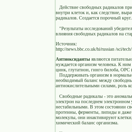
Действие свободных радикалов при
внутри клеток и, как следствие, вы
радикалов. Создается порочный круг.
"Результаты исследований убедитель
влияния свободных радикалов на стар
Источник:
http://news.bbc.co.uk/hi/russian /sci/t
Антиоксиданты
являются питательн
нуждается организм человека. К ним 
цинк, глутатион, гинго билоба, ОРС 
Поддерживать организм в нормально
необходимый баланс между свободн
антиокислительными силами, роль к
Свободные радикалы - это аномаль
электрон на последнем электронном 
нестабильными. В этом состоянии с
протеины, ферменты, липиды и даже 
молекулы, они инактивируют клетки
химический баланс организма.