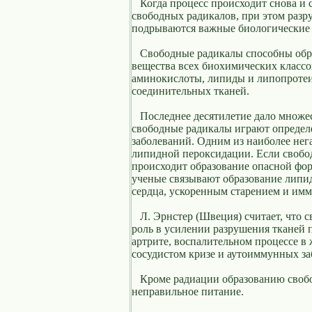
Когда процесс происходит снова и с
свободных радикалов, при этом раз
подрываются важные биологические 
Свободные радикалы способны обра
вещества всех биохимических классо
аминокислоты, липиды и липопротеи
соединительных тканей.
Последнее десятилетие дало множес
свободные радикалы играют определ
заболеваний. Одним из наиболее не
липидной пероксидации. Если свобо
происходит образование опасной фо
ученые связывают образование липид
сердца, ускоренным старением и им
Л. Эрнстер (Швеция) считает, что 
роль в усилении разрушения тканей п
артрите, воспалительном процессе в
сосудистом кризе и аутоиммунных за
Кроме радиации образованию свобо
неправильное питание.