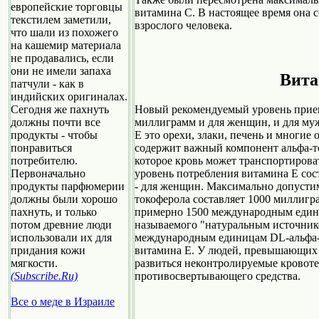
европейские торговцы
витамина С. В настоящее время она с
текстилем заметили,
взрослого человека.
что шали из похожего
на кашемир материала
не продавались, если
они не имели запаха
Вита
патчули - как в
индийских оригиналах.
Сегодня же пахнуть
Новый рекомендуемый уровень прием
должны почти все
миллиграмм и для женщин, и для му
продукты - чтобы
Е это орехи, злаки, печень и многи
понравиться
содержит важный компонент альфа-т
потребителю.
которое кровь может транспортирова
Первоначально
уровень потребления витамина Е сос
продукты парфюмерии
- для женщин. Максимально допусти
должны были хорошо
токоферола составляет 1000 миллигр
пахнуть, и только
примерно 1500 международным едини
потом древние люди
называемого "натуральным источник
использовали их для
международным единицам DL-альфа-т
придания кожи
витамина Е. У людей, превышающих 
мягкости.
развиться неконтролируемые кровотеч
(Subscribe.Ru)
противосвертывающего средства.
Все о меде в Израиле