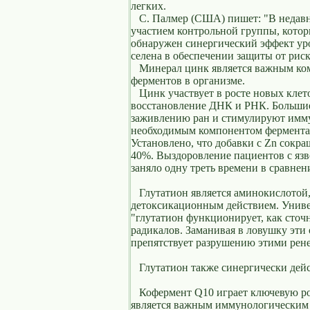
легких.
С. Палмер (США) пишет: "В недавн
участием контрольной группы, кото
обнаружен синергический эффект ур
селена в обеспечении защиты от рис
Минерал цинк является важным ком
ферментов в организме.
Цинк участвует в росте новых клето
восстановление ДНК и РНК. Большие
заживлению ран и стимулируют имму
необходимым компонентом фермента
Установлено, что добавки с Zn сокр
40%. Выздоровление пациентов с язв
заняло одну треть времени в сравнен
Глутатион является аминокислото
детоксикационным действием. Униве
"глутатион функционирует, как сточ
радикалов. Заманивая в ловушку эти
препятствует разрушению этими рене
Глутатион также синергически дейст
Кофермент Q10 играет ключевую рол
является важным иммунологическим