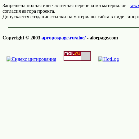
Запрещена полная или частичная перепечатка материалов
www
согласия автора проекта.
Допускается создание ссылки на материалы сайта в виде гиперт
Copyright © 2003
apropospage.ru/aloe/
- aloepage.com