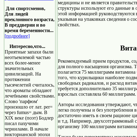
медицины и не является правительс
структуры используют его данные в
Для спортсменов,
этой информацией руководствуются 
Для людей
указывая на упаковках сведения о со
преклонного возраста,
свойствах.
В преддверии и во
время беременности...
[подробнее]
Интересно,что...
Вита
Приятные запахи были
неотъемлемой частью
Рекомендуемый прием продуктов, с
всех более-менее
для полного насыщения организма. 
значительных
полагается 75 миллиграмм витамина 
цивилизаций. На
того, что курильщики наиболее по
протяжении
свободных радикалов, и расход витам
тысячелетий считалось,
требуется дополнительно 35 миллигр
что ароматы обладают
взрослых составляла 60 миллиграмм.
лечебными свойствами.
Слово 'парфюм'
Авторы исследования утверждают, чт
произошло от лат. per=
легко получены и без употребления в
через fumus= дым. В
достаточно иметь в своем рационе ци
XIX веке (поэт) Бодлер
и т.д. Например, двухсотграммовый с
писал пахучими
организму 100 миллиграмм витамина
чернилами. В начале
викторианской эпохи
Также были пересмотрена максималь