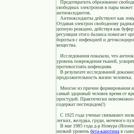
Предотвратить образование свобод
свободных электронов в пары может 
антиоксидантов.
Антиоксиданты действуют как лову
Отдавая электрон свободному радика
цепную реакцию, действуя как буфер
регуляция этого баланса помогает ор
бороться с инфекцией и детоксициро
вещества.
Исследования показали, что антиок
уровень повреждения тканей, ускоря
противостоять инфекциям.
В результате исследований доказано
продолжительность жизни человека.
Многие из причин формирования ан
самый здоровый человек время от вр
простудой. Практически невозможно 
содержат пестицидов(!)
С 1925 года ученые связывают низ
легких, желудка, груди, мочевого пу
В мае 1985 года д-р Номура (Япония)
низкий уровень
бета-каротина
в сыво