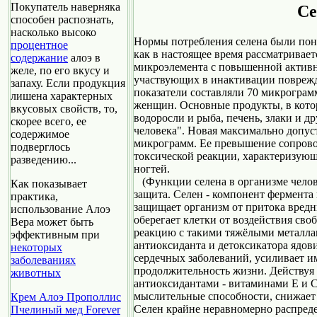
Покупатель наверняка
Се
способен распознать,
насколько высоко
Нормы потребления селена были пон
процентное
как в настоящее время рассматривает
содержание
алоэ в
микроэлемента с повышенной актив
желе, по его вкусу и
участвующих в инактивации повреж
запаху. Если продукция
показатели составляли 70 микрограм
лишена характерных
женщин. Основные продукты, в котор
вкусовых свойств, то,
водоросли и рыба, печень, злаки и д
скорее всего, ее
человека". Новая максимально допуст
содержимое
микрограмм. Ее превышение сопровож
подверглось
токсической реакции, характеризую
разведению...
ногтей.
(Функции селена в организме челов
Как показывает
защита. Селен - компонент фермента
практика,
защищает организм от притока вредн
использование Алоэ
оберегает клетки от воздействия сво
Вера может быть
реакцию с такими тяжёлыми металлам
эффективным при
антиоксиданта и детоксикатора ядов
некоторых
сердечных заболеваний, усиливает и
заболеваниях
продолжительность жизни. Действуя
животных
антиоксидантами - витаминами Е и С
мыслительные способности, снижает 
Крем Алоэ Прополлис
Селен крайне неравномерно распреде
Пчелиный мед Forever