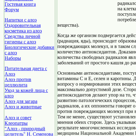
радикало
Гостевая книга
на клетк
Форум
поступл
потребл
Напитки с алоэ
вещества).
Оздоровительная
косметика из алоэ
Когда же организм подвергается дей
Средства личной
(радиация, яды), происходит образо
гигиены с алоэ
повреждающих молекул, и в таком сл
Биологические добавки
количество антиоксидантов. Доказан
с алоэ
количества свободных радикалов явл
Наборы
заболеваний от простого кашля до ра
Питательная диета с
Основными антиоксидантами, посту
Алоэ
витамины С и Е, селен и каротины. 
Алоэ против
вопросу о нормировании этих веществ
целлюлита
максимально допустимой дозе. Стор
Уход за кожей лица с
антиоксидантов делают упор на то, 
алоэ
развитию патологических процессов,
Алоэ для загара
радикалов, а их оппоненты говорят 
Алоэ и животные
против повреждающих молекул при в
Тем не менее, существуют установл
Алоэ и совет
мнения обеих сторон. Здесь указыва
Клеопатры
результате многочисленных исследо
"Алоэ - природный
медицины Национальной Академии 
целитель" Н. Семенова