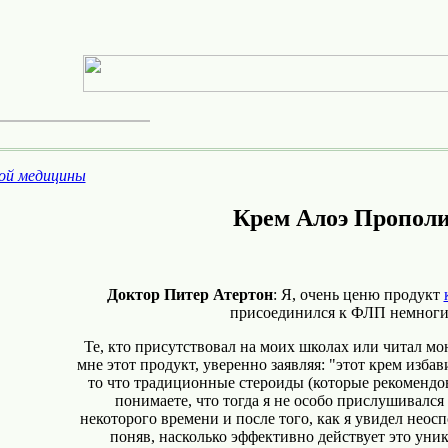
ой медицины
Крем Алоэ Пропол
Доктор Питер Атертон
: Я, очень ценю продукт
присоединился к ФЛП немногим 
Те, кто присутствовал на моих школах или читал мо
мне этот продукт, уверенно заявляя: "этот крем избав
то что традиционные стероиды (которые рекомендова
понимаете, что тогда я не особо прислушивался
некоторого времени и после того, как я увидел неос
поняв, насколько эффективно действует это уни