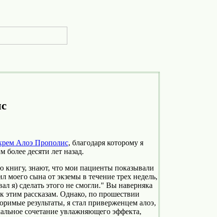
ис
крем Алоэ Прополис
, благодаря которому я
более десяти лет назад.
ю книгу, знают, что мои пациенты показывали
ил моего сына от экземы в течение трех недель,
л я) сделать этого не смогли." Вы наверняка
 к этим рассказам. Однако, по прошествии
поримые результаты, я стал приверженцем алоэ,
кальное сочетание увлажняющего эффекта,