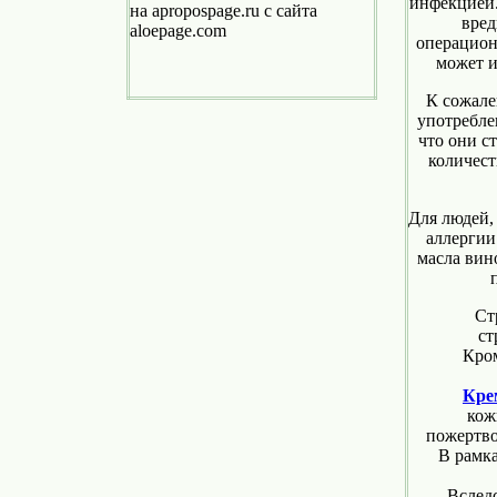
инфекцией.
на apropospage.ru c сайта
вред
aloepage.com
операцион
может и
К сожале
употреблен
что они с
количест
Для людей,
аллергии
масла вин
Ст
ст
Кром
Кре
кож
пожертво
В рамках 
Вследств