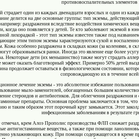
противовоспалительных элементов 
й страдает один из каждых двенадцати взрослых и один из кажды
ание делится на две основные группы: тип экземы, действующи
(например: раздражения вследствие воздействия химических веще
и, когда оно появляется у детей. Те кто заболевают экземой в юн
нной лихорадкой - этот тип экземы известен также под название
дающие этим типом экземы характеризуются сухой и воспаленно
. Кожа особенно раздражена в складках кожи (за коленями, в скл
могут образовываться ранки. Иногда это явление еще более усугу
а. Некоторые дети (их меньшинство) также могут страдать алле
 может оказать благотворный эффект. Примерно 50% детей вызд
ина продолжает оставаться в физиологическом состоянии, которо
сопровождающую их в течение всей
ционное лечение экземы - это абсолютное избежание пользован
льзование мыло-заменителей, обогащенных большим количество
ление стероидов и антибиотиков. Для облегчения раздражения 
аминные препараты. Основная проблема заключается в том, что р
ию и таким образом этот порочный круг замыкается. Этот зако
инфекционным заболеваниям в результате гр
е отмечал, крем Алоэ Прополис производства ФЛП снижает раз
ные антигистаминные вещества, а также при помощи ланолинов
енно увлажняющих кожу. При помощи содержащегося в креме пр