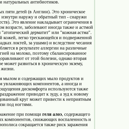
и натуральных антибиотиков.
х пяти детей (в Англии). Это хроническое
й изнутри наружу и обратный тип - снаружи
ств). Это явление накладывает ограничения в
ом возрасте, заболевают иногда также и астмой
м "атопический дерматит" или "кожная астма".
й кожей, легко трескающейся и подверженной
адках локтей, за ушами) и вследствие чесания
бляется в результате аллергии на различные
ргией на молоко, поэтому сбалансированное
оравливают от этой болезни, однако вторая
е может развиться в хроническую экзему,
 жизни.
ия мылом и содержащих мыло продуктов и
м увлажняющих компонентов, а иногда и
и ощущения дискомфорта используются также
аздражение приводит к зуду, а зуд к новому
лдованный круг может привести к неприятным
язи под ногтями.
дражение при помощи
геля алоэ
, содержащего
ых компонентов, снижающих воспаленность и
ополиса сокращается также риск заражения