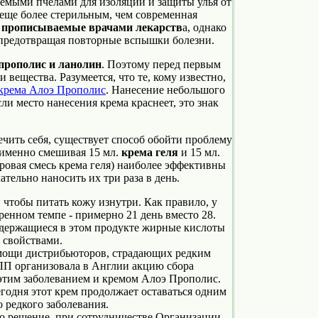
емыми пчелами для изоляции и защиты улья от
 еще более стерильным, чем современная
ть прописываемые врачами лекарств
а, однако
 предотвращая повторные вспышки болезни.
 прополис и ланолин
. Поэтому перед первым
 вещества. Разумеется, что те, кому известно,
крема Алоэ Прополис
. Нанесение небольшого
ли место нанесения крема краснеет, это знак
чить себя, существует способ обойти проблему
а именно смешивая 15 мл.
крема геля
и 15 мл.
ровая смесь крема геля) наиболее эффективны
тельно наносить их три раза в день.
, чтобы питать кожу изнутри. Как правило, у
енном темпе - примерно 21 день вместо 28.
одержащиеся в этом продукте жирные кислоты
 свойствами.
омощи дистрибьюторов, страдающих редким
ЛП организовала в Англии акцию сбора
этим заболеванием и кремом Алоэ Прополис.
годня этот крем продолжает оставаться одним
о редкого заболевания.
 решение, при сотрудничестве Организации