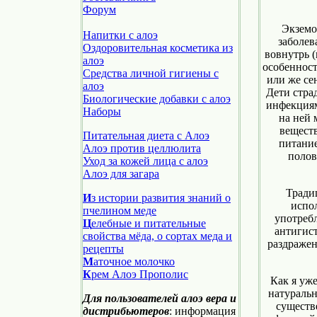
Форум
Экземо
Напитки с алоэ
заболев
Оздоровительная косметика из
вовнутрь 
алоэ
особенност
Средства личной гигиены с
или же се
алоэ
Дети стра
Биологические добавки с алоэ
инфекциям
Наборы
на ней 
веществ
Питательная диета с Алоэ
питание
Алоэ против целлюлита
полов
Уход за кожей лица с алоэ
Алоэ для загара
Тради
И
з истории развития знаний о
испо
пчелином меде
употреб
Ц
елебные и питательные
антигист
свойства мёда, о сортах меда и
раздражен
рецепты
М
аточное молочко
К
рем Алоэ Прополис
Как я уж
натураль
Для пользователей алоэ вера и
существ
дистрибьютеров
: информация