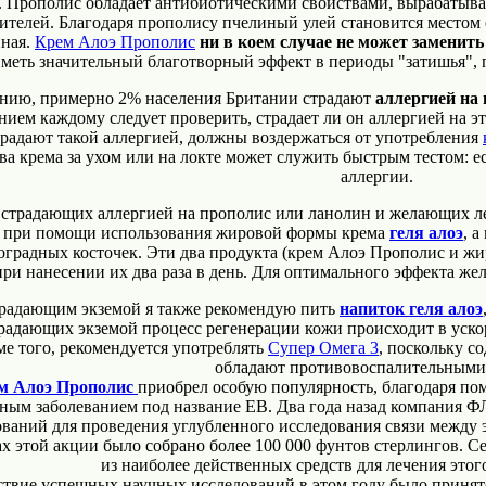
 Прополис обладает антибиотическими свойствами, вырабатыва
ителей. Благодаря прополису пчелиный улей становится местом
ная.
Крем Алоэ Прополис
ни в коем случае не может замени
меть значительный благотворный эффект в периоды "затишья",
нию, примерно 2% населения Британии страдают
аллергией на
ием каждому следует проверить, страдает ли он аллергией на эти
традают такой аллергией, должны воздержаться от употребления
ва крема за ухом или на локте может служить быстрым тестом: ес
аллергии.
 страдающих аллергией на прополис или ланолин и желающих ле
 при помощи использования жировой формы крема
геля алоэ
, 
оградных косточек. Эти два продукта (крем Алоэ Прополис и жи
при нанесении их два раза в день. Для оптимального эффекта жела
радающим экземой я также рекомендую пить
напиток геля алоэ
радающих экземой процесс регенерации кожи происходит в ускор
е того, рекомендуется употреблять
Супер Омега 3
, поскольку с
обладают противовоспалительными
м Алоэ Прополис
приобрел особую популярность, благодаря п
ным заболеванием под название ЕВ. Два года назад компания Ф
ваний для проведения углубленного исследования связи между 
этой акции было собрано более 100 000 фунтов стерлингов. Се
из наиболее действенных средств для лечения этог
ие успешных научных исследований в этом году было принято