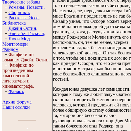
и если в доме требовалось что-то пере
Творческие забавы
то это надлежало закончить без проме
−
Романы. Повести.
На самом деле, переделки мистера Гиб
−
Сборники.
мисс Браунинг продвигались не так бы
−
Рассказы. Эссe.
Сквайр узнал, что Осборн может верн
Библиотека
домой на несколько дней до отъезда за
−
Джейн Остин,
границу, и, хотя, растущая привязанно
−
Элизабет Гaскелл,
между Роджером и Молли ничуть его 
−
Люси Мод
беспокоила, он, тем не менее, всерьез
Монтгомери
встревожился, как бы его наследник н
Фандом
увлекся дочкой доктора. Он так беспо
−
Фанфики по
о том, чтобы она покинула их дом до т
романам Джейн Остин.
как приедет Осборн, что его жена пре
−
Фанфики по
в постоянном страхе, как бы он не вы
произведениям
свое беспокойство слишком явно пере
классической
гостьей.
литературы и
кинематографа.
Каждая юная девушка лет семнадцати,
−
Фанарт.
которая к тому же любит задумываться
склонна сотворить божество из перво
Архив форума
человека, который предложит ей нову
Наши ссылки
более обширную систему обязанностей
та, которой она бессознательно
руководствовалась до сих пор. Для М
таким божеством стал Роджер: она