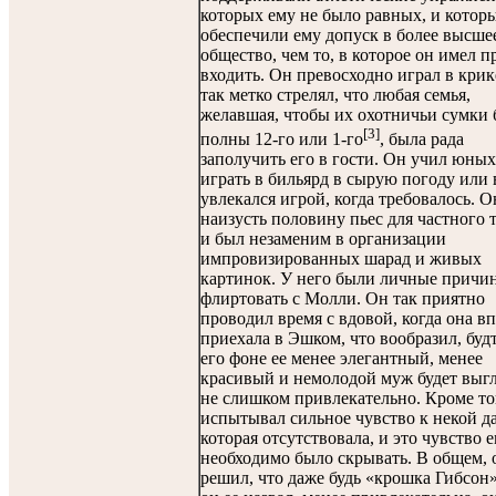
которых ему не было равных, и котор
обеспечили ему допуск в более высше
общество, чем то, в которое он имел п
входить. Он превосходно играл в крик
так метко стрелял, что любая семья,
желавшая, чтобы их охотничьи сумки
[3]
полны 12-го или 1-го
, была рада
заполучить его в гости. Он учил юных
играть в бильярд в сырую погоду или 
увлекался игрой, когда требовалось. О
наизусть половину пьес для частного 
и был незаменим в организации
импровизированных шарад и живых
картинок. У него были личные причи
флиртовать с Молли. Он так приятно
проводил время с вдовой, когда она в
приехала в Эшком, что вообразил, буд
его фоне ее менее элегантный, менее
красивый и немолодой муж будет выгл
не слишком привлекательно. Кроме то
испытывал сильное чувство к некой д
которая отсутствовала, и это чувство 
необходимо было скрывать. В общем, 
решил, что даже будь «крошка Гибсон»