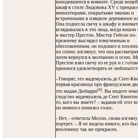
находившиеся в комнате. Среди веще
шкаф в стиле Людовика XV с прекра
миниатюрами, покрытыми эмалью и
встроенными в изящное деревянное из
Она поднесла свечу к шкафу и внимат
вглядывалась в эти лица, когда вошли 
и мистер Престон. Мистер Гибсон по-
прежнему выглядел измученным и
обеспокоенным, он подошел и похлоп
по спине, взглянул, что она рассматрив
затем вернулся к молчанию и огню. М
Престон взял свечу из ее рук и с гото
принялся удовлетворять ее любопытст
- Говорят, это мадемуазель де Сент-Кв
первая красавица при французском дв
[4]
это мадам Дюбарри
. Вы видите неко
сходство мадемуазель де Сент Квентин
то, кого вы знаете? – задавая ей этот в
он немного понизил голос.
- Нет, - ответила Молли, снова взгляну
портрет. – Я не видела никого, кто бы
вполовину так же прекрасен.