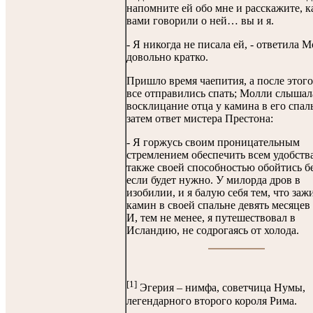
напомните ей обо мне и расскажите, к
вами говорили о ней… вы и я.
- Я никогда не писала ей, - ответила 
довольно кратко.
Пришло время чаепития, а после этог
все отправились спать; Молли слышал
восклицание отца у камина в его спаль
затем ответ мистера Престона:
- Я горжусь своим проницательным
стремлением обеспечить всем удобства
также своей способностью обойтись бе
если будет нужно. У милорда дров в
изобилии, и я балую себя тем, что за
камин в своей спальне девять месяцев 
И, тем не менее, я путешествовал в
Исландию, не содрогаясь от холода.
[1]
Эгерия – нимфа, советчица Нумы,
легендарного второго короля Рима.