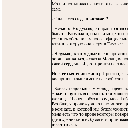
Молли попыталась спасти отца, загов
сама.
- Она часто сюда приезжает?
- Нечасто. Но думаю, ей нравится здес
бывать. Возможно, она считает, что п
сменить обстановку после официальн
жизни, которую она ведет в Тауэрсе.
- Я думаю, в этом доме очень приятно
останавливаться, - сказал Молли, всп
какой сердечный уют пронизывал весь
Но к ее смятению мистер Престон, каз
воспринял комплимент на свой счет.
- Боюсь, подобная вам молодая девушк
может ощутить все недостатки холост
жилища. Я очень обязан вам, мисс Гиб
Вообще, я провожу довольно много в
в комнате, в которой мы будем ужинать
меня есть что-то вроде конторы повер
где я храню книги, бумаги и принима
посетителей.