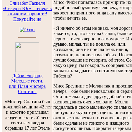
Мисс Фиби попыталась примирить их
Элизабет Гаскелл
подобно слабоумному человеку, котор
«Север и Юг» - теперь в
закроет неприятного вида рану вместо
книжном варианте!
чтобы лечить ее.
Покупайте на
- Я ничего об этом не знаю, моя дорог
кажется, то, что сказала Салли, было о
верно… очень верно, в самом деле. И 
думаю, милая, ты не поняла ее, или,
возможно, она не поняла тебя, или я,
возможно, не поняла вас обеих. Поэт
лучше больше не говорить об этом. Се
какую цену, ты говорила, собираешься
заплатить за драгет в гостиную мистер
Дейзи Эшфорд
Гибсона?
Малодые гости,
Мисс Браунинг с Молли так и просиде
или План мистера
вечера – обе были недовольны и серди
Солтины
Они пожелали друг другу доброй ноч
«Мистер Солтина был
распрощались очень холодно. Молли
пожилой мущина 42 лет
поднялась в свою маленькую спальню
и аххотно приглашал
чистую и аккуратную, где полог на кр
людей в гости. У него
оконные занавески и стеганое покрыв
гостила малодая
были сделаны из тонкого и изящного
барышня 17 лет Этель
лоскутного шитья. Покрытый черным