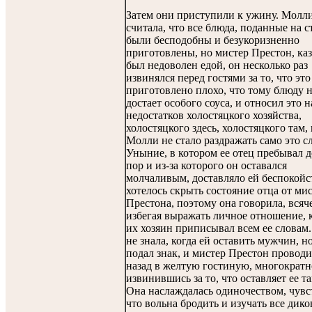
Затем они приступили к ужину. Молл
считала, что все блюда, поданные на с
были бесподобны и безукоризненно
приготовлены, но мистер Престон, каз
был недоволен едой, он несколько раз
извинялся перед гостями за то, что эт
приготовлено плохо, что тому блюду 
достает особого соуса, и относил это н
недостатков холостяцкого хозяйства,
холостяцкого здесь, холостяцкого там,
Молли не стало раздражать само это с
Уныние, в котором ее отец пребывал д
пор и из-за которого он оставался
молчаливым, доставляло ей беспокойс
хотелось скрыть состояние отца от ми
Престона, поэтому она говорила, всяч
избегая выражать личное отношение, 
их хозяин приписывал всем ее словам
не знала, когда ей оставить мужчин, н
подал знак, и мистер Престон проводи
назад в желтую гостиную, многократн
извинившись за то, что оставляет ее та
Она наслаждалась одиночеством, чувс
что вольна бродить и изучать все дик