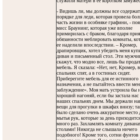
служили матери в ее коротком замужес
- Видишь ли, мы должны все содержат
порядке для леди, которая провела бо
часть жизни в особняке графини, - по
мисс Браунинг, которая уже вполне
примирилась с браком, благодаря при
обязанности меблировать комнаты, ко
ее наделили впоследствии. – Кромер,
драпировщик, хотел убедить меня куп
диван и письменный стол. Эти мужч
скажут, что модно все, лишь бы прода
мебель. Я сказала: «Нет, нет, Кромер, в
спальнях спят, а в гостиных сидят.
Приберегите мебель для ее истинного
назначения, а не пытайтесь ввести мен
заблуждение». Моя мать устроила бы 
хороший нагоняй, если бы застала нас
наших спальнях днем. Мы держали н
вещи для прогулки в шкафах внизу; т
было сделано очень аккуратное место 
мытья рук, которые за день приходитс
много раз. Захламлять комнату дивана
столами! Никогда не слышала ничего
подобного! Кроме того, сотни фунтов