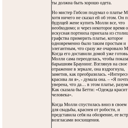
ты должна быть хорошо одета.
Но мистер Гибсон подумал о платье М
хотя ничего не сказал ей об этом. Он 
будущей жене купить Молли все, что
необходимо; и через некоторое время 
искусная портниха приехала из столи
графства примерить платье, которое
одновременно было таким простым и
элегантным, что сразу же очаровало М
Когда его доставили домой уже готов
Молли сама переоделась, чтобы показа
барышням Браунинг. Взглянув на свое
отражение в зеркале, она вздрогнула,
заметив, как преобразилась. «Интерес
красива ли я», - думала она. – «Я почт
уверена, что да… в этом платье, разум
Как сказала бы Бетти: «Одежда красит
человека».
Когда Молли спустилась вниз в своем
для свадьбы, краснея от робости, и
представила себя на обозрение, ее вст
возгласами восхищения.