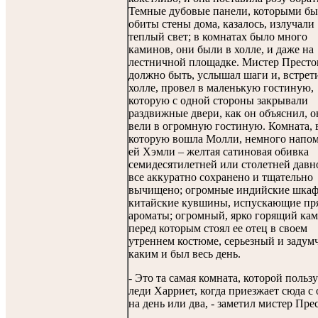
Темные дубовые панели, которыми б
обиты стены дома, казалось, излучали
теплый свет; в комнатах было много
каминов, они были в холле, и даже на
лестничной площадке. Мистер Престо
должно быть, услышал шаги и, встрети
холле, провел в маленькую гостиную,
которую с одной стороны закрывали
раздвижные двери, как он объяснил, 
вели в огромную гостиную. Комната, 
которую вошла Молли, немного напо
ей Хэмли – желтая сатиновая обивка
семидесятилетней или столетней давн
все аккуратно сохранено и тщательно
вычищено; огромные индийские шкаф
китайские кувшины, испускающие пр
ароматы; огромный, ярко горящий кам
перед которым стоял ее отец в своем
утреннем костюме, серьезный и задум
каким и был весь день.
- Это та самая комната, которой пользу
леди Харриет, когда приезжает сюда с
на день или два, - заметил мистер Пре