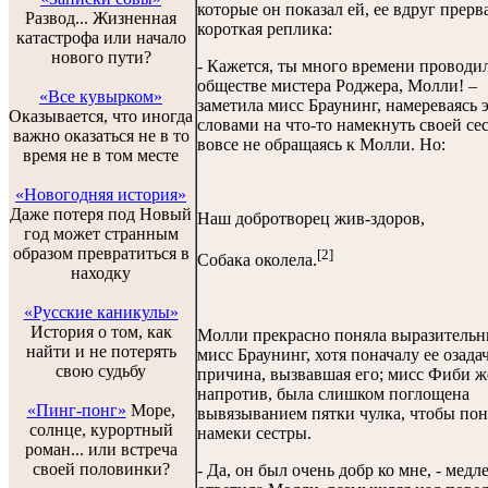
которые он показал ей, ее вдруг прерв
Развод... Жизненная
короткая реплика:
катастрофа или начало
нового пути?
- Кажется, ты много времени проводил
обществе мистера Роджера, Молли! –
«Все кувырком»
заметила мисс Браунинг, намереваясь 
Оказывается, что иногда
словами на что-то намекнуть своей сес
важно оказаться не в то
вовсе не обращаясь к Молли. Но:
время не в том месте
«Новогодняя история»
Даже потеря под Новый
Наш добротворец жив-здоров,
год может странным
образом превратиться в
[2]
Собака околела.
находку
«Русские каникулы»
История о том, как
Молли прекрасно поняла выразительн
найти и не потерять
мисс Браунинг, хотя поначалу ее озада
свою судьбу
причина, вызвавшая его; мисс Фиби ж
напротив, была слишком поглощена
«Пинг-понг»
Море,
вывязыванием пятки чулка, чтобы пон
солнце, курортный
намеки сестры.
роман... или встреча
своей половинки?
- Да, он был очень добр ко мне, - медл