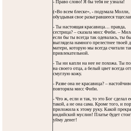
- Право слово! Я бы тебя не узнала!
(«Во всем блеске», - подумала Молли,
обуздывая свое разыгравшееся тщеслав
- Ты настоящая красавица… правда,
сестрица? – сказала мисс Фиби. – Мил
если бы ты всегда так одевалась, ты б
выглядела намного прелестнее твоей 
матери, которую мы всегда считали та
привлекательной.
- Ты ни капли на нее не похожа. Ты п
на своего отца, а белый цвет всегда от
смуглую кожу.
- Разве она не красавица? – настойчив
повторяла мисс Фиби.
- Что ж, если и так, то это Бог сделал е
такой, а не она сама. Кроме того, и по
приложила к этому руку. Какой прекр
индийский муслин! Платье будет стои
уйму денег!