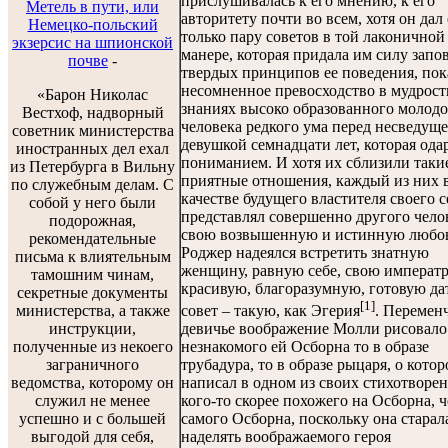
прислушивалась к его мнению, к его
Метель в пути, или
авторитету почти во всем, хотя он дал
Немецко-польский
только пару советов в той лаконичной
экзерсис на шпионской
манере, которая придала им силу запов
почве
-
твердых принципов ее поведения, пок
несомненное превосходство в мудрост
«Барон Николас
знаниях высоко образованного молодо
Вестхоф, надворный
человека редкого ума перед несведущ
советник министерства
девушкой семнадцати лет, которая ода
иностранных дел ехал
пониманием. И хотя их сблизили таки
из Петербурга в Вильну
приятные отношения, каждый из них 
по служебным делам. С
качестве будущего властителя своего 
собой у него были
представлял совершенно другого чело
подорожная,
свою возвышенную и истинную любов
рекомендательные
Роджер надеялся встретить знатную
письма к влиятельным
женщину, равную себе, свою императ
тамошним чинам,
красивую, благоразумную, готовую да
секретные документы
[1]
министерства, а также
совет – такую, как Эгерия
. Перемен
инструкции,
девичье воображение Молли рисовало
полученные из некоего
незнакомого ей Осборна то в образе
заграничного
трубадура, то в образе рыцаря, о кото
ведомства, которому он
написал в одном из своих стихотворен
служил не менее
кого-то скорее похожего на Осборна, 
успешно и с большей
самого Осборна, поскольку она старал
выгодой для себя,
наделять воображаемого героя