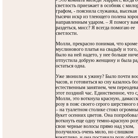
светлость приезжает в особняк с мило
графом, - пояснила служанка, высекая
тысячи искр из тлеющего полена хор
направленным ударом. – Я помогу ва
раздеться, мисс? Я всегда помогаю ее
светлости.
Молли, прекрасно понимая, что кроме
муслинового платья на свадьбу и того,
было на ней надето, у нее больше ниче
отпустила добрую женщину и была ра
остаться одна.
Уже звонили к ужину? Было почти во
часов, и готовиться ко сну казалось бо
естественным занятием, чем переодева
этот поздний час. Единственное, что с
Молли, это воткнула красную, дамасс
розу в пояс своего серого шерстяного 
– на туалетном столике стоял огромн
букет осенних цветов. Она попробова
воткнуть еще одну темно-красную роз
свои черные волосы прямо над ухом,
получилось очень мило, но слишком
кокетливо, и она поставила розу обрат