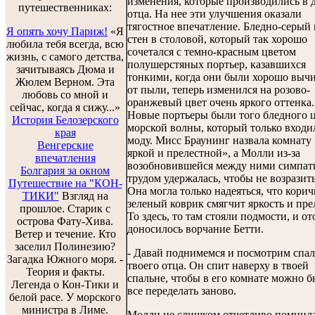
изменения, которые производились в 
путешественниках:
отца. На нее эти улучшения оказали
тягостное впечатление. Бледно-серый 
Я опять хочу Париж!
«Я
стен в столовой, который так хорошо
любила тебя всегда, всю
сочетался с темно-красным цветом
жизнь, с самого детства,
полушерстяных портьер, казавшихся
зачитываясь Дюма и
тонкими, когда они были хорошо вы
Жюлем Верном. Эта
от пыли, теперь изменился на розово-
любовь со мной и
оранжевый цвет очень яркого оттенка.
сейчас, когда я сижу...»
Новые портьеры были того бледного 
История Белозерского
морской волны, который только входи
края
моду. Мисс Браунинг назвала комнату
Венгерские
яркой и прелестной», а Молли из-за
впечатления
возобновившейся между ними симпат
Болгария за окном
трудом удержалась, чтобы не возразить
Путешествие на "КОН-
Она могла только надеяться, что корич
ТИКИ"
Взгляд на
зеленый коврик смягчит яркость и пре
прошлое. Старик с
То здесь, то там стояли подмости, и о
острова Фату-Хива.
доносилось ворчание Бетти.
Ветер и течение. Кто
заселил Полинезию?
- Давай поднимемся и посмотрим спа
Загадка Южного моря. -
твоего отца. Он спит наверху в твоей
Теория и факты.
спальне, чтобы в его комнате можно 
Легенда о Кон-Тики и
все переделать заново.
белой расе. У морского
министра в Лиме.
Молли не слишком отчетливо помнила