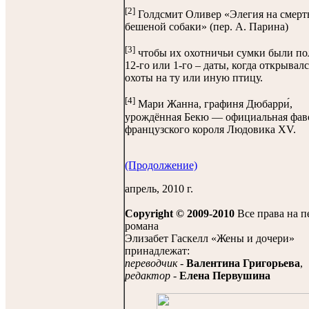
[2]
Голдсмит Оливер «Элегия на смерт
бешеной собаки» (пер. А. Парина)
[3]
чтобы их охотничьи сумки были п
12-го или 1-го – даты, когда открывалс
охоты на ту или иную птицу.
[4]
Мари Жанна, графиня Дюбарри́,
урождённая Бекю — официальная фав
французского короля Людовика XV.
(Продолжение)
апрель, 2010 г.
Copyright © 2009-2010
Все права на п
романа
Элизабет Гаскелл «Жены и дочери»
принадлежат:
переводчик
-
Валентина Григорьева
,
редактор
-
Елена Первушина