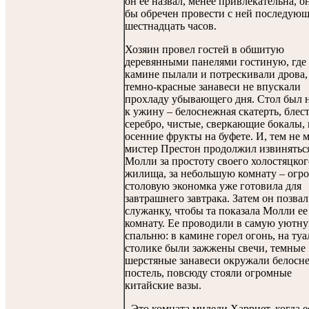
он ее назвал, менее привлекательна, о
бы обречен провести с ней последую
шестнадцать часов.
Хозяин провел гостей в обшитую
деревянными панелями гостиную, где
камине пылали и потрескивали дрова,
темно-красные занавеси не впускали
прохладу убывающего дня. Стол был 
к ужину – белоснежная скатерть, блес
серебро, чистые, сверкающие бокалы,
осенние фрукты на буфете. И, тем не м
мистер Престон продолжил извинятьс
Молли за простоту своего холостяцког
жилища, за небольшую комнату – огр
столовую экономка уже готовила для
завтрашнего завтрака. Затем он позвал
служанку, чтобы та показала Молли ее
комнату. Ее проводили в самую уютн
спальню: в камине горел огонь, на ту
столике были зажжены свечи, темные
шерстяные занавеси окружали белос
постель, повсюду стояли огромные
китайские вазы.
- Это комната миледи Харриет, когда е