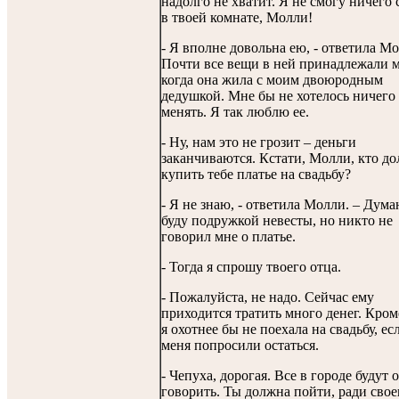
надолго не хватит. Я не смогу ничего 
в твоей комнате, Молли!
- Я вполне довольна ею, - ответила Мо
Почти все вещи в ней принадлежали м
когда она жила с моим двоюродным
дедушкой. Мне бы не хотелось ничего
менять. Я так люблю ее.
- Ну, нам это не грозит – деньги
заканчиваются. Кстати, Молли, кто д
купить тебе платье на свадьбу?
- Я не знаю, - ответила Молли. – Дума
буду подружкой невесты, но никто не
говорил мне о платье.
- Тогда я спрошу твоего отца.
- Пожалуйста, не надо. Сейчас ему
приходится тратить много денег. Кром
я охотнее бы не поехала на свадьбу, ес
меня попросили остаться.
- Чепуха, дорогая. Все в городе будут 
говорить. Ты должна пойти, ради свое