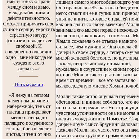
найти тонкую грань
лишили самого многообещающего уче
между сном и явью,
Он спрашивал себя, как она обходится
между забвением и
него; ставят ли ее в тупик или приводя
действительностью.
уныние книги, которые он дал ей почи
Сможет приручить свое
как она ладит со своей мачехой? Молл
буйное сердце, укротить
занимала его мысли первые несколько
страстную натуру
после того, как покинула поместье. М
фантазии, овладеть ее
Хэмли сожалела о ее отъезде намного
свободой. И
сильнее, чем мужчины. Она отвела ей
совершенно очевидно
дочери в своем сердце, а теперь скуча
одно - мне никогда не
милой женской болтовне, по шутлив
суждено этого
ласкам, непрестанному вниманию,
сделать...»
нуждалась в сочувствии к своим горес
которое Молли так открыто выказыва
время от времени – все это заставило
Пять мужчин
мягкосердечную миссис Хэмли полюби
«Я лежу на теплом
Молли также остро ощущала перемен
каменном парапете
обстановки и винила себя за то, что до
набережной, тень от
пор сильно переживает. Но с присущи
платана прикрывает
чувством утонченности она не могла 
меня от нещадно
оценить уклад жизни в Поместье. Ста
палящего полуденного
добрые друзья мисс Браунинг баловал
солнца, бриз шевелит
ласкали Молли так часто, что она нача
листья, и тени от них
стыдиться их грубой и громкой манер