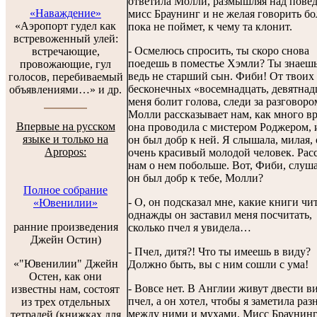
ответила Молли, размышляя над пове
«Наваждение»
мисс Браунинг и не желая говорить бо
«Аэропорт гудел как
пока не поймет, к чему та клонит.
встревоженный улей:
- Осмелюсь спросить, ты скоро снова
встречающие,
поедешь в поместье Хэмли? Ты знаешь
провожающие, гул
ведь не старший сын. Фиби! От твоих
голосов, перебиваемый
бесконечных «восемнадцать, девятнад
объявлениями…» и др.
меня болит голова, следи за разговоро
Молли рассказывает нам, как много в
Впервые на русском
она проводила с мистером Роджером, 
языке и только на
он был добр к ней. Я слышала, милая,
Apropos:
очень красивый молодой человек. Рас
нам о нем побольше. Вот, Фиби, слуш
он был добр к тебе, Молли?
Полное собрание
- О, он подсказал мне, какие книги чит
«Ювенилии»
однажды он заставил меня посчитать,
ранние произведения
сколько пчел я увидела…
Джейн Остин)
- Пчел, дитя?! Что ты имеешь в виду?
«"Ювенилии" Джейн
Должно быть, вы с ним сошли с ума!
Остен, как они
- Вовсе нет. В Англии живут двести в
известны нам, состоят
пчел, а он хотел, чтобы я заметила раз
из трех отдельных
между ними и мухами. Мисс Браунинг,
тетрадей (книжках для