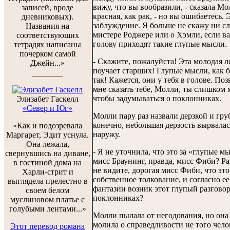
вижу, что вы вообразили, - сказала Мо
записей, вроде
красная, как рак, - но вы ошибаетесь. 
дневниковых).
заблуждение. Я больше не скажу ни сл
Названия на
мистере Роджере или о Хэмли, если ва
соответствующих
голову приходят такие глупые мысли.
тетрадях написаны
почерком самой
- Скажите, пожалуйста! Эта молодая л
Джейн...»
поучает старших! Глупые мысли, как 
так! Кажется, они у тебя в голове. Поз
мне сказать тебе, Молли, ты слишком 
чтобы задумываться о поклонниках.
Элизабет Гаскелл
«Север и Юг»
Молли пару раз назвали дерзкой и груб
конечно, небольшая дерзость вырвалас
«Как и подозревала
наружу.
Маргарет, Эдит уснула.
Она лежала,
- Я не уточнила, что это за «глупые м
свернувшись на диване,
мисс Браунинг, правда, мисс Фиби? Ра
в гостиной дома на
не видите, дорогая мисс Фиби, что это
Харли-стрит и
собственное толкование, и согласно ее
выглядела прелестно в
фантазии возник этот глупый разговор
своем белом
поклонниках?
муслиновом платье с
голубыми лентами...»
Молли пылала от негодования, но она
молила о справедливости не того чело
Этот перевод романа