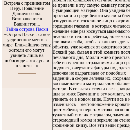
Встреча с президентом
ее привели в эту самую комнату попр
Перу. Появление
с умирающей матерью. Она увидела б
Даниельссона.
простыни и среди белого муслина бле
Возвращение в
изнуренное и тоскливое лицо с огро
Вашингтон...
горящими глазами, в которых читалос
Тайна острова Пасхи
желание еще раз коснуться маленького
«Остров Пасхи - самое
нежного и теплого ребенка, но ее мат
уединенное место в
слишком слаба, чтобы заключить дочь 
мире. Ближайшую сушу,
объятия, уже коченея от смертного хол
жители его могут
Всякий раз, бывая в этой комнате посл
увидеть лишь на
печального дня, Молли живо представ
небосводе - это луна и
себе изнуренное страданиями лицо ср
планеты...»
подушек, очертания фигуры под одеял
девочка не вздрагивала от подобных
видений, а скорее лелеяла их, сохраня
воспоминания о материальном облике
матери. В ее глазах стояли слезы, когд
шла за мисс Браунинг в эту комнату, 
увидеть ее в новом виде. Почти все в 
изменилось – местоположение кроват
цвет мебели; теперь там стоял роскош
туалетный столик с зеркалом, заменив
старомодный комод и зеркало на стене
скошенной книзу. Все эти вещи прежд