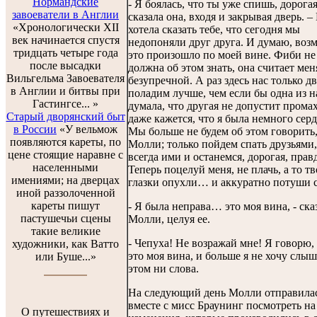
Нормандские
- Я боялась, что ты уже спишь, дорогая
завоеватели в Англии
сказала она, входя и закрывая дверь. –
«Хронологически XII
хотела сказать тебе, что сегодня мы
век начинается спустя
недопоняли друг друга. И думаю, воз
тридцать четыре года
это произошло по моей вине. Фиби не
после высадки
должна об этом знать, она считает мен
Вильгельма Завоевателя
безупречной. А раз здесь нас только д
в Англии и битвы при
поладим лучше, чем если бы одна из н
Гастингсе... »
думала, что другая не допустит прома
Старый дворянский быт
даже кажется, что я была немного серд
в России
«У вельмож
Мы больше не будем об этом говорить
появляются кареты, по
Молли; только пойдем спать друзьями,
цене стоящие наравне с
всегда ими и останемся, дорогая, прав
населенными
Теперь поцелуй меня, не плачь, а то т
имениями; на дверцах
глазки опухли… и аккуратно потуши с
иной раззолоченной
кареты пишут
- Я была неправа… это моя вина, - ска
пастушечьи сцены
Молли, целуя ее.
такие великие
- Чепуха! Не возражай мне! Я говорю,
художники, как Ватто
это моя вина, и больше я не хочу слыш
или Буше...»
этом ни слова.
На следующий день Молли отправила
вместе с мисс Браунинг посмотреть на
О путешествиях и