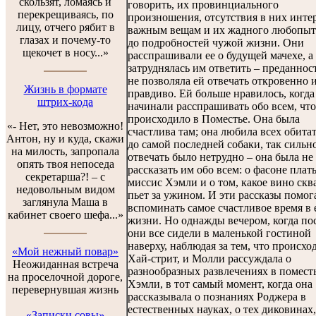
скользят, ломаясь и
говорить, их провинциального
перекрещиваясь, по
произношения, отсутствия в них интер
лицу, отчего рябит в
важным вещам и их жадного любопыт
глазах и почему-то
до подробностей чужой жизни. Они
щекочет в носу...»
расспрашивали ее о будущей мачехе, а
затруднялась им ответить – преданнос
не позволяла ей отвечать откровенно 
Жизнь в формате
правдиво. Ей больше нравилось, когда
штрих-кода
начинали расспрашивать обо всем, что
происходило в Поместье. Она была
«- Нет, это невозможно!
счастлива там; она любила всех обитат
Антон, ну и куда, скажи
до самой последней собаки, так сильно
на милость, запропала
отвечать было нетрудно – она была не
опять твоя непоседа
рассказать им обо всем: о фасоне плат
секретарша?! – с
миссис Хэмли и о том, какое вино скв
недовольным видом
пьет за ужином. И эти рассказы помог
заглянула Маша в
вспоминать самое счастливое время в 
кабинет своего шефа...»
жизни. Но однажды вечером, когда пос
они все сидели в маленькой гостиной
наверху, наблюдая за тем, что происхо
«Мой нежный повар»
Хай-стрит, и Молли рассуждала о
Неожиданная встреча
разнообразных развлечениях в помест
на проселочной дороге,
Хэмли, в тот самый момент, когда она
перевернувшая жизнь
рассказывала о познаниях Роджера в
естественных науках, о тех диковинах,
«Записки совы»