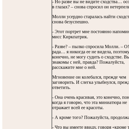
- Но разве вы не видите сходства… ос
в глазах? – снова спросил он нетерпел
Молли усердно старалась найти сходст
снова безуспешно.
- Этот портрет мне постоянно напом
мисс Киркпатрик.
- Разве? – пылко спросила Молли. – О!
рада… я никогда ее не видела, поэтому
конечно, не могу судить о сходстве. В
знакомы с ней, правда? Пожалуйста,
расскажите мне о ней.
Мгновение он колебался, прежде чем
заговорить. И слегка улыбнулся, преж
ответить.
- Она очень красивая, это конечно, по
когда я говорю, что эта миниатюра не
отражает всей ее красоты.
- А кроме того? Пожалуйста, продолж
- Что вы имеете ввиду, говоря «кроме 