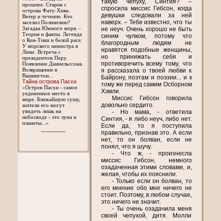
такую чепуху, Синтия? –
прошлое. Старик с
спросила миссис Гибсон, когда
острова Фату-Хива.
девушки следовали за ней
Ветер и течение. Кто
наверх. – Тебе известно, что ты
заселил Полинезию?
Загадка Южного моря. -
не неуч. Очень хорошо не быть
Теория и факты. Легенда
синим чулком, потому что
о Кон-Тики и белой расе.
благородным людям не
У морского министра в
нравятся подобные женщины,
Лиме. Встреча с
но принижать себя и
президентом Перу.
противоречить всему тому, что
Появление Даниельссона.
Возвращение в
я рассказала о твоей любви к
Вашингтон...
Байрону, поэтам и поэзии... и к
Тайна острова Пасхи
тому же перед самим Осборном
«Остров Пасхи - самое
Хэмли.
уединенное место в
Миссис Гибсон говорила
мире. Ближайшую сушу,
довольно сердито.
жители его могут
увидеть лишь на
- Но мама, - ответила
небосводе - это луна и
Синтия, - я либо неуч, либо нет.
планеты...»
Если да, то я поступила
правильно, признав это. А если
нет, то он болван, если не
понял, что я шучу.
- Что ж, - произнесла
миссис Гибсон, немного
озадаченная этими словами, и,
желая, чтобы их пояснили.
- Только если он болван, то
его мнение обо мне ничего не
стоит. Поэтому, в любом случае,
это ничего не значит.
- Ты очень озадачила меня
своей чепухой, дитя. Молли