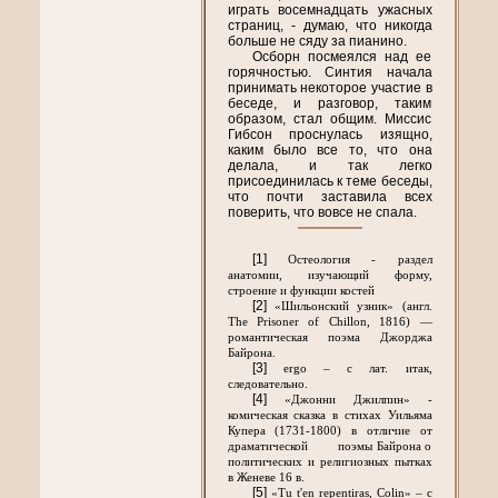
играть восемнадцать ужасных
страниц, - думаю, что никогда
больше не сяду за пианино.
Осборн посмеялся над ее
горячностью. Синтия начала
принимать некоторое участие в
беседе, и разговор, таким
образом, стал общим. Миссис
Гибсон проснулась изящно,
каким было все то, что она
делала, и так легко
присоединилась к теме беседы,
что почти заставила всех
поверить, что вовсе не спала.
[1]
Остеология - раздел
анатомии, изучающий форму,
строение и функции костей
[2]
«Шильонский узник» (англ.
The Prisoner of Chillon, 1816) —
романтическая поэма Джорджа
Байрона.
[3]
ergo – с лат. итак,
следовательно.
[4]
«Джонни Джилпин» -
комическая сказка в стихах Уильяма
Купера (1731-1800) в отличие от
драматической поэмы Байрона о
политических и религиозных пытках
в Женеве 16 в.
[5]
«Tu t'en repentiras, Colin» – с