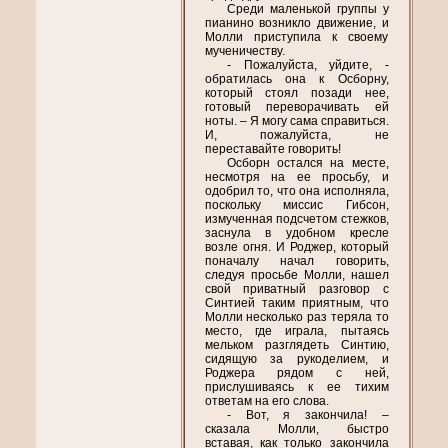
Среди маленькой группы у
пианино возникло движение, и
Молли приступила к своему
мученичеству.
- Пожалуйста, уйдите, -
обратилась она к Осборну,
который стоял позади нее,
готовый переворачивать ей
ноты. – Я могу сама справиться.
И, пожалуйста, не
переставайте говорить!
Осборн остался на месте,
несмотря на ее просьбу, и
одобрил то, что она исполняла,
поскольку миссис Гибсон,
измученная подсчетом стежков,
заснула в удобном кресле
возле огня. И Роджер, который
поначалу начал говорить,
следуя просьбе Молли, нашел
свой приватный разговор с
Синтией таким приятным, что
Молли несколько раз теряла то
место, где играла, пытаясь
мельком разглядеть Синтию,
сидящую за рукоделием, и
Роджера рядом с ней,
прислушиваясь к ее тихим
ответам на его слова.
- Вот, я закончила! –
сказала Молли, быстро
вставая, как только закончила