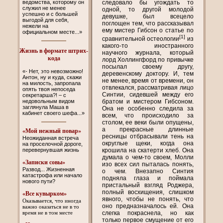
следовало бы угождать то
ведомства, которому он
служил не менее
одной, то другой молодой
успешно и с большей
девушке, был всецело
выгодой для себя,
поглощен тем, что рассказывал
нежели на
ему мистер Гибсон о статье по
официальном месте...»
[1]
сравнительной остеологии
из
какого-то иностранного
Жизнь в формате штрих-
научного журнала, который
кода
лорд Холлингфорд по привычке
посылал своему другу,
«- Нет, это невозможно!
деревенскому доктору. И, тем
Антон, ну и куда, скажи
не менее, время от времени, он
на милость, запропала
отвлекался, рассматривая лицо
опять твоя непоседа
Синтии, сидевшей между его
секретарша?! – с
недовольным видом
братом и мистером Гибсоном.
заглянула Маша в
Она не особенно следила за
кабинет своего шефа...»
всем, что происходило за
столом, ее веки были опущены,
а прекрасные длинные
«Мой нежный повар»
ресницы отбрасывали тень на
Неожиданная встреча
округлые щеки, когда она
на проселочной дороге,
крошила на скатерти хлеб. Она
перевернувшая жизнь
думала о чем-то своем, Молли
«Записки совы»
изо всех сил пыталась понять,
Развод... Жизненная
о чем. Внезапно Синтия
катастрофа или начало
подняла глаза и поймала
нового пути?
пристальный взгляд Роджера,
полный восхищения, слишком
«Все кувырком»
явного, чтобы не понять, что
Оказывается, что иногда
оно предназначалось ей. Она
важно оказаться не в то
слегка покраснела, но как
время не в том месте
только первое смущение от его