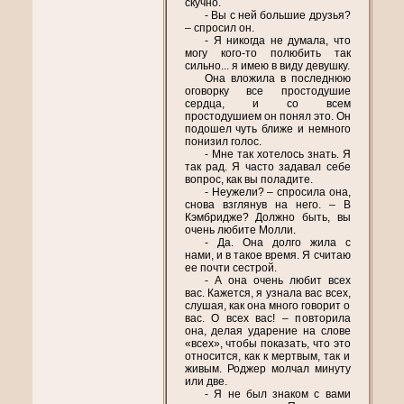
скучно.
- Вы с ней большие друзья?
– спросил он.
- Я никогда не думала, что
могу кого-то полюбить так
сильно... я имею в виду девушку.
Она вложила в последнюю
оговорку все простодушие
сердца, и со всем
простодушием он понял это. Он
подошел чуть ближе и немного
понизил голос.
- Мне так хотелось знать. Я
так рад. Я часто задавал себе
вопрос, как вы поладите.
- Неужели? – спросила она,
снова взглянув на него. – В
Кэмбридже? Должно быть, вы
очень любите Молли.
- Да. Она долго жила с
нами, и в такое время. Я считаю
ее почти сестрой.
- А она очень любит всех
вас. Кажется, я узнала вас всех,
слушая, как она много говорит о
вас. О всех вас! – повторила
она, делая ударение на слове
«всех», чтобы показать, что это
относится, как к мертвым, так и
живым. Роджер молчал минуту
или две.
- Я не был знаком с вами