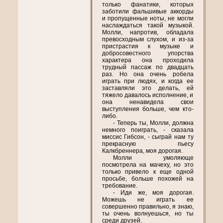
только фанатики, которых
заботили фальшивые аккорды
и пропущенные ноты, не могли
наслаждаться такой музыкой.
Молли, напротив, обладала
превосходным слухом, и из-за
пристрастия к музыке и
добросовестного упорства
характера она проходила
трудный пассаж по двадцать
раз. Но она очень робела
играть при людях, и когда ее
заставляли это делать, ей
тяжело давалось исполнение, и
она ненавидела свои
выступления больше, чем кто-
либо.
- Теперь ты, Молли, должна
немного поиграть, - сказала
миссис Гибсон, - сыграй нам ту
прекрасную пьесу
Калкбреннера, моя дорогая.
Молли умоляюще
посмотрела на мачеху, но это
только привело к еще одной
просьбе, больше похожей на
требование.
- Иди же, моя дорогая.
Можешь не играть ее
совершенно правильно, я знаю,
ты очень волнуешься, но ты
среди друзей.