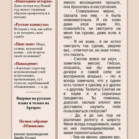
«Новогодняя история»
явного восхищения прошло,
Даже потеря под Новый
она бросилась в наступление.
год может странным
- Совершенно верно, -
образом превратиться в
сказала она ему, - я была
находку
невнимательна. Я не знаю
даже азов науки. Но,
«Русские каникулы»
пожалуйста, не смотрите на
История о том, как найти
меня так сурово, даже если я
и не потерять свою
судьбу
неуч.
- Я не знаю... я не хотел
«Пинг-понг»
Море,
смотреть так сурово, уверяю
солнце, курортный
вас, - ответил он, не зная точно,
роман... или встреча
что сказать.
своей половинки?
- Синтия вовсе не неуч, -
заметила миссис Гибсон,
«Наваждение»
опасаясь, как бы мнение
«Аэропорт гудел как
дочери о самой себе не
встревоженный улей:
встречающие,
восприняли всерьез. – Но я
провожающие, гул
всегда замечала, что у одних
голосов, перебиваемый
есть талант к одному, а у других
объявлениями…» и др.
– к другому. Таланты Синтии не
в науке и в серьезных
предметах. Ты помнишь,
Впервые на русском
дорогая, сколько хлопот мне
языке и только на
доставило научить тебя
Apropos:
пользоваться глобусом?
- Да, я до сих пор не
различаю долготу и широту.
Полное собрание
Меня всегда озадачивало, какая
«Ювенилии»
из них перпендикулярная, а
какая горизонтальная.
ранние произведения
- Тем не менее, уверяю вас,
Джейн Остин)