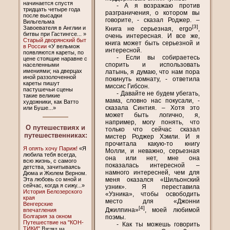
начинается спустя
- А я возражаю против
тридцать четыре года
разграничения, о котором вы
после высадки
говорите, - сказал Роджер. –
Вильгельма
[3]
Завоевателя в Англии и
Книга не серьезная, ergo
,
битвы при Гастингсе... »
очень интересная. И все же,
Старый дворянский быт
книга может быть серьезной и
в России
«У вельмож
интересной.
появляются кареты, по
- Если вы собираетесь
цене стоящие наравне с
спорить и использовать
населенными
имениями; на дверцах
латынь, я думаю, что нам пора
иной раззолоченной
покинуть комнату, - ответила
кареты пишут
миссис Гибсон.
пастушечьи сцены
- Давайте не будем убегать,
такие великие
мама, словно нас покусали, -
художники, как Ватто
сказала Синтия. – Хотя это
или Буше...»
может быть логично, я,
например, могу понять, что
О путешествиях и
только что сейчас сказал
путешественниках:
мистер Роджер Хэмли. И я
прочитала какую-то книгу
Я опять хочу Париж!
«Я
Молли, и неважно, серьезная
любила тебя всегда,
она или нет, мне она
всю жизнь, с самого
показалась интересной –
детства, зачитываясь
намного интересней, чем для
Дюма и Жюлем Верном.
Эта любовь со мной и
меня оказался «Шильонский
сейчас, когда я сижу...»
узник». Я переставила
История Белозерского
«Узника», чтобы освободить
края
место для «Джонни
Венгерские
[4]
Джилпина»
, моей любимой
впечатления
Болгария за окном
поэмы.
Путешествие на "КОН-
- Как ты можешь говорить
ТИКИ"
Взгляд на