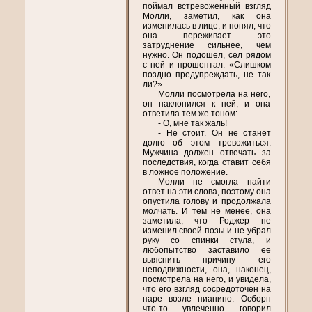
поймал встревоженный взгляд
Молли, заметил, как она
изменилась в лице, и понял, что
она переживает это
затруднение сильнее, чем
нужно. Он подошел, сел рядом
с ней и прошептал: «Слишком
поздно предупреждать, не так
ли?»
Молли посмотрела на него,
он наклонился к ней, и она
ответила тем же тоном:
- О, мне так жаль!
- Не стоит. Он не станет
долго об этом тревожиться.
Мужчина должен отвечать за
последствия, когда ставит себя
в ложное положение.
Молли не смогла найти
ответ на эти слова, поэтому она
опустила голову и продолжала
молчать. И тем не менее, она
заметила, что Роджер не
изменил своей позы и не убрал
руку со спинки стула, и
любопытство заставило ее
выяснить причину его
неподвижности, она, наконец,
посмотрела на него, и увидела,
что его взгляд сосредоточен на
паре возле пианино. Осборн
что-то увлеченно говорил