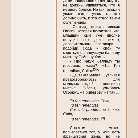
даже понаслышке. Поэтому вы
не должны удивляться, что я
немного боялся. Но как только я
увидел вас, я узнал, как это
должно быть, и это стало таким
облегчением.
- Синтия, - позвала миссис
Гибсон, которая посчитала, что
младший сын уже вполне
получил свою долю тихого,
доверительного разговора, -
подойди сюда и спой ту
короткую французскую балладу
мистеру Осборну Хэмли.
- Про какую балладу ты
говоришь, мама? «Tu t'en
[5]
repentiras, Colin»
?
- Да, такая милая, шутливая
предосторожность для
молодых людей, - пояснила
миссис Гибсон, улыбаясь
Осборну. – Припев звучит так ...
Tu t'en repentiras, Colin,
Tu t'en repentiras,
Car si tu prends une femme,
Colin,
[6]
Tu t'en repentiras...
Советом может
пользоваться тот, у кого есть
французская жена, но не