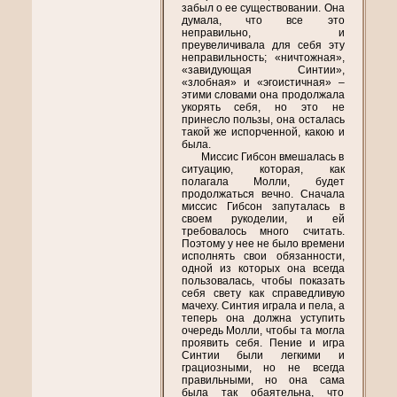
забыл о ее существовании. Она
думала, что все это
неправильно, и
преувеличивала для себя эту
неправильность; «ничтожная»,
«завидующая Синтии»,
«злобная» и «эгоистичная» –
этими словами она продолжала
укорять себя, но это не
принесло пользы, она осталась
такой же испорченной, какою и
была.
Миссис Гибсон вмешалась в
ситуацию, которая, как
полагала Молли, будет
продолжаться вечно. Сначала
миссис Гибсон запуталась в
своем рукоделии, и ей
требовалось много считать.
Поэтому у нее не было времени
исполнять свои обязанности,
одной из которых она всегда
пользовалась, чтобы показать
себя свету как справедливую
мачеху. Синтия играла и пела, а
теперь она должна уступить
очередь Молли, чтобы та могла
проявить себя. Пение и игра
Синтии были легкими и
грациозными, но не всегда
правильными, но она сама
была так обаятельна, что