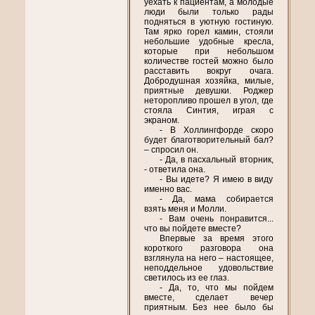
уехать к пациентам, а молодые
люди были только рады
подняться в уютную гостиную.
Там ярко горел камин, стояли
небольшие удобные кресла,
которые при небольшом
количестве гостей можно было
расставить вокруг очага.
Добродушная хозяйка, милые,
приятные девушки. Роджер
неторопливо прошел в угол, где
стояла Синтия, играя с
экраном.
- В Холлингфорде скоро
будет благотворительный бал?
– спросил он.
- Да, в пасхальный вторник,
- ответила она.
- Вы идете? Я имею в виду
именно вас.
- Да, мама собирается
взять меня и Молли.
- Вам очень понравится...
что вы пойдете вместе?
Впервые за время этого
короткого разговора она
взглянула на него – настоящее,
неподдельное удовольствие
светилось из ее глаз.
- Да, то, что мы пойдем
вместе, сделает вечер
приятным. Без нее было бы