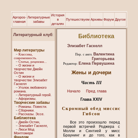
История
Apropos-
Литературные
в
Путешествуем
Архивы
Форум
Другое
главная
забавы
деталях
Литературный клуб
:
Библиотека
Элизабет Гаскелл
Мир литературы
Валентина
−
Классика,
Пер. с англ.
современность.
Григорьева
−
Статьи, рецензии...
Елена Первушина
Редактор:
О жизни и
−
творчестве Джейн
Жены и дочери
Остин
О жизни и
−
творчестве Элизабет
Часть III
Гaскелл
Уголок любовного
−
Начало
Пред. глава
романа.
Литературный герой.
−
Афоризмы.
−
Глава XXIV
Творческие забавы
Романы. Повести.
−
Скромный обед миссис
Сборники.
−
Гибсон
Рассказы. Эссe.
−
Библиотека
Джейн Остин,
Все это произошло перед
−
Элизабет Гaскелл,
−
первой встречей Роджера с
Люси Мод
−
Молли и Синтией у мисс
Монтгомери
Браунинг и до того, как в
Фандом