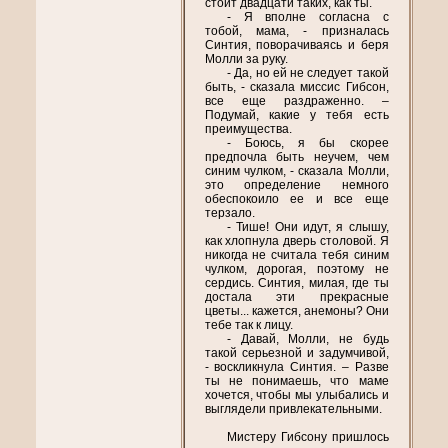
стоит двадцати таких, как ты.
- Я вполне согласна с
тобой, мама, - призналась
Синтия, поворачиваясь и беря
Молли за руку.
- Да, но ей не следует такой
быть, - сказала миссис Гибсон,
все еще раздраженно. –
Подумай, какие у тебя есть
преимущества.
- Боюсь, я бы скорее
предпочла быть неучем, чем
синим чулком, - сказала Молли,
это определение немного
обеспокоило ее и все еще
терзало.
- Тише! Они идут, я слышу,
как хлопнула дверь столовой. Я
никогда не считала тебя синим
чулком, дорогая, поэтому не
сердись. Синтия, милая, где ты
достала эти прекрасные
цветы... кажется, анемоны? Они
тебе так к лицу.
- Давай, Молли, не будь
такой серьезной и задумчивой,
- воскликнула Синтия. – Разве
ты не понимаешь, что маме
хочется, чтобы мы улыбались и
выглядели привлекательными.
Мистеру Гибсону пришлось