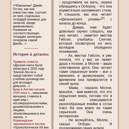
- продолжила ее мать, скорее
«"Ювенилии" Джейн
обращаясь к Осборну, - что она
Остен, как они
изумительно запоминает стихи.
известны нам, состоят
Я слышала, как она читает
из трех отдельных
[2]
«Шильонского узника»
с
тетрадей (книжках для
записей, вроде
начала до конца.
дневниковых).
- Думаю, нам будет
Названия на
довольно скучно слушать, как
соответствующих
она читает, - заметил мистер
тетрадях написаны
Гибсон, улыбаясь Синтии,
почерком самой
которая посмотрела на него
Джейн...»
взглядом обоюдного
понимания.
История в деталях:
- Ах, мистер Гибсон, я уже
поняла, что у вас не лежит
Правила этикета
:
душа к поэзии, а Молли – ваше
«Данная книга была
собственное дитя. Она читает
написана в 1832 году
такие серьезные книги – все о
Элизой Лесли и
явлениях и вычислениях, со
представляет собой
учебник-руководство
временем она превратится в
для молодых
синий чулок.
девушек...»
- Мама, - сказала Молли,
Брак в Англии начала
краснея, - вам кажется, что это
XVIII века
«...замужнюю
серьезная книга, потому что в
женщину ставили в
ней описываются
один ряд с
несовершеннолетними,
разнообразные ячейки в сотах
душевнобольными и
пчел. Но она вовсе не такая
лицами,
серьезная. Она очень
объявлявшимися вне
интересная.
закона...»
- Не волнуйтесь, Молли, -
Нормандские
сказал Осборн. – Я
завоеватели в Англии
«Хронологически XII век
поддерживаю синих чулков.