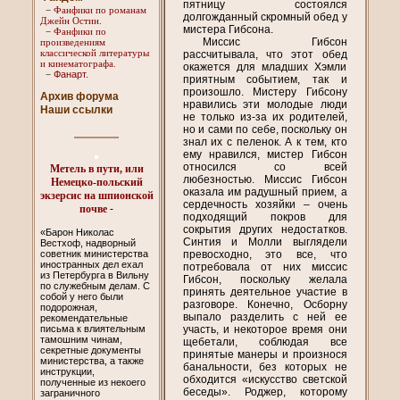
пятницу состоялся
−
Фанфики по романам
долгожданный скромный обед у
Джейн Остин.
мистера Гибсона.
−
Фанфики по
Миссис Гибсон
произведениям
классической литературы
рассчитывала, что этот обед
и кинематографа.
окажется для младших Хэмли
Фанарт.
−
приятным событием, так и
произошло. Мистеру Гибсону
Архив форума
нравились эти молодые люди
Наши ссылки
не только из-за их родителей,
но и сами по себе, поскольку он
знал их с пеленок. А к тем, кто
ему нравился, мистер Гибсон
относился со всей
Метель в пути, или
любезностью. Миссис Гибсон
Немецко-польский
оказала им радушный прием, а
экзерсис на шпионской
сердечность хозяйки – очень
почве
-
подходящий покров для
сокрытия других недостатков.
«Барон Николас
Синтия и Молли выглядели
Вестхоф, надворный
превосходно, это все, что
советник министерства
иностранных дел ехал
потребовала от них миссис
из Петербурга в Вильну
Гибсон, поскольку желала
по служебным делам. С
принять деятельное участие в
собой у него были
разговоре. Конечно, Осборну
подорожная,
выпало разделить с ней ее
рекомендательные
участь, и некоторое время они
письма к влиятельным
тамошним чинам,
щебетали, соблюдая все
секретные документы
принятые манеры и произнося
министерства, а также
банальности, без которых не
инструкции,
обходится «искусство светской
полученные из некоего
беседы». Роджер, которому
заграничного