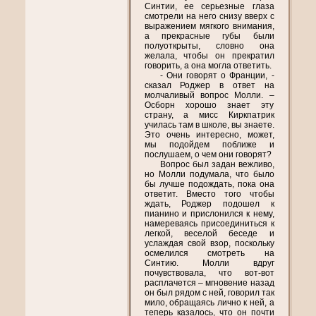
Синтии, ее серьезные глаза
смотрели на него снизу вверх с
выражением мягкого внимания,
а прекрасные губы были
полуоткрыты, словно она
желала, чтобы он прекратил
говорить, а она могла ответить.
- Они говорят о Франции, -
сказал Роджер в ответ на
молчаливый вопрос Молли. –
Осборн хорошо знает эту
страну, а мисс Киркпатрик
училась там в школе, вы знаете.
Это очень интересно, может,
мы подойдем поближе и
послушаем, о чем они говорят?
Вопрос был задан вежливо,
но Молли подумала, что было
бы лучше подождать, пока она
ответит. Вместо того чтобы
ждать, Роджер подошел к
пианино и прислонился к нему,
намереваясь присоединиться к
легкой, веселой беседе и
услаждая свой взор, поскольку
осмелился смотреть на
Синтию. Молли вдруг
почувствовала, что вот-вот
расплачется – мгновение назад
он был рядом с ней, говорил так
мило, обращаясь лично к ней, а
теперь казалось, что он почти