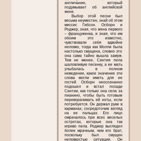
англичанин, который
подумывает об английской
жене.
Выбор этой песни был
весьма неуместен, знай об этом
миссис Гибсон. Осборн и
Роджер, зная, что жена первого
– француженка, и зная, что им
обоим это известно,
чувствовали себя вдвойне
неловко, тогда как Молли была
настолько смущена, словно это
она сама тайно вышла замуж.
Тем не менее, Синтия пела
шаловливую песенку, а ее мать
улыбалась в полном
неведении, какое значение эти
слова могли иметь для ее
гостей. Осборн неосознанно
подошел и встал позади
Синтии, как только она села за
пианино, чтобы быть готовым
переворачивать ей ноты, если
потребуется. Он держал руки в
карманах, сосредоточив взгляд
на ее пальцах. Его лицо
омрачалось при всех веселых
остротах, которые она так
игриво пела. Роджер выглядел
более мрачным, чем его брат,
поскольку был смущен
неловкостью ситуации. Он