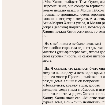
- Моя Ханна, выйдя за Тома Оукса, жи
Пирсонс Лейн, она собирала терносли
только неделю назад, и Молли Гибсон
прошла по тропинке… очень торопила
словно на встречу к кому-то. А малень
Анна-Мария Ханны упала, и Молли (
добрая девочка) подняла ее, поэтому е
Ханны прежде были сомнения, то тепе
нет.
- Но с ней никого не было, ведь так? –
беспокойно спросила одна из дам, так 
миссис Гудинаф прервалась, чтобы дое
свой кусочек пирога, на самом интер
месте.
- Да. Я сказала, что казалось, будто он
кому-то на встречу, а некоторое время 
пришел мистер Престон, выбежав из л
позади дома Ханны и он попросил:
«Пожалуйста, кружку воды, добрая
женщина, леди упала в обморок, в ист
или что-то в этом роде». Хотя он не зн
Ханну, Ханна знала его. «Многие зна
дурака Тома, а он - лишь немногих», 