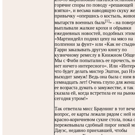
горячие споры по поводу «решающей
взятки», и весьма наводящую скуку ж
привычку «опершись о костыль, живо
[1]
мытарств военных быль
» - на повер
выплывали жалкие крохи и обрывки
ежедневных новостей, подобных этим
«Мартиндейл поднял цену на мясо на
полпенни за фунт» или «Как не стыдн
Гарри заказывать другую книгу по
кузнечному ремеслу в Книжном Обще
Мы с Фиби попытались ее прочесть, н
нет ничего интересного». Или «Интер
что будет делать мистер Эштон, раз Н
выходит замуж! Ведь она была с ним в
семнадцать лет! Очень глупо для же
ее возраста думать о замужестве, я так
сказала ей, когда встретила ее на рынк
сегодня утром!»
Так ответила мисс Браунинг в тот веч
вопрос, ее карты лежали рядом с ней н
красно-коричневом сукне стола, пока 
пережевывала сдобный пирог некой м
Дауэс, недавно приехавшей, чтобы