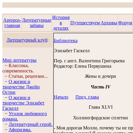
История
Apropos-
Литературные
в
Путешествуем
Архивы
Форум
главная
забавы
деталях
Литературный клуб
:
Библиотека
Элизабет Гаскелл
Мир литературы
Пер. с англ.
Валентина Григорьева
−
Классика,
Редактор:
Елена Первушина
современность.
−
Статьи, рецензии...
Жены и дочери
−
О жизни и
творчестве Джейн
Часть IV
Остин
Начало
Пред. глава
−
О жизни и
творчестве Элизабет
Глава XLVI
Гaскелл
−
Уголок любовного
Холлингфордские сплетни
романа.
−
Литературный герой.
- Моя дорогая Молли, почему ты не п
−
Афоризмы.