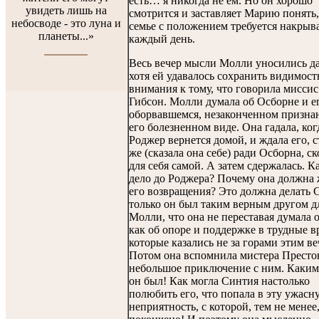
есть… я никогда не ем. Но он хорошо
увидеть лишь на
смотрится и заставляет Марию понять,
небосводе - это луна и
семье с положением требуется накрыва
планеты...»
каждый день.
Весь вечер мысли Молли уносились да
хотя ей удавалось сохранить видимост
внимания к тому, что говорила миссис
Гибсон. Молли думала об Осборне и е
оборвавшемся, незаконченном призна
его болезненном виде. Она гадала, ког
Роджер вернется домой, и ждала его, с
же (сказала она себе) ради Осборна, ск
для себя самой. А затем сдержалась. К
дело до Роджера? Почему она должна 
его возвращения? Это должна делать 
только он был таким верным другом д
Молли, что она не переставая думала о
как об опоре и поддержке в трудные в
которые казались не за горами этим ве
Потом она вспомнила мистера Престон
небольшое приключение с ним. Каким
он был! Как могла Синтия настолько
полюбить его, что попала в эту ужасн
неприятность, с которой, тем не менее