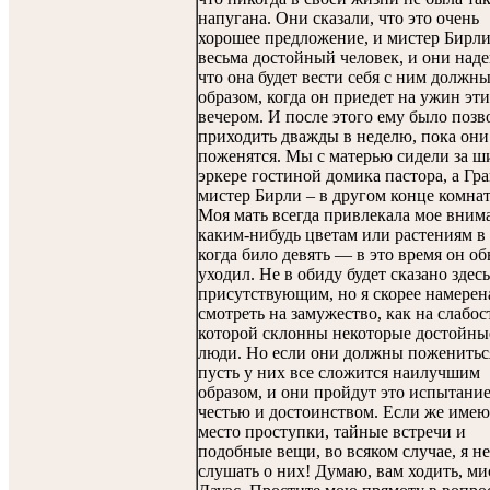
напугана. Они сказали, что это очень
хорошее предложение, и мистер Бирл
весьма достойный человек, и они наде
что она будет вести себя с ним должн
образом, когда он приедет на ужин эт
вечером. И после этого ему было позв
приходить дважды в неделю, пока они
поженятся. Мы с матерью сидели за ш
эркере гостиной домика пастора, а Гр
мистер Бирли – в другом конце комна
Моя мать всегда привлекала мое вним
каким-нибудь цветам или растениям в 
когда било девять — в это время он о
уходил. Не в обиду будет сказано здесь
присутствующим, но я скорее намерен
смотреть на замужество, как на слабост
которой склонны некоторые достойны
люди. Но если они должны поженитьс
пусть у них все сложится наилучшим
образом, и они пройдут это испытание
честью и достоинством. Если же имею
место проступки, тайные встречи и
подобные вещи, во всяком случае, я не
слушать о них! Думаю, вам ходить, ми