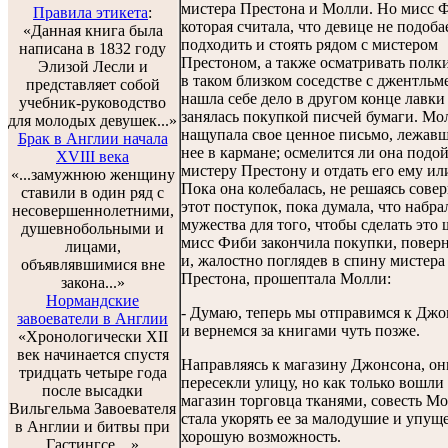
мистера Престона и Молли. Но мисс 
Правила этикета
:
которая считала, что девице не подоба
«Данная книга была
подходить и стоять рядом с мистером
написана в 1832 году
Престоном, а также осматривать полк
Элизой Лесли и
в таком близком соседстве с джентльм
представляет собой
нашла себе дело в другом конце лавки
учебник-руководство
занялась покупкой писчей бумаги. Мо
для молодых девушек...»
нащупала свое ценное письмо, лежавш
Брак в Англии начала
нее в кармане; осмелится ли она подо
XVIII века
мистеру Престону и отдать его ему ил
«...замужнюю женщину
Пока она колебалась, не решаясь сове
ставили в один ряд с
этот поступок, пока думала, что набра
несовершеннолетними,
мужества для того, чтобы сделать это 
душевнобольными и
мисс Фиби закончила покупки, поверн
лицами,
и, жалостно поглядев в спину мистера
объявлявшимися вне
Престона, прошептала Молли:
закона...»
Нормандские
- Думаю, теперь мы отправимся к Дж
завоеватели в Англии
и вернемся за книгами чуть позже.
«Хронологически XII
век начинается спустя
Направляясь к магазину Джонсона, он
тридцать четыре года
пересекли улицу, но как только вошли
после высадки
магазин торговца тканями, совесть М
Вильгельма Завоевателя
стала укорять ее за малодушие и упу
в Англии и битвы при
хорошую возможность.
Гастингсе... »