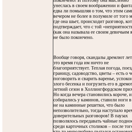
покончено! И поэтому она мысленно
унеслась в своем воображении и фанта
едва ли помышляя о том, что этим са
вечером не более в полумиле от того м
где она шьет, происходит разговор, ко
подтверждает, что с той «неприятнос
(как она называла ее своим девичьим 
не было покончено.
Вообще говоря, скандалы дремлют лет
это время года им ничто не
благоприятствует. Теплая погода, поез
границу, садоводство, цветы – есть о 
поговорить и сварить варенье, успоко
злого бесенка и погрузить его в дремо
летний сезон в Холлингфордском прих
Но когда вечера становились короче, 
собирались у каминов, ставили ноги в 
не на каминные решетки, что было
непозволительно, тогда наступало вре
доверительных разговоров! В паузах
позволялось передавать чайные подно
среди карточных столиков – после того
кто-то миролюбиво пытался останови