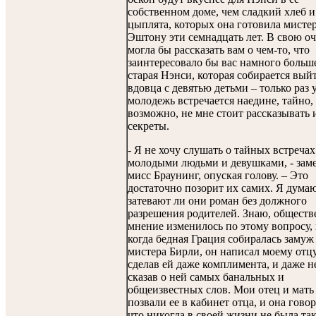
собственном доме, чем сладкий хлеб и
цыплята, которых она готовила мисте
Эштону эти семнадцать лет. В свою оч
могла бы рассказать вам о чем-то, что
заинтересовало бы вас намного больше
старая Нэнси, которая собирается выйт
вдовца с девятью детьми – только раз 
молодежь встречается наедине, тайно, 
возможно, не мне стоит рассказывать 
секреты.
- Я не хочу слушать о тайных встреча
молодыми людьми и девушками, - зам
мисс Браунинг, опуская голову. – Это
достаточно позорит их самих. Я думаю
затевают ли они роман без должного
разрешения родителей. Знаю, обществ
мнение изменилось по этому вопросу,
когда бедная Грация собиралась замуж 
мистера Бирли, он написал моему отцу
сделав ей даже комплимента, и даже н
сказав о ней самых банальных и
общеизвестных слов. Мои отец и мать
позвали ее в кабинет отца, и она говор
что никогда в своей жизни не была та