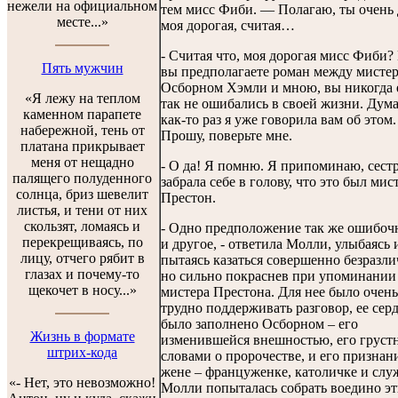
нежели на официальном
тем мисс Фиби. — Полагаю, ты очень 
месте...»
моя дорогая, считая…
- Считая что, моя дорогая мисс Фиби?
Пять мужчин
вы предполагаете роман между мисте
Осборном Хэмли и мною, вы никогда
«Я лежу на теплом
так не ошибались в своей жизни. Дум
каменном парапете
как-то раз я уже говорила вам об этом.
набережной, тень от
Прошу, поверьте мне.
платана прикрывает
меня от нещадно
- О да! Я помню. Я припоминаю, сест
палящего полуденного
забрала себе в голову, что это был мис
солнца, бриз шевелит
Престон.
листья, и тени от них
скользят, ломаясь и
- Одно предположение так же ошибочн
перекрещиваясь, по
и другое, - ответила Молли, улыбаясь 
лицу, отчего рябит в
пытаясь казаться совершенно безразли
глазах и почему-то
но сильно покраснев при упоминании
щекочет в носу...»
мистера Престона. Для нее было очень
трудно поддерживать разговор, ее сер
было заполнено Осборном – его
Жизнь в формате
изменившейся внешностью, его грус
штрих-кода
словами о пророчестве, и его признан
жене – француженке, католичке и слу
«- Нет, это невозможно!
Молли попыталась собрать воедино э