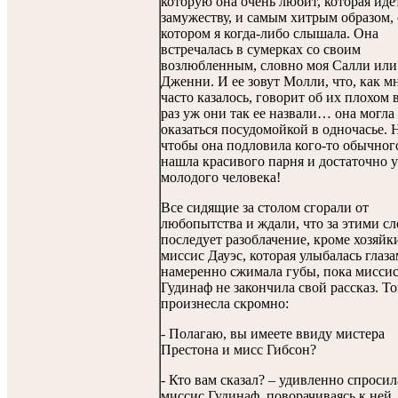
которую она очень любит, которая иде
замужеству, и самым хитрым образом, 
котором я когда-либо слышала. Она
встречалась в сумерках со своим
возлюбленным, словно моя Салли или
Дженни. И ее зовут Молли, что, как м
часто казалось, говорит об их плохом 
раз уж они так ее назвали… она могла
оказаться посудомойкой в одночасье. Н
чтобы она подловила кого-то обычног
нашла красивого парня и достаточно 
молодого человека!
Все сидящие за столом сгорали от
любопытства и ждали, что за этими с
последует разоблачение, кроме хозяйк
миссис Дауэс, которая улыбалась глаза
намеренно сжимала губы, пока мисси
Гудинаф не закончила свой рассказ. То
произнесла скромно:
- Полагаю, вы имеете ввиду мистера
Престона и мисс Гибсон?
- Кто вам сказал? – удивленно спросил
миссис Гудинаф, поворачиваясь к ней.