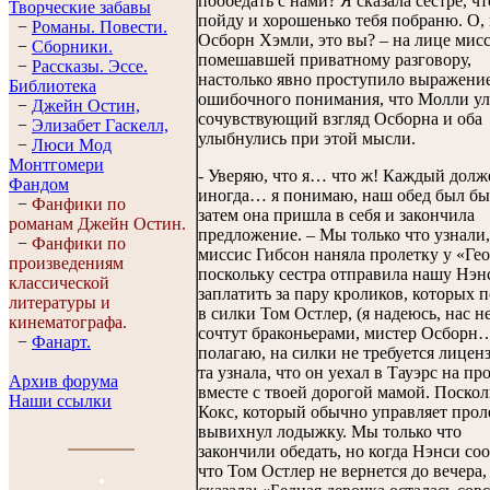
пообедать с нами? Я сказала сестре, чт
Творческие забавы
пойду и хорошенько тебя побраню. О,
−
Романы. Повести.
Осборн Хэмли, это вы? – на лице мис
−
Сборники.
помешавшей приватному разговору,
−
Рассказы. Эссe.
настолько явно проступило выражени
Библиотека
ошибочного понимания, что Молли у
−
Джейн Остин,
сочувствующий взгляд Осборна и оба
−
Элизабет Гaскелл,
улыбнулись при этой мысли.
−
Люси Мод
Монтгомери
- Уверяю, что я… что ж! Каждый долж
Фандом
иногда… я понимаю, наш обед был б
−
Фанфики по
затем она пришла в себя и закончила
романам Джейн Остин.
предложение. – Мы только что узнали,
−
Фанфики по
миссис Гибсон наняла пролетку у «Гео
произведениям
поскольку сестра отправила нашу Нэн
классической
заплатить за пару кроликов, которых 
литературы и
в силки Том Остлер, (я надеюсь, нас н
кинематографа.
сочтут браконьерами, мистер Осборн
−
Фанарт.
полагаю, на силки не требуется лиценз
та узнала, что он уехал в Тауэрс на пр
Архив форума
вместе с твоей дорогой мамой. Поскол
Наши ссылки
Кокс, который обычно управляет прол
вывихнул лодыжку. Мы только что
закончили обедать, но когда Нэнси со
что Том Остлер не вернется до вечера,