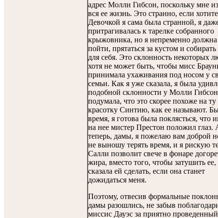
адрес Молли Гибсон, поскольку мне и
вся ее жизнь. Это странно, если хотите
Девочкой я сама была странной, я даж
притрагивалась к тарелке собранного
крыжовника, но я непременно должна
пойти, прятаться за кустом и собирать
для себя. Это склонность некоторых л
хотя не может быть, чтобы мисс Браун
принимала ухаживания под носом у с
семьи. Как я уже сказала, я была удив
подобной склонности у Молли Гибсон,
подумала, что это скорее похоже на ту
красотку Синтию, как ее называют. Б
время, я готова была поклясться, что 
на нее мистер Престон положил глаз. 
теперь, дамы, я пожелаю вам доброй н
не выношу терять время, и я рискую те
Салли позволит свече в фонаре догоре
жира, вместо того, чтобы затушить ее, 
сказала ей сделать, если она станет
дожидаться меня.
Поэтому, отвесив формальные поклон
дамы разошлись, не забыв поблагодар
миссис Дауэс за приятно проведенный