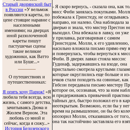
Старый дворянский быт
- Я скоро вернусь, - сказала она, как т
в России
«У вельмож
мисс Фиби занялась покупками. Молл
появляются кареты, по
побежала к Гринстеду, не оглядываясь
цене стоящие наравне с
направо, ни налево. Она наблюдала за
населенными
дверью и знала, что мистер Престон н
имениями; на дверцах
выходил. Она вбежала в лавку, он уже
иной раззолоченной
у прилавка, разговаривая с самим
кареты пишут
Гринстедом. Молли, к его удивлению,
пастушечьи сцены
насильно вложила письмо прямо ему в
такие великие
и повернулась, чтобы вернуться к мис
художники, как Ватто
Фиби. В дверях лавки стояла миссис
или Буше...»
Гудинаф, задержавшись на входе, она
пристально смотрела круглыми глазам
которые округлились еще больше и из-
О путешествиях и
очков стали походить на совиные, ка
путешественниках:
Гибсон передавала письмо мистеру Пр
которое он, осознавая, что за ним наб
Я опять хочу Париж!
«Я
и придерживаясь привычной практик
любила тебя всегда, всю
тайных дел, быстро положил его в ка
жизнь, с самого детства,
неоткрытым. Возможно, если бы у не
зачитываясь Дюма и
время на размышление, он бы без кол
Жюлем Верном. Эта
опозорил Молли, отказавшись от того,
любовь со мной и
она так настойчиво заставляла его взят
сейчас, когда я сижу...»
История Белозерского