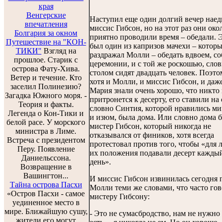
края
Венгерские
Наступил еще один долгий вечер наед
впечатления
миссис Гибсон, но на этот раз они око
Болгария за окном
приятно проводили время – обедали. 
Путешествие на "КОН-
был один из капризов мачехи – которы
ТИКИ"
Взгляд на
раздражал Молли – обедать вдвоем, с
прошлое. Старик с
церемонии, и с той же роскошью, слов
острова Фату-Хива.
столом сидят двадцать человек. Поэто
Ветер и течение. Кто
хотя и Молли, и миссис Гибсон, и даж
заселил Полинезию?
Мария знали очень хорошо, что никто
Загадка Южного моря. -
притронется к десерту, его ставили на 
Теория и факты.
словно Синтия, которой нравились ми
Легенда о Кон-Тики и
и изюм, была дома. Или словно дома 
белой расе. У морского
мистер Гибсон, который никогда не
министра в Лиме.
отказывался от фиников, хотя всегда
Встреча с президентом
протестовал против того, чтобы «для 
Перу. Появление
их положения подавали десерт кажды
Даниельссона.
день».
Возвращение в
Вашингтон...
И миссис Гибсон извинилась сегодня 
Тайна острова Пасхи
Молли теми же словами, что часто го
«Остров Пасхи - самое
мистеру Гибсону:
уединенное место в
мире. Ближайшую сушу,
- Это не сумасбродство, нам не нужно
жители его могут