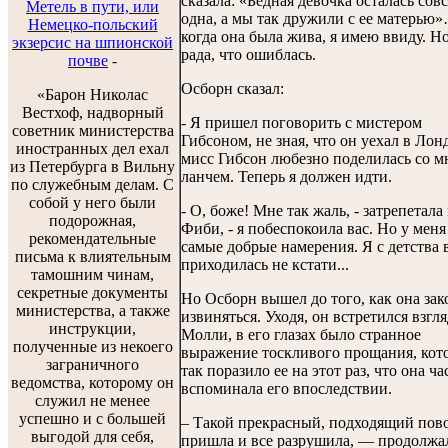
сказала: «Бедная девочка осталась сов
Метель в пути, или
одна, а мы так дружили с ее матерью
Немецко-польский
когда она была жива, я имею ввиду. Но
экзерсис на шпионской
рада, что ошиблась.
почве
-
Осборн сказал:
«Барон Николас
Вестхоф, надворный
- Я пришел поговорить с мистером
советник министерства
Гибсоном, не зная, что он уехал в Лон
иностранных дел ехал
мисс Гибсон любезно поделилась со м
из Петербурга в Вильну
ланчем. Теперь я должен идти.
по служебным делам. С
собой у него были
- О, боже! Мне так жаль, - затрепетала
подорожная,
Фиби, - я побеспокоила вас. Но у мен
рекомендательные
самые добрые намерения. Я с детства 
письма к влиятельным
приходилась не кстати...
тамошним чинам,
секретные документы
Но Осборн вышел до того, как она за
министерства, а также
извиняться. Уходя, он встретился взгл
инструкции,
Молли, в его глазах было странное
полученные из некоего
выражение тоскливого прощания, кот
заграничного
так поразило ее на этот раз, что она ча
ведомства, которому он
вспоминала его впоследствии.
служил не менее
успешно и с большей
– Такой прекрасный, подходящий повод
выгодой для себя,
пришла и все разрушила, — продолжа