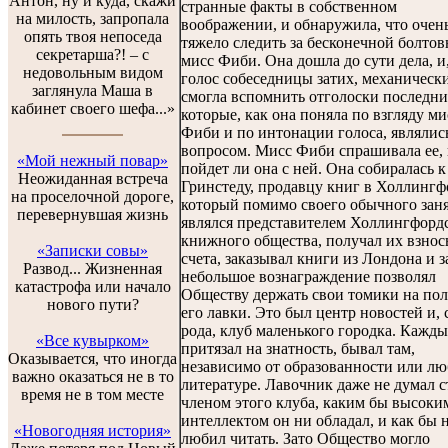
Антон, ну и куда, скажи
странные факты в собственном
на милость, запропала
воображении, и обнаружила, что очен
опять твоя непоседа
тяжело следить за бесконечной болтов
секретарша?! – с
мисс Фиби. Она дошла до сути дела, и,
недовольным видом
голос собеседницы затих, механическ
заглянула Маша в
смогла вспомнить отголоски последни
кабинет своего шефа...»
которые, как она поняла по взгляду ми
Фиби и по интонации голоса, являлис
вопросом. Мисс Фиби спрашивала ее, 
«Мой нежный повар»
пойдет ли она с ней. Она собиралась к
Неожиданная встреча
Гринстеду, продавцу книг в Холлингф
на проселочной дороге,
который помимо своего обычного зан
перевернувшая жизнь
являлся представителем Холлингфорд
книжного общества, получал их взнос
«Записки совы»
счета, заказывал книги из Лондона и з
Развод... Жизненная
небольшое вознаграждение позволял
катастрофа или начало
Обществу держать свои томики на по
нового пути?
его лавки. Это был центр новостей и, 
рода, клуб маленького городка. Кажды
«Все кувырком»
притязал на знатность, бывал там,
Оказывается, что иногда
независимо от образованности или лю
важно оказаться не в то
литературе. Лавочник даже не думал с
время не в том месте
членом этого клуба, каким бы высоки
интеллектом он ни обладал, и как бы 
«Новогодняя история»
любил читать. Зато Общество могло