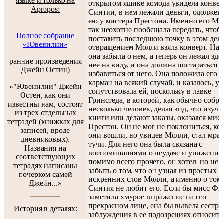
языке и только на
открытом ящике комода увидела конв
Apropos:
Синтии, в нем лежали деньги, одолж
ею у мистера Престона. Именно его 
так неохотно пообещала передать, что
Полное собрание
поставить последнюю точку в этом де
«Ювенилии»
отвращением Молли взяла конверт. На
она забыла о нем, а теперь он лежал зд
ранние произведения
нее на виду, и она должна постараться
Джейн Остин)
избавиться от него. Она положила его
карман на всякий случай, и казалось, у
«"Ювенилии" Джейн
сопутствовала ей, поскольку в лавке
Остен, как они
Гринстеда, в которой, как обычно соб
известны нам, состоят
несколько человек, делая вид, что изу
из трех отдельных
книги или делают заказы, оказался ми
тетрадей (книжках для
Престон. Он не мог не поклониться, к
записей, вроде
они вошли, но увидев Молли, стал мр
дневниковых).
тучи. Для него она была связана с
Названия на
воспоминаниями о неудаче и унижени
соответствующих
помимо всего прочего, он хотел, но не
тетрадях написаны
забыть о том, что он узнал из простых
почерком самой
искренних слов Молли, а именно о том
Джейн...»
Синтия не любит его. Если бы мисс 
заметила хмурое выражение на его
прекрасном лице, она бы вывела сестр
История в деталях:
заблуждения в ее подозрениях относи