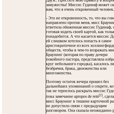
Дауэс. Простите мою прямоту в вопро
замужества! Миссис Гудинаф может ск
вам, что я очень откровенный человек
- Это не откровенность, то, что вы гов
направлено против меня, мисс Браунин
ответила обиженная миссис Гудинаф, 
готовая ходить своей картой, как толь
понадобится. А что касается миссис Да
ей слишком хотелось попасть в самое
аристократичное из всех холлингфорд
обществ, чтобы в чем-то возражать ми
Браунинг (которая по праву дочери
покойного пастора, представляла изб
круг небольшого городка), касалось ли
безбрачия, брака, двоеженства или
многоженства.
Поэтому остаток вечера прошел без
дальнейших упоминаний о секрете, к
так не терпелось раскрыть миссис Гуд
[2]
пока замечание apropos de rein
, сдел
мисс Браунинг в тишине карточной ра
не допустило связи с предыдущим
разговором. Она сказала неожиданно р