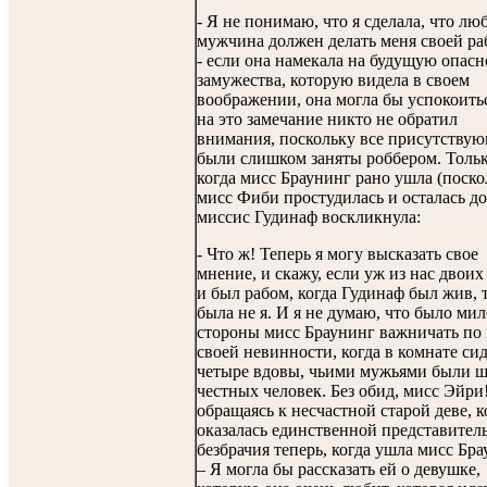
- Я не понимаю, что я сделала, что лю
мужчина должен делать меня своей ра
- если она намекала на будущую опасн
замужества, которую видела в своем
воображении, она могла бы успокоить
на это замечание никто не обратил
внимания, поскольку все присутству
были слишком заняты роббером. Толь
когда мисс Браунинг рано ушла (поско
мисс Фиби простудилась и осталась до
миссис Гудинаф воскликнула:
- Что ж! Теперь я могу высказать свое
мнение, и скажу, если уж из нас двоих
и был рабом, когда Гудинаф был жив, т
была не я. И я не думаю, что было мил
стороны мисс Браунинг важничать по
своей невинности, когда в комнате си
четыре вдовы, чьими мужьями были ш
честных человек. Без обид, мисс Эйри!
обращаясь к несчастной старой деве, к
оказалась единственной представител
безбрачия теперь, когда ушла мисс Бра
– Я могла бы рассказать ей о девушке,