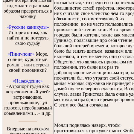
Даже потеря под Новый
похвастаться, что среди его подписчик
год может странным
большинство семей графства, некотор
образом превратиться в
них считали свое членство чем-то вро
находку
обязанности, соответствующей их
положению, но не часто пользовались
«Русские каникулы»
привилегией чтения книг. В то время 
История о том, как
городке были жители, такие как мисс
найти и не потерять
Гудинаф, полагавшие про себя чтение
свою судьбу
большой потерей времени, которое лу
было бы занять шитьем, вязанием или
«Пинг-понг»
Море,
выпечкой, и тем не менее, они состоял
солнце, курортный
Обществе, что являлось признаком их
роман... или встреча
положения, это были как раз те
своей половинки?
добропорядочные женщины-матери, к
посчитали бы, что утратят свой статус
«Наваждение»
милая молодая служанка не приведет 
«Аэропорт гудел как
домой после вечернего чаепития. Во в
встревоженный улей:
случае, лавка Гринстеда была очень у
встречающие,
местом для праздного времяпрепрово
провожающие, гул
С этим все были согласны.
голосов, перебиваемый
объявлениями…» и др.
Молли поднялась наверх, чтобы
Впервые на русском
приготовиться к прогулке с мисс Фиби