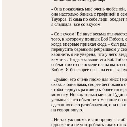
- Она показалась мне очень любезной,
она настолько близка с графиней и сем
Тауэрса. И сама по себе леди, обедает 
я слышала, все со вкусом.
- Со вкусом! Ее вкус весьма отличаетс
того, к которому привык Боб Гибсон, 
когда впервые приехал сюда – был рад
перекусить бараньим ребрышком у себ
кабинете, я не уверена, что у него вез
камины. Тогда мы звали его Боб Гибсо
сейчас никто не осмелится назвать его
Бобом. Я бы скорее назвала его грязну
- Думаю, это очень плохо для мисс Гиб
сказала одна дама, скорее беспокоясь о
чтобы вернуть разговор к более интер
моменту. Но как только миссис Гудин
услышала это обычное замечание по п
сделанного ею разоблачения, она наки
на говорившую.
- Не так уж плохо, и я попрошу вас об
одолжении не употреблять таких слов