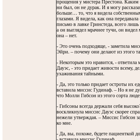
прощения у мистера Престона. Каким
ни был, он не дурак. И я могу рассказа
больше… то, что я видела собственны
глазами. Я видела, как она передавала
письмо в лавке Гринстеда, всего лишь 
а он выглядел мрачнее тучи, он видел 
она – нет.
- Это очень подходяще, - заметила мис
Эйри. – почему они делают из этого т
- Некоторым это нравится, - ответила 
Дауэс, - это придает живости всему, де
ухаживания тайными.
- Да, это только придает остроты их еде
вставила миссис Гудинаф. – Но я не д
что Молли Гибсон из этого сорта люде
- Гибсоны всегда держали себя высоко
воскликнула миссис Дауэс скорее спр
нежели утверждая. – Миссис Гибсон з
ко мне.
- Да, вы, похоже, будете пациенткой д
- вставила миссис Гудинаф.