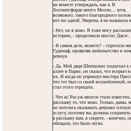
не можете утверждать, как я. В
Холлингфорде много Молли… хотя,
возможно, такого благородного поло
нет ни одной. Уверена, я не называла 
- Нет, но я знаю. Я тоже могу рассказа
историю, - продолжила миссис Дауэс.
- В самом деле, можете? – спросила м
Гудинаф, проявляя любопытство и не
ревнуя.
- Да. Мой дядя Шипшэнкс подъехал к 
аллее в Парке, он сказал, что всерьез 
их. И когда он упрекнул мистера Прес
что тот был со своей возлюбленной, о
стал этого отрицать.
- Что ж! Раз уж многое стало известно,
расскажу то, что знаю. Только, дамы, 
не хотелось оказывать девушке плоху
услугу, поэтому вы должны сохранить 
я расскажу вам, в секрете, - конечно, 
обещали, это было легко.