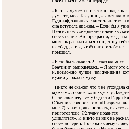
поселиться в Холлингфорде.
- Быть замужем не так уж плохо, как в
думаете, мисс Браунинг, - заметила ми
Гудинаф, защищая святое таинство, в 
она вступала дважды. – Если бы я уви
Нэнси, я бы совершенно иначе высказ
свое мнение. Это прекрасно, когда ты
можешь расплатиться за то, что у тебя 
на обед, да так, чтобы никто тебе не
помешал.
- Если бы только это! – сказала мисс
Браунинг, выпрямляясь. – Я могу это с
и, возможно, лучше, чем женщина, ко
нужно угождать мужу.
- Никто не скажет, что я не угождала 
мужьям… обоим, хотя вкусы у Джере
были сложнее, чем у бедного Гарри Би
Обычно я говорила им: «Предоставьте
мне. Для вас лучше не знать, из чего о
приготовлена. Желудку нравится
удивляться». И никто из них не раская
своем доверии. Поверьте моему слову,
бекон будут вкуснее для Нэнси в ее