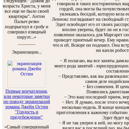
следующей: "Дожив до
говорила в таких восторженных выр
возраста Христа, у меня
гордой, она могла бы почувствоват
все еще не было своей
увлекаясь беседой, которую вела ее
квартиры". Антон
Леннокс поглядывает на свободный стул
Палыч резво
Эдит освободит его от своих расспро
подпрыгнул в гробу и
вполне уверена, будет ли он в го
совершил изящный
появление оказалось для Маргарет сю
пируэт...»
проведет приятный вечер. Ему нравил
что и ей. Вскоре он подошел. Она встр
ни капли робост
Экранизации...
− Я полагаю, вы все заняты дамски
моего рода занятий - юриспруденции
составлени
− Представляю, как вы развлекались,
самом деле индийские
− Без сомнения. И цены
Первые впечатления,
Появились джентльмен
или некоторые заметки
− Это ваш последний прием, верн
по поводу экранизаций
− Нет. Я думаю, после этого вечер
романа Джейн Остин
несколько недель. В конце концов
"Гордость и
приготовления к важному событию уж
предубеждение"
Эдит будет в
− Я не так уверен в ней, но могу пре
«Самый совершенный
видел вас в последний раз, вы 