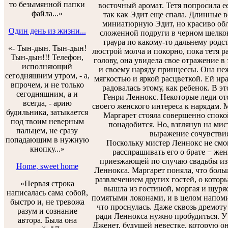
то безымянной папки
восточный аромат. Тетя попросила е
файла...»
так как Эдит еще спала. Длинные 
миниатюрную Эдит, но красиво обл
Один день из жизни...
сложенной подруги в черном шелково
траура по какому-то дальнему родс
«- Тын-дын. Тын-дын!
люстрой молча и покорно, пока тетя р
Тын-дын!!! Телефон,
голову, она увидела свое отражение в
исполняющий
и своему наряду принцессы. Она неж
сегодняшним утром, - а,
мягкостью и яркой расцветкой. Ей нра
впрочем, и не только
радовалась этому, как ребенок. В э
сегодняшним, а и
Генри Леннокс. Некоторые леди отс
всегда, - арию
своего женского интереса к нарядам.
будильника, затыкается
Маргарет стояла совершенно спокой
под твоим неверным
понадобится. Но, взглянув на мис
пальцем, не сразу
выражение сочувствия,
попадающим в нужную
Поскольку мистер Леннокс не смог 
кнопку...»
расспрашивать его о брате − жен
приезжающей по случаю свадьбы из 
Home, sweet home
Леннокса. Маргарет поняла, что больш
развлечением других гостей, о которы
«Первая строка
вышла из гостиной, моргая и щурясь
написалась сама собой,
помятыми локонами, и в целом напоми
быстро и, не тревожа
что проснулась. Даже сквозь дремоту
разум и сознание
ради Леннокса нужно пробудиться. У 
автора. Была она
Дженет, будущей невестке, которую она