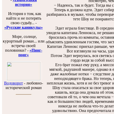
посмотрю, чем
история»
− Надеюсь, так и будет. Тогда вы с
Теперь я должна идти. Эдит собир
История о том, как
разбираюсь в музыке, чтобы переворач
найти и не потерять
тете Шоу не понравится
свою судьбу... -
«Русские каникулы»
Эдит играла блестяще. В середине
увидела капитана Леннокса, не решаю
Море, солнце,
бросилась прочь из комнаты, остав
курортный роман... или
объяснять удивленным гостям, что заст
встреча своей
Капитан Леннокс приехал раньше, чем
половинки? -
«Пинг-
Все взглянули на часы, уди
понг»
Потом Эдит вернулась, вся светясь о
гордо ведя за собой выс
Его брат пожал ему руку, а мисси
мягкой, радушной манере, однако в 
даже жалобные нотки − следствие д
неподходящего брака. Но теперь, к
Водоворот
-
любовно-
неплохая жизнь, хотя и не без тревог
исторический роман
Шоу стала опасаться за свое здоро
кашель, когда она думала об это
советовали ей то, о чем она мечтала 
как и большинство людей, временами
никогда не любила что-то делат
удовольствию. Она предпочитала 