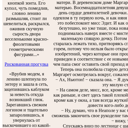
матери. В деревенском доме Маргаре
кнопкой зонта. Его
матерью. Восемнадцатилетняя девушк
купол, чуть помедлив,
день сердце девятилетней девочки.
словно лениво
одеялом в ту первую ночь, и как няня
размышляя, стоит ли
это побеспокоит мисс Эдит. И как о
шевелиться, раскрылся,
безутешно, но уже тише, пока нова
оживив скучную
поднималась наверх вместе с мисте
сырость двора
маленькую спящую дочку. Потом 
веселенькими красно-
старалась лежать тихо, притворяясь с
фиолетовыми
горем, потому что нельзя было открыт
геометрическими
изобретений, через которые они про
фигурами...»
приведен в соответствие с ее новым
Рискованная прогулка
чем папа смог оставить свой приход и
Теперь она полюбила старую детску
«Врубив модем, я
Маргарет осмотрелась вокруг, сожалея,
лениво шлепнула по
− Ах, Ньютон! − сказала она. − Я дум
энтеру и зашла в сеть,
эту милую ст
зацепившись каблуком
− На самом деле, мисс, все, кроме ме
за невесть откуда
как раньше, и свет здесь такой плохой
возникший глюк.
кроме как у окна, а там всегда жутки
Зарегавшись свежим
довести кого-либо д
логином и тщательно
− Ну, думаю, что в Неаполе у вас б
запаролившись, я
сможешь закончить свое рукоделие там
увернулась от
− вижу, 
выскочившего из какой-
Спускаясь вниз по лестнице с ша