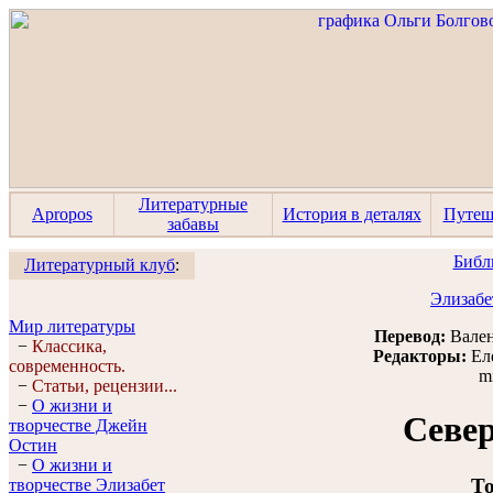
Литературные
Apropos
История в деталях
Путеш
забавы
Библ
Литературный клуб
:
Элизабе
Мир литературы
Перевод:
Вален
−
Классика,
Редакторы:
Ел
современность.
m
−
Статьи, рецензии...
−
О жизни и
Севе
творчестве Джейн
Остин
−
О жизни и
То
творчестве Элизабет