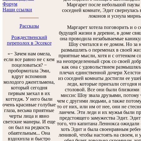
Форум
Маргарет после небольшой паузы о
Наши ссылки
соседней комнате, Эдит свернулась 
локонов и уснула мирн
Рассказы
Маргарет хотела поговорить и о со
будущей жизни в деревне, в доме свящ
Рождественский
она проводила незабываемые каникулы
переполох в Эссексе
Шоу считался и ее домом. Но за
размышлять о переменах в своей жиз
«− Зачем нам омела,
приятные мысли, хотя и с оттенком со
если все равно не с кем
на неопределенный срок со своей добр
поцеловаться? −
как она с удовольствием размышлял
пробормотала Эми,
плечах единственной дочери Хелстон
вдруг вспомнив
из соседней комнаты достигли ее уше
молодого джентльмена,
леди, которые приехали сегодня н
который сегодня
столовой. Все они были близкими 
первым заехал в их
миссис Шоу звала друзьями, потому ч
коттедж. У него были
чем с другими людьми, а также потому
очень красивые голубые
то от них, или им от нее, они не стес
глаза, весьма приятные
ланчем. Эти леди и их мужья были п
черты лица и явно
предстоящего замужества Эдит. Эдит 
светские манеры. И еще
того, что капитана Леннокса ожидали 
он был на редкость
хоть Эдит и была своенравным ребен
обаятельным... Она
ленивой, чтобы настоять на своем, и 
вздохнула и быстро
обед будет довольно скромным, хот