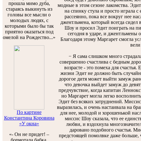
прошла мимо дуба,
модные в этом сезоне лакомства. Эдит
стараясь выкинуть из
на спинку стула и просто играла с 
головы все мысли о
рассеянно, пока все вокруг нее нас
молодых людях, с
джентльмена, который всегда сидел в
которыми было бы так
Шоу и просил Эдит поиграть на пи
приятно оказаться под
сегодня в ударе, и джентльмены 
омелой на Рождество...»
Благодаря этому Маргарет смогла ус
вели
− Я сама слишком много страдала. 
совершенно счастлива с бедным дорог
возрасте - это помеха для счастья.
жизни Эдит не должно быть случайно
дорогое дитя может выйти замуж рано.
что девочка выйдет замуж до девят
предчувствие, когда капитан Леннокс..
но Маргарет могла легко восполнит
Эдит без всяких затруднений. Миссис
выразилась, и очень настаивала на бр
По картине
для нее, молодой и хорошенькой нас
Константина Коровина
миссис Шоу сказала, что ее единс
«У окна»
любви, и вздохнула многозначител
даровано подобного счастья. Ми
«- Он не придет! –
предстоящей помолвке даже больше, ч
бормотала бабка,