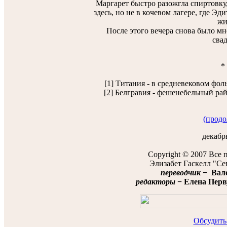
Маргарет быстро разожгла спиртовку,
здесь, но не в кочевом лагере, где Э
жи
После этого вечера снова было мно
свад
*
[1] Титания - в средневековом фол
[2] Белгравия - фешенебельный рай
(продо
декабрь
Copyright © 2007 Все 
Элизабет Гаскелл "Се
переводчик
− Вале
редакторы
− Елена Перву
Обсудить