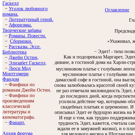
Гaскелл
−
Уголок любовного
Оглавление
романа.
−
Литературный герой.
Гл
−
Афоризмы.
Творческие забавы
Предсваде
−
Романы. Повести.
«Ухаживал, ж
−
Сборники.
−
Рассказы. Эссe.
− Эдит! - тихо позв
Библиотека
Как и подозревала Маргарет, Эдит 
−
Джейн Остин,
диване, в гостиной дома на Харли-стр
−
Элизабет Гaскелл,
−
Люси Мод
муслиновом платье с голубыми лента
Монтгомери
муслиновое платье с голубыми лен
Фандом
дамасской софе в гостиной, она выгля
−
Фанфики по
снова залюбовалась красотой своей к
романам Джейн Остин.
не раз отмечали миловидность Эдит, 
−
Фанфики по
до последних дней, когда перспектив
произведениям
усилила действие чар, которыми обл
классической
свадебных платьях и церемонии. И о
литературы и
описывал Эдит ее будущую жизнь на Ко
кинематографа.
И еще о том, как трудно поддержива
−
Фанарт.
трудность Эдит, кажется, считала с
ждали ее в замужней жизни), и о пла
Архив форума
для медового месяца в Шотландии. 