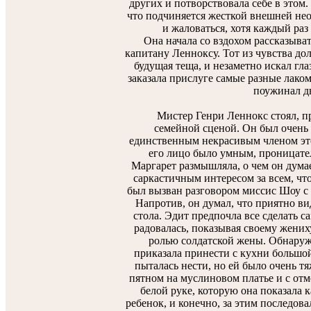
других и потворствовала себе в этом
что подчиняется жесткой внешней необ
и жаловаться, хотя каждый раз 
Она начала со вздохом рассказыва
капитану Ленноксу. Тот из чувства дол
будущая теща, и незаметно искал гла
заказала прислуге самые разные лакомс
поужинал дв
Мистер Генри Леннокс стоял, пр
семейной сценой. Он был очень п
единственным некрасивым членом эт
его лицо было умным, проницате
Маргарет размышляла, о чем он думае
саркастичным интересом за всем, что
был вызван разговором миссис Шоу с е
Напротив, он думал, что приятно ви
стола. Эдит предпочла все сделать с
радовалась, показывая своему жениху
ролью солдатской жены. Обнаружи
приказала принести с кухни большой
пыталась нести, но ей было очень тя
пятном на муслиновом платье и с отм
белой руке, которую она показала 
ребенок, и конечно, за этим последова