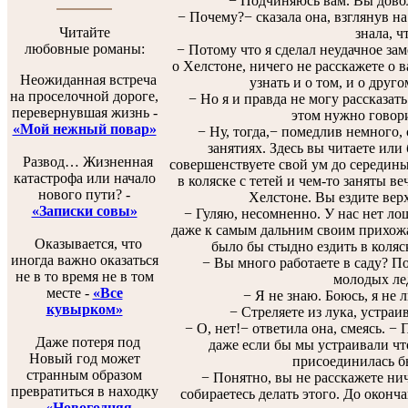
− Подчиняюсь вам. Вы доволь
− Почему?− сказала она, взглянув на
Читайте
знала, ч
любовные романы:
− Потому что я сделал неудачное заме
о Хелстоне, ничего не расскажете о в
Неожиданная встреча
узнать и о том, и о друг
на проселочной дороге,
− Но я и правда не могу рассказать 
перевернувшая жизнь -
этом нужно говорит
«Мой нежный повар»
− Ну, тогда,− помедлив немного, с
занятиях. Здесь вы читаете или 
Развод… Жизненная
совершенствуете свой ум до середины 
катастрофа или начало
в коляске с тетей и чем-то заняты в
нового пути? -
Хелстоне. Вы ездите верх
«Записки совы»
− Гуляю, несомненно. У нас нет лош
даже к самым дальним своим прихожа
Оказывается, что
было бы стыдно ездить в коляск
иногда важно оказаться
− Вы много работаете в саду? По-
не в то время не в том
молодых лед
месте -
«Все
− Я не знаю. Боюсь, я не 
кувырком»
− Стреляете из лука, устраив
− О, нет!− ответила она, смеясь. −
Даже потеря под
даже если бы мы устраивали что
Новый год может
присоединилась бы
странным образом
− Понятно, вы не расскажете ниче
превратиться в находку
собираетесь делать этого. До оконча
-
«Новогодняя