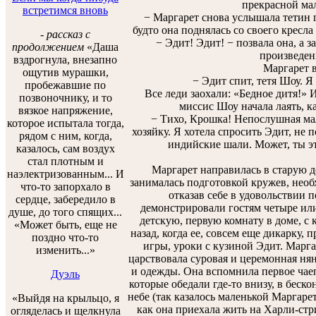
прекрасной ма
встретимся вновь
− Маргарет снова услышала тетин гол
будто она поднялась со своего кресла
-
рассказ с
− Эдит! Эдит! − позвала она, а за
продолжением
«Даша
произведен
вздрогнула, внезапно
Маргарет в
ощутив мурашки,
− Эдит спит, тетя Шоу. Я м
пробежавшие по
Все леди заохали: «Бедное дитя!» И
позвоночнику, и то
миссис Шоу начала лаять, ка
вязкое напряжение,
− Тихо, Крошка! Непослушная мал
которое испытала тогда,
хозяйку. Я хотела спросить Эдит, не
рядом с ним, когда,
индийские шали. Может, ты эт
казалось, сам воздух
стал плотным и
Маргарет направилась в старую де
наэлектризованным... И
занималась подготовкой кружев, необ
что-то запорхало в
отказав себе в удовольствии п
сердце, забередило в
демонстрировали гостям четыре или 
душе, до того спящих...
детскую, первую комнату в доме, с 
«Может быть, еще не
назад, когда ее, совсем еще дикарку, 
поздно что-то
игры, уроки с кузиной Эдит. Марга
изменить...»
царствовала суровая и церемонная нян
и одежды. Она вспомнила первое чаепи
Дуэль
которые обедали где-то внизу, в беско
небе (так казалось маленькой Маргарет)
«Выйдя на крыльцо, я
как она приехала жить на Харли-стри
огляделась и щелкнула