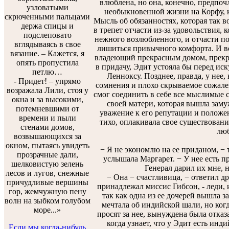
влюблена, но она, конечно, предпо
узловатыми
необыкновенной жизни на Корфу, 
скрюченными пальцами
Мысль об обязанностях, которая так 
держа спицы и
в трепет отчасти из-за удовольствия, 
подслеповато
нежного возлюбленного, и отчасти пот
вглядываясь в свое
лишиться привычного комфорта. И все
вязание. – Кажется, я
владеющий прекрасным домом, прекр
опять пропустила
в придачу, Эдит устояла бы перед ис
петлю…
Ленноксу. Позднее, правда, у нее
- Придет! – упрямо
сомнения и плохо скрываемое сожален
возражала Лили, стоя у
смог соединить в себе все мыслимые 
окна и за высокими,
своей матери, которая вышла заму
потемневшими от
уважение к его репутации и положен
времени и пыли
тихо, оплакивала свое существование
стенами домов,
люб
возвышающихся за
окном, пытаясь увидеть
− Я не экономлю на ее приданом, − 
прозрачные дали,
услышала Маргарет. − У нее есть 
шелковистую зелень
Генерал дарил их мне, н
лесов и лугов, снежные
− Она − счастливица, − ответил дру
причудливые вершины
принадлежал миссис Гибсон, - леди, 
гор, жемчужную пену
так как одна из ее дочерей вышла з
волн на зыбком голубом
мечтала об индийской шали, но когд
море...»
просят за нее, вынуждена была отказа
когда узнает, что у Эдит есть инд
Если мы когда-нибудь