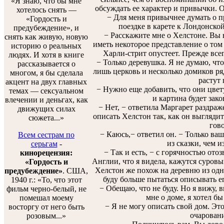
«Я знаю, что бы мне
обсуждать ее характер и привычки. Он
хотелось снять —
− Для меня привычнее думать о пр
«Гордость и
поездке в карете к Лондонско
предубеждение», и
− Расскажите мне о Хелстоне. Вы н
снять как живую, новую
иметь некоторое представление о том м
историю о реальных
Харли-стрит опустеет. Прежде всег
людях. И хотя в книге
− Только деревушка. Я не думаю, что 
рассказывается о
лишь церковь и несколько домиков ряд
многом, я бы сделала
растут 
акцент на двух главных
− Нужно еще добавить, что они цвету
темах — сексуальном
и картина будет зако
влечении и деньгах, как
− Нет, − ответила Маргарет раздраже
движущих силах
описать Хелстон так, как он выглядит
сюжета...»
гово
− Каюсь,− ответил он. − Только ваш
Всем сестрам по
из сказки, чем и
серьгам
-
− Так и есть, − с горячностью отозв
кинорецензия:
Англии, что я видела, кажутся суров
«Гордость и
Хелстон же похож на деревню из одн
предубеждение»
. США,
буду больше пытаться описывать ег
1940 г.: «То, что этот
− Обещаю, что не буду. Но я вижу, в
фильм черно-белый, не
мне о доме, я хотел бы
помешал моему
− Я не могу описать свой дом. Это 
восторгу от него быть
очаровани
розовым...»