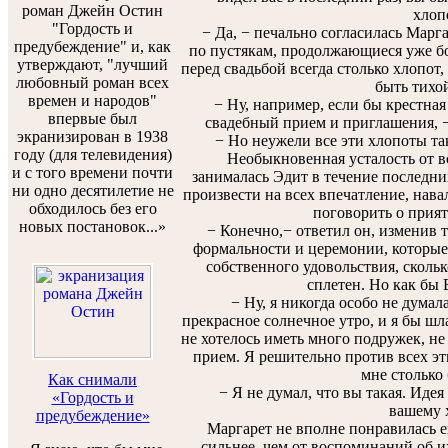
роман Джейн Остин
хлоп
"Гордость и
− Да, − печально согласилась Марга
предубеждение" и, как
по пустякам, продолжающиеся уже бо
утверждают, "лучший
перед свадьбой всегда столько хлопот,
любовный роман всех
быть тихо
времен и народов"
− Ну, например, если бы крестная
впервые был
свадебный прием и приглашения, −
экранизирован в 1938
− Но неужели все эти хлопоты так
году (для телевидения)
Необыкновенная усталость от вс
и с того времени почти
занималась Эдит в течение последних
ни одно десятилетие не
произвести на всех впечатление, навал
обходилось без его
поговорить о прият
новых постановок...»
− Конечно,− ответил он, изменив т
формальности и церемонии, которые 
собственного удовольствия, скольк
сплетен. Но как бы 
− Ну, я никогда особо не думала
прекрасное солнечное утро, и я бы шл
не хотелось иметь много подружек, не
прием. Я решительно против всех эт
мне столько 
Как снимали
− Я не думал, что вы такая. Идея
«Гордость и
вашему х
предубеждение»
Маргарет не вполне понравилась его
сильнее, чем от воспоминаний об и