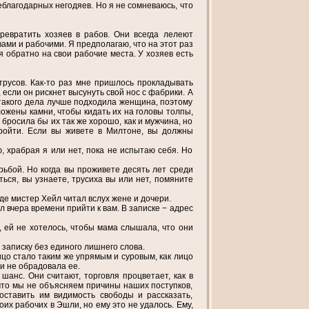
неблагодарных негодяев. Но я не сомневаюсь, что
ревратить хозяев в рабов. Они всегда лелеют
ами и рабочими. Я предполагаю, что на этот раз
я обратно на свои рабочие места. У хозяев есть
трусов. Как-то раз мне пришлось прокладывать
если он рискнет высунуть свой нос с фабрики. А
я такого дела лучше подходила женщина, поэтому
сложены камни, чтобы кидать их на головы толпы,
бросила бы их так же хорошо, как и мужчина, но
пройти. Если вы живете в Милтоне, вы должны
ю, храбрая я или нет, пока не испытаю себя. Но
ьбой. Но когда вы проживете десять лет среди
ься, вы узнаете, трусиха вы или нет, помяните
где мистер Хейл читал вслух жене и дочери.
ел вчера времени прийти к вам. В записке − адрес
у, ей не хотелось, чтобы мама слышала, что они
 записку без единого лишнего слова.
ицо стало таким же упрямым и суровым, как лицо
и не обрадовала ее.
 шанс. Они считают, торговля процветает, как в
 что мы не объясняем причины наших поступков,
оставить им видимость свободы и рассказать,
их рабочих в Эшли, но ему это не удалось. Ему,