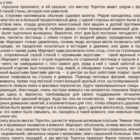
ь у них.
 спросила прохожего, и ей сказали, что мистер Торнтон живет рядом с ф
 глухой стены, которую они заметили.
рь сторожки напоминала обычную садовую калитку. Рядом находились огр
впустил их в большой продолговатый двор, с одной стороны которого были к
ством окон, откуда доносился монотонный лязг машин и долгий протяжны
 живущих по соседству. В глубине двора стоял прекрасный каменный дом,
 были тщательно вычищены. Вероятно, этот дом был построен пятьдесят 
кон, пролеты лестницы с обеих сторон от входной двери, огражденные пе
ки. Маргарет только удивлялась, почему люди, которые могли позволить себ
порядке, не предпочли поселиться в коттедже в деревне, или даже в п
чная к такому шуму, Маргарет едва различала голос отца, стоя на ступеньках 
р, огороженный глухой стеной с огромными воротами − такой мрачный пе
 Маргарет, когда они с отцом поднялись по старинной лестнице и прошли в г
 никто не наведывался с того самого дня, когда в ней с такой заботой р
ельной отделки был погребен под лавой, и обнаружен только тысячу лет с
ный вышитыми букетами цветов, − в центре он был заботливо покрыт льня
заные покрывала на стульях и диванах. Повсюду гипсовые фигурки, пред
комнаты, прямо под люстрой стоял большой круглый стол, на полированной
жности лежали книги в красивых переплетах, будто яркоокрашенные спицы 
еркающая, блестящая, очень пестрая комната так неприятно поразила Марга
ую здесь и, вероятно, требовавшую для своего поддержания титанич
нным был здешний воздух. Куда бы она ни посмотрела, - все свидетельство
рных домашних занятий, а исключительно для того, чтобы оберегать дорогие
ейлов было время оглядеться и поговорить друг с другом вполголоса, прежде
м, что нужно было скрывать, но, находясь в такой комнате, они невольно п
чное эхо.
онец вошла миссис Торнтон, шелестя черным шелковым платьем. Темная ткан
х и кружевных занавесок в комнате. Маргарет объяснила, почему миссис Хей
ть отца, она говорила так осторожно, что у миссис Торнтон сложилось впеч
 недомоганий, связанных скорее с капризами, чем с серьезной болезнью. Мис
шлось нанять лошадей, и как мистер Торнтон приказал Фанни поехать вме