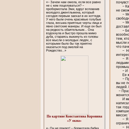
«− Зачем нам омела, если все равно
почувст
не с кем поцеловаться? −
− К
пробормотала Эми, вдруг вспомнив
не смож
молодого джентльмена, который
− М
сегодня первым заехал в их коттедж.
свободн
У него были очень красивые голубые
− М
глаза, весьма приятные черты лица и
явно светские манеры. И еще он был
доставл
на редкость обаятельным... Она
− Б
вздохнула и быстро прошла мимо
возобно
дуба, стараясь выкинуть из головы
тем, кт
все мысли о молодых людях, с
мысли и
которыми было бы так приятно
что пач
оказаться под омелой на
Рождество...»
− Н
интерес
− Я
людьми
промышл
− И
Ее 
− П
вы не п
людей. 
− Празд
женится
И м
написал
так го
хэмпшир
миссис 
По картине Константина Коровина
− Я
«У окна»
огранич
− Н
«- Он не придет! – бормотала бабка,