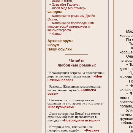
−
Джейн Остин,
−
Элизабет Гaскелл.
−
Люси Мод Монтгомери
Фандом
−
Фанфики по романам Джейн
Остин.
−
Фанфики по произведениям
классической литературы и
кинематографа.
Мар
−
Фанарт.
хорошо 
По 
Архив форума
− Т
Форум
− Н
Наши ссылки
хорошег
Она
пугающу
Читайте
− Т
любовные романы:
дает по
− О
Неожиданная встреча на проселочной
«Мой
дороге, перевернувшая жизнь -
Многие 
нежный повар»
− Н
− Н
Развод… Жизненная катастрофа или
сильно 
«Записки
начало нового пути? -
− Я
совы»
мамы. Н
Оказывается, что иногда важно
обеспок
оказаться не в то время не в том месте -
попало,
«Все кувырком»
Ули
Даже потеря под Новый год может
на мист
странным образом превратиться в
крупная
«Новогодняя история»
находку -
небольш
− О
История о том, как найти и не
«Русские
потерять свою судьбу... -
− В