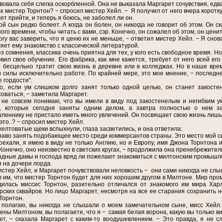
вовала себя слегка оскорбленной. Она не выказала Маргарет сочувствия, едв
ак мистер Торнтон? − спросил мистер Хейл. − Я получил от него вчера коротку
ет прийти, и теперь я боюсь, не заболел ли он.
ой сын редко болеет. А когда он болен, он никогда не говорит об этом. Он 
ого времени, чтобы читать с вами, сэр. Конечно, он сожалел об этом, он цени
огу вас заверить, что я ценю их не меньше, − ответил мистер Хейл. − Я снов
яет ему знакомство с классической литературой.
ез сомнения, классика очень приятна для тех, у кого есть свободное время. Но
вил свое обучение. Его фабрика, как мне кажется, требует от него всей ег
о бесцельно тратит свою жизнь в деревне или в колледжах. Но в наше в
 силы исключительно работе. По крайней мере, это мое мнение, − последн
е гордости".
о, если ум слишком долго занят только одной целью, он станет закосте
оваться, − заметила Маргарет.
 не совсем понимаю, что вы имели в виду под закостенелым и негибким 
, которые сегодня заняты одним делом, а завтра полностью о нем за
еннику не пристало иметь много увлечений. Он посвящает свою жизнь лишь
 это..? − спросил мистер Хейл.
желтоватые щеки вспыхнули, глаза засветились, и она ответила:
раво занять подобающее место среди коммерсантов страны. Это место мой с
оехали, я имею в виду не только Англию, но и Европу, имя Джона Торнтона
Конечно, оно неизвестно в светских кругах, − продолжила она пренебрежител
ные дамы и господа вряд ли пожелают знакомиться с милтонским промышлен
 на дочери лорда.
истер Хейл, и Маргарет почувствовали неловкость − они сами никогда не слы
 им, что мистер Торнтон будет для них хорошим другом в Милтоне. Мир пр
рдилась миссис Торнтон, разительно отличался от знакомого им мира Хар
ских сквайров. Но лицо Маргарет, несмотря на все ее старания сохранить 
Торнтон.
 полагаю, вы никогда не слышали о моем замечательном сыне, мисс Хейл.
ены Милтоном, вы полагаете, что я − самая белая ворона, какую вы только в
ет, − сказала Маргарет с каким-то воодушевлением. − Это правда, я не 