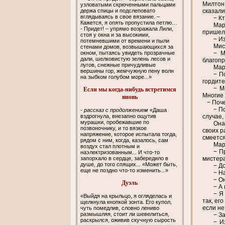
Милтон.
узловатыми скрюченными пальцами
держа спицы и подслеповато
сказали
вглядываясь в свое вязание. –
− К
Кажется, я опять пропустила петлю…
Мар
- Придет! – упрямо возражала Лили,
пришел 
стоя у окна и за высокими,
− И
потемневшими от времени и пыли
Мис
стенами домов, возвышающихся за
окном, пытаясь увидеть прозрачные
− М
дали, шелковистую зелень лесов и
благопр
лугов, снежные причудливые
Мар
вершины гор, жемчужную пену волн
− П
на зыбком голубом море...»
гордите
− М
Если мы когда-нибудь встретимся
Многие 
вновь
− Почем
− П
-
рассказ с продолжением
«Даша
вздрогнула, внезапно ощутив
случае,
мурашки, пробежавшие по
Она
позвоночнику, и то вязкое
своих р
напряжение, которое испытала тогда,
смеется
рядом с ним, когда, казалось, сам
Мар
воздух стал плотным и
− П
наэлектризованным... И что-то
запорхало в сердце, забередило в
мистера
душе, до того спящих... «Может быть,
− Д
еще не поздно что-то изменить...»
− Н
− О
Дуэль
− А
− Я
«Выйдя на крыльцо, я огляделась и
так, ег
щелкнула кнопкой зонта. Его купол,
если не
чуть помедлив, словно лениво
размышляя, стоит ли шевелиться,
− З
раскрылся, оживив скучную сырость
− И