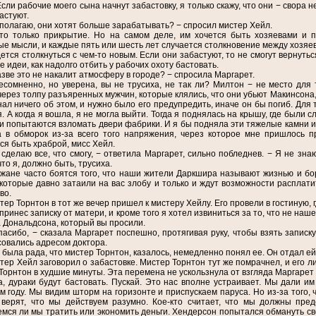
Если рабочие моего сына начнут забастовку, я только скажу, что они − свора 
астуют.
 полагаю, они хотят больше зарабатывать? − спросил мистер Хейл.
то только прикрытие. Но на самом деле, им хочется быть хозяевами и п
е мысли, и каждые пять или шесть лет случается столкновение между хозяев
ется столкнуться с чем-то новым. Если они забастуют, то не смогут вернутьс
е идеи, как надолго отбить у рабочих охоту бастовать.
азве это не накалит атмосферу в городе? − спросила Маргарет.
есомненно, но уверена, вы не трусиха, не так ли? Милтон − не место для 
через толпу разъяренных мужчин, которые клялись, что они убьют Макинсона, 
нал ничего об этом, и нужно было его предупредить, иначе он бы погиб. Дл
. А когда я вошла, я не могла выйти. Тогда я поднялась на крышу, где были 
и попытаются взломать двери фабрики. И я бы подняла эти тяжелые камни и 
а в обморок из-за всего того напряжения, через которое мне пришлось 
ся быть храброй, мисс Хейл.
 сделаю все, что смогу, − ответила Маргарет, сильно побледнев. − Я не зна
что я, должно быть, трусиха.
жане часто боятся того, что наши жители Даркшира называют жизнью и бор
которые давно затаили на вас злобу и только и ждут возможности расплатит
во.
тер Торнтон в тот же вечер пришел к мистеру Хейлу. Его провели в гостиную, 
 принес записку от матери, и кроме того я хотел извиниться за то, что не наш
 Дональдсона, который вы просили.
пасибо, − сказала Маргарет поспешно, протягивая руку, чтобы взять записк
овались адресом доктора.
 была рада, что мистер Торнтон, казалось, немедленно понял ее. Он отдал ей
тер Хейл заговорил о забастовке. Мистер Торнтон тут же помрачнел, и его л
Торнтон в худшие минуты. Эта перемена не ускользнула от взгляда Маргарет 
а, дураки будут бастовать. Пускай. Это нас вполне устраивает. Мы дали им
 году. Мы видим шторм на горизонте и приспускаем паруса. Но из-за того,
 верят, что мы действуем разумно. Кое-кто считает, что мы должны пред
мся ли мы тратить или экономить деньги. Хендерсон попытался обмануть сво