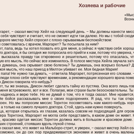
Хозяева и рабочие
«Мыс
Возни
гарет, − сказал мистер Хейл на следующий день. − Мы должны нанести мисс
себя чувствует и считает, что не сможет идти так далеко. Но мы с тобой сход
дороге мистер Хейл спросил с плохо скрываемым беспокойством:
ы советовалась с врачом, Маргарет? Ты посылала за ним?
ет, папа, ведь ты хотел позвать его для меня, а сейчас я чувствую себя хорош
о доктора, я бы сегодня же попросила его прийти к нам, потому что уверена,
 высказала правду так откровенно и решительно, потому что опасалась, чт
ю его мысль. Но сейчас все изменилось. В голосе мистера Хейла звучала зат
ы думаешь, она скрывает свою болезнь? Ты думаешь, она всерьез больна? Д
коя мысль, что наш приезд в Милтон убивает ее. Моя бедная Мария!
, папа! Не нужно так думать, − ответила Маргарет, потрясенная его словами. −
люди плохо себя чувствуют временами, а рекомендации хорошего врача помог
о Диксон говорила что-нибудь?
ет, ты же знаешь, Диксон любит сделать тайну из пустяка. Она всего лишь го
меня встревожило, вот и все. Полагаю, мои страхи были безосновательны. Т
 надеюсь и верю тебе. Но не думай о том, что я тогда сказал. Мне нравитс
е бойся рассказывать мне о своих подозрениях. Я рад, что ты так откр
оен. Но мы попросим миссис Торнтон посоветовать нам какого-нибудь хор
 а только на самого лучшего доктора. Стой, здесь нам нужно повернуть.
ца, которая открылась их глазам, казалась совсем не подходящей для огро
ера Торнтона, Маргарет не могла себе представить, в каком доме он живет.
, красиво одетая миссис Торнтон должна жить в большом и красивом доме.
их строений, стоявших вдоль глухой стены.
н сказал мне, что живет на Мальборо-стрит, я уверен, − сказал мистер Хейл о
озможно, он до сих пор придерживается экономии и живет в очень малень