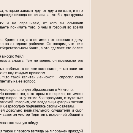
, которые зависят друг от друга во всем, и в то
 прежде никогда не слышала, чтобы две группы
ик? Я не спрашиваю, от кого вы слышали
аете понимать того, о чем я говорил во время
. Кроме того, это не имеет отношения к делу.
лько от одного рабочего. Он говорил, что не в
сберегательном банке, а это сделает его более
ла миссис Хейл.
елала скрыть. Тем не менее, он прекрасно его
ых рабочих, а не лже-законников, − так капитан
вают над каждым приказом.
 "Кто такой капитан Леннокс?" − спросил себя
ветить на ее вопрос.
 много сделано для образования в Милтоне.
Но невежество, о котором я говорила, не имеет
ду скорее отсутствие благоразумия, отсутствие
 рабочий, говорил, что владельцы фабрик хотели
и безрассудно подчиняясь своим хозяевам.
шел довольно внимательного слушателя и смог
 − заметил мистер Торнтон с искренней обидой в
лова как личную обиду.
, я также с первого взгляда был поражен враждой