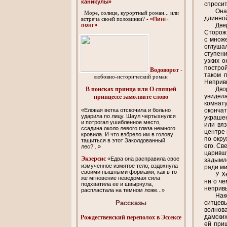
каникулы»
спросит
Она
Море, солнце, курортный роман... или
длинной
«Пинг-
встреча своей половинки? -
Две
понг»
Сторож 
с множе
оглушал
ступени
узких о
построй
Водоворот
-
таком 
любовно-исторический роман
Непривы
Дво
В поисках принца или О спящей
увидела
принцессе замолвите слово
комнату
окончат
«Еловая ветка отскочила и больно
ударила по лицу. Шаул чертыхнулся
украшен
и потрогал ушибленное место,
или вя
ссадина около левого глаза немного
центре 
кровила. И что взбрело им в голову
по окру
тащиться в этот Заколдованный
его. Св
лес?!..»
царивш
Экзерсис
«Едва она расправила свое
задымле
измученное измятое тело, вздохнула
ради ми
своими пышными формами, как в то
У Х
же мгновение неведомая сила
ни о че
подхватила ее и швырнула,
непривы
распластала на темном ложе...»
Нак
Рассказы
ситцевы
волнова
дамских
Рождественский переполох в Эссексе
ей при