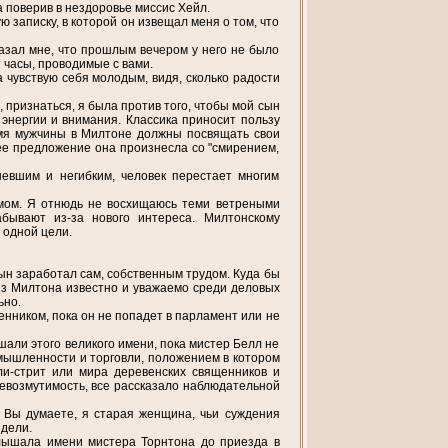
а поверив в нездоровье миссис Хейл.
ю записку, в которой он извещал меня о том, что
сказал мне, что прошлым вечером у него не было
т часы, проводимые с вами.
а чувствую себя молодым, видя, сколько радости
, признаться, я была против того, чтобы мой сын
о энергии и внимания. Классика приносит пользу
ремя мужчины в Милтоне должны посвящать свои
ее предложение она произнесла со "смирением,
невшим и негибким, человек перестает многим
умом. Я отнюдь не восхищаюсь теми ветреными
бывают из-за нового интереса. Милтонскому
 одной цели.
ын заработал сам, собственным трудом. Куда бы
 из Милтона известно и уважаемо среди деловых
ьно.
ником, пока он не попадет в парламент или не
шали этого великого имени, пока мистер Белл не
омышленности и торговли, положением в котором
ли-стрит или мира деревенских священников и
невозмутимость, все рассказало наблюдательной
 Вы думаете, я старая женщина, чьи суждения
идели.
слышала имени мистера Торнтона до приезда в