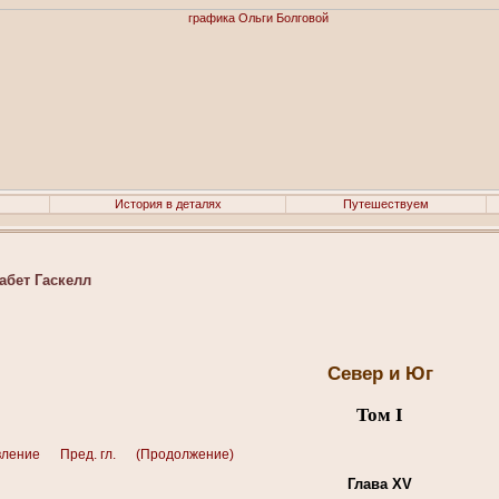
История в деталях
Путешествуем
абет Гаскелл
Север и Юг
Том I
вление
Пред. гл.
(Продолжение)
Глава XV