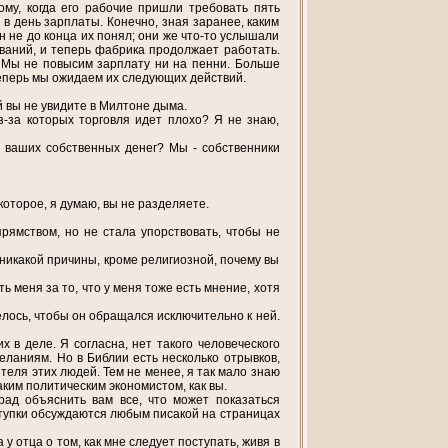
ому, когда его рабочие пришли требовать пять
 в день зарплаты. Конечно, зная заранее, каким
он не до конца их понял; они же что-то услышали
ований, и теперь фабрика продолжает работать.
 Мы не повысим зарплату ни на пенни. Больше
 теперь мы ожидаем их следующих действий.
й вы не увидите в Милтоне дыма.
з-за которых торговля идет плохо? Я не знаю,
 ваших собственных денег? Мы - собственники
 которое, я думаю, вы не разделяете.
прямством, но не стала упорствовать, чтобы не
ет никакой причины, кроме религиозной, почему вы
 меня за то, что у меня тоже есть мнение, хотя
елось, чтобы он обращался исключительно к ней.
 в деле. Я согласна, нет такого человеческого
еланиям. Но в Библии есть несколько отрывков,
теля этих людей. Тем не менее, я так мало знаю
таким политическим экономистом, как вы.
рад объяснить вам все, что может показаться
ступки обсуждаются любым писакой на страницах
у отца о том, как мне следует поступать, живя в