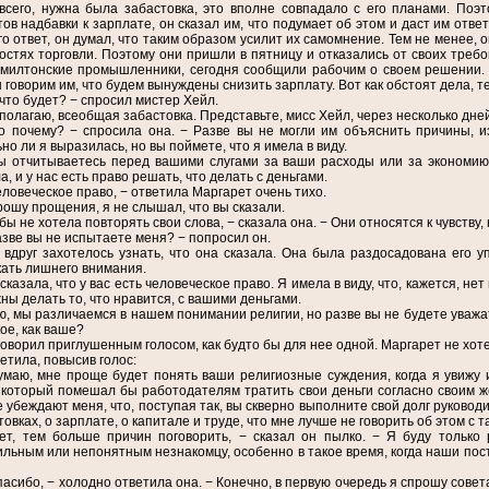
всего, нужна была забастовка, это вполне совпадало с его планами. Поэт
ов надбавки к зарплате, он сказал им, что подумает об этом и даст им ответ
го ответ, он думал, что таким образом усилит их самомнение. Тем не менее, 
остях торговли. Поэтому они пришли в пятницу и отказались от своих треб
 милтонские промышленники, сегодня сообщили рабочим о своем решении.
ы говорим им, что будем вынуждены снизить зарплату. Вот как обстоят дела,
 что будет? − спросил мистер Хейл.
 полагаю, всеобщая забастовка. Представьте, мисс Хейл, через несколько дне
о почему? − спросила она. − Разве вы не могли им объяснить причины, и
но ли я выразилась, но вы поймете, что я имела в виду.
ы отчитываетесь перед вашими слугами за ваши расходы или за экономию
а, и у нас есть право решать, что делать с деньгами.
еловеческое право, − ответила Маргарет очень тихо.
рошу прощения, я не слышал, что вы сказали.
 бы не хотела повторять свои слова, − сказала она. − Они относятся к чувству,
азве вы не испытаете меня? − попросил он.
 вдруг захотелось узнать, что она сказала. Она была раздосадована его у
ать лишнего внимания.
 сказала, что у вас есть человеческое право. Я имела в виду, что, кажется, н
ны делать то, что нравится, с вашими деньгами.
ю, мы различаемся в нашем понимании религии, но разве вы не будете уважать
кое, как ваше?
говорил приглушенным голосом, как будто бы для нее одной. Маргарет не хот
етила, повысив голос:
умаю, мне проще будет понять ваши религиозные суждения, когда я увижу их
 который помешал бы работодателям тратить свои деньги согласно своим ж
 убеждают меня, что, поступая так, вы скверно выполните свой долг руководи
товках, о зарплате, о капитале и труде, что мне лучше не говорить об этом с 
ет, тем больше причин поговорить, − сказал он пылко. − Я буду только 
льным или непонятным незнакомцу, особенно в такое время, когда наши по
пасибо, − холодно ответила она. − Конечно, в первую очередь я спрошу совета 