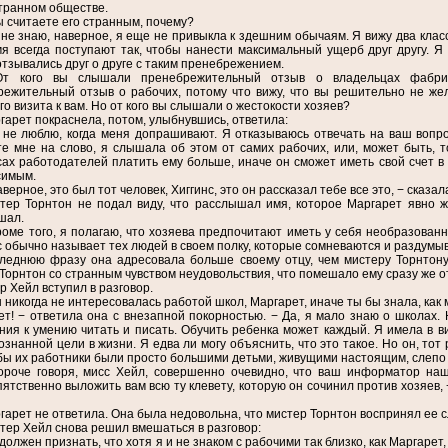
транном обществе.
ы считаете его странным, почему?
 не знаю, наверное, я еще не привыкла к здешним обычаям. Я вижу два класса
я всегда поступают так, чтобы нанести максимальный ущерб друг другу. Я
тзывались друг о друге с таким пренебрежением.
т кого вы слышали пренебрежительный отзыв о владельцах фабр
ежительный отзыв о рабочих, потому что вижу, что вы решительно не жел
о визита к вам. Но от кого вы слышали о жестокости хозяев?
гарет покраснела, потом, улыбнувшись, ответила:
 не люблю, когда меня допрашивают. Я отказываюсь отвечать на ваш вопрос
е мне на слово, я слышала об этом от самих рабочих, или, может быть, то
ах работодателей платить ему больше, иначе он сможет иметь свой счет в 
симым.
аверное, это был тот человек, Хиггинс, это он рассказал тебе все это, − сказа
тер Торнтон не подал виду, что расслышал имя, которое Маргарет явно ж
шал.
роме того, я полагаю, что хозяева предпочитают иметь у себя необразованн
 обычно называет тех людей в своем полку, которые сомневаются и раздумы
леднюю фразу она адресовала больше своему отцу, чем мистеру Торнтону.
Торнтон со странным чувством неудовольствия, что помешало ему сразу же от
Хейл вступил в разговор.
ы никогда не интересовалась работой школ, Маргарет, иначе ты бы знала, как
ет! − ответила она с внезапной покорностью. − Да, я мало знаю о школах. 
ия к умению читать и писать. Обучить ребенка может каждый. Я имела в ви
ознанной цели в жизни. Я едва ли могу объяснить, что это такое. Но он, тот
бы их работники были просто большими детьми, живущими настоящим, слепо 
ороче говоря, мисс Хейл, совершенно очевидно, что ваш информатор на
ятственно выложить вам всю ту клевету, которую он сочинил против хозяев,
гарет не ответила. Она была недовольна, что мистер Торнтон воспринял ее с
тер Хейл снова решил вмешаться в разговор:
 должен признать, что хотя я и не знаком с рабочими так близко, как Маргарет