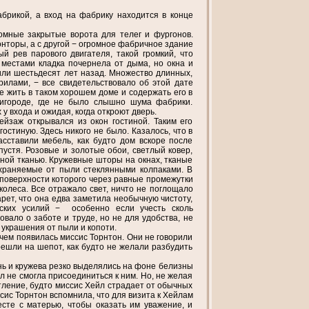
абрикой, а вход на фабрику находится в конце
омные закрытые ворота для телег и фургонов.
онторы, а с другой − огромное фабричное здание
й рев парового двигателя, такой громкий, что
 местами кладка почернела от дыма, но окна и
или шестьдесят лет назад. Множество длинных,
рилами, − все свидетельствовало об этой дате
е жить в таком хорошем доме и содержать его в
ригороде, где не было слышно шума фабрики.
у входа и ожидая, когда откроют дверь.
йзаж открывался из окон гостиной. Таким его
остиную. Здесь никого не было. Казалось, что в
асставили мебель, как будто дом вскоре после
пустя. Розовые и золотые обои, светлый ковер,
ной тканью. Кружевные шторы на окнах, тканые
охраняемые от пыли стеклянными колпаками. В
 поверхности которого через равные промежутки
колеса. Все отражало свет, ничто не поглощало
рет, что она едва заметила необычную чистоту,
еских усилий − особенно если учесть сколь
вало о заботе и труде, но не для удобства, не
 украшения от пыли и копоти.
 чем появилась миссис Торнтон. Они не говорили
ерешли на шепот, как будто не желали разбудить
ь и кружева резко выделялись на фоне белизны
л не смогла присоединиться к ним. Но, не желая
атление, будто миссис Хейл страдает от обычных
сис Торнтон вспомнила, что для визита к Хейлам
сте с матерью, чтобы оказать им уважение, и