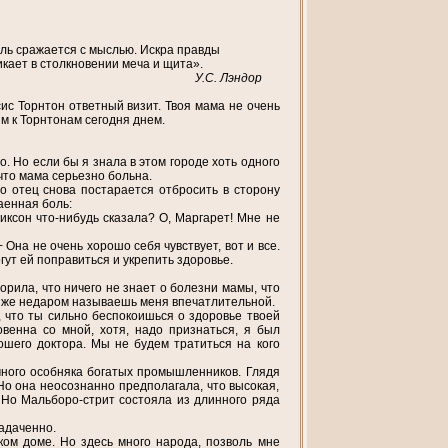
ль сражается с мыслью. Искра правды
кает в столкновении меча и щита».
У.С. Лэндор
ис Торнтон ответный визит. Твоя мама не очень
им к Торнтонам сегодня днем.
о. Но если бы я знала в этом городе хоть одного
 что мама серьезно больна.
о отец снова постарается отбросить в сторону
аенная боль:
иксон что-нибудь сказала? О, Маргарет! Мне не
 Она не очень хорошо себя чувствует, вот и все.
ут ей поправиться и укрепить здоровье.
ворила, что ничего не знает о болезни мамы, что
ы же недаром называешь меня впечатлительной.
я, что ты сильно беспокоишься о здоровье твоей
овенна со мной, хотя, надо признаться, я был
ошего доктора. Мы не будем тратиться на кого
много особняка богатых промышленников. Глядя
 Но она неосознанно предполагала, что высокая,
 Но Мальборо-стрит состояла из длинного ряда
задаченно.
ком доме. Но здесь много народа, позволь мне