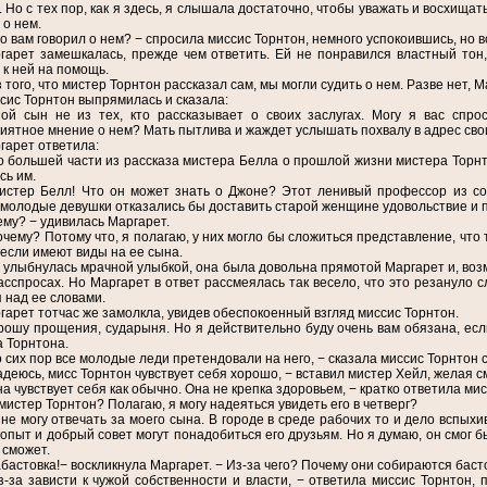
 Но с тех пор, как я здесь, я слышала достаточно, чтобы уважать и восхищать
 о нем.
то вам говорил о нем? − спросила миссис Торнтон, немного успокоившись, но в
гарет замешкалась, прежде чем ответить. Ей не понравился властный тон
к ней на помощь.
з того, что мистер Торнтон рассказал сам, мы могли судить о нем. Разве нет, 
сис Торнтон выпрямилась и сказала:
ой сын не из тех, кто рассказывает о своих заслугах. Могу я вас спрос
иятное мнение о нем? Мать пытлива и жаждет услышать похвалу в адрес свои
гарет ответила:
о большей части из рассказа мистера Белла о прошлой жизни мистера Торнт
сь им.
истер Белл! Что он может знать о Джоне? Этот ленивый профессор из сон
молодые девушки отказались бы доставить старой женщине удовольствие и п
у? − удивилась Маргарет.
очему? Потому что, я полагаю, у них могло бы сложиться представление, что
 если имеют виды на ее сына.
 улыбнулась мрачной улыбкой, она была довольна прямотой Маргарет и, возм
асспросах. Но Маргарет в ответ рассмеялась так весело, что это резануло с
 над ее словами.
гарет тотчас же замолкла, увидев обеспокоенный взгляд миссис Торнтон.
рошу прощения, сударыня. Но я действительно буду очень вам обязана, есл
 Торнтона.
о сих пор все молодые леди претендовали на него, − сказала миссис Торнтон с
адеюсь, мисс Торнтон чувствует себя хорошо, − вставил мистер Хейл, желая с
на чувствует себя как обычно. Она не крепка здоровьем, − кратко ответила ми
 мистер Торнтон? Полагаю, я могу надеяться увидеть его в четверг?
 не могу отвечать за моего сына. В городе в среде рабочих то и дело вспых
о опыт и добрый совет могут понадобиться его друзьям. Но я думаю, он смог б
 сможет.
абастовка!− воскликнула Маргарет. − Из-за чего? Почему они собираются баст
з-за зависти к чужой собственности и власти, − ответила миссис Торнтон, 