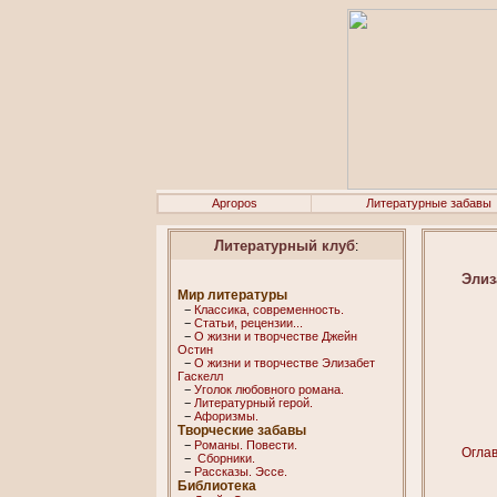
Apropos
Литературные забавы
Литературный клуб
:
Элиз
Мир литературы
−
Классика, современность.
−
Статьи, рецензии...
−
О жизни и творчестве Джейн
Остин
−
О жизни и творчестве Элизабет
Гaскелл
−
Уголок любовного романа.
−
Литературный герой.
−
Афоризмы.
Творческие забавы
−
Романы. Повести.
Огла
−
Сборники.
−
Рассказы. Эссe.
Библиотека