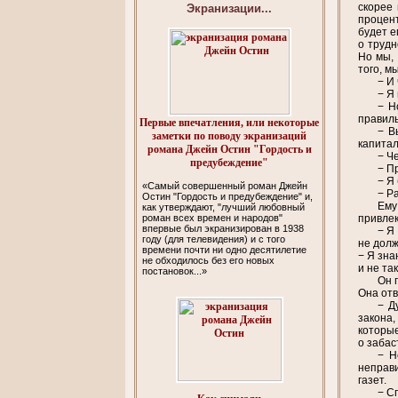
скорее 
Экранизации...
процент
будет е
о трудн
Но мы,
того, м
− И
− Я
− Н
правиль
Первые впечатления, или некоторые
− В
заметки по поводу экранизаций
капитал
романа Джейн Остин "Гордость и
− Ч
предубеждение"
− П
− Я
«Самый совершенный роман Джейн
− Р
Остин "Гордость и предубеждение" и,
Ему
как утверждают, "лучший любовный
роман всех времен и народов"
привлек
впервые был экранизирован в 1938
− Я
году (для телевидения) и с того
не долж
времени почти ни одно десятилетие
− Я зна
не обходилось без его новых
и не та
постановок...»
Он 
Она отв
− Д
закона,
которые
о забас
− Н
неправи
газет.
− С