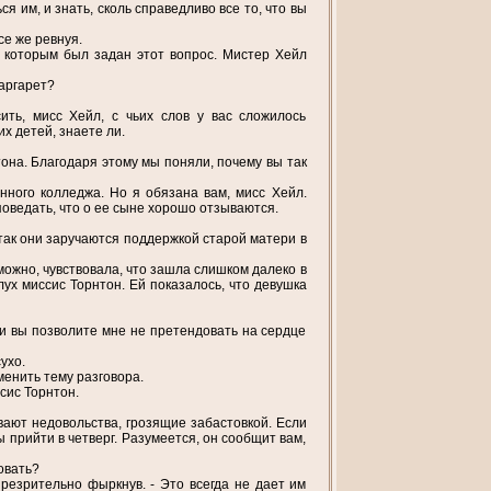
ся им, и знать, сколь справедливо все то, что вы
се же ревнуя.
, которым был задан этот вопрос. Мистер Хейл
Маргарет?
ить, мисс Хейл, с чьих слов у вас сложилось
х детей, знаете ли.
она. Благодаря этому мы поняли, почему вы так
ного колледжа. Но я обязана вам, мисс Хейл.
оведать, что о ее сыне хорошо отзываются.
 так они заручаются поддержкой старой матери в
ожно, чувствовала, что зашла слишком далеко в
лух миссис Торнтон. Ей показалось, что девушка
и вы позволите мне не претендовать на сердце
ухо.
менить тему разговора.
ссис Торнтон.
ивают недовольства, грозящие забастовкой. Если
ы прийти в четверг. Разумеется, он сообщит вам,
овать?
презрительно фыркнув. - Это всегда не дает им