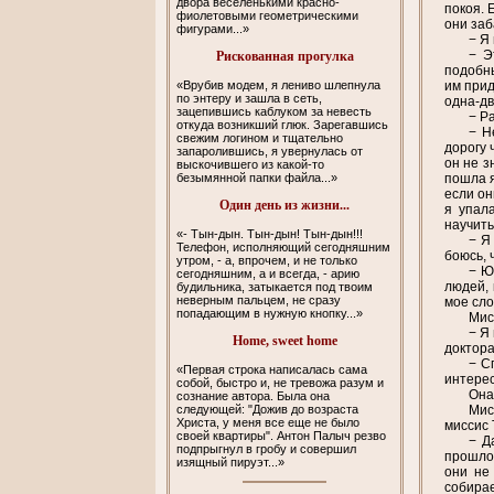
двора веселенькими красно-
покоя. 
фиолетовыми геометрическими
они заб
фигурами...»
− Я
− Э
Рискованная прогулка
подобны
«Врубив модем, я лениво шлепнула
им прид
по энтеру и зашла в сеть,
одна-дв
зацепившись каблуком за невесть
− Р
откуда возникший глюк. Зарегавшись
− Н
свежим логином и тщательно
дорогу 
запаролившись, я увернулась от
он не з
выскочившего из какой-то
безымянной папки файла...»
пошла я
если он
Один день из жизни...
я упал
научить
«- Тын-дын. Тын-дын! Тын-дын!!!
− Я
Телефон, исполняющий сегодняшним
боюсь, 
утром, - а, впрочем, и не только
− Ю
сегодняшним, а и всегда, - арию
людей, 
будильника, затыкается под твоим
неверным пальцем, не сразу
мое сло
попадающим в нужную кнопку...»
Мис
− Я
Home, sweet home
доктора
− С
«Первая строка написалась сама
интерес
собой, быстро и, не тревожа разум и
Она
сознание автора. Была она
следующей: "Дожив до возраста
Мис
Христа, у меня все еще не было
миссис 
своей квартиры". Антон Палыч резво
− Д
подпрыгнул в гробу и совершил
прошлом
изящный пируэт...»
они не
собирае