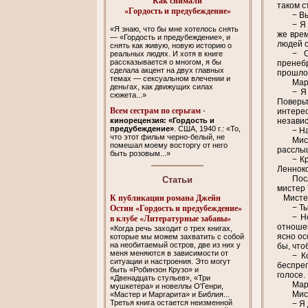
Как снимали
таком с
«Гордость и предубеждение»
− В
− Я
«Я знаю, что бы мне хотелось снять
же врем
— «Гордость и предубеждение», и
людей о
снять как живую, новую историю о
− О
реальных людях. И хотя в книге
рассказывается о многом, я бы
пренебр
сделала акцент на двух главных
прошлог
темах — сексуальном влечении и
Мар
деньгах, как движущих силах
− Я
сюжета...»
Поверьт
Всем сестрам по серьгам
интерес
-
незави
кинорецензия: «Гордость и
предубеждение»
. США, 1940 г.: «То,
− Н
что этот фильм черно-белый, не
Мис
помешал моему восторгу от него
расслы
быть розовым...»
− К
Леннокс
Пос
Cтатьи
мистер 
К публикации романа Джейн
Мистер 
− Т
Остин «Гордость и предубеждение»
− Н
в клубе «Литературные забавы»
отношен
«Когда речь заходит о трех книгах,
ясно ос
которые мы можем захватить с собой
на необитаемый остров, две из них у
бы, что
меня меняются в зависимости от
− К
ситуации и настроения. Это могут
беспреп
быть «Робинзон Крузо» и
голосе.
«Двенадцать стульев», «Три
Мар
мушкетера» и новеллы О'Генри,
Мис
«Мастер и Маргарита» и Библия...
Третья книга остается неизменной
− Я