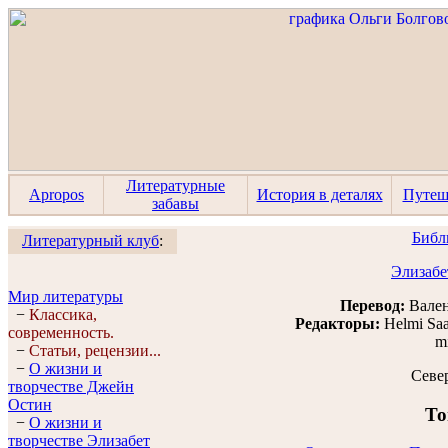
Литературные
Apropos
История в деталях
Путеш
забавы
Библ
Литературный клуб
:
Элизабе
Мир литературы
Перевод:
Вален
−
Классика,
Редакторы:
Helmi Sa
современность.
m
−
Статьи, рецензии...
−
О жизни и
Севе
творчестве Джейн
Остин
То
−
О жизни и
творчестве Элизабет