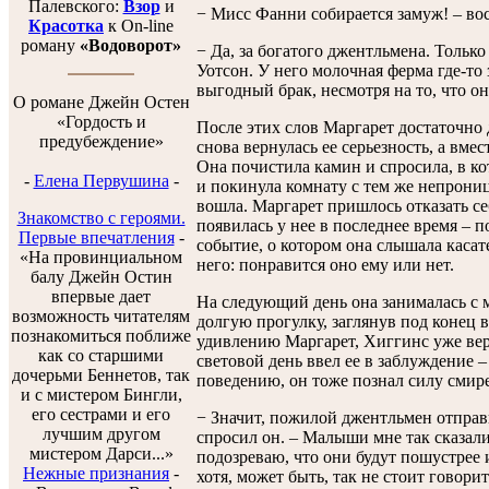
Палевского:
Взор
и
− Мисс Фанни собирается замуж! – во
Красотка
к On-line
роману
«Водоворот»
− Да, за богатого джентльмена. Только
Уотсон. У него молочная ферма где-то
выгодный брак, несмотря на то, что он
О романе Джейн Остен
«Гордость и
После этих слов Маргарет достаточно 
предубеждение»
снова вернулась ее серьезность, а вмес
Она почистила камин и спросила, в ко
-
Елена Первушина
-
и покинула комнату с тем же непрони
вошла. Маргарет пришлось отказать се
Знакомство с героями.
появилась у нее в последнее время – п
Первые впечатления
-
событие, о котором она слышала касат
«На провинциальном
него: понравится оно ему или нет.
балу Джейн Остин
впервые дает
На следующий день она занималась с 
возможность читателям
долгую прогулку, заглянув под конец 
познакомиться поближе
удивлению Маргарет, Хиггинс уже вер
как со старшими
световой день ввел ее в заблуждение –
дочерьми Беннетов, так
поведению, он тоже познал силу смире
и с мистером Бингли,
его сестрами и его
− Значит, пожилой джентльмен отправи
лучшим другом
спросил он. – Малыши мне так сказали.
мистером Дарси...»
подозреваю, что они будут пошустрее 
Нежные признания
-
хотя, может быть, так не стоит говорит