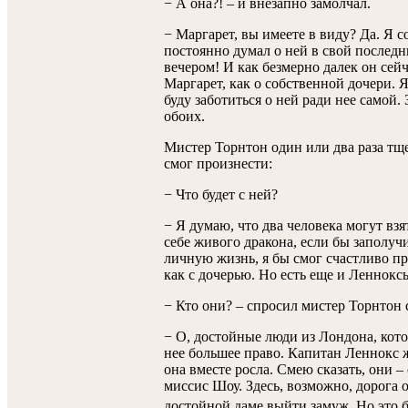
− А она?! – и внезапно замолчал.
− Маргарет, вы имеете в виду? Да. Я с
постоянно думал о ней в свой послед
вечером! И как безмерно далек он сейч
Маргарет, как о собственной дочери. 
буду заботиться о ней ради нее самой. 
обоих.
Мистер Торнтон один или два раза тщ
смог произнести:
− Что будет с ней?
− Я думаю, что два человека могут взят
себе живого дракона, если бы заполуч
личную жизнь, я бы смог счастливо пр
как с дочерью. Но есть еще и Леннокс
− Кто они? – спросил мистер Торнтон 
− О, достойные люди из Лондона, кото
нее большее право. Капитан Леннокс ж
она вместе росла. Смею сказать, они –
миссис Шоу. Здесь, возможно, дорога 
достойной даме выйти замуж. Но это бы