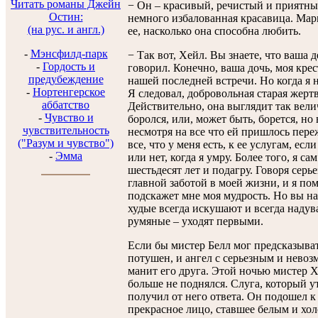
Читать романы Джейн
− Он – красивый, речистый и приятный
Остин:
немного избалованная красавица. Марг
(на рус. и англ.)
ее, насколько она способна любить.
-
Мэнсфилд-парк
− Так вот, Хейл. Вы знаете, что ваша 
-
Гордость и
говорил. Конечно, ваша дочь, моя кре
предубеждение
нашей последней встречи. Но когда я н
-
Нортенгерское
Я следовал, добровольная старая жертв
аббатство
Действительно, она выглядит так вели
-
Чувство и
боролся, или, может быть, борется, но
чувствительность
несмотря на все что ей пришлось пере
("Разум и чувство")
все, что у меня есть, к ее услугам, есл
-
Эмма
или нет, когда я умру. Более того, я сам
шестьдесят лет и подагру. Говоря серье
главной заботой в моей жизни, и я пом
подскажет мне моя мудрость. Но вы на
худые всегда искушают и всегда надува
румяные – уходят первыми.
Если бы мистер Белл мог предсказыват
потушен, и ангел с серьезным и нево
манит его друга. Этой ночью мистер 
больше не поднялся. Слуга, который у
получил от него ответа. Он подошел к
прекрасное лицо, ставшее белым и хо