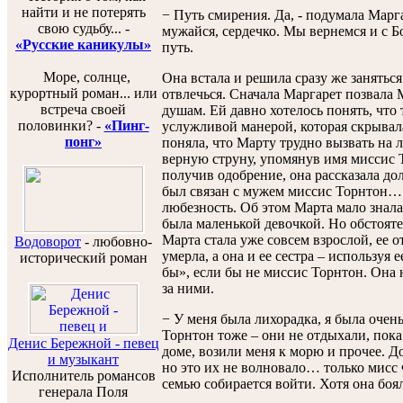
найти и не потерять
− Путь смирения. Да, - подумала Маргар
свою судьбу... -
мужайся, сердечко. Мы вернемся и с
«Русские каникулы»
путь.
Море, солнце,
Она встала и решила сразу же занятьс
курортный роман... или
отвлечься. Сначала Маргарет позвала 
встреча своей
душам. Ей давно хотелось понять, что 
половинки? -
«Пинг-
услужливой манерой, которая скрывал
понг»
поняла, что Марту трудно вызвать на 
верную струну, упомянув имя миссис 
получив одобрение, она рассказала до
был связан с мужем миссис Торнтон… 
любезность. Об этом Марта мало знала,
была маленькой девочкой. Но обстояте
Марта стала уже совсем взрослой, ее о
Водоворот
-
любовно-
умерла, а она и ее сестра – используя
исторический роман
бы», если бы не миссис Торнтон. Она 
за ними.
− У меня была лихорадка, я была очен
Торнтон тоже – они не отдыхали, пока
Денис Бережной - певец
доме, возили меня к морю и прочее. Д
и музыкант
но это их не волновало… только мисс 
Исполнитель романсов
семью собирается войти. Хотя она боял
генерала Поля