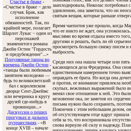
Счастье в браке
-
зааплодировала, Николас потребовал с
«Счастье в браке − дело
удивлению, она заметила, что он неос
случая. Брак, как
святым вещам, которые раньше отверг
исполнение
обязанностей. Так, по
Время чаепития уже прошло, когда Ма
крайней мере, полагает
что ее никто не ждет, она успокоилась
Шарлот Лукас − один из
мыслями во время отдыха вместо того,
персонажей
другими и решать, быть ли ей серьезн
знаменитого романа
просмотреть большую связку писем и 
Джейн Остин "Гордость
выбросить.
и предубеждение"...»
Популярные танцы во
Среди них она нашла четыре или пять
времена Джейн Остин
-
касающихся дела Фредерика. Она снов
«танцы были любимым
единственным намерением точно выяс
занятием молодежи —
оправдать ее брата. Но когда она дочи
будь то великосветский
и против, ее внимание привлекла нео
бал с королевском
скупых, вежливых выражений было ви
дворце Сент-Джеймс
менял свое отношение к ней. Это были
или вечеринка в кругу
мгновение ока, не заметив их сердечн
друзей где-нибудь в
письма нужно было сохранить, поэтом
провинции...»
Покончив с этим небольшим делом, о
Дискуссии о пеших
об отсутствующем отце вдруг пришла 
прогулках и дальних
себя за то, что воспринимала отсутств
путешествиях
- «В
снова вернули ей силу и надежду. Пла
конце XVIII – начале
непосильными, теперь казались удовол