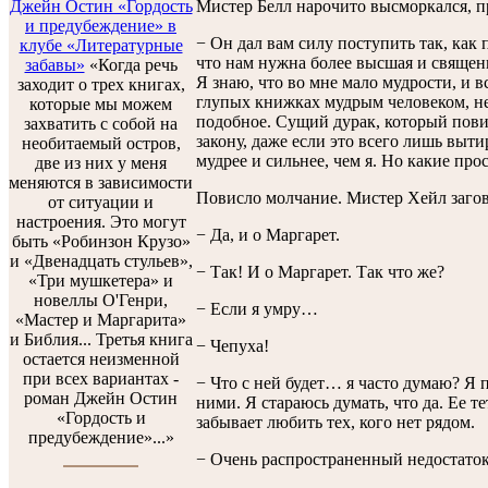
Мистер Белл нарочито высморкался, пр
Джейн Остин «Гордость
и предубеждение» в
− Он дал вам силу поступить так, как 
клубе «Литературные
что нам нужна более высшая и священна
забавы»
«Когда речь
Я знаю, что во мне мало мудрости, и 
заходит о трех книгах,
глупых книжках мудрым человеком, н
которые мы можем
подобное. Сущий дурак, который пови
захватить с собой на
закону, даже если это всего лишь выт
необитаемый остров,
мудрее и сильнее, чем я. Но какие про
две из них у меня
меняются в зависимости
Повисло молчание. Мистер Хейл заго
от ситуации и
настроения. Это могут
− Да, и о Маргарет.
быть «Робинзон Крузо»
и «Двенадцать стульев»,
− Так! И о Маргарет. Так что же?
«Три мушкетера» и
новеллы О'Генри,
− Если я умру…
«Мастер и Маргарита»
и Библия... Третья книга
− Чепуха!
остается неизменной
при всех вариантах -
− Что с ней будет… я часто думаю? Я 
роман Джейн Остин
ними. Я стараюсь думать, что да. Ее т
«Гордость и
забывает любить тех, кого нет рядом.
предубеждение»...»
− Очень распространенный недостаток