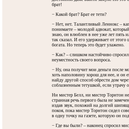
брат!
− Какой брат? Брат ее тети?
− Нет, нет. Талантливый Леннокс – ка
понимаете – молодой адвокат, который
знаю, он влюблен в нее уже лет пять и
так сказал. И его удерживает от этого 
богата. Но теперь это будет улажено.
− Как? – слишком настойчиво спросил
неуместность своего вопроса.
− Ну, она получит мои деньги после м
хоть наполовину хорош для нее, и он 
найду другой способ обрести дом чере
соблазненным тетушкой, если утрачу 
Ни мистер Белл, ни мистер Торнтон не
странная речь первого была не замече
издав звук, похожий на долгий шипящи
покоя, пока мистер Торнтон сидел со
в одну точку на газете, которую он по
− Где вы были? – наконец спросил мис