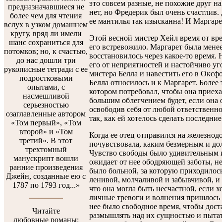
это совсем разные, не похожие друг на
предназначавшиеся не
нет, но Фредерик был очень счастлив. 
более чем для чтения
ее мантилья так изысканна! И Маргаре
вслух в узком домашнем
кругу, вряд ли имели
Этой весной мистер Хейл время от вр
шанс сохраниться для
его встревожило. Маргарет была менее
потомков; но, к счастью,
восстановилось через какое-то время.
до нас дошли три
его от неприятностей и настойчиво у
рукописные тетради с ее
мистера Белла и навестить его в Оксф
подростковыми
Белла относилось и к Маргарет. Более 
опытами, с
котором потребовал, чтобы она приеха
насмешливой
большим облегчением будет, если она 
серьезностью
освободив себя от любой ответственн
озаглавленные автором
так, как ей хотелось сделать последние
«Том первый», «Том
второй» и «Том
Когда ее отец отправился на железно
третий». В этот
почувствовала, каким безмерным и до
трехтомный
Чувство свободы было удивительным 
манускрипт вошли
ожидает от нее ободряющей заботы, не
ранние произведения
было больной, за которую приходилось
Джейн, созданные ею с
ленивой, молчаливой и забывчивой, и 
1787 по 1793 год...»
что она могла быть несчастной, если 
личные тревоги и волнения пришлось 
нее было свободное время, чтобы доста
Читайте
размышлять над их сущностью и пытат
любовные романы: