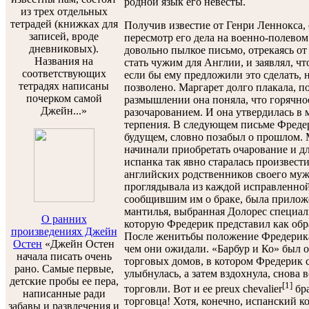
родной язык его невесты.
из трех отдельных
тетрадей (книжках для
Получив известие от Генри Леннокса, 
записей, вроде
пересмотр его дела на военно-полевом
дневниковых).
довольно пылкое письмо, отрекаясь от
Названия на
стать чужим для Англии, и заявлял, ч
соответствующих
если бы ему предложили это сделать, 
тетрадях написаны
позволено. Маргарет долго плакала, п
почерком самой
размышлении она поняла, что горячно
Джейн...»
разочарованием. И она утвердилась в м
терпения. В следующем письме Фредер
будущем, словно позабыл о прошлом. 
начинали приобретать очарование и дл
испанка так явно старалась произвест
английских родственников своего мужа
проглядывала из каждой исправленной
сообщившим им о браке, была приложе
мантилья, выбранная Долорес специал
О ранних
которую Фредерик представил как обра
произведениях Джейн
После женитьбы положение Фредерика
Остен
«Джейн Остен
чем они ожидали. «Барбур и Ко» был 
начала писать очень
торговых домов, в котором Фредерик 
рано. Самые первые,
улыбнулась, а затем вздохнула, снова
детские пробы ее пера,
[1]
торговли. Вот и ее preux chevalier
бра
написанные ради
торговца! Хотя, конечно, испанский 
забавы и развлечения и