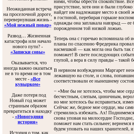
ними, чтобы обрести спокойствие. Все
присутствие, хотя они и были глубоко
Неожиданная встреча
найдет им надлежащее место в своей 
на проселочной дороге,
в гостиной, перебирая горькие воспом
перевернувшая жизнь -
однажды она заплакала навзрыд — ее 
«Мой нежный повар»
порожденном той низкой ложью.
Развод… Жизненная
Теперь она с горечью вспоминала об и
катастрофа или начало
планы по спасению Фредерика провал
нового пути? -
насмешкой — как могла она быть так гл
«Записки совы»
поможет! В свете последующих событи
глупой, а вера в силу правды – такой
Оказывается, что
иногда важно оказаться
В нервном возбуждении Маргарет неос
не в то время не в том
лежавшую на столе, и слова, попавшие 
месте -
«Все
соответствовали ее нынешнему состо
кувырком»
− «Мне бы не хотелось, чтобы мое сер
Даже потеря под
бесчестным, слепым, циничным, веро
Новый год может
но мне хотелось бы исправиться, измен
странным образом
Сейчас же, бедное мое сердце, мы сами
превратиться в находку
стремились избежать. Ах! Поднимемся 
-
«Новогодняя
снова уповая на милосердие Господне, 
история»
поможет нам стать сильнее; вернемся 
будем уповать на наших хранителей, и
История о том, как