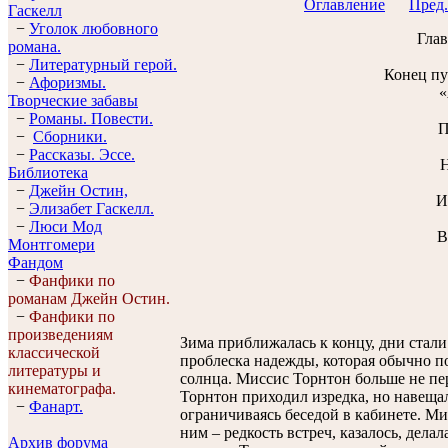
Оглавление
Пред.
Гaскелл
−
Уголок любовного
Глав
романа.
−
Литературный герой.
Конец пу
−
Афоризмы.
«
Творческие забавы
−
Романы. Повести.
П
−
Сборники.
−
Рассказы. Эссe.
Н
Библиотека
−
Джейн Остин,
И
−
Элизабет Гaскелл.
−
Люси Мод
В
Монтгомери
Фандом
−
Фанфики по
романам Джейн Остин.
−
Фанфики по
произведениям
Зима приближалась к концу, дни стали
классической
проблеска надежды, которая обычно по
литературы и
солнца. Миссис Торнтон больше не пе
кинематографа.
Торнтон приходил изредка, но навещал
−
Фанарт.
ограничиваясь беседой в кабинете. М
ним – редкость встреч, казалось, дела
Архив форума