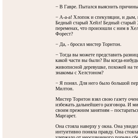
− В Гавре. Пытался выяснить причины
− А-а-а! Хлопок и спекуляции, и дым,
Бедный старый Хейл! Бедный старый Х
переменах, что произошли с ним в Х
Форест?
− Да, - бросил мистер Торнтон.
− Тогда вы можете представить разни
какой части вы были? Вы когда-нибуд
живописной деревушке, похожей на те,
знакомы с Хелстоном?
− Я понял. Для него было большой пе
Милтон.
Мистер Торнтон взял свою газету очен
избежать дальнейшего разговора. И м
своим прежним занятиям – постараться
Маргарет.
Она стояла наверху у окна. Она увиде
интуитивно поняла правду. Она стояла
удержало от неосознанного порыва сбе