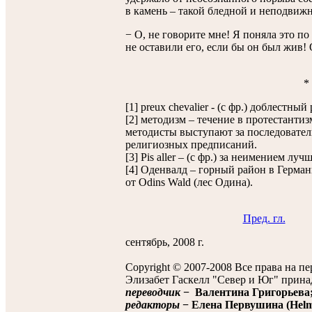
в камень – такой бледной и неподвижн
− О, не говорите мне! Я поняла это 
не оставили его, если бы он был жив! 
*
[1] preux chevalier - (с фр.) доблестный
[2] методизм – течение в протестантиз
методисты выступают за последовател
религиозных предписаний.
[3] Pis aller – (с фр.) за неимением лу
[4] Оденвалд – горный район в Герма
от Odins Wald (лес Одина).
Пред. гл.
сентябрь, 2008 г.
Copyright © 2007-2008 Все права на п
Элизабет Гаскелл "Север и Юг" прина
переводчик
− Валентина Григорьева
редакторы
− Елена Первушина (Helmi 