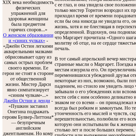
XIX века необходимость
с ее глаз, и она увидела свое положени
физических
только мистер Торнтон возродил их п
упражнений для
приходил время от времени порадоват
здоровья женщины
если бы она никогда не увидела его, о
была предметом
жизнь, хотя и не блестящая в перспект
горячих споров...»
определенной. Вздохнув, она поднялась
О женском образовании
что Маргарет прочитала «Одного шага 
и «синих чулках»
-
молитву об отце, на ее сердце тяжест
«Джейн Остин легкими
печаль.
акварельными мазками
обрисовывает одну из
В тот самый апрельский вечер мистер
самых острых проблем
странные мысли о Маргарет. Поездка 
своего времени. Ее
местам изнурила его. Он преувеличивал
герои не стоят в стороне
переменившихся убеждений друзья отк
от общественной
некоторые из них, возможно, были по
жизни. Мистер Дарси
падением, но стоило им увидеть лицо 
явно симпатизирует
забывали о его убеждениях или вспоми
«синим чулкам»...»
вести себя с ним особенно деликатно
Джейн Остин и денди
-
знаком не со всеми – он принадлежал
«Пушкин заставил
всегда был робким и замкнутым. Но те
Онегина подражать
утонченность его мыслей и чувств, ск
героям Булвер-Литтона*
нерешительностью, полюбили его всем
— безупречным
которую они испытывали бы к женщин
английским
столько лет и после больших перемен,
джентльменам. Но кому
грубости или выражение неодобрения