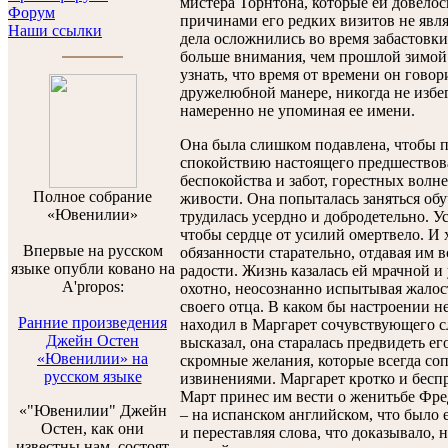
мистера Торнтона, которые ей довелос
Форум
причинами его редких визитов не явля
Наши ссылки
дела осложнились во время забастовки
больше внимания, чем прошлой зимой.
узнать, что время от времени он говор
дружелюбной манере, никогда не избег
намеренно не упоминая ее имени.
Она была слишком подавлена, чтобы п
спокойствию настоящего предшествов
беспокойства и забот, горестных волн
Полноe собраниe
живости. Она попыталась заняться об
«Ювенилии»
трудилась усердно и добродетельно. У
чтобы сердце от усилий омертвело. И
Впервые на русском
обязанности старательно, отдавая им 
языке опубли ковано на
радости. Жизнь казалась ей мрачной и
A'propos:
охотно, неосознанно испытывая жалос
своего отца. В каком бы настроении н
Ранние произведения
находил в Маргарет сочувствующего с
Джейн Остен
высказал, она старалась предвидеть е
«Ювенилии» на
скромные желания, которые всегда со
русском языке
извинениями. Маргарет кротко и бесп
Март принес им вести о женитьбе Фре
«"Ювенилии" Джейн
– на испанском английском, что было 
Остен, как они
и переставляя слова, что доказывало,
известны нам, состоят