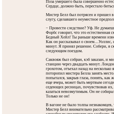
Поза умершего была совершенно естес
Сердце, должно быть, перестало биться
Мистер Белл был потрясен и пришел в с
слугу, сделавшего неуместное предпо
− Провести следствие? Уф. Не думаешь
Форбс говорит, что это естественная 
Бедный Хейл! Ты раньше времени изно
Как он рассказывал о своем…Уоллис, с
минут. Я принял решение. Собери, я с
следующим поездом.
Саквояж был собран, кэб заказан, и 
станцию через двадцать минут. Лондо
грохотом, отъехал назад на несколько
поторопил мистера Белла занять место
попытался, закрыв глаза, понять, как 
еще вчера, может быть мертвым сегодн
седеющих ресницах, почувствовав их,
казаться невозмутимым. Он не собирал
Только не он!
В вагоне не было толпы незнакомцев, 
Мистер Белл внимательно рассматривал
случайным свидетелем его слабости. 