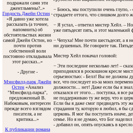
подражали сами эти
джентльмены?..»
− Боюсь, мы поступили очень глупо, - 
Гордость Джейн Остин
-
страдаете оттого, что слишком долго 
«Я давно уже хотела
рассказать (а точнее,
− Я устал, - ответил мистер Хейл. – Н
напомнить) об
уже пятьдесят пять, и этот маленький 
обстоятельствах жизни
− Чепуха! Мне почти шестьдесят, а я 
самой Джейн Остин, но
ни душевных. Не говорите так. Пятьде
почти против
собственной воли
Мистер Хейл покачал головой:
постоянно откладывала
этот рассказ...»
− Эти последние несколько лет! – сказ
приподнялся в роскошном кресле мист
- Другие -
серьезностью: - Белл! Вы не должны ду
все, что последует из-за моих переме
Мэнсфилд-парк Джейн
должности… нет! Даже если бы я знал,
Остен
«Анализ
отказался от этого… поступка, я все р
"Мэнсфилд-парка",
не поддерживаю ту же веру, что и цер
предложенный В.
Если бы я даже смог предвидеть эту ж
Набоковым, интересен
страдания ту, которую я любил, я бы с
прежде всего взглядом
церковь. Я мог бы поступить иначе, де
писателя, а не
семье. Но я не думаю, что Бог надели
критика...»
- добавил он, опять опускаясь в кресло
К публикации романа