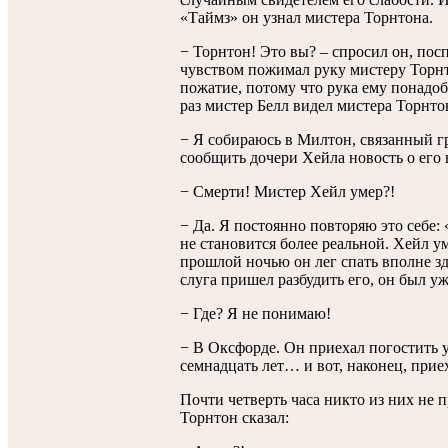
«Таймз» он узнал мистера Торнтона.
− Торнтон! Это вы? – спросил он, пос
чувством пожимал руку мистеру Торнт
пожатие, потому что рука ему понадоб
раз мистер Белл видел мистера Торнто
− Я собираюсь в Милтон, связанный 
сообщить дочери Хейла новость о его 
− Смерти! Мистер Хейл умер?!
− Да. Я постоянно повторяю это себе: 
не становится более реальной. Хейл ум
прошлой ночью он лег спать вполне зд
слуга пришел разбудить его, он был уж
− Где? Я не понимаю!
− В Оксфорде. Он приехал погостить 
семнадцать лет… и вот, наконец, прие
Почти четверть часа никто из них не 
Торнтон сказал: