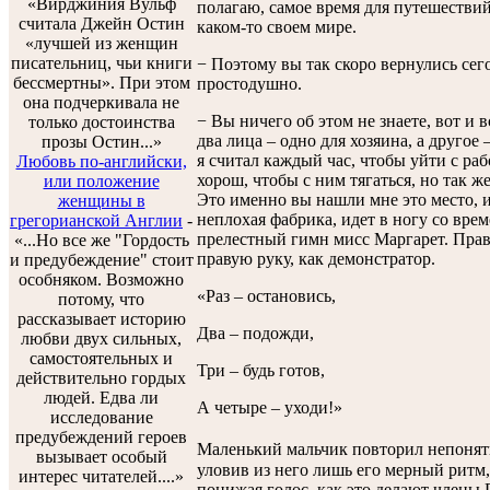
«Вирджиния Вульф
полагаю, самое время для путешествий.
считала Джейн Остин
каком-то своем мире.
«лучшей из женщин
писательниц, чьи книги
− Поэтому вы так скоро вернулись сег
бессмертны». При этом
простодушно.
она подчеркивала не
− Вы ничего об этом не знаете, вот и вс
только достоинства
два лица – одно для хозяина, а другое 
прозы Остин...»
я считал каждый час, чтобы уйти с ра
Любовь по-английски,
хорош, чтобы с ним тягаться, но так 
или положение
Это именно вы нашли мне это место, и
женщины в
неплохая фабрика, идет в ногу со врем
грегорианской Англии
-
прелестный гимн мисс Маргарет. Прав
«...Но все же "Гордость
правую руку, как демонстратор.
и предубеждение" стоит
особняком. Возможно
«Раз – остановись,
потому, что
рассказывает историю
Два – подожди,
любви двух сильных,
самостоятельных и
Три – будь готов,
действительно гордых
людей. Едва ли
А четыре – уходи!»
исследование
предубеждений героев
Маленький мальчик повторил непонят
вызывает особый
уловив из него лишь его мерный ритм,
интерес читателей....»
понижая голос, как это делают члены 