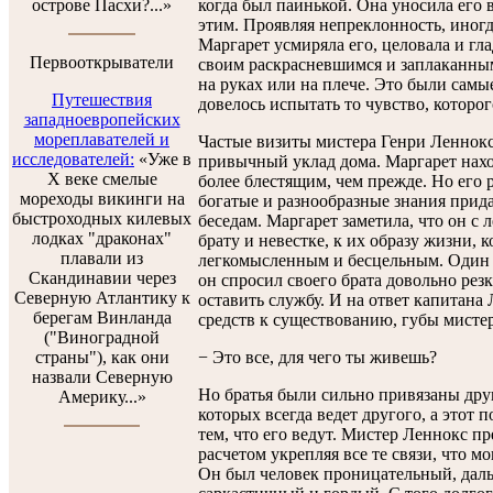
острове Пасхи?...»
когда был паинькой. Она уносила его в
этим. Проявляя непреклонность, иногд
Маргарет усмиряла его, целовала и гла
Первооткрыватели
своим раскрасневшимся и заплаканным
на руках или на плече. Это были сам
Путешествия
довелось испытать то чувство, которог
западноевропейских
мореплавателей и
Частые визиты мистера Генри Леннок
исследователей:
«Уже в
привычный уклад дома. Маргарет нахо
X веке смелые
более блестящим, чем прежде. Но его
мореходы викинги на
богатые и разнообразные знания прид
быстроходных килевых
беседам. Маргарет заметила, что он с
лодках "драконах"
брату и невестке, к их образу жизни, к
плавали из
легкомысленным и бесцельным. Один и
Скандинавии через
он спросил своего брата довольно резк
Северную Атлантику к
оставить службу. И на ответ капитана 
берегам Винланда
средств к существованию, губы мисте
("Виноградной
страны"), как они
− Это все, для чего ты живешь?
назвали Северную
Но братья были сильно привязаны друг 
Америку...»
которых всегда ведет другого, а этот 
тем, что его ведут. Мистер Леннокс пр
расчетом укрепляя все те связи, что м
Он был человек проницательный, дал