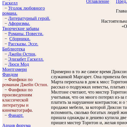
Оглавление
Пред.
Гaскелл
−
Уголок любовного
Глава
романа.
−
Литературный герой.
Настоятельна
−
Афоризмы.
«О
Творческие забавы
−
Романы. Повести.
−
Сборники.
−
Рассказы. Эссe.
Библиотека
−
Джейн Остин,
−
Элизабет Гaскелл.
−
Люси Мод
Монтгомери
Примерно в то же самое время Диксон 
Фандом
служанкой Маргарет. Она привезла бе
−
Фанфики по
Марта переехала в дом к мисс Торнтон
романам Джейн Остин.
рассказ о подружках невесты, платьях и
−
Фанфики по
Милтоне считают, что мистер Торнто
произведениям
учитывая, что он много потерял из-за
классической
платить за нарушение контрактов; и о 
литературы и
продажи мебели, за которой Диксон та
кинематографа.
вспомнить, сколько богатых людей жи
−
Фанарт.
пришла однажды и дешево купила две 
пришел мистер Торнтон и, желая прио
Архив форума