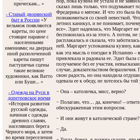
пор, пока кузина не устала и не заяви
прическам... »
сказал лишь только, что подумывает п
Фредерика о мятеже. И что это была 
- Старый дворянский
познакомиться со своей невесткой. Что
быт в России
«У
летних каникул, и не понимает, почем
вельмож появляются
все». Эдит надеялась, что Маргарет не 
кареты, по цене
беспокоилась из-за этого. А потом, не 
стоящие наравне с
расплакалась и сказала, что заботилас
населенными
ней. Маргарет успокаивала кузину, как
имениями; на дверцах
как эта мысль о поездке в Испанию – 
иной раззолоченной
привлекала и радовала ее. Эдит была 
кареты пишут
получаемое без ее участия, невысказ
пастушечьи сцены
случае, доказательством безразличия.
такие великие
свою радость, но она находила отдуши
художники, как Ватто
одевала ее к обеду, не хотелось бы то
или Буше... »
− Она – католичка, мисс, верно?
- Одежда на Руси в
допетровское время
− Полагаю, что… да, конечно! – ответ
«История развития
обескураженная этим вопросом.
русской одежды,
начиная с одежды
− И они живут в католической стране?
древних славян,
населявших берега
− Да.
Черного моря, а затем
во время переселения
− Тогда, боюсь, я должна сказать, что