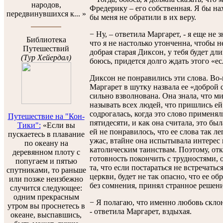
народов,
Фредерику – его собственная. Я бы нах
передвинувшихся к... »
бы меня не обратили в их веру.
− Ну, – ответила Маргарет, - я еще не з
Библиотека
что я не настолько утонченна, чтобы н
Путешествий
добрая старая Диксон, у тебя будет дл
(Тур Хейердал)
боюсь, придется долго ждать этого «ес
Диксон не понравились эти слова. Во-
Маргарет в шутку назвала ее «доброй 
сильно взволнована. Она знала, что м
называть всех людей, что пришлись ей
содрогалась, когда это слово применя
Путешествие на "Кон-
пятидесяти, и как она считала, это бы
Тики":
«Если вы
ей не понравилось, что ее слова так л
пускаетесь в плавание
ужас, втайне она испытывала интерес
по океану на
католическим таинствам. Поэтому, от
деревянном плоту с
готовность покончить с трудностями, 
попугаем и пятью
та, что если постараться не встречать
спутниками, то раньше
церкви, будет не так опасно, что ее о
или позже неизбежно
без сомнения, принял странное решени
случится следующее:
одним прекрасным
− Я полагаю, что именно любовь склон
утром вы проснетесь в
- ответила Маргарет, вздыхая.
океане, выспавшись,