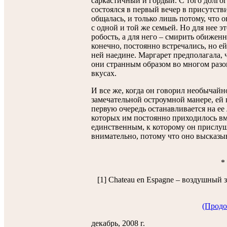
саркастичный и гордый. С того долгог
состоялся в первый вечер в присутств
общалась, и только лишь потому, что 
с одной и той же семьей. Но для нее э
робость, а для него – смирить обижен
конечно, постоянно встречались, но ей 
ней наедине. Маргарет предполагала, чт
они странным образом во многом раз
вкусах.
И все же, когда он говорил необычайн
замечательной остроумной манере, ей н
первую очередь останавливается на ее 
которых им постоянно приходилось вм
единственным, к которому он прислуш
внимательно, потому что оно высказыв
*
[1] Chateau en Espagne – воздушный з
(Продо
декабрь, 2008 г.