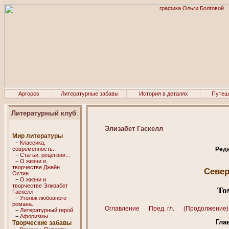
Apropos
Литературные забавы
История в деталях
Путеш
Литературный клуб
:
Элизабет Гаскелл
Мир литературы
−
Классика,
современность.
Ред
−
Статьи, рецензии...
−
О жизни и
творчестве Джейн
Север
Остин
−
О жизни и
творчестве Элизабет
То
Гaскелл
−
Уголок любовного
романа.
Оглавление
Пред. гл.
(Продолжение)
−
Литературный герой.
−
Афоризмы.
Гла
Творческие забавы