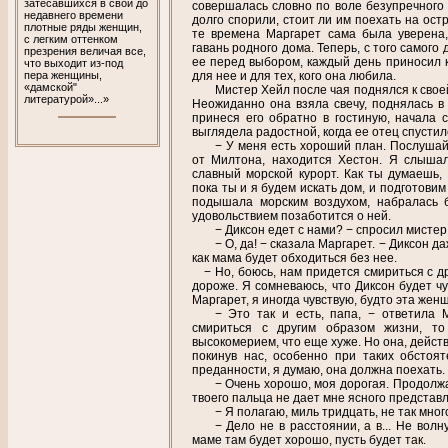
затесавшихся в свои до
совершалась словно по воле безупречного 
недавнего времени
долго спорили, стоит ли им поехать на ост
плотные ряды женщин,
те времена Маргарет сама была уверена,
с легким оттенком
гавань родного дома. Теперь, с того самого
презрения величая все,
ее перед выбором, каждый день приносил 
что выходит из-под
для нее и для тех, кого она любила.
пера женщины,
«дамской"
Мистер Хейл после чая поднялся к свое
литературой»...»
Неожиданно она взяла свечу, поднялась в
принеся его обратно в гостиную, начала 
выглядела радостной, когда ее отец спустилс
− У меня есть хороший план. Послушай
от Милтона, находится Хестон. Я слышал
славный морской курорт. Как ты думаешь,
пока ты и я будем искать дом, и подготови
подышала морским воздухом, набралась б
удовольствием позаботится о ней.
− Диксон едет с нами? − спросил мистер
− О, да! − сказала Маргарет. − Диксон д
как мама будет обходиться без нее.
− Но, боюсь, нам придется смириться с др
дороже. Я сомневаюсь, что Диксон будет чу
Маргарет, я иногда чувствую, будто эта же
− Это так и есть, папа, − ответила 
смириться с другим образом жизни, т
высокомерием, что еще хуже. Но она, действ
покинув нас, особенно при таких обстоя
преданности, я думаю, она должна поехать.
− Очень хорошо, моя дорогая. Продолж
твоего пальца не дает мне ясного представ
− Я полагаю, миль тридцать, не так мног
− Дело не в расстоянии, а в... Не вол
маме там будет хорошо, пусть будет так.