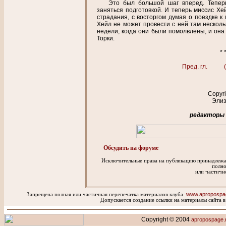
Это был большой шаг вперед. Теперь
заняться подготовкой. И теперь миссис Хе
страдания, с восторгом думая о поездке к
Хейл не может провести с ней там несколь
недели, когда они были помолвлены, и он
Торки.
* 
Пред. гл.
Copyr
Элиз
редакторы
Обсудить на форуме
Исключительные права на публикацию принадлежат
полн
или частичн
www.apropospa
Запрещена полная или частичная перепечатка материалов клуба
Допускается создание ссылки на материалы сайта в
Copyright © 2004
apropospage.