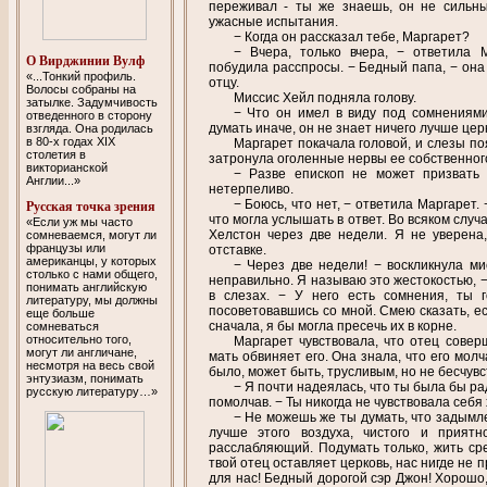
переживал - ты же знаешь, он не сильны
ужасные испытания.
− Когда он рассказал тебе, Маргарет?
− Вчера, только вчера, − ответила М
O Вирджинии Вулф
побудила расспросы. − Бедный папа, − она
«...Тонкий профиль.
отцу.
Волосы собраны на
Миссис Хейл подняла голову.
затылке. Задумчивость
− Что он имел в виду под сомнениями
отведенного в сторону
думать иначе, он не знает ничего лучше цер
взгляда. Она родилась
в 80-х годах XIX
Маргарет покачала головой, и слезы по
столетия в
затронула оголенные нервы ее собственного
викторианской
− Разве епископ не может призвать 
Англии...»
нетерпеливо.
− Боюсь, что нет, − ответила Маргарет.
Русская точка зрения
что могла услышать в ответ. Во всяком случ
«Если уж мы часто
Хелстон через две недели. Я не уверена
сомневаемся, могут ли
французы или
отставке.
американцы, у которых
− Через две недели! − воскликнула ми
столько с нами общего,
неправильно. Я называю это жестокостью, −
понимать английскую
в слезах. − У него есть сомнения, ты 
литературу, мы должны
посоветовавшись со мной. Смею сказать, е
еще больше
сначала, я бы могла пресечь их в корне.
сомневаться
относительно того,
Маргарет чувствовала, что отец совер
могут ли англичане,
мать обвиняет его. Она знала, что его мо
несмотря на весь свой
было, может быть, трусливым, но не бесчув
энтузиазм, понимать
− Я почти надеялась, что ты была бы ра
русскую литературу…»
помолчав. − Ты никогда не чувствовала себя
− Не можешь же ты думать, что задымл
лучше этого воздуха, чистого и прият
расслабляющий. Подумать только, жить сре
твой отец оставляет церковь, нас нигде не 
для нас! Бедный дорогой сэр Джон! Хорошо,