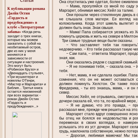
Cтатьи
Она спустилась уже одетая, более оживленн
− Мама, прогуляйся со мной по саду э
К публикации романа
Маргарет, обнимая миссис Хейл за талию.
Джейн Остин
Они прошли через стеклянную дверь в с
«Гордость и
не слышала слов матери. Ее взгляд на
предубеждение» в
колокольчика. Когда этот шмель вылетит 
клубе «Литературные
должен быть знак. Знак свыше.
забавы»
− Мама! Папа собирается уезжать из Х
«Когда речь
покинуть церковь и жить на севере в Милтон
заходит о трех книгах,
которые мы можем
Три самые трудные вещи были сказаны.
захватить с собой на
− Что заставляет тебя так говорит
необитаемый остров,
недоверчиво. − Кто тебе рассказал такую че
две из них у меня
− Сам папа, − ответила Маргарет, прод
меняются в
зная, как.
зависимости от
Они оказались рядом с садовой скамьей.
ситуации и настроения.
Это могут быть
− Я не понимаю тебя, − сказала она. −
«Робинзон Крузо» и
тебя.
«Двенадцать стульев»,
− Нет, мама, я не сделала ошибки. Папа
«Три мушкетера» и
сомнения, что он не может оставаться с
новеллы О'Генри,
должен покинуть Хелстон. Он также пос
«Мастер и Маргарита» и
Фредерика, - ты его знаешь, мама, - и он
Библия... Третья книга
остается неизменной
север.
при всех вариантах -
Миссис Хейл, не отрываясь, смотрела н
роман Джейн Остин
дочери сказала ей, что та, по крайней мере, 
«Гордость и
− Я не думаю, что это правда, − пр
предубеждение»...»
рассказал мне, прежде чем решиться на это
Маргарет стало вдруг совершенно ясно,
бы отец ни боялся ее недовольства и роп
переменах в своих взглядах, о намере
услышать это из уст дочери. Маргарет села
грудь, наклонила собственную, нежно потер
− Дорогая, любимая мамочка! Мы так