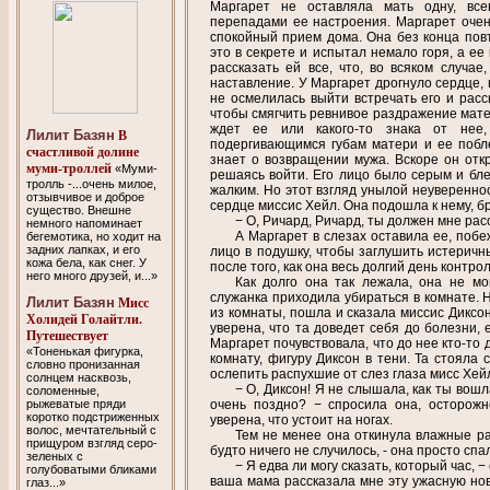
Маргарет не оставляла мать одну, вс
перепадами ее настроения. Маргарет очен
спокойный прием дома. Она без конца повт
это в секрете и испытал немало горя, а ее
рассказать ей все, что, во всяком случае
наставление. У Маргарет дрогнуло сердце, 
не осмелилась выйти встречать его и расс
чтобы смягчить ревнивое раздражение матер
ждет ее или какого-то знака от нее
Лилит Базян
В
подергивающимся губам матери и ее побл
счастливой долине
знает о возвращении мужа. Вскоре он откр
муми-троллей
«Муми-
решаясь войти. Его лицо было серым и бле
тролль -...oчень милое,
жалким. Но этот взгляд унылой неуверенно
отзывчивое и доброе
сердце миссис Хейл. Она подошла к нему, бр
существо. Внешне
− О, Ричард, Ричард, ты должен мне рас
немного напоминает
А Маргарет в слезах оставила ее, побе
бегемотика, но ходит на
задних лапках, и его
лицо в подушку, чтобы заглушить истеричн
кожа бела, как снег. У
после того, как она весь долгий день контро
него много друзей, и...»
Как долго она так лежала, она не мо
служанка приходила убираться в комнате. 
Лилит Базян
Мисс
из комнаты, пошла и сказала миссис Диксо
Холидей Голайтли.
уверена, что та доведет себя до болезни, 
Путешествует
Маргарет почувствовала, что до нее кто-то
«Тоненькая фигурка,
комнату, фигуру Диксон в тени. Та стояла 
словно пронизанная
ослепить распухшие от слез глаза мисс Хей
солнцем насквозь,
− О, Диксон! Я не слышала, как ты вош
соломенные,
рыжеватые пряди
очень поздно? − спросила она, осторожн
коротко подстриженных
уверена, что устоит на ногах.
волос, мечтательный с
Тем не менее она откинула влажные ра
прищуром взгляд серо-
будто ничего не случилось, - она просто спа
зеленых с
− Я едва ли могу сказать, который час, −
голубоватыми бликами
ваша мама рассказала мне эту ужасную ново
глаз...»