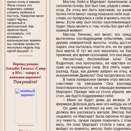
Мистер Хейл и Маргарет преклонили ко
пылал огонь в камине.
Жена только что
склонила голову. Бог был там, рядом с ни
поднялась наверх
отца. Ее отец мог быть еретиком, но раз
уложить ребенка в
более пяти минут назад показала себя еще
постель. Напротив меня
слова, но прокралась к себе в кровать посл
сидел Чарльз,
вины. Если мир был полон ошеломляющих 
загорелый и
будет лишь молить о том, чтобы Бог дал е
импозантный. Как
приятно было
нужный момент.
осознавать, что
Мистер Леннокс, его визит, его пре
впервые с
вытеснены последующими событиями, завл
мальчишеских времён
дерево невероятной высоты, чтобы достат
мы сможем провести
падал, она пыталась спасти его, но ее уде
несколько недель под
был мертв. И тут же она оказалась на Хар
одной крышей...»
прежним, все время осознавая, что она вид
Несчастная, беспокойная ночь! Ск
Вздрогнув, она проснулась, не чувствуя с
Перевод романа
хуже ее кошмарных снов. Все опять навал
Элизабет Гаскелл «Север
разлад. Куда, как далеко забрел ее отец,
и Юг» - теперь в
искушениями Дьявола? Она продолжала спр
книжном варианте!
В такое прекрасное свежее утро миссис
Покупайте!
счастливо за завтраком. Она разгова
благотворительности, не обращая внимани
Маргарет. Прежде чем со стола убрали, ми
стол, как будто поддерживал себя:
− Меня не будет дома до вечера. Я
фермера Добсона дать мне что-нибудь на обе
Он даже не взглянул на них, но Маргар
должна все рассказать матери. Мистер Хе
седьмого, но Маргарет была скроена по-дру
эту тяжесть, лучше скорее покончить с эти
мать. Но пока Маргарет стояла у окна, ду
выйдет из комнаты, миссис Хейл поднялась