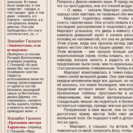
Попроси у Диксон немного каши. Я приду на
присказки. В стране
было графство, в том
что ты простудилась, или это плохой возду
графстве - городок, в
− О, мама, − сказала Маргарет, улыба
том городке - дом, в том
хорошо себя чувствую, не тревожься обо мне
доме - комната, а в
Маргарет поднялась наверх. Чтобы у
комнате – кроватка, а в
съесть тарелку каши. Она устало лежала в 
той кроватке лежала
последние распоряжения и поцеловать дочь
девочка. Она уже
пробудилась ото сна и
Маргарет услышала, что дверь в комнату м
хотела встать, но...»
накинула домашний халат и начала расха
половиц не напомнил ей, что она не должна
Элизабет Гаскелл
Этим утром, когда она бросила взгляд скв
«Занимательно, если
яркого чистого света на башне церкви, чт
не выдумки»
Этим вечером − уже прошло больше шес
(Выдержки из письма
переполненная горем, чтобы плакать, но с
Ричарда Виттингема,
навсегда изгнала юность и радость из 
эсквайра)
(перевод
предложение были сном, чем-то нереальным
С.Поповой) «В своё
стал раскольником, отверженным. Теперь в 
время Вас настолько
позабавило чувство
Маргарет всматривалась в темно-серы
гордости,
темно-синей вечерней дымке. Она чувствова
испытываемое мною по
каждым мгновением видя все дальше, но не
поводу происхождения
ей казалось, что земля безлюднее, чем ес
от одной из сестёр
пределами которого может быть волшеб
Кальвина, вышедшей
бесконечные глубины пространства в и
замуж за Виттингема,
декана Дарема, что
обманчивыми, чем любые материальные
сомневаюсь, сможете
страдальцев, мешая им подняться в беско
ли Вы оценить глубину
потеряться навсегда, прежде чем они достиг
и важность мотивов,
Погруженная в свои мысли, она не сл
приведших меня...»
достаточно ярким, мистер Хейл смог у
Элизабет Гаскелл
необычной позе. Он подошел к ней и дотро
что он здесь.
«Признания мистера
− Маргарет, я слышал, ты встала. Я
Харрисона»
(перевод
помолиться со мной, попросить Бога, чтобы 
С.Поповой) «Ярко