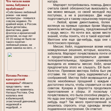
Что читали наши
натура.
мамы, бабушки и
Маргарет потребовалась помощь Диксон
считала своей обязанностью выказывать о
прабабушки?
как можно меньше, со своей молодой лед
«Собственно любовный
роман - как жанр
поступках, а не в разговорах. Две нед
литературы - появился
подготовиться к такому серьезному переезду
совсем недавно. По
− Любой, кроме джентльмена, более
крайней мере, в России.
взглянув на прямые суровые брови Марга
Были детективы,
приняла мятный леденец, предложенный Ма
фантастика, даже
в груди, мисс». Но почти все, кроме мист
фэнтези и иронический
детектив, но еще лет
знаний, чтобы понять, что в такой коротки
10-15 назад не было ни
Милтоне или еще где-нибудь, куда они 
такого понятия -
Хелстонского прихода.
любовный роман, ни
Миссис Хейл, подавленная всеми неп
даже намека на него...»
немедленные решения, которые, казалось,
заболела. Маргарет почувствовала почти об
и предоставила распоряжаться делами 
телохранительницы, преданно ухаживал
выходила из комнаты миссис Хейл, кача
предпочитала этого не слышать. Ей было
Хелстон. Преемник мистера Хейла был уж
отставке. Не стоит здесь задерживаться 
Наташа Ростова -
соображений. Мистер Хейл возвращался д
идеал русской
после неизбежных прощаний с каждым с
женщины?
«Можете
достаточно опыта, чтобы справиться со все
представить - мне
советом. Кухарка и Шарлотта продолжали
никогда не нравилась
приготовления и сборы. И поскольку 
Наташа Ростова. Она
почувствовала, что была способна увидеть, 
казалась мне
взбалмошной,
Но куда они поедут? Через неделю все дол
эгоистичной девчонкой,
нибудь еще? Так много приготовлений з
недалекой и
решилась спросить отца однажды вечер
недоброй...»
подавленное настроение. Он ответил: