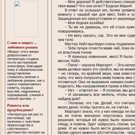
− Моя дорогая! Я действительно слишко
твоя мама? Что она хочет? Бедная Мария!
В ответ он услышал эхо, более громкое
комнату с чашкой чая для мисс Хейл и у
Защищенная его присутствием от укоряющих 
− Моя бедная хозяйка!
− Ты же не думаешь, что ей стало хуже
поворачиваясь.
− Не могу сказать, сэр. Это не мне суд
чем тело.
Слово в защиту ...
Мистер Хейл выглядел очень подавлен
любовного романа
− Тебе лучше отнести маме чай, пока он
«Вокруг этого жанра
но властным тоном.
доброхотами от
− Я приношу извинения, мисс! Я была
литературы создана
миссис Хейл.
почти нестерпимая
− Папа! − сказала Маргарет. − Эта неоп
атмосфера, благодаря
мама должна через это пройти, мы не можем
чему в обывательском
представлении
− но теперь, по крайней мере, нам извест
сложилось мнение о
папа, что могу попросить маму помочь мне с
любовном романе, как о
готовиться. Она не выражала никаких пожел
смеси «примитивного
поделать. Мы направляемся прямо в Милтон
сюжета, скудных
− Нет, − ответил он. − Я полагаю, мы до
мыслей, надуманных
− И запаковать всю мебель, чтобы мож
переживаний, слюней и
плохой эротики...»
найдем дом?
− Полагаю, что так. Делай, что считае
Ревность или
много денег, чтобы тратить их, не считая.
предубеждение?
Маргарет знала, что у них никогда не б
«Литература как раз то
на ее плечи внезапно опустилась огро
ристалище, где
решения, которые ей нужно было принять,
мужчины с чувством
обеду, и помочь Эдит набросать списки, к
превосходства и
дома. И не нужно было вести домашнее хо
собственного
Кроме одного важного обстоятельства - пре
достоинства смотрят на