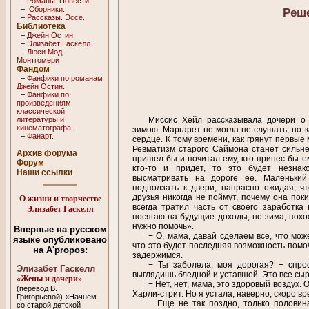
−
Романы. Повести.
−
Сборники.
Реш
−
Рассказы. Эссe.
Библиотека
−
Джейн Остин,
−
Элизабет Гaскелл.
−
Люси Мод
Монтгомери
Фандом
−
Фанфики по романам
Джейн Остин.
−
Фанфики по
произведениям
классической
литературы и
Миссис Хейл рассказывала дочери о 
кинематографа.
зимою. Маргарет не могла не слушать, но 
−
Фанарт.
сердце. К тому времени, как грянут первые
Ревматизм старого Саймона станет сильнее
Архив форума
пришел бы и почитал ему, кто принес бы е
Форум
кто-то и придет, то это будет незнак
Наши ссылки
высматривать на дороге ее. Маленький
подползать к двери, напрасно ожидая, ч
друзья никогда не поймут, почему она поки
О жизни и творчестве
всегда тратил часть от своего заработка
Элизабет Гаскелл
посягаю на будущие доходы, но зима, пох
нужно помочь».
Впервые на русском
− О, мама, давай сделаем все, что мож
языке опубликовано
что это будет последняя возможность помоч
на A'propos:
задержимся.
− Ты заболела, моя дорогая? − спро
Элизабет Гаскелл
выглядишь бледной и уставшей. Это все сыр
«Жены и дочери»
− Нет, нет, мама, это здоровый воздух
(перевод В.
Харли-стрит. Но я устала, наверно, скоро в
Григорьевой) «Начнем
− Еще не так поздно, только половина
со старой детской