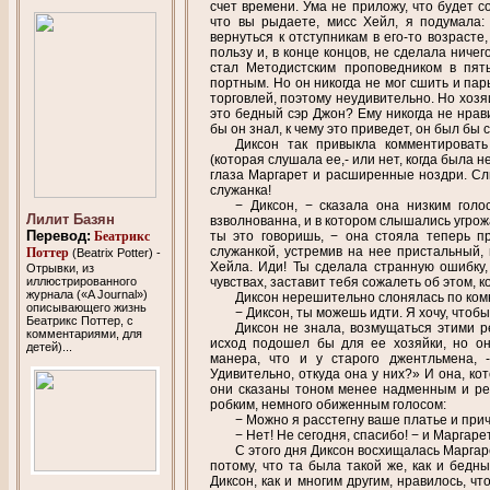
счет времени. Ума не приложу, что будет с
что вы рыдаете, мисс Хейл, я подумала:
вернуться к отступникам в его-то возрасте
пользу и, в конце концов, не сделала ничег
стал Методистским проповедником в пят
портным. Но он никогда не мог сшить и пар
торговлей, поэтому неудивительно. Но хозяи
это бедный сэр Джон? Ему никогда не нрав
бы он знал, к чему это приведет, он был бы
Диксон так привыкла комментировать
(которая слушала ее,- или нет, когда была 
глаза Маргарет и расширенные ноздри. Сл
служанка!
− Диксон, − сказала она низким голо
Лилит Базян
взволнованна, и в котором слышались угрож
Перевод:
Беатрикс
ты это говоришь, − она стояла теперь п
служанкой, устремив на нее пристальный,
Поттер
(Beatrix Potter) -
Хейла. Иди! Ты сделала странную ошибку,
Oтрывки, из
иллюстрированного
чувствах, заставит тебя сожалеть об этом, 
журнала («A Journal»)
Диксон нерешительно слонялась по комн
описывающего жизнь
− Диксон, ты можешь идти. Я хочу, чтобы
Беатрикс Поттер, с
Диксон не знала, возмущаться этими 
комментариями, для
исход подошел бы для ее хозяйки, но он
детей)...
манера, что и у старого джентльмена, 
Удивительно, откуда она у них?» И она, ко
они сказаны тоном менее надменным и ре
робким, немного обиженным голосом:
− Можно я расстегну ваше платье и прич
− Нет! Не сегодня, спасибо! − и Маргар
С этого дня Диксон восхищалась Маргаре
потому, что та была такой же, как и бедн
Диксон, как и многим другим, нравилось, 