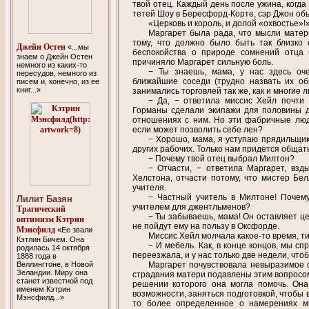
твой отец. Каждый день после ужина, когда
тетей Шоу в Бересфорд-Корте, сэр Джон об
«Церковь и король, и долой «охвостье»!
Маргарет была рада, что мысли матер
тому, что должно было быть так близко 
Джейн Остен
«...мы
беспокойства о природе сомнений отца 
знаем о Джейн Остен
причиняло Маргарет сильную боль.
немного из каких-то
− Ты знаешь, мама, у нас здесь оч
пересудов, немного из
ближайшие соседи (трудно назвать их об
писем и, конечно, из ее
книг...»
занимались торговлей так же, как и многие 
− Да, − ответила миссис Хейл почти 
Горманы сделали экипажи для половины д
отношениях с ним. Но эти фабричные люди.
если может позволить себе лен?
− Хорошо, мама, я уступаю прядильщик
других рабочих. Только нам придется общать
− Почему твой отец выбрал Милтон?
− Отчасти, − ответила Маргарет, взды
Хелстона, отчасти потому, что мистер Бел
учителя.
− Частный учитель в Милтоне! Почем
Лилит Базян
учителем для джентльменов?
Трагический
− Ты забываешь, мама! Он оставляет це
оптимизм Кэтрин
не пойдут ему на пользу в Оксфорде.
Мэнсфилд
«Ее звали
Миссис Хейл молчала какое-то время, т
Кэтлин Бичем. Она
− И мебель. Как, в конце концов, мы с
родилась 14 октября
переезжала, и у нас только две недели, что
1888 года в
Веллингтоне, в Новой
Маргарет почувствовала невыразимое о
Зеландии. Миру она
страдания матери подавлены этим вопросом
станет известной под
решении которого она могла помочь. Она
именем Кэтрин
возможности, заняться подготовкой, чтобы в
Мэнсфилд...»
то более определенное о намерениях м