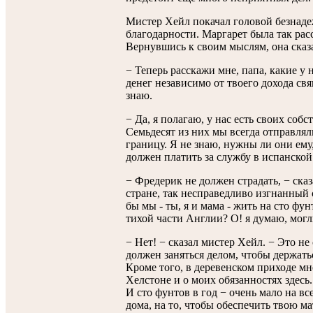
Мистер Хейл покачал головой безнадеж
благодарности. Маргарет была так расс
Вернувшись к своим мыслям, она сказ
− Теперь расскажи мне, папа, какие у 
денег независимо от твоего дохода свя
знаю.
− Да, я полагаю, у нас есть своих собс
Семьдесят из них мы всегда отправляли
границу. Я не знаю, нужны ли они ему
должен платить за службу в испанской
− Фредерик не должен страдать, − ска
стране, так несправедливо изгнанный 
бы мы - ты, я и мама - жить на сто фу
тихой части Англии? О! я думаю, могл
− Нет! − сказал мистер Хейл. − Это не 
должен заняться делом, чтобы держат
Кроме того, в деревенском приходе м
Хелстоне и о моих обязанностях здесь.
И сто фунтов в год − очень мало на 
дома, на то, чтобы обеспечить твою м