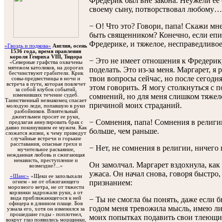
Фредерик был вне закона. Неужели ее 
своему сыну, потворствовал любому…
− О! Что это? Говори, папа! Скажи мн
быть священником? Конечно, если епис
Фредерике, и тяжелое, несправедлив
«Гвоздь и подкова»
Англия, осень
1536 года, время правления
короля Генриха VIII, Тюдора
− Это не имеет отношения к Фредерику
«Северные графства охвачены
мятежом католиков, на дорогах
поделать. Это из-за меня. Маргарет, я 
бесчинствуют грабители. Крик
твои вопросы сейчас, но после сегодн
совы-предвестницы в ночи и
встреча в пути, которая повлечет
этом говорить. Я могу столкнуться с
за собой клубок событий,
изменивших течение судеб.
сомнений, но для меня слишком тяжел
Таинственный незнакомец спасает
причиной моих страданий.
молодую леди, попавшую в руки
разбойников. Влиятельный
джентльмен просит ее руки,
− Сомнения, папа! Сомнения в религи
предлагая аннулировать брак с
давно покинувшим ее мужем. Как
больше, чем раньше.
сложатся жизни, к чему приведут
случайные встречи и горькие
расставания, опасные грехи и
− Нет, не сомнения в религии, ничего
мучительное раскаяние,
нежданная любовь и сжигающая
ненависть, преступление и
Он замолчал. Маргарет вздохнула, как 
возмездие?...»
ужаса. Он начал снова, говоря быстро
«Шанс»
«Щеки ее заполыхали
признанием:
огнем - не от обжигающего
морозного ветра, не от тяжести
корзинки задрожали руки, а от
− Ты не смогла бы понять, даже если бы
вида приближающегося к ней
офицера в длинном плаще. Бов
годом меня тревожила мысль, имею ли 
узнала его, хотя он изменился за
прошедшие годы - поплотнел,
моих попытках подавить свои тлеющие
вокруг глаз появились морщинки,