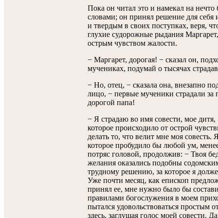
Пока он читал это и намекал на нечто 
словами; он принял решение для себя 
и твердым в своих поступках, веря, чт
глухие судорожные рыдания Маргарет, 
острым чувством жалости.
− Маргарет, дорогая! − сказал он, под
мучениках, подумай о тысячах страда
− Но, отец, − сказала она, внезапно п
лицо, − первые мученики страдали за 
дорогой папа!
− Я страдаю во имя совести, мое дитя,
которое происходило от острой чувств
делать то, что велит мне моя совесть.
которое пробудило бы любой ум, мене
потряс головой, продолжив: − Твоя бед
желания оказались подобны содомским
трудному решению, за которое я должен
Уже почти месяц, как епископ предло
принял ее, мне нужно было бы состави
правилами богослужения в моем приход
пытался удовольствоваться простым от
здесь, заглушая голос моей совести. Д