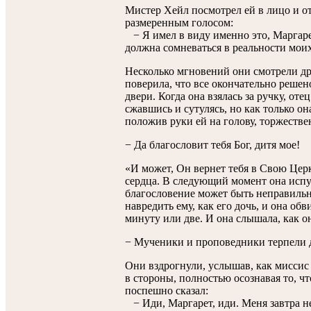
Мистер Хейл посмотрел ей в лицо и 
размеренным голосом:
− Я имел в виду именно это, Маргаре
должна сомневаться в реальности моих
Несколько мгновений они смотрели дру
поверила, что все окончательно решен
двери. Когда она взялась за ручку, оте
сжавшись и сутулясь, но как только он
положив руки ей на голову, торжестве
− Да благословит тебя Бог, дитя мое!
«И может, Он вернет тебя в Свою Церк
сердца. В следующий момент она испуга
благословение может быть неправиль
навредить ему, как его дочь, и она об
минуту или две. И она слышала, как о
− Мученики и проповедники терпели д
Они вздрогнули, услышав, как миссис
в стороны, полностью осознавая то, ч
поспешно сказал:
− Иди, Маргарет, иди. Меня завтра не