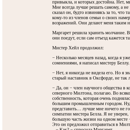
привыкла, и которых достойна. Нет, 
Мне всегда лучше решать самому, а не 
сказал он, будто извиняясь за то, что 
кому-то из членов семьи о своих наме
возражений. Они делают меня таким 
Маргарет решила хранить молчание. В 
они поедут, если сам отъезд кажется 
Мистер Хейл продолжил:
− Несколько месяцев назад, когда я уж
сомнениями, я написал мистеру Беллу
− Нет, я никогда не видела его. Но я 
старый наставник в Оксфорде, не так 
− Да, он − член научного общества в 
северного Милтона, полагаю. Во всяком
собственность, которая очень поднялас
большим промышленным городом. Ну, 
представить… лучше мне ничего не гов
симпатии мистера Белла. Я не уверен,
большую часть жизни на одном месте −
Это он предложил отправиться в Милт
− Как? − спросила Маргарет.