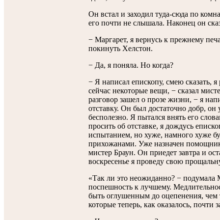
Он встал и заходил туда-сюда по комна
его почти не слышала. Наконец он ска
− Маргарет, я вернусь к прежнему пе
покинуть Хелстон.
− Да, я поняла. Но когда?
− Я написал епископу, смею сказать, я 
сейчас некоторые вещи, − сказал мисте
разговор зашел о прозе жизни, − я нап
отставку. Он был достаточно добр, он 
бесполезно. Я пытался внять его слова
просить об отставке, я дождусь еписко
испытанием, но хуже, намного хуже б
прихожанами. Уже назначен помощник
мистер Браун. Он приедет завтра и ос
воскресенье я проведу свою прощальн
«Так ли это неожиданно? − подумала М
поспешность к лучшему. Медлительнос
быть оглушенным до оцепенения, чем 
которые теперь, как оказалось, почти 