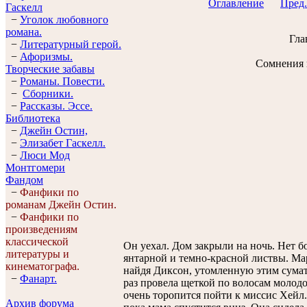
Оглавление
Пред.
Гaскелл
−
Уголок любовного
романа.
Гла
−
Литературный герой.
−
Афоризмы.
Сомнения 
Творческие забавы
−
Романы. Повести.
−
Сборники.
−
Рассказы. Эссe.
Библиотека
−
Джейн Остин,
−
Элизабет Гaскелл.
−
Люси Мод
Монтгомери
Фандом
−
Фанфики по
романам Джейн Остин.
−
Фанфики по
произведениям
классической
Он уехал. Дом закрыли на ночь. Нет б
литературы и
янтарной и темно-красной листвы. Мар
кинематографа.
найдя Диксон, утомленную этим сума
−
Фанарт.
раз провела щеткой по волосам молодо
очень торопится пойти к миссис Хейл.
Архив форума