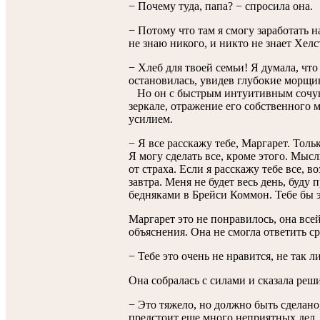
− Почему туда, папа? − спросила она.
− Потому что там я смогу заработать н
не знаю никого, и никто не знает Хелс
− Хлеб для твоей семьи! Я думала, чт
остановилась, увидев глубокие морщин
Но он с быстрым интуитивным сочувс
зеркале, отражение его собственного 
усилием.
− Я все расскажу тебе, Маргарет. Толь
Я могу сделать все, кроме этого. Мыс
от страха. Если я расскажу тебе все, 
завтра. Меня не будет весь день, буду
бедняками в Брейси Коммон. Тебе бы э
Маргарет это не понравилось, она все
объяснения. Она не смогла ответить сра
− Тебе это очень не нравится, не так л
Она собралась с силами и сказала реш
− Это тяжело, но должно быть сделано,
предстоит еще много неприятных дел.