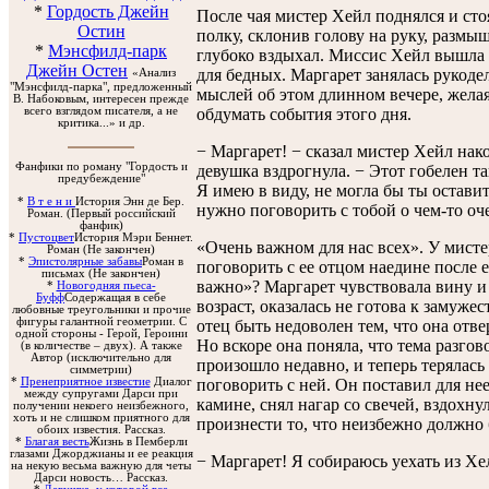
*
Гордость Джейн
После чая мистер Хейл поднялся и ст
Остин
полку, склонив голову на руку, размыш
*
Мэнсфилд-парк
глубоко вздыхал. Миссис Хейл вышла 
Джейн Остен
для бедных. Маргарет занялась рукодел
«Анализ
"Мэнсфилд-парка", предложенный
мыслей об этом длинном вечере, желая
В. Набоковым, интересен прежде
всего взглядом писателя, а не
обдумать события этого дня.
критика...» и др.
− Маргарет! − сказал мистер Хейл нако
Фанфики по роману "Гордость и
девушка вздрогнула. − Этот гобелен т
предубеждение"
Я имею в виду, не могла бы ты остави
*
В т е н и
История Энн де Бер.
нужно поговорить с тобой о чем-то оч
Роман. (Первый российский
фанфик)
*
Пустоцвет
История Мэри Беннет.
«Очень важном для нас всех». У мист
Роман (Не закончен)
*
Эпистолярные забавы
Роман в
поговорить с ее отцом наедине после е
письмах (Не закончен)
важно»? Маргарет чувствовала вину и с
*
Новогодняя пьеса-
Буфф
Содержащая в себе
возраст, оказалась не готова к замужес
любовные треугольники и прочие
фигуры галантной геометрии. С
отец быть недоволен тем, что она отв
одной стороны - Герой, Героини
Но вскоре она поняла, что тема разгов
(в количестве – двух). А также
Автор (исключительно для
произошло недавно, и теперь терялась
симметрии)
поговорить с ней. Он поставил для нее
*
Пренеприятное известие
Диалог
между супругами Дарси при
камине, снял нагар со свечей, вздохну
получении некоего неизбежного,
хоть и не слишком приятного для
произнести то, что неизбежно должно 
обоих известия. Рассказ.
*
Благая весть
Жизнь в Пемберли
глазами Джорджианы и ее реакция
− Маргарет! Я собираюсь уехать из Хе
на некую весьма важную для четы
Дарси новость… Рассказ.