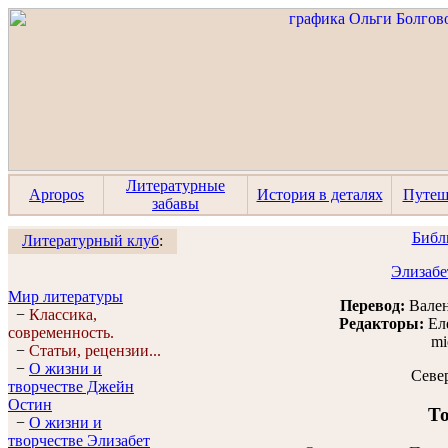
Литературные
Apropos
История в деталях
Путеш
забавы
Библ
Литературный клуб
:
Элизабе
Мир литературы
Перевод:
Вален
−
Классика,
Редакторы:
Ел
современность.
mi
−
Статьи, рецензии...
−
О жизни и
Севе
творчестве Джейн
Остин
То
−
О жизни и
творчестве Элизабет