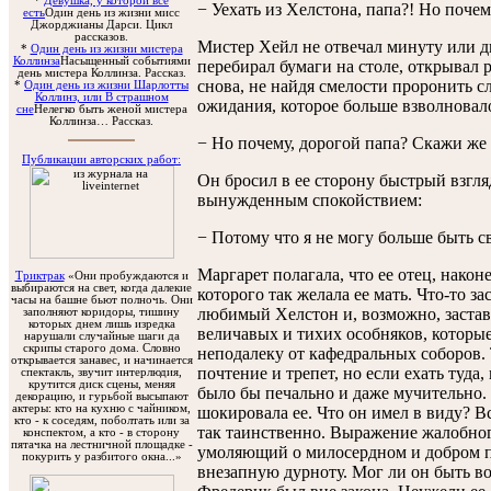
*
Девушка, у которой все
− Уехать из Хелстона, папа?! Но поче
есть
Один день из жизни мисс
Джорджианы Дарси. Цикл
рассказов.
Мистер Хейл не отвечал минуту или д
*
Один день из жизни мистера
Коллинза
Насыщенный событиями
перебирал бумаги на столе, открывал р
день мистера Коллинза. Рассказ.
снова, не найдя смелости проронить с
*
Один день из жизни Шарлотты
Коллинз, или В страшном
ожидания, которое больше взволновало 
сне
Нелегко быть женой мистера
Коллинза… Рассказ.
− Но почему, дорогой папа? Скажи же
Публикации авторских работ:
Он бросил в ее сторону быстрый взгляд
вынужденным спокойствием:
− Потому что я не могу больше быть 
Маргарет полагала, что ее отец, нако
Триктрак
«Они пробуждаются и
выбираются на свет, когда далекие
которого так желала ее мать. Что-то з
часы на башне бьют полночь. Они
любимый Хелстон и, возможно, заставл
заполняют коридоры, тишину
которых днем лишь изредка
величавых и тихих особняков, которы
нарушали случайные шаги да
скрипы старого дома. Словно
неподалеку от кафедральных соборов.
открывается занавес, и начинается
почтение и трепет, но если ехать туда
спектакль, звучит интерлюдия,
крутится диск сцены, меняя
было бы печально и даже мучительно.
декорацию, и гурьбой высыпают
актеры: кто на кухню с чайником,
шокировала ее. Что он имел в виду? В
кто - к соседям, поболтать или за
так таинственно. Выражение жалобного
конспектом, а кто - в сторону
пятачка на лестничной площадке -
умоляющий о милосердном и добром пр
покурить у разбитого окна...»
внезапную дурноту. Мог ли он быть во