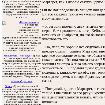
Маргарет, как я люблю святую церковь
у рта сложились глубокие складки.
- Мadame, - Дмитрий Торкунов
склонил голову. - Мы знакомы,
Он не мог продолжить минуту или две.
ежели мне не изменяет память… -
Знакомы?! - удивилась Натали и с
Ей все казалось таким же ужасно таин
недоумением посмотрела на
кузину...»
мусульманином.
«По-восточному»
«— В сотый раз
− Я сегодня прочел о двух тысячах че
повторяю, что
никогда не видела
церквей, − продолжил мистер Хейл, с
этого ти... человека...
немного их храбрости, но это бесполез
до того как села
рядом с ним в самолете, не видела,
чувствовать это.
— простонала я, со злостью
чувствуя, как задрожал голос, а к
глазам подступила соленая,
− Но, папа, ты хорошо все обдумал? О
готовая выплеснуться
жалостливой слабостью, волна...»
шокирующим, − сказала Маргарет, вне
крепкое основание ее дома, ее образа 
Моя любовь - мой друг
«Время
похоже на красочный сон после
покачивается. Что она могла сказать? 
галлюциногенов. Вы видите его
заставил мистера Хейла самого собрат
острые стрелки, которые, разрезая
воздух, порхают над головой,
успокоить ее. Он подавил сухие удуш
выписывая замысловатые узоры, и
ничего не можете поделать. Время
подошел к книжному шкафу, взял томи
неуловимо и неумолимо. А вы
последнее время, и который дал ему с
лишь наблюдатель. Созерцатель...»
начал.
«Осенний рассказ»
Осень
«Дождь был затяжной,
− Послушай, дорогая Маргарет, − сказа
осенний, рассыпающийся мелкими
бисеринами дождинок. Собираясь
талию. Она схватила его руку и крепко
в крупные капли, они не спеша
ни в действительности понять, что он 
стекали по стеклу извилистыми
ручейками. Через открытую
волнение.
форточку было слышно, как
переливчато журчит льющаяся из