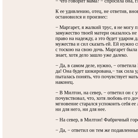
− Что говорит мама? − спросила она, г
К ее удивлению, отец, не ответив, вно
остановился и произнес:
− Маргарет, я жалкий трус, я не могу 
замужество твоей матери оказалось не 
право на надежду, а это будет ударом д
мужества и сил сказать ей. Ей нужно ск
с тоскою на свою дочь. Маргарет была
знает, хотя дело зашло уже далеко.
− Да, в самом деле, нужно, − ответил
да! Она будет шокирована,− так сила у
пыталась понять, что почувствует мать
наконец.
− В Милтон, на север, − ответил он с 
почувствовал, что, хотя любовь его доч
мгновение старался успокоить себя ее
ни для него, ни для нее.
− На север, в Милтон! Фабричный гор
− Да, − ответил он тем же подавленн