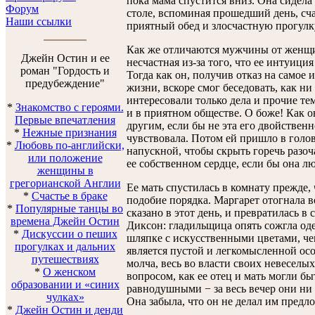
пока мама спустится вниз. Она сидела 
Форум
столе, вспоминая прошедший день, сч
Наши ссылки
приятный обед и злосчастную прогулку
Как же отличаются мужчины от женщин
Джейн Остин и ее
несчастная из-за того, что ее интуиция
роман "Гордость и
Тогда как он, получив отказ на самое 
предубеждение"
жизни, вскоре смог беседовать, как ни 
интересовали только дела и прочие те
*
Знакомство с героями.
и в приятном обществе. О боже! Как о
Первые впечатления
другим, если бы не эта его двойствен
*
Нежные признания
чувствовала. Потом ей пришло в голову
*
Любовь по-английски,
напускной, чтобы скрыть горечь разоч
или положение
ее собственном сердце, если бы она лю
женщины в
грегорианской Англии
Ее мать спустилась в комнату прежде,
*
Счастье в браке
подобие порядка. Маргарет отогнала в
*
Популярные танцы во
сказано в этот день, и превратилась 
времена Джейн Остин
Диксон: гладильщица опять сожгла од
*
Дискуссии о пеших
шляпке с искусственными цветами, че
прогулках и дальних
является пустой и легкомысленной ос
путешествиях
молча, весь во власти своих невеселы
*
О женском
вопросом, как ее отец и мать могли б
образовании и «синих
равнодушными − за весь вечер они ни 
чулках»
Она забыла, что он не делал им предл
*
Джейн Остин и денди