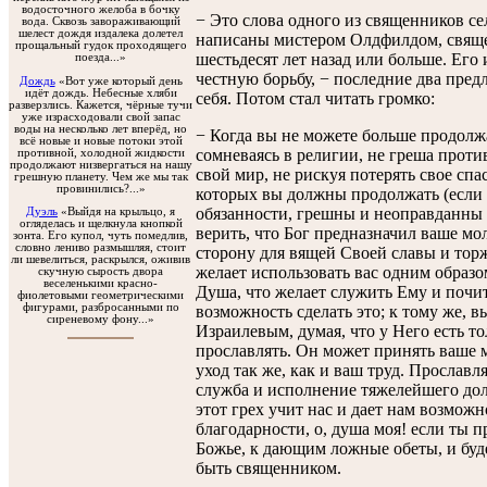
водосточного желоба в бочку
− Это слова одного из священников сел
вода. Сквозь завораживающий
шелест дождя издалека долетел
написаны мистером Олдфилдом, свящ
прощальный гудок проходящего
шестьдесят лет назад или больше. Его
поезда...»
честную борьбу, − последние два пред
Дождь
«Вот уже который день
идёт дождь. Небесные хляби
себя. Потом стал читать громко:
разверзлись. Кажется, чёрные тучи
уже израсходовали свой запас
воды на несколько лет вперёд, но
− Когда вы не можете больше продолжа
всё новые и новые потоки этой
сомневаясь в религии, не греша против
противной, холодной жидкости
продолжают низвергаться на нашу
свой мир, не рискуя потерять свое спас
грешную планету. Чем же мы так
провинились?...»
которых вы должны продолжать (если 
обязанности, грешны и неоправданны 
Дуэль
«Выйдя на крыльцо, я
огляделась и щелкнула кнопкой
верить, что Бог предназначил ваше мо
зонта. Его купол, чуть помедлив,
словно лениво размышляя, стоит
сторону для вящей Своей славы и торж
ли шевелиться, раскрылся, оживив
желает использовать вас одним образо
скучную сырость двора
веселенькими красно-
Душа, что желает служить Ему и почит
фиолетовыми геометрическими
фигурами, разбросанными по
возможность сделать это; к тому же, 
сиреневому фону...»
Израилевым, думая, что у Него есть т
прославлять. Он может принять ваше м
уход так же, как и ваш труд. Прославля
служба и исполнение тяжелейшего дол
этот грех учит нас и дает нам возможн
благодарности, о, душа моя! если ты
Божье, к дающим ложные обеты, и буд
быть священником.