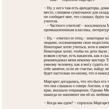
− Ну, у него там есть арендаторы, дом
место, слишком суматошное для склада 
он сообщает мне, что слышал, будто т
учителя.
− Частного учителя! − воскликнула М
промышленникам классика, литератур
− Ну, − ответил ее отец,− некоторые 
людьми, осознающими свои недостатки
Некоторые хотят учиться, хотя и имею
Некоторые хотят, чтобы их дети были 
всяком случае, есть вакансия, как я ск
рекомендовал меня некоему мистеру То
умному человеку, как я могу судить из
себе занятие, если не счастье, найду л
будет настолько по-иному, что я никог
Маргарет догадалась, что это был его 
что она слышала о севере Англии, о 
крае, внушало отвращение. Однако Ми
никогда не напомнит им об их любимо
− Когда мы едем? − спросила Маргарет