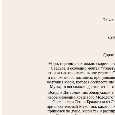
Та же 
Суб
Дорога
Мэри, стремясь как можно скорее все
Свадьбе, а особенно мечтая "утереть
позвала нас пройтись нынче утром в С
и мы охотно согласились, прогулявши
болтовня Мэри, которая беспрестанно 
Мужа, то восхваляла достоинства го
Войдя к Даттонам, мы обнаружили в
необыкновенно красивого Молодого Че
Он сын сэра Генри Браднелла из Л
привлекательный Мужчина, какого я к
пришелся по душе. Мэри так и распир