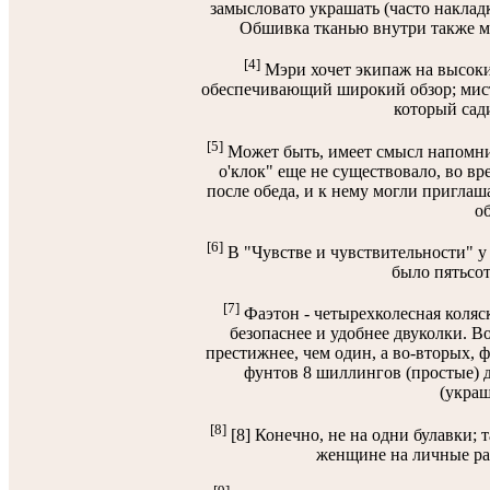
замысловато украшать (часто накладк
Обшивка тканью внутри также мо
[4]
Мэри хочет экипаж на высоких
обеспечивающий широкий обзор; мисте
который сади
[5]
Может быть, имеет смысл напомнит
о'клок" еще не существовало, во в
после обеда, и к нему могли приглаш
об
[6]
В "Чувстве и чувствительности" у
было пятьсот
[7]
Фаэтон - четырехколесная коляск
безопаснее и удобнее двуколки. Во
престижнее, чем один, а во-вторых, 
фунтов 8 шиллингов (простые) д
(украш
[8]
[8] Конечно, не на одни булавки; 
женщине на личные рас