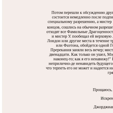
Потом перешли к обсуждению други
состоится немедленно после подпи
специальному разрешению, а мистер 
концов, сошлись на обычном разреше
отходят все Фамильные Драгоценности
и мистер У. пообещал ей верховую 
Лондон или другие места в течение т
или Фаэтона, обойдется одной Г
Пререкания заняли весь вечер; мист
двенадцати. Как только он ушел, Мэ
наконец-то; как я его ненавижу!"
неприлично-де ненавидеть будущего 
что терпеть его не может и надеется н
гря
Прощаюсь, 
Искрен
Джорджиан