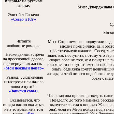
Впервые на русском
языке
:
Мисс Джорджиана С
Элизабет Гаскелл
«Север и Юг»
Ср
Милая
Читайте
Мы с Софи немного подшутили над на
любовные романы:
вполне помирились, да и обсто
простительную шалость. Сосед, мист
Неожиданная встреча
знает, как поступить, потому что терп
на проселочной дороге,
скорее обвенчается, чем пойдет на р
перевернувшая жизнь -
или мне - и поступит именно так, по е
«Мой нежный повар»
знать, бедняжка сочтет величайшим
алтаря, и чтоб ничего подобного не д
Развод… Жизненная
браке с мист
катастрофа или начало
нового пути? -
«Записки совы»
Час назад она пришла разведать наши
Незадолго до того маменька рассказа
Оказывается, что
выпустит соседа в поисках Жены из 
иногда важно оказаться
она), если не Мэри пойдет под вене
не в то время не в том
другого не останется". Увы Джорджи
месте -
«Все