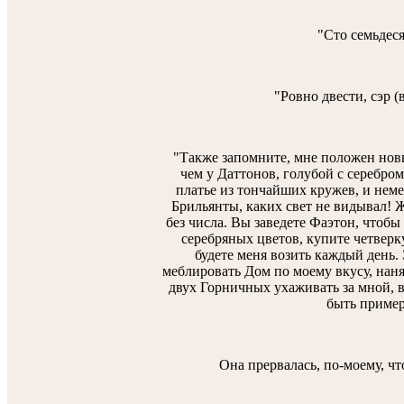
"Сто семьдеся
"Ровно двести, сэр (
"Также запомните, мне положен нов
чем у Даттонов, голубой с серебром
платье из тончайших кружев, и нем
Брильянты, каких свет не видывал! 
без числа. Вы заведете Фаэтон, чтобы
серебряных цветов, купите четверк
будете меня возить каждый день. 
меблировать Дом по моему вкусу, наня
двух Горничных ухаживать за мной, вс
быть приме
Она прервалась, по-моему, чт