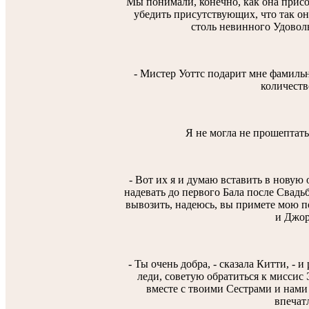
Мы понимали, конечно, как она присоч
убедить присутствующих, что так оно
столь невинного Удовол
- Мистер Уоттс подарит мне фамиль
количеств
Я не могла не прошептать
- Вот их я и думаю вставить в новую 
надевать до первого Бала после Свадь
вывозить, надеюсь, вы примете мою п
и Джор
- Ты очень добра, - сказала Китти, - 
леди, советую обратиться к миссис 
вместе с твоими Сестрами и нами
впечат