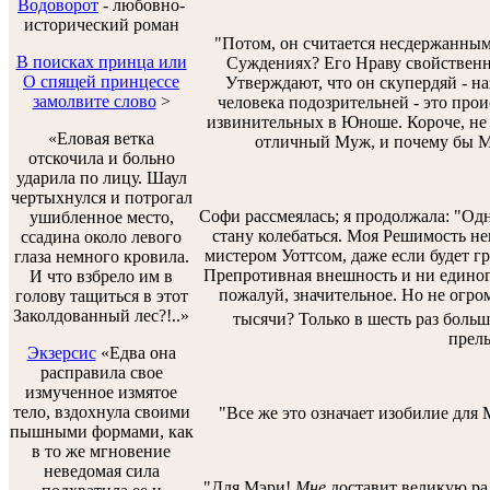
Водоворот
-
любовно-
исторический роман
"Потом, он считается несдержанным,
В поисках принца или
Суждениях? Его Нраву свойственн
О спящей принцессе
Утверждают, что он скупердяй - на
замолвите слово
>
человека подозрительней - это прои
извинительных в Юноше. Короче, не 
«Еловая ветка
отличный Муж, и почему бы Мэ
отскочила и больно
ударила по лицу. Шаул
чертыхнулся и потрогал
Софи рассмеялась; я продолжала: "Одн
ушибленное место,
стану колебаться. Моя Решимость не
ссадина около левого
мистером Уоттсом, даже если будет г
глаза немного кровила.
Препротивная внешность и ни единого
И что взбрело им в
пожалуй, значительное. Но не огром
голову тащиться в этот
Заколдованный лес?!..»
тысячи? Только в шесть раз боль
прель
Экзерсис
«Едва она
расправила свое
измученное измятое
тело, вздохнула своими
"Все же это означает изобилие для 
пышными формами, как
в то же мгновение
неведомая сила
"Для Мэри!
Мне
доставит великую ра