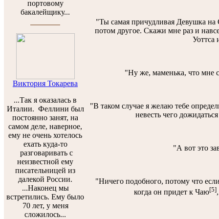
портовому
бакалейщику...
"Ты самая причудливая Девушка на 
потом другое. Скажи мне раз и навсе
Уоттса 
"Ну же, маменька, что мне с
Виктория Токарева
...Так я оказалась в
"В таком случае я желаю тебе определи
Италии. Феллини был
невесть чего дожидаться 
постоянно занят, на
самом деле, наверное,
ему не очень хотелось
ехать куда-то
"А вот это за
разговаривать с
неизвестной ему
писательницей из
далекой России.
"Ничего подобного, потому что если
...Наконец мы
[5]
когда он придет к Чаю
встретились. Ему было
70 лет, у меня
сложилось...