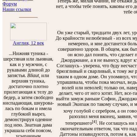
Теперь же, милая Фанни, не откажи д
Форум
нет, а чтобы тебе понять, каковы его 
Наши ссылки
тебе о
Он уже старый, тридцати двух лет, ур
До крайности нелюбезный - из всех му
Англия, 12 век
немерено, и мне достанется больш
совершенно здоров. В общем, как быт
...Нижняя туника -
он ясно дал понять, что сделает
шерстяная или льняная,
Джорджиане, а я не вынесу, вдруг к
как и у мужчин, с
Соглашусь - уверена, что буду несчас
рукавами длиной до
брюзгливый и сварливый, к тому же 
запястья.
Bliaut,
или
таким в одном доме. Он упомянул, что
верхняя туника,
упрашивала, чтобы пока молчал, ведь 
достаточно плотно
волей или неволей; только он, наве
прилегающая к телу до
делает, чего от него хотят. Нет, все
бедер, а затем свободно
выйти замуж раньше Софии, Джорджиа
ниспадающая, шнурова­
новый Экипаж по такому случаю, и мы
лась по бокам и имела
хочу голубой с серебром, а он го
глубокий вырез,
разозлил меня вконец, заявив, ч
демонстрируя одеяние
[4]
теперешнего
. Не соглашусь ни з
под нею. Знатная дама
окончательным ответом, так что надо
украшала себя поясом,
Даттоны иззавидуются, потом я, как
усыпанным