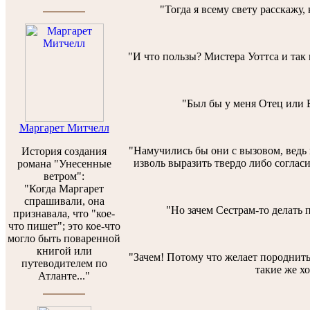
"Тогда я всему свету расскажу,
"И что пользы? Мистера Уоттса и так к
"Был бы у меня Отец или Бр
Маргарет Митчелл
"Намучились бы они с вызовом, ведь м
История создания
изволь выразить твердо либо согласие
романа "Унесенные
ветром":
"Когда Маргарет
спрашивали, она
"Но зачем Сестрам-то делать 
признавала, что "кое-
что пишет"; это кое-что
могло быть поваренной
книгой или
"Зачем! Потому что желает породнитьс
путеводителем по
такие же х
Атланте..."