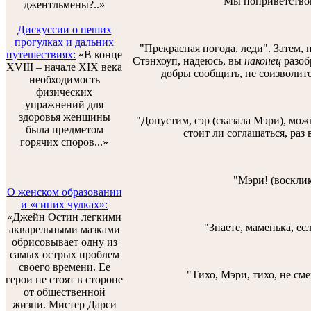
Мы поприветствов
джентльмены?..»
Дискуссии о пеших
прогулках и дальних
"Прекрасная погода, леди". Затем, 
путешествиях:
«В конце
Стэнхоуп, надеюсь, вы
наконец
разобр
XVIII – начале XIX века
добры сообщить, не соизволит
необходимость
физических
упражнений для
здоровья женщины
"Допустим, сэр (сказала Мэри), мож
была предметом
стоит ли соглашаться, раз 
горячих споров...»
"Мэри! (восклик
О женском образовании
и «синих чулках»:
«Джейн Остин легкими
"Знаете, маменька, е
акварельными мазками
обрисовывает одну из
самых острых проблем
своего времени. Ее
"Тихо, Мэри, тихо, не сме
герои не стоят в стороне
от общественной
жизни. Мистер Дарси