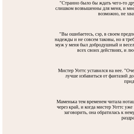
"Странно было бы ждать чего-то др
слишком возвышенны для меня, и мне 
возможно, не хва
"Вы ошибаетесь, сэр, в своем предп
надежды и не совсем таковы, но я треб
муж у меня был добродушный и весел
всех своих действиях, и лю
Мистер Уоттс уставился на нее. "Оч
лучше избавиться от фантазий до 
прид
Маменька тем временем читала нотац
через край, и когда мистер Уоттс уже
заговорить, она обратилась к не
раздр