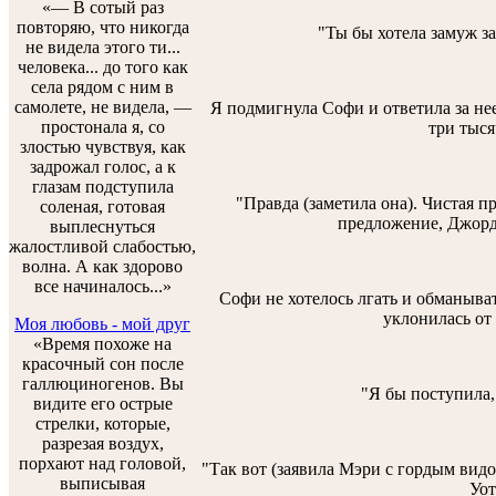
«— В сотый раз
повторяю, что никогда
"Ты бы хотела замуж за
не видела этого ти...
человека... до того как
села рядом с ним в
самолете, не видела, —
Я подмигнула Софи и ответила за нее
простонала я, со
три тыся
злостью чувствуя, как
задрожал голос, а к
глазам подступила
"Правда (заметила она). Чистая пр
соленая, готовая
предложение, Джорд
выплеснуться
жалостливой слабостью,
волна. А как здорово
все начиналось...»
Софи не хотелось лгать и обманыват
уклонилась от 
Моя любовь - мой друг
«Время похоже на
красочный сон после
галлюциногенов. Вы
"Я бы поступила,
видите его острые
стрелки, которые,
разрезая воздух,
порхают над головой,
"Так вот (заявила Мэри с гордым вид
выписывая
Уот