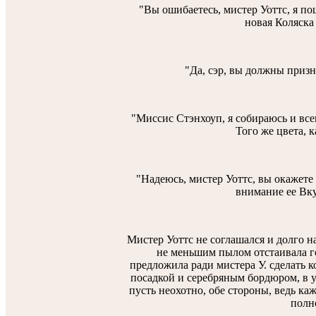
"Вы ошибаетесь, мистер Уоттс, я по
новая Коляска
"Да, сэр, вы должны призн
"Миссис Стэнхоуп, я собираюсь и всег
Того же цвета, к
"Надеюсь, мистер Уоттс, вы окажете
внимание ее Вку
Мистер Уоттс не соглашался и долго н
не меньшим пылом отстаивала г
предложила ради мистера У. сделать к
посадкой и серебряным бордюром, в у
пусть неохотно, обе стороны, ведь ка
полн