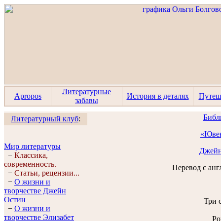
Литературные
Apropos
История в деталях
Путеш
забавы
Библ
Литературный клуб
:
«Юве
Мир литературы
Джейн
−
Классика,
современность.
Перевод с анг
−
Статьи, рецензии...
−
О жизни и
творчестве Джейн
Остин
Три 
−
О жизни и
творчестве Элизабет
Ро