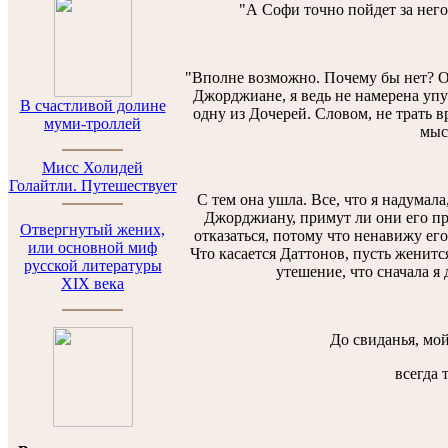
"А Софи точно пойдет за него
"Вполне возможно. Почему бы нет? Од
Джорджиане, я ведь не намерена упу
В счастливой долине
одну из Дочерей. Словом, не трать в
муми-троллей
мыс
Мисс Холидей
Голайтли. Путешествует
С тем она ушла. Все, что я надумала
Джорджиану, примут ли они его пре
Отвергнутый жених,
отказаться, потому что ненавижу его
или основной миф
Что касается Даттонов, пусть женитс
русской литературы
утешение, что сначала я 
XIX века
До свиданья, мой
всегда 