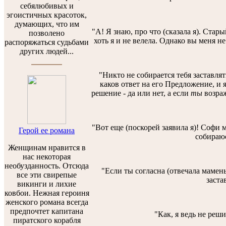
себялюбивых и
эгоистичных красоток,
думающих, что им
"А! Я знаю, про что (сказала я). Стары
позволено
хоть я и не велела. Однако вы меня не
распоряжаться судьбами
других людей...
"Никто не собирается тебя заставлят
каков ответ на его Предложение, и 
решение - да или нет, а если
ты
возра
"Вот еще (поскорей заявила я)! Софи м
Герой ее романа
собираюс
Женщинам нравится в
нас некоторая
необузданность. Отсюда
"Если ты согласна (отвечала мамень
все эти свирепые
заста
викинги и лихие
ковбои. Нежная героиня
женского романа всегда
предпочтет капитана
"Как, я ведь не реши
пиратского корабля