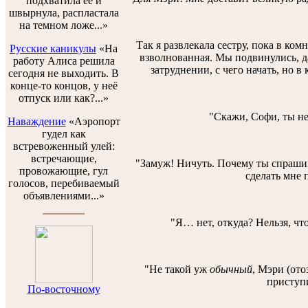
подхватила ее и
швырнула, распластала
на темном ложе...»
Так я развлекала сестру, пока в ко
Русские каникулы
«На
взволнованная. Мы подвинулись, дав
работу Алиса решила
затруднении, с чего начать, но 
сегодня не выходить. В
конце-то концов, у неё
отпуск или как?...»
"Скажи, Софи, ты не
Наваждение
«Аэропорт
гудел как
встревоженный улей:
встречающие,
"Замуж! Ничуть. Почему ты спрашив
провожающие, гул
сделать мне 
голосов, перебиваемый
объявлениями...»
"Я… нет, откуда? Нельзя, чт
"Не такой уж
обычный
, Мэри (ото
приступи
По-восточному