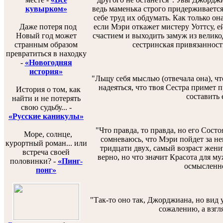
ведь маменька строго придерживается
кувырком»
себе труд их обдумать. Как только он
если Мэри откажет мистеру Уоттсу, е
Даже потеря под
счастием и выходить замуж из великод
Новый год может
сестринская привязанность
странным образом
превратиться в находку
-
«Новогодняя
история»
"Льщу себя мыслью (отвечала она), чт
надеяться, что твоя Сестра примет
История о том, как
составить 
найти и не потерять
свою судьбу... -
«Русские каникулы»
"Что правда, то правда, но его Сост
Море, солнце,
сомневаюсь, что Мэри пойдет за нег
курортный роман... или
тридцати двух, самый возраст жени
встреча своей
верно, но что значит Красота для м
половинки? -
«Пинг-
осмысленно
понг»
"Так-то оно так, Джорджиана, но вид у
сожалению, а взгл