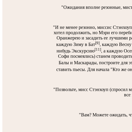
"Ожидания вполне резонные, мисте
"И не менее резонно, миссис Стэнхоуп,
хотел продолжить, но Мэри его переб
Оранжерею и засадить ее лучшими ра
[9]
каждую Зиму в Бат
, каждую Весну
[11]
нибудь Экскурсию
, а каждую Осе
Софи посмеялись) станем проводить
Балы и Маскарады, построите для эт
ставить пьесы. Для начала "Кто же он
"Позвольте, мисс Стэнхоуп (спросил ми
все
"Вам? Можете ожидать, чт