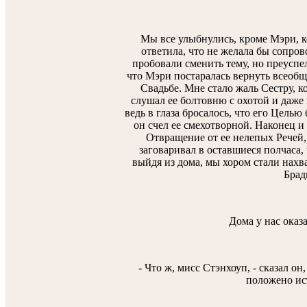
Мы все улыбнулись, кроме Мэри, к
ответила, что не желала бы сопро
пробовали сменить тему, но преуспе
что Мэри постаралась вернуть всеоб
Свадьбе. Мне стало жаль Сестру, к
слушал ее болтовню с охотой и даже
ведь в глаза бросалось, что его Целью
он счел ее смехотворной. Наконец и 
Отвращение от ее нелепых Речей, 
заговаривал в оставшиеся полчаса,
выйдя из дома, мы хором стали нах
Брад
Дома у нас оказа
- Что ж, мисс Стэнхоуп, - сказал он
положено ис