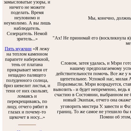
замысловатые узоры, и
ничего не можете
поделать. Время
неуловимо и
Мы, конечно, должны
неумолимо. А вы лишь
наблюдатель.
Созерцатель. Немой
"Ах! Не принимай его (воскликнула я)
зритель...»
ме
Пять мужчин
«Я лежу
на теплом каменном
парапете набережной,
Словом, затея удалась, и Мэри гот
тень от платана
нашему предполагаемому успех
прикрывает меня от
действительности помочь. Все же у м
нещадно палящего
щепетильнее. Успокой нас, милая А
полуденного солнца,
Поразмысли. Мэри возрадуется, ста
бриз шевелит листья, и
вывозить - и будет непременно, ведь я
тени от них скользят,
счастию в Состоянии, выбранном не 
ломаясь и
новый Экипаж, отчего она окажетс
перекрещиваясь, по
уговорить мистера У. завести и Фа
лицу, отчего рябит в
границ. То же самое не утешило бы 
глазах и почему-то
Помни об этом,
щекочет в носу...»