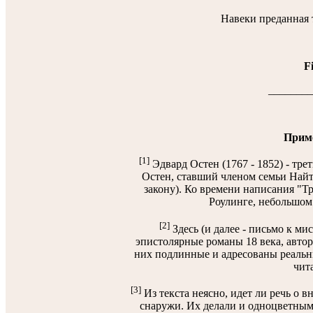
Навеки преданная т
F
________
Прим
[1]
Эдвард Остен (1767 - 1852) - тр
Остен, ставший членом семьи Найт
закону). Ко времени написания "Тр
Роулинге, небольшом 
[2]
Здесь (и далее - письмо к м
эпистолярные романы 18 века, автор
них подлинные и адресованы реальн
чита
[3]
Из текста неясно, идет ли речь о 
снаружи. Их делали и одноцветным