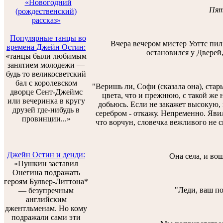
«Новогодний
Пят
(рождественский)
рассказ»
Популярные танцы во
Вчера вечером мистер Уоттс пил 
времена Джейн Остин:
остановился у Дверей
«танцы были любимым
занятием молодежи —
будь то великосветский
бал с королевском
"Веришь ли, Софи (сказала она), стар
дворце Сент-Джеймс
цвета, что и прежнюю, с такой же н
или вечеринка в кругу
добьюсь. Если не закажет высокую, 
друзей где-нибудь в
серебром - откажу. Непременно. Явил
провинции...»
что ворчун, словечка вежливого не с
Джейн Остин и денди:
Она села, и вош
«Пушкин заставил
Онегина подражать
героям Булвер-Литтона*
"Леди, ваш по
— безупречным
английским
джентльменам. Но кому
подражали сами эти