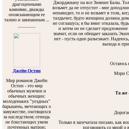
Джорджиану на все Зимние Балы. Толь
драгоценными
возьмет да не отпустит - мне доподлин
камнями, дважды
ненавидит, то и не возьмет в толк, ко
опоясывающим ее
талдычит, будто женщина должна дома 
талию и завязанным ...
не соглашусь; я бы вмиг отказала, буд
и затем он не сделает предложение
значит, если он обещает заказать Экип
нет - пусть один разъезжает. Надеюс
выхода и при
Остаюсь н
Джейн Остин
Мэри С
Мир романов Джейн
Остин - это мир
обычных мужчин и
Та же 
обычных женщин:
молоденьких "уездных"
барышень, мечтающих о
замужестве, охотящихся
Дорога
за наследством; отнюдь
не блистающих умом
Только я запечатала письмо, как во
почтенных матрон;
поговорить со мной о 