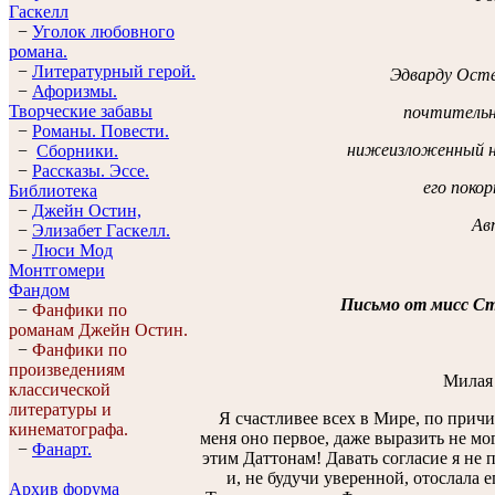
Гaскелл
−
Уголок любовного
романа.
−
Литературный герой.
Эдварду Ост
−
Афоризмы.
Творческие забавы
почтительн
−
Романы. Повести.
нижеизложенный н
−
Сборники.
−
Рассказы. Эссe.
его покор
Библиотека
−
Джейн Остин,
Ав
−
Элизабет Гaскелл.
−
Люси Мод
Монтгомери
Фандом
Письмо от мисс С
−
Фанфики по
романам Джейн Остин.
−
Фанфики по
произведениям
Милая
классической
литературы и
Я счастливее всех в Мире, по причи
кинематографа.
меня оно первое, даже выразить не мог
−
Фанарт.
этим Даттонам! Давать согласие я не 
и, не будучи уверенной, отослала 
Архив форума