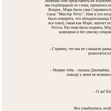
Можешь себе представить их Изумлени
мы подтвердили ее слова, пришлось по
Вопрос. Мэри была сама Скромност
глаза: "Мистер Уоттс". Нам и это пот
было поверить, что обладательница 
все-таки), такая как Мэри, захочет 
Уоттса. Раз тема была поднята, Мэ
компании и без умолку откров
- Странно, что вы не слышали рань
разносятся п
- Уверяю тебя, - сказала Джемайма,
поводу у меня не возникл
- О да! Е
Все улыбнулись, особ