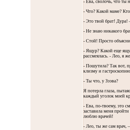
- Ева, сволочь, что ты
- Что? Какой маме? Кто
- Это твой брат! Дура! 
- Не знаю никакого бра
- Стой! Просто объясни
- Ящур? Какой еще ящур
рассмеялась. - Лео, я ж
- Пошутила? Так вот, п
клизму и гастроскопию
- Ты что, у Зээва?
Я потерла глаза, пытая
каждый уголок моей кр
- Ева, по-твоему, это 
заставила меня пройти 
люблю врачей!
- Лео, ты же сам врач, 