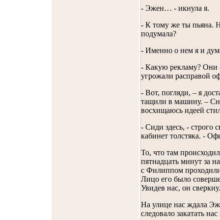
- Эжен… - икнула я.
- К тому же ты пьяна. 
подумала?
- Именно о нем я и дум
- Какую рекламу? Они 
угрожали расправой о
- Вот, погляди, – я дос
тащили в машину. – Сна
восхищаюсь идеей стил
- Сиди здесь, - строго
кабинет толстяка. - О
То, что там происходил
пятнадцать минут за н
с Филиппом проходили 
Лицо его было соверше
Увидев нас, он сверкну
На улице нас ждала Эж
следовало закатать нас