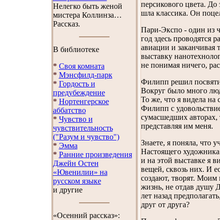
персикового цвета. До 
Нелегко быть женой
шла классика. Он поцел
мистера Коллинза…
Рассказ.
Пари-Экспо - один из
год здесь проводятся 
авиации и заканчивая 
В библиотеке
выставку нанотехнологи
не понимая ничего, ра
*
Своя комната
*
Мэнсфилд-парк
Филипп решил посвятит
*
Гордость и
Вокруг было много лю
предубеждение
То же, что я видела на
*
Нортенгерское
Филипп с удовольствие
аббатство
сумасшедших авторах, 
*
Чувство и
представляя им меня.
чувствительность
("Разум и чувство")
Знаете, я поняла, что
*
Эмма
Настоящего художника 
*
Ранние произведения
и на этой выставке я в
Джейн Остен
вещей, сквозь них. И е
«Ювенилии» на
создают, творят. Моим 
русском языке
жизнь, не отдав душу Д
и другие
лет назад предполагать
друг от друга?
«Осенний рассказ»: