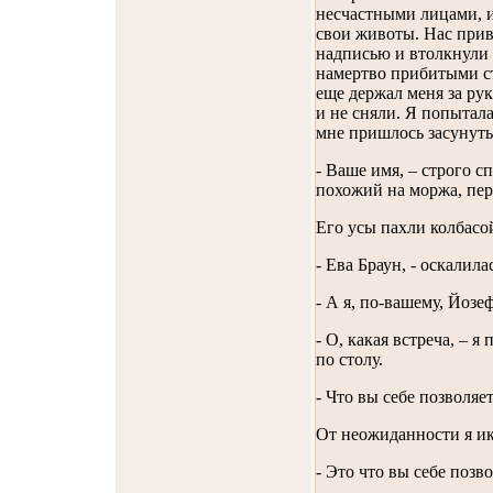
несчастными лицами, 
свои животы. Нас прив
надписью и втолкнули
намертво прибитыми ст
еще держал меня за рук
и не сняли. Я попытала
мне пришлось засунуть 
- Ваше имя, – строго 
похожий на моржа, пер
Его усы пахли колбасо
- Ева Браун, - оскалила
- А я, по-вашему, Йозе
- О, какая встреча, – я
по столу.
- Что вы себе позволяет
От неожиданности я ик
- Это что вы себе позво