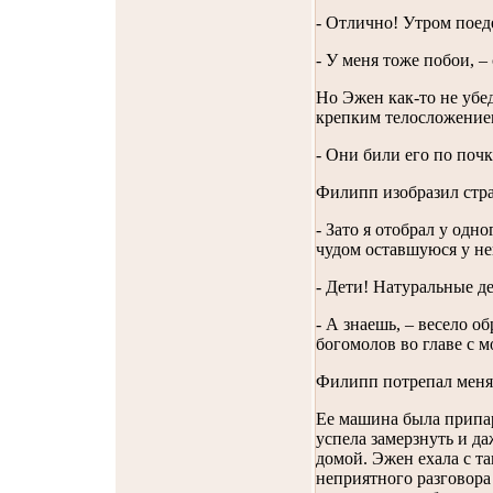
- Отлично! Утром поед
- У меня тоже побои, 
Но Эжен как-то не убе
крепким телосложением
- Они били его по почк
Филипп изобразил страд
- Зато я отобрал у одн
чудом оставшуюся у не
- Дети! Натуральные де
- А знаешь, – весело об
богомолов во главе с 
Филипп потрепал меня 
Ее машина была припар
успела замерзнуть и д
домой. Эжен ехала с та
неприятного разговора