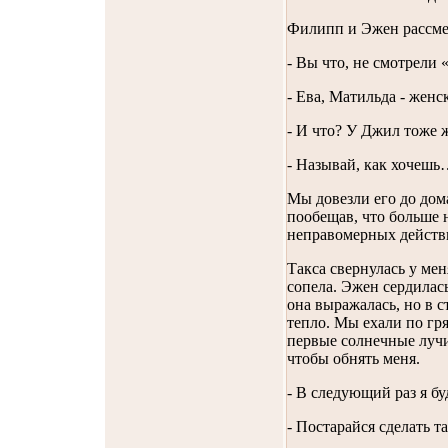
Филипп и Эжен рассме
- Вы что, не смотрели 
- Ева, Матильда - женс
- И что? У Джил тоже ж
- Называй, как хочеш
Мы довезли его до дом
пообещав, что больше 
неправомерных действ
Такса свернулась у мен
сопела. Эжен сердилась
она выражалась, но в с
тепло. Мы ехали по гр
первые солнечные лучи
чтобы обнять меня.
- В следующий раз я бу
- Постарайся сделать т