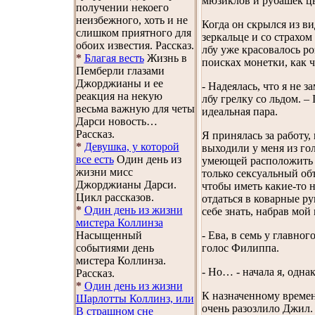
мюзиклов и рубашек цв
получении некоего
неизбежного, хоть и не
Когда он скрылся из ви
слишком приятного для
зеркальце и со страхом
обоих известия. Рассказ.
лбу уже красовалось ро
*
Благая весть
Жизнь в
поисках монетки, как 
Пемберли глазами
Джорджианы и ее
- Надеялась, что я не
реакция на некую
лбу грелку со льдом. –
весьма важную для четы
идеальная пара.
Дарси новость…
Рассказ.
Я принялась за работу,
*
Девушка, у которой
выходили у меня из гол
все есть
Один день из
умеющей расположить к
жизни мисс
только сексуальный об
Джорджианы Дарси.
чтобы иметь какие-то н
Цикл рассказов.
отдаться в коварные ру
*
Один день из жизни
себе знать, набрав мой
мистера Коллинза
Насыщенный
- Ева, в семь у главно
событиями день
голос Филиппа.
мистера Коллинза.
- Но… - начала я, одна
Рассказ.
*
Один день из жизни
К назначенному времени
Шарлотты Коллинз, или
очень разозлило Джил.
В страшном сне