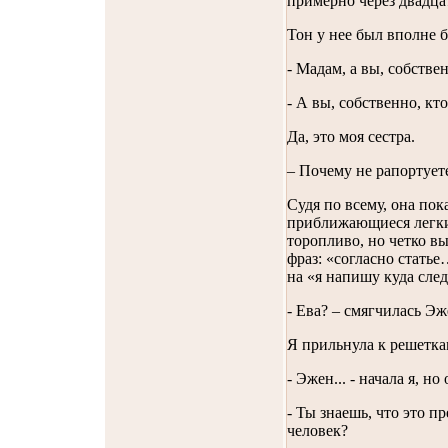
примерно через двадца
Тон у нее был вполне 
- Мадам, а вы, собстве
- А вы, собственно, кт
Да, это моя сестра.
– Почему не рапортует
Судя по всему, она пок
приближающиеся легкие
торопливо, но четко в
фраз: «согласно статье
на «я напишу куда сле
- Ева? – смягчилась Эж
Я прильнула к решетка
- Эжен... - начала я, но
- Ты знаешь, что это п
человек?