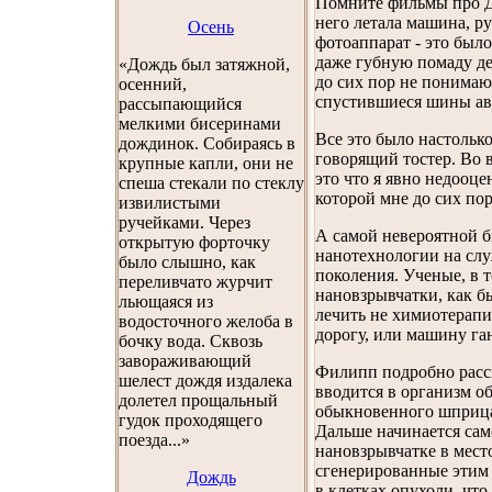
Помните фильмы про Дж
него летала машина, ру
Осень
фотоаппарат - это был
даже губную помаду де
«Дождь был затяжной,
до сих пор не понимаю
осенний,
спустившиеся шины ав
рассыпающийся
мелкими бисеринами
Все это было настольк
дождинок. Собираясь в
говорящий тостер. Во в
крупные капли, они не
это что я явно недооце
спеша стекали по стеклу
которой мне до сих пор
извилистыми
ручейками. Через
А самой невероятной б
открытую форточку
нанотехнологии на слу
было слышно, как
поколения. Ученые, в т
переливчато журчит
нановзрывчатки, как б
льющаяся из
лечить не химиотерапи
водосточного желоба в
дорогу, или машину ган
бочку вода. Сквозь
завораживающий
Филипп подробно расс
шелест дождя издалека
вводится в организм об
долетел прощальный
обыкновенного шприца 
гудок проходящего
Дальше начинается сам
поезда...»
нановзрывчатке в мест
сгенерированные этим
Дождь
в клетках опухоли, что