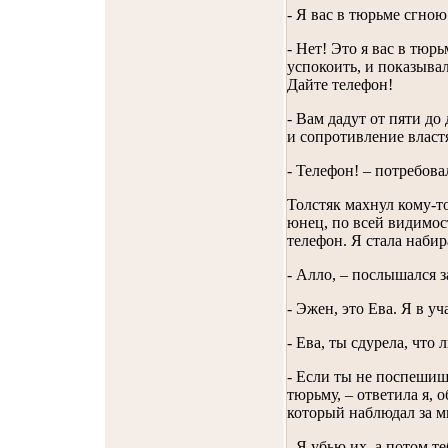
- Я вас в тюрьме сгною
- Нет! Это я вас в тюр
успокоить, и показывал
Дайте телефон!
- Вам дадут от пяти до
и сопротивление властя
- Телефон! – потребовал
Толстяк махнул кому-т
юнец, по всей видимос
телефон. Я стала наби
- Алло, – послышался 
- Эжен, это Ева. Я в у
- Ева, ты сдурела, что
- Если ты не поспешишь
тюрьму, – ответила я, 
который наблюдал за м
- Я убью их, а потом т