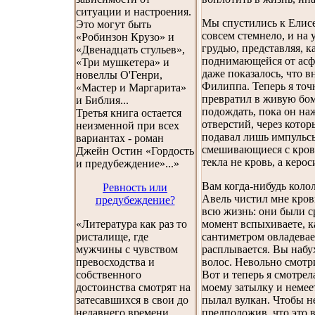
ситуации и настроения.
Мы спустились к Елисе
Это могут быть
совсем стемнело, и на
«Робинзон Крузо» и
грудью, представляя, 
«Двенадцать стульев»,
поднимающейся от асф
«Три мушкетера» и
даже показалось, что в
новеллы О'Генри,
Филиппа. Теперь я точ
«Мастер и Маргарита»
превратил в живую бом
и Библия...
подождать, пока он на
Третья книга остается
отверстий, через котор
неизменной при всех
подавал лишь импульс
вариантах - роман
смешивающиеся с кровь
Джейн Остин «Гордость
текла не кровь, а керо
и предубеждение»...»
Вам когда-нибудь коло
Ревность или
Авель чистил мне кров
предубеждение?
всю жизнь: они были с
«Литература как раз то
момент вспыхиваете, ка
ристалище, где
сантиметром овладевает
мужчины с чувством
расплывается. Вы набух
превосходства и
волос. Невольно смотр
собственного
Вот и теперь я смотрел
достоинства смотрят на
моему затылку и немеет
затесавшихся в свои до
пылал вулкан. Чтобы не
недавнего времени
предположив, что это в