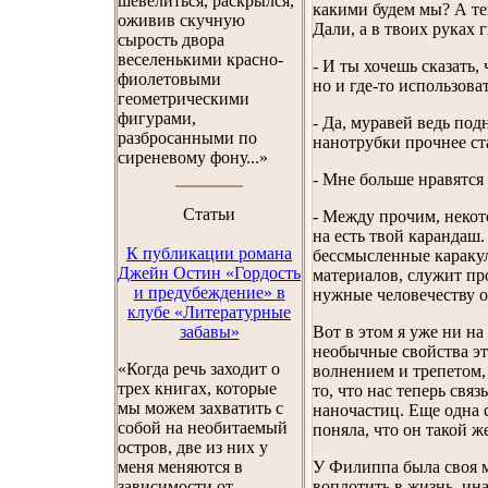
шевелиться, раскрылся,
какими будем мы? А теп
оживив скучную
Дали, а в твоих руках 
сырость двора
веселенькими красно-
- И ты хочешь сказать,
фиолетовыми
но и где-то использова
геометрическими
фигурами,
- Да, муравей ведь по
разбросанными по
нанотрубки прочнее ст
сиреневому фону...»
- Мне больше нравятся
Cтатьи
- Между прочим, некот
на есть твой карандаш.
К публикации романа
бессмысленные каракул
Джейн Остин «Гордость
материалов, служит пр
и предубеждение» в
нужные человечеству о
клубе «Литературные
забавы»
Вот в этом я уже ни на
необычные свойства эт
«Когда речь заходит о
волнением и трепетом
трех книгах, которые
то, что нас теперь св
мы можем захватить с
наночастиц. Еще одна с
собой на необитаемый
поняла, что он такой же
остров, две из них у
меня меняются в
У Филиппа была своя ме
зависимости от
воплотить в жизнь, ина