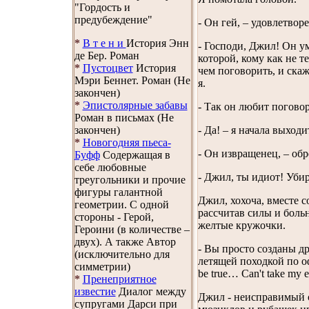
"Гордость и
предубеждение"
- Он гей, – удовлетво
*
В т е н и
История Энн
- Господи, Джил! Он у
де Бер. Роман
которой, кому как не т
*
Пустоцвет
История
чем поговорить, и скаж
Мэри Беннет. Роман (Не
я.
закончен)
*
Эпистолярные забавы
- Так он любит погово
Роман в письмах (Не
закончен)
- Да! – я начала выходи
*
Новогодняя пьеса-
- Он извращенец, – об
Буфф
Содержащая в
себе любовные
- Джил, ты идиот! Убир
треугольники и прочие
фигуры галантной
Джил, хохоча, вместе с
геометрии. С одной
рассчитав силы и боль
стороны - Герой,
желтые кружочки.
Героини (в количестве –
двух). А также Автор
- Вы просто созданы др
(исключительно для
летящей походкой по оф
симметрии)
be true… Can't take my e
*
Пренеприятное
известие
Диалог между
Джил - неисправимый 
супругами Дарси при