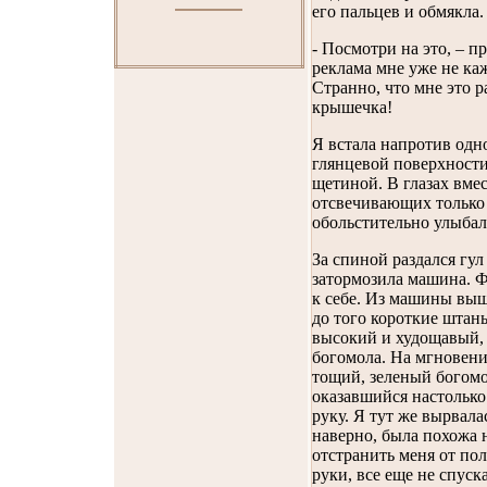
его пальцев и обмякла.
- Посмотри на это, – пр
реклама мне уже не каж
Странно, что мне это р
крышечка!
Я встала напротив одн
глянцевой поверхности
щетиной. В глазах вмес
отсвечивающих только
обольстительно улыбал
За спиной раздался гул
затормозила машина. Ф
к себе. Из машины вы
до того короткие штаны
высокий и худощавый, 
богомола. На мгновени
тощий, зеленый богомо
оказавшийся настолько
руку. Я тут же вырвала
наверно, была похожа 
отстранить меня от пол
руки, все еще не спуска