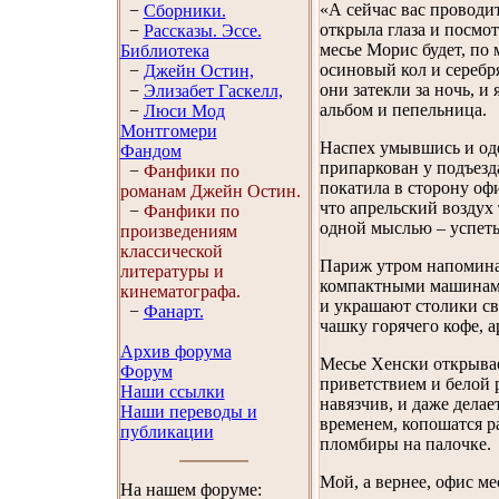
«А сейчас вас проводит
−
Сборники.
открыла глаза и посмот
−
Рассказы. Эссe.
месье Морис будет, по 
Библиотека
осиновый кол и серебр
−
Джейн Остин,
они затекли за ночь, и 
−
Элизабет Гaскелл,
альбом и пепельница.
−
Люси Мод
Монтгомери
Наспех умывшись и оде
Фандом
припаркован у подъезд
−
Фанфики по
покатила в сторону офи
романам Джейн Остин.
что апрельский воздух 
−
Фанфики по
одной мыслью – успеть
произведениям
классической
Париж утром напоминае
литературы и
компактными машинами,
кинематографа.
и украшают столики св
−
Фанарт.
чашку горячего кофе, а
Архив форума
Месье Хенски открывае
Форум
приветствием и белой 
Наши ссылки
навязчив, и даже делае
Наши переводы и
временем, копошатся р
публикации
пломбиры на палочке.
Мой, а вернее, офис ме
На нашем форуме: