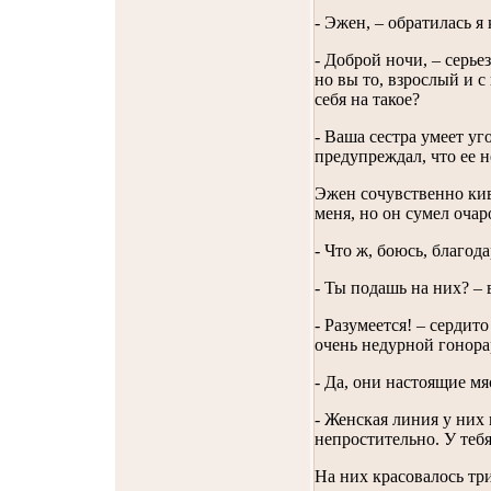
- Эжен, – обратилась я
- Доброй ночи, – серье
но вы то, взрослый и 
себя на такое?
- Ваша сестра умеет уг
предупреждал, что ее 
Эжен сочувственно кив
меня, но он сумел очар
- Что ж, боюсь, благода
- Ты подашь на них? –
- Разумеется! – сердит
очень недурной гонорар
- Да, они настоящие м
- Женская линия у них
непростительно. У тебя
На них красовалось тр