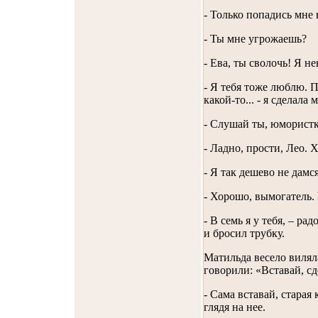
- Только попадись мне 
- Ты мне угрожаешь?
- Ева, ты сволочь! Я н
- Я тебя тоже люблю. П
какой-то... - я сделал
- Слушай ты, юмористк
- Ладно, прости, Лео. 
- Я так дешево не дамся
- Хорошо, вымогатель
- В семь я у тебя, – ра
и бросил трубку.
Матильда весело виляла
говорили: «Вставай, сд
- Сама вставай, старая 
глядя на нее.