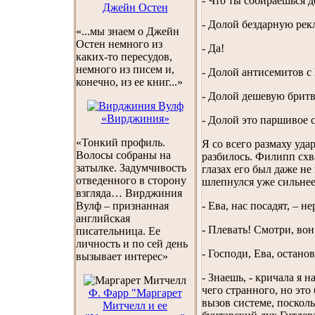
- Что ты собираешься 
Джейн Остен
- Долой бездарную рек
«...мы знаем о Джейн
Остен немного из
- Да!
каких-то пересудов,
немного из писем и,
- Долой антисемитов с
конечно, из ее книг...»
- Долой дешевую бритв
«Вирджиния»
- Долой это паршивое с
«Тонкий профиль.
Я со всего размаху уда
Волосы собраны на
разбилось. Филипп схв
затылке. Задумчивость
глазах его был даже не
отведенного в сторону
шлепнулся уже сильнее,
взгляда… Вирджиния
Вулф – признанная
- Ева, нас посадят, – 
английская
- Плевать! Смотри, вон
писательница. Ее
личность и по сей день
- Господи, Ева, остано
вызывает интерес»
- Знаешь, - кричала я 
чего странного, но это
Ф. Фарр "Маргарет
вызов системе, поскол
Митчелл и ее