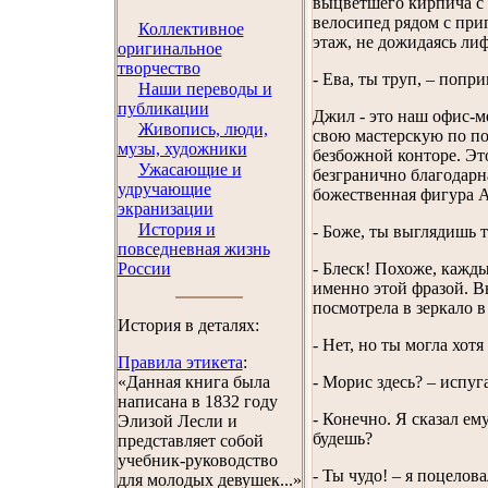
выцветшего кирпича с
велосипед рядом с при
Коллективное
этаж, не дожидаясь лиф
оригинальное
творчество
- Ева, ты труп, – попр
Наши переводы и
публикации
Джил - это наш офис-м
Живопись, люди,
свою мастерскую по по
музы, художники
безбожной конторе. Это
Ужасающие и
безгранично благодарна
удручающие
божественная фигура А
экранизации
История и
- Боже, ты выглядишь т
повседневная жизнь
России
- Блеск! Похоже, кажд
именно этой фразой. Вы
посмотрела в зеркало в
История в деталях:
- Нет, но ты могла хот
Правила этикета
:
«Данная книга была
- Морис здесь? – испуг
написана в 1832 году
- Конечно. Я сказал ем
Элизой Лесли и
будешь?
представляет собой
учебник-руководство
- Ты чудо! – я поцелова
для молодых девушек...»