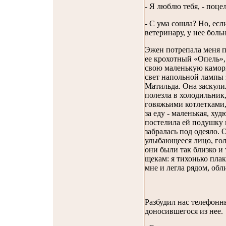
- Я люблю тебя, - поцел
- С ума сошла? Но, есл
ветеринару, у нее больн
Эжен потрепала меня по
ее крохотный «Опель»,
свою маленькую каморк
свет напольной лампы 
Матильда. Она заскулил
полезла в холодильник,
говяжьими котлетками,
за еду - маленькая, ху
постелила ей подушку 
забралась под одеяло. 
улыбающееся лицо, голо
они были так близко и 
щекам: я тихонько плак
мне и легла рядом, об
Разбудил нас телефонны
доносившегося из нее.