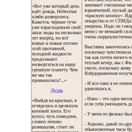
занимает считанные ми
«Вот уже который день
взрывчаткой, пускай да
идёт дождь. Небесные
«красную кнопку». Вдр
хляби разверзлись.
лекарство и от СПИДа?
Кажется, чёрные тучи
уверены. Надо ли гово
уже израсходовали свой
меня с не меньшей сил
запас воды на несколько
очень сюрреалистичны
лет вперёд, но всё
новые и новые потоки
Выставка закончилась 
этой противной,
поскольку чувствовала
холодной жидкости
так как почти ничего н
продолжают
теплый вечер, мы с Фи
низвергаться на нашу
смело, поскольку живу 
грешную планету. Чем
Взбудораженная получе
же мы так
провинились?...»
- И все-таки я не пони
удивлялась я.
Дуэль
- Нано – это одна милл
«Выйдя на крыльцо, я
если тебя уменьшить до
огляделась и щелкнула
кнопкой зонта. Его
- У меня по физике был
купол, чуть помедлив,
словно лениво
- Хорошо, давай по-дру
размышляя, стоит ли
обыкновенные часы буд