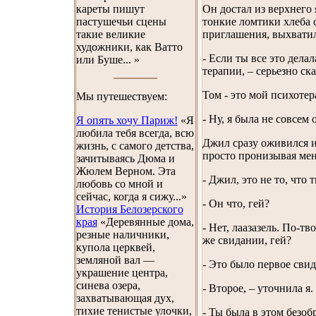
кареты пишут
Он достал из верхнего 
пастушечьи сцены
тонкие ломтики хлеба 
такие великие
приглашения, выхватил
художники, как Ватто
- Если ты все это дела
или Буше... »
терапии, – серьезно ск
Том - это мой психоте
Мы путешествуем:
- Ну, я была не совсем
Я опять хочу Париж!
«Я
любила тебя всегда, всю
Джил сразу оживился и
жизнь, с самого детства,
просто пронизывая ме
зачитываясь Дюма и
Жюлем Верном. Эта
- Джил, это не то, что
любовь со мной и
сейчас, когда я сижу...»
- Он что, гей?
История Белозерского
края
«Деревянные дома,
- Нет, лаазазель. По-т
резные наличники,
же свидании, гей?
купола церквей,
земляной вал —
- Это было первое сви
украшение центра,
синева озера,
- Второе, – уточнила я.
захватывающая дух,
тихие тенистые улочки,
- Ты была в этом безо