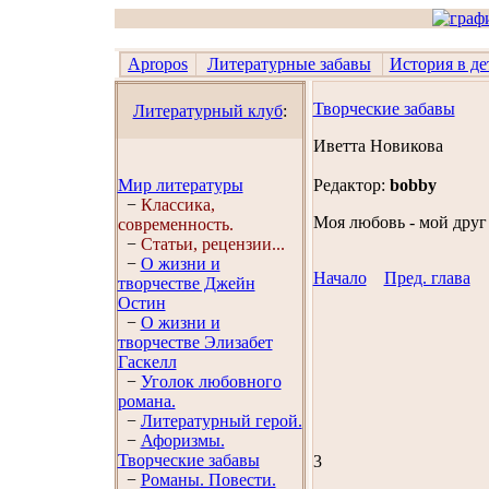
Apropos
Литературные забавы
История в де
Творческие забавы
Литературный клуб
:
Иветта Новикова
Мир литературы
Редактор:
bobby
−
Классика,
Моя любовь - мой друг
современность.
−
Статьи, рецензии...
−
О жизни и
Начало
Пред. глава
творчестве Джейн
Остин
−
О жизни и
творчестве Элизабет
Гaскелл
−
Уголок любовного
романа.
−
Литературный герой.
−
Афоризмы.
Творческие забавы
3
−
Романы. Повести.