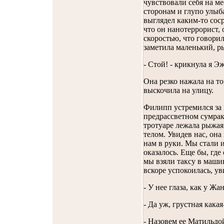
чувствовали себя на ме
сторонам и глупо улыба
выглядел каким-то сос
что он нанотеррорист,
скоростью, что говори
заметила маленький, р
- Стой! - крикнула я Эж
Она резко нажала на то
выскочила на улицу.
Филипп устремился за 
предрассветном сумраке
тротуаре лежала рыжая
телом. Увидев нас, он
нам в руки. Мы стали и
оказалось. Еще бы, где
мы взяли таксу в машин
вскоре успокоилась, ув
- У нее глаза, как у Жа
- Да уж, грустная какая
- Назовем ее Матильдо