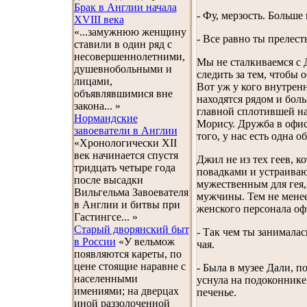
Брак в Англии начала
- Фу, мерзость. Больше
XVIII века
«...замужнюю женщину
- Все равно ты прелест
ставили в один ряд с
несовершеннолетними,
Мы не сталкиваемся с 
душевнобольными и
следить за тем, чтобы 
лицами,
Вот уж у кого внутрен
объявлявшимися вне
находятся рядом и бол
закона... »
главной сплотившей на
Нормандские
Морису. Дружба в офисе
завоеватели в Англии
того, у нас есть одна 
«Хронологически XII
век начинается спустя
Джил не из тех геев, к
тридцать четыре года
повадками и устраиваю
после высадки
мужественным для гея,
Вильгельма Завоевателя
мужчины. Тем не менее
в Англии и битвы при
женского персонала оф
Гастингсе... »
Старый дворянский быт
- Так чем ты занималас
в России
«У вельмож
чая.
появляются кареты, по
цене стоящие наравне с
- Была в музее Дали, 
населенными
уснула на подоконнике 
имениями; на дверцах
печенье.
иной раззолоченной