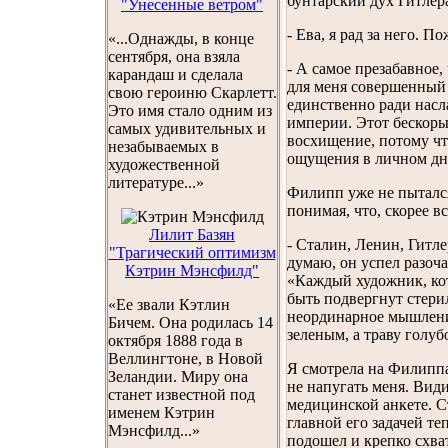
бунтарский дух Гитлера
"Унесенные ветром"
- Ева, я рад за него. 
«...Однажды, в конце
сентября, она взяла
- А самое презабавное
карандаш и сделала
для меня совершенный 
свою героиню Скарлетт.
единственно ради насл
Это имя стало одним из
империи. Этот бескоры
самых удивительных и
восхищение, потому чт
незабываемых в
ощущения в личном дне
художественной
литературе...»
Филипп уже не пытался
понимая, что, скорее в
Лилит Базян
- Сталин, Ленин, Гитле
"Трагический оптимизм
думаю, он успел разоча
Кэтрин Мэнсфилд"
«Каждый художник, кот
быть подвергнут стери
«Ее звали Кэтлин
неординарное мышление
Бичем. Она родилась 14
зеленым, а траву голуб
октября 1888 года в
Веллингтоне, в Новой
Я смотрела на Филиппа
Зеландии. Миру она
не напугать меня. Види
станет известной под
медицинской анкете. Ст
именем Кэтрин
главной его задачей т
Мэнсфилд...»
подошел и крепко схва