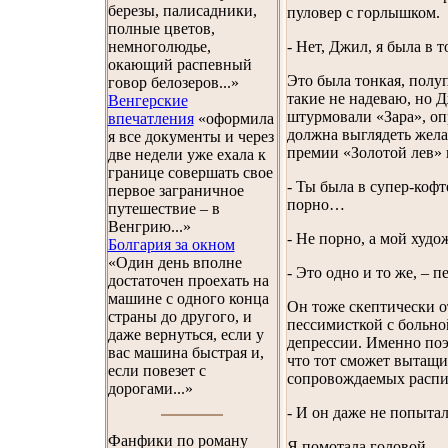
березы, палисадники,
пуловер с горлышком.
полные цветов,
немноголюдье,
- Нет, Джил, я была в 
окающий распевный
Это была тонкая, полу
говор белозеров...»
такие не надеваю, но Д
Венгерские
штурмовали «Зара», оп
впечатления
«оформила
должна выглядеть желан
я все документы и через
премии «Золотой лев» 
две недели уже ехала к
границе совершать свое
- Ты была в супер-кофт
первое заграничное
порно…
путешествие – в
Венгрию...»
- Не порно, а мой худ
Болгария за окном
«Один день вполне
- Это одно и то же, – 
достаточен проехать на
машине с одного конца
Он тоже скептически о
страны до другого, и
пессимисткой с больно
даже вернуться, если у
депрессии. Именно поэ
вас машина быстрая и,
что тот сможет вытащи
если повезет с
сопровождаемых распи
дорогами...»
- И он даже не попытал
Фанфики по роману
Я помотала головой.