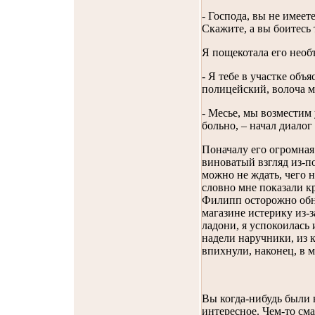
- Господа, вы не имеете
Скажите, а вы боитесь 
Я пощекотала его необъ
- Я тебе в участке объя
полицейский, волоча м
- Месье, мы возместим
больно, – начал диалог
Поначалу его огромная
виноватый взгляд из-п
можно не ждать, чего н
словно мне показали кр
Филипп осторожно обня
магазине истерику из-з
ладони, я успокоилась 
надели наручники, из 
впихнули, наконец, в 
Вы когда-нибудь были 
интересное. Чем-то см