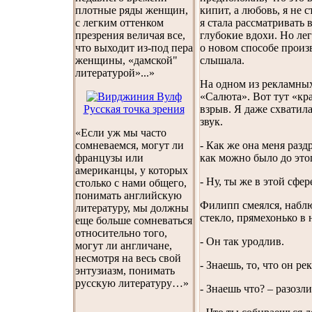
плотные ряды женщин,
кипит, а любовь, я не с
с легким оттенком
я стала рассматривать
презрения величая все,
глубокие вдохи. Но ле
что выходит из-под пера
о новом способе произв
женщины, «дамской"
слышала.
литературой»...»
На одном из рекламных
«Салюта». Вот тут «кра
Русская точка зрения
взрыв. Я даже схватила
звук.
«Если уж мы часто
сомневаемся, могут ли
- Как же она меня разд
французы или
как можно было до это
американцы, у которых
- Ну, ты же в этой сфер
столько с нами общего,
понимать английскую
Филипп смеялся, наблю
литературу, мы должны
стекло, прямехонько в 
еще больше сомневаться
относительно того,
- Он так уродлив.
могут ли англичане,
несмотря на весь свой
- Знаешь, то, что он р
энтузиазм, понимать
русскую литературу…»
- Знаешь что? – разозл