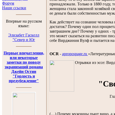
Форум
принадлежали. Только в 1880 году, то
Наши ссылки
женщина стала законной хозяйкой св
ее деньги были собственностью муж
Впервые на русском
Как действует на сознание человека 
языке:
достаток? Почему один пол процвета
завтрашнем дне? Почему у одних - тр
Элизабет Гаскелл
это может сказаться на развитии пис
"Север и Юг
себе Вирджиния Вулф и пытается на 
Первые впечатления,
OCR
-
apropospage.ru
«Литературные 
или некоторые
заметки по поводу
Отрывки из эссе:
Вир
экранизаций романа
Джейн Остин
"Гордость и
предубеждение"
"Св
Гла
(…) Почему мужчины пьют вино, а 