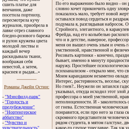
По его выражению было видно - он р
сшить платье для
словно хочет прикончить одну зловр
венчания, даже
показалось мало, требует новой жертв
посетила портниху,
оставался повод сердиться и раздража
пересмотрела кучу
подумала я, разглядывая набросок. 
журналов, приобрела в
Стройного, элегантного, в каракуле
лавке отрез славного
Фрейда, над его колыбелью расхохот
бледно-розового барежа
что и в детстве, наверное, профессор
и рулон кружева цвета
меня он вышел очень злым и очень г
молодой листвы и
умственной, нравственной и физиче
каждый вечер
Рисовать картинки - конечно, празд
раскидывала ткани,
бывает, именно в минуту праздност
воображая себя
наружу. Простейшее психологическое
невестой, а затем,
психоанализом - открыло мне, что св
краснея и рыдая...»
Моим карандашом незаметно овладел 
Интерес, растерянность, веселье, ск
Но гнев?.. Неужели он затаился гадю
Pоманы Джейн Остин:
указывал, откуда исходил этот злой 
профессора о моей умственной, нра
-
"Мэнсфилд-парк"
неполноценности. И - заколотилось 
-
"Гордость и
от гнева. Естественная человеческая 
предубеждение"
понравится, если про него за глаза с
-
"Нортенгерское
скромного представителя человеческ
аббатство"
рядом студента, в мятом галстуке, д
-
"Чувство и
какое-то глупое тщеславие. Так уж у
чувствительность"