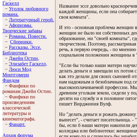
Гaскелл
Название эссе довольно красноречи
−
Уголок любовного
каждой женщины, если она собираетс
романа.
своя комната".
−
Литературный герой.
−
Афоризмы.
И это - основная проблема женщин в 
Творческие забавы
женщин не было ни собственных ден
−
Романы. Повести.
образование, ни "своей комнаты", гд
−
Сборники.
творчеством. Поэтому, рассматривая
−
Рассказы. Эссe.
речь, в первую очередь, - по мнени
Библиотека
социальном положении женщины в "
−
Джейн Остин,
−
Элизабет Гaскелл,
"Если бы только наши матери научил
−
Люси Мод
делать деньги и завещали их потом 
Монтгомери
как это делали для своих сыновей о
Фандом
нам надежным и безоблачным под се
−
Фанфики по
высокооплачиваемой профессии. Мы 
романам Джейн Остин.
древним уголкам земли, сидели у п
−
Фанфики по
десяти на службу и в половине пятог
произведениям
пишет Вирджиния Вулф.
классической
литературы и
Но "делать деньги и рожать дюжину д
кинематографа.
вынесет", - считает писательница. - 
−
Фанарт.
бы, если б наши матери накопили де
колледжа или библиотеки: женщинам 
Архив форума
если кому-то и случилось бы заработ