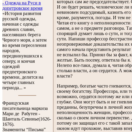
которых сам же председательствует. 
- Одежда на Руси в
И он будет решать, человеческие ли 
допетровское время
невиновен подсудимый, казнить его 
«История развития
кроме, разумеется, погоды. И тем не
русской одежды,
Читая его книгу о неполноценности 
начиная с одежды
самом, а не о предмете разговора. Та
древних славян,
спорящий думает лишь о сути, и тогд
населявших берега
сути. Напиши профессор бесстрастн
Черного моря, а затем
неопровержимые доказательства их 
во время переселения
самого начала представить результат
народов,
не вспылил бы. Принял бы за факт, к
передвинувшихся к
желтые. Быть посему, ответила бы я. 
северу, и кончая
Нелепо все-таки, думала я, читая об
одеждой
столько власти, а он сердится. А мож
предпетровского
власти?
времени, делится на
четыре главных
Например, богатые часто гневаются,
периода... »
своему богатству. Профессора, или т
возможно, сердятся поэтому же или 
глубже. Они могут быть и не гневлив
Французская
преданны, безупречны в личной жиз
писательница маркиза
неполноценность женщин, профессор 
Мари де Рабутен -
сколько о своем личном первенстве. 
Шанталь Севинье(1626-
потому он защищал его с такой запал
1676).
окном идут прохожие, выставив впер
Знамениты “Письма”