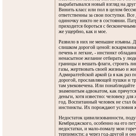
вырабатывался новый взгляд на друг
Винить класс или пол в целом бесс
ответственны за свои поступки. Все
одиночку никто не в состоянии. Па
приходится бороться с бесконечными
же ущербно, как и мое.
Развило в них не меньшие изъяны. Д
слишком дорогой ценой: вскармлива
печень и легкие, - инстинкт облада
ненасытное желание отбирать у люде
границы и вешать флаги, строить л
газы, жертвовать своей жизнью и жи
Адмиралтейской аркой (а я как раз 
дорогой, прославляющей пушки и тро
там увековечена. Или понаблюдайте 
знаменитым адвокатом, как прячутся 
деньги, хотя известно: человеку для
год. Воспитанный человек не стал б
инстинкты. Их порождают условия 
Недостаток цивилизованности, подум
Кембриджского, особенно на его пе
недостатки, и мало-помалу мои горе
терпимости; а через год-другой и о