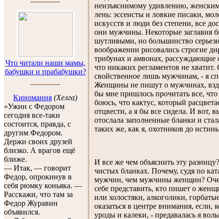
неизъяснимому удивлению, женским 
лень: эссеисты и ловкие писаки, мо
искусств и люди без степени, все до
они мужчины. Некоторые заглавия 
шутливыми, но большинство серьез
воображении рисовались строгие ди
трибунах и амвонах, рассуждающие 
Что читали наши мамы,
что никаких регламентов не хватит.
бабушки и прабабушки?
свойственное лишь мужчинам, - я сп
Женщины не пишут о мужчинах, вздо
бы мне пришлось прочитать все, что т
Киномания
(Хелга)
боюсь, что кактус, который расцвета
«Ужин с Федором
отцвести, а я бы все сидела. И вот, в
сегодня все-таки
отослала заполненные бланки и стал
состоится, правда, с
таких же, как я, охотников до истины
другим Федором.
Держи своих друзей
близко. А врагов ещё
ближе.
И все же чем объяснить эту разницу
— Итак, — говорит
чистых бланках. Почему, судя по ка
Федор, опрокинув в
мужчин, чем мужчины женщин? Очен
себя рюмку коньяка. —
себе представить, кто пишет о жен
Расскажи, что там за
или холостяки, алкоголики, горбатые
Федор Журавин
оказаться в центре внимания, если, 
объявился.
уроды и калеки, - предавалась я во