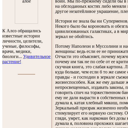
войн. Мы по-прежнему сидели бы в 
на обглоданных костях либо меняли 
другое незатейливое украшение, пле
История не знала бы ни Суперменов
Некого было бы короновать и обезгла
К Алоэ обращались
цивилизованных галактиках, а в мир
известные истории
зеркал не обойтись.
личности, целители,
Потому Наполеон и Муссолини и на
ученые, философы,
женщины: ведь если ее не принижать
врачи, медики,
Отчасти это объясняет, почему муж
биологи...
Удивительное
почему им так не по себе от ее крити
растение!
скучная книга, это слабая картина. 
куда больше, чем если б то же самое
правды - и господин в зеркале съежи
жизнеспособен. Как же ему дальше жи
непросвещенных, издавать законы, п
говорить спич на торжественном банк
ему не дали вырасти в собственных 
думала я, катая хлебный мякиш, поме
Зеркальный призрак жизненно необх
стимулирует его нервную систему. От
гляди, умрет, как наркоман без дозы
думала я, половина прохожих шагает