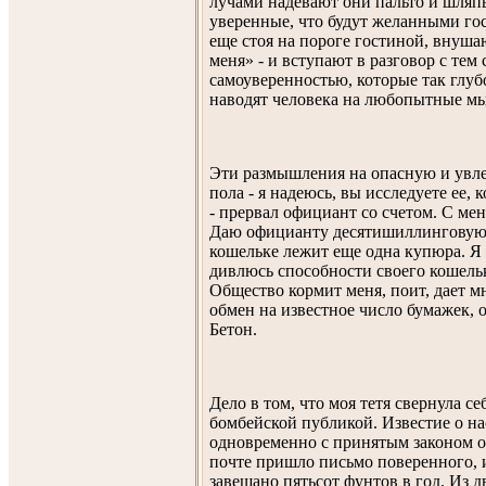
лучами надевают они пальто и шляп
уверенные, что будут желанными гос
еще стоя на пороге гостиной, внуша
меня» - и вступают в разговор с тем
самоуверенностью, которые так глуб
наводят человека на любопытные мы
Эти размышления на опасную и увле
пола - я надеюсь, вы исследуете ее, к
- прервал официант со счетом. С мен
Даю официанту десятишиллинговую ба
кошельке лежит еще одна купюра. Я е
дивлюсь способности своего кошель
Общество кормит меня, поит, дает м
обмен на известное число бумажек, 
Бетон.
Дело в том, что моя тетя свернула с
бомбейской публикой. Известие о на
одновременно с принятым законом о
почте пришло письмо поверенного, из
завещано пятьсот фунтов в год. Из д