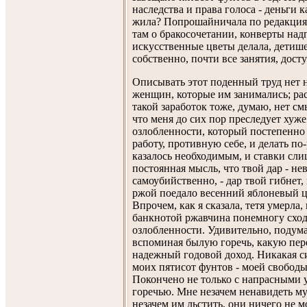
наследства и права голоса - деньги к
жила? Попрошайничала по редакциям
там о бракосочетании, конверты над
искусственные цветы делала, детишек
собственно, почти все занятия, дос
Описывать этот поденный труд нет н
женщин, которые им занимались; рас
такой заработок тоже, думаю, нет с
что меня до сих пор преследует хуже
озлобленности, который постепенно 
работу, противную себе, и делать по-р
казалось необходимым, и ставки сли
постоянная мысль, что твой дар - не
самоубийственно, - дар твой гибнет, 
ржой поедало весенний яблоневый цв
Впрочем, как я сказала, тетя умерла
банкнотой ржавчина понемногу сходи
озлобленности. Удивительно, подумал
вспоминая былую горечь, какую пер
надежный годовой доход. Никакая си
моих пятисот фунтов - моей свободы.
Покончено не только с напрасными у
горечью. Мне незачем ненавидеть му
незачем им льстить, они ничего не м