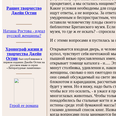
процветают, а мы остались нищими?
Какие условия необходимы для созда
Раннее творчество
ищут ответы, а не вопросы. За ответ
Джейн Остин
умудренным и беспристрастным, что
оставили человечеству плоды своего
библиотеке Британского музея. Если
Наташа Ростова - идеал
музея, то где ж ее искать? - спросила
русской женщины?
И с этими вопросами я пустилась за
Открывается входная дверь, и челов
Хронограф жизни и
купол, чувствует себя ничтожной мы
творчества Джейн
пышной вязью прославленных имен. И
Остин
был опубликован в
открывает томище каталога - и..... Э
первом издании Джейн Остин на
русском языке в серии
минут столбняка, удивления и, нако
«Литературные памятники»
женщины, сколько о них ежегодно п
они самый обсуждаемый на свете зве
блокнотом и карандашом, рассчитыва
будет у меня. Но я вижу, надо быть 
чтобы все это осилить, - в ужасе я 
многоглазых животных. Чтобы только
понадобились бы стальные когти и 
истины среди этой бумажной массы? 
Герой ее романа
глазами длинный список книг. Назван
когда вопросами пола занимаются би