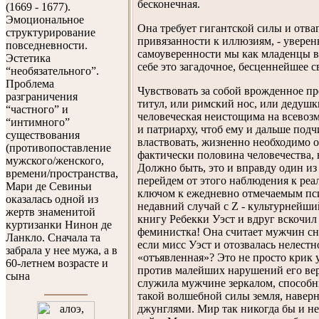
бесконечная.
(1669 - 1677).
Эмоциональное
Она требует гигантской силы и отва
структурирование
привязанности к иллюзиям, - уверенн
повседневности.
самоуверенности мы как младенцы в 
Эстетика
себе это загадочное, бесценнейшее с
“необязательного”.
Проблема
Чувствовать за собой врожденное пре
разграничения
титул, или римский нос, или дедушк
“частного” и
человеческая неистощима на всевоз
“интимного”
и патриарху, чтоб ему и дальше подч
существования
властвовать, жизненно необходимо о
(противопоставление
фактически половина человечества, 
мужского/женского,
Должно быть, это и вправду один из
времени/пространства,
перейдем от этого наблюдения к реа
Мари де Севиньи
ключом к ежедневно отмечаемым пс
оказалась одной из
недавний случай с Z - культурнейш
жертв знаменитой
книгу Ребекки Уэст и вдруг вскочи
куртизанки Нинон де
феминистка! Она считает мужчин сн
Ланкло. Сначала та
если мисс Уэст и отозвалась нелестно
забрала у нее мужа, а в
«отъявленная»? Это не просто крик 
60-летнем возрасте и
против малейших нарушений его вер
сына
служила мужчине зеркалом, способны
такой волшебной силы земля, наверно
джунглями. Мир так никогда бы и н