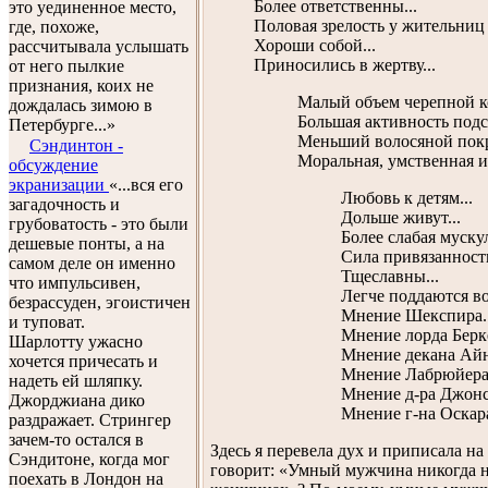
Более ответственны...
это уединенное место,
Половая зрелость у жительниц 
где, похоже,
Хороши собой...
рассчитывала услышать
Приносились в жертву...
от него пылкие
признания, коих не
Малый объем черепной ко
дождалась зимою в
Большая активность подс
Петербурге...»
Меньший волосяной покр
Сэндинтон -
Моральная, умственная и
обсуждение
экранизации
«...вся его
Любовь к детям...
загадочность и
Дольше живут...
грубоватость - это были
Более слабая мускул
дешевые понты, а на
Сила привязанности
самом деле он именно
Тщеславны...
что импульсивен,
Легче поддаются во
безрассуден, эгоистичен
Мнение Шекспира..
и туповат.
Мнение лорда Берке
Шарлотту ужасно
Мнение декана Айн
хочется причесать и
Мнение Лабрюйера.
надеть ей шляпку.
Мнение д-ра Джонсо
Джорджиана дико
Мнение г-на Оскара
раздражает. Стрингер
зачем-то остался в
Здесь я перевела дух и приписала н
Сэндитоне, когда мог
говорит: «Умный мужчина никогда не
поехать в Лондон на