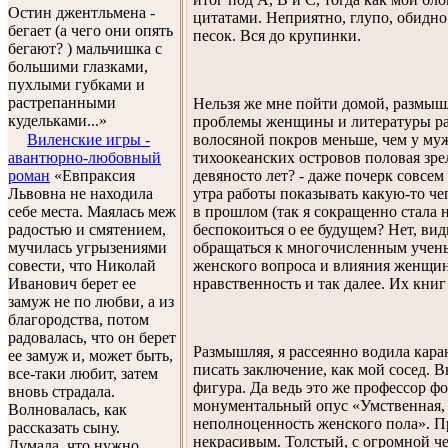
Остин джентльмена -
цитатами. Неприятно, глупо, обидно
бегает (а чего они опять
песок. Вся до крупинки.
бегают? ) мальчишка с
большими глазками,
пухлыми губками и
растрепанными
Нельзя же мне пойти домой, размышля
кудельками...»
проблемы женщины и литературы ра
волосяной покров меньше, чем у му
Виленские игры -
тихоокеанских островов половая зрел
авантюрно-любовный
девяносто лет? - даже почерк совсем
роман
«Евпраксия
утра работы показывать какую-то чеп
Львовна не находила
в прошлом (так я сокращенно стала 
себе места. Маялась меж
беспокоиться о ее будущем? Нет, видн
радостью и смятением,
обращаться к многочисленным учен
мучилась угрызениями
женского вопроса и влияния женщин 
совести, что Николай
нравственность и так далее. Их книг
Иванович берет ее
замуж не по любви, а из
благородства, потом
радовалась, что он берет
Размышляя, я рассеянно водила кара
ее замуж и, может быть,
писать заключение, как мой сосед. В
все-таки любит, затем
фигура. Да ведь это же профессор 
вновь страдала.
монументальный опус «Умственная, 
Волновалась, как
неполноценность женского пола». П
рассказать сыну.
некрасивым. Толстый, с огромной че
Думала, что нужно