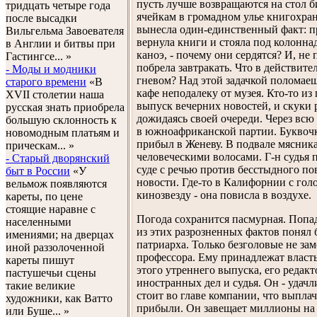
пусть лучше возвращаются на стол б
тридцать четыре года
ячейкам в громадном улье книгохра
после высадки
вынесла один-единственный факт: пр
Вильгельма Завоевателя
вернула книги и стояла под колонна
в Англии и битвы при
каноэ, - почему они сердятся? И, не 
Гастингсе... »
побрела завтракать. Что в действит
- Моды и модники
гневом? Над этой задачкой поломаеш
старого времени
«В
кафе неподалеку от музея. Кто-то из
XVII столетии наша
выпуск вечерних новостей, и скуки р
русская знать приобрела
дожидаясь своей очереди. Через всю 
большую склонность к
в южноафриканской партии. Буквочк
новомодным платьям и
прибыл в Женеву. В подвале мясник
прическам... »
человеческими волосами. Г-н судья 
- Старый дворянский
суде с речью против бесстыдного п
быт в России
«У
новости. Где-то в Калифорнии с го
вельмож появляются
кинозвезду - она повисла в воздухе.
кареты, по цене
стоящие наравне с
Погода сохранится пасмурная. Попад
населенными
из этих разрозненных фактов понял 
имениями; на дверцах
патриарха. Только безголовые не за
иной раззолоченной
профессора. Ему принадлежат власть,
кареты пишут
этого утреннего выпуска, его редакт
пастушечьи сцены
иностранных дел и судья. Он - удачл
такие великие
стоит во главе компании, что выпла
художники, как Ватто
прибыли. Он завещает миллионы на 
или Буше... »