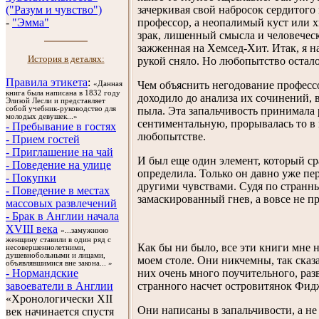
зачеркивая свой набросок сердитого 
("Разум и чувство")
профессор, а неопалимый куст или х
-
"Эмма"
зрак, лишенный смысла и человеческ
зажженная на Хемсед-Хит. Итак, я на
История в деталях:
рукой сняло. Но любопытство остало
Правила этикета
:
Чем объяснить негодование профессо
«Данная
книга была написана в 1832 году
доходило до анализа их сочинений, 
Элизой Лесли и представляет
пыла. Эта запальчивость принимала 
собой учебник-руководство для
молодых девушек...»
сентиментальную, прорывалась то в 
- Пребывание в гостях
любопытстве.
- Прием гостей
- Приглашение на чай
И был еще один элемент, который сра
- Поведение на улице
определила. Только он давно уже пе
- Покупки
другими чувствами. Судя по странн
- Поведение в местах
замаскированный гнев, а вовсе не п
массовых развлечений
- Брак в Англии начала
XVIII века
«...замужнюю
женщину ставили в один ряд с
Как бы ни было, все эти книги мне н
несовершеннолетними,
душевнобольными и лицами,
моем столе. Они никчемны, так сказа
объявлявшимися вне закона... »
них очень много поучительного, раз
- Нормандские
странного насчет островитянок Фид
завоеватели в Англии
«Хронологически XII
Они написаны в запальчивости, а не
век начинается спустя