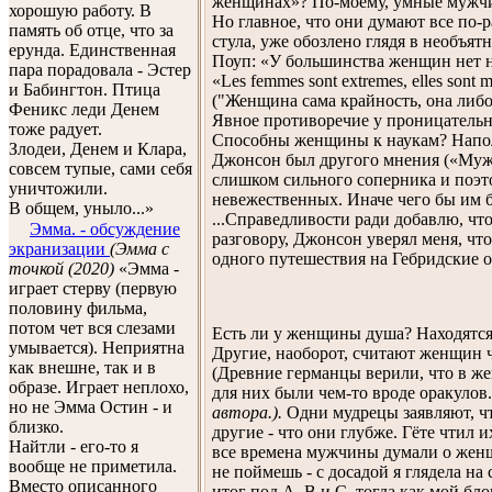
женщинах»? По-моему, умные мужчин
хорошую работу. В
Но главное, что они думают все по-р
память об отце, что за
стула, уже обозлено глядя в необъя
ерунда. Единственная
Поуп: «У большинства женщин нет н
пара порадовала - Эстер
«Les femmes sont extremes, elles sont 
и Бабингтон. Птица
("Женщина сама крайность, она либо
Феникс леди Денем
Явное противоречие у проницатель
тоже радует.
Способны женщины к наукам? Наполе
Злодеи, Денем и Клара,
Джонсон был другого мнения («Му
совсем тупые, сами себя
слишком сильного соперника и поэ
уничтожили.
невежественных. Иначе чего бы им 
В общем, уныло...»
...Справедливости ради добавлю, чт
Эмма. - обсуждение
разговору, Джонсон уверял меня, что
экранизации
(Эмма с
одного путешествия на Гебридские о
точкой (2020)
«Эмма -
играет стерву (первую
половину фильма,
потом чет вся слезами
Есть ли у женщины душа? Находятся 
умывается). Неприятна
Другие, наоборот, считают женщин 
как внешне, так и в
(Древние германцы верили, что в же
образе. Играет неплохо,
для них были чем-то вроде оракулов.
но не Эмма Остин - и
автора.).
Одни мудрецы заявляют, 
близко.
другие - что они глубже. Гёте чтил 
Найтли - его-то я
все времена мужчины думали о женщ
вообще не приметила.
не поймешь - с досадой я глядела на
Вместо описанного
итог под А, В и С, тогда как мой б