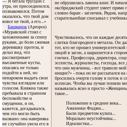
— Я бегала трусцой с
не обрушилась лавина книг. И начали
утра, он присоединился,
оксбриджский студент умеет прямо гн
познакомился. Потом
словно баран - загончик. Рядом, нап
оказалось, что твой дом
старательнейше списывал с учебника
вовсе не твой, а его...»
Башмачок
(Apropos)
«Муравский стоял с
заложенными за спину
Чувствовалось, что он каждые десят
руками, до боли сжимая
слитки благородного металла. Он да
деревяшку протеза, и
тот, кто не прошел университетской
делал вид, что
овцой в загон, а шарахнется в сторон
рассматривает
гончих. Профессора, директора, соц
высаженные кусты,
эссеисты, журналисты, господа, все 
опасаясь не только
что они мужчи­ны, - все травили м
подойти к ней, но
нищие?» - пока он не рассыпался на 
ненароком выдать свои
бросились очертя голову в поток и 
чувства взглядом или
исписан. Чтобы вы лучше поняли мое
голосом. Княжна также
называлась ясно и просто «Женщины
пребывала в странном
такое...
беспокойстве и
Положение в средние века...
смущении, и он,
Амазонки Фиджи...
кажется, догадывался,
Были предметом культа...
чем это могло быть
Морально неустойчивы...
вызвано: она наверняка
Идеалистки...
не случайно увела его в