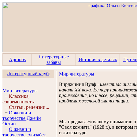
Литературные
Apropos
История в деталях
Путеш
забавы
Литературный клуб
:
Мир литературы
Вирджиния Вулф
- известная англи
начала ХХ века. Ее перу принадлеж
Мир литературы
произведения, но и эссе, рецензии, 
−
Классика,
проблемах женской эмансипации.
современность.
−
Статьи, рецензии...
−
О жизни и
творчестве Джейн
Мы предлагаем вашему вниманию от
Остин
"Своя комната" (1928 г.), в которо
−
О жизни и
и литературе.
творчестве Элизабет