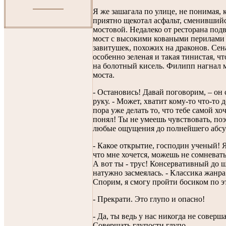
Я же зашагала по улице, не понимая, 
приятно щекотал асфальт, сменивший
мостовой. Недалеко от ресторана под
мост с высокими коваными перилами
завитушек, похожих на драконов. Сен
особенно зеленая и такая тинистая, ч
на болотный кисель. Филипп нагнал м
моста.
- Остановись! Давай поговорим, – он 
руку. - Может, хватит кому-то что-то
пора уже делать то, что тебе самой хо
понял! Ты не умеешь чувствовать, по
любые ощущения до полнейшего абсу
- Какое открытие, господин ученый! Я
что мне хочется, можешь не сомневатьс
А вот ты - трус! Консервативный до ш
натужно засмеялась. - Классика жанра 
Спорим, я смогу пройти босиком по 
- Прекрати. Это глупо и опасно!
- Да, ты ведь у нас никогда не соверш
Совершать глупости глупо.