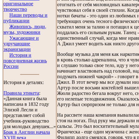
оригинальное
отогнать от себя миловидных кавалер
творчество
чувствовал себя в своей стихии. Когд
Наши переводы и
нотки бачаты - это один из любимых 
публикации
требующих очень тесного физического
Живопись, люди,
схватил меня за талию и потащил к це
музы, художники
поддалась его сильным рукам. Танец -
Ужасающие и
единственный случай, когда мне нрав
удручающие
А Джил умеет водить как никто друго
экранизации
Вообще музыка для меня как наркоти
История и
в кровь столько адреналина, что я чув
повседневная жизнь
и слушаю только свое тело, иду у нег
России
начинает властвовать над головой, на
подумать нижней чакрой» - говорит в
Джил. В этот вечер мы все думали ни
История в деталях:
Артур после восьми коктейлей вышел
Правила этикета
:
Жюли радостно бегала вокруг него, с
«Данная книга была
его нелепые телодвижения. Оказалос
написана в 1832 году
Артур был сюрпризом не только для на
Элизой Лесли и
На рассвете наша компания вывалилась
представляет собой
стоя на ногах. Под руку мы держали 
учебник-руководство
сальсы. Это был восхитительный мул
для молодых девушек...»
Франческа - еще один мужчина с жен
Брак в Англии начала
Филипп долго смеялся, говоря, что я
XVIII века