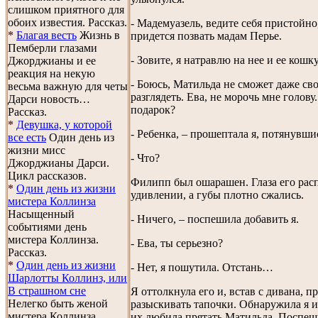
слишком приятного для
обоих известия. Рассказ.
- Мадемуазель, ведите себя пристойно
*
Благая весть
Жизнь в
придется позвать мадам Перье.
Пемберли глазами
- Зовите, я натравлю на нее и ее кошк
Джорджианы и ее
реакция на некую
- Боюсь, Матильда не сможет даже сво
весьма важную для четы
разглядеть. Ева, не морочь мне голову
Дарси новость…
подарок?
Рассказ.
*
Девушка, у которой
- Ребенка, – прошептала я, потянувши
все есть
Один день из
жизни мисс
- Что?
Джорджианы Дарси.
Цикл рассказов.
Филипп был ошарашен. Глаза его рас
*
Один день из жизни
удивлении, а губы плотно сжались.
мистера Коллинза
Насыщенный
- Ничего, – поспешила добавить я.
событиями день
мистера Коллинза.
- Ева, ты серьезно?
Рассказ.
*
Один день из жизни
- Нет, я пошутила. Отстань…
Шарлотты Коллинз, или
В страшном сне
Я оттолкнула его и, встав с дивана, п
Нелегко быть женой
разыскивать тапочки. Обнаружила я и
мистера Коллинза…
их любила прятать Матильда. Поспеш