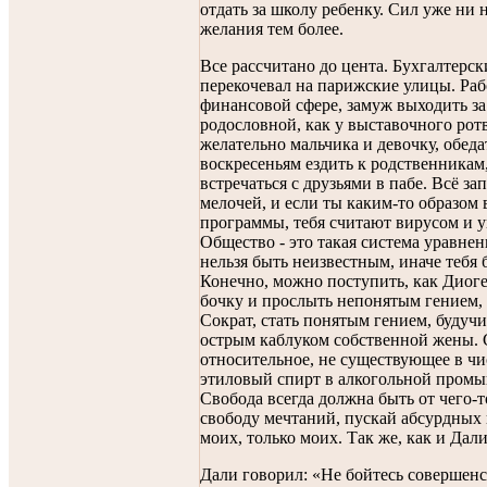
отдать за школу ребенку. Сил уже ни н
желания тем более.
Все рассчитано до цента. Бухгалтерс
перекочевал на парижские улицы. Раб
финансовой сфере, замуж выходить за
родословной, как у выставочного рот
желательно мальчика и девочку, обеда
воскресеньям ездить к родственникам,
встречаться с друзьями в пабе. Всё з
мелочей, и если ты каким-то образом
программы, тебя считают вирусом и 
Общество - это такая система уравнен
нельзя быть неизвестным, иначе тебя 
Конечно, можно поступить, как Диоге
бочку и прослыть непонятым гением, 
Сократ, стать понятым гением, будучи
острым каблуком собственной жены. 
относительное, не существующее в чи
этиловый спирт в алкогольной пром
Свобода всегда должна быть от чего-т
свободу мечтаний, пускай абсурдных 
моих, только моих. Так же, как и Дали
Дали говорил: «Не бойтесь совершенс