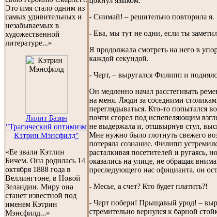
цокнул языком.
Это имя стало одним из
самых удивительных и
- Снимай! – решительно повторила я.
незабываемых в
- Ева, мы тут не одни, если ты заметил
художественной
литературе...»
Я продолжала смотреть на него в упор
каждой секундой.
- Черт, – выругался Филипп и поднялся
Он медленно начал расстегивать ремен
на меня. Люди за соседними столикам
переглядываться. Кто-то попытался во
почти сгорел под испепеляющим взг
Лилит Базян
не выдержала и, отшвырнув стул, выс
"Трагический оптимизм
Мне нужно было глотнуть свежего воз
Кэтрин Мэнсфилд"
потеряла сознание. Филипп устремилс
«Ее звали Кэтлин
расталкивая посетителей и ругаясь, н
Бичем. Она родилась 14
оказались на улице, не обращая внима
октября 1888 года в
преследующего нас официанта, он ос
Веллингтоне, в Новой
- Месье, а счет? Кто будет платить?!
Зеландии. Миру она
станет известной под
- Черт побери! Прыщавый урод! – вы
именем Кэтрин
стремительно вернулся к барной стойк
Мэнсфилд...»