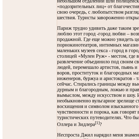
небольшом отдалении шли полицейск
«подозрительных лиц» от благочестив
свою очередь, с любопытством разгл
шествия. Туристы завороженно откры
Париж трудно удивить даже таким зре
люблю этот город -город любви – во
продажной. Где еще можно увидеть ц
порнокинотеатров, интимных магазин
маленьких музеев секса - город в гор
столицей «Мулен Руж» - местом, где в
развлечение объединило под своим с
людей, перемешало артистов, пьянь и
воров, проституток и благородных ма
инженеров, буржуа и аристократов - та
сейчас. Стирались границы между вы
дурным и благородным, ложью и прав
вымыслом, между искусством и шоу. 
необыкновенно вульгарное зрелище с
восхищения и символом изысканного 
чувственности и порока, как говорят 
туристических путеводителях. Что бы
[1]
Оллера и Зидлера
?
Неспроста Джил нарядил меня знаме