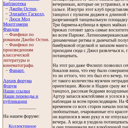
Библиотека
вечеринках, которые он устраивал, и 
−
Джейн Остин,
сальсе. Изнутри этот клуб представл
−
Элизабет Гaскелл,
танцпол с пультом диджея и длинной 
−
Люси Мод
разрезающей танцевальную площадку 
Монтгомери
Три бармена-кубинца в ярких майках
Фандом
брюках готовят здесь самые восхити
−
Фанфики по
во всем Париже. Латиноамериканская
романам Джейн Остин.
динамичные ритмы и дымчатый полу
−
Фанфики по
бамбуковой отделкой и запахом манго
произведениям
приходим сюда с Джил развлечься и, г
классической
потанцевать.
литературы и
кинематографа.
На этот раз даже Филипп позволил се
−
Фанарт.
бокалов вина, что ему было совершен
то ли оттого, что это был его вечер, 
Архив форума
от такого количества мужчин нетрад
Форум
ориентации. Жюли и Надин сразу же 
Наши ссылки
танцпол, рассекая бедрами воздушные 
Наши переводы и
Артур запасся коктейлями и уселся в у
публикации
наблюдая за всем происходящим. На 
временем со всех сторон начали погл
любопытные, очарованные его красото
На нашем форуме:
он вцепился в мою руку и не отпускал
вечера. А когда я уходила потанцевать
Коллективное
и они принимали вид влюбленной па