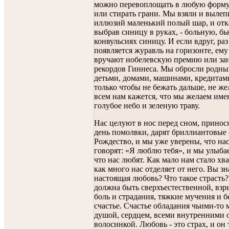
можно перевоплощать в любую форму 
или стирать грани. Мы взяли и вылеп
иллюзий маленький полый шар, и отка
выбрав синицу в руках, - больную, б
конвульсиях синицу. И если вдруг, раз 
появляется журавль на горизонте, ем
вручают нобелевскую премию или зан
рекордов Гиннеса. Мы обросли родны
детьми, домами, машинами, кредитами
только чтобы не бежать дальше, не же
всем нам кажется, что мы желаем имен
голубое небо и зеленую траву.
Нас целуют в нос перед сном, принося
день помолвки, дарят бриллиантовые
Рождество, и мы уже уверены, что на
говорят: «Я люблю тебя», и мы улыба
что нас любят. Как мало нам стало хва
как много нас отделяет от него. Вы зна
настоящая любовь? Что такое страсть
должна быть сверхъестественной, вз
боль и страдания, тяжкие мучения и 
счастье. Счастье обладания чьими-то 
душой, сердцем, всеми внутренними 
волосинкой. Любовь - это страх, и он 