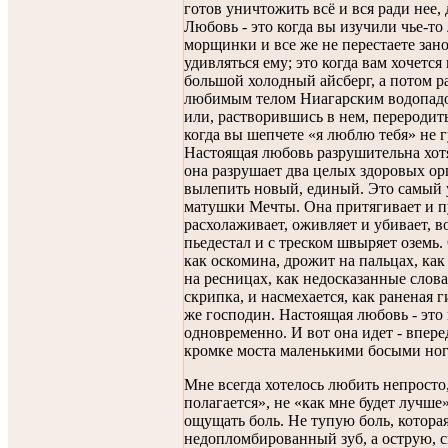
готов уничтожить всё и вся ради нее, 
Любовь - это когда вы изучили чье-то
морщинки и все же не перестаете зано
удивляться ему; это когда вам хочется
большой холодный айсберг, а потом р
любимым телом Ниагарским водопадо
или, растворившись в нем, переродить
когда вы шепчете «я люблю тебя» не г
Настоящая любовь разрушительна хотя
она разрушает два целых здоровых ор
вылепить новый, единый. Это самый 
матушки Мечты. Она притягивает и пу
расхолаживает, оживляет и убивает, в
пьедестал и с треском швыряет оземь. 
как оскомина, дрожит на пальцах, как
на ресницах, как недосказанные слова,
скрипка, и насмехается, как раненая г
же господин. Настоящая любовь - это 
одновременно. И вот она идет - впере
кромке моста маленькими босыми ног
Мне всегда хотелось любить непросто,
полагается», не «как мне будет лучше
ощущать боль. Не тупую боль, которая
недопломбированный зуб, а острую,