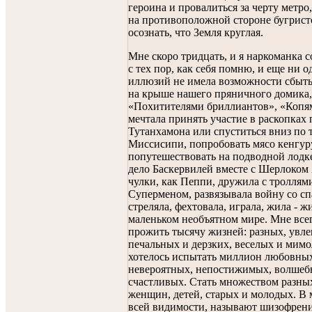
героина и провалиться за черту метро
на противоположной стороне бугристо
осознать, что Земля круглая.
Мне скоро тридцать, и я наркоманка с
с тех пор, как себя помню, и еще ни о
иллюзий не имела возможности сбытьс
на крыше нашего пряничного домика,
«Похитителями бриллиантов», «Копя
мечтала принять участие в раскопках
Тутанхамона или спуститься вниз по
Миссисипи, попробовать мясо кенгур
попутешествовать на подводной лодк
дело Баскервилей вместе с Шерлоком
чулки, как Пеппи, дружила с троллями
Суперменом, развязывала войну со сп
стреляла, фехтовала, играла, жила - ж
маленьком необъятном мире. Мне всег
прожить тысячу жизней: разных, увле
печальных и дерзких, веселых и мим
хотелось испытать миллион любовных
невероятных, непостижимых, волшеб
счастливых. Стать множеством разны
женщин, детей, старых и молодых. В 
всей видимости, называют шизофрен