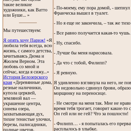
такие великие
- По-моему, ему пора домой, - шепнул
художники, как Ватто
Франческа вышел в туалет.
или Буше... »
- Но я еще не закончила, – так же тихо
Мы путешествуем:
- Все равно получается какая-то чушь.
Я опять хочу Париж!
«Я
- Ну, спасибо.
любила тебя всегда, всю
жизнь, с самого детства,
- Лучше бы меня нарисовала.
зачитываясь Дюма и
Жюлем Верном. Эта
- Да что с тобой, Филипп?
любовь со мной и
сейчас, когда я сижу...»
- Я ревную.
История Белозерского
края
«Деревянные дома,
Я удивленно взглянула на него, не п
резные наличники,
Он недовольно сдвинул брови, образ
купола церквей,
морщинку на переносице.
земляной вал —
- Не смотри на меня так. Мне не нрави
украшение центра,
время тебя трогает, говорит какие-то 
синева озера,
Он гей или не гей? Что за пошлости!
захватывающая дух,
тихие тенистые улочки,
- Филипп… - я попыталась его прерва
березы, палисадники,
расплылось в улыбке.
полные цветов,