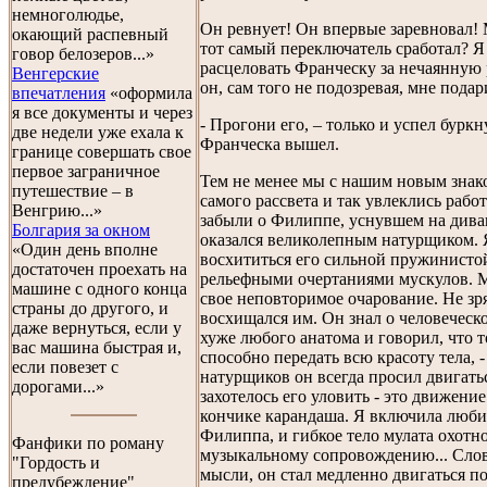
немноголюдье,
Он ревнует! Он впервые заревновал! 
окающий распевный
тот самый переключатель сработал? Я
говор белозеров...»
расцеловать Франческу за нечаянную 
Венгерские
он, сам того не подозревая, мне подар
впечатления
«оформила
я все документы и через
- Прогони его, – только и успел бурк
две недели уже ехала к
Франческа вышел.
границе совершать свое
первое заграничное
Тем не менее мы с нашим новым знак
путешествие – в
самого рассвета и так увлеклись работ
Венгрию...»
забыли о Филиппе, уснувшем на дива
Болгария за окном
оказался великолепным натурщиком. Я
«Один день вполне
восхититься его сильной пружинисто
достаточен проехать на
рельефными очертаниями мускулов. М
машине с одного конца
свое неповторимое очарование. Не зр
страны до другого, и
восхищался им. Он знал о человеческ
даже вернуться, если у
хуже любого анатома и говорил, что 
вас машина быстрая и,
способно передать всю красоту тела, 
если повезет с
натурщиков он всегда просил двигать
дорогами...»
захотелось его уловить - это движение
кончике карандаша. Я включила люб
Филиппа, и гибкое тело мулата охотн
Фанфики по роману
музыкальному сопровождению... Сло
"Гордость и
мысли, он стал медленно двигаться по
предубеждение"