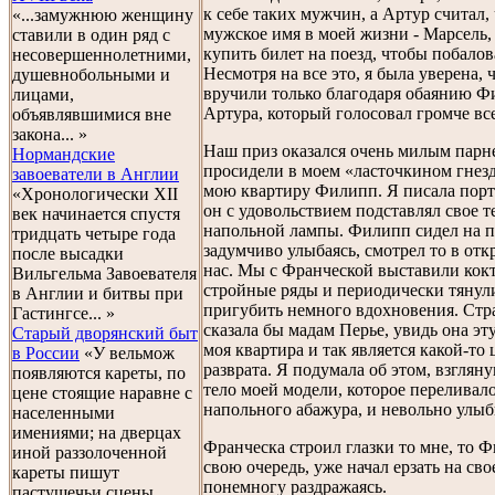
к себе таких мужчин, а Артур считал,
«...замужнюю женщину
мужское имя в моей жизни - Марсель, 
ставили в один ряд с
купить билет на поезд, чтобы побалов
несовершеннолетними,
Несмотря на все это, я была уверена,
душевнобольными и
вручили только благодаря обаянию Ф
лицами,
Артура, который голосовал громче вс
объявлявшимися вне
закона... »
Наш приз оказался очень милым парне
Нормандские
просидели в моем «ласточкином гнезд
завоеватели в Англии
мою квартиру Филипп. Я писала порт
«Хронологически XII
он с удовольствием подставлял свое т
век начинается спустя
напольной лампы. Филипп сидел на п
тридцать четыре года
задумчиво улыбаясь, смотрел то в отк
после высадки
нас. Мы с Франческой выставили кокт
Вильгельма Завоевателя
стройные ряды и периодически тянули
в Англии и битвы при
пригубить немного вдохновения. Стр
Гастингсе... »
сказала бы мадам Перье, увидь она эту
Старый дворянский быт
моя квартира и так является какой-то
в России
«У вельмож
разврата. Я подумала об этом, взглян
появляются кареты, по
тело моей модели, которое переливало
цене стоящие наравне с
напольного абажура, и невольно улыб
населенными
имениями; на дверцах
Франческа строил глазки то мне, то Ф
иной раззолоченной
свою очередь, уже начал ерзать на св
кареты пишут
понемногу раздражаясь.
пастушечьи сцены