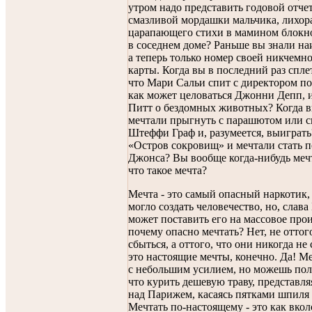
утром надо представить годовой отчет
смазливой мордашки мальчика, лихор
царапающего стихи в мамином блокно
в соседнем доме? Раньше вы знали наи
а теперь только номер своей никчемн
карты. Когда вы в последний раз спле
что Мари Сальи спит с директором по 
как может целоваться Джонни Депп, и
Питт о бездомных животных? Когда в
мечтали прыгнуть с парашютом или с
Штеффи Граф и, разумеется, выиграть
«Остров сокровищ» и мечтали стать 
Джонса? Вы вообще когда-нибудь мечт
что такое мечта?
Мечта - это самый опасный наркотик,
могло создать человечество, но, слава
может поставить его на массовое прои
почему опасно мечтать? Нет, не оттог
сбыться, а оттого, что они никогда не
это настоящие мечты, конечно. Да! Ме
с небольшим усилием, но можешь полу
что курить дешевую траву, представля
над Парижем, касаясь пятками шпиля
Мечтать по-настоящему - это как вкол