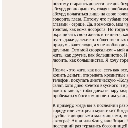
поэтому стараюсь довести все до абсу
абсурд ровно дышать, глядя в любимые
абсурд полагаться лишь на свою голов
говорить глаза. Потому что губами го
глазами - сердце. Да, возможно, моя 
толстая, как кожа носорога. Но тогда
окрашивать свою жизнь в те цвета, ка
пусть даже далекие от общественных
придумывают люди, а я не люблю дела
другими. Это мой сюрреализм – мой а
жить, как другие, как большинство. И
любить, как большинство. Я хочу горет
Норма - это жить как все, есть как все,
копить деньги, открывать кредитные к
телефон, покупать диетическую «Кол
салат, хотя дико хочется вкусного и в
ловить такси, чтобы доехать пару квар
пробежаться босиком по летним улиц
К примеру, когда вы в последний раз
городу или смотрели мультики? Когда
футбол с дворовыми мальчишками, ме
автограф Анри или Фигу, или Зидана?
последний раз терзались бессонницей 