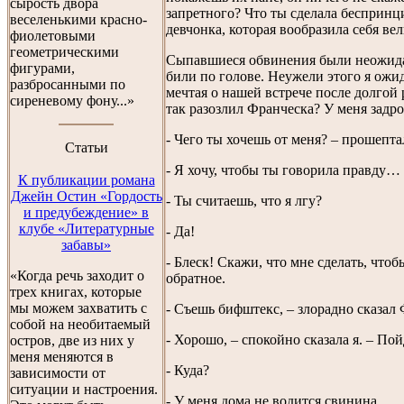
сырость двора
запретного? Что ты сделала бесприн
веселенькими красно-
девчонка, которая вообразила себя в
фиолетовыми
геометрическими
Сыпавшиеся обвинения были неожид
фигурами,
били по голове. Неужели этого я ожид
разбросанными по
мечтая о нашей встрече после долгой 
сиреневому фону...»
так разозлил Франческа? У меня задро
- Чего ты хочешь от меня? – прошептал
Cтатьи
- Я хочу, чтобы ты говорила правду… 
К публикации романа
Джейн Остин «Гордость
- Ты считаешь, что я лгу?
и предубеждение» в
клубе «Литературные
- Да!
забавы»
- Блеск! Скажи, что мне сделать, чтоб
«Когда речь заходит о
обратное.
трех книгах, которые
мы можем захватить с
- Съешь бифштекс, – злорадно сказал
собой на необитаемый
- Хорошо, – спокойно сказала я. – Пой
остров, две из них у
меня меняются в
- Куда?
зависимости от
ситуации и настроения.
- У меня дома не водится свинина.