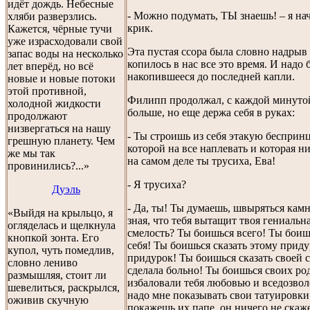
идёт дождь. Небесные
- Можно подумать, ТЫ знаешь! – я нач
хляби разверзлись.
крик.
Кажется, чёрные тучи
уже израсходовали свой
Эта пустая ссора была словно надрыв 
запас воды на несколько
копилось в нас все это время. И надо
лет вперёд, но всё
накопившееся до последней капли.
новые и новые потоки
этой противной,
Филипп продолжал, с каждой минутой
холодной жидкости
больше, но еще держа себя в руках:
продолжают
низвергаться на нашу
- Ты строишь из себя этакую бесприн
грешную планету. Чем
которой на все наплевать и которая ни
же мы так
на самом деле ты трусиха, Ева!
провинились?...»
- Я трусиха?
Дуэль
- Да, ты! Ты думаешь, швыряться кам
«Выйдя на крыльцо, я
зная, что тебя вытащит твоя гениальна
огляделась и щелкнула
смелость? Ты боишься всего! Ты боиш
кнопкой зонта. Его
себя! Ты боишься сказать этому приду
купол, чуть помедлив,
придурок! Ты боишься сказать своей се
словно лениво
сделала больно! Ты боишься своих род
размышляя, стоит ли
избаловали тебя любовью и вседозвол
шевелиться, раскрылся,
надо мне показывать свои татуировки!
оживив скучную
покажешь их папе, он ничего не скаже