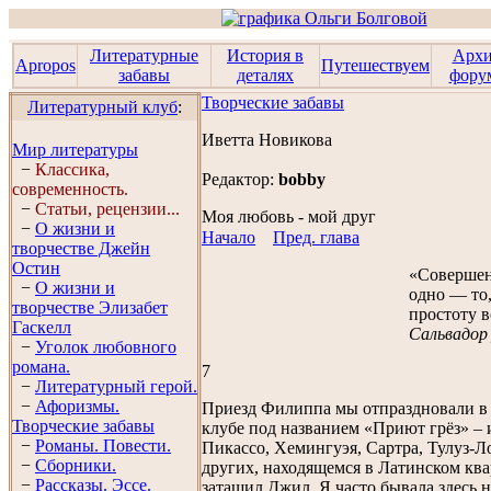
Литературные
История в
Арх
Apropos
Путешествуем
забавы
деталях
фору
Творческие забавы
Литературный клуб
:
Иветта Новикова
Мир литературы
−
Классика,
Редактор:
bobby
современность.
−
Статьи, рецензии...
Моя любовь - мой друг
−
О жизни и
Начало
Пред. глава
творчестве Джейн
Остин
«Совершен
−
О жизни и
одно — то,
творчестве Элизабет
простоту в
Гaскелл
Сальвадор
−
Уголок любовного
романа.
7
−
Литературный герой.
−
Афоризмы.
Приезд Филиппа мы отпраздновали в
Творческие забавы
клубе под названием «Приют грёз» –
−
Романы. Повести.
Пикассо, Хемингуэя, Сартра, Тулуз-Л
−
Сборники.
других, находящемся в Латинском квар
−
Рассказы. Эссe.
затащил Джил. Я часто бывала здесь 