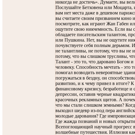
никогда не достичь». Думаете, вы ве
Послушайте Бетховена или Моцарта, и
вам нет места даже в дешевом парижс
вы считаете своим призванием кино и
посмотрите, как играют Жан Габен ил
ощутите свою никчемность. Если вы с
обладаете писательским талантом, п
или Пушкина. Нет, вы не ощутите ни
почувствуете себя полным дерьмом. И
не талантливы, не потому, что вы не 
потому, что вы слишком трусливы, чт
Талант - это то, что даровано Богом 
человеку. Способность мечтать - это т
помогал возводить невероятные здания
погружаться в бездну, он способствов
развитию, и к чему привел в итоге? 
финансовому кризису, безработице и
депрессии, оставив черные квадратик
красочных рекламных щитов. А почем
что мы стали слишком земными? Когд
выходил шедевр из-под пера английск
молодые дарования? Где импровизаци
Где жажда познаний и новых открыт
Всепоглощающий научный прогресс 
волшебные путешествия. Иллюзия как