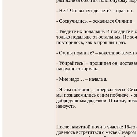
распахивая объятия толстопузому мор
- Нет! Что вы тут делаете? – орал он.
- Соскучились, – оскалился Филипп.
- Уведите их подальше. И посадите в 
только подальше от остальных. Не хоч
повторилось, как в прошлый раз.
- Оу, вы помните? – кокетливо заметил
- Убирайтесь! – прошипел он, достава
нагрудного кармана.
- Мне надо… – начала я.
- Я сам позвоню, – прервал месье Сеза
мы познакомились с ним поближе, - о
добродушным дядечкой. Похоже, ном
наизусть.
После памятной ночи в участке 16-го
довелось встретиться с месье Сезаром 