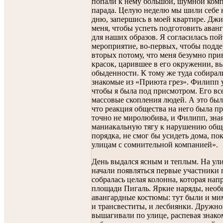
попали к нему большой, шумной комп
парада. Целую неделю мы шили себе 
дню, запершись в моей квартире. Джи
меня, чтобы успеть подготовить аван
для наших образов. Я согласилась пой
мероприятие, во-первых, чтобы подде
вторых потому, что меня безумно при
красок, царившее в его окружении, вы
обыденности. К тому же туда собирал
знакомые из «Приюта грез». Филипп у
чтобы я была под присмотром. Его вс
массовые скопления людей. А это был
что реакция общества на него была п
точно не миролюбива, и Филипп, зна
маниакальную тягу к нарушению общ
порядка, не смог бы усидеть дома, по
улицам с сомнительной компанией».
День выдался ясным и теплым. На ул
начали появляться первые участники 
собралась целая колонна, которая нап
площади Пигаль. Яркие наряды, нео
авангардные костюмы: тут были и ми
и трансвеститы, и лесбиянки. Дружн
вышагивали по улице, распевая знако