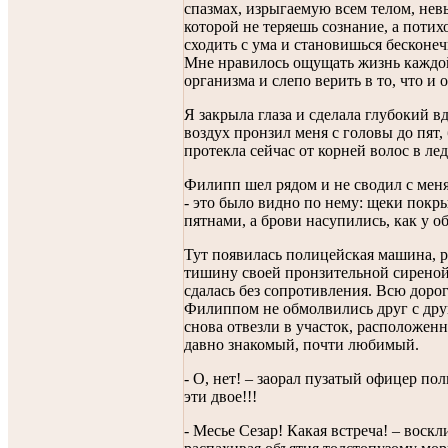
спазмах, изрыгаемую всем телом, нев
которой не теряешь сознание, а поти
сходить с ума и становишься бесконе
Мне нравилось ощущать жизнь каждой
организма и слепо верить в то, что и 
Я закрыла глаза и сделала глубокий 
воздух пронзил меня с головы до пят,
протекла сейчас от корней волос в ле
Филипп шел рядом и не сводил с меня
- это было видно по нему: щеки пок
пятнами, а брови насупились, как у о
Тут появилась полицейская машина, 
тишину своей пронзительной сиреной.
сдалась без сопротивления. Всю дорог
Филиппом не обмолвились друг с дру
снова отвезли в участок, расположенн
давно знакомый, почти любимый.
- О, нет! – заорал пузатый офицер пол
эти двое!!!
- Месье Сезар! Какая встреча! – воскл