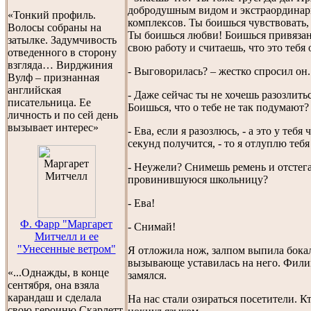
добродушным видом и экстраордина
«Тонкий профиль.
комплексов. Ты боишься чувствовать
Волосы собраны на
Ты боишься любви! Боишься привязан
затылке. Задумчивость
свою работу и считаешь, что это тебя
отведенного в сторону
взгляда… Вирджиния
- Выговорилась? – жестко спросил он.
Вулф – признанная
английская
- Даже сейчас ты не хочешь разозлить
писательница. Ее
Боишься, что о тебе не так подумают?
личность и по сей день
вызывает интерес»
- Ева, если я разозлюсь, - а это у тебя
секунд получится, - то я отлуплю тебя
- Неужели? Снимешь ремень и отстега
провинившуюся школьницу?
- Ева!
Ф. Фарр "Маргарет
- Снимай!
Митчелл и ее
"Унесенные ветром"
Я отложила нож, залпом выпила бока
вызывающе уставилась на него. Фил
«...Однажды, в конце
замялся.
сентября, она взяла
карандаш и сделала
На нас стали озираться посетители. К
свою героиню Скарлетт.