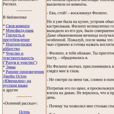
Рассказ.
выскочила из комнаты.
- Ева, стой! – воскликнул Филипп.
В библиотеке
Но я уже была на кухне, устроив обы
*
Своя комната
кастрюлькам. Филипп великолепно гот
*
Мэнсфилд-парк
выходило из его рук, было совершенн
*
Гордость и
Даже обыкновенная яичница получалас
предубеждение
особенной. Пожалуй, после мамы это 
*
Нортенгерское
чью стряпню я готова назвать восхит
аббатство
- Филипп, я тебя обожаю. Ты приго
*
Чувство и
пасту, – обрадовалась я.
чувствительность
("Разум и чувство")
Но Филипп молчал, прислонившись к 
*
Эмма
глядел мне в глаза.
*
Ранние произведения
Джейн Остен
- Не смотри на меня так, словно я поп
«Ювенилии» на
русском языке
Потрепав его по щеке, я проскользнул
и другие
влезла на диван. Не верилось, что я п
день.
«Осенний рассказ»:
- Почему ты позволил мне столько спа
Осень