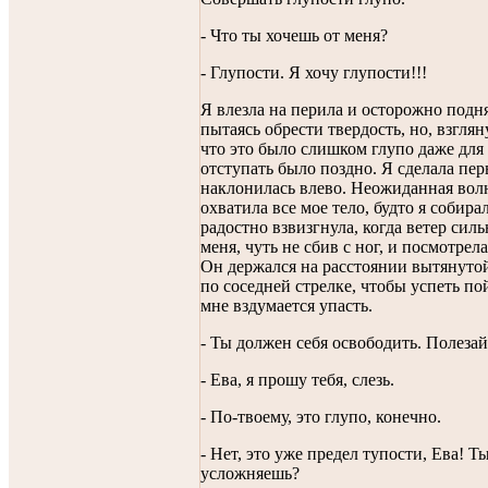
- Что ты хочешь от меня?
- Глупости. Я хочу глупости!!!
Я влезла на перила и осторожно подня
пытаясь обрести твердость, но, взглян
что это было слишком глупо даже для
отступать было поздно. Я сделала пер
наклонилась влево. Неожиданная вол
охватила все мое тело, будто я собирал
радостно взвизгнула, когда ветер силь
меня, чуть не сбив с ног, и посмотрел
Он держался на расстоянии вытянутой
по соседней стрелке, чтобы успеть по
мне вздумается упасть.
- Ты должен себя освободить. Полезай
- Ева, я прошу тебя, слезь.
- По-твоему, это глупо, конечно.
- Нет, это уже предел тупости, Ева! Т
усложняешь?