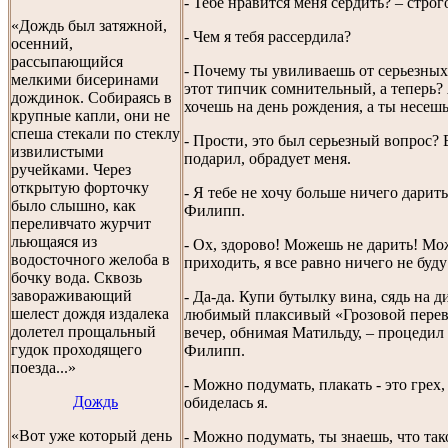
- Тебе нравится меня сердить? – строг
«Дождь был затяжной,
- Чем я тебя рассердила?
осенний,
рассыпающийся
- Почему ты увиливаешь от серьезных
мелкими бисеринами
этот типчик сомнительный, а теперь? 
дождинок. Собираясь в
хочешь на день рождения, а ты несешь
крупные капли, они не
спеша стекали по стеклу
- Прости, это был серьезный вопрос? 
извилистыми
подарил, обрадует меня.
ручейками. Через
открытую форточку
- Я тебе не хочу больше ничего дарить
было слышно, как
Филипп.
переливчато журчит
льющаяся из
- Ох, здорово! Можешь не дарить! Мо
водосточного желоба в
приходить, я все равно ничего не буду
бочку вода. Сквозь
завораживающий
- Да-да. Купи бутылку вина, сядь на 
шелест дождя издалека
любимый плаксивый «Грозовой перева
долетел прощальный
вечер, обнимая Матильду, – процедил
гудок проходящего
Филипп.
поезда...»
- Можно подумать, плакать - это грех, 
Дождь
обиделась я.
«Вот уже который день
- Можно подумать, ты знаешь, что так