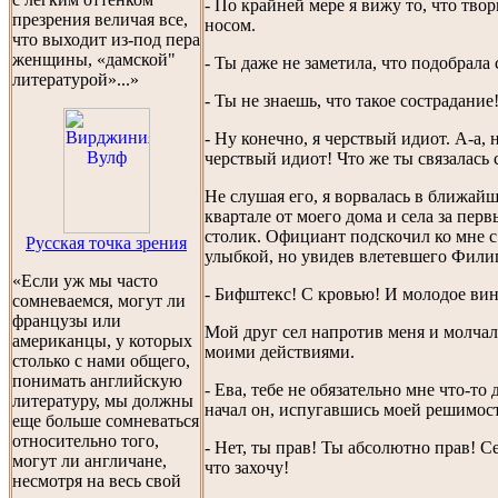
- По крайней мере я вижу то, что тво
презрения величая все,
носом.
что выходит из-под пера
женщины, «дамской"
- Ты даже не заметила, что подобрала
литературой»...»
- Ты не знаешь, что такое сострадание
- Ну конечно, я черствый идиот. А-а, н
черствый идиот! Что же ты связалась с
Не слушая его, я ворвалась в ближайш
квартале от моего дома и села за пе
столик. Официант подскочил ко мне 
Русская точка зрения
улыбкой, но увидев влетевшего Филип
«Если уж мы часто
- Бифштекс! С кровью! И молодое вино
сомневаемся, могут ли
французы или
Мой друг сел напротив меня и молчал
американцы, у которых
моими действиями.
столько с нами общего,
понимать английскую
- Ева, тебе не обязательно мне что-то
литературу, мы должны
начал он, испугавшись моей решимос
еще больше сомневаться
относительно того,
- Нет, ты прав! Ты абсолютно прав! Се
могут ли англичане,
что захочу!
несмотря на весь свой