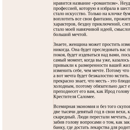
нравится название «романтизм». Неуд
профессией, которую я избрала в шест
стало искусство. Только на клочке бум
воплотить все свои фантазии, прожи
характеров, бездну приключений, слез
стало моей навязчивой идеей, смысло
большой мечтой.
Знаете, женщина может простить изме
никогда. Она будет преследовать вас п
покоя, будет издеваться над вами, пос
самый момент, когда вы уже, казалось
привыкли к размеренности вашей жи
изменить себе, чем мечте. Потому что
а вот мечта будет безжалостно мстить
прекрасно знает, что месть - это блюд
холодным, поэтому обязательно даст е
преподнесет его вам, как Ирод голов
Крестителя Саломее.
Всемирная экономия и без того скупо
две тысячи девятый год в свои вехи, 
скаредный. Люди перестали мечтать, д
забив голову вопросами о том, как з
банку, где достать лекарства для роди