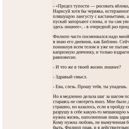
- «Предел тупости — рисовать яблоко,
Нарисуй хотя бы червяка, истерзанно
пляшущую лангусту с кастаньетами, а
пускай запорхают слоны, и ты сам ув
здесь лишнее», - в очередной раз про
Филипп часто посмеивался надо мной з
я знаю его дневник, как Библию. Сейч
поникнув всем телом и уже не пытаяс
капризную девчонку, и только вздрагив
равновесие.
- И что же в твоей жизни лишнее?
- Здравый смысл.
- Ева, слезь. Прошу тебя, ты упадешь.
Но я медленно делала шаг за шагом п
стараясь не смотреть вниз. Мне было
страшно, но казалось, если я пройду се
разрушу в себе какую-то мешающую м
нужна жизнь, наполненная лишь здр
Кому нужна любовь, не вымученная 
быть, Филипп прав, и я действительн