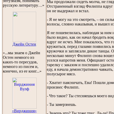
энтузиазм, понимать
Мы продолжали сидеть молча, не глядя
русскую литературу…»
Отстраненный взгляд Филиппа вдруг 
он не выдержал и встал.
- Я не могу на это смотреть, – он силь
волосы, словно наказывая, и вышел из
Я не пошевелилась, наблюдая за ним 
было видно, как он начал бродить вок
вдруг не исчез. Мне показалось, что г
Джейн Остен
кружиться, перед глазами появились 
кружочки и заплясали дикие танцы. О
«...мы знаем о Джейн
несколько минут Филипп снова воше
Остен немного из
уселся напротив меня. Официант ост
каких-то пересудов,
тарелку с заказом и поспешно удалил
немного из писем и,
еду, я начала демонстративно чавкать
конечно, из ее книг...»
полусырое мясо.
- Хватит паясничать, Ева! Пошли до
произнес Филипп.
- Что такое? Ты стесняешься моего ви
- Ты замерзнешь.
«Вирджиния»
- Знаешь что? Ты тоже трус. Да-да! П