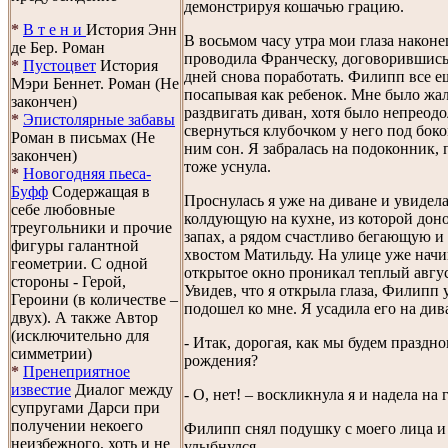
демонстрируя кошачью грацию.
*
В т е н и
История Энн
В восьмом часу утра мои глаза наконе
де Бер. Роман
проводила Франческу, договорившись 
*
Пустоцвет
История
дней снова поработать. Филипп все е
Мэри Беннет. Роман (Не
посапывая как ребенок. Мне было жал
закончен)
раздвигать диван, хотя было непреод
*
Эпистолярные забавы
свернуться клубочком у него под боко
Роман в письмах (Не
ним сон. Я забралась на подоконник, 
закончен)
тоже уснула.
*
Новогодняя пьеса-
Буфф
Содержащая в
Проснулась я уже на диване и увидела
себе любовные
колдующую на кухне, из которой дон
треугольники и прочие
запах, а рядом счастливо бегающую 
фигуры галантной
хвостом Матильду. На улице уже начи
геометрии. С одной
открытое окно проникал теплый авгус
стороны - Герой,
Увидев, что я открыла глаза, Филипп 
Героини (в количестве –
подошел ко мне. Я усадила его на див
двух). А также Автор
(исключительно для
- Итак, дорогая, как мы будем праздно
симметрии)
рождения?
*
Пренеприятное
известие
Диалог между
- О, нет! – воскликнула я и надела на
супругами Дарси при
получении некоего
Филипп снял подушку с моего лица и
неизбежного, хоть и не
улыбнулся.