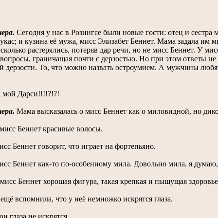
чера.
Сегодня у нас в Розингсе были новые гости: отец и сестра 
кас; и кузина её мужа, мисс Элизабет Беннет. Мама задала им 
сколько растерялись, потеряв дар речи, но не мисс Беннет. У мис
опросы, граничащая почти с дерзостью. Но при этом ответы не к
й дерзости. То, что можно назвать остроумием. А мужчины люб
мой Дарси!!!!?!?!
чера.
Мама высказалась о мисс Беннет как о миловидной, но дик
мисс Беннет красивые волосы.
сс Беннет говорит, что играет на фортепьяно.
сс Беннет как-то по-особенному мила. Довольно мила, я думаю, 
мисс Беннет хорошая фигура, такая крепкая и пышущая здоровье
ещё вспомнила, что у неё немножко искрятся глаза.
и глаза не искрятся.