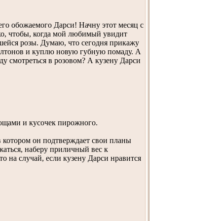
его обожаемого Дарси! Начну этот месяц с
ко, чтобы, когда мой любимый увидит
вшейся розы. Думаю, что сегодня прикажу
белтонов и куплю новую губную помаду. А
уду смотреться в розовом? А кузену Дарси
вощами и кусочек пирожного.
в котором он подтверждает свои планы
лжаться, наберу приличный вес к
то на случай, если кузену Дарси нравится