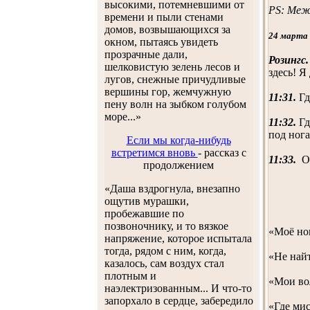
высокими, потемневшими от
PS: Меж
времени и пыли стенами
домов, возвышающихся за
24 марта
окном, пытаясь увидеть
прозрачные дали,
Розингс.
шелковистую зелень лесов и
здесь! Я
лугов, снежные причудливые
вершины гор, жемчужную
11:31.
Гд
пену волн на зыбком голубом
море...»
11:32.
Гд
под нога
Если мы когда-нибудь
встретимся вновь
- рассказ с
11:33.
О,
продолжением
«Даша вздрогнула, внезапно
ощутив мурашки,
пробежавшие по
позвоночнику, и то вязкое
«Моё нов
напряжение, которое испытала
тогда, рядом с ним, когда,
«Не най
казалось, сам воздух стал
плотным и
«Мои во
наэлектризованным... И что-то
запорхало в сердце, забередило
«Где ми