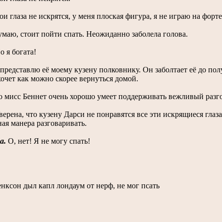
ои глаза не искрятся, у меня плоская фигура, я не играю на форте
маю, стоит пойти спать. Неожиданно заболела голова.
 я богата!
представлю её моему кузену полковнику. Он заболтает её до п
хочет как можно скорее вернуться домой.
 мисс Беннет очень хорошо умеет поддерживать вежливый разг
ерена, что кузену Дарси не понравятся все эти искрящиеся глаза
ая манера разговаривать.
а.
О, нет! Я не могу спать!
ксон дыл капл лондаум от нерф, не мог псать