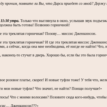
ду прочим, помните ли Вы, что Дарси приедет со мной? Держу 
 11:30 утра.
Только что выглянула в окно, услышав звук подъезж
 должна быть готова! Позвоню горничной!
е эта треклятая горничная? Позову… миссис Дженкинсон.
е эта треклятая горничная? И где эта треклятая миссис Дженкинс
ми, а сейчас, когда она мне необходима, её нигде не найти! Что, 
 наконец-то стучат в дверь. Хорошо бы, если бы это была горни
ое розовое платье, скорее! И новые туфли тоже! У тебя что, жел
ти мои новые туфли? Что значит, не найти? Поищи получше!»
лосы! Что с моими волосами? Позовите сюда кого-нибудь, чтобы
ссис… Дженкинсон???»