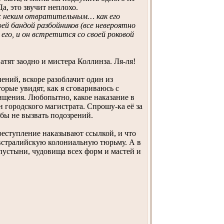
а, это звучит неплохо.
 с неким отвратительным… как его
 бандой разбойников (все невероятно
его, и он встретится со своей роковой
атят заодно и мистера Коллинза. Ля-ля!
нений, вскоре разоблачит один из
рые увидят, как я сговариваюсь с
хищения. Любопытно, какое наказание в
 городского магистрата. Спрошу-ка её за
обы не вызвать подозрений.
преступление наказывают ссылкой, и что
австралийскую колониальную тюрьму. А в
пустыни, чудовища всех форм и мастей и