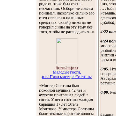
них, что
роде он тоже был очень
… Под п
несчастлив. Осборн не совсем
назвать
понимал, насколько сильно его
привлека
отец стеснен в наличных
судьбой,
средствах, сквайр никогда не
говорил с ним на эту тему без
4:22 поп
того, чтобы не рассердиться...»
4:24 поп
многочи
разбойни
Англии с
чаем и в
Дейзи Эшфорд
6:05.
Ита
Малодые гости,
соверши
или План мистера Солтины
Австрали
ревущие 
«Мистер Солтина был
пожилой мущина 42 лет и
6:09.
Реш
аххотно приглашал людей в
гости. У него гостила малодая
барышня 17 лет Этель
Монтикю. У мистера Солтины
были темные короткие волосы
9 марта