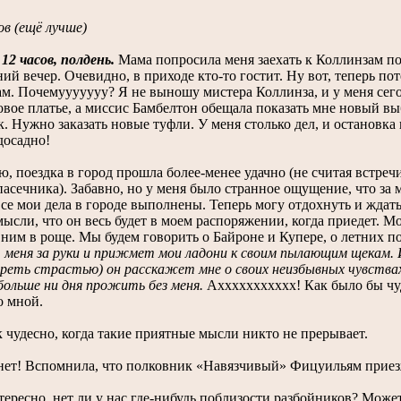
в (ещё лучше)
 12 часов, полдень.
Мама попросила меня заехать к Коллинзам по 
ий вечер. Очевидно, в приходе кто-то гостит. Ну вот, теперь по
м. Почемууууууу? Я не выношу мистера Коллинза, и у меня сегод
овое платье, а миссис Бамбелтон обещала показать мне новый вы
. Нужно заказать новые туфли. У меня столько дел, и остановка 
досадно!
ю, поездка в город прошла более-менее удачно (не считая встре
асечника). Забавно, но у меня было странное ощущение, что за
все мои дела в городе выполнены. Теперь могу отдохнуть и ждат
ысли, что он весь будет в моем распоряжении, когда приедет. М
 ним в роще. Мы будем говорить о Байроне и Купере, о летних п
меня за руки и прижмет мои ладони к своим пылающим щекам. И 
ореть страстью) он расскажет мне о своих неизбывных чувствах
ольше ни дня прожить без меня.
Аххххххххххх! Как было бы чуде
о мной.
 чудесно, когда такие приятные мысли никто не прерывает.
нет! Вспомнила, что полковник «Навязчивый» Фицуильям приез
ересно, нет ли у нас где-нибудь поблизости разбойников? Может