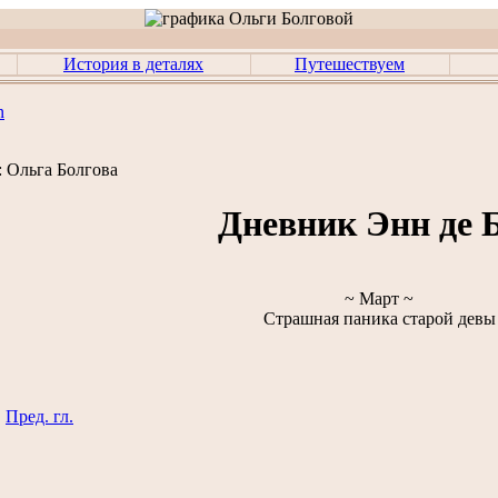
История в деталях
Путешествуем
n
:
Ольга Болгова
Дневник Энн де 
~ Март ~
Страшная паника старой девы
Пред. гл.