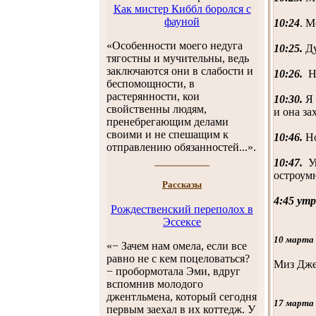
Как мистер Киббл боролся с
фауной
10:24
. М
«Особенности моего недуга
10:25.
Ду
тягостны и мучительны, ведь
заключаются они в слабости и
10:26.
Но
беспомощности, в
растерянности, кои
10:30.
Я 
свойственны людям,
и она за
пренебрегающим делами
своими и не спешащим к
10:46.
Но
отправлению обязанностей...».
10:47.
Ув
остроумн
Рассказы
4:45 утр
Рождественский переполох в
Эссексе
10 марта
«− Зачем нам омела, если все
равно не с кем поцеловаться?
Миз Джен
− пробормотала Эми, вдруг
вспомнив молодого
джентльмена, который сегодня
17 марта
первым заехал в их коттедж. У