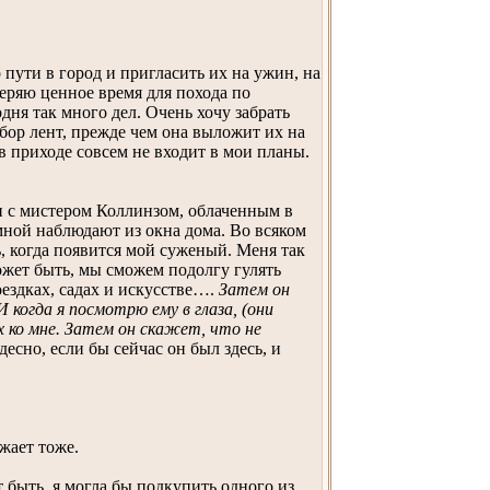
пути в город и пригласить их на ужин, на
теряю ценное время для похода по
ня так много дел. Очень хочу забрать
бор лент, прежде чем она выложит их на
в приходе совсем не входит в мои планы.
чи с мистером Коллинзом, облаченным в
 мной наблюдают из окна дома. Во всяком
ь, когда появится мой суженый. Меня так
ожет быть, мы сможем подолгу гулять
оездках, садах и искусстве….
Затем он
когда я посмотрю ему в глаза, (они
 ко мне. Затем он скажет, что не
сно, если бы сейчас он был здесь, и
жает тоже.
 быть, я могла бы подкупить одного из