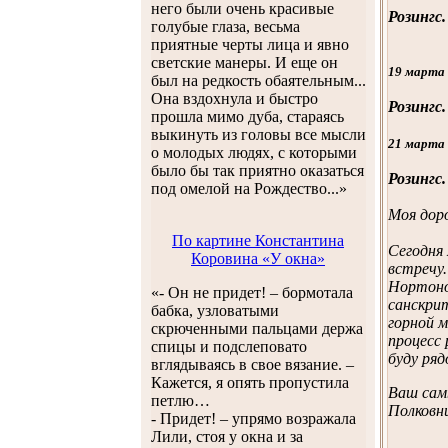
него были очень красивые
Розингс.
голубые глаза, весьма
приятные черты лица и явно
светские манеры. И еще он
19 марта
был на редкость обаятельным...
Она вздохнула и быстро
Розингс.
прошла мимо дуба, стараясь
выкинуть из головы все мысли
21 марта
о молодых людях, с которыми
было бы так приятно оказаться
Розингс.
под омелой на Рождество...»
Моя доро
По картине Константина
Cегодня
Коровина «У окна»
встречу.
Нортон
«- Он не придет! – бормотала
санскрит
бабка, узловатыми
горной 
скрюченными пальцами держа
процесс 
спицы и подслеповато
буду ряд
вглядываясь в свое вязание. –
Кажется, я опять пропустила
Ваш сам
петлю…
Полковн
- Придет! – упрямо возражала
Лили, стоя у окна и за