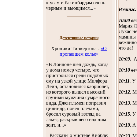
к усам и бакинбардам очень
черным и вьющимся...»
Розингс.
10:00 ве
Мария Лу
Лукас не
мамины в
Детективные истории
вежливо
что да!
Хроники Тинкертона
-
«O
пропавшем колье»
10:09.
А 
«В Лондоне шел дождь, когда
10:10 ве
у дома номер четыре, что
пристроился среди подобных
10:11.
У 
ему на узкой улице Милфорд
Лейн, остановился кабриолет,
10:12.
Ми
из которого вышел высокий
грузный мужчина сумрачного
10:13.
Ми
вида. Джентльмен поправил
цилиндр, повел плечами,
10:15.
У 
бросил суровый взгляд на
лакея, раскрывшего над ним
10:19.
А 
зонт, и...»
Рассказы о мистере Киббле:
10:23.
Мо