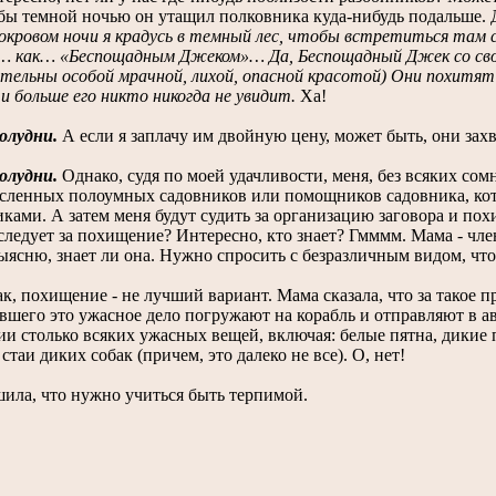
бы темной ночью он утащил полковника куда-нибудь подальше. Д
окровом ночи я крадусь в темный лес, чтобы встретиться там
… как… «Беспощадным Джеком»… Да, Беспощадный Джек со своей
тельны особой мрачной, лихой, опасной красотой) Они похитят 
 и больше его никто никогда не увидит.
Ха!
олудни.
А если я заплачу им двойную цену, может быть, они захв
олудни.
Однако, судя по моей удачливости, меня, без всяких сом
сленных полоумных садовников или помощников садовника, кото
ками. А затем меня будут судить за организацию заговора и по
ледует за похищение? Интересно, кто знает? Гмммм. Мама - член
ыясню, знает ли она. Нужно спросить с безразличным видом, чт
к, похищение - не лучший вариант. Мама сказала, что за такое 
вшего это ужасное дело погружают на корабль и отправляют в 
и столько всяких ужасных вещей, включая: белые пятна, дикие 
стаи диких собак (причем, это далеко не все). О, нет!
ила, что нужно учиться быть терпимой.