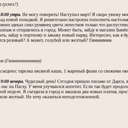
 (успех?)
 8:00 утра.
Не могу поверить! Наступил март! Я скоро увижу мо
над новой походкой. Я решительно настроена пополнеть настоль
 моих щеках сиял румянец цвета лепестков только что распусти
кипаж и отправлюсь в город. Может быть, зайду в магазин Бам
ть, зайду к портному и закажу новый наряд. Интересно, как я б
тся розовый? А может, голубой или желтый? Гммммммм.
ов (Гммммммммммм)
 съедено: тарелка овсяной каши, 1 жареный фазан со свежими о
 9:00 вечера.
Чудесный день! Сегодня пришло письмо от Дарси, 
 нас на Пасху. У меня улучшился аппетит. Если так будет продо
ой неделе. Я съездила в город и заказала два новых платья, прос
или желтый. Не хочу оказаться неподготовленной.