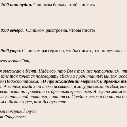
 2:00 пополудни.
Слишком больна, чтобы писать.
 8:00 вечера.
Слишком расстроена, чтобы писать
 9:00 утра.
Слишком рассержена, чтобы писать, т.к. получила с
гая кузина Энн,
 я выезжаю в Кент. Надеюсь, что Вы с тем же нетерпением, ч
 Мне так хочется поговорить сВами о прочитанных книгах, осо
ом Ноджботтомом:
«O происхождении мертвых и древних яз
. А затем, когда эта тема иссякнет, я хочу рассказать Вам, как
местности по сравнению с древними временами. Я изучил множес
развития этой тактики, начиная со Средних веков и до наших д
ом с Вами скорее, чем Вы думаете.
ый покорный слуга
ик Фицуильям.