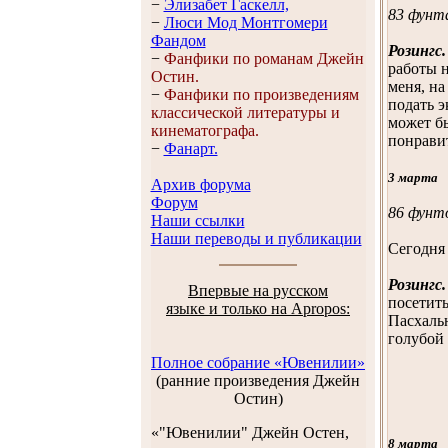
−
Элизабет Гaскелл,
83 фунта
−
Люси Мод Монтгомери
Фандом
Розингс.
−
Фанфики по романам Джейн
работы 
Остин.
меня, на
−
Фанфики по произведениям
подать э
классической литературы и
может бы
кинематографа.
понрави
−
Фанарт.
3 марта
Архив форума
Форум
86 фунт
Наши ссылки
Наши переводы и публикации
Сегодня
Розингс.
Впервые на русском
посетить
языке и только на Apropos:
Пасхальн
голубой 
Полное собрание «Ювенилии»
(ранние произведения Джейн
Остин)
«"Ювенилии" Джейн Остен,
8 марта