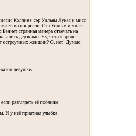
миссис Коллинз: сэр Уильям Лукас и мисс
множество вопросов. Сэр Уильям и мисс
с Беннет странная манера отвечать на
азались дерзкими. Ну, что-то вроде
ят остроумных женщин? О, нет! Думаю,
оватой девушке.
если разглядеть её поближе.
м. И у неё приятная улыбка.