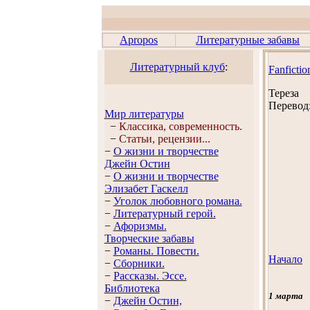
Apropos
Литературные забавы
Литературный клуб
:
Fanfictio
Тереза
Перевод
Мир литературы
−
Классика, современность.
−
Статьи, рецензии...
−
О жизни и творчестве
Джейн Остин
−
О жизни и творчестве
Элизабет Гaскелл
−
Уголок любовного романа.
−
Литературный герой.
−
Афоризмы.
Творческие забавы
−
Романы. Повести.
Начало
−
Сборники.
−
Рассказы. Эссe.
Библиотека
1 марта
−
Джейн Остин,