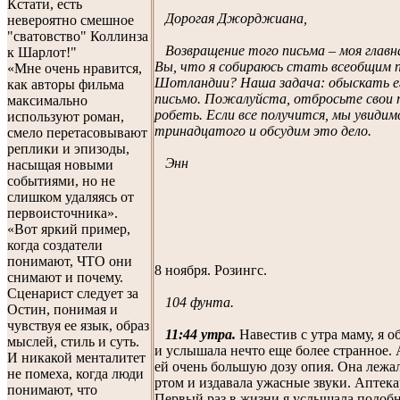
Кстати, есть
Дорогая Джорджиана,
невероятно смешное
"сватовство" Коллинза
Возвращение того письма – моя главна
к Шарлот!"
Вы, что я собираюсь стать всеобщим
«Мне очень нравится,
Шотландии? Наша задача: обыскать е
как авторы фильма
письмо. Пожалуйста, отбросьте свои т
максимально
робеть. Если все получится, мы увидим
используют роман,
тринадцатого и обсудим это дело.
смело перетасовывают
реплики и эпизоды,
Энн
насыщая новыми
событиями, но не
слишком удаляясь от
первоисточника».
«Вот яркий пример,
когда создатели
понимают, ЧТО они
8 ноября. Розингс.
снимают и почему.
Сценарист следует за
104 фунта.
Остин, понимая и
чувствуя ее язык, образ
11:44 утра.
Навестив с утра маму, я 
мыслей, стиль и суть.
и услышала нечто еще более странное. 
И никакой менталитет
ей очень большую дозу опия. Она лежа
не помеха, когда люди
ртом и издавала ужасные звуки. Аптека
понимают, что
Первый раз в жизни я услышала подобн