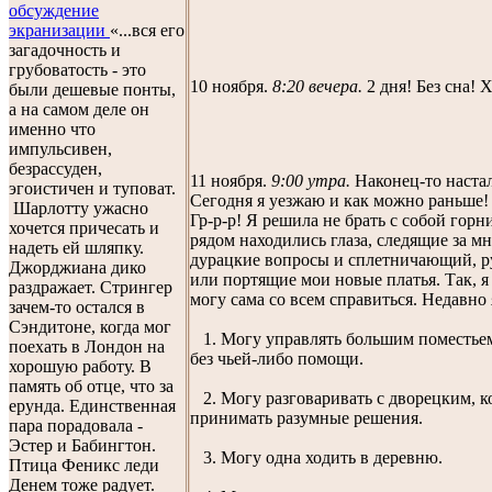
обсуждение
экранизации
«...вся его
загадочность и
грубоватость - это
10 ноября.
8:20 вечера.
2 дня! Без сна! 
были дешевые понты,
а на самом деле он
именно что
импульсивен,
безрассуден,
11 ноября.
9:00 утра.
Наконец-то настал
эгоистичен и туповат.
Сегодня я уезжаю и как можно раньше!
Шарлотту ужасно
Гр-р-р! Я решила не брать с собой горн
хочется причесать и
рядом находились глаза, следящие за м
надеть ей шляпку.
дурацкие вопросы и сплетничающий, 
Джорджиана дико
или портящие мои новые платья. Так, я
раздражает. Стрингер
могу сама со всем справиться. Недавно 
зачем-то остался в
Сэндитоне, когда мог
1. Могу управлять большим поместьем
поехать в Лондон на
без чьей-либо помощи.
хорошую работу. В
память об отце, что за
2. Могу разговаривать с дворецким, ко
ерунда. Единственная
принимать разумные решения.
пара порадовала -
Эстер и Бабингтон.
3. Могу одна ходить в деревню.
Птица Феникс леди
Денем тоже радует.