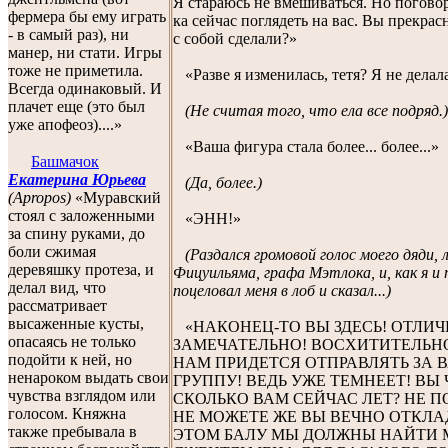
Я стараюсь не вмешиваться. Но поговор
фермера бы ему играть
ка сейчас поглядеть на вас. Вы прекрас
- в самый раз), ни
с собой сделали?»
манер, ни стати. Игры
тоже не приметила.
«Разве я изменилась, тетя? Я не делал
Всегда одинаковый. И
плачет еще (это был
(Не считая того, что ела все подряд.)
уже апофеоз)....»
«Ваша фигура стала более... более...»
Башмачок
Екатерина Юрьева
(Да, более.)
(Apropos)
«Муравский
стоял с заложенными
«ЭНН!»
за спину руками, до
боли сжимая
(Раздался громовой голос моего дяди
деревяшку протеза, и
Фицуильяма, графа Мэтлока, и, как я и
делал вид, что
поцеловал меня в лоб и сказал...)
рассматривает
высаженные кусты,
«НАКОНЕЦ-ТО ВЫ ЗДЕСЬ! ОТЛИЧ
опасаясь не только
ЗАМЕЧАТЕЛЬНО! ВОСХИТИТЕЛЬНО
подойти к ней, но
НАМ ПРИДЕТСЯ ОТПРАВЛЯТЬ ЗА
ненароком выдать свои
ГРУППУ! ВЕДЬ УЖЕ ТЕМНЕЕТ! ВЫ
чувства взглядом или
СКОЛЬКО ВАМ СЕЙЧАС ЛЕТ? НЕ П
голосом. Княжна
НЕ МОЖЕТЕ ЖЕ ВЫ ВЕЧНО ОТКЛА
также пребывала в
ЭТОМ БАЛУ МЫ ДОЛЖНЫ НАЙТИ