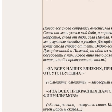
(Когда все снова собрались вместе, мы 
Слева от меня уселся мой дядя, а справ
напротив, слева от дяди, села Памела. 
меня лукавые взгляды и улыбки. Джорд
конце стола справа от тети. Эндрю в
Джорджианой и Памелой, ни одна из к
беседовать с ним. Когда вино было раз
встал, чтобы провозгласить тост.)
«ЗА ВСЕХ НАШИХ БЛИЗКИХ, ПР
ОТСУТСТВУЮЩИХ!»
(«Слышите, слышите», – заговорили в
«И ЗА ВСЕХ ПРЕКРАСНЫХ ДАМ 
ФИЦУИЛЬЯМОВ!»
(«За вас, за вас», – зазвучало снова. К
кузен Дарси и сказал...)