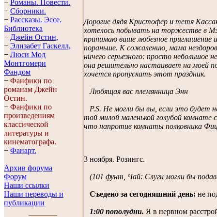
−
Романы. Повести.
−
Сборники.
−
Рассказы. Эссe.
Дорогие дядя Кристофер и тетя Кассан
Библиотека
хотелось побывать на торжестве в М
−
Джейн Остин,
принимаю ваше любезное приглашение и 
−
Элизабет Гaскелл,
пораньше. К сожалению, мама нездоро
−
Люси Мод
ничего серьезного: просто небольшое 
Монтгомери
она решительно настаивает на моей по
Фандом
хочется пропускать этот праздник.
−
Фанфики по
романам Джейн
Любящая вас племянница Энн
Остин.
−
Фанфики по
P.S. Не могли бы вы, если это будет н
произведениям
той милой маленькой голубой комнате с
классической
что напротив комнаты полковника Фиц
литературы и
кинематографа.
−
Фанарт.
3 ноября. Розингс.
Архив форума
(101 фунт, Чай: Слуги могли бы пода
Форум
Наши ссылки
Съедено за сегодняшний день:
не по
Наши переводы и
публикации
1:00 пополудни.
Я в нервном расстрой