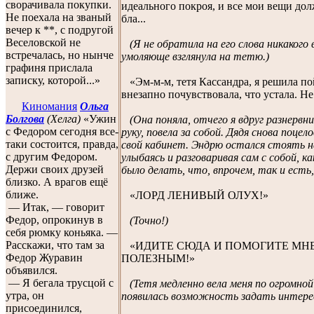
сворачивала покупки.
идеального покроя, и все мои вещи дол
Не поехала на званый
бла...
вечер к **, с подругой
Веселовской не
(Я не обратила на его слова никакого 
встречалась, но нынче
умоляюще взглянула на тетю.)
графиня прислала
записку, которой...»
«Эм-м-м, тетя Кассандра, я решила по
внезапно почувствовала, что устала. Н
Киномания
Ольга
Болгова
(Хелга)
«Ужин
(Она поняла, отчего я вдруг разнервни
с Федором сегодня все-
руку, повела за собой. Дядя снова поцел
таки состоится, правда,
свой кабинет. Эндрю остался стоять н
с другим Федором.
улыбаясь и разговаривая сам с собой, к
Держи своих друзей
было делать, что, впрочем, так и есть,
близко. А врагов ещё
ближе.
«ЛОРД ЛЕНИВЫЙ ОЛУХ!»
— Итак, — говорит
Федор, опрокинув в
(Точно!)
себя рюмку коньяка. —
Расскажи, что там за
«ИДИТЕ СЮДА И ПОМОГИТЕ МНЕ! 
Федор Журавин
ПОЛЕЗНЫМ!»
объявился.
— Я бегала трусцой с
(Тетя медленно вела меня по огромно
утра, он
появилась возможность задать интере
присоединился,