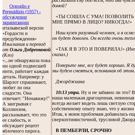
рассказать ему обо всем, что Вы чувст
домой?
Orgoglio e
Preguidizio (1957) -
«ТЫ СОШЛА С УМА! ПОЗВОЛИТЬ
обсуждение
МНЕ ПРЯМО В ЛИЦО? НИКОГДА!»
экранизации
итальянской версии
Наш кузен разумный человек, и я осм
«Гордости и
он будет доволен. Он всегда очень тепл
предубеждения»
Изыскания и перевод
«ТАК Я В ЭТО И ПОВЕРИЛА!»
(Ин
от
Ольги Добренковой
сказал.)
(Кло)
«...не обнаружила пока
Поверьте мне, все будет хорошо. Я ду
ни одной подвисшей
мы будем смеяться, вспоминая об этом.
нити, работает каждая
деталь. Например: у
Джорджиана
Шарлот спрашивают,
любит ли она
10:13 утра.
Ну и не забавно ли это? Во
сладости. Она
наша маленькая драгоценная, невинная
отвечает: "Ненавижу!"
всегда желает видеть лишь светлую ст
А заигрывая с
собственному опыту знаю, что у жизни
Коллинзом,
Итак, к моим проблемам добавилась еще
рассказывает, что это
сверхоптимистичной, трусливой Джор
ее слабость, и
обсуждает рецепт
В ПЕМБЕРЛИ, СРОЧНО
яблочного пирога.