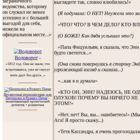
заграничного
выглядите так, словно влюбились!»
ведомства, которому
он служил не менее
(Я подумала: О НЕТ! Неужели это з
успешно и с большей
выгодой для себя,
«ЧТО? ЧТО? В ЧЕМ ДЕЛО? КТО В
нежели на
официальном месте...»
(О БОЖЕ! Как дядя услышал это?)
«Папа Фицуильям, я сказала, что Энн 
будто светится...»
Водоворот
-
(Она снова повернулась в сторону Энд
«1812 год. Они не знали, что
угрожающий взгляд и сказала...)
встретившись, уже не смогут
жить друг без друга...»
«...как я и думала»
«КТО ОН, ЭНН? НАДЕЮСЬ, НЕ О
Неуместные происшествия, или
ОЛУХОВ! ПОЧЕМУ ВЫ НИЧЕГО НЕ
Переполох в Розингс Парке
-
захватывающий иронический
ЭТОМ?»
детектив + романтика
«Нет, нет! Вы, вы... ошибаетесь!» (
Ага! Я просто скажу...)
«Тетя Кассандра, я очень проголодала