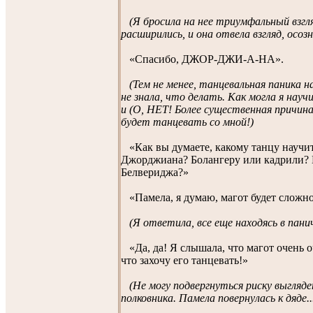
(Я бросила на нее триумфальный взг
расширились, и она отвела взгляд, осозн
«Спасибо, ДЖОР-ДЖИ-A-НA».
(Тем не менее, танцевальная паника н
не знала, что делать. Как могла я науч
и (О, НЕТ! Более существенная причина
будет танцевать со мной!)
«Как вы думаете, какому танцу научить
Джорджиана? Болангеру или кадрили? 
Белвериджа?»
«Памела, я думаю, магот будет сложно
(Я ответила, все еще находясь в панич
«Да, да! Я слышала, что магот очень о
что захочу его танцевать!»
(Не могу подвергнуться риску выгляде
полковника. Памела повернулась к дяде..