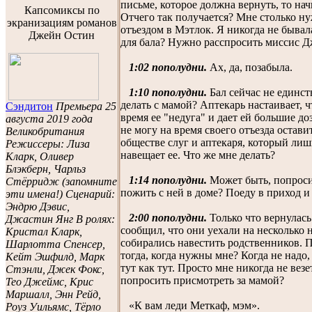
письме, которое должна вернуть, то нач
Капсомиксы по
Отчего так получается? Мне столько ну
экранизациям романов
отъездом в Мэтлок. Я никогда не бывала
Джейн Остин
для бала? Нужно расспросить миссис 
1:02 пополудни.
Ах, да, позабыла.
1:10 пополудни.
Бал сейчас не единст
делать с мамой? Аптекарь настаивает, 
Сэндитон
Премьера 25
время ее "недуга" и дает ей большие до
августа 2019 года
не могу на время своего отъезда оставит
Великобритания
обществе слуг и аптекаря, который лиш
Режиссеры: Лиза
навещает ее. Что же мне делать?
Кларк, Оливер
Блэкберн, Чарльз
1:14 пополудни.
Может быть, попроси
Стёрридж (запомните
пожить с ней в доме? Поеду в приход и
эти имена!) Сценарий:
Эндрю Дэвис,
2:00 пополудни.
Только что вернулась
Джастин Янг В ролях:
сообщил, что они уехали на несколько н
Кристал Кларк,
собирались навестить родственников. П
Шарлотта Спенсер,
тогда, когда нужны мне? Когда не надо,
Кейт Эшфилд, Марк
тут как тут. Просто мне никогда не везе
Стэнли, Джек Фокс,
попросить присмотреть за мамой?
Тео Джеймс, Крис
Маршалл, Энн Рейд,
«К вам леди Меткаф, мэм».
Роуз Уильямс, Тёрло