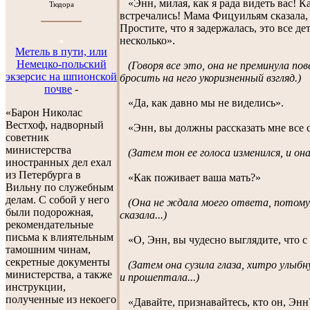
«Энн, милая, как я рада видеть вас! К
Тюдора
встречались! Мама Фицуильям сказала,
Простите, что я задержалась, это все де
несколько».
Метель в пути, или
Немецко-польский
(Говоря все это, она не преминула по
экзерсис на шпионской
бросить на него укоризненный взгляд.)
почве
-
«Да, как давно мы не виделись».
«Барон Николас
Вестхоф, надворный
«Энн, вы должны рассказать мне все с
советник
министерства
(Затем тон ее голоса изменился, и она 
иностранных дел ехал
из Петербурга в
«Как поживает ваша мать?»
Вильну по служебным
делам. С собой у него
(Она не ждала моего ответа, потом
были подорожная,
сказала...)
рекомендательные
письма к влиятельным
«О, Энн, вы чудесно выглядите, что с
тамошним чинам,
секретные документы
(Затем она сузила глаза, хитро улыбн
министерства, а также
и прошептала...)
инструкции,
полученные из некоего
«Давайте, признавайтесь, кто он, Энн?