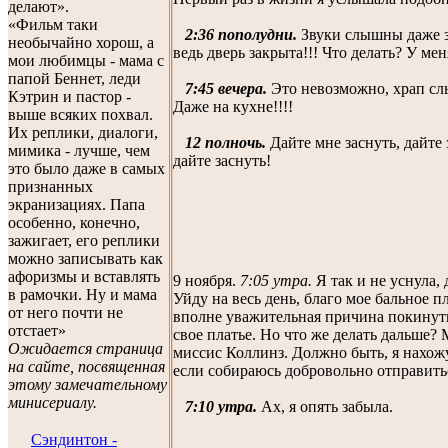
делают».
«Фильм таки
2:36 пополудни.
Звуки слышны даже зд
необычайно хорош, а
ведь дверь закрыта!!! Что делать? У меня
мои любимцы - мама с
папой Беннет, леди
7:45 вечера.
Это невозможно, храп слы
Кэтрин и пастор -
Даже на кухне!!!!
выше всяких похвал.
Их реплики, диалоги,
12 полночь.
Дайте мне заснуть, дайте 
мимика - лучше, чем
дайте заснуть!
это было даже в самых
признанных
экранизациях. Папа
особенно, конечно,
зажигает, его реплики
можно записывать как
афоризмы и вставлять
9 ноября.
7:05 утра.
Я так и не уснула, 
в рамочки. Ну и мама
Уйду на весь день, благо мое бальное пл
от него почти не
вполне уважительная причина покинуть
отстает»
свое платье. Но что же делать дальше? 
Ожидается страница
миссис Коллинз. Должно быть, я нахожу
на сайте, посвященная
если собираюсь добровольно отправить
этому замечательному
минисериалу.
7:10 утра.
Ах, я опять забыла.
Сэндинтон -