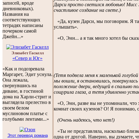
записей, вроде
Дарси просто светился любовью! Мисс
дневниковых).
счастливое создание на свете.)
Названия на
соответствующих
«Да, кузен Дарси, мы поговорим. Я та
тетрадях написаны
услышать».
почерком самой
Джейн...»
«О, Энн... а я так много хотел бы сказ
Элизабет Гаскелл
«Север и Юг»
«Как и подозревала
Маргарет, Эдит уснула.
(Тетя подвела меня к маленькой голубо
Она лежала,
мы вошли, я остановилась, повернулас
свернувшись на
положение двери, ведущей в спальню п
диване, в гостиной
сощурила глаза, а тетя удивленно устав
дома на Харли-стрит и
выглядела прелестно в
«О, Энн, разве вы не упоминали, что 
своем белом
комнат своих кузенов? О! Я понимаю, 
муслиновом платье с
голубыми лентами...»
(Очень надеюсь, что нет!)
«Ты не представляла, насколько близ
Этот перевод романа
одна от другой. Наверно, вы думаете, чт