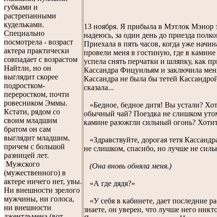
губками и
растрепанными
кудельками.
13 ноября.
Я прибыла в Мэтлок Мэнор за
Специально
надеюсь, за один день до приезда пол
посмотрела - возраст
Приехала в пять часов, когда уже начин
актера практически
провели меня в гостиную, где в камине
совпадает с возрастом
успела снять перчатки и шляпку, как пр
Найтли, но он
Кассандра Фицуильям и заключила меня
выглядит скорее
Кассандра не была бы тетей Кассандрой
подростком-
сказала...
переростком, почти
ровесником Эммы.
«Бедное, бедное дитя! Вы устали? Хот
Кстати, рядом со
обычный чай? Поездка не слишком утом
своим младшим
камине разожгли сильный огонь? Хотит
братом он сам
выглядит младшим,
«Здравствуйте, дорогая тетя Кассандра,
причем с большой
не слишком, спасибо, но лучше не сильн
разницей лет.
Мужского
(Она вновь обняла меня.)
(мужественного) в
актере ничего нет, увы.
«А где дядя?»
Ни внешности зрелого
мужчины, ни голоса,
«У себя в кабинете, дает последние р
ни внешности
знаете, он уверен, что лучше него никт
джентльмена (вот