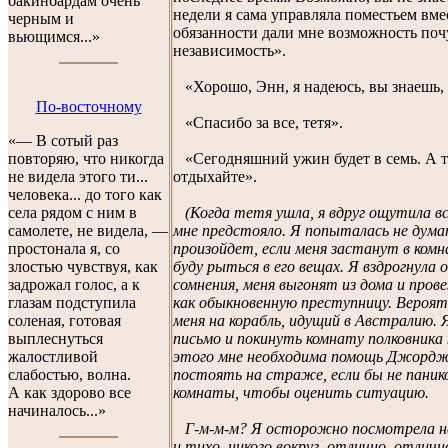
бакинбардам очень
недели я сама управляла поместьем вм
черным и
обязанности дали мне возможность поч
вьющимся...»
независимость».
«Хорошо, Энн, я надеюсь, вы знаешь, 
По-восточному
«Спасибо за все, тетя».
«— В сотый раз
«Сегодняшний ужин будет в семь. А те
повторяю, что никогда
отдыхайте».
не видела этого ти...
человека... до того как
(Когда тетя ушла, я вдруг ощутила 
села рядом с ним в
мне предстояло. Я попыталась не дума
самолете, не видела, —
произойдет, если меня застанут в комна
простонала я, со
буду рыться в его вещах. Я вздрогнула 
злостью чувствуя, как
сомнения, меня выгонят из дома и прове
задрожал голос, а к
как обыкновенную преступницу. Вероят
глазам подступила
меня на корабль, идущий в Австралию.
соленая, готовая
письмо и покинуть комнату полковника
выплеснуться
этого мне необходима помощь Джордж
жалостливой
постоять на страже, если бы не панико
слабостью, волна.
комнаты, чтобы оценить ситуацию.
А как здорово все
начиналось...»
Г-м-м-м? Я осторожно посмотрела нал
и тихо, никого вокруг, отлично, отлично