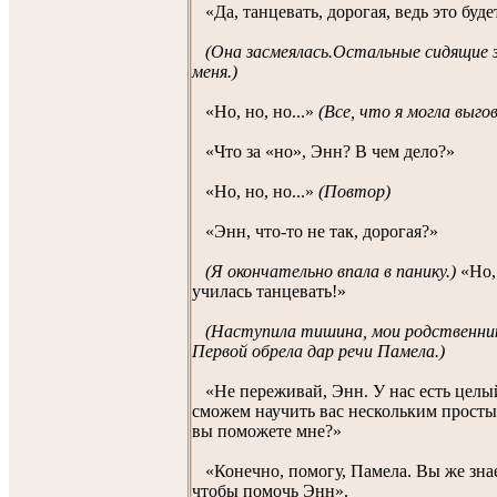
«Да, танцевать, дорогая, ведь это буде
(Она засмеялась.Остальные сидящие 
меня.)
«Но, но, но...»
(Все, что я могла выго
«Что за «но», Энн? В чем дело?»
«Но, но, но...»
(Повтор)
«Энн, что-то не так, дорогая?»
(Я окончательно впала в панику.)
«Но, 
училась танцевать!»
(Наступила тишина, мои родственник
Первой обрела дар речи Памела.)
«Не переживай, Энн. У нас есть целый
сможем научить вас нескольким прост
вы поможете мне?»
«Конечно, помогу, Памела. Вы же знает
чтобы помочь Энн».