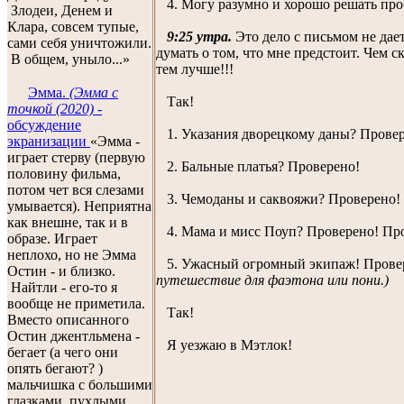
4. Могу разумно и хорошо решать про
Злодеи, Денем и
Клара, совсем тупые,
9:25 утра.
Это дело с письмом не дае
сами себя уничтожили.
думать о том, что мне предстоит. Чем ск
В общем, уныло...»
тем лучше!!!
Эмма.
(Эмма с
Так!
точкой (2020)
-
обсуждение
1. Указания дворецкому даны? Провер
экранизации
«Эмма -
играет стерву (первую
2. Бальные платья? Проверено!
половину фильма,
потом чет вся слезами
3. Чемоданы и саквояжи? Проверено!
умывается). Неприятна
как внешне, так и в
4. Мама и мисс Поуп? Проверено! Пр
образе. Играет
неплохо, но не Эмма
5. Ужасный огромный экипаж! Прове
Остин - и близко.
путешествие для фаэтона или пони.)
Найтли - его-то я
вообще не приметила.
Так!
Вместо описанного
Остин джентльмена -
Я уезжаю в Мэтлок!
бегает (а чего они
опять бегают? )
мальчишка с большими
глазками, пухлыми