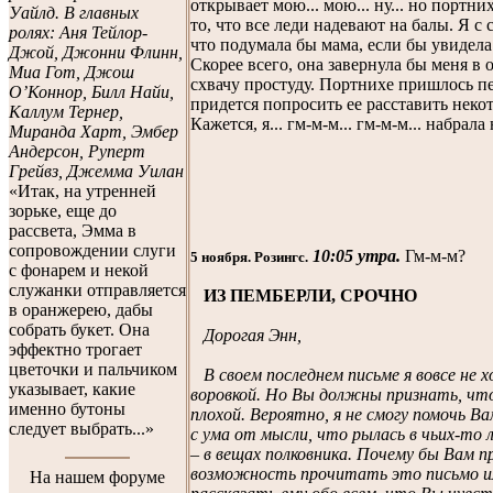
открывает мою... мою... ну... но портни
Уайлд. В главных
то, что все леди надевают на балы. Я с
ролях: Аня Тейлор-
что подумала бы мама, если бы увидела
Джой, Джонни Флинн,
Скорее всего, она завернула бы меня в о
Миа Гот, Джош
схвачу простуду. Портнихе пришлось п
О’Коннор, Билл Найи,
придется попросить ее расставить неко
Каллум Тернер,
Кажется, я... гм-м-м... гм-м-м... набрал
Миранда Харт, Эмбер
Андерсон, Руперт
Грейвз, Джемма Уилан
«Итак, на утренней
зорьке, еще до
рассвета, Эмма в
сопровождении слуги
10:05 утра.
Гм-м-м?
5 ноября. Розингс.
с фонарем и некой
служанки отправляется
ИЗ ПЕМБЕРЛИ, СРОЧНО
в оранжерею, дабы
собрать букет. Она
Дорогая Энн,
эффектно трогает
цветочки и пальчиком
В своем последнем письме я вовсе не 
указывает, какие
воровкой. Но Вы должны признать, что
именно бутоны
плохой. Вероятно, я не смогу помочь Ва
следует выбрать...»
с ума от мысли, что рылась в чьих-то 
– в вещах полковника. Почему бы Вам п
возможность прочитать это письмо ил
На нашем форуме