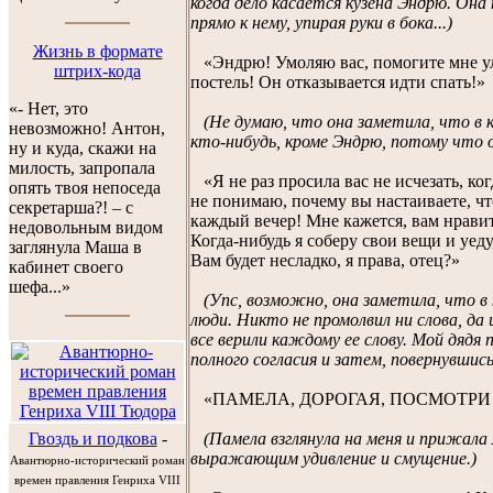
когда дело касается кузена Эндрю. Она
прямо к нему, упирая руки в бока...)
Жизнь в формате
«Эндрю! Умоляю вас, помогите мне у
штрих-кода
постель! Он отказывается идти спать!»
«- Нет, это
(Не думаю, что она заметила, что в 
невозможно! Антон,
кто-нибудь, кроме Эндрю, потому что он
ну и куда, скажи на
милость, запропала
«Я не раз просила вас не исчезать, ког
опять твоя непоседа
не понимаю, почему вы настаиваете, чт
секретарша?! – с
каждый вечер! Мне кажется, вам нравит
недовольным видом
Когда-нибудь я соберу свои вещи и уеду,
заглянула Маша в
Вам будет несладко, я права, отец?»
кабинет своего
шефа...»
(Упс, возможно, она заметила, что в
люди. Никто не промолвил ни слова, да 
все верили каждому ее слову. Мой дядя 
полного согласия и затем, повернувшись 
«ПАМЕЛА, ДОРОГАЯ, ПОСМОТРИ 
(Памела взглянула на меня и прижала
Гвоздь и подкова
-
выражающим удивление и смущение.)
Авантюрно-исторический роман
времен правления Генриха VIII