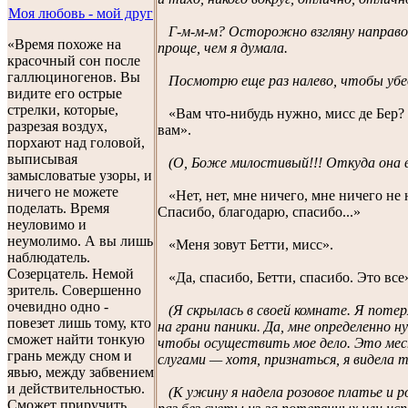
Моя любовь - мой друг
Г-м-м-м? Осторожно взгляну направо
«Время похоже на
проще, чем я думала.
красочный сон после
галлюциногенов. Вы
Посмотрю еще раз налево, чтобы убед
видите его острые
стрелки, которые,
«Вам что-нибудь нужно, мисс де Бер? 
разрезая воздух,
вам».
порхают над головой,
выписывая
(О, Боже милостивый!!! Откуда она в
замысловатые узоры, и
ничего не можете
«Нет, нет, мне ничего, мне ничего не 
поделать. Время
Спасибо, благодарю, спасибо...»
неуловимо и
неумолимо. А вы лишь
«Меня зовут Бетти, мисс».
наблюдатель.
Созерцатель. Немой
«Да, спасибо, Бетти, спасибо. Это все
зритель. Совершенно
очевидно одно -
(Я скрылась в своей комнате. Я потер
повезет лишь тому, кто
на грани паники. Да, мне определенно
сможет найти тонкую
чтобы осуществить мое дело. Это мес
грань между сном и
слугами — хотя, признаться, я видела т
явью, между забвением
и действительностью.
(К ужину я надела розовое платье и 
Сможет приручить