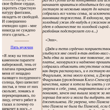
раз без суеты из-за потерянных или ис
свое буйное сердце,
начинает нравиться обходиться без гор
укротить страстную
гостиную за несколько минут до начал
натуру фантазии,
собрались все члены семьи, за исключе
овладеть ее свободой.
виновника торжества. Я вздохнула, пре
И совершенно
холодный ужин где-нибудь в ужасном м
очевидно одно - мне
едет в одиночестве по холодной сырой 
никогда не суждено
разбойник подстерегает его в...)
этого сделать...»
«Энн».
Пять мужчин
(Дядя и тетя сердечно поприветствов
улыбнулся мне своей я-так-люблю-мисс-
«Я лежу на теплом
Энди едва ли заметил мое появление, о
каменном парапете
платье, нахмурился и надменно прошипе
набережной, тень от
собралась объяснить отсутствие остал
платана прикрывает
как двери распахнулись, и в гостиную 
меня от нещадно
Фицуильям, жена моего кузена, и Джо
палящего полуденного
Фицуильям (урожденная Клегг-Спенсер)
солнца, бриз шевелит
качества, какие я хотела бы иметь у с
листья, и тени от них
уверена в себе, умна, очаровательна и о
скользят, ломаясь и
понимаю, зачем она вышла замуж за мо
перекрещиваясь, по
хороша для него и могла бы выбрать лю
лицу, отчего рябит в
джентльмена. Не уверена, что Памела
глазах и почему-то
что Памела не была бы Памелой, если б
щекочет в носу...»