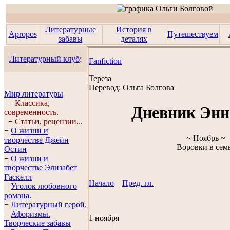
Литературные
История в
Apropos
Путешествуем
забавы
деталях
Литературный клуб
:
Fanfiction
Тереза
Перевод:
Ольга Болгова
Мир литературы
−
Классика,
Дневник Энн
современность.
−
Статьи, рецензии...
−
О жизни и
~ Ноябрь ~
творчестве Джейн
Воровки в сем
Остин
−
О жизни и
творчестве Элизабет
Гaскелл
Начало
Пред. гл.
−
Уголок любовного
романа.
−
Литературный герой.
−
Афоризмы.
1 ноября
Творческие забавы