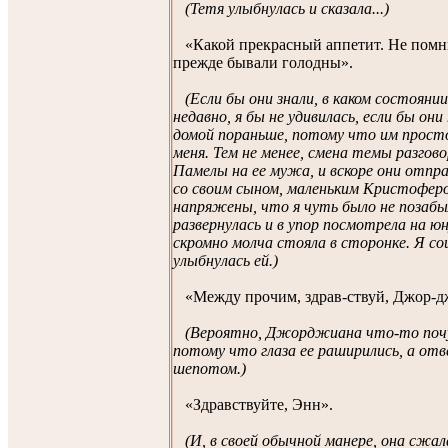
(Тетя улыбнулась и сказала...)
«Какой прекрасный аппетит. Не помню
прежде бывали голодны».
(Если бы они знали, в каком состоянии
недавно, я бы не удивилась, если бы он
домой пораньше, потому что им прост
меня. Тем не менее, смена темы разгов
Памелы на ее мужа, и вскоре они отпра
со своим сыном, маленьким Кристофер
напряжены, что я чуть было не позабыл
развернулась и в упор посмотрела на ю
скромно молча стояла в сторонке. Я со
улыбнулась ей.)
«Между прочим, здрав-ствуй, Джор-д
(Вероятно, Джорджиана что-то почу
потому что глаза ее раширились, а от
шепотом.)
«Здравствуйте, Энн».
(И, в своей обычной манере, она сжала