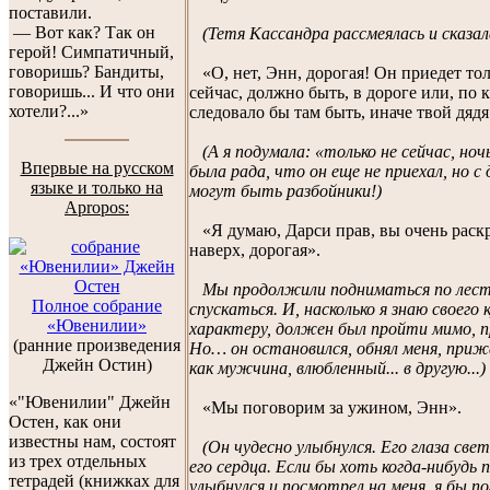
поставили.
— Вот как? Так он
(Тетя Кассандра рассмеялась и сказала
герой! Симпатичный,
говоришь? Бандиты,
«О, нет, Энн, дорогая! Он приедет тол
говоришь... И что они
сейчас, должно быть, в дороге или, по 
хотели?...»
следовало бы там быть, иначе твой дядя
(А я подумала: «только не сейчас, но
Впервые на русском
была рада, что он еще не приехал, но с 
языке и только на
могут быть разбойники!)
Apropos:
«Я думаю, Дарси прав, вы очень раск
наверх, дорогая».
Мы продолжили подниматься по лестн
Полное собрание
спускаться. И, насколько я знаю своего к
«Ювенилии»
характеру, должен был пройти мимо, п
(ранние произведения
Но… он остановился, обнял меня, прижа
Джейн Остин)
как мужчина, влюбленный... в другую...)
«"Ювенилии" Джейн
«Мы поговорим за ужином, Энн».
Остен, как они
известны нам, состоят
(Он чудесно улыбнулся. Его глаза св
из трех отдельных
его сердца. Если бы хоть когда-нибудь 
тетрадей (книжках для
улыбнулся и посмотрел на меня, я бы п