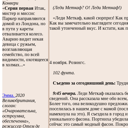
Конвери
(Леди Меткаф? О! Леди Меткаф!)
«
Серия первая
Итак,
мистер и миссис
«Леди Меткаф, какой сюрприз! Как при
Паркер направляются
Как вы замечательно выглядите сегодня
домой из Лондона, но
такой утонченный вкус. И кстати, как 
в пути у кареты
отваливается колесо.
Аварию видит некая
девица с ружьем,
возглавляющая
семейство, по всей
видимости, охотящееся
4 ноября. Розингс.
в холмах...»
102 фунта.
Съедено за сегодняшний день:
Трудно
9:45 вечера.
Леди Меткаф оказалась 
Эмма.
2020
сведений. Она рассказала мне обо всем, 
Великобритания,
Более того, она великодушно предложи
слоган:
поселилась в нашем доме с мамой (после
«Очаровательна,
намекнула на это). Я съездила в город и
остроумна,
уникального фасона. Портниха убедила
обеспеченна»,
сейчас это самый модный фасон. Покр
режиссер Отем де