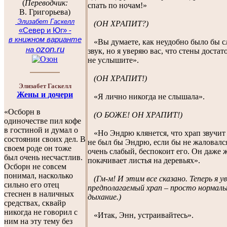
(
Переводчик:
спать по ночам!»
В. Григорьева
)
Элизабет Гаскелл
(ОН ХРАПИТ?)
«Север и Юг» -
в книжном варианте
«Вы думаете, как неудобно было бы с
ozon.ru
на
звук, но я уверяю вас, что стены доста
не услышите».
(ОН ХРАПИТ!)
Элизабет Гаскелл
Жены и дочери
«Я лично никогда не слышала».
«Осборн в
(О БОЖЕ! ОН ХРАПИТ!)
одиночестве пил кофе
в гостиной и думал о
«Но Эндрю клянется, что храп звучит
состоянии своих дел. В
не был бы Эндрю, если бы не жаловалс
своем роде он тоже
очень слабый, беспокоит его. Он даже 
был очень несчастлив.
покачивает листья на деревьях».
Осборн не совсем
понимал, насколько
(Гм-м! И этим все сказано. Теперь я у
сильно его отец
предполагаемый храп – просто нормаль
стеснен в наличных
дыхание.)
средствах, сквайр
никогда не говорил с
«Итак, Энн, устраивайтесь».
ним на эту тему без