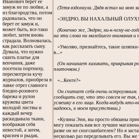
Иванович берет ее
замуж не по любви, а
(Тетя вздохнула. Дядя встал на мою з
из благородства, потом
радовалась, что он
«ЭНДРЮ, ВЫ НАХАЛЬНЫЙ ОЛУХ!
берет ее замуж и,
может быть, все-таки
(Конечно же, Эндрю, ни-к-чему-не-го
любит, затем вновь
на эти слова ни малейшего внимания и 
страдала. Волновалась,
как рассказать сыну.
«Умоляю, признайтесь, такие шляпк
Думала, что нужно
в...»
сшить платье для
венчания, даже
(Он начинает хихикать, прикрывая 
посетила портниху,
платочком.)
пересмотрела кучу
журналов, приобрела в
«...Кенте?»
лавке отрез славного
бледно-розового
Он считает себя очень остроумным. 
барежа и рулон
сообщить ему, что это совсем не так,
кружева цвета
усмешку в его лица. Когда-нибудь кто-н
молодой листвы и
надеюсь, в моем присутствии.)
каждый вечер
раскидывала ткани,
«Кузина Энн, вы просто обязаны приех
воображая себя
могу показать вам все лучшие магазины
невестой, а затем,
разве он не сногсшибателен? Но я заст
краснея и рыдая,
несколько раз переделывать его. Вы же 