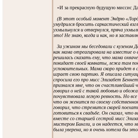
«И за прекрасную будущую миссис Да
(В этот особый момент Эндрю «Ло
умудрился бросить саркастический взгл
ухмыльнулся и отвернулся, пряча ухмыл
это! Не знаю, когда и как, но я застав
За ужином мы беседовали с кузеном Д
как мама отреагировала на известие о е
решилась сказать ему, что мама охваче
покидает своей комнаты, лежа там по
успокоительных. Мама скоро придет в с
играет свою партию. Я описала ситуац
спросила его про мисс Элизабет Бенне
признался мне, что он счастливейший ч
говорил о ней с такой любовью и обожа
почувствовала легкую ревность. Но все
что он женится по своему собственно
говорил, что стремится скорей поеха
готовиться к свадьбе. Он сказал, что 
вместе со старшей сестрой мисс Элиза
мистером Бингли, и он надеется, что м
была уверена, но я очень хотела бы это