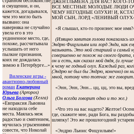
странном беспокойстве
ДЖЕНТЛЬМЕНА ДЛЯ ВАС! КОГО-ТО
и смущении, и он,
ВСЕ МЕСТНЫЕ МОЛОДЫЕ ЛЮДИ ОЧ
кажется, догадывался,
ЧЕМУ НЕГОДНЫЕ ОЛУХИ! И, КСТАТ
чем это могло быть
МОЙ СЫН, ЛОРД «ЛЕНИВЫЙ ОЛУХ
вызвано: она
наверняка не случайно
«Я слышал, кто-то произнес мое имя?
увела его в это
уединенное место, где,
(Изящно завитая голова показалась и
похоже, рассчитывала
Эндрю Фицуильям или лорд Энди, как ем
услышать от него
называть. Это мой старший и самый н
пылкие признания,
совершенно не похож на своего брата,
коих не дождалась
он и есть, как сказал мой дядя, (и лучш
зимою в Петербурге...»
к чему не годный олух. Каждый раз, ко
(Эндрю не был бы Эндрю, конечно) он ни
Виленские игры -
мной, потому что тотчас же говорит..
авантюрно-любовный
роман
Екатерина
«Энн, Энн, Энн... цц, цц, это вы, вред
Юрьева
(Apropos)
Ольга Болгова
(Хелга)
(Он всегда говорит одно и то же.)
«Евпраксия Львовна
не находила себе
«Что это на вас надето? Желтое! Осен
места. Маялась меж
где, скажите мне, ради Бога, вы раздо
радостью и смятением,
шляпку! Это же прошлогодний устарев
мучилась угрызениями
совести, что Николай
«Эндрю Льюис Фицуильям!»