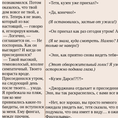
познакомился. Потом
«Тетя, кузен уже приехал?»
оказалось, что твой
дом вовсе не твой, а
«Да, конечно!»
его. Теперь я не знаю,
который из вас
(Я остановилась, застыв от ужаса!)
настоящий, — говорю
я, игнорируя коньяк.
«Он приехал как раз сегодня утром! А,
— Логично, —
соглашается он. — Не
(Я не знала, куда смотреть. Налево? 
поспоришь. Как он
только не наверх!)
выглядит? И когда он
присоединился?
«Энн, как приятно снова видеть тебя»
— Такой высокий,
темноволосый, вполне
(Этот обворожительный голос! Я узн
симпатичный. Твоего
осторожно подняла глаза.)
возраста вроде.
Присоединился утром,
«Кузен Дарси!?!?!»
на следующий день
после твоего… ухода.
«Джорджиана отдыхает и присоединит
Я прибежала на пляж,
Энн, вы так раскраснелись, с вами все 
там ко мне
привязались какие-то
«Нет, все хорошо, вы просто немного 
бандиты, он вступился
ожидала увидеть вас, тетя сказала, что 
за меня. Ему фингал,
подумала, что она имеет в виду… я ож
между прочим,
Фицуильяма».