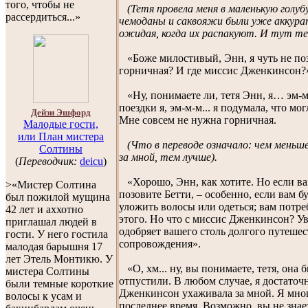
того, чтобы не
(Тетя провела меня в маленькую голуб
рассердиться...»
чемоданы и саквояжи были уже аккура
ожидая, когда их распакуют. И тут тет
«Боже милостивый, Энн, я чуть не поз
горничная? И где миссис Дженкинсон?
«Ну, понимаете ли, тетя Энн, я… эм-м-
поездки я, эм-м-м... я подумала, что мог
Дейзи Эшфорд
Мне совсем не нужна горничная.
Малодые гости,
или План мистера
(Что в переводе означало: чем мень
Солтины
за мной, тем лучше).
(
Переводчик:
deicu
)
«Хорошо, Энн, как хотите. Но если вам
>«Мистер Солтина
позовите Бетти, – особенно, если вам 
был пожилой мущина
уложить волосы или одеться; вам потре
42 лет и аххотно
этого. Но что с миссис Дженкинсон? Ув
приглашал людей в
одобряет вашего столь долгого путешес
гости. У него гостила
сопровождения».
малодая барышня 17
лет Этель Монтикю. У
«О, хм... ну, вы понимаете, тетя, она 
мистера Солтины
отпустили. В любом случае, я достаточ
были темные короткие
Дженкинсон ухаживала за мной. Я мног
волосы к усам и
последнее время. Возможно, вы не знает