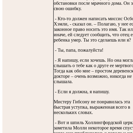
обстановки после мрачного дома. Он 
свою ошибку.
- Кто-то должен написать миссис Осб
Хэмли, - сказал он. – Полагаю, у нее е
законное право носить это имя. Так и
иначе, ей следует сообщить, что отец е
ребенка умер. Ты это сделаешь или я?
- Ты, папа, пожалуйста!
- Я напишу, если хочешь. Но она могл
слышать о тебе как о друге ее мертвог
Тогда как обо мне – простом деревенс
докторе – очень возможно, никогда не
слышала.
- Если я должна, я напишу.
Мистеру Гибсону не понравилась эта
быстрая уступка, выраженная всего в
нескольких словах.
- Вот и шпиль Холлингфордской церкв
заметила Молли некоторое время спус