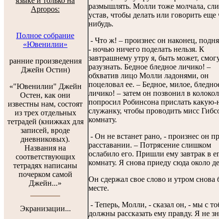
языке и только на
размышлять. Молли тоже молчала, сл
Apropos:
устав, чтобы делать или говорить еще 
нибудь.
Полное собрание
- Что ж! – произнес он наконец, подн
«Ювенилии»
- ночью ничего поделать нельзя. К
завтрашнему утру я, быть может, смог
ранние произведения
разузнать. Бедное бледное личико! –
Джейн Остин)
обхватив лицо Молли ладонями, он
поцеловал ее. – Бедное, милое, бледно
«"Ювенилии" Джейн
личико! – затем он позвонил в колоко
Остен, как они
попросил Робинсона прислать какую-
известны нам, состоят
служанку, чтобы проводить мисс Гибсо
из трех отдельных
комнату.
тетрадей (книжках для
записей, вроде
- Он не встанет рано, - произнес он п
дневниковых).
расставании. – Потрясение слишком
Названия на
ослабило его. Пришли ему завтрак в е
соответствующих
комнату. Я снова приеду сюда около де
тетрадях написаны
почерком самой
Он сдержал свое слово и утром снова 
Джейн...»
месте.
- Теперь, Молли, - сказал он, - мы с т
Экранизации...
должны рассказать ему правду. Я не з