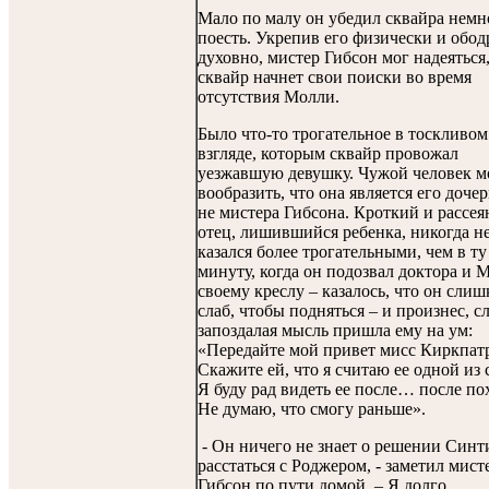
Мало по малу он убедил сквайра немн
поесть. Укрепив его физически и обод
духовно, мистер Гибсон мог надеяться,
сквайр начнет свои поиски во время
отсутствия Молли.
Было что-то трогательное в тоскливом
взгляде, которым сквайр провожал
уезжавшую девушку. Чужой человек м
вообразить, что она является его дочер
не мистера Гибсона. Кроткий и рассе
отец, лишившийся ребенка, никогда н
казался более трогательными, чем в ту
минуту, когда он подозвал доктора и 
своему креслу – казалось, что он сли
слаб, чтобы подняться – и произнес, с
запоздалая мысль пришла ему на ум:
«Передайте мой привет мисс Киркпат
Скажите ей, что я считаю ее одной из 
Я буду рад видеть ее после… после по
Не думаю, что смогу раньше».
- Он ничего не знает о решении Синт
расстаться с Роджером, - заметил мист
Гибсон по пути домой. – Я долго