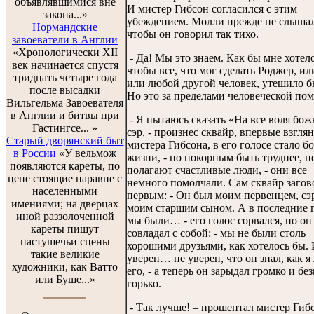
объявлявшимися вне
И мистер Гибсон согласился с этим
закона...»
убеждением. Молли прежде не слышал
Нормандские
чтобы он говорил так тихо.
завоеватели в Англии
«Хронологически XII
- Да! Мы это знаем. Как бы мне хотело
век начинается спустя
чтобы все, что мог сделать Роджер, или
тридцать четыре года
или любой другой человек, утешило б
после высадки
Но это за пределами человеческой по
Вильгельма Завоевателя
в Англии и битвы при
- Я пытаюсь сказать «На все воля бож
Гастингсе... »
сэр, - произнес сквайр, впервые взгля
Старый дворянский быт
мистера Гибсона, в его голосе стало б
в России
«У вельмож
жизни, - но покорным быть труднее, 
появляются кареты, по
полагают счастливые люди, - они все
цене стоящие наравне с
немного помолчали. Сам сквайр загов
населенными
первым: - Он был моим первенцем, сэ
имениями; на дверцах
моим старшим сыном. А в последние 
иной раззолоченной
мы были… - его голос сорвался, но он
кареты пишут
совладал с собой: - мы не были столь
пастушечьи сцены
хорошими друзьями, как хотелось бы. 
такие великие
уверен… не уверен, что он знал, как 
художники, как Ватто
его, - а теперь он зарыдал громко и бе
или Буше...»
горько.
- Так лучше! – прошептал мистер Гиб