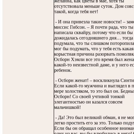
желанна, как цветы в мае, хотя ты
отсутствовала меньше суток. Дом совс
такой, когда тебя нет!
- И она привезла такие новости! – зам
миссис Гибсон. – Я почти рада, что ты
написала сквайру, потому что если бы
дожидалась сегодняшнего дня… тогда
подумала, что ты слишком поторопила
мог бы подумать, что у тебя есть какая
корыстная причина разорвать помолвк
Осборн Хэмли все это время был жена
какой-то неизвестной даме, и у него ес
ребенок.
- Осборн женат! – воскликнула Синти
Если какой-то мужчина и выглядел в 
мере холостяком, то это был он. Бедн
Осборн! Со своей учтивой тонкой
элегантностью он казался совсем
мальчишкой!
- Да! Это был великий обман, я не мог
легко простить его за это. Только поду
Если бы он обращал особенное внима
одну из вас, вы бы влюбились в него!