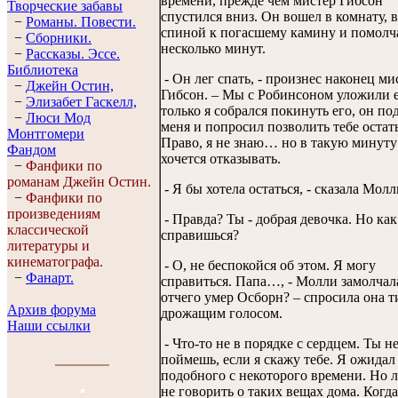
времени, прежде чем мистер Гибсон
Творческие забавы
спустился вниз. Он вошел в комнату, 
−
Романы. Повести.
спиной к погасшему камину и помолч
−
Сборники.
несколько минут.
−
Рассказы. Эссe.
Библиотека
- Он лег спать, - произнес наконец ми
−
Джейн Остин,
Гибсон. – Мы с Робинсоном уложили е
−
Элизабет Гaскелл,
только я собрался покинуть его, он по
−
Люси Мод
меня и попросил позволить тебе остать
Монтгомери
Право, я не знаю… но в такую минуту
Фандом
хочется отказывать.
−
Фанфики по
романам Джейн Остин.
- Я бы хотела остаться, - сказала Молл
−
Фанфики по
произведениям
- Правда? Ты - добрая девочка. Но как
классической
справишься?
литературы и
кинематографа.
- О, не беспокойся об этом. Я могу
−
Фанарт.
справиться. Папа…, - Молли замолчал
отчего умер Осборн? – спросила она т
Архив форума
дрожащим голосом.
Наши ссылки
- Что-то не в порядке с сердцем. Ты н
поймешь, если я скажу тебе. Я ожидал
подобного с некоторого времени. Но 
не говорить о таких вещах дома. Когда