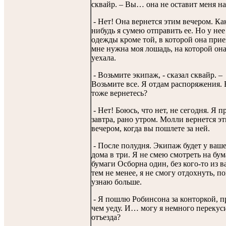
сквайр. – Вы… она не оставит меня н
- Нет! Она вернется этим вечером. Ка
нибудь я сумею отправить ее. Но у нее
одежды кроме той, в которой она прие
мне нужна моя лошадь, на которой он
уехала.
- Возьмите экипаж, - сказал сквайр. –
Возьмите все. Я отдам распоряжения.
тоже вернетесь?
- Нет! Боюсь, что нет, не сегодня. Я п
завтра, рано утром. Молли вернется э
вечером, когда вы пошлете за ней.
- После полудня. Экипаж будет у ваш
дома в три. Я не смею смотреть на б
бумаги Осборна один, без кого-то из в
тем не менее, я не смогу отдохнуть, по
узнаю больше.
- Я пошлю Робинсона за конторкой, п
чем уеду. И… могу я немного перекус
отъезда?