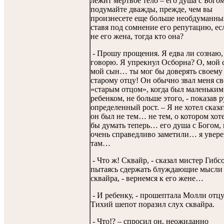
лежит мертвое тело – его душа с Богом
подумайте дважды, прежде, чем вы
произнесете еще больше необдуманны
ставя под сомнение его репутацию, ес
не его жена, тогда кто она?
- Прошу прощения. Я едва ли сознаю,
говорю. Я упрекнул Осборна? О, мой 
мой сын… ты мог бы доверять своему
старому отцу! Он обычно звал меня с
«старым отцом», когда был маленьким
ребенком, не больше этого, - показав 
определенный рост. – Я не хотел сказат
он был не тем… не тем, о котором хот
бы думать теперь… его душа с Богом, 
очень справедливо заметили… я увере
там…
- Что ж! Сквайр, - сказал мистер Гибс
пытаясь сдержать блуждающие мысли
сквайра, - вернемся к его жене…
- И ребенку, - прошептала Молли отцу
Тихий шепот поразил слух сквайра.
- Что!? – спросил он, неожиданно