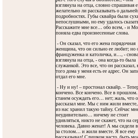
взглянула на отца, словно спрашивая е
желательно ли рассказывать о дальне
подробностях. Губы сквайра были сух
непослушными, но ему удалось сказать
Расскажите мне все… обо всем, - и М
поняла едва произнесенные слова.
- Он сказал, что его жена порядочная
женщина, что он сильно ее любит; но 
француженка и католичка, и…, - снов
взглянула на отца, - она когда-то была
служанкой. Это все, что он рассказал,
того дома у меня есть ее адрес. Он зап
отдал его мне.
- Ну и ну! – простонал сквайр. – Тепе
кончено. Все кончено. Все в прошлом
станем осуждать его… нет; жаль, что 
рассказал мне. Мы с ним жили вместе,
из нас хранил такую тайну. Сейчас мн
неудивительно… ничему не стоит
удивляться, никто не скажет, что на се
человека. Давно женат! А мы сидели 
за столом… и жили вместе. Я все ему
рассказывал! Слишком часто, быть мож