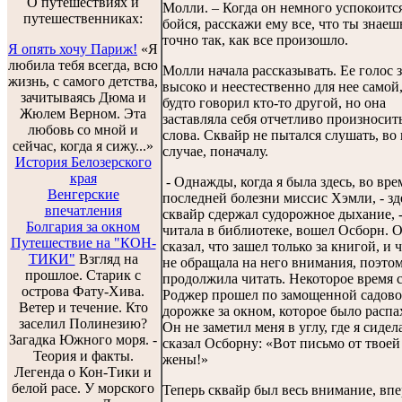
О путешествиях и
Молли. – Когда он немного успокоится
путешественниках:
бойся, расскажи ему все, что ты знаеш
точно так, как все произошло.
Я опять хочу Париж!
«Я
любила тебя всегда, всю
Молли начала рассказывать. Ее голос 
жизнь, с самого детства,
высоко и неестественно для нее самой,
зачитываясь Дюма и
будто говорил кто-то другой, но она
Жюлем Верном. Эта
заставляла себя отчетливо произносит
любовь со мной и
слова. Сквайр не пытался слушать, во
сейчас, когда я сижу...»
случае, поначалу.
История Белозерского
края
- Однажды, когда я была здесь, во вре
Венгерские
последней болезни миссис Хэмли, - зд
впечатления
сквайр сдержал судорожное дыхание, -
Болгария за окном
читала в библиотеке, вошел Осборн. 
Путешествие на "КОН-
сказал, что зашел только за книгой, и 
ТИКИ"
Взгляд на
не обращала на него внимания, поэтом
прошлое. Старик с
продолжила читать. Некоторое время 
острова Фату-Хива.
Роджер прошел по замощенной садов
Ветер и течение. Кто
дорожке за окном, которое было распа
заселил Полинезию?
Он не заметил меня в углу, где я сидела
Загадка Южного моря. -
сказал Осборну: «Вот письмо от твоей
Теория и факты.
жены!»
Легенда о Кон-Тики и
белой расе. У морского
Теперь сквайр был весь внимание, вп