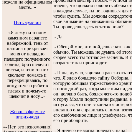
продолжил мистер Гибсон. – А пока т
нежели на официальном
знаешь, что должно говорить обеим с
месте...»
в каждом случае, ты не годишься для т
чтобы судить. Мы должны сосредоточ
свое внимание на ближайших обязанн
Пять мужчин
Ты проведешь здесь остаток ночи?
«Я лежу на теплом
- Да.
каменном парапете
набережной, тень от
- Обещай мне, что пойдешь спать как
платана прикрывает
обычно. Ты можешь не думать об этом
меня от нещадно
скорее всего ты тотчас же заснешь. В 
палящего полуденного
возрасте так и происходит.
солнца, бриз шевелит
листья, и тени от них
- Папа, думаю, я должна рассказать те
скользят, ломаясь и
что. Я знаю большую тайну Осборна,
перекрещиваясь, по
которую обещала торжественно храни
лицу, отчего рябит в
в последний раз, когда мы с ним видел
глазах и почему-то
он, должно быть, боялся чего-то подоб
щекочет в носу...»
к горлу Молли подступили рыдания, е
испугался, что они закончатся истерик
внезапно она справилась с ними, взгля
Жизнь в формате
его озабоченное лицо и улыбнулась, ч
штрих-кода
его приободрить.
«- Нет, это невозможно!
- Я ничего не могла поделать, папа!