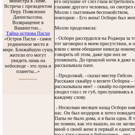
министра в Лиме.
его опухшие от слез глаза встретились
Встреча с президентом
глазами другого человека, он смотрел 
Перу. Появление
Молли с пытливым беспокойством,
Даниельссона.
повторив: - Его жена! Осборн был жен
Возвращение в
Вашингтон...
Молли продолжила:
Тайна острова Пасхи
- Осборн рассердился на Роджера за то
«Остров Пасхи - самое
тот заговорил в моем присутствии, и 
уединенное место в
взяли с меня обещание никогда ником
мире. Ближайшую сушу,
говорить об этом, даже при них не
жители его могут
упоминать. До прошлой ночи я даже н
увидеть лишь на
рассказывала папе.
небосводе - это луна и
планеты...»
- Продолжай, - сказал мистер Гибсон. 
Расскажи сквайру о визите Осборна – 
рассказывала мне! – сквайр по-прежне
сводил глаз с ее губ, прислушиваясь к
каждому слову.
- Несколько месяцев назад Осборн на
нас. Он был нездоров и хотел повидать
Папы не было дома, и я была одна. Я 
не помню, как это вышло, но он загов
мной о своей жене в первый и единс
раз с того случая в библиотеке, - она