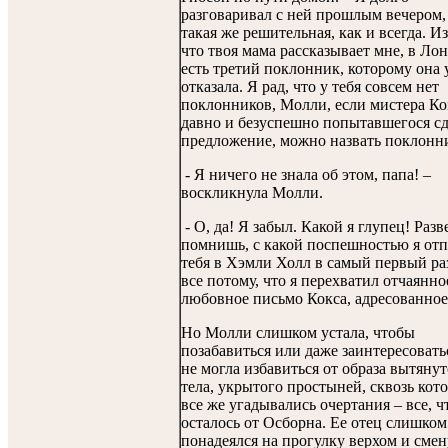
разговаривал с ней прошлым вечером,
такая же решительная, как и всегда. Из
что твоя мама рассказывает мне, в Ло
есть третий поклонник, которому она 
отказала. Я рад, что у тебя совсем нет
поклонников, Молли, если мистера Ко
давно и безуспешно попытавшегося сд
предложение, можно назвать поклонн
- Я ничего не знала об этом, папа! –
воскликнула Молли.
- О, да! Я забыл. Какой я глупец! Разв
помнишь, с какой поспешностью я от
тебя в Хэмли Холл в самый первый ра
все потому, что я перехватил отчаянно
любовное письмо Кокса, адресованное 
Но Молли слишком устала, чтобы
позабавиться или даже заинтересовать
не могла избавиться от образа вытяну
тела, укрытого простыней, сквозь кот
все же угадывались очертания – все, ч
осталось от Осборна. Ее отец слишком
понадеялся на прогулку верхом и смен