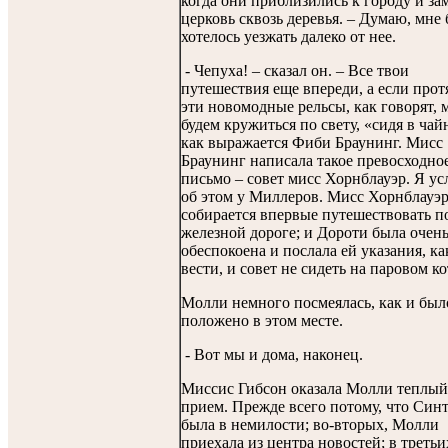
когда они приблизились к городу и за
церковь сквозь деревья. – Думаю, мне 
хотелось уезжать далеко от нее.
- Чепуха! – сказал он. – Все твои
путешествия еще впереди, а если прот
эти новомодные рельсы, как говорят, 
будем кружиться по свету, «сидя в чай
как выражается Фиби Браунинг. Мисс
Браунинг написала такое превосходно
письмо – совет мисс Хорнблауэр. Я у
об этом у Миллеров. Мисс Хорнблауэ
собирается впервые путешествовать п
железной дороге; и Дороти была очен
обеспокоена и послала ей указания, ка
вести, и совет не сидеть на паровом ко
Молли немного посмеялась, как и был
положено в этом месте.
- Вот мы и дома, наконец.
Миссис Гибсон оказала Молли теплый
прием. Прежде всего потому, что Син
была в немилости; во-вторых, Молли
приехала из центра новостей; в третьи