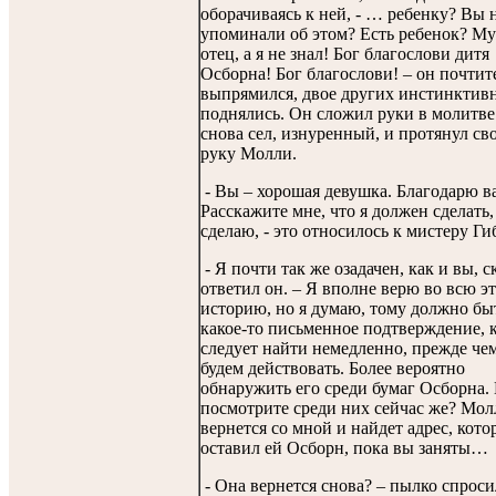
оборачиваясь к ней, - … ребенку? Вы 
упоминали об этом? Есть ребенок? М
отец, а я не знал! Бог благослови дитя
Осборна! Бог благослови! – он почтит
выпрямился, двое других инстинктив
поднялись. Он сложил руки в молитве
снова сел, изнуренный, и протянул св
руку Молли.
- Вы – хорошая девушка. Благодарю 
Расскажите мне, что я должен сделать, 
сделаю, - это относилось к мистеру Ги
- Я почти так же озадачен, как и вы, с
ответил он. – Я вполне верю во всю э
историю, но я думаю, тому должно бы
какое-то письменное подтверждение, 
следует найти немедленно, прежде че
будем действовать. Более вероятно
обнаружить его среди бумаг Осборна.
посмотрите среди них сейчас же? Мол
вернется со мной и найдет адрес, кот
оставил ей Осборн, пока вы заняты…
- Она вернется снова? – пылко спроси