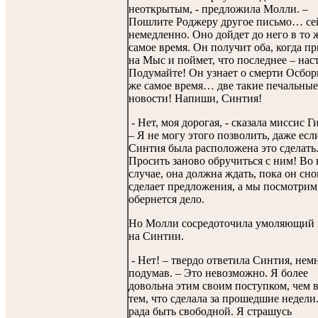
неоткрытым, - предложила Молли. –
Пошлите Роджеру другое письмо… с
немедленно. Оно дойдет до него в то 
самое время. Он получит оба, когда пр
на Мыс и поймет, что последнее – нас
Подумайте! Он узнает о смерти Осбор
же самое время… две такие печальные
новости! Напиши, Синтия!
- Нет, моя дорогая, - сказала миссис Г
– Я не могу этого позволить, даже есл
Синтия была расположена это сделать
Просить заново обручиться с ним! Во 
случае, она должна ждать, пока он сно
сделает предложения, а мы посмотрим
обернется дело.
Но Молли сосредоточила умоляющий 
на Синтии.
- Нет! – твердо ответила Синтия, нем
подумав. – Это невозможно. Я более
довольна этим своим поступком, чем 
тем, что сделала за прошедшие недели
рада быть свободной. Я страшусь