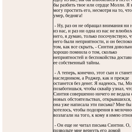
бы разбить твое или сердце Молли. Я 
могу простить его, несмотря на то, что
умер, бедняга!
- Ну, раз он не обращал внимания ни 
из нас, и раз ни одна из нас не влюбил
него, я думаю, только посочувствую, ч
него были неприятности, и он беспоко
том, как все скрыть, - Синтия довольн
хорошо помнила о том, сколько
неприятностей и беспокойства достав
ее собственный тайны.
- А теперь, конечно, этот сын и станет
наследником, а Роджер, как и прежде
останется без денег. Я надеюсь, ты, М
позаботишься, чтобы сквайр узнал, чт
Синтия совершенно ничего не ведала 
новых обстоятельствах, открывшихся, 
она уже написала эти письма? Мне бы
хотелось, чтобы подозрения в мелочно
возлагали на того, к кому я имею отн
- Он еще не читал письма Синтии. О,
позвольте мне вернуть его домой