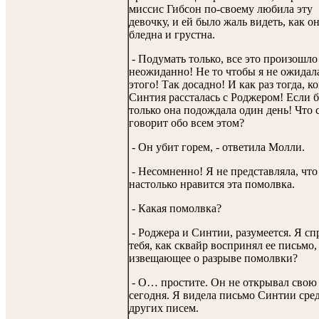
миссис Гибсон по-своему любила эту
девочку, и ей было жаль видеть, как о
бледна и грустна.
- Подумать только, все это произошло
неожиданно! Не то чтобы я не ожидал
этого! Так досадно! И как раз тогда, ко
Синтия рассталась с Роджером! Если 
только она подождала один день! Что 
говорит обо всем этом?
- Он убит горем, - ответила Молли.
- Несомненно! Я не представляла, что
настолько нравится эта помолвка.
- Какая помолвка?
- Роджера и Синтии, разумеется. Я сп
тебя, как сквайр воспринял ее письмо,
извещающее о разрыве помолвки?
- О… простите. Он не открывал свою
сегодня. Я видела письмо Синтии сре
других писем.