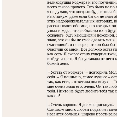
великодушия Роджера и его поучений,
всего такого прочего. Это было не по 
я не думаю, что когда-нибудь вышла б
него замуж, даже если бы он не знал о
этих недоброжелательных историях, к
рассказывают обо мне, и о которых он
узнал и ждал, что я объясню их и буду
сожалеть, буду кающейся и покорной.
знаю, что он бы не смог сделать меня
счастливой, и не верю, что он был бы
счастлив со мной. Все должно оставать
как есть. Я скорее стану гувернанткой,
выйду за него. Я бы уставала от него
божий день.
- Устать от Роджера! – повторила Мол
себя. – Я понимаю, самое лучшее – ос
так, как есть, - ответила она вслух. – 
мне очень жаль его, очень. Он так лю
тебя. Никто не будет любить тебя так 
как он!
- Очень хорошо. Я должна рискнуть.
Слишком много любви подавляет мен
нравится большая, широко простираю