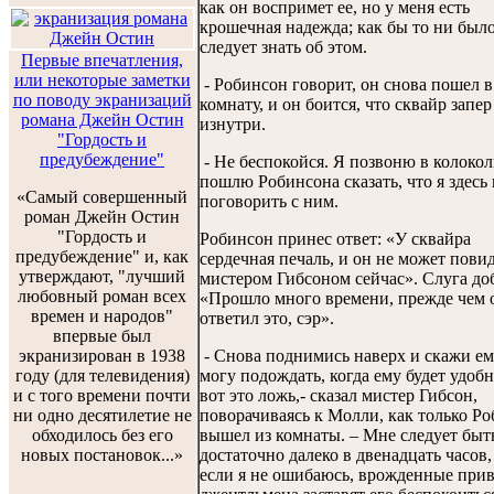
как он воспримет ее, но у меня есть
крошечная надежда; как бы то ни было
следует знать об этом.
Первые впечатления,
или некоторые заметки
- Робинсон говорит, он снова пошел в
по поводу экранизаций
комнату, и он боится, что сквайр запер
романа Джейн Остин
изнутри.
"Гордость и
предубеждение"
- Не беспокойся. Я позвоню в колокол
пошлю Робинсона сказать, что я здесь 
«Самый совершенный
поговорить с ним.
роман Джейн Остин
"Гордость и
Робинсон принес ответ: «У сквайра
предубеждение" и, как
сердечная печаль, и он не может повид
утверждают, "лучший
мистером Гибсоном сейчас». Слуга до
любовный роман всех
«Прошло много времени, прежде чем 
времен и народов"
ответил это, сэр».
впервые был
экранизирован в 1938
- Снова поднимись наверх и скажи ему
году (для телевидения)
могу подождать, когда ему будет удобн
и с того времени почти
вот это ложь,- сказал мистер Гибсон,
ни одно десятилетие не
поворачиваясь к Молли, как только Р
обходилось без его
вышел из комнаты. – Мне следует быт
новых постановок...»
достаточно далеко в двенадцать часов,
если я не ошибаюсь, врожденные при