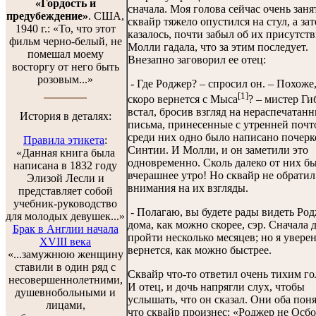
«Гордость и
сначала. Моя голова сейчас очень занят
предубеждение»
. США,
сквайр тяжело опустился на стул, а зат
1940 г.: «То, что этот
казалось, почти забыл об их присутств
фильм черно-белый, не
Молли гадала, что за этим последует.
помешал моему
Внезапно заговорил ее отец:
восторгу от него быть
розовым...»
- Где Роджер? – спросил он. – Похоже,
[1]
скоро вернется с Мыса
? – мистер Ги
встал, бросив взгляд на нераспечатан
История в деталях:
письма, принесенные с утренней почт
среди них одно было написано почер
Правила этикета
:
Синтии. И Молли, и он заметили это
«Данная книга была
одновременно. Сколь далеко от них б
написана в 1832 году
вчерашнее утро! Но сквайр не обратил
Элизой Лесли и
внимания на их взгляды.
представляет собой
учебник-руководство
- Полагаю, вы будете рады видеть Ро
для молодых девушек...»
дома, как можно скорее, сэр. Сначала
Брак в Англии начала
пройти несколько месяцев; но я уверен
XVIII века
вернется, как можно быстрее.
«...замужнюю женщину
ставили в один ряд с
Сквайр что-то ответил очень тихим го
несовершеннолетними,
И отец, и дочь напрягли слух, чтобы
душевнобольными и
услышать, что он сказал. Они оба пон
лицами,
что сквайр произнес: «Роджер не Осбо