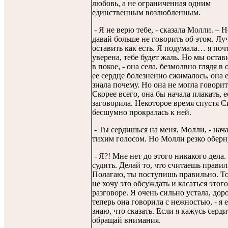
любовь, а не ограниченная одним
единственным возлюбленным.
- Я не верю тебе, - сказала Молли. – Н
давай больше не говорить об этом. Лу
оставить как есть. Я подумала… я поч
уверена, тебе будет жаль. Но мы остав
в покое, - она села, безмолвно глядя в 
ее сердце болезненно сжималось, она 
знала почему. Но она не могла говорит
Скорее всего, она бы начала плакать, 
заговорила. Некоторое время спустя 
бесшумно прокралась к ней.
- Ты сердишься на меня, Молли, - нач
тихим голосом. Но Молли резко оберн
- Я?! Мне нет до этого никакого дела.
судить. Делай то, что считаешь прави
Полагаю, ты поступишь правильно. То
не хочу это обсуждать и касаться этого
разговоре. Я очень сильно устала, доро
теперь она говорила с нежностью, - я 
знаю, что сказать. Если я кажусь серди
обращай внимания.