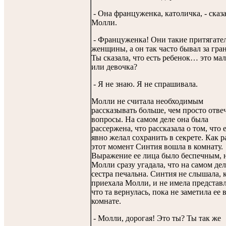
- Она француженка, католичка, - сказ
Молли.
- Француженка! Они такие притягате
женщины, а он так часто бывал за гра
Ты сказала, что есть ребенок… это ма
или девочка?
- Я не знаю. Я не спрашивала.
Молли не считала необходимым
рассказывать больше, чем просто отве
вопросы. На самом деле она была
рассержена, что рассказала о том, что 
явно желал сохранить в секрете. Как р
этот момент Синтия вошла в комнату.
Выражение ее лица было беспечным, 
Молли сразу угадала, что на самом дел
сестра печальна. Синтия не слышала, 
приехала Молли, и не имела представ
что та вернулась, пока не заметила ее 
комнате.
- Молли, дорогая! Это ты? Ты так же