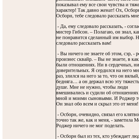
показывал ему все свои чувства и тя
характер! Так давно женат! Ох, Осбор
Осборн, тебе следовало рассказать мне
- Да, ему следовало рассказать, - согл
мистер Гибсон. – Полагаю, он знал, ка
не понравится сделанный им выбор. Н
следовало рассказать вам!
- Вы ничего не знаете об этом, сэр, - р
произнес сквайр. – Вы не знаете, в ка
были отношениях. Ни в сердечных, ни
доверительных. Я сердился на него м
раз, злился на него за то, что он вялый
бедняга… а он держал всю эту тяжесть
душе. Мне не нужно, чтобы люди
вмешивались и судили об отношениях
мной и моими сыновьями. И Роджер т
Он знал обо всем и скрыл это от меня!
- Осборн, очевидно, связал его клятво
точно так же, как и меня, - заметила М
Роджер ничего не мог поделать.
- Осборн был из тех, кто убеждает лю