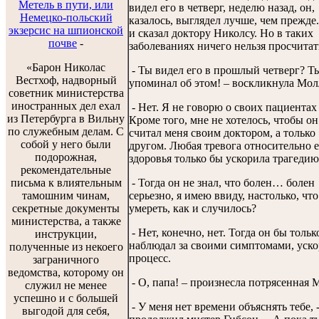
Метель в пути, или
видел его в четверг, неделю назад, он,
Немецко-польский
казалось, выглядел лучше, чем прежде.
экзерсис на шпионской
и сказал доктору Николсу. Но в таких
почве
-
заболеваниях ничего нельзя просчитат
«Барон Николас
- Ты видел его в прошлый четверг? Т
Вестхоф, надворный
упоминал об этом! – воскликнула Мол
советник министерства
иностранных дел ехал
- Нет. Я не говорю о своих пациентах
из Петербурга в Вильну
Кроме того, мне не хотелось, чтобы он
по служебным делам. С
считал меня своим доктором, а только
собой у него были
другом. Любая тревога относительно 
подорожная,
здоровья только бы ускорила трагедию
рекомендательные
письма к влиятельным
- Тогда он не знал, что болен… болен
тамошним чинам,
серьезно, я имею ввиду, настолько, что
секретные документы
умереть, как и случилось?
министерства, а также
- Нет, конечно, нет. Тогда он бы тольк
инструкции,
наблюдал за своими симптомами, уско
полученные из некоего
процесс.
заграничного
ведомства, которому он
- О, папа! – произнесла потрясенная 
служил не менее
успешно и с большей
- У меня нет времени объяснять тебе, 
выгодой для себя,