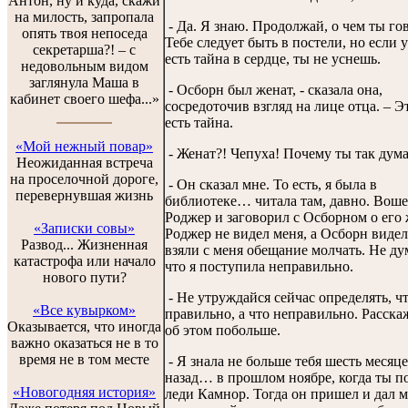
Антон, ну и куда, скажи
на милость, запропала
- Да. Я знаю. Продолжай, о чем ты го
опять твоя непоседа
Тебе следует быть в постели, но если у
секретарша?! – с
есть тайна в сердце, ты не уснешь.
недовольным видом
заглянула Маша в
- Осборн был женат, - сказала она,
кабинет своего шефа...»
сосредоточив взгляд на лице отца. – Э
есть тайна.
«Мой нежный повар»
- Женат?! Чепуха! Почему ты так дум
Неожиданная встреча
на проселочной дороге,
- Он сказал мне. То есть, я была в
перевернувшая жизнь
библиотеке… читала там, давно. Вош
Роджер и заговорил с Осборном о его 
«Записки совы»
Роджер не видел меня, а Осборн виде
Развод... Жизненная
взяли с меня обещание молчать. Не ду
катастрофа или начало
что я поступила неправильно.
нового пути?
- Не утруждайся сейчас определять, ч
«Все кувырком»
правильно, а что неправильно. Расска
Оказывается, что иногда
об этом побольше.
важно оказаться не в то
время не в том месте
- Я знала не больше тебя шесть месяц
назад… в прошлом ноябре, когда ты п
«Новогодняя история»
леди Камнор. Тогда он пришел и дал 