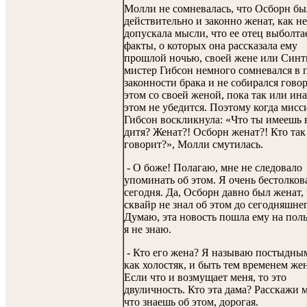
Молли не сомневалась, что Осборн бы
действительно и законно женат, как не
допускала мысли, что ее отец выболта
факты, о которых она рассказала ему
прошлой ночью, своей жене или Синт
мистер Гибсон немного сомневался в 
законности брака и не собирался гово
этом со своей женой, пока так или ина
этом не убедится. Поэтому когда мисс
Гибсон воскликнула: «Что ты имеешь 
дитя? Женат?! Осборн женат?! Кто так
говорит?», Молли смутилась.
- О боже! Полагаю, мне не следовало
упоминать об этом. Я очень бестолков
сегодня. Да, Осборн давно был женат,
сквайр не знал об этом до сегодняшнег
Думаю, эта новость пошла ему на поль
я не знаю.
- Кто его жена? Я называю постыдны
как холостяк, и быть тем временем же
Если что и возмущает меня, то это
двуличность. Кто эта дама? Расскажи м
что знаешь об этом, дорогая.