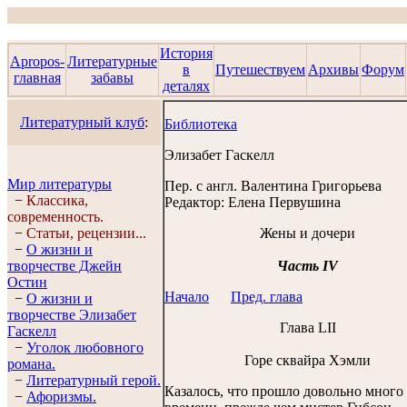
История
Apropos-
Литературные
в
Путешествуем
Архивы
Форум
главная
забавы
деталях
Литературный клуб
:
Библиотека
Элизабет Гаскелл
Мир литературы
Пер. с англ.
Валентина Григорьева
−
Классика,
Редактор:
Елена Первушина
современность.
−
Статьи, рецензии...
Жены и дочери
−
О жизни и
творчестве Джейн
Часть IV
Остин
Начало
Пред. глава
−
О жизни и
творчестве Элизабет
Глава LII
Гaскелл
−
Уголок любовного
Горе сквайра Хэмли
романа.
−
Литературный герой.
Казалось, что прошло довольно много
−
Афоризмы.