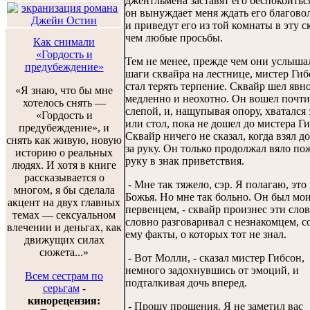
джентльмена заставят его беспокоиться
он вынуждает меня ждать его благово
и приведут его из той комнаты в эту с
чем любые просьбы.
Как снимали
«Гордость и
Тем не менее, прежде чем они услыша
предубеждение»
шаги сквайра на лестнице, мистер Гиб
стал терять терпение. Сквайр шел явн
«Я знаю, что бы мне
медленно и неохотно. Он вошел почти
хотелось снять —
слепой, и, нащупывая опору, хватался 
«Гордость и
или стол, пока не дошел до мистера Ги
предубеждение», и
Сквайр ничего не сказал, когда взял д
снять как живую, новую
за руку. Он только продолжал вяло по
историю о реальных
руку в знак приветствия.
людях. И хотя в книге
рассказывается о
- Мне так тяжело, сэр. Я полагаю, это
многом, я бы сделала
Божья. Но мне так больно. Он был мо
акцент на двух главных
первенцем, - сквайр произнес эти слов
темах — сексуальном
словно разговаривал с незнакомцем, 
влечении и деньгах, как
ему факты, о которых тот не знал.
движущих силах
сюжета...»
- Вот Молли, - сказал мистер Гибсон,
немного задохнувшись от эмоций, и
Всем сестрам по
подталкивая дочь вперед.
серьгам
-
кинорецензия:
- Прошу прощения. Я не заметил вас