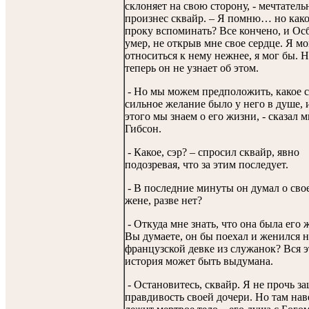
склоняет на свою сторону, - мечтатель
произнес сквайр. – Я помню… но как
проку вспоминать? Все кончено, и Ос
умер, не открыв мне свое сердце. Я м
относиться к нему нежнее, я мог бы. 
теперь он не узнает об этом.
- Но мы можем предположить, какое 
сильное желание было у него в душе, 
этого мы знаем о его жизни, - сказал 
Гибсон.
- Какое, сэр? – спросил сквайр, явно
подозревая, что за этим последует.
- В последние минуты он думал о сво
жене, разве нет?
- Откуда мне знать, что она была его 
Вы думаете, он бы поехал и женился н
французской девке из служанок? Вся э
история может быть выдумана.
- Остановитесь, сквайр. Я не прочь з
правдивость своей дочери. Но там нав