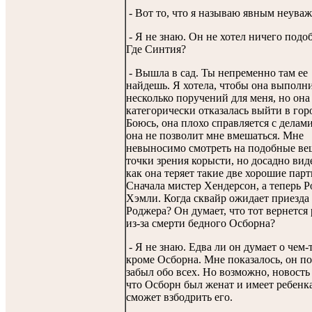
- Вот то, что я называю явным неува
- Я не знаю. Он не хотел ничего подо
Где Синтия?
- Вышла в сад. Ты непременно там ее
найдешь. Я хотела, чтобы она выполн
несколько поручений для меня, но она
категорически отказалась выйти в гор
Боюсь, она плохо справляется с делам
она не позволит мне вмешаться. Мне
невыносимо смотреть на подобные ве
точки зрения корысти, но досадно вид
как она теряет такие две хорошие парт
Сначала мистер Хендерсон, а теперь 
Хэмли. Когда сквайр ожидает приезда
Роджера? Он думает, что тот вернется
из-за смерти бедного Осборна?
- Я не знаю. Едва ли он думает о чем-
кроме Осборна. Мне показалось, он п
забыл обо всех. Но возможно, новость 
что Осборн был женат и имеет ребенка
сможет взбодрить его.