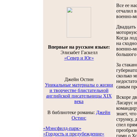
Все ее на
отчалил в
военно-мо
Двадцать 
моторную
Когда лод
на сходн
Впервые на русском языке:
военно-мо
Элизабет Гаскелл
большого
«Север и Юг»
За стакан
губернато
сколько м
Джейн Остин
недостато
Уникальные материалы о жизни
самым пр
и творчестве блистательной
английской писательницы XIX
Вскоре дв
века
Ласарус и
командиру
В библиотеке романы:
Джейн
знает, чт
Остин:
струнку, 
спел прям
«Мэнсфилд-парк»
преобрази
«Гордость и предубеждение»
гимн о Хо