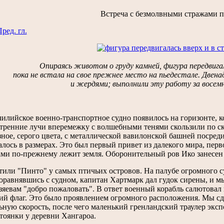
Встреча с безмолвными стражами 
ред. гл.
Oпираясь животом о груду камней, фигура передвигал
пока не встала на свое прежнее место на пьедестале. Двена
и жердями; выполнили эту работу за восем
илийское военно-транспортное судно появилось на горизонте, ко
тренние лучи вперемежку с волшебными тенями скользили по ск
ное, серого цвета, с металлической вавилонской башней посред
лось в размерах. Это был первый привет из далекого мира, перв
ами по-прежнему лежит земля. Оборонительный ров Ико занесен
или "Пинто" у самых птичьих островов. На палубе огромного су
оравнявшись с судном, капитан Хартмарк дал гудок сирены, и м
яевам "добро пожаловать". В ответ военный корабль салютовал 
ий флаг. Это было проявлением огромного расположения. Мы с
ную скорость, после чего маленький гренландский траулер эксп
тоянки у деревни Хангароа.