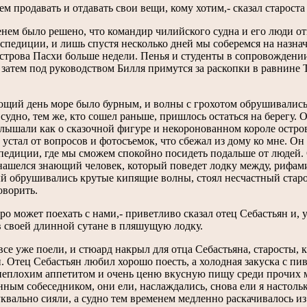
м продавать и отдавать свои вещи, кому хотим,- сказал староста
нем было решено, что командир чилийского судна и его люди отп
спедиции, и лишь спустя несколько дней мы соберемся на назн
острова Пасхи больше недели. Пенья и студенты в сопровождени
а затем под руководством Билля примутся за раскопки в равнине Т
щий день море было бурным, и волны с грохотом обрушивались
судно, тем же, кто сошел раньше, пришлось остаться на берегу. 
лышали как о сказочной фигуре и некоронованном короле остров
 устал от вопросов и фотосъемок, что сбежал из дому ко мне. Он
педиции, где мы сможем спокойно посидеть подальше от людей. 
ашелся знающий человек, который поведет лодку между, рифами и
й обрушивались крутые кипящие волны, стоял несчастный старост
оворить.
ро может поехать с нами,- приветливо сказал отец Себастьян и,
в своей длинной сутане в пляшущую лодку.
все уже поели, и стюард накрыл для отца Себастьяна, старосты, 
. Отец Себастьян любил хорошо поесть, а холодная закуска с пи
еплохим аппетитом и очень ценю вкусную пищу среди прочих ма
ным собеседником, они ели, наслаждались, снова ели я настол
уквально сияли, а судно тем временем медленно раскачивалось из