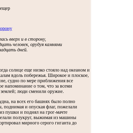
пещер
ась вверх и в сторону,
дцать человек, орудуя камнями
надцать дней.
гда солнце еще низко стояло над океаном и
алам вдоль побережья. Широкое и плоское,
ине, судно по мере приближения все
ое напоминание о том, что за всеми
 землей; люди сменили оружие.
дна, на всех его башнях было полно
ы, поднимая и опуская флаг, пожелали
из пушки и поднял на грог-мачте
делали полукруг, выжимая из машины
ортировал мирного серого гиганта до