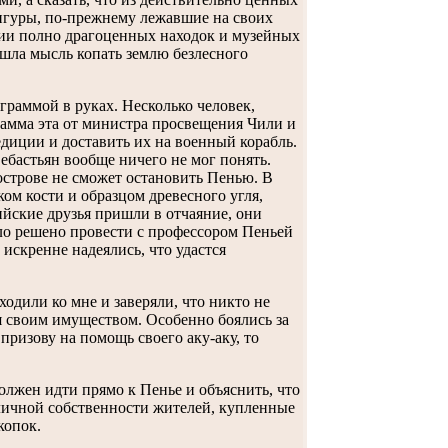
игуры, по-прежнему лежавшие на своих
иции полно драгоценных находок и музейных
шла мысль копать землю безлесного
еграммой в руках. Несколько человек,
грамма эта от министра просвещения Чили и
диции и доставить их на военный корабль.
ебастьян вообще ничего не мог понять.
строве не сможет остановить Пенью. В
ом кости и образцом древесного угля,
йские друзья пришли в отчаяние, они
Было решено провести с профессором Пеньей
искренне надеялись, что удастся
одили ко мне и заверяли, что никто не
ся своим имуществом. Особенно боялись за
призову на помощь своего аку-аку, то
должен идти прямо к Пенье и объяснить, что
 личной собственности жителей, купленные
копок.