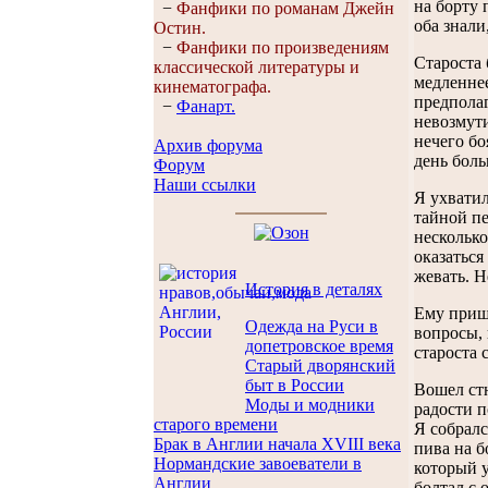
на борту 
−
Фанфики по романам Джейн
оба знали
Остин.
−
Фанфики по произведениям
Староста 
классической литературы и
медленнее
кинематографа.
предполаг
−
Фанарт.
невозмути
нечего бо
Архив форума
день боль
Форум
Наши ссылки
Я ухватил
тайной пе
несколько
оказаться
жевать. Н
История в деталях
Ему пришл
Одежда на Руси в
вопросы, 
допетровское время
староста 
Старый дворянский
быт в России
Вошел стю
Моды и модники
радости п
старого времени
Я собралс
Брак в Англии начала XVIII века
пива на б
Нормандские завоеватели в
который у
Англии
болтал с 