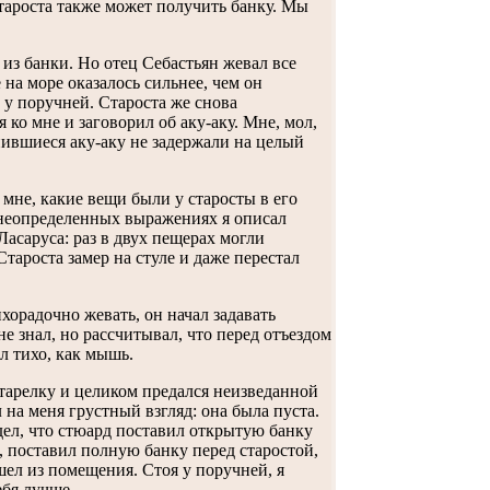
староста также может получить банку. Мы
 из банки. Но отец Себастьян жевал все
на море оказалось сильнее, чем он
у поручней. Староста же снова
ко мне и заговорил об аку-аку. Мне, мол,
инившиеся аку-аку не задержали на целый
 мне, какие вещи были у старосты в его
 неопределенных выражениях я описал
асаруса: раз в двух пещерах могли
Староста замер на стуле и даже перестал
хорадочно жевать, он начал задавать
 не знал, но рассчитывал, что перед отъездом
л тихо, как мышь.
тарелку и целиком предался неизведанной
на меня грустный взгляд: она была пуста.
идел, что стюард поставил открытую банку
я, поставил полную банку перед старостой,
ел из помещения. Стоя у поручней, я
ебя лучше.