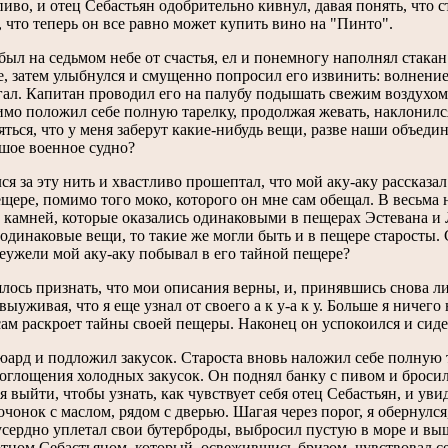
пиво, и отец Себастьян одобрительно кивнул, давая понять, что 
, что теперь он все равно может купить вино на "Пинто".
был на седьмом небе от счастья, ел и понемногу наполнял стакан
, затем улыбнулся и смущенно попросил его извинить: волнение 
ал. Капитан проводил его на палубу подышать свежим воздухом 
мо положил себе полную тарелку, продолжая жевать, наклонился 
яться, что у меня заберут какие-нибудь вещи, разве наши объед
шое военное судно?
ся за эту нить и хвастливо прошептал, что мой аку-аку рассказал
щере, помимо того моко, которого он мне сам обещал. В весьма
 камней, которые оказались одинаковыми в пещерах Эстевана и Л
 одинаковые вещи, то такие же могли быть и в пещере старосты. 
еужели мой аку-аку побывал в его тайной пещере?
ось признать, что мои описания верны, и, принявшись снова ли
выуживая, что я еще узнал от своего а к у-а к у. Больше я ничего
сам раскроет тайны своей пещеры. Наконец он успокоился и сиде
ард и подложил закусок. Староста вновь наложил себе полную 
оглощения холодных закусок. Он поднял банку с пивом и бросил 
я выйти, чтобы узнать, как чувствует себя отец Себастьян, и ув
очонок с маслом, рядом с дверью. Шагая через порог, я обернулс
сердно уплетал свои бутерброды, выбросил пустую в море и выш
отцом Себастьяном, который, освежившись бризом, чувствовал с