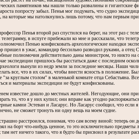
ических памятников мы нашли только развалины и гигантские ф
тароста попросту забыл. Пенья мог подумать, что судно экспед
 на которые мы натолкнулись лишь потому, что нам первым при
рофессор Пенья второй раз спустился на берег, на этот раз с тел
телеграмму, в испуге прибежали ко мне и рассказали, что теле
полномочил Пенью конфисковать археологические находки экспе
р пришел в ужас, командир бессильно разводил руками, а отец С
бные полномочия действительно даны министром, то никто на о
чае экспедиции пришлось бы расстаться даже с последним осколк
рхеологи вынули из недр земли за последние месяцы. Наши чили
елать все, что в их силах, чтобы внести ясность в положение. 
 "за круглым столом" в маленькой комнате отца Себастьяна. Все 
ься и материалы экспедиции не будут конфискованы.
нем известие дошло до местных жителей. Негодующие, они прих
ирать то, что я у них купил; они вправе как угодно распоряжать
рные камни Эстеван и Ласарус. Но Ласарус сообщил, что если я 
нечно, не сможет тронуть ни одну вещь на моем судне.
страшно расстроился, понимая, что сам всему виной: теперь он 
взял на борт что-нибудь ценное, то это исключительно предметы
; там нет ничего такого, что я будто бы присвоил в результате рас