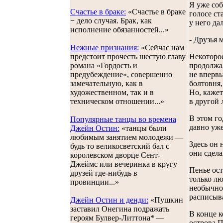
Я уже соб
Счастье в браке:
«Счастье в браке
голосе ст
− дело случая. Брак, как
у него да
исполнение обязанностей...»
- Друзья 
Нежные признания:
«Cейчас нам
предстоит прочесть шестую главу
Некоторое
романа «Гордость и
продолжал
предубеждение», совершенно
не впервы
замечательную, как в
болтовня,
художественном, так и в
Но, кажет
техническом отношении...»
в другой 
В этом г
Популярные танцы во времена
давно уже
Джейн Остин:
«танцы были
любимым занятием молодежи —
Здесь он 
будь то великосветский бал с
они сдела
королевском дворце Сент-
Джеймс или вечеринка в кругу
Пенье ост
друзей где-нибудь в
только лю
провинции...»
необычное
расписыв
Джейн Остин и денди:
«Пушкин
заставил Онегина подражать
В конце к
героям Булвер-Литтона* —
острова П