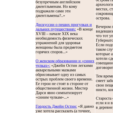
безупречным английским
археолог
джентльменам. Но кому
местах, с
подражали сами эти
сокровищ,
джентльмены?..»
острова.
Дискуссии о пеших прогулках и
Вечером п
дальних путешествиях:
«В конце
видевших 
XVIII – начале XIX века
что тот у
необходимость физических
Губернато
упражнений для здоровья
Если подо
женщины была предметом
таком слу
горячих споров...»
которые а
хотели сд
О женском образовании и «синих
совещание
чулках»:
«Джейн Остин легкими
договорит
акварельными мазками
обрисовывает одну из самых
Тем време
острых проблем своего времени.
смеет заб
Ее герои не стоят в стороне от
свои пеще
общественной жизни. Мистер
никто, ко
Дарси явно симпатизирует
«синим чулкам»...»
Староста 
если я и 
Гордость Джейн Остин:
«Я давно
в деревне
уже хотела рассказать (а точнее,