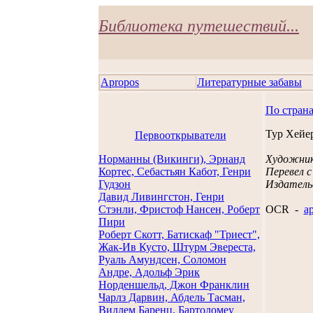
Библиотека путешествий...
Apropos
Литературные забавы
По стран
Тур Хейе
Первооткрыватели
Норманны (Викинги), Эрнанд
Художник
Кортес, Себастьян Кабот, Генри
Перевел с
Гудзон
Издательс
Давид Ливингстон, Генри
Стэнли, Фристоф Нансен, Роберт
OCR -
a
Пири
Роберт Скотт, Батискаф "Триест",
Жак-Ив Кусто, Штурм Эвереста,
Руаль Амундсен, Соломон
Андре, Адольф Эрик
Норденшельд, Джон Франклин
Чарлз Дарвин, Абдель Тасман,
Виллем Баренц, Бартоломеу