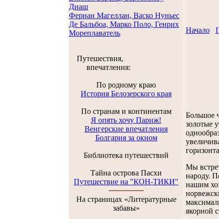
Диаш
Фернан Магеллан, Васко Нуньес
Де Бальбоа, Марко Поло, Генрих
Начало
П
Мореплаватель
Путешествия,
впечатления:
По родному краю
История Белозерского края
По странам и континентам
Большое ч
Я опять хочу Париж!
золотые у
Венгерские впечатления
однообраз
Болгария за окном
увеличива
горизонт
Библиотека путешествий
Мы встрет
Тайна острова Пасхи
народу. П
Путешествие на "КОН-ТИКИ"
нашим хоз
норвежск
На страницах «Литературные
максималь
забавы»
якорной с