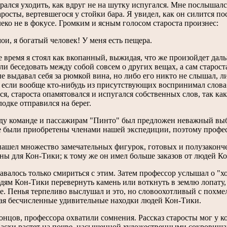
рался уходить, как вдруг не на шутку испугался. Мне послышал
аросты, вертевшегося у стойки бара. Я увидел, как он силится по
леко не в фокусе. Громким и ясным голосом староста произнес:
мои, я богатый человек! У меня есть пещера.
 время я стоял как вкопанный, выжидая, что же произойдет дал
и беседовать между собой совсем о других вещах, а сам старост
е выдавал себя за рюмкой вина, но либо его никто не слышал, л
 если вообще кто-нибудь из присутствующих воспринимал слова 
ся, староста опамятовался и испугался собственных слов, так как
лодке отправился на берег.
оду команде и пассажирам "Пинто" был предложен неважный выб
 были приобретены членами нашей экспедиции, поэтому професс
нашел множество замечательных фигурок, готовых и полузаконче
ны для Кон-Тики; к тому же он имел больше заказов от людей К
авалось только смириться с этим. Затем профессор услышал о "х
дям Кон-Тики перевернуть камень или воткнуть в землю лопату,
. Пенья терпеливо выслушал и это, но словоохотливый с похмел
ая бесчисленные удивительные находки людей Кон-Тики.
онцов, профессора охватили сомнения. Рассказ старосты мог у ко
асхи растет на почве, насыщенной художественными сокровищами