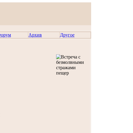
орум
Архив
Другое
И