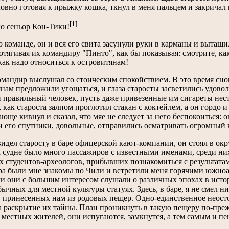
ловно готовая к прыжку кошка, ткнул в меня пальцем и закричал 
[1]
о сеньор Кон-Тики!
 команде, он и вся его свита засунули руки в карманы и вытащ
отягивая их командиру "Пинто", как бы показывая: смотрите, к
 как надо относиться к островитянам!
омандир выслушал со стоическим спокойствием. В это время сно
нам предложили угощаться, и глаза старосты засветились удовол
 правильный человек, пусть даже привезенные им сигареты нест
 как староста залпом проглотил стакан с коктейлем, а он гордо 
юще кивнул и сказал, что мяе не следует за него беспокоиться: о
и его спутники, довольные, отправились осматривать огромный 
видел старосту в баре офицерской кают-компании, он стоял в о
 судне было много пассажиров с известными именами, среди ни
 студентов-археологов, прибывших познакомиться с результата
ра были мне знакомы по Чили и встретили меня горячими южно
и они с большим интересом слушали о различных эпохах в исто
ычных для местной культуры статуях. Здесь, в баре, я не смел 
, принесенных нам из родовых пещер. Одно-единственное неост
 раскрытие их тайны. План проникнуть в такую пещеру по-прежн
 местных жителей, они испугаются, замкнутся, а тем самым и п