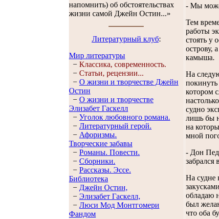
напомнить) об обстоятельствах
- Мы може
жизни самой Джейн Остин...»
Тем време
работы эк
Литературный клуб
:
стоять у 
острову, 
Мир литературы
камыша.
−
Классика, современность.
−
Статьи, рецензии...
На следую
−
О жизни и творчестве Джейн
покинуть 
Остин
котором с
−
О жизни и творчестве
настолько
Элизабет Гaскелл
судно экс
−
Уголок любовного романа.
лишь бы н
−
Литературный герой.
на которы
−
Афоризмы.
мной пог
Творческие забавы
−
Романы. Повести.
- Дон Пед
−
Сборники.
забрался 
−
Рассказы. Эссe.
На судне 
Библиотека
закусками
−
Джейн Остин,
обладаю н
−
Элизабет Гaскелл,
был желан
−
Люси Мод Монтгомери
что оба б
Фандом