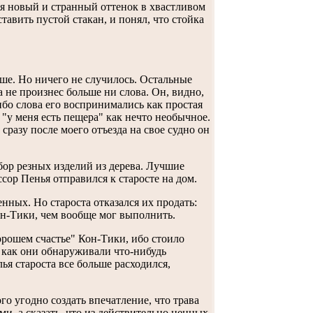
ся новый и странный оттенок в хвастливом
ставить пустой стакан, и понял, что стойка
ьше. Но ничего не случилось. Остальные
а не произнес больше ни слова. Он, видно,
ибо слова его воспринимались как простая
"у меня есть пещера" как нечто необычное.
 сразу после моего отъезда на свое судно он
ор резных изделий из дерева. Лучшие
ор Пенья отправился к старосте на дом.
нных. Но староста отказался их продать:
он-Тики, чем вообще мог выполнить.
орошем счастье" Кон-Тики, ибо стоило
 как они обнаруживали что-нибудь
ья староста все больше расходился,
го угодно создать впечатление, что трава
, а сказать, что из действительно ценных