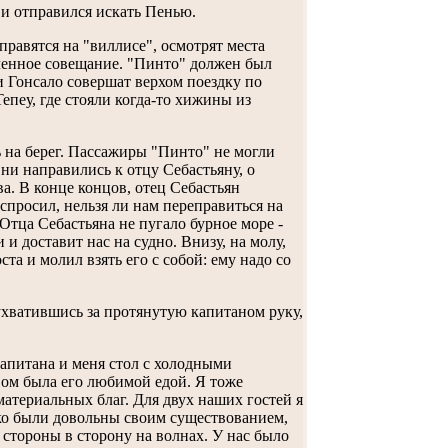
 и отправился искать Пенью.
равятся на "виллисе", осмотрят места
аченное совещание. "Пинто" должен был
и Гонсало совершат верхом поездку по
епеу, где стояли когда-то хижины из
 на берег. Пассажиры "Пинто" не могли
Они направились к отцу Себастьяну, о
а. В конце концов, отец Себастьян
 спросил, нельзя ли нам переправиться на
Отца Себастьяна не пугало бурное море -
 доставит нас на судно. Внизу, на молу,
а и молил взять его с собой: ему надо со
 ухватившись за протянутую капитаном руку,
капитана и меня стол с холодными
вом была его любимой едой. Я тоже
териальных благ. Для двух наших гостей я
ько были довольны своим существованием,
 стороны в сторону на волнах. У нас было