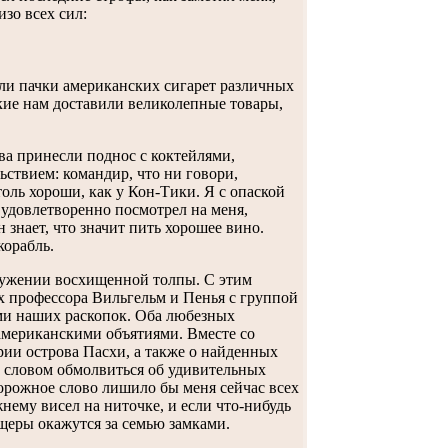
изо всех сил:
или пачки американских сигарет различных
акие нам доставили великолепные товары,
ва принесли поднос с коктейлями,
ьствием: командир, что ни говори,
оль хороши, как у Кон-Тики. Я с опаской
и удовлетворенно посмотрел на меня,
н знает, что значит пить хорошее вино.
корабль.
кружении восхищенной толпы. С этим
х профессора Вильгельм и Пенья с группой
ми наших раскопок. Оба любезных
американскими объятиями. Вместе со
рии острова Пасхи, а также о найденных
ни словом обмолвиться об удивительных
орожное слово лишило бы меня сейчас всех
ему висел на ниточке, и если что-нибудь
ещеры окажутся за семью замками.