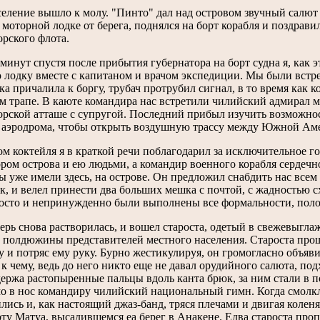
селение вышло к молу. "Пинто" дал над островом звучный салют 
 моторной лодке от берега, поднялся на борт корабля и поздрав
рского флота.
минут спустя после прибытия губернатора на борт судна я, как э
 лодку вместе с капитаном и врачом экспедиции. Мы были встр
ка причалила к боргу, трубач протрубил сигнал, в то время как 
ом трапе. В каюте командира нас встретили чилийский адмирал
рской атташе с супругой. Последний прибыл изучить возможнос
 аэродрома, чтобы открыть воздушную трассу между Южной Аме
ом коктейля я в краткой речи поблагодарил за исключительное г
ром острова и ею людьми, а командир военного корабля сердечно
ы уже имели здесь, на острове. Он предложил снабдить нас всем
к, и велел принести два больших мешка с почтой, с жадностью 
осто и непринужденно были выполнены все формальности, полож
ерь снова растворилась, и вошел староста, одетый в свежевыглаж
 полдюжины представителей местного населения. Староста проша
 и потряс ему руку. Бурно жестикулируя, он громогласно объяви
о к чему, ведь до него никто еще не давал орудийного салюта, под
держа растопыренные пальцы вдоль канта брюк, за ним стали в п
о в нос командиру чилийский национальный гимн. Когда смолкло
лись и, как настоящий джаз-банд, тряся плечами и двигая коле
ту Матуа, высадившемся еа берег в Анакене. Едва староста проп