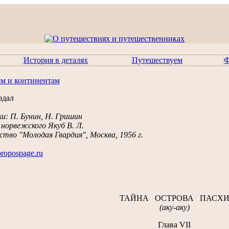
История в деталях
Путешествуем
Ф
ам и континентам
рдал
и: П. Бунин, Н. Гришин
 норвежского Якуб В. Л.
тво "Молодая Гвардия", Москва, 1956 г.
propospage.ru
ТАЙНА ОСТРОВА ПАСХ
(аку-аку)
Глава VII