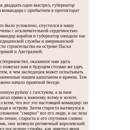
в двадцать один выстрел, губернатор
ил командира с прибытием в протекторат
то было условлено, спустился в нашу
ечены с исключительной сердечностью.
командир корабля и губернатор ожидали нас
 медицинской службы и американский
ти строительства на острове Пасхи
рикой и Австралией.
остеприимство, оказанное нам здесь
 пожелал нам в будущем столько же удач,
 тем, в чем экспедиция может испытывать
схваченные нашим капитаном и врачом. Тем
ено начало приятной беседе.
енную рубаху с галстуком, а за ним
гал прямо к важному, всему в золоте,
л всем, что вот это настоящий командир: он
ходя к острову. Затем староста вытянулся в
оложение "смирно" все его люди, и он лихо
 пение, староста и его спутники словно
нями, они затянули ритмичный королевский
ел последние строфы, как заметил меня,