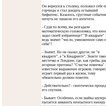
Он вернулся к столику, положил себе 
горчицы и стал доедать остывший
бифштекс. Казалось, грустные события
ничуть не лишили его аппетита.
- Судя по всему, вы разгадали
математическую головоломку, что юн
задал своей избраннице? "В квадрате" -
ведь значит "число, умноженное само 
себя"?
- Значит. Но он сказал другое, не "в
квадрате", а "в Квадранте". Знаете тако
местечко в Лондоне, где, как грибы, ра
игорные притоны? "Счастье новичка" 
известное выражение игроков; говорят,
играет первый раз в жизни, тому
обязательно должно повезти.
- Действительно? - скептически проце
его спутник.
- Бывает. Особенно, если шайка шулер
пытается заманить неопытного юношу