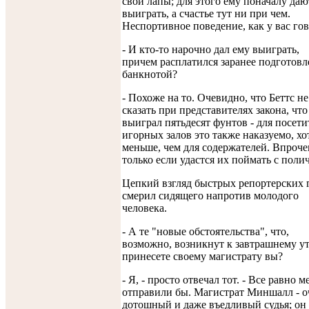
свои лапы; для этого ему поначалу даю
выиграть, а счастье тут ни при чем.
Неспортивное поведение, как у вас гов
- И кто-то нарочно дал ему выиграть,
причем расплатился заранее подготов
банкнотой?
- Похоже на то. Очевидно, что Беттс не
сказать при представителях закона, что
выиграл пятьдесят фунтов - для посети
игорных залов это также наказуемо, хо
меньше, чем для содержателей. Впроче
только если удастся их поймать с поли
Цепкий взгляд быстрых репортерских 
смерил сидящего напротив молодого
человека.
- А те "новые обстоятельства", что,
возможно, возникнут к завтрашнему ут
принесете своему магистрату вы?
- Я, - просто отвечал тот. - Все равно м
отправили бы. Магистрат Миншалл - о
дотошный и даже въедливый судья; он