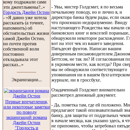
кому подражали сами
- Увы, мистер Голдсмит, я по весьма
эти джентльмены?..»
печальному поводу, но и лично я, и
Гордость Джейн Остин
директора банка будем рады, если окаж
- «Я давно уже хотела
что произошло недоразумение. Ввиду
рассказать (а точнее,
наступающего Рождества мы начали с
напомнить) об
банковских книг и векселей пораньше,
обстоятельствах жизни
обнаружили некоторое расхождение. Г
самой Джейн Остин,
вот на этот чек из вашего заведения.
но почти против
Пятьдесят фунтов. Написан вашим
собственной воли
доверенным письмоводителем Джоно
постоянно
Беттсом, не так ли? И согласованная п
откладывала этот
в укромном месте, как всегда? При све
рассказ...»
мы не обнаружили соответствующего
упоминания ни в вашем бухгалтерском
Экранизации...
журнале, ни в гроссбухе.
Озадаченный Голдсмит внимательно
рассмотрел денежный документ.
Первые впечатления,
- Да, пометка там, где ей положено. М
или некоторые заметки
предлагают такой опознавательный зн
по поводу
банку, для защиты от поддельных чеко
экранизаций романа
в начале месяца, как указано здесь, я чт
Джейн Остин
не припомню, чтобы затребовал пятьде
"Гордость и