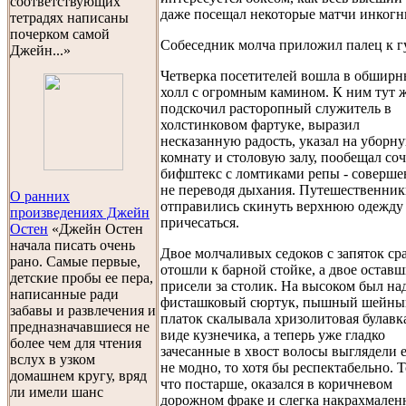
соответствующих
даже посещал некоторые матчи инкогн
тетрадях написаны
почерком самой
Собеседник молча приложил палец к г
Джейн...»
Четверка посетителей вошла в обшир
холл с огромным камином. К ним тут 
подскочил расторопный служитель в
холстинковом фартуке, выразил
несказанную радость, указал на уборн
комнату и столовую залу, пообещал со
бифштекс с ломтиками репы - соверше
не переводя дыхания. Путешественни
О ранних
отправились скинуть верхнюю одежду
произведениях Джейн
причесаться.
Остен
«Джейн Остен
начала писать очень
Двое молчаливых седоков с запяток ср
рано. Самые первые,
отошли к барной стойке, а двое остав
детские пробы ее пера,
присели за столик. На высоком был на
написанные ради
фисташковый сюртук, пышный шейны
забавы и развлечения и
платок скалывала хризолитовая булавк
предназначавшиеся не
виде кузнечика, а теперь уже гладко
более чем для чтения
зачесанные в хвост волосы выглядели 
вслух в узком
не модно, то хотя бы респектабельно. Т
домашнем кругу, вряд
что постарше, оказался в коричневом
ли имели шанс
дорожном фраке и слегка накрахмален