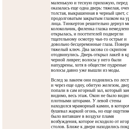
маленькую и тесную прихожую, перед
оказалась еще одна дверь: тяжелая, оче
толстая, выкрашенная в черный цвет, с
продолговатым закрытым глазком на у
лица. Тинкертон решительно дернул 
колокольчик, филенка глазка немедлен
открылась, и посетителей подвергли
тщательному осмотру чьи-то острые и
довольно бесцеремонные глаза. Повер
тяжелый ключ. Два засова со скрипом
отодвинулись. Дверь открыл лакей в к
черной ливрее; волосы у него были
напудрены, хотя в обществе пудреные
волосы давно уже вышли из моды.
Вслед за лакеем они поднялись по лес
и через еще одну, обитую железом, две
попали в сам игорный зал, который за
видимо, весь этаж. Окон не было видно
плотными шторами. У левой стены
находился мраморный камин, в которо
бушевал жаркий огонь, но еще ощутим
было витавшее в воздухе пламя
возбуждения, которое исходило от иго
столов. Ближе к двери находились по