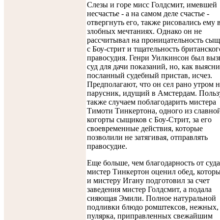
Слезы и горе мисс Голдсмит, имевшей
несчастье - а на самом деле счастье -
отвергнуть его, также рисовались ему 
злобных мечтаниях. Однако он не
рассчитывал на проницательность сы
с Боу-стрит и тщательность британског
правосудия. Генри Уилкинсон был выз
суд для дачи показаний, но, как выясн
посланный судебный пристав, исчез.
Предполагают, что он сел рано утром н
парусник, идущий в Амстердам. Поль
также случаем поблагодарить мистера
Тимоти Тинкертона, одного из славно
когорты сыщиков с Боу-Стрит, за его
своевременные действия, которые
позволили не затягивая, отправлять
правосудие.
Еще больше, чем благодарность от суда
мистер Тинкертон оценил обед, котор
и мистеру Игану подготовил за счет
заведения мистер Голдсмит, а подала
сияющая Эмили. Полное натуральной
подливки блюдо ромштексов, нежных, 
пулярка, приправленных свежайшим