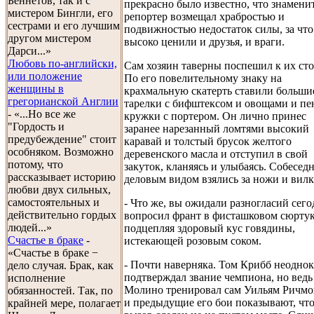
Беннетов, так и с
прекрасно было известно, что знамен
мистером Бингли, его
репортер возмещал храбростью и
сестрами и его лучшим
подвижностью недостаток силы, за что
другом мистером
высоко ценили и друзья, и враги.
Дарси...»
Любовь по-английски,
Сам хозяин таверны поспешил к их сто
или положение
По его повелительному знаку на
женщины в
крахмальную скатерть ставили больши
грегорианской Англии
тарелки с бифштексом и овощами и п
- «...Но все же
кружки с портером. Он лично принес
"Гордость и
заранее нарезанный ломтями высокий
предубеждение" стоит
каравай и толстый брусок желтого
особняком. Возможно
деревенского масла и отступил в свой
потому, что
закуток, кланяясь и улыбаясь. Собесед
рассказывает историю
деловым видом взялись за ножи и вилк
любви двух сильных,
самостоятельных и
- Что же, вы ожидали разногласий сего
действительно гордых
вопросил франт в фисташковом сюртук
людей...»
подцепляя здоровый кус говядины,
Счастье в браке
-
истекающей розовым соком.
«Счастье в браке −
- Почти наверняка. Том Крибб неодно
дело случая. Брак, как
подтверждал звание чемпиона, но ведь
исполнение
Молино тренировал сам Уильям Ричмо
обязанностей. Так, по
и предыдущие его бои показывают, чт
крайней мере, полагает