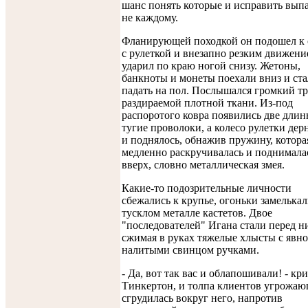
шанс понять которые и исправить вып
не каждому.
Фланирующей походкой он подошел к 
с рулеткой и внезапно резким движени
ударил по краю ногой снизу. Жетоны,
банкноты и монеты поехали вниз и ст
падать на пол. Послышался громкий тр
раздираемой плотной ткани. Из-под
распоротого ковра появились две дли
тугие проволоки, а колесо рулетки дер
и поднялось, обнажив пружину, котора
медленно раскручивалась и поднимала
вверх, словно металлическая змея.
Какие-то подозрительные личности
сбежались к крупье, огоньки замелькал
тусклом металле кастетов. Двое
"последователей" Игана стали перед н
сжимая в руках тяжелые хлысты с явно
налитыми свинцом ручками.
- Да, вот так вас и облапошивали! - кр
Тинкертон, и толпа клиентов угрожа
сгрудилась вокруг него, напротив