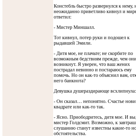
Констебль быстро развернулся к нему, 
неожиданно приветливо кивнул и мир
ответил:
- Мистер Миншалл.
Тот кивнул, потер руки и подошел к
рыдавшей Эмили.
- Дитя мое, не плачьте; не скорбите по
возможным бедствиям прежде, чем он
возникнут. Я уверен, что ваш жених
пострадал невинно и постараюсь ему
помочь. Но он как-то объяснил вам, от
него банкнота?
Девушка душераздирающе всхлипнула:
- Он сказал… непонятно. Счастье нови
квадрате или как-то так.
- Ясно. Приободритесь, дитя мое. И вы
мистер Голдсмит. Возможно, к завтра
слушанию станут известны какие-то н
обстоятельства.