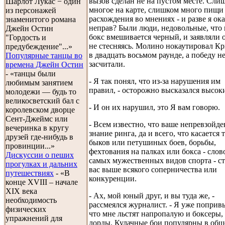
вызов сделан не на пустом месте. Сли
Шарлот Лукас − один
многое на карте, слишком много пищи
из персонажей
расхождения во мнениях - и разве я ока
знаменитого романа
неправ? Были люди, недовольные, что 
Джейн Остин
бокс вмешивается черный, и заявляли о
"Гордость и
не стесняясь. Молино нокаутировал К
предубеждение"...»
в двадцать восьмом раунде, а победу н
Популярные танцы во
засчитали.
времена Джейн Остин
- «танцы были
- Я так понял, что из-за нарушения им
любимым занятием
правил, - осторожно высказался высок
молодежи — будь то
великосветский бал с
- И он их нарушил, это Я вам говорю.
королевском дворце
Сент-Джеймс или
- Всем известно, что ваше непревзойд
вечеринка в кругу
знание ринга, да и всего, что касается 
друзей где-нибудь в
быков или петушиных боев, борьбы,
провинции...»
фехтования на палках или бокса - слов
Дискуссии о пеших
самых мужественных видов спорта - с
прогулках и дальних
вас выше всякого соперничества или
путешествиях
- «В
конкуренции.
конце XVIII – начале
XIX века
- Ах, мой юный друг, и вы туда же, -
необходимость
рассмеялся журналист. - Я уже поприв
физических
что мне льстят напропалую и боксеры,
упражнений для
лорды. Кулачные бои популярны в общ