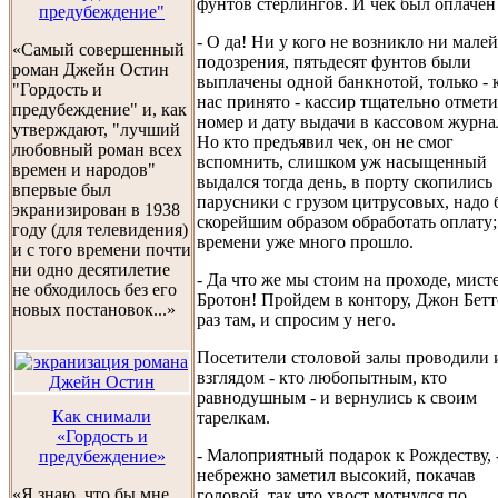
фунтов стерлингов. И чек был оплачен
предубеждение"
- О да! Ни у кого не возникло ни мале
«Самый совершенный
подозрения, пятьдесят фунтов были
роман Джейн Остин
выплачены одной банкнотой, только - 
"Гордость и
нас принято - кассир тщательно отмети
предубеждение" и, как
номер и дату выдачи в кассовом журна
утверждают, "лучший
Но кто предъявил чек, он не смог
любовный роман всех
вспомнить, слишком уж насыщенный
времен и народов"
выдался тогда день, в порту скопились
впервые был
парусники с грузом цитрусовых, надо
экранизирован в 1938
скорейшим образом обработать оплату;
году (для телевидения)
времени уже много прошло.
и с того времени почти
ни одно десятилетие
- Да что же мы стоим на проходе, мист
не обходилось без его
Бротон! Пройдем в контору, Джон Бетт
новых постановок...»
раз там, и спросим у него.
Посетители столовой залы проводили 
взглядом - кто любопытным, кто
равнодушным - и вернулись к своим
Как снимали
тарелкам.
«Гордость и
- Малоприятный подарок к Рождеству, 
предубеждение»
небрежно заметил высокий, покачав
«Я знаю, что бы мне
головой, так что хвост мотнулся по