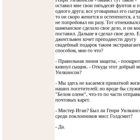
оставил мне свои пятьдесят фунтов и 
одного друга; все уговаривал его сыгра
то он скоро женится и остепенится, а т
не попробовал ни разу. Тот отнекивалс
шампанское сделало свое дело, и он ко
поставил. Дальше я сделал свое дело. 
джентльмен хочет преподнести другу
свадебный подарок таким экстравага
способом, мне-то что?
- Правильная линия защиты, - поощри
кивнул сыщик. - Откуда этот добрый м
Уилкинсон?
- Мы здесь не касаемся приватной жиз
наших посетителей; но вроде бы служи
"Белом олене", что-то по части отправ
почтовых карет.
- Мистер Иган? Был ли Генри Уилкинс
среди поклонников мисс Голдсмит?
- Да.