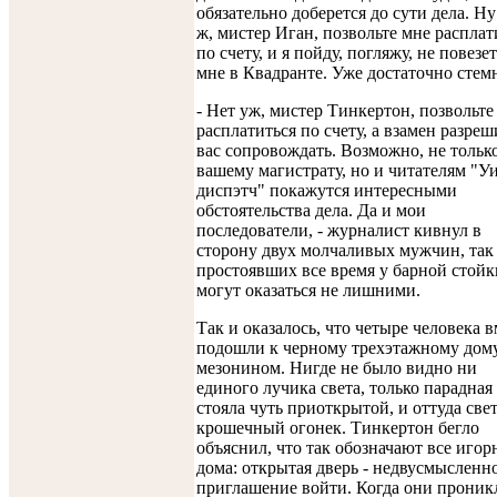
обязательно доберется до сути дела. Ну
ж, мистер Иган, позвольте мне расплат
по счету, и я пойду, погляжу, не повезе
мне в Квадранте. Уже достаточно стем
- Нет уж, мистер Тинкертон, позвольте
расплатиться по счету, а взамен разреш
вас сопровождать. Возможно, не тольк
вашему магистрату, но и читателям "У
диспэтч" покажутся интересными
обстоятельства дела. Да и мои
последователи, - журналист кивнул в
сторону двух молчаливых мужчин, так
простоявших все время у барной стойки
могут оказаться не лишними.
Так и оказалось, что четыре человека в
подошли к черному трехэтажному дому
мезонином. Нигде не было видно ни
единого лучика света, только парадная
стояла чуть приоткрытой, и оттуда све
крошечный огонек. Тинкертон бегло
объяснил, что так обозначают все иго
дома: открытая дверь - недвусмысленн
приглашение войти. Когда они проник