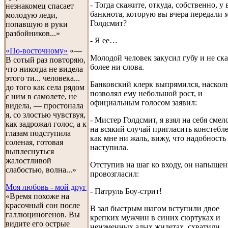
- Тогда скажите, откуда, собственно, у 
незнакомец спасает
банкнота, которую вы вчера передали 
молодую леди,
Голдсмит?
попавшую в руки
разбойников...»
- Я ее…
«По-восточному»
«—
Молодой человек закусил губу и не ска
В сотый раз повторяю,
более ни слова.
что никогда не видела
этого ти... человека...
Банковский клерк выпрямился, наскол
до того как села рядом
позволял ему небольшой рост, и
с ним в самолете, не
официальным голосом заявил:
видела, — простонала
я, со злостью чувствуя,
- Мистер Голдсмит, я взял на себя смел
как задрожал голос, а к
на всякий случай пригласить констебле
глазам подступила
как мне ни жаль, вижу, что надобность
соленая, готовая
наступила.
выплеснуться
жалостливой
Отступив на шаг ко входу, он напыще
слабостью, волна...»
провозгласил:
Моя любовь - мой друг
- Патруль Боу-стрит!
«Время похоже на
красочный сон после
В зал быстрым шагом вступили двое
галлюциногенов. Вы
крепких мужчин в синих сюртуках и
видите его острые
неизменных алых жилетах, схватили