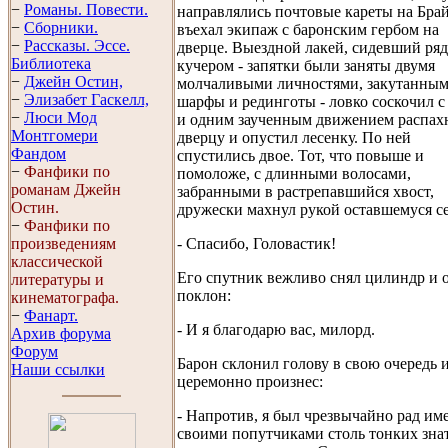
−
Романы. Повести.
направлялись почтовые кареты на Брай
−
Сборники.
въехал экипаж с баронским гербом на
−
Рассказы. Эссe.
дверце. Выездной лакей, сидевший ряд
Библиотека
кучером - запятки были заняты двумя
−
Джейн Остин,
молчаливыми личностями, закутанным
−
Элизабет Гaскелл,
шарфы и рединготы - ловко соскочил с
−
Люси Мод
и одним заученным движением распах
Монтгомери
дверцу и опустил лесенку. По ней
Фандом
спустились двое. Тот, что повыше и
−
Фанфики по
помоложе, с длинными волосами,
романам Джейн
забранными в растрепавшийся хвост,
Остин.
дружески махнул рукой оставшемуся с
−
Фанфики по
- Спасибо, Головастик!
произведениям
классической
Его спутник вежливо снял цилиндр и 
литературы и
поклон:
кинематографа.
−
Фанарт.
- И я благодарю вас, милорд.
Архив форума
Форум
Барон склонил голову в свою очередь 
Наши ссылки
церемонно произнес:
- Напротив, я был чрезвычайно рад им
своими попутчиками столь тонких зна