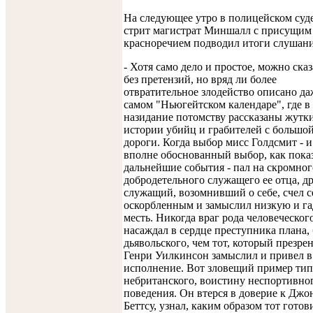
На следующее утро в полицейском суде
стрит магистрат Миншалл с присущим
красноречием подводил итоги слушани
- Хотя само дело и простое, можно сказ
без претензий, но вряд ли более
отвратительное злодейство описано да
самом "Ньюгейтском календаре", где в
назидание потомству рассказаны жутк
истории убийц и грабителей с большо
дороги. Когда выбор мисс Голдсмит - и
вполне обоснованный выбор, как пока
дальнейшие события - пал на скромног
добродетельного служащего ее отца, д
служащий, возомнивший о себе, счел с
оскорбленным и замыслил низкую и г
месть. Никогда враг рода человеческог
насаждал в сердце преступника плана,
дьявольского, чем тот, который презр
Генри Уилкинсон замыслил и привел в
исполнение. Вот зловещий пример ти
небританского, воистину неспортивно
поведения. Он втерся в доверие к Джо
Беттсу, узнал, каким образом тот готов