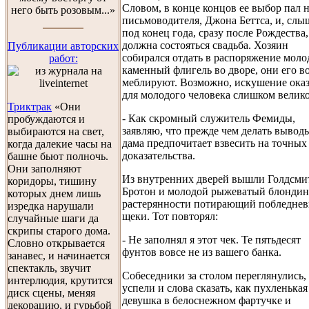
Словом, в конце концов ее выбор пал 
него быть розовым...»
письмоводителя, Джона Беттса, и, слыш
под конец года, сразу после Рождества,
должна состояться свадьба. Хозяин
Публикации авторских
собирался отдать в распоряжение мол
работ:
каменный флигель во дворе, они его в
меблируют. Возможно, искушение оказ
для молодого человека слишком велик
Триктрак
«Они
- Как скромный служитель Фемиды,
пробуждаются и
заявляю, что прежде чем делать выводы
выбираются на свет,
дама предпочитает взвесить на точных
когда далекие часы на
доказательства.
башне бьют полночь.
Они заполняют
Из внутренних дверей вышли Голдсми
коридоры, тишину
Бротон и молодой рыжеватый блондин
которых днем лишь
растерянности потирающий побледне
изредка нарушали
щеки. Тот повторял:
случайные шаги да
скрипы старого дома.
- Не заполнял я этот чек. Те пятьдесят
Словно открывается
фунтов вовсе не из вашего банка.
занавес, и начинается
спектакль, звучит
Собеседники за столом переглянулись,
интерлюдия, крутится
успели и слова сказать, как пухленькая
диск сцены, меняя
девушка в белоснежном фартучке и
декорацию, и гурьбой