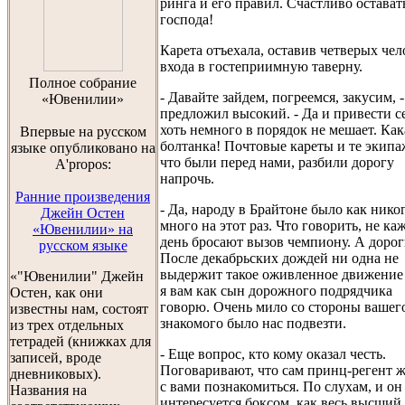
ринга и его правил. Счастливо остават
господа!
Карета отъехала, оставив четверых чел
входа в гостеприимную таверну.
Полноe собраниe
- Давайте зайдем, погреемся, закусим, -
«Ювенилии»
предложил высокий. - Да и привести с
хоть немного в порядок не мешает. Как
Впервые на русском
болтанка! Почтовые кареты и те экипа
языке опубликовано на
что были перед нами, разбили дорогу
A'propos:
напрочь.
Ранние произведения
- Да, народу в Брайтоне было как нико
Джейн Остен
много на этот раз. Что говорить, не к
«Ювенилии» на
день бросают вызов чемпиону. А дор
русском языке
После декабрьских дождей ни одна не
выдержит такое оживленное движение 
«"Ювенилии" Джейн
я вам как сын дорожного подрядчика
Остен, как они
говорю. Очень мило со стороны вашег
известны нам, состоят
знакомого было нас подвезти.
из трех отдельных
тетрадей (книжках для
- Еще вопрос, кто кому оказал честь.
записей, вроде
Поговаривают, что сам принц-регент 
дневниковых).
с вами познакомиться. По слухам, и он
Названия на
интересуется боксом, как весь высший 