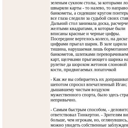
зеленым сукном столы, за которыми ло
швыряли карты - то налево, то направо
банкометы, а сидевшие кругом понтер
все глаза следили за судьбой своих ста
Дальний стол занимала доска, расчерч
желтыми квадратами, в которые были
вписаны красные и черные цифры.
Посередине вертелось колесо, на диске
цифрами прыгал шарик. В зале царила
тишина, нарушаемая лишь бормотание
банкометов, шлепками переворачивае
карт, щелчками прыгающего шарика н
рулетке да шорохом жетонов слоновой
кости, придвигаемых лопаточкой
- Как же вы собираетесь их допрашиват
шепотом спросил впечатленный Иган; 
дышавшему чистым воздухом
мужественного спорта, было здесь стр
непривычно.
- Самым быстрым способом, - деловит
ответствовал Тинкертон. - Зрителям в
больше, чем игрокам, но, оглянувшись,
можно увидеть собственные заблужден