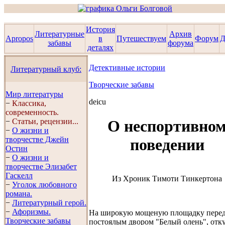
История
Литературные
Архив
Apropos
в
Путешествуем
Форум
Д
забавы
форума
деталях
Детективные истории
Литературный клуб:
Творческие забавы
Мир литературы
deicu
−
Классика,
современность.
−
Статьи, рецензии...
О неспортивно
−
О жизни и
творчестве Джейн
поведении
Остин
−
О жизни и
творчестве Элизабет
Гaскелл
Из Хроник Тимоти Тинкертона
−
Уголок любовного
романа.
−
Литературный герой.
−
Афоризмы.
На широкую мощеную площадку пере
Творческие забавы
постоялым двором "Белый олень", отк