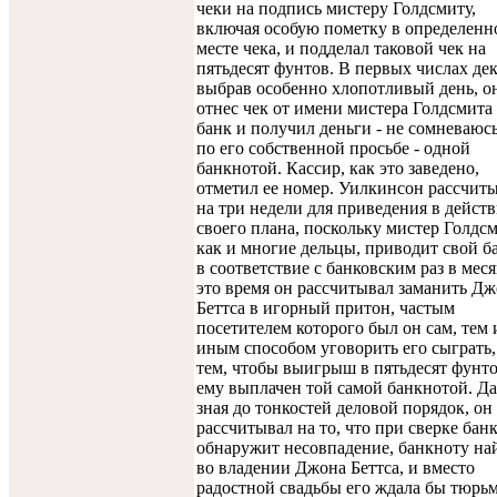
чеки на подпись мистеру Голдсмиту,
включая особую пометку в определенн
месте чека, и подделал таковой чек на
пятьдесят фунтов. В первых числах дек
выбрав особенно хлопотливый день, о
отнес чек от имени мистера Голдсмита
банк и получил деньги - не сомневаюсь
по его собственной просьбе - одной
банкнотой. Кассир, как это заведено,
отметил ее номер. Уилкинсон рассчит
на три недели для приведения в дейст
своего плана, поскольку мистер Голдсм
как и многие дельцы, приводит свой б
в соответствие с банковским раз в меся
это время он рассчитывал заманить Д
Беттса в игорный притон, частым
посетителем которого был он сам, тем
иным способом уговорить его сыграть,
тем, чтобы выигрыш в пятьдесят фунт
ему выплачен той самой банкнотой. Да
зная до тонкостей деловой порядок, он
рассчитывал на то, что при сверке бан
обнаружит несовпадение, банкноту на
во владении Джона Беттса, и вместо
радостной свадьбы его ждала бы тюрьм