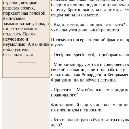
стрелки, которые,
бледного юношу под локти и повлекли
разрезая воздух,
наружу. Бротон выступал за ними, а Э
порхают над головой,
отцом застыли на месте.
выписывая
замысловатые узоры, и
- Вы, кажется, желали доказательств? -
ничего не можете
ухмыльнулся довольный репортер.
поделать. Время
неуловимо и
Почему-то посерьезневший франт не п
неумолимо. А вы лишь
шутку.
наблюдатель.
- Decipimur specie recti, - пробормотал о
Созерцатель...»
- Мой юный друг, хоть я и совершенст
свое образование, с детства работая у
печатника, как Ричардсон и Бенджаме
Франклин, но не обучен латыни.
- Простите. "Мы обманываемся видим
правильного".
Фисташковый сюртук догнал "малинов
их пленником и спросил:
- Кто из магистратов будет завтра слуш
дело?