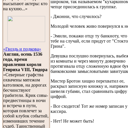
широком, так называемом "кухаркином
высыпают актеры: кто
чепце присоединилась к группке.
на кухню...»
- Джонни, что случилось?
Молодой человек живо повернулся к н
- Эмили, покажи отцу ту банкноту, что 
тебе на случай, если придут от "Стокт
Грина".
«Гвоздь и подкова»
Англия, осень 1536
Девушка послушно повернулась, выбе
года, время
из комнаты и через минуту доверчиво
правления короля
протягивала отцу сложенную вдвое бу
Генриха VIII, Тюдора
банковскими замысловатыми завитушк
«Северные графства
охвачены мятежом
Мистер Бротон хищно перехватил ее,
католиков, на дорогах
раскрыл записную книжку и, напряже
бесчинствуют
шевеля губами, стал сравнивать цифру 
грабители. Крик совы-
цифрой.
предвестницы в ночи
и встреча в пути,
- Все сходится! Тот же номер записан у
которая повлечет за
кассира.
собой клубок событий,
- Нет! Не может быть!
изменивших течение
судеб. Таинственный