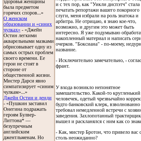
здоровья женщины
и с тех пор, как "Уикли диспэтч" стала
была предметом
печатать репортажи вашего покорного
горячих споров...»
слуги, меня избрали на роль знатока и
О женском
арбитра. Не отрицаю, я знаю кое-что,
образовании и «синих
возможно, и другим это может быть
чулках»
- «Джейн
интересно. Я уже подумываю обработа
Остин легкими
накопленный материал и написать сер
акварельными мазками
очерков. "Боксиана" - по-моему, недур
обрисовывает одну из
название.
самых острых проблем
своего времени. Ее
- Исключительно замечательно, - согла
герои не стоят в
франт.
стороне от
общественной жизни.
Мистер Дарси явно
симпатизирует «синим
У входа возникло непонятное
чулкам»...»
замешательство. Какой-то кругленький
Джейн Остин и денди
человечек, одетый чрезвычайно коррек
- «Пушкин заставил
будто банковский клерк, взволнованно
Онегина подражать
требовал немедленной встречи с хозяи
героям Булвер-
заведения. Захлопотанный трактирщик
Литтона* —
вышел и раскланялся с ним как со зна
безупречным
английским
- Как, мистер Бротон, что привело вас 
джентльменам. Но
столь неожиданно?