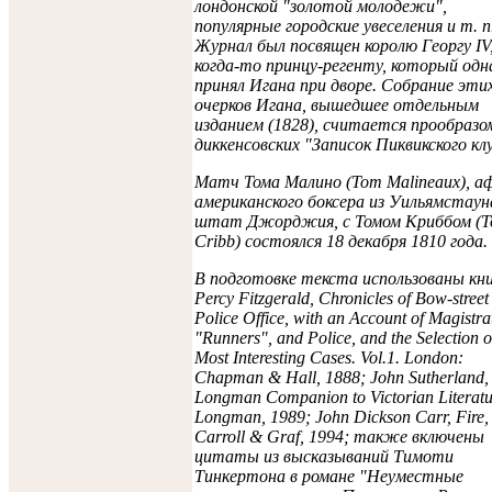
лондонской "золотой молодежи",
популярные городские увеселения и т. п
Журнал был посвящен королю Георгу IV
когда-то принцу-регенту, который о
принял Игана при дворе. Собрание эти
очерков Игана, вышедшее отдельным
изданием (1828), считается прообразо
диккенсовских "Записок Пиквикского кл
Матч Тома Малино (Tom Malineaux), а
американского боксера из Уильямстаун
штат Джорджия, с Томом Криббом (
Cribb) состоялся 18 декабря 1810 года.
В подготовке текста использованы кни
Percy Fitzgerald, Chronicles of Bow-street
Police Office, with an Account of Magistra
"Runners", and Police, and the Selection o
Most Interesting Cases. Vol.1. London:
Chapman & Hall, 1888; John Sutherland,
Longman Companion to Victorian Literatu
Longman, 1989; John Dickson Carr, Fire,
Carroll & Graf, 1994; также включены
цитаты из высказываний Тимоти
Тинкертона в романе "Неуместные