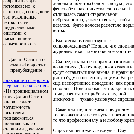
сохраниться для
довольно помятом белом галстуке; его
потомков; но, к
фешенебельная прическа coup de vent
счастью, до нас дошли
отличалась самой старательной
три рукописные
небрежностью, уложенная так, чтобы
тетради с ее
казалось, будто волосы разметало пор
подростковыми
ветра.
опытами, с
насмешливой
- Вы всегда путешествуете с
серьезностью...»
сопровождением? Не знал, что спорти
журналистика - такое опасное занятие.
Джейн Остин и ее
- Скорее, открытое спорам и расхожде
роман «Гордость и
во мнениях. До тех пор, пока кулачные
предубеждение»
будут оставаться вне закона, и нравы в
ринга будут соответствующими. Встре
Знакомство с героями.
еще неспортивное поведение, как при
Первые впечатления
-
говорить. Полезно бывает подкрепить
«На провинциальном
точку зрения, не прибегая к нудной
балу Джейн Остин
дискуссии, - лукаво улыбнулся спрош
впервые дает
возможность
- Сами видите, при моем тщедушном
читателям
телосложении я не гожусь в противник
познакомиться
то что профессионалу, а и любому кре
поближе как со
старшими дочерьми
Спросивший тоже усмехнулся. Ему