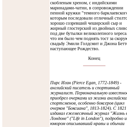
скобленым хреном, с индийскими
маринадами-чатни, в сопровождении
пенной кружки "темного барклаевского
которым последовали отличный стилто
хорошо созревший чеширский сыр и
жирный глостерский из двойных сливо
под две бутылки великолепного хереса
что им было чем поднять тост за скору
свадьбу Эмили Голдсмит и Джона Бетт
наступающее Рождество.
Конец
Пирс Иган (Pierce Egan, 1772-1849) -
английский писатель и спортивный
журналист. Первоначальную известн
приобрел очерками из жизни английски
спортсменов, особенно боксеров (цикл
очерков "Боксиана", 1813-1824). C 1821 
издавал ежемесячный журнал "Жизнь 
Лондоне" ("Life in London"), подробно и
юмором описывавший нравы и обычаи