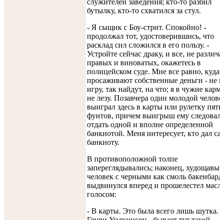
служителей заведения; кто-то разбил
бутылку, кто-то схватился за стул.
- Я сыщик с Боу-стрит. Спокойно! -
продолжал тот, удостоверившись, что
расклад сил сложился в его пользу. -
Устройте сейчас драку, и все, не различ
правых и виноватых, окажетесь в
полицейском суде. Мне все равно, куд
просаживают собственные деньги - не 
игру, так найдут, на что; я в чужие ка
не лезу. Позавчера один молодой челов
выиграл здесь в карты или рулетку пят
фунтов, причем выигрыш ему следова
отдать одной и вполне определенной
банкнотой. Меня интересует, кто дал с
банкноту.
В противоположной толпе
запереглядывались; наконец, худощав
человек с черными как смоль бакенба
выдвинулся вперед и прошелестел ма
голосом:
- В карты. Это была всего лишь шутка.
Генри Уилкинсон - бывает тут такой -