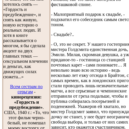
хотелось снять —
фисташковой спине.
«Гордость и
- Малоприятный подарок к свадьбе, -
предубеждение», и
подхватил его собеседник самым свет
снять как живую,
тоном.
новую историю о
реальных людях. И
- Свадьбе?..
хотя в книге
рассказывается о
- О, это не секрет. У нашего гостепри
многом, я бы сделала
мистера Голдсмита единственная дочь,
акцент на двух
Эмили. Милая, скромная девушка, а уж
главных темах —
приданое-то - гостиница со станцией
сексуальном влечении
почтовых карет - сами понимаете… Я
и деньгах, как
невольно знаю всю историю - ведь
движущих силах
несколько лет езжу отсюда в Брайтон, с
сюжета...»
самых времен, как в лондонских приг
стали проводить лишь незначительные
Всем сестрам по
матчи, а все серьезные и чемпионские
серьгам
-
отправили от греха подальше, чтобы и
кинорецензия:
публика собиралась посерьезней и
«Гордость и
поденежней. Ухажеров ей хватало, но
предубеждение»
.
мистер Голдсмит заявил, что принужда
США, 1940 г.: «То, что
дочку не станет, у нее будет неогранич
этот фильм черно-
свобода выбора, и только от них самих
белый, не помешал
зависит, кто окажется счастливчиком.
моему восторгу от