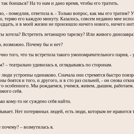
ы так боишься? На то нам и дано время, чтобы его тратить.
но, - помедлив, ответила я. - Только вопрос, как мы его тратим? 
о, теряю его каждую минуту. Казалось, совсем недавно мне испо
идцать, и в моей жизни не произошло ничего нового, ничего инт
 ты хотела? Встретить летающую тарелку? Или живого динозавра
ю, возможно. Почему бы и нет?
очно того, что ты встретила такого умопомрачительного парня, - 
ом? – театрально удивилась я, оглядываясь по сторонам.
се люди устроены одинаково. Сначала они стремятся быстро повзр
 боятся и того, и другого, и в сто раз сильней, - он снова откин
го особенного. Мы рождаемся, учимся, живем, дышим, работаем.
амого себя.
ько кому-то не суждено себя найти.
 бывает. Нет потерянных людей, есть люди, которым не нравится 
е почему? – возмутилась я.