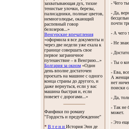
- Чего т
захватывающая дух, тихие
тенистые улочки, березы,
- Да, вер
палисадники, полные цветов,
бесцельн
немноголюдье, окающий
почти тр
распевный говор
белозеров...»
- А чего
Венгерские впечатления
«оформила я все документы и
- Не зна
через две недели уже ехала к
границе совершать свое
- Достат
первое заграничное
путешествие – в Венгрию...»
- Ты о к
Болгария за окном
«Один
день вполне достаточен
- Ева, в
проехать на машине с одного
А женщины
конца страны до другого, и
нет ниче
даже вернуться, если у вас
поиски с
машина быстрая и, если
повезет с дорогами...»
- Да, тол
- Так не
Фанфики по роману
может.
"Гордость и предубеждение"
- Это ещ
*
В т е н и
История Энн де