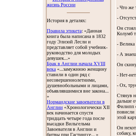
жизнь России
- Что же
- Отсутс
История в деталях:
Он стоял
Правила этикета
: «Данная
Колумб т
книга была написана в 1832
году Элизой Лесли и
- Велика 
представляет собой учебник-
руководство для молодых
- А знае
девушек...»
Брак в Англии начала XVIII
Он скину
века
«...замужнюю женщину
ставили в один ряд с
- Нет-нет
несовершеннолетними,
- Ох, тру
душевнобольными и лицами,
объявлявшимися вне закона...
Стянув н
»
дальше о
Нормандские завоеватели в
Филипп с
Англии
«Хронологически XII
повисли 
век начинается спустя
этой кар
тридцать четыре года после
высадки Вильгельма
Он нехот
Завоевателя в Англии и
собаку, 
битвы при Гастингсе... »