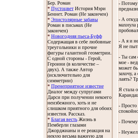
Бер. Роман
- Потому
*
Пустоцвет
История Мэри
предназн
Беннет. Роман (Не закончен)
- А отку
*
Эпистолярные забавы
махнула 
Роман в письмах (Не
пробовал
закончен)
*
Новогодняя пьеса-Буфф
- А я и 
Содержащая в себе любовные
Я не пыт
треугольники и прочие
фигуры галантной геометрии.
- Ты сам
С одной стороны - Герой,
мое - ве
Героини (в количестве –
может бы
двух). А также Автор
захочу, 
(исключительно для
лаять? Т
симметрии)
*
Пренеприятное известие
Я стала 
Диалог между супругами
Карандаш
Дарси при получении некоего
неизбежного, хоть и не
- Просто
слишком приятного для обоих
спокойно
известия. Рассказ.
*
Благая весть
Жизнь в
- Почему 
Пемберли глазами
Джорджианы и ее реакция на
- Неужел
некую весьма важную для