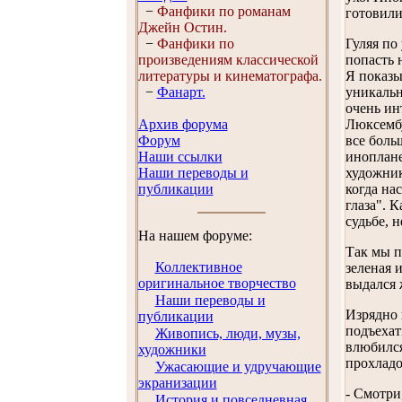
−
Фанфики по романам
готовили
Джейн Остин.
−
Фанфики по
Гуляя по
произведениям классической
попасть 
литературы и кинематографа.
Я показы
−
Фанарт.
уникальн
очень ин
Архив форума
Люксембу
Форум
все боль
Наши ссылки
иноплане
Наши переводы и
художник
публикации
когда на
глаза". 
судьбе, 
На нашем форуме:
Так мы п
Коллективное
зеленая 
оригинальное творчество
выдался 
Наши переводы и
Изрядно 
публикации
подъехат
Живопись, люди, музы,
влюбился
художники
прохладо
Ужасающие и удручающие
экранизации
- Смотри
История и повседневная