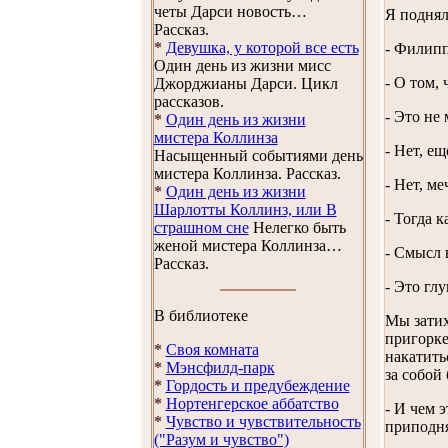
четы Дарси новость…
Я поднял
Рассказ.
*
Девушка, у которой все есть
- Филипп
Один день из жизни мисс
- О том,
Джорджианы Дарси. Цикл
рассказов.
- Это не 
*
Один день из жизни
мистера Коллинза
- Нет, ещ
Насыщенный событиями день
мистера Коллинза. Рассказ.
- Нет, ме
*
Один день из жизни
Шарлотты Коллинз, или В
- Тогда 
страшном сне
Нелегко быть
женой мистера Коллинза…
- Смысл 
Рассказ.
- Это гл
В библиотеке
Мы затих
пригорке
*
Своя комната
накатить
*
Мэнсфилд-парк
за собой
*
Гордость и предубеждение
*
Нортенгерское аббатство
- И чем 
*
Чувство и чувствительность
приподня
("Разум и чувство")