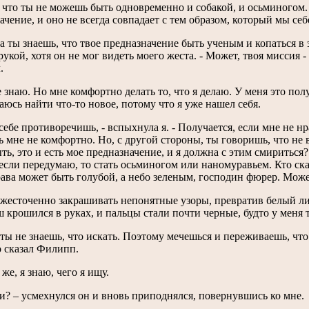
 что ты не можешь быть одновременно и собакой, и осьминогом. 
ачение, и оно не всегда совпадает с тем образом, который мы себ
да ты знаешь, что твое предназначение быть ученым и копаться 
рукой, хотя он не мог видеть моего жеста. - Может, твоя миссия 
.
не знаю. Но мне комфортно делать то, что я делаю. У меня это пол
аюсь найти что-то новое, потому что я уже нашел себя.
 себе противоречишь, - вспыхнула я. - Получается, если мне не нр
дь мне не комфортно. Но, с другой стороны, ты говоришь, что не в
ть, это и есть мое предназначение, и я должна с этим смириться?
а если передумаю, то стать осьминогом или наномуравьем. Кто ска
рава может быть голубой, а небо зеленым, господин фюрер. Может
ожесточенно закрашивать непонятные узоры, превратив белый л
 крошился в руках, и пальцы стали почти черные, будто у меня т
 ты не знаешь, что искать. Поэтому мечешься и переживаешь, что 
 сказал Филипп.
же, я знаю, чего я ищу.
и? – усмехнулся он и вновь приподнялся, повернувшись ко мне.