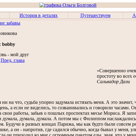
История в деталях
Путешествуем
А
ие забавы
Новикова
:
bobby
вь - мой друг
Пред. глава
«Совершенно очев
простоту во всех 
Сальвадор Дали
 ни на что, судьба упорно задумала истязать меня. А это значит
ень, а если не виделись, то созванивались и говорили часами. О
за свои работы, забыв о пошлых проспектах месье Мориса. Я запи
и думала, думала, думала. А потом мы с Филиппом наслаждалис
м. Будучи в разных концах Парижа, мы как будто были совсем ряд
ике, а он - напротив, где садился обычно, когда бывал у меня, 
гда он приходил ко мне с огромным пакетом еды, зная, что у ме