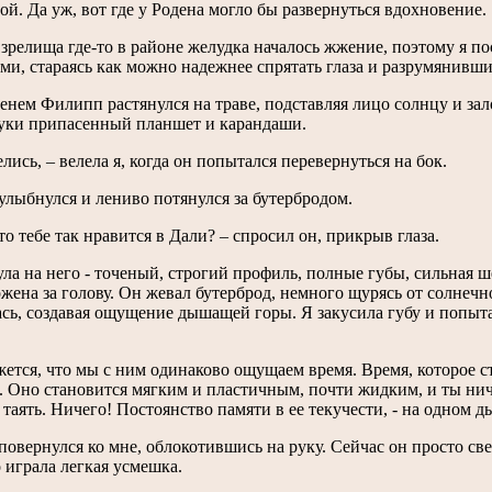
ой. Да уж, вот где у Родена могло бы развернуться вдохновение.
 зрелища где-то в районе желудка началось жжение, поэтому я по
ми, стараясь как можно надежнее спрятать глаза и разрумянивши
енем Филипп растянулся на траве, подставляя лицо солнцу и зало
руки припасенный планшет и карандаши.
елись, – велела я, когда он попытался перевернуться на бок.
лыбнулся и лениво потянулся за бутербродом.
что тебе так нравится в Дали? – спросил он, прикрыв глаза.
ула на него - точеный, строгий профиль, полные губы, сильная 
ожена за голову. Он жевал бутерброд, немного щурясь от солнеч
сь, создавая ощущение дышащей горы. Я закусила губу и попыта
жется, что мы с ним одинаково ощущаем время. Время, которое ст
. Оно становится мягким и пластичным, почти жидким, и ты нич
 таять. Ничего! Постоянство памяти в ее текучести, - на одном 
овернулся ко мне, облокотившись на руку. Сейчас он просто св
о играла легкая усмешка.