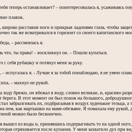
 тебя теперь останавливает? – поинтересовалась я, усаживаясь по
твие плавок.
, широко расставив ноги и прикрыв ладонями глаза, чтобы защит
очно так же всматривался в горизонт со своего капитанского мос
беда, – рассмеялась я.
шь что, ты права! – воскликнул он. – Пошли купаться.
л с себя рубашку и потянул меня за руку.
, – испугалась я. - Лучше я за тобой понаблюдаю, я не умею плава
сиха, – махнул он рукой.
а ходу брюки, он вбежал в воду, словно великан, и, красиво разре
т берега. В этот момент он был похож на большого, добродушног
тал забрызгивать их, подбрасывая в воздух худенькие тельца, а 
на нем, как мартышки на маме-обезьяне. Я помахала ему рукой, д
тиной можно было бесконечно.
я вышел из воды и, принявшись подпрыгивать то на одной ноге, 
которая отряхивается после купания. У меня захватило дух при ви