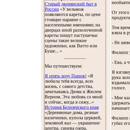
необъятн
Старый дворянский быт в
России
«У вельмож
От этого
появляются кареты, по цене
продукта
стоящие наравне с
населенными имениями; на
Тем врем
дверцах иной раззолоченной
взяла в 
кареты пишут пастушечьи
сцены такие великие
- Не шев
художники, как Ватто или
Буше... »
Филипп у
- Ева, а 
Мы путешествуем:
Я взглян
Я опять хочу Париж!
«Я
рука зал
любила тебя всегда, всю
вздымала
жизнь, с самого детства,
голосе.
зачитываясь Дюма и Жюлем
Верном. Эта любовь со мной
- Мне ка
и сейчас, когда я сижу...»
удержать
История Белозерского края
начинает
«Деревянные дома, резные
наличники, купола церквей,
Филипп п
земляной вал — украшение
губах ег
центра, синева озера,