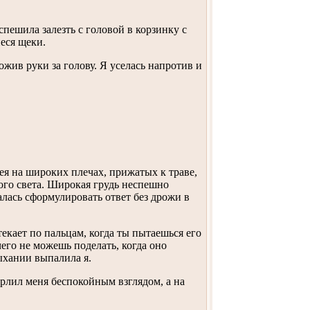
спешила залезть с головой в корзинку с
еся щеки.
жив руки за голову. Я уселась напротив и
шея на широких плечах, прижатых к траве,
ного света. Широкая грудь неспешно
лась сформулировать ответ без дрожи в
екает по пальцам, когда ты пытаешься его
его не можешь поделать, когда оно
дыхании выпалила я.
ерлил меня беспокойным взглядом, а на