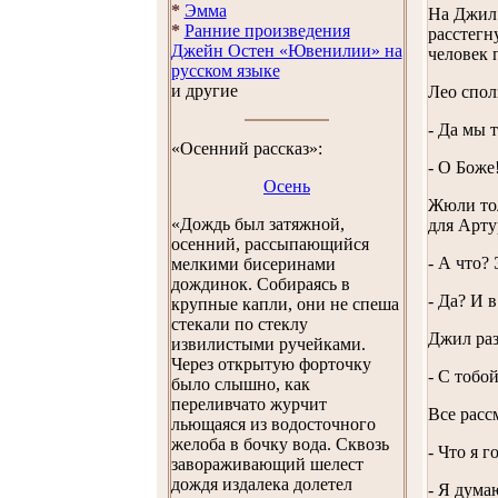
*
Эмма
На Джил 
*
Ранние произведения
расстегн
Джейн Остен «Ювенилии» на
человек 
русском языке
и другие
Лео спол
- Да мы 
«Осенний рассказ»:
- О Боже
Осень
Жюли тол
«Дождь был затяжной,
для Арту
осенний, рассыпающийся
- А что?
мелкими бисеринами
дождинок. Собираясь в
- Да? И 
крупные капли, они не спеша
стекали по стеклу
Джил раз
извилистыми ручейками.
Через открытую форточку
- С тобо
было слышно, как
переливчато журчит
Все расс
льющаяся из водосточного
желоба в бочку вода. Сквозь
- Что я 
завораживающий шелест
дождя издалека долетел
- Я дума