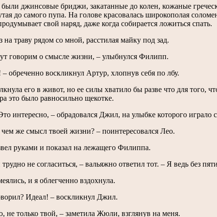
были джинсовые бриджи, закатанные до колен, кожаные греческ
утая до самого пупа. На голове красовалась широкополая соломе
продумывает свой наряд, даже когда собирается ложиться спать.
з на траву рядом со мной, расстилая майку под зад.
тут говорим о смысле жизни, – улыбнулся Филипп.
! – обреченно воскликнул Артур, хлопнув себя по лбу.
кнула его в живот, но ее силы хватило бы разве что для того, ч
ра это было равносильно щекотке.
 Это интересно, – обрадовался Джил, на улыбке которого играло 
в чем же смысл твоей жизни? – поинтересовался Лео.
вел руками и показал на лежащего Филиппа.
й трудно не согласиться, – вальяжно ответил тот. – Я ведь без пя
меялись, и я облегченно вздохнула.
говорил? Идеал! – воскликнул Джил.
ю, не только твой, – заметила Жюли, взглянув на меня.