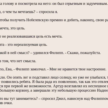
а голову и посмотрела на него: он был серьезным и задумчивым
, о чем ты мечтаешь? – спросила я.
 чтобы получить Нобелевскую премию и добить, наконец, свою ра
мечта, это цель.
е не реализовавшаяся цель есть мечта.
чта - это нереализуемая цель.
какой в ней смысл? – удивился Филипп. - Скажи, пожалуйста.
в том, что нет смысла.
упо, Ева, - Филипп замолчал. - Мне не нравится твое настроение.
ли. Он опять лег и подставил лицо солнцу, но уже не улыбался, т
 появились ребята. Я была рада их появлению, так как это отвл
ся при первой же возможности. Артур возглавлял их неспешное 
 большую корзину, а завершали эту небольшую процессию Нади
это вы тут занимаетесь? – спросил Джил, нависнув над Филиппом
в очки.