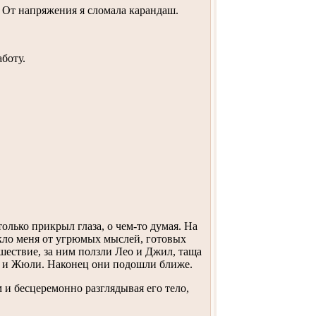
. От напряжения я сломала карандаш.
боту.
олько прикрыл глаза, о чем-то думая. На
екло меня от угрюмых мыслей, готовых
шествие, за ним ползли Лео и Джил, таща
н и Жюли. Наконец они подошли ближе.
 и бесцеремонно разглядывая его тело,