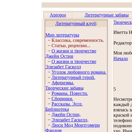
Apropos
Литературные забавы
Творческ
Литературный клуб
:
Иветта 
Мир литературы
−
Классика, современность.
Редактор
−
Статьи, рецензии...
−
О жизни и творчестве
Моя любо
Джейн Остин
Начало
−
О жизни и творчестве
Элизабет Гaскелл
−
Уголок любовного романа.
−
Литературный герой.
−
Афоризмы.
Творческие забавы
5
−
Романы. Повести.
−
Сборники.
Несмотря
−
Рассказы. Эссe.
каждый д
Библиотека
взялась 
−
Джейн Остин,
краской 
−
Элизабет Гaскелл,
телефоно
−
Люси Мод Монтгомери
подоконн
Фандом
ухо. Ино