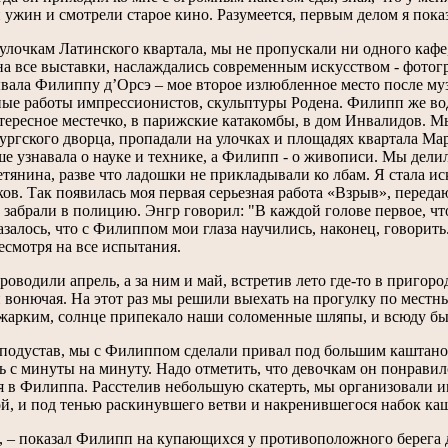
 ужин и смотрели старое кино. Разумеется, первым делом я показ
 улочкам Латинского квартала, мы не пропускали ни одного кафе
на все выставки, наслаждались современным искусством - фотог
вала Филиппу д’Орсэ – мое второе излюбленное место после муз
ые работы импрессионистов, скульптуры Родена. Филипп же вод
тересное местечко, в парижские катакомбы, в дом Инвалидов. М
ргского дворца, пропадали на улочках и площадях квартала Мар
ше узнавала о науке и технике, а Филипп - о живописи. Мы дели
тянина, разве что ладошки не прикладывали ко лбам. Я стала 
ов. Так появилась моя первая серьезная работа «Взрыв», пере
с забрали в полицию. Энгр говорил: "В каждой голове первое, чт
Казалось, что с Филиппом мои глаза научились, наконец, говорить
несмотря на все испытания.
роводили апрель, а за ним и май, встретив лето где-то в пригород
и вонючая. На этот раз мы решили выехать на прогулку по мест
жарким, солнце припекало наши соломенные шляпы, и всюду бы
подустав, мы с Филиппом сделали привал под большим каштано
ь с минуты на минуту. Надо отметить, что девочкам он понравилс
 в Филиппа. Расстелив небольшую скатерть, мы организовали 
й, и под тенью раскинувшего ветви и накренившегося набок каш
, – показал Филипп на купающихся у противоположного берега де