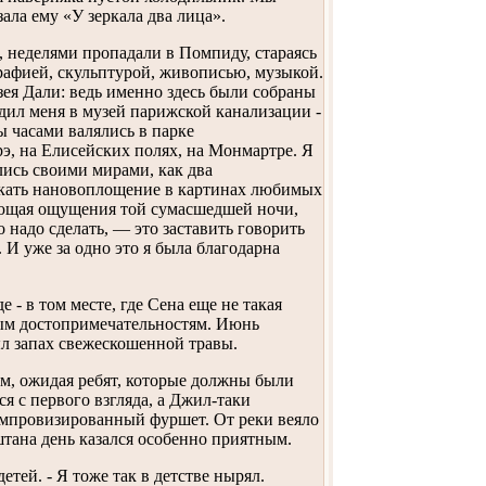
ала ему «У зеркала два лица».
, неделями пропадали в Помпиду, стараясь
рафией, скульптурой, живописью, музыкой.
ея Дали: ведь именно здесь были собраны
ил меня в музей парижской канализации -
ы часами валялись в парке
э, на Елисейских полях, на Монмартре. Я
лись своими мирами, как два
искать нановоплощение в картинах любимых
дающая ощущения той сумасшедшей ночи,
о надо сделать, — это заставить говорить
. И уже за одно это я была благодарна
е - в том месте, где Сена еще не такая
ным достопримечательностям. Июнь
л запах свежескошенной травы.
м, ожидая ребят, которые должны были
я с первого взгляда, а Джил-таки
импровизированный фуршет. От реки веяло
тана день казался особенно приятным.
тей. - Я тоже так в детстве нырял.