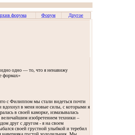
рхив форума
Форум
Другое
идно одно — то, что я ненавижу
ее формах»
, что с Филиппом мы стали видеться почти
н вдохнул в меня новые силы, с которыми я
ралась в своей каморке, измазывалась
ь величайшим изобретением техники –
ом друг с другом - я на своем
улыбался своей грустной улыбкой и теребил
ня наверняка пустой холодильник. Мы