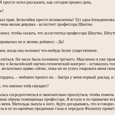
 Я просто хотел рассказать, как сегодня прошел день.
е?
был прав. Бельгийки просто великолепны! Тут одна блондиночка
Очень милая девушка - ассистент профессора Шнетке.
вонил, чтобы сказать, что ассистентка профессора Шнутке, Шпутке
промычал он и звонко добавил: - Да!
они, когда она положит что-нибудь более существенное.
 злиться. На часах была половина третьего. Мысленно я уже про
тку и Бельгийский научно-технический конгресс - оставалось тол
 желательно прямо сейчас, пока он не успел очаровать меня свои
е сердись, – любовно пропел он. - Завтра у меня первый доклад, 
, что именно тебя смущает?
лась сосредоточиться и окончательно проснуться, чтобы помочь е
ные образы помощницы профессора. Я встала и по привычке вск
 меня. Матильда льнула к ноге, будто догадываясь, что я говорю
ла в ее по-щенячьи преданные глаза и передала Филиппу привет