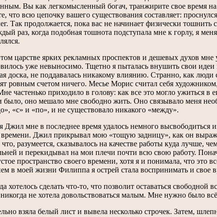
нным. Вы как легкомысленный богач, транжирите свое время на 
е, что всю цепочку вашего существования составляет: проснулся 
лег. Так продолжается, пока вас не начинает физически тошнить с
ждый раз, когда подобная тошнота подступала мне к горлу, я мен
лялся.
 этом царстве ярких рекламных проспектов и дешевых духов мне у
овилось уже невыносимо. Тщетно я пыталась внушить свои идеи м
ая доска, не поддавалась никакому влиянию. Странно, как люди 
ят ровным счетом ничего. Месье Морис считал себя художником,
Мне частенько приходило в голову: как все это могло ужиться в 
и было, оно мешало мне свободно жить. Оно связывало меня нео
до», «с» и «по», и не существовало никакого «между».
я Джил мне в последнее время удалось немного высвободиться из
 времени. Джил прикрывал мою «тощую задницу», как он выража
, что, разумеется, сказывалось на качестве работы куда лучше, 
льней и перекидывал на мои плечи почти всю свою работу. Пона
устое пространство своего времени, хотя я и понимала, что это в
ем в моей жизни Филиппа я острей стала воспринимать и свое в
да хотелось сделать что-то, что позволит оставаться свободной
 никогда не хотела довольствоваться малым. Мне нужно было всё
льно взяла белый лист и вывела несколько строчек. Затем, шлепн