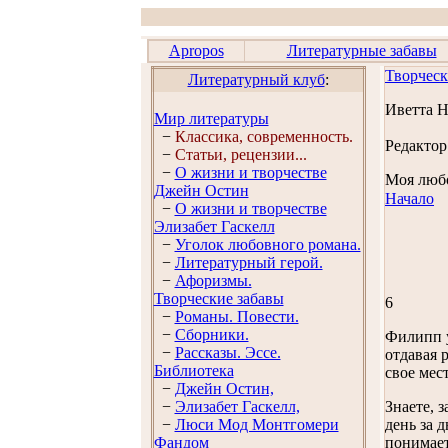
Apropos
Литературные забавы
Творческ
Литературный клуб
:
Иветта 
Мир литературы
−
Классика, современность.
Редактор
−
Статьи, рецензии...
−
О жизни и творчестве
Моя любо
Джейн Остин
Начало
−
О жизни и творчестве
Элизабет Гaскелл
−
Уголок любовного романа.
−
Литературный герой.
−
Афоризмы.
Творческие забавы
6
−
Романы. Повести.
−
Сборники.
Филипп у
−
Рассказы. Эссe.
отдавая 
Библиотека
свое мест
−
Джейн Остин,
−
Элизабет Гaскелл,
Знаете, 
−
Люси Мод Монтгомери
день за 
Фандом
понимает