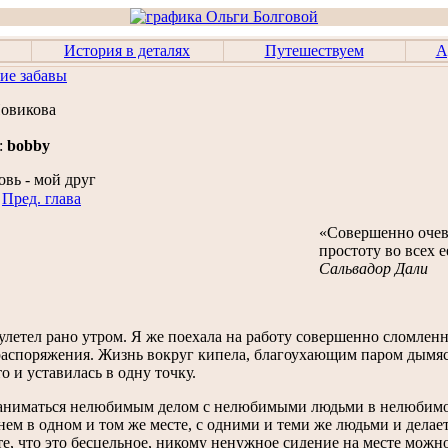
История в деталях
Путешествуем
А
ие забавы
Новикова
:
bobby
вь - мой друг
Пред. глава
«Совершенно очев
простоту во всех 
Сальвадор Дали
летел рано утром. Я же поехала на работу совершенно сломленн
распоряжения. Жизнь вокруг кипела, благоухающим паром дымяс
о и уставилась в одну точку.
заниматься нелюбимым делом с нелюбимыми людьми в нелюбимом
днем в одном и том же месте, с одними и теми же людьми и делает
е, что это бесцельное, никому ненужное сидение на месте можно