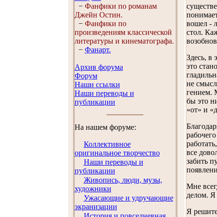
−
Фанфики по романам
существе
Джейн Остин.
понимает
−
Фанфики по
вошел - 
произведениям классической
стол. Ка
литературы и кинематографа.
возобнов
−
Фанарт.
Здесь, в
это стан
Архив форума
гладильн
Форум
не смысл
Наши ссылки
гением. 
Наши переводы и
бы это н
публикации
«от» и «
Благодар
На нашем форуме:
рабочего
работать
Коллективное
все дово
оригинальное творчество
забить п
Наши переводы и
появлени
публикации
Живопись, люди, музы,
Мне всег
художники
делом. Я
Ужасающие и удручающие
экранизации
Я решите
История и повседневная