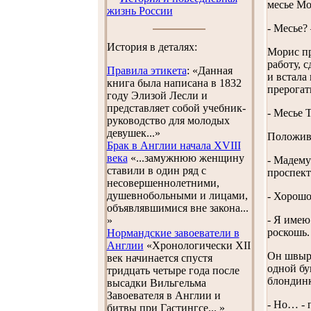
месье Мо
жизнь России
- Месье?
История в деталях:
Морис пр
работу, 
Правила этикета
: «Данная
и встала
книга была написана в 1832
прерогат
году Элизой Лесли и
представляет собой учебник-
- Месье 
руководство для молодых
девушек...»
Положив 
Брак в Англии начала XVIII
века
«...замужнюю женщину
- Мадему
ставили в один ряд с
проспект
несовершеннолетними,
душевнобольными и лицами,
- Хорошо
объявлявшимися вне закона...
- Я имею
»
роскошь.
Нормандские завоеватели в
Англии
«Хронологически XII
Он швырн
век начинается спустя
одной бу
тридцать четыре года после
блондинк
высадки Вильгельма
Завоевателя в Англии и
- Но… - 
битвы при Гастингсе... »