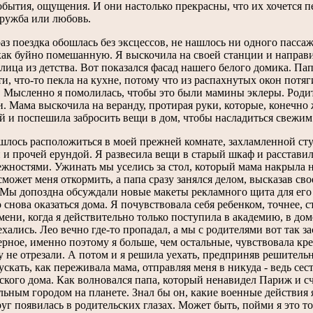
обытия, ощущения. И они настолько прекрасны, что их хочется пер
дружба или любовь.
раз поездка обошлась без эксцессов, не нашлось ни одного пасс
 как буйно помешанную. Я выскочила на своей станции и направи
 лица из детства. Вот показался фасад нашего белого домика. Папа
и, что-то пекла на кухне, потому что из распахнутых окон потя
 Мысленно я помолилась, чтобы это были мамины эклеры. Роди
. Мама выскочила на веранду, протирая руки, которые, конечно 
й и поспешила забросить вещи в дом, чтобы насладиться свежим 
лось расположиться в моей прежней комнате, захламленной ст
 и прочей ерундой. Я развесила вещи в старый шкаф и расстав
жностями. Ужинать мы уселись за стол, который мама накрыла н
 сможет меня откормить, а папа сразу занялся делом, высказав с
 Мы допоздна обсуждали новые макеты рекламного щита для его 
 снова оказаться дома. Я почувствовала себя ребенком, точнее, 
мени, когда я действительно только поступила в академию, в доме
ехались. Лео вечно где-то пропадал, а мы с родителями вот так 
ерное, именно поэтому я больше, чем остальные, чувствовала кре
 не отрезали. А потом и я решила уехать, предприняв решительн
ускать, как переживала мама, отправляя меня в никуда - ведь се
ского дома. Как волновался папа, который ненавидел Париж и сч
ьным городом на планете. Знал бы он, какие военные действия я
руг появилась в родительских глазах. Может быть, пойми я это то