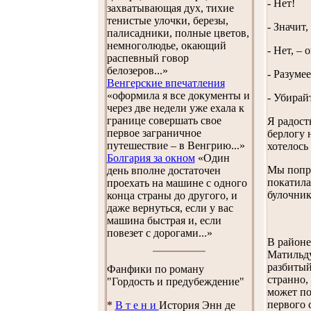
- Нет!
захватывающая дух, тихие
тенистые улочки, березы,
- Значит,
палисадники, полные цветов,
немноголюдье, окающий
- Нет, –
распевный говор
белозеров...»
- Разуме
Венгерские впечатления
«оформила я все документы и
- Убирай
через две недели уже ехала к
границе совершать свое
Я радост
первое заграничное
берлогу 
путешествие – в Венгрию...»
хотелось 
Болгария за окном
«Один
Мы попро
день вполне достаточен
покатила
проехать на машине с одного
булочник
конца страны до другого, и
даже вернуться, если у вас
машина быстрая и, если
повезет с дорогами...»
В районе
Матильду
разбитый
Фанфики по роману
странно,
"Гордость и предубеждение"
может по
первого 
*
В т е н и
История Энн де