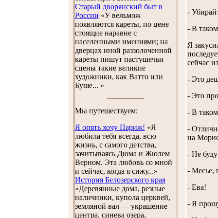
Старый дворянский быт в
- Убирай
России
«У вельмож
появляются кареты, по цене
- В таком
стоящие наравне с
населенными имениями; на
Я закуси
дверцах иной раззолоченной
последуе
кареты пишут пастушечьи
сейчас и
сцены такие великие
художники, как Ватто или
- Это де
Буше... »
- Это про
Мы путешествуем:
- В тако
Я опять хочу Париж!
«Я
- Отличн
любила тебя всегда, всю
на Морис
жизнь, с самого детства,
зачитываясь Дюма и Жюлем
- Не буд
Верном. Эта любовь со мной
- Месье,
и сейчас, когда я сижу...»
История Белозерского края
- Ева!
«Деревянные дома, резные
наличники, купола церквей,
- Я прош
земляной вал — украшение
центра, синева озера,