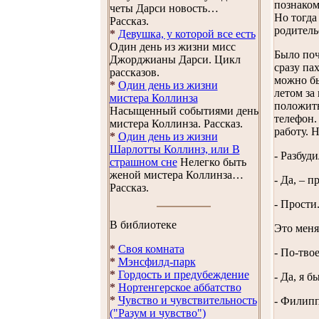
познаком
четы Дарси новость…
Но тогда
Рассказ.
родител
*
Девушка, у которой все есть
Один день из жизни мисс
Было поч
Джорджианы Дарси. Цикл
сразу па
рассказов.
можно бы
*
Один день из жизни
летом за
мистера Коллинза
положить
Насыщенный событиями день
телефон.
мистера Коллинза. Рассказ.
работу. 
*
Один день из жизни
Шарлотты Коллинз, или В
- Разбуд
страшном сне
Нелегко быть
женой мистера Коллинза…
- Да, – п
Рассказ.
- Прости
В библиотеке
Это меня
*
Своя комната
- По-тво
*
Мэнсфилд-парк
*
Гордость и предубеждение
- Да, я б
*
Нортенгерское аббатство
*
Чувство и чувствительность
- Фили
("Разум и чувство")