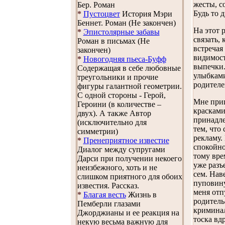
жесты, с
Бер. Роман
Будь то 
*
Пустоцвет
История Мэри
Беннет. Роман (Не закончен)
На этот 
*
Эпистолярные забавы
связать,
Роман в письмах (Не
встречая
закончен)
видимост
*
Новогодняя пьеса-Буфф
выпечки.
Содержащая в себе любовные
улыбками
треугольники и прочие
родителе
фигуры галантной геометрии.
С одной стороны - Герой,
Мне приш
Героини (в количестве –
красками
двух). А также Автор
принадле
(исключительно для
тем, что
симметрии)
рекламу.
*
Пренеприятное известие
спокойно
Диалог между супругами
тому вре
Дарси при получении некоего
уже разъ
неизбежного, хоть и не
сем. Нав
слишком приятного для обоих
пуповину
известия. Рассказ.
меня отп
*
Благая весть
Жизнь в
родитель
Пемберли глазами
криминал
Джорджианы и ее реакция на
тоска вд
некую весьма важную для