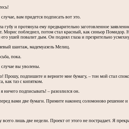
тесь!
 случае, вам придется подписать вот это.
ла губу и протянула ему предварительно заготовленное заявление 
т. Морис побледнел, потом стал красный, как синьор Помидор. Н
з его ушей повалит дым. Он поднял глаза и презрительно усмехну
шевый шантаж, мадемуазель Мелиц.
сьба, пока.
м случае вы уволены.
о! Прошу, подпишите и верните мне бумагу, – тон мой стал спок
а, как таз с кипятком.
у я ничего подписывать! – разозлился он.
 перед вами две бумаги. Примите наконец соломоново решение и
у всего лишь две недели. Проект от этого не пострадает. Я прек