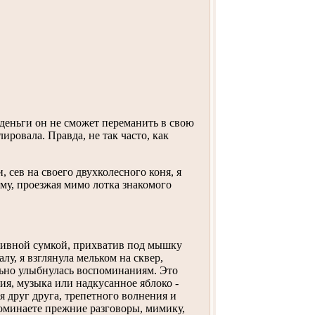
 деньги он не сможет переманить в свою
ировала. Правда, не так часто, как
сев на своего двухколесного коня, я
ому, проезжая мимо лотка знакомого
ртивной сумкой, прихватив под мышку
у, я взглянула мельком на сквер,
льно улыбнулась воспоминаниям. Это
фия, музыка или надкусанное яблоко -
 друг друга, трепетного волнения и
споминаете прежние разговоры, мимику,