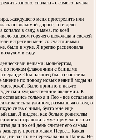
ежить заново, сначала - с самого начала.
ажира, жаждущего меня пристрелить или
лась по знакомой дороге, то и дело
 копался в саду, а мама, по всей
гивало запахом горячего шоколада и свежей
тели встретили меня со счастливыми
же, были в муке. Я крепко расцеловала
воздухом в саду.
уденческими вещами: мольбертом,
ила по полкам флакончики с банными
а веранде. Она наконец была счастлива
вое мнение по поводу новых веяний моды на
мастерской. Было приятно и как-то
студенткой художественной академии. К
 оставались только я и Лео - все остальные
засиживались за ужином, размышляя о том, о
пкую связь с ними, будто мне еще
ый шаг. Я видела, как больно родителям
стер моих отправили замуж прямехонько из
итал да и по сей день считает его самым
 разверну против мадам Перье... Какая
гда, ни за что не переехала бы в Париж. Не