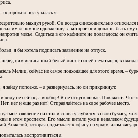
риса.
 – осторожно постучалась я.
езрительно махнул рукой. Он всегда снисходительно относился 
сделал им огромное одолжение, за которое они должны быть ему 
 напротив месье. Садиться в его кабинете не полагалось: он счит
ива.
Тюльи, я бы хотела подписать заявление на отпуск.
перед ним исписанный белый лист с синей печатью, я, в ожидан
азель Мелиц, сейчас не самое подходящее для этого время, – бурк
а.
, я зайду попозже, – я развернулась, но он прикрикнул:
 в виду не сейчас, а вообще! Я не отпускаю вас. Покажите. Что 
 Нет, нет и еще раз нет! Отправляйтесь на свое рабочее место.
ул мое заявление на стол и снова углубился в свою бумагу, хотя 
квы в этом проспекте. Его мысли витали уже в недалеком будущ
ой Анжелой, которая подъезжает к офису на ярком, алом «ягуаре
попыталась воспротивиться я.