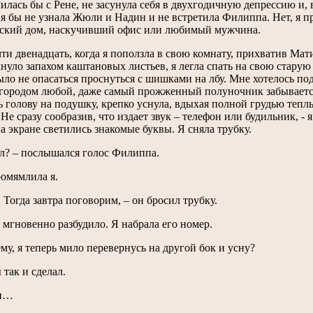
илась бы с Рене, не засунула себя в двухгодичную депрессию и,
 я бы не узнала Жюли и Надин и не встретила Филиппа. Нет, я пр
ьский дом, наскучивший офис или любимый мужчина.
ти двенадцать, когда я поползла в свою комнату, прихватив Мат
хнуло запахом каштановых листьев, я легла спать на свою старую 
ло не опасаться проснуться с шишками на лбу. Мне хотелось под
 городом любой, даже самый прожженный полуночник забывается 
 голову на подушку, крепко уснула, вдыхая полной грудью тепл
 Не сразу сообразив, что издает звук – телефон или будильник, - 
На экране светились знакомые буквы. Я сняла трубку.
ил? – послышался голос Филиппа.
ромямлила я.
. Тогда завтра поговорим, – он бросил трубку.
 мгновенно разбудило. Я набрала его номер.
ему, я теперь мило перевернусь на другой бок и усну?
ы так и сделал.
пп…