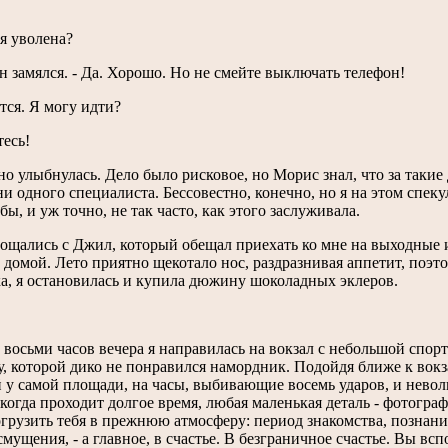
 я уволена?
 он замялся. - Да. Хорошо. Но не смейте выключать телефон!
ется. Я могу идти?
тесь!
но улыбнулась. Дело было рисковое, но Морис знал, что за такие
ни одного специалиста. Бессовестно, конечно, но я на этом спекул
бы, и уж точно, не так часто, как этого заслуживала.
щались с Джил, который обещал приехать ко мне на выходные и, 
 домой. Лето приятно щекотало нос, раздразнивая аппетит, поэт
а, я остановилась и купила дюжину шоколадных эклеров.
 восьми часов вечера я направилась на вокзал с небольшой спо
, которой дико не понравился намордник. Подойдя ближе к вокзал
 у самой площади, на часы, выбивающие восемь ударов, и нево
 когда проходит долгое время, любая маленькая деталь - фотогра
грузить тебя в прежнюю атмосферу: период знакомства, познания
смущения, - а главное, в счастье. В безграничное счастье. Вы в