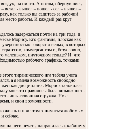
воздух, на ничто. А потом, обернувшись,
– встал - вышел – вошел - сел – вышел –
разу, как только вы садитесь за рабочий
яла место работы. И каждый раз круг
далось задержаться почти на три года, и
есье Морису. Его фантазия, плоская как
с уверенностью говорят о вещах, в которых
 стратегом, коммерсантом и, безусловно,
его маленьком, ничтожном тельце? И, что
бходимостью рабочего графика, точками
 этого тиранического ига табеля учета
лся, а я имела возможность свободно
чем жесткая дисциплина. Морис становился
чалу мне это нравилось: была возможность
сего лишь зловонная стружка. Но с
ремя, и свои возможности.
 всю жизнь и при этом заниматься любимым
 и сейчас.
ув на него печать, направилась к кабинету