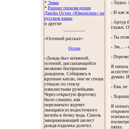
- Ладно.
*
Эмма
*
Ранние произведения
- И как ж
Джейн Остен «Ювенилии» на
русском языке
- Артур 
и другие
глазки. 
- Ты поз
«Осенний рассказ»:
- Эм… - 
Осень
- Перезв
«Дождь был затяжной,
осенний, рассыпающийся
Я начала
мелкими бисеринами
ассистен
дождинок. Собираясь в
думаю. И
крупные капли, они не спеша
стекали по стеклу
- Ева, н
извилистыми ручейками.
Через открытую форточку
- Хорошо
было слышно, как
переливчато журчит
Я попыта
льющаяся из водосточного
откровен
желоба в бочку вода. Сквозь
освежила
завораживающий шелест
посмотре
дождя издалека долетел
пятку.