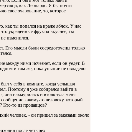
 его. Если бы я мог только найти
мерзавца, как Леонардс. Я бы почти
ыло свое очарование, то, которое
о, как ты попался на краже яблок. У нас
, что украденные фрукты вкуснее, ты
 не изменился.
рет. Его мысли были сосредоточены только
тался.
е между ними исчезнет, если он уедет. В
 одном и том же, пока уныние не овладело
 был у себя в комнате, когда услышал
шел. Поэтому я уже собирался выйти в
з; она нахмурилась и втолкнула меня
а сообщение какому-то человеку, который
? Кто-то из продавцов?
хий человек, - он пришел за заказами около
риходил после четырех.