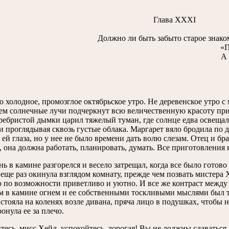
Глава XXXI
Должно ли быть забыто старое знако
«П
А 
 холодное, промозглое октябрьское утро. Не деревенское утро 
ем солнечные лучи подчеркнут всю величественную красоту прир
ребристой дымки царил тяжелый туман, где солнце едва освеща
 проглядывая сквозь густые облака. Маргарет вяло бродила по д
 ей глаза, но у нее не было времени дать волю слезам. Отец и бр
 она должна работать, планировать, думать. Все приготовления к
нь в камине разгорелся и весело затрещал, когда все было готово
еще раз окинула взглядом комнату, прежде чем позвать мистера 
 по возможности приветливо и уютно. И все же контраст между
 в камине огнем и ее собственными тоскливыми мыслями был та
стояла на коленях возле дивана, пряча лицо в подушках, чтобы н
онула ее за плечо.
тесь, мисс Хейл, успокойтесь, дорогая! Вы не должны сдаваться,