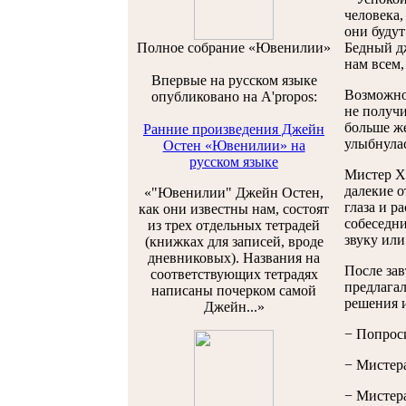
человека,
они будут
Полноe собраниe «Ювенилии»
Бедный дж
нам всем,
Впервые на русском языке
Возможно,
опубликовано на A'propos:
не получи
больше же
Ранние произведения Джейн
улыбнулас
Остен «Ювенилии» на
русском языке
Мистер Хе
далекие о
«"Ювенилии" Джейн Остен,
глаза и р
как они известны нам, состоят
собеседни
из трех отдельных тетрадей
звуку или
(книжках для записей, вроде
дневниковых). Названия на
После зав
соответствующих тетрадях
предлагал
написаны почерком самой
решения и
Джейн...»
− Попроси
− Мистера
− Мистера