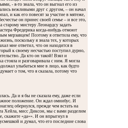
ями, - я-то знала, что он выгнал его из
вались вежливыми друг с другом, – он начал
ал, и как его повесят за участие в мятеже,
есчестье он принес своей семье – и все это,
ла старому мистеру Леонардсу задать
астера Фредерика когда-нибудь отмоют
ым мерзавцем! Поэтому я ответила ему, что
жизнь, поскольку я знала тех, у которых
хал мне ответил, что он находится в
оторый к своему несчастью поступил дурно,
ительство. Да кто он такой! Взял и
ока стояла и разговаривала с ним. Я могла
одолжал улыбаться мне в лицо, как будто
умает о том, что я сказала, потому что
лась. Да и я бы не сказала ему, даже если
о важное положение. Он ждал омнибус. И
 наглец обернулся, прежде чем встать на
та Хейла, мисс Диксон, мы с вами разделим
е, скажите «да»». И он впрыгнул в
 усмешкой и думал, что его последние слова