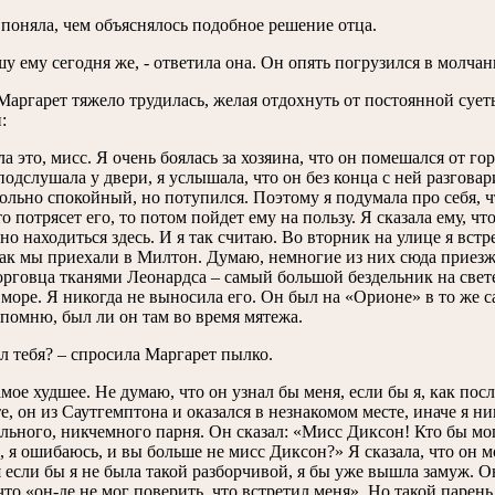
поняла, чем объяснялось подобное решение отца.
у ему сегодня же, - ответила она. Он опять погрузился в молчан
Маргарет тяжело трудилась, желая отдохнуть от постоянной суе
:
ла это, мисс. Я очень боялась за хозяина, что он помешался от го
 подслушала у двери, я услышала, что он без конца с ней разговар
ольно спокойный, но потупился. Поэтому я подумала про себя, чт
то потрясет его, то потом пойдет ему на пользу. Я сказала ему, ч
но находиться здесь. И я так считаю. Во вторник на улице я вст
как мы приехали в Милтон. Думаю, немногие из них сюда приезж
орговца тканями Леонардса – самый большой бездельник на свете
 море. Я никогда не выносила его. Он был на «Орионе» в то же с
 помню, был ли он там во время мятежа.
л тебя? – спросила Маргарет пылко.
амое худшее. Не думаю, что он узнал бы меня, если бы я, как посл
, он из Саутгемптона и оказался в незнакомом месте, иначе я ни
льного, никчемного парня. Он сказал: «Мисс Диксон! Кто бы мог 
 я ошибаюсь, и вы больше не мисс Диксон?» Я сказала, что он м
я если бы я не была такой разборчивой, я бы уже вышла замуж. 
что «он-де не мог поверить, что встретил меня». Но такой парень 