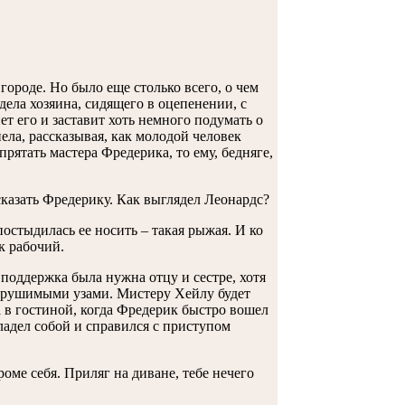
 городе. Но было еще столько всего, о чем
дела хозяина, сидящего в оцепенении, с
т его и заставит хоть немного подумать о
нела, рассказывая, как молодой человек
рятать мастера Фредерика, то ему, бедняге,
сказать Фредерику. Как выглядел Леонардс?
постыдилась ее носить – такая рыжая. И ко
к рабочий.
 поддержка была нужна отцу и сестре, хотя
 нерушимыми узами. Мистеру Хейлу будет
а в гостиной, когда Фредерик быстро вошел
адел собой и справился с приступом
роме себя. Приляг на диване, тебе нечего