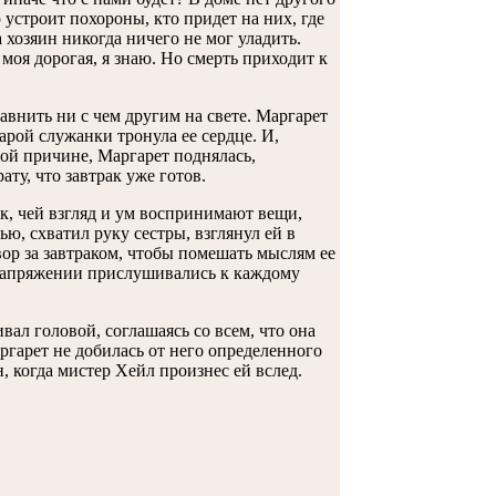
 устроит похороны, кто придет на них, где
 хозяин никогда ничего не мог уладить.
моя дорогая, я знаю. Но смерть приходит к
равнить ни с чем другим на свете. Маргарет
арой служанки тронула ее сердце. И,
гой причине, Маргарет поднялась,
ту, что завтрак уже готов.
ик, чей взгляд и ум воспринимают вещи,
ю, схватил руку сестры, взглянул ей в
овор за завтраком, чтобы помешать мыслям ее
в напряжении прислушивались к каждому
вал головой, соглашаясь со всем, что она
ргарет не добилась от него определенного
 когда мистер Хейл произнес ей вслед.