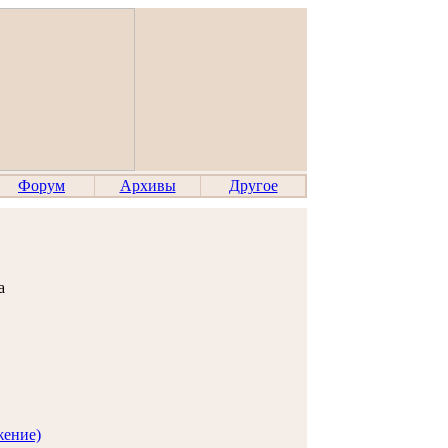
Форум
Архивы
Другое
а
,
жение)