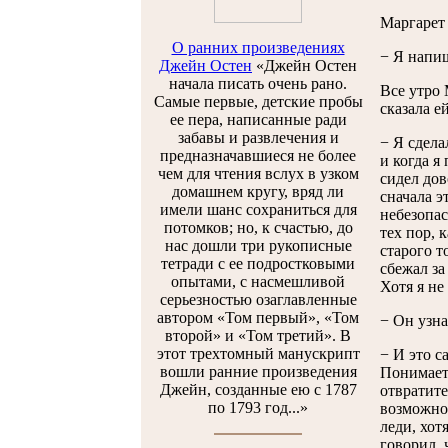
Маргарет 
О ранних произведениях
− Я напиш
Джейн Остен
«Джейн Остен
начала писать очень рано.
Все утро 
Самые первые, детские пробы
сказала ей
ее пера, написанные ради
забавы и развлечения и
− Я сдела
предназначавшиеся не более
и когда я
чем для чтения вслух в узком
сидел дов
домашнем кругу, вряд ли
сначала э
имели шанс сохраниться для
небезопас
потомков; но, к счастью, до
тех пор, 
нас дошли три рукописные
старого т
тетради с ее подростковыми
сбежал за
опытами, с насмешливой
Хотя я не
серьезностью озаглавленные
автором «Том первый», «Том
− Он узна
второй» и «Том третий». В
этот трехтомный манускрипт
− И это с
вошли ранние произведения
Понимаете
Джейн, созданные ею с 1787
отвратите
по 1793 год...»
возможно,
леди, хот
говорил, 