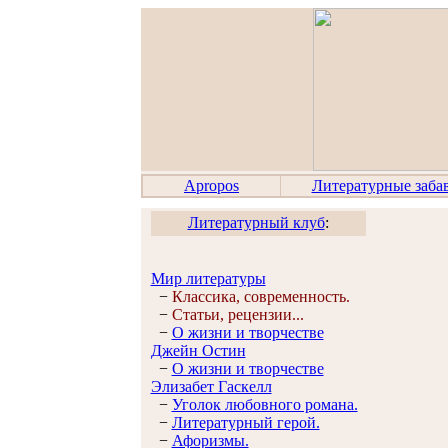
Apropos
Литературные заба
Литературный клуб
:
Мир литературы
−
Классика, современность.
−
Статьи, рецензии...
−
О жизни и творчестве
Джейн Остин
−
О жизни и творчестве
Элизабет Гaскелл
−
Уголок любовного романа.
−
Литературный герой.
−
Афоризмы.