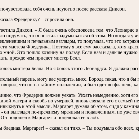
почувствовала себя очень неуютно после рассказа Диксон.
казала Фредерику? – спросила она.
ответила Диксон. – Я была очень обеспокоена тем, что Леонардс в
о подумать, что я не стала задумываться об этом. Но когда я уви
екленевшим и печальным взглядом, то подумала, что это встряхне
сти мастера Фредерика. Поэтому я все ему рассказала, хотя крас
о мной. Это пошло хозяину на пользу. Если нам и дальше нужно п
ать, прежде чем приедет мистер Белл.
 боюсь мистера Белла. Но я боюсь этого Леонардса. Я должна рас
тельный парень, могу вас уверить, мисс. Борода такая, что я бы 
говорил, что он на тайном положении, и был одет во фланель, ка
идно, что Фредерик должен уехать. Уехать немедленно, хотя его
живой матери и скорбь по умершей, вновь связали его с семьей
ивыкнуть к этой мысли. Маргарет думала об этом, сидя у камин
 - он выглядел по-прежнему мрачным и подавленным, но уже овл
 Он подошел к Маргарет и поцеловал ее в лоб.
ы бледная, Маргарет! – сказал он тихо. – Ты подумала обо всех, к