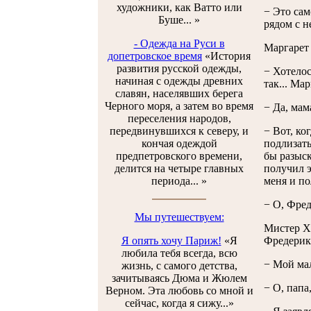
художники, как Ватто или
− Это сам
Буше... »
рядом с н
- Одежда на Руси в
Маргарет 
допетровское время
«История
развития русской одежды,
− Хотелос
начиная с одежды древних
так... Ма
славян, населявших берега
Черного моря, а затем во время
− Да, мам
переселения народов,
передвинувшихся к северу, и
− Вот, ко
кончая одеждой
подлизать
предпетровского времени,
бы разыск
делится на четыре главных
получил э
периода... »
меня и по
− О, Фред
Мы путешествуем:
Мистер Хе
Я опять хочу Париж!
«Я
Фредерика
любила тебя всегда, всю
− Мой мал
жизнь, с самого детства,
зачитываясь Дюма и Жюлем
− О, папа
Верном. Эта любовь со мной и
сейчас, когда я сижу...»