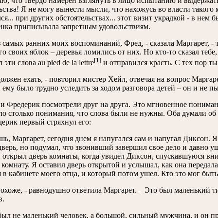
яю, что твердо намерен взглянуть в лицо испытанию и выдержать
ьства! Я не могу вынести мысли, что нахожусь во власти такого 
ся... при других обстоятельствах... этот визит украдкой - в нем б
нка приписывала запретным удовольствиям.
 самых ранних моих воспоминаний, Фред, - сказала Маргарет, - т
о своих яблок – деревья ломились от них. Но кто-то сказал тебе
[1]
эти слова au pied de la lettre
и отправился красть. С тех пор ты
должен ехать, - повторил мистер Хейл, отвечая на вопрос Марга
и ему было трудно уследить за ходом разговора детей – он и не пы
и Фредерик посмотрели друг на друга. Это мгновенное понимани
ло столько понимания, что слова были не нужны. Оба думали об
ерик первый стряхнул его:
шь, Маргарет, сегодня днем я напугался сам и напугал Диксон. Я
дверь, но подумал, что звонивший завершил свое дело и давно у
 открыл дверь комнаты, когда увидел Диксон, спускавшуюся вни
 комнату. Я оставил дверь открытой и услышал, как она передал
 в кабинете моего отца, и который потом ушел. Кто это мог быть
охоже, - равнодушно ответила Маргарет. – Это был маленький ти
в.
был не маленький человек, а большой, сильный мужчина, и он п