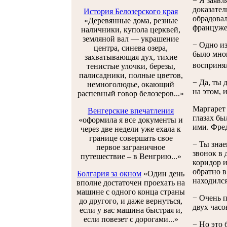
− Я заявл
доказател
История Белозерского края
обрадовал
«Деревянные дома, резные
француже
наличники, купола церквей,
земляной вал — украшение
− Одно из
центра, синева озера,
было мног
захватывающая дух, тихие
воспринял 
тенистые улочки, березы,
палисадники, полные цветов,
− Да, ты 
немноголюдье, окающий
на этом, 
распевный говор белозеров...»
Маргарет 
Венгерские впечатления
глазах бы
«оформила я все документы и
ими. Фред
через две недели уже ехала к
границе совершать свое
− Ты знае
первое заграничное
звонок в 
путешествие – в Венгрию...»
коридор и
обратно в
Болгария за окном
«Один день
находился
вполне достаточен проехать на
машине с одного конца страны
− Очень п
до другого, и даже вернуться,
двух часо
если у вас машина быстрая и,
если повезет с дорогами...»
− Но это 