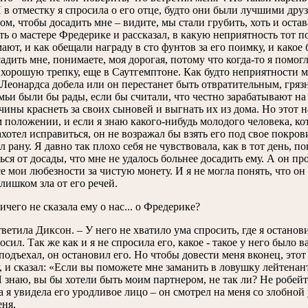
И в отместку я спросила о его отце, будто они были лучшими друзь
ом, чтобы досадить мне – видите, мы стали грубить, хоть и оста
ь о мастере Фредерике и рассказал, в какую неприятность тот поп
ают, и как обещали награду в сто фунтов за его поимку, и какое б
адить мне, понимаете, моя дорогая, потому что когда-то я помог
орошую трепку, еще в Саутгемптоне. Как будто неприятности м
еонардса добела или он перестанет быть отвратительным, грязн
мьи были бы рады, если бы считали, что честно зарабатывают на 
ины краснеть за своих сыновей и выгнать их из дома. Но этот на
 положении, и если я знаю какого-нибудь молодого человека, к
ахотел исправиться, он не возражал бы взять его под свое покров
л рану. Я давно так плохо себя не чувствовала, как в тот день, п
ься от досады, что мне не удалось больнее досадить ему. А он пр
е мои любезности за чистую монету. И я не могла понять, что он д
лишком зла от его речей.
ичего не сказала ему о нас... о Фредерике?
ответила Диксон. – У него не хватило ума спросить, где я останови
осил. Так же как и я не спросила его, какое - такое у него был
 подъехал, он остановил его. Но чтобы довести меня вконец, этот
 и сказал: «Если вы поможете мне заманить в ловушку лейтенан
Я знаю, вы бы хотели быть моим партнером, не так ли? Не робейт
а я увидела его уродливое лицо – он смотрел на меня со злобной
ня.