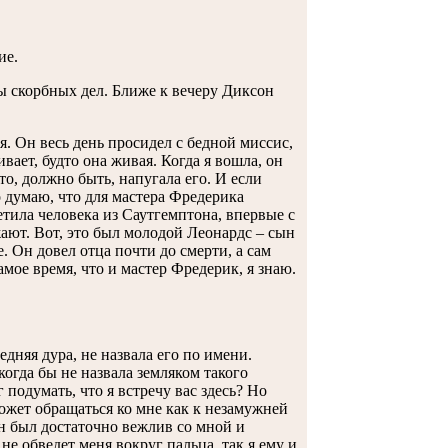
ие.
ты скорбных дел. Ближе к вечеру Диксон
ря. Он весь день просидел с бедной миссис,
ивает, будто она живая. Когда я вошла, он
о, должно быть, напугала его. И если
то думаю, что для мастера Фредерика
ретила человека из Саутгемптона, впервые с
ают. Вот, это был молодой Леонардс – сын
. Он довел отца почти до смерти, а сам
амое время, что и мастер Фредерик, я знаю.
едняя дура, не назвала его по имени.
когда бы не назвала земляком такого
подумать, что я встречу вас здесь? Но
ожет обращаться ко мне как к незамужней
Он был достаточно вежлив со мной и
не обведет меня вокруг пальца, так я ему и