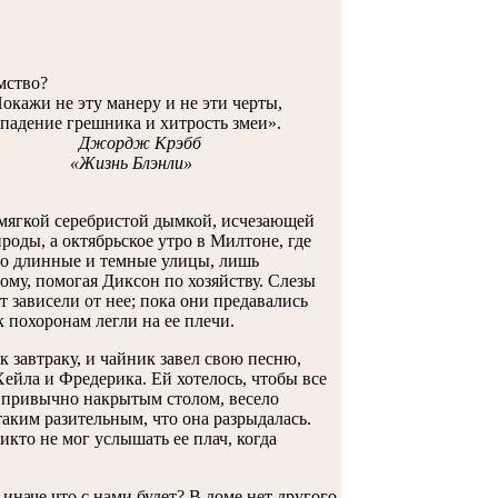
мство?
окажи не эту манеру и не эти черты,
падение грешника и хитрость змеи».
Джордж Крэбб
«Жизнь Блэнли»
с мягкой серебристой дымкой, исчезающей
оды, а октябрьское утро в Милтоне, где
ло длинные и темные улицы, лишь
ому, помогая Диксон по хозяйству. Слезы
ат зависели от нее; пока они предавались
 похоронам легли на ее плечи.
 к завтраку, и чайник завел свою песню,
Хейла и Фредерика. Ей хотелось, чтобы все
 привычно накрытым столом, весeло
ким разительным, что она разрыдалась.
икто не мог услышать ее плач, когда
 иначе что с нами будет? В доме нет другого