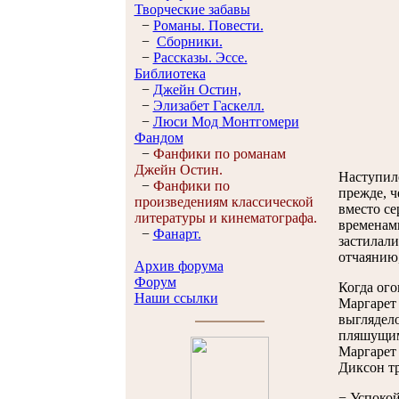
Творческие забавы
−
Романы. Повести.
−
Сборники.
−
Рассказы. Эссe.
Библиотека
−
Джейн Остин,
−
Элизабет Гaскелл.
−
Люси Мод Монтгомери
Фандом
−
Фанфики по романам
Джейн Остин.
Наступило
−
Фанфики по
прежде, ч
произведениям классической
вместо се
литературы и кинематографа.
временами
−
Фанарт.
застилали
отчаянию,
Архив форума
Форум
Когда ого
Наши ссылки
Маргарет 
выглядело
пляшущим
Маргарет 
Диксон тр
− Успокой