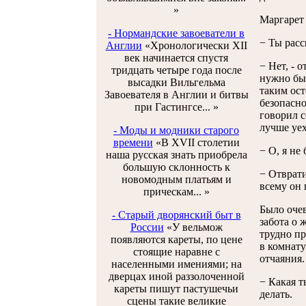
»
Маргарет 
- Нормандские завоеватели в
− Ты расс
Англии
«Хронологически XII
век начинается спустя
− Нет, - 
тридцать четыре года после
нужно был
высадки Вильгельма
таким ост
Завоевателя в Англии и битвы
безопасно
при Гастингсе... »
говорил с
лучше уех
- Моды и модники старого
времени
«В XVII столетии
− О, я не
наша русская знать приобрела
большую склонность к
− Отврати
новомодным платьям и
всему он 
прическам... »
Было очев
- Старый дворянский быт в
забота о 
России
«У вельмож
трудно пр
появляются кареты, по цене
в комнату
стоящие наравне с
отчаяния.
населенными имениями; на
дверцах иной раззолоченной
− Какая т
кареты пишут пастушечьи
делать.
сцены такие великие