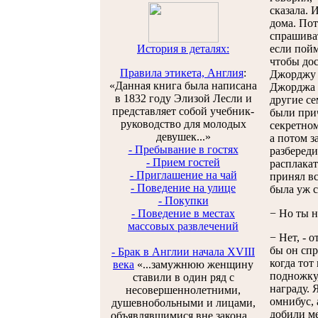
сказала. 
дома. Пот
спрашиват
История в деталях:
если пойм
чтобы дос
Правила этикета, Англия
:
Джорджу х
«Данная книга была написана
Джорджа Л
в 1832 году Элизой Лесли и
другие се
представляет собой учебник-
были прич
руководство для молодых
секретном
девушек...»
а потом з
- Пребывание в гостях
разбереди
- Прием гостей
расплакат
- Приглашение на чай
принял вс
- Поведение на улице
была уж с
- Покупки
- Поведение в местах
− Но ты н
массовых развлечений
− Нет, - 
бы он спр
- Брак в Англии начала XVIII
когда тот
века
«...замужнюю женщину
подножку,
ставили в один ряд с
награду. 
несовершеннолетними,
омнибус, 
душевнобольными и лицами,
добили ме
объявлявшимися вне закона...