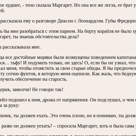
ое худшее, - тихо сказала Маргарет. Но она все же легла, ее брат
ей.
рассказала ему о разговоре Диксон с Леонардсом. Губы Фредери
ь бы мне разобраться с этим парнем. На борту корабля не было х
ргарет, ты знаешь обстоятельства дела?
а рассказывала мне.
гда все достойные моряки были возмущены поведением капитана,
ся… тьфу! И подумать только, он здесь! О, если бы он узнал, что
ал меня, чтобы отомстить за свои старые обиды. Я бы предпочел,
ту сотню фунтов, в которую меня оценили. Как жаль, что бедну
лучить обеспечение на старость.
ерик, замолчи! Не говори так!
йл подошел к ним, дрожа от напряжения. Он подслушал, о чем 
 за руку:
ьчик, ты должен ехать. Это очень плохо, но я понимаю, ты долже
, разве он должен уехать? – спросила Маргарет, хоть и была сама