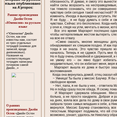
обязанность. И думаю, я смогу это вынести 
языке опубликовано
найти силы возразить на несправедливые
на A'propos:
так тяжело сознавать, что
он
совершенно 
чувствую себя сегодня такой несчастной? Я 
Ранние произведения
изменить. Иногда я вынуждена уступить. Нет,
Джейн Остен
Я не буду… я не буду думать о себе и св
«Ювенилии» на русском
чувствах. Сейчас это бесполезно. Когда-ниб
языке
у огня и, глядя на угли, мечтать о жизни, ко
Все это время Маргарет поспешно одева
«"Ювенилии" Джейн
чтобы нетерпеливым жестом вытереть сле
Остен, как они
на всю ее отвагу.
известны нам, состоят
«Смею сказать, многие женщины допуск
из трех отдельных
обнаруживают их слишком поздно. И как горд
тетрадей (книжках для
тогда я не знала. Это чувство пришло ко
записей, вроде
дневниковых).
началось. Теперь я не сдамся. Пусть мне б
Названия на
Но я буду очень спокойной и сдержанной, и 
соответствующих
не увижу его – он явно будет избегат
тетрадях написаны
неудивительно, что он избегает меня, веря в
почерком самой
Маргарет вышла из дома и быстро зашаг
Джейн...»
воспоминания.
Когда она вернулась домой, отец сказал ей
− Умница! Ты была у миссис Баучер. Я бы 
свободное время.
− Нет, папа, я не была у нее, - ответила М
Но я пойду сразу после обеда. Я схожу, пок
И Маргарет сдержала обещание. Миссис
больна, а не просто хандрила. Добрая и р
на днях, взяла все дела по дому в свои рук
забрала троих самых младших к себе, а Ник
О ранних
вернулся. Миссис Баучер становилось все
произведениях Джейн
тягостным. Маргарет подумала, что ей стои
Остен
«Джейн Остен
возможно, узнает, удалось ли Николасу обра