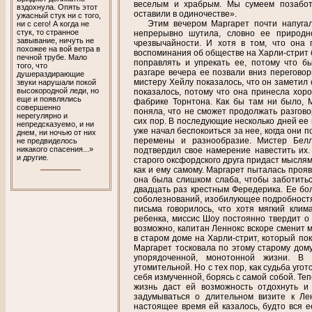
веселым и храбрым. Мы сумеем позаботи
вздохнула. Опять этот
оставили в одиночестве».
ужасный стук ни с того,
Этим вечером Маргарет почти напугала
ни с сего! А когда не
стук, то странное
непрерывно шутила, словно ее природн
завывание, ничуть не
чрезвычайности. И хотя в том, что она 
похожее на вой ветра в
воспоминания об обществе на Харли-стрит 
печной трубе. Мало
поправлять и упрекать ее, потому что б
того, что
разгаре вечера ее позвали вниз переговори
душераздирающие
мистеру Хейлу показалось, что он заметил 
звуки нарушали покой
высокородной леди, но
показалось, потому что она принесла хор
еще и появлялись
фабрике Торнтона. Как бы там ни было, 
совершенно
поняла, что не сможет продолжать разгово
нерегулярно и
сих пор. В последующие несколько дней ее
непредсказуемо, и ни
уже начал беспокоиться за нее, когда они
днем, ни ночью от них
перемены и разнообразие. Мистер Бел
не предвиделось
никакого спасения...»
подтвердил свое намерение навестить их.
и другие.
старого oксфордского друга придаст мыслям
как и ему самому. Маргарет пыталась прояв
она была слишком слаба, чтобы заботитьс
двадцать раз крестным Фередерика. Ее бо
соболезнований, изобилующее подробностям
письма говорилось, что хотя мягкий кли
ребенка, миссис Шоу постоянно твердит о 
возможно, капитан Леннокс вскоре сменит м
в старом доме на Харли-стрит, который по
Маргарет тосковала по этому старому дом
упорядоченной, монотонной жизни. В
утомительной. Но с тех пор, как судьба уго
себя измученной, борясь с самой собой. Те
жизнь даст ей возможность отдохнуть и
задумываться о длительном визите к Ле
настоящее время ей казалось, будто вся е