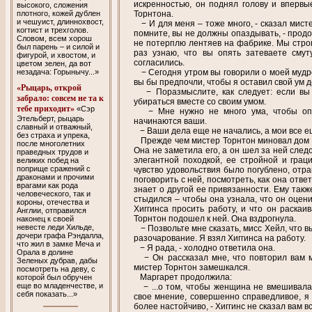
искренностью, он поднял голову и впервы
высокого, сложения
плотного, кожей дублен
Торнтона.
и чешуист, длиннохвост,
− И для меня – тоже много, - сказал мисте
когтист и трехголов.
помните, вы не должны опаздывать, - продо
Словом, всем хорош
не потерплю лентяев на фабрике. Мы стро
был парень – и силой и
раз узнаю, что вы опять затеваете смут
фигурой, и хвостом, и
согласились.
цветом зелен, да вот
незадача: Горынычу...»
− Сегодня утром вы говорили о моей мудрос
вы бы предпочли, чтобы я оставил свой ум 
«Рыцарь, открой
− Поразмыслите, как следует: если вы 
забрало: совсем не та к
убираться вместе со своим умом.
тебе приходит»
«Сэр
− Мне нужно не много ума, чтобы опре
Этельберт, рыцарь
начинаются ваши.
славный и отважный,
− Ваши дела еще не начались, а мои все е
без страха и упрека,
Прежде чем мистер Торнтон миновал дом м
после многолетних
Она не заметила его, а он шел за ней след
праведных трудов и
элегантной походкой, ее стройной и грац
великих побед на
поприще сражений с
чувство удовольствия было погублено, отра
драконами и прочими
поговорить с ней, посмотреть, как она отве
врагами как рода
знает о другой ее привязанности. Ему такж
человеческого, так и
стыдился – чтобы она узнала, что он оцени
короны, отечества и
Хиггинса просить работу, и что он раска
Англии, отправился
Торнтон подошел к ней. Она вздрогнула.
наконец к своей
невесте леди Хильде,
− Позвольте мне сказать, мисс Хейл, что 
дочери графа Рэндалла,
разочарование. Я взял Хиггинса на работу.
что жил в замке Меча и
− Я рада, - холодно ответила она.
Орала в долине
− Он рассказал мне, что повторил вам мо
Зеленых дубрав, дабы
мистер Торнтон замешкался.
посмотреть на деву, с
Маргарет продолжила:
которой был обручен
еще во младенчестве, и
− ...o том, чтобы женщина не вмешивала
себя показать...»
свое мнение, совершенно справедливое, я 
более настойчиво, - Хиггинс не сказал вам в