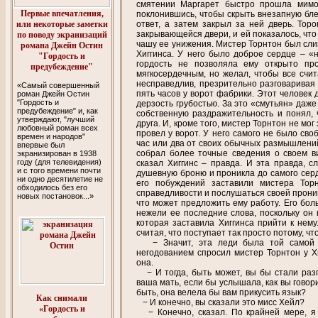
смятении Маргарет быстро прошла мимо 
Первые впечатления,
поклонившись, чтобы скрыть внезапную бле
или некоторые заметки
ответ, а затем закрыл за ней дверь. Тор
закрывающейся двери, и ей показалось, чт
по поводу экранизаций
чашу ее унижения. Мистер Торнтон был сли
романа Джейн Остин
Хиггинса. У него было доброе сердце – «
"Гордость и
гордость не позволяла ему открыто пр
предубеждение"
мягкосердечным, но желал, чтобы все счи
несправедлив, презрительно разговаривая
«Самый совершенный
пять часов у ворот фабрики. Этот человек 
роман Джейн Остин
"Гордость и
дерзость грубостью. За это «смутьян» даж
предубеждение" и, как
собственную раздражительность и понял, ч
утверждают, "лучший
друга. И, кроме того, мистер Торнтон не мог
любовный роман всех
провел у ворот. У него самого не было сво
времен и народов"
час или два от своих обычных размышлени
впервые был
собрал более точные сведения о своем ви
экранизирован в 1938
году (для телевидения)
сказал Хиггинс – правда. И эта правда, 
и с того времени почти
душевную броню и проникла до самого серд
ни одно десятилетие не
его побуждений заставили мистера Тор
обходилось без его
справедливости и послушаться своей прониц
новых постановок...»
что может предложить ему работу. Его бол
нежели ее последние слова, поскольку он
которая заставила Хиггинса прийти к нему
считая, что поступает так просто потому, ч
− Значит, эта леди была той самой ж
негодованием спросил мистер Торнтон у Хи
она.
− И тогда, быть может, вы бы стали разг
ваша мать, если бы услышала, как вы говор
быть, она велела бы вам прикусить язык?
Как снимали
− И конечно, вы сказали это мисс Хейл?
«Гордость и
− Конечно, сказал. По крайней мере, я п