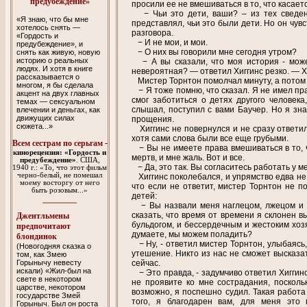
предубеждение»
просили ее не вмешиваться в то, что касаетс
− Чьи это дети, ваши? – из тех сведени
«Я знаю, что бы мне
представлял, чьи это были дети. Но он чув
хотелось снять —
разговора.
«Гордость и
− И не мои, и мои.
предубеждение», и
− О них вы говорили мне сегодня утром?
снять как живую, новую
историю о реальных
− А вы сказали, что моя история - может
людях. И хотя в книге
невероятная? ― ответил Хиггинс резко. ― Х
рассказывается о
Мистер Торнтон помолчал минуту, а потом 
многом, я бы сделала
− Я тоже помню, что сказал. Я не имел пра
акцент на двух главных
смог заботиться о детях другого человека
темах — сексуальном
слышал, поступил с вами Баучер. Но я зна
влечении и деньгах, как
движущих силах
прощения.
сюжета...»
Хиггинс не повернулся и не сразу ответил.
хотя сами слова были все еще грубыми.
Всем сестрам по серьгам
-
− Вы не имеете права вмешиваться в то, 
кинорецензия: «Гордость и
мертв, и мне жаль. Вот и все.
предубеждение»
. США,
− Да, это так. Вы согласитесь работать у м
1940 г.: «То, что этот фильм
черно-белый, не помешал
Хиггинс поколебался, и упрямство едва не
моему восторгу от него
что если не ответит, мистер Торнтон не п
быть розовым...»
детей:
− Вы назвали меня наглецом, лжецом и с
сказать, что время от времени я склонен 
Джентльмены
бульдогом, и бессердечным и жестоким хозя
предпочитают
думаете, мы можем поладить?
блондинок
− Ну, - ответил мистер Торнтон, улыбаясь,
(Новогодняя сказка о
утешение. Никто из нас не сможет высказат
том, как Змею
Горынычу невесту
сейчас.
искали) «Жил-был на
− Это правда, - задумчиво ответил Хиггинс, 
свете в некотором
не проявите ко мне сострадания, посколь
царстве, некотором
возможно, я поспешно судил. Такая работа 
государстве Змей
того, я благодарен вам, для меня это 
Горыныч. Был он роста