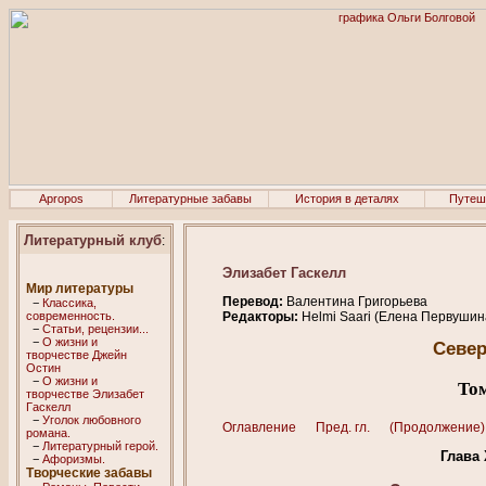
Apropos
Литературные забавы
История в деталях
Путеш
Литературный клуб
:
Элизабет Гаскелл
Мир литературы
Перевод:
Валентина Григорьева
−
Классика,
современность.
Редакторы:
Helmi Saari (Елена Первушина
−
Статьи, рецензии...
−
О жизни и
Север
творчестве Джейн
Остин
−
О жизни и
Том
творчестве Элизабет
Гaскелл
−
Уголок любовного
Оглавление
Пред. гл.
(Продолжение)
романа.
−
Литературный герой.
Глава
−
Афоризмы.
Творческие забавы