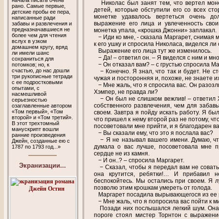
начала писать очень
Николас был занят тем, что вертел моне
рано. Самые первые,
детей, которые обступили его со всех сто
детские пробы ее пера,
монетке удавалось вертеться очень до
написанные ради
выражение его лица и увлеченность сво
забавы и развлечения и
предназначавшиеся не
монетка упала, «крошка Джонни» заплакал.
более чем для чтения
− Иди ко мне, - сказала Маргарет, снимая
вслух в узком
к его ушку и спросила Николаса, виделся ли
домашнем кругу, вряд
Выражение его лица тут же изменилось.
ли имели шанс
− Да! – ответил он. – Я виделся с ним и мн
сохраниться для
− Он отказал вам? – с грустью спросила Ма
потомков; но, к
счастью, до нас дошли
− Конечно. Я знал, что так и будет. Не ст
три рукописные тетради
чужая и посторонняя и, похоже, не знаете их
с ее подростковыми
− Мне жаль, что я спросила вас. Он разозли
опытами, с
Хэмпер, не правда ли?
насмешливой
− Он был не слишком вежлив! – ответил Х
серьезностью
собственного развлечения, чем для забавы
озаглавленные автором
«Том первый», «Том
своем. Завтра я пойду искать работу. Я был
второй» и «Том третий».
что пришел к нему второй раз не потому, чт
В этот трехтомный
посоветовали мне прийти, и я благодарен ва
манускрипт вошли
− Вы сказали ему, что это я послала вас?
ранние произведения
− Я не называл вашего имени. Думаю, что
Джейн, созданные ею с
думала о вас лучше, посоветовала мне п
1787 по 1793 год...»
сердце не из камня.
− И он..? – спросила Маргарет.
Экранизации...
− Сказал, чтобы я передал вам не совать н
она крутится, ребятки!… И прибавил н
беспокойтесь. Мы остались при своем. Я л
позволю этим крошкам умереть от голода.
Маргарет посадила вырывающегося из ее р
− Мне жаль, что я попросила вас пойти к м
Позади них послышался легкий шум. Она 
пороге стоял мистер Торнтон с выражени