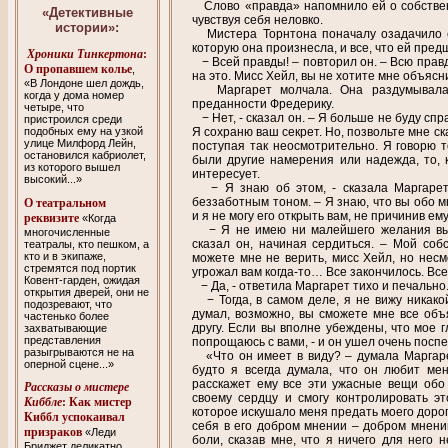
Слово «правда» напомнило ей о собствен
«Детективные
чувствуя себя неловко.
истории»:
Мистера Торнтона поначалу озадачило е
которую она произнесла, и все, что ей пред
Хроники Тинкертона
:
− Всей правды! – повторил он. – Всю правд
O пропавшем колье
,
на это. Мисс Хейл, вы не хотите мне объяс
«В Лондоне шел дождь,
Маргарет молчала. Она раздумывала,
когда у дома номер
преданности Фредерику.
четыре, что
− Нет, - сказал он. – Я больше не буду сп
пристроился среди
подобных ему на узкой
Я сохраню ваш секрет. Но, позвольте мне ск
улице Милфорд Лейн,
поступая так неосмотрительно. Я говорю т
остановился кабриолет,
были другие намерения или надежда, то, 
из которого вышел
интересует.
высокий...»
− Я знаю об этом, - сказала Маргарет,
беззаботным тоном. – Я знаю, что вы обо мн
О театральном
и я не могу его открыть вам, не причинив ем
реквизите
«Когда
− Я не имею ни малейшего желания выве
многочисленные
сказал он, начиная сердиться. – Мой со
театралы, кто пешком, а
кто и в экипаже,
можете мне не верить, мисс Хейл, но несм
стремятся под портик
угрожал вам когда-то… Все закончилось. Вс
Ковент-гарден, ожидая
− Да, - ответила Маргарет тихо и печально
открытия дверей, они не
− Тогда, в самом деле, я не вижу никако
подозревают, что
думал, возможно, вы сможете мне все объя
частенько более
другу. Если вы вполне убеждены, что мое 
захватывающие
представления
попрощаюсь с вами, - и он ушел очень посп
разыгрываются не на
«Что он имеет в виду? – думала Маргарет.
оперной сцене...»
будто я всегда думала, что он любит мен
расскажет ему все эти ужасные вещи обо 
Рассказы о мистере
своему сердцу и смогу контролировать эт
Киббле
:
Как мистер
которое искушало меня предать моего дорог
Киббл успокаивал
себя в его добром мнении – добром мнени
призраков
«Леди
боли, сказав мне, что я ничего для него н
Бриджет деликатно