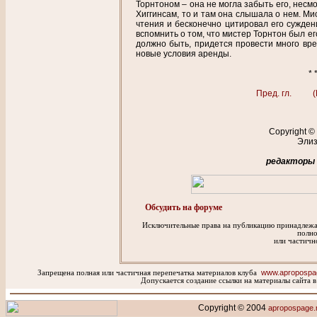
Торнтоном – она не могла забыть его, несмо
Хиггинсам, то и там она слышала о нем. М
чтения и бесконечно цитировал его сужден
вспомнить о том, что мистер Торнтон был ег
должно быть, придется провести много вр
новые условия аренды.
* 
Пред. гл.
Copyright ©
Элиз
редакторы
Обсудить на форуме
Исключительные права на публикацию принадлежат
полн
или частичн
www.apropospa
Запрещена полная или частичная перепечатка материалов клуба
Допускается создание ссылки на материалы сайта в
Copyright © 2004
apropospage.