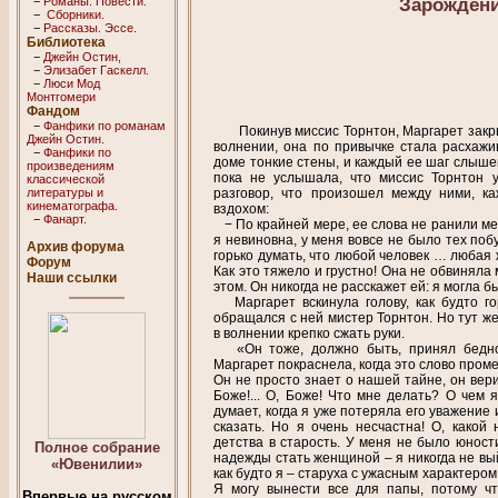
Зарожден
−
Романы. Повести.
−
Сборники.
−
Рассказы. Эссe.
Библиотека
−
Джейн Остин,
−
Элизабет Гaскелл.
−
Люси Мод
Монтгомери
Фандом
−
Фанфики по романам
Покинув миссис Торнтон, Маргарет закр
Джейн Остин.
волнении, она по привычке стала расхажив
−
Фанфики по
доме тонкие стены, и каждый ее шаг слышен
произведениям
пока не услышала, что миссис Торнтон 
классической
литературы и
разговор, что произошел между ними, к
кинематографа.
вздохом:
−
Фанарт.
− По крайней мере, ее слова не ранили ме
я невиновна, у меня вовсе не было тех поб
Архив форума
горько думать, что любой человек … любая 
Форум
Как это тяжело и грустно! Она не обвиняла 
Наши ссылки
этом. Он никогда не расскажет ей: я могла бы
Маргарет вскинула голову, как будто го
обращался с ней мистер Торнтон. Но тут ж
в волнении крепко сжать руки.
«Он тоже, должно быть, принял бедног
Маргарет покраснела, когда это слово проме
Он не просто знает о нашей тайне, он вери
Боже!... О, Боже! Что мне делать? О чем 
думает, когда я уже потеряла его уважение 
сказать. Но я очень несчастна! О, какой
детства в старость. У меня не было юнос
Полноe собраниe
надежды стать женщиной – я никогда не вы
«Ювенилии»
как будто я – старуха с ужасным характером
Я могу вынести все для папы, потому ч
Впервые на русском