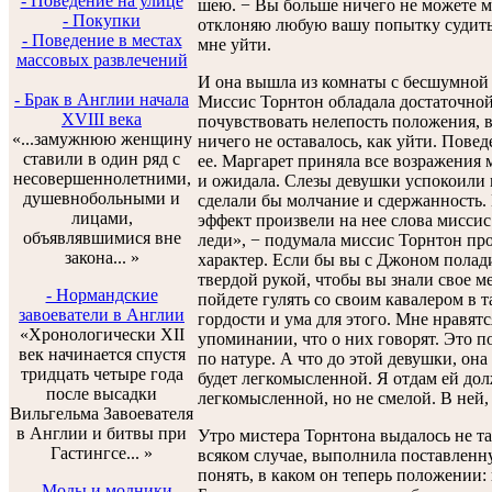
- Поведение на улице
шею. − Вы больше ничего не можете мн
- Покупки
отклоняю любую вашу попытку судить 
- Поведение в местах
мне уйти.
массовых развлечений
И она вышла из комнаты с бесшумной
- Брак в Англии начала
Миссис Торнтон обладала достаточно
XVIII века
почувствовать нелепость положения, в
«...замужнюю женщину
ничего не оставалось, как уйти. Пове
ставили в один ряд с
ее. Маргарет приняла все возражения м
несовершеннолетними,
и ожидала. Слезы девушки успокоили 
душевнобольными и
сделали бы молчание и сдержанность.
лицами,
эффект произвели на нее слова мисси
объявлявшимися вне
леди», − подумала миссис Торнтон про 
закона... »
характер. Если бы вы с Джоном полад
твердой рукой, чтобы вы знали свое м
- Нормандские
пойдете гулять со своим кавалером в т
завоеватели в Англии
гордости и ума для этого. Мне нравя
«Хронологически XII
упоминании, что о них говорят. Это п
век начинается спустя
по натуре. А что до этой девушки, он
тридцать четыре года
будет легкомысленной. Я отдам ей до
после высадки
легкомысленной, но не смелой. В ней,
Вильгельма Завоевателя
в Англии и битвы при
Утро мистера Торнтона выдалось не та
Гастингсе... »
всяком случае, выполнила поставленн
понять, в каком он теперь положении:
- Моды и модники