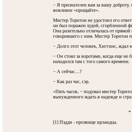
− Я признателен вам за вашу доброту, 
вежливое «прощайте».
Мистер Торнтон не удостоил его ответ
он был поражен худой, сгорбленной ф
Она разительно отличалась от прямой 
говорившего с ним. Мистер Торнтон п
− Долго этот человек, Хиггинс, ждал 
− Он стоял за воротами, когда еще не 
находился там с того самого времени.
− А сейчас…?
− Как раз час, сэр.
«Пять часов, − подумал мистер Торнто
вынужденного ждать в надежде и стра
*
[1] Пэдди - прозвище ирландца.