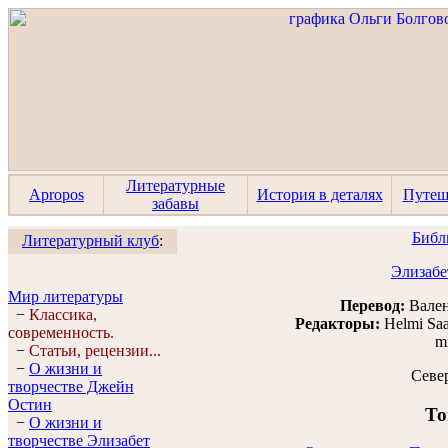
Литературные
Apropos
История в деталях
Путеш
забавы
Библ
Литературный клуб
:
Элизабе
Мир литературы
Перевод:
Вален
−
Классика,
Редакторы:
Helmi Sa
современность.
m
−
Статьи, рецензии...
−
О жизни и
Севе
творчестве Джейн
Остин
То
−
О жизни и
творчестве Элизабет