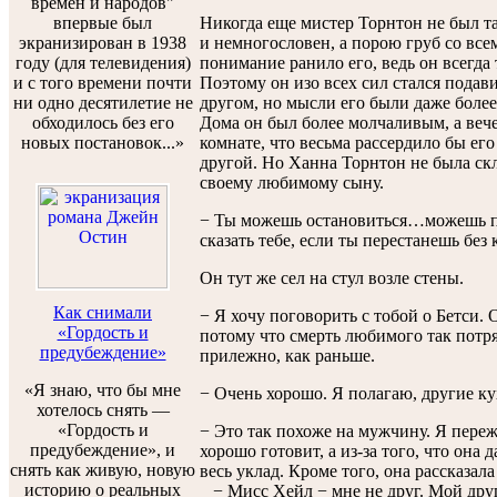
времен и народов"
впервые был
Никогда еще мистер Торнтон не был та
экранизирован в 1938
и немногословен, а порою груб со всем
году (для телевидения)
понимание ранило его, ведь он всегда
и с того времени почти
Поэтому он изо всех сил стался подави
ни одно десятилетие не
другом, но мысли его были даже боле
обходилось без его
Дома он был более молчаливым, а веч
новых постановок...»
комнате, что весьма рассердило бы его 
другой. Но Ханна Торнтон не была ск
своему любимому сыну.
− Ты можешь остановиться…можешь пр
сказать тебе, если ты перестанешь без 
Он тут же сел на стул возле стены.
Как снимали
− Я хочу поговорить с тобой о Бетси. 
«Гордость и
потому что смерть любимого так потряс
предубеждение»
прилежно, как раньше.
«Я знаю, что бы мне
− Очень хорошо. Я полагаю, другие ку
хотелось снять —
«Гордость и
− Это так похоже на мужчину. Я пережи
предубеждение», и
хорошо готовит, а из-за того, что она
снять как живую, новую
весь уклад. Кроме того, она рассказал
историю о реальных
− Мисс Хейл − мне не друг. Мой друг