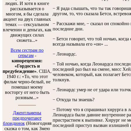
людях. И хотя в книге
− Я рада слышать, что ты так говориш
рассказывается о
другом, то, что сказала Бетси, встрево
многом, я бы сделала
акцент на двух главных
− Расскажи мне, − сказал он спокойно 
темах — сексуальном
последние дни.
влечении и деньгах, как
движущих силах
− Бетси говорит, что той ночью, когд
сюжета...»
всегда называла его «он» ...
Всем сестрам по
− Леонардс.
серьгам
-
кинорецензия:
− Той ночью, когда Леонардса последни
«Гордость и
последний раз был на смене, мисс Хей
предубеждение»
. США,
человеком, который, как полагает Бетс
1940 г.: «То, что этот
толкнув.
фильм черно-белый, не
помешал моему
− Леонардс умер не от удара или толчк
восторгу от него быть
розовым...»
− Откуда ты знаешь?
− Потому что я спрашивал хирурга в ла
Джентльмены
Леонардса были давние внутренние р
предпочитают
пристрастием к выпивке. Хирург не мо
блондинок
(Новогодняя
последний приступ вызван излишней 
сказка о том, как Змею