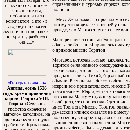
высыпают актеры: кто
справедливых и суровых упреков, кот
на кухню с чайником,
полночи.
кто - к соседям,
поболтать или за
− Мисс Хейл дома? − спросила миссис 
конспектом, а кто - в
потому что видела ее, стоящей у окна
сторону пятачка на
прежде, чем Марта ответила на ее вопр
лестничной площадке -
покурить у разбитого
Маргарет писала письмо Эдит, рассказ
окна...»
облегчало боль, и ей пришлось смахн
о приходе миссис Торнтон.
Маргарет, встречая гостью, казалась т
Торнтон была немного обескуражена. Е
резкие слова, что она заготовила, ког
предназначались. Тихий, бархатный г
обычно. Ее манеры − более любезными
«Гвоздь и подкова»
искреннюю признательность миссис То
Англия, осень 1536
этим визитом. Маргарет попыталась н
года, время правления
похвалила Марту − служанку, которую
короля Генриха VIII,
Сообщила, что попросила Эдит присла
Тюдора
«Северные
мисс Торнтон. Миссис Торнтон оказала
графства охвачены
дамасский клинок оказался не к месту
мятежом католиков, на
подозрение, которое закралось ей в гол
дорогах бесчинствуют
выполнению своего намерения. Миссис
грабители. Крик совы-
приятная беседа была задумана для то
предвестницы в ночи и