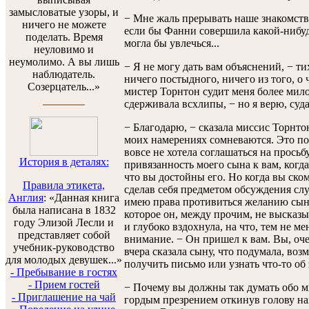
замысловатые узоры, и
− Мне жаль прерывать наше знакомство,
ничего не можете
если бы Фанни совершила какой-нибуд
поделать. Время
могла бы увлечься...
неуловимо и
неумолимо. А вы лишь
− Я не могу дать вам объяснений, − ти
наблюдатель.
ничего постыдного, ничего из того, о 
Созерцатель...»
мистер Торнтон судит меня более мило
сдерживала всхлипы, − но я верю, суд
− Благодарю, − сказала миссис Торнтон
моих намерениях сомневаются. Это по
вовсе не хотела соглашаться на просьб
История в деталях:
привязанность моего сына к вам, когда
что вы достойны его. Но когда вы ско
Правила этикета,
сделав себя предметом обсуждения слу
Англия
: «Данная книга
имею права противиться желанию сына
была написана в 1832
которое он, между прочим, не высказы
году Элизой Лесли и
и глубоко вздохнула, на что, тем не м
представляет собой
внимание. − Он пришел к вам. Вы, оч
учебник-руководство
вчера сказала сыну, что подумала, воз
для молодых девушек...»
получить письмо или узнать что-то о
- Пребывание в гостях
- Прием гостей
− Почему вы должны так думать обо мн
- Приглашение на чай
гордым презрением откинув голову наз