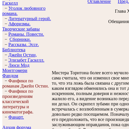
Оглавление
Пред.
Гaскелл
−
Уголок любовного
Глава 
романа.
−
Литературный герой.
Обещания
−
Афоризмы.
Творческие забавы
−
Романы. Повести.
−
Сборники.
−
Рассказы. Эссe.
Библиотека
−
Джейн Остин,
−
Элизабет Гaскелл.
−
Люси Мод
Монтгомери
Мистера Торнтона более всего мучило н
Фандом
сама считала, что он изменил свое мн
−
Фанфики по
то, что эта ложь была связана с други
романам Джейн Остин.
каким взглядом обменялись она и тот
−
Фанфики по
искренним, полным доверия и нежнос
произведениям
жалило его, а видение возникало перед
классической
ни делал. Он скрипел зубами при одно
литературы и
встречалась с возлюбленным в сумерка
кинематографа.
довольно редко посещаемом. Поначалу
−
Фанарт.
его предположить, что все произошед
заслуживающим оправдания, пока одна
Архив форума