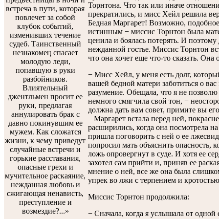
Торнтона. Что так или иначе отноше
встреча в пути, которая
прекратились, и мисс Хейл решила ве
повлечет за собой
Бедная Маргарет! Возможно, подобное
клубок событий,
истинным − миссис Торнтон была мате
изменивших течение
ценила и боялась потерять. И поэтому
судеб. Таинственный
нежданной гостье. Миссис Торнтон вста
незнакомец спасает
что она хочет еще что-то сказать. Она
молодую леди,
попавшую в руки
− Мисс Хейл, у меня есть долг, котор
разбойников.
вашей бедной матери заботиться о вас
Влиятельный
разумение. Обещала, что я не позволю
джентльмен просит ее
немного смягчила свой тон, − неостор
руки, предлагая
должна дать вам совет, примите вы его
аннулировать брак с
Маргарет встала перед ней, покраснев
давно покинувшим ее
расширились, когда она посмотрела на
мужем. Как сложатся
пришла поговорить с ней о ее лжесвид
жизни, к чему приведут
попросил мать объяснить опасность, к
случайные встречи и
ложь опровергнут в суде. И хотя ее се
горькие расставания,
захотел сам прийти и, приняв ее раска
опасные грехи и
мнение о ней, все же она была слишк
мучительное раскаяние,
упрек во лжи с терпением и кротостью
нежданная любовь и
сжигающая ненависть,
Миссис Торнтон продолжила:
преступление и
возмездие?...»
− Сначала, когда я услышала от одной 