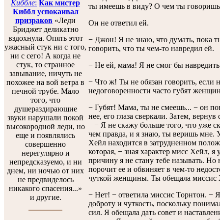
Киббле
:
Как мистер
ты имеешь в виду? О чем ты говоришь
Киббл успокаивал
призраков
«Леди
Он не ответил ей.
Бриджет деликатно
вздохнула. Опять этот
− Джон! Я не знаю, что думать, пока 
ужасный стук ни с того,
говорить, что ты чем-то навредил ей.
ни с сего! А когда не
стук, то странное
− Не ей, мама! Я не смог бы навредить
завывание, ничуть не
− Что ж! Ты не обязан говорить, если
похожее на вой ветра в
недоговоренности часто губят женщин
печной трубе. Мало
того, что
− Губят! Мама, ты не смеешь... − он п
душераздирающие
нее, его глаза сверкали. Затем, вернув
звуки нарушали покой
− Я не скажу больше того, что уже ск
высокородной леди, но
чем правда, и я знаю, ты веришь мне. 
еще и появлялись
Хейл находится в затрудненном полож
совершенно
которая, − зная характер мисс Хейл, я
нерегулярно и
причину я не стану тебе называть. Но 
непредсказуемо, и ни
порочит ее и обвиняет в чем-то недос
днем, ни ночью от них
чуткой женщины. Ты обещала миссис 
не предвиделось
никакого спасения...»
− Нет! − ответила миссис Торнтон. − Я
и другие.
доброту и чуткость, поскольку понима
сил. Я обещала дать совет и наставлен