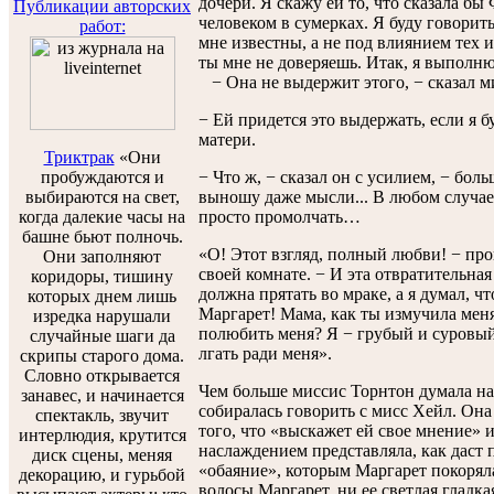
дочери. Я скажу ей то, что сказала б
Публикации авторских
человеком в сумерках. Я буду говорить
работ:
мне известны, а не под влиянием тех 
ты мне не доверяешь. Итак, я выполню
− Она не выдержит этого, − сказал м
− Ей придется это выдержать, если я б
матери.
Триктрак
«Они
пробуждаются и
− Что ж, − сказал он с усилием, − бол
выбираются на свет,
выношу даже мысли... В любом случае,
когда далекие часы на
просто промолчать…
башне бьют полночь.
«О! Этот взгляд, полный любви! − про
Они заполняют
своей комнате. − И эта отвратительная
коридоры, тишину
должна прятать во мраке, а я думал, чт
которых днем лишь
Маргарет! Мама, как ты измучила меня
изредка нарушали
полюбить меня? Я − грубый и суровый,
случайные шаги да
лгать ради меня».
скрипы старого дома.
Словно открывается
Чем больше миссис Торнтон думала над 
занавес, и начинается
собиралась говорить с мисс Хейл. Она
спектакль, звучит
того, что «выскажет ей свое мнение» 
интерлюдия, крутится
наслаждением представляла, как даст п
диск сцены, меняя
«обаяние», которым Маргарет покорял
декорацию, и гурьбой
волосы Маргарет, ни ее светлая гладка