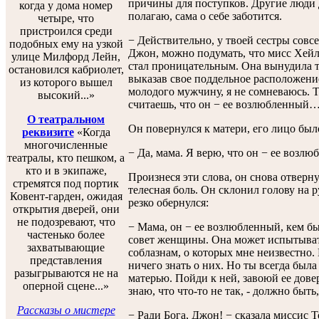
причины для поступков. Другие люди 
когда у дома номер
полагаю, сама о себе заботится.
четыре, что
пристроился среди
− Действительно, у твоей сестры совсе
подобных ему на узкой
Джон, можно подумать, что мисс Хейл 
улице Милфорд Лейн,
стал проницательным. Она вынудила т
остановился кабриолет,
выказав свое поддельное расположение
из которого вышел
молодого мужчину, я не сомневаюсь. Т
высокий...»
считаешь, что он − ее возлюбленный… 
О театральном
Он повернулся к матери, его лицо бы
реквизите
«Когда
многочисленные
− Да, мама. Я верю, что он − ее возлю
театралы, кто пешком, а
кто и в экипаже,
Произнеся эти слова, он снова отвернул
стремятся под портик
телесная боль. Он склонил голову на р
Ковент-гарден, ожидая
резко обернулся:
открытия дверей, они
не подозревают, что
− Мама, он − ее возлюбленный, кем б
частенько более
совет женщины. Она может испытыват
захватывающие
соблазнам, о которых мне неизвестно. 
представления
ничего знать о них. Но ты всегда был
разыгрываются не на
матерью. Пойди к ней, завоюй ее дове
оперной сцене...»
знаю, что что-то не так, - должно быт
Рассказы о мистере
− Ради Бога, Джон! − сказала миссис 