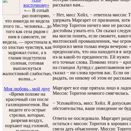
рассказал вам...
восточному»
«— В сотый
− Нет, мисс Хейл, − ответила миссис Т
раз повторяю,
удержать Маргарет от признания, хотя
что никогда не видела
Мистер Торнтон ничего мне не рассказ
этого ти... человека... до
достойны узнать его. Он сказал следу
того как села рядом с
вы могли понять, если сможете, какого
ним в самолете, не
милтонский промышленник, чье огром
видела, — простонала я,
попросил меня только вчера вечером: 
со злостью чувствуя, как
предполагать, что она находится в з
задрожал голос, а к
из-за какой-то преданности. Ей нуже
глазам подступила
его точные слова. Помимо этого − кро
соленая, готовая
на станции Аутвуд с джентльменом веч
выплеснуться
сказал − ни слова против вас. Если он з
жалостливой слабостью,
рыдать, он никому об этом не расскаже
волна...»
Маргарет все еще прятала лицо в ладо
Моя любовь - мой друг
Миссис Торнтон немного смягчилась.
«Время похоже на
красочный сон после
− Успокойтесь, мисс Хейл. Я допускаю
галлюциногенов. Вы
обстоятельства, ваше поведение не бу
видите его острые
стрелки, которые,
Ответа не последовало. Маргарет разду
разрезая воздух,
остаться с миссис Торнтон в хороших 
порхают над головой,
смела дать объяснение. Миссис Торнт
выписывая