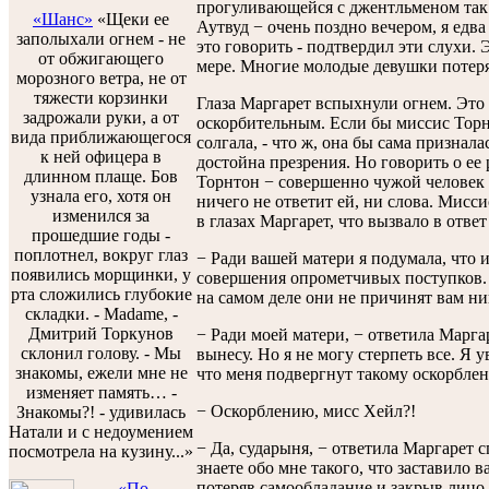
прогуливающейся с джентльменом так 
«Шанс»
«Щеки ее
Аутвуд − очень поздно вечером, я едва
заполыхали огнем - не
это говорить - подтвердил эти слухи.
от обжигающего
мере. Многие молодые девушки потер
морозного ветра, не от
тяжести корзинки
Глаза Маргарет вспыхнули огнем. Это
задрожали руки, а от
оскорбительным. Если бы миссис Торн
вида приближающегося
солгала, - что ж, она бы сама признала
к ней офицера в
достойна презрения. Но говорить о ее
длинном плаще. Бов
Торнтон − совершенно чужой человек 
узнала его, хотя он
ничего не ответит ей, ни слова. Мисс
изменился за
в глазах Маргарет, что вызвало в ответ
прошедшие годы -
поплотнел, вокруг глаз
− Ради вашей матери я подумала, что 
появились морщинки, у
совершения опрометчивых поступков.
рта сложились глубокие
на самом деле они не причинят вам ни
складки. - Мadame, -
Дмитрий Торкунов
− Ради моей матери, − ответила Маргар
склонил голову. - Мы
вынесу. Но я не могу стерпеть все. Я у
знакомы, ежели мне не
что меня подвергнут такому оскорбле
изменяет память… -
− Оскорблению, мисс Хейл?!
Знакомы?! - удивилась
Натали и с недоумением
− Да, сударыня, − ответила Маргарет с
посмотрела на кузину...»
знаете обо мне такого, что заставило ва
потеряв самообладание и закрыв лицо 
«По-