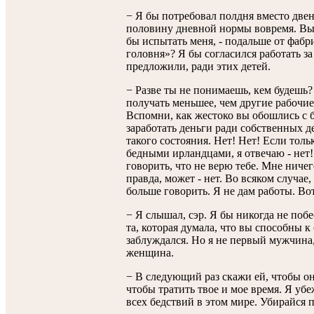
− Я бы потребовал полдня вместо двен
половину дневной нормы вовремя. Вы н
бы испытать меня, - подальше от фабри
головня»? Я бы согласился работать з
предложили, ради этих детей.
− Разве ты не понимаешь, кем будешь
получать меньшее, чем другие рабочие 
Вспомни, как жестоко вы обошлись с б
заработать деньги ради собственных д
такого состояния. Нет! Нет! Если толь
бедными ирландцами, я отвечаю - нет! 
говорить, что не верю тебе. Мне ничег
правда, может - нет. Во всяком случае
больше говорить. Я не дам работы. Вот
− Я слышал, сэр. Я бы никогда не поб
та, которая думала, что вы способны к
заблуждался. Но я не первый мужчина,
женщина.
− В следующий раз скажи ей, чтобы она
чтобы тратить твое и мое время. Я у
всех бедствий в этом мире. Убирайся 