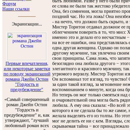
быть любимой. Разве у него были при
Форум
ее слова не были так жестоко убедител
Наши ссылки
Она, без сомнения, могла приятно пров
поздний час. Но эта ложь! Она неизбе
- на нечто, что должно быть скрыто, и
Экранизации...
Мистер Торнтон отдавал должное ее пр
облегчением поверить в то, что мисс 
именно это и делало его несчастным −
на все ее ошибки, она представлялась
одна другая женщина. Однако он полаг
другому мужчине, так увлечена своим 
свои принципы. Сама ложь, что запятн
Первые впечатления,
безоглядно она любила другого − этог
или некоторые заметки
элегантного и красивого мужчину, так 
по поводу экранизаций
угрюмого верзилу. Мистер Торнтон из
романа Джейн Остин
Он вспоминал тот взгляд, то чувство!
"Гордость и
за один такой взгляд, за мгновение н
предубеждение"
воспоминанием о минуте, когда она бр
Но теперь он мог только смеяться над 
«Самый совершенный
и очаровательной она могла быть рядо
роман Джейн Остин
любила. А ему она сказала: «Во всей 
"Гордость и
которого я не сделала бы то же самое, 
предубеждение" и, как
желала выделять его из толпы. Но эт
утверждают, "лучший
мог не делить ее ни с кем. Взгляды, с
любовный роман всех
скрываемая тайна − все принадлежало