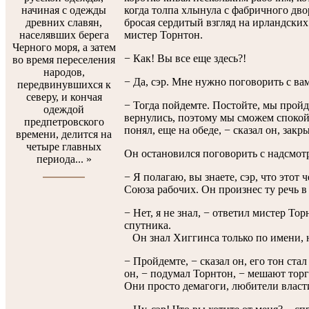
начиная с одежды
когда толпа хлынула с фабричного дво
древних славян,
бросая сердитый взгляд на ирландски
населявших берега
мистер Торнтон.
Черного моря, а затем
− Как! Вы все еще здесь?!
во время переселения
народов,
− Да, сэр. Мне нужно поговорить с ва
передвинувшихся к
северу, и кончая
− Тогда пойдемте. Постойте, мы пройд
одеждой
вернулись, поэтому мы сможем спокой
предпетровского
понял, еще на обеде, − сказал он, закр
времени, делится на
четыре главных
Он остановился поговорить с надсмот
периода... »
− Я полагаю, вы знаете, сэр, что этот
Союза рабочих. Он произнес ту речь в
− Нет, я не знал, − ответил мистер То
спутника.
Он знал Хиггинса только по имени, н
− Пройдемте, − сказал он, его тон ста
он, − подумал Торнтон, − мешают торго
Они просто демагоги, любители власт