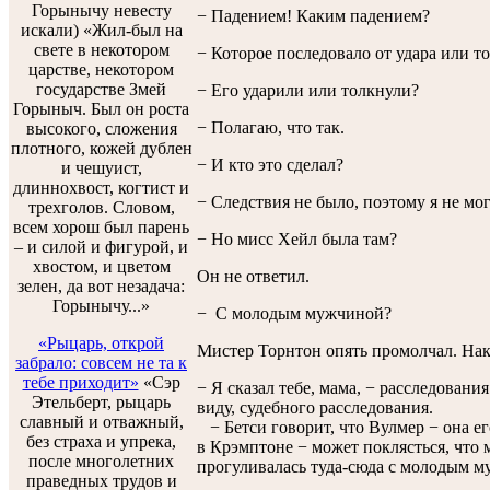
Горынычу невесту
− Падением! Каким падением?
искали) «Жил-был на
свете в некотором
− Которое последовало от удара или то
царстве, некотором
государстве Змей
− Его ударили или толкнули?
Горыныч. Был он роста
− Полагаю, что так.
высокого, сложения
плотного, кожей дублен
− И кто это сделал?
и чешуист,
длиннохвост, когтист и
− Следствия не было, поэтому я не мог
трехголов. Словом,
всем хорош был парень
− Но мисс Хейл была там?
– и силой и фигурой, и
хвостом, и цветом
Он не ответил.
зелен, да вот незадача:
Горынычу...»
− С молодым мужчиной?
«Рыцарь, открой
Мистер Торнтон опять промолчал. Нак
забрало: совсем не та к
тебе приходит»
«Сэр
− Я сказал тебе, мама, − расследования
Этельберт, рыцарь
виду, судебного расследования.
славный и отважный,
− Бетси говорит, что Вулмер − она его
без страха и упрека,
в Крэмптоне − может поклясться, что 
после многолетних
прогуливалась туда-сюда с молодым м
праведных трудов и