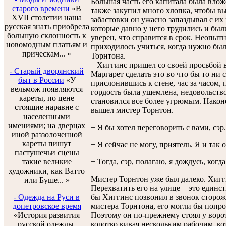
Большая часть его капитала была влож
старого времени
«В
также закупил много хлопка, чтобы вы
XVII столетии наша
забастовки он ужасно запаздывал с и
русская знать приобрела
которые давно у него трудились и был
большую склонность к
уверен, что справится в срок. Неопыт
новомодным платьям и
приходилось учиться, когда нужно был
прическам... »
Торнтона.
Хиггинс пришел со своей просьбой в
- Старый дворянский
Маргарет сделать это во что бы то ни 
быт в России
«У
прислонившись к стене, час за часом, п
вельмож появляются
гордость была ущемлена, недовольство
кареты, по цене
становился все более угрюмым. Наконе
стоящие наравне с
вышел мистер Торнтон.
населенными
имениями; на дверцах
− Я бы хотел переговорить с вами, сэр.
иной раззолоченной
кареты пишут
− Я сейчас не могу, приятель. Я и так
пастушечьи сцены
такие великие
− Тогда, сэр, полагаю, я дождусь, когд
художники, как Ватто
Мистер Торнтон уже был далеко. Хигги
или Буше... »
Перехватить его на улице − это единс
- Одежда на Руси в
бы Хиггинс позвонил в звонок сторож
допетровское время
мистера Торнтона, его могли бы попр
«История развития
Поэтому он по-прежнему стоял у ворот
русской одежды,
коротко кивая нескольким рабочим, ко