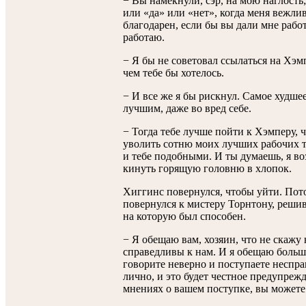
− Вы намекнули, сэр, на мою наглость;
или «да» или «нет», когда меня вежли
благодарен, если бы вы дали мне работ
работаю.
− Я бы не советовал ссылаться на Хэм
чем тебе бы хотелось.
− И все же я бы рискнул. Самое худшее,
лучшим, даже во вред себе.
− Тогда тебе лучше пойти к Хэмперу, 
уволить сотню моих лучших рабочих т
и тебе подобными. И ты думаешь, я во
кинуть горящую головню в хлопок.
Хиггинс повернулся, чтобы уйти. Пото
повернулся к мистеру Торнтону, реши
на которую был способен.
− Я обещаю вам, хозяин, что не скажу 
справедливы к нам. И я обещаю больше
говорите неверно и поступаете неспра
лично, и это будет честное предупрежд
мнениях о вашем поступке, вы можете 