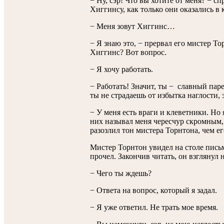
− Ну, сэр! Что вы хотите от меня? − 
Хиггинсу, как только они оказались в
− Меня зовут Хиггинс…
− Я знаю это, − прервал его мистер То
Хиггинс? Вот вопрос.
− Я хочу работать.
− Работать! Значит, ты − славный пар
ты не страдаешь от избытка наглости, 
− У меня есть враги и клеветники. Но 
них называл меня чересчур скромным,
разозлил тон мистера Торнтона, чем ег
Мистер Торнтон увидел на столе письм
прочел. Закончив читать, он взглянул 
− Чего ты ждешь?
− Ответа на вопрос, который я задал.
− Я уже ответил. Не трать мое время.