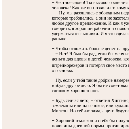
− Честное слово! Ты высокого мнения 
человека! Как же он позволил такому 
− Ну, мы разошлись с обоюдным недо
которые требовались, а они не захотел
любое другое предложение. И как я уже
говорить, я хороший рабочий и спокой
удержаться от выпивки. И я это сделаю
раньше.
− Чтобы отложить больше денег на дру
− Нет! Я был бы рад, если бы меня из
деньги для вдовы и детей человека, ко
штрейкбрехеров и потерял свое место 
от основы.
− Ну, если у тебя такие добрые намере
нибудь другое дело. Я бы не советовал
слишком хорошо знают.
− Будь сейчас лето, − ответил Хиггинс
землекопы или на сенокос, или куда-ни
Милтон. Но сейчас зима, а дети будут с
− Хороший землекоп из тебя бы получи
половины дневной нормы против ирл