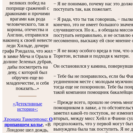
великих побед на
− Я не понимаю, почему нас это долж
поприще сражений с
поступать так, как пожелает.
драконами и прочими
врагами как рода
− Я рада, что ты так говоришь, − пылк
человеческого, так и
конечно, это не имеет большого значен
короны, отечества и
случившегося. Но я... я обещала мисси
Англии, отправился
поступать неправильно, и не оставлю е
наконец к своей невесте
несомненно, выскажу ей свое мнение о
леди Хильде, дочери
− Я не вижу особого вреда в том, что о
графа Рэндалла, что жил
Торнтон, вставая и подходя к матери.
в замке Меча и Орала в
долине Зеленых дубрав,
Он остановился у камина, повернувши
дабы посмотреть на
деву, с которой был
− Тебе бы не понравилось, если бы Фа
обручен еще во
уединенном месте с молодым мужчиной
младенчестве, и себя
тогда еще не похоронили. Тебе бы пон
показать...»
такой компании помощник бакалейщи
− Прежде всего, прошло не очень много
«Детективные
помощником в лавке, а то обстоятель
истории»:
заметил какой-то поступок, не изменит
вторых, между мисс Хейл и Фанни сущ
Хроники Тинкертона
:
O
предположить, что у первой могут быт
пропавшем колье
, «В
вынуждена была так поступить. Я не д
Лондоне шел дождь,