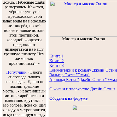
дождь. Небесные хляби
разверзлись. Кажется,
чёрные тучи уже
израсходовали свой
запас воды на несколько
лет вперёд, но всё
новые и новые потоки
этой противной,
Мистер и миссис Элтон
холодной жидкости
продолжают
низвергаться на нашу
грешную планету. Чем
Книга 1
же мы так
Книга 2
провинились?...»
Книга 3
Комментарии к роману Джейн Остин
Попутчики
«Такого
Вальтер Скотт "Эмма"
снегопада, такого
Арнольд Кеттл "Джейн Остин "Эмма
снегопада… Давно не
помнят здешние
О жизни и творчестве Джейн Остин
места… - незатейливый
мотив старой песенки
Обсудить на форуме
навязчиво крутился в
его голове, пока он шел
к входу в метрополитен,
искусно лавируя между