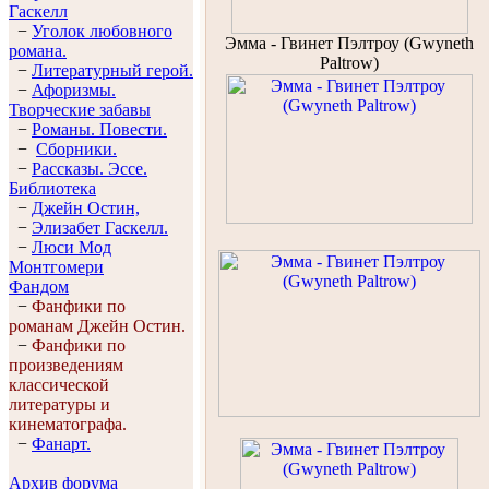
Гaскелл
−
Уголок любовного
Эмма - Гвинет Пэлтроу (Gwyneth
романа.
Paltrow)
−
Литературный герой.
−
Афоризмы.
Творческие забавы
−
Романы. Повести.
−
Сборники.
−
Рассказы. Эссe.
Библиотека
−
Джейн Остин,
−
Элизабет Гaскелл.
−
Люси Мод
Монтгомери
Фандом
−
Фанфики по
романам Джейн Остин.
−
Фанфики по
произведениям
классической
литературы и
кинематографа.
−
Фанарт.
Архив форума