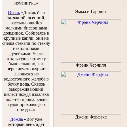
изменить...»
Эмма и Гарриет
Осень
«Дождь был
затяжной, осенний,
рассыпающийся
мелкими бисеринами
дождинок. Собираясь в
крупные капли, они не
спеша стекали по стеклу
извилистыми
ручейками. Через
открытую форточку
было слышно, как
Фрэнк Черчилл
переливчато журчит
льющаяся из
водосточного желоба в
бочку вода. Сквозь
завораживающий
шелест дождя издалека
долетел прощальный
гудок проходящего
поезда...»
Джейн Фэрфакс
Дождь
«Вот уже
который день идёт