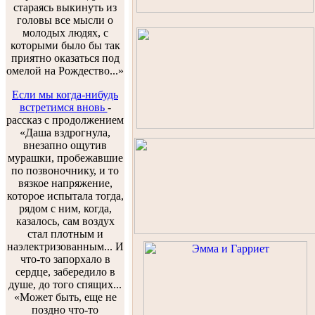
стараясь выкинуть из
головы все мысли о
молодых людях, с
которыми было бы так
приятно оказаться под
омелой на Рождество...»
Если мы когда-нибудь
встретимся вновь
-
рассказ с продолжением
«Даша вздрогнула,
внезапно ощутив
мурашки, пробежавшие
по позвоночнику, и то
вязкое напряжение,
которое испытала тогда,
рядом с ним, когда,
казалось, сам воздух
стал плотным и
наэлектризованным... И
что-то запорхало в
сердце, забередило в
душе, до того спящих...
«Может быть, еще не
поздно что-то