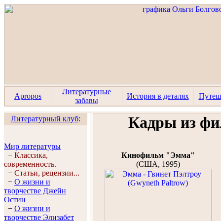
Литературные
Apropos
История в деталях
Путеш
забавы
Кадры из ф
Литературный клуб
:
Мир литературы
−
Классика,
Кинофильм "Эмма"
современность.
(США, 1995)
−
Статьи, рецензии...
−
О жизни и
творчестве Джейн
Остин
−
О жизни и
творчестве Элизабет