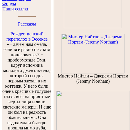
Форум
Наши ссылки
Рассказы
Рождественский
переполох в Эссексе
«− Зачем нам омела,
если все равно не с кем
поцеловаться? −
пробормотала Эми,
вдруг вспомнив
молодого джентльмена,
который сегодня
Мистер Найтли – Джереми Нортэм
первым заехал в их
(Jeremy Northam)
коттедж. У него были
очень красивые голубые
глаза, весьма приятные
черты лица и явно
светские манеры. И еще
он был на редкость
обаятельным... Она
вздохнула и быстро
прошла мимо дуба,