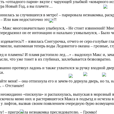
ть «отпадного парня» вкупе с чарующей улыбкой «коварного иск
тра Новый Год, а вы плачете…
винилась за случившееся в метро! – парировала незнакомка, рас
 – Или вам недостаточно этого?!
 – Макс многозначительно улыбнулся, - Не стоит извинений! М
 передразнил он ее интонацию и нахально ухмыльнулся, - Было ч
 издеваетесь?! – взвилась Снегурочка, отчего ее серо-голубые 
емнели, напоминая теперь воды Ледовитого океана – грозные, 
ед и пламень! И пламя растопило лед…» - выдохнул Макс и, зача
ысли, что уже тонет в их глубинах, захлебывается безвозвратно.
нанно протянул ладонь и также ухватился за ручку входной две
ки.
айте меня! – она отпихнула его и зачем-то дернула дверь, но та,
. – Отстаньте!
 неожиданно «пискнула» и распахнулась, выпуская в морозный 
скочила мимо них и растерявшегося Макса в подъезд и исчезла в
 у лифтов, вызвав своим появлением очередную бурю возмущени
чу! – пригрозила незнакомка преследователю. – Громко!