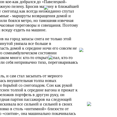
он кое-как добрался до «Павелецкой-
нежную пелену. Бросив машину в ближайшей
 снегопад как всегда неожиданно спутал
емные - маршруты возвращения домой и
или боялся метро, но тамошняя извечная
очасовые переговоры и совещания. Поэтому
и всюду ездить на машине.
ив на город запасы снега не только этой
минутой увязала все больше в
асть домой к середине ночи его совсем не
то сомнамбулическом состоянии
ком много: кто-то открыто спал, кто-то
ли себя непривычно тихо, переговариваясь
ь, и сам стал засыпать от мерного
илась внушительная толпа новых
и борьбой со снегопадом. Сон как рукой
еснен толпой к середине вагона и прижат к
еложив портфель в другую руку, он
редная партия пассажиров на следующей
искивала все сильней и сильней в своих
еловко в столь «интимной» близости от
о «соития», она машинально покачивалась