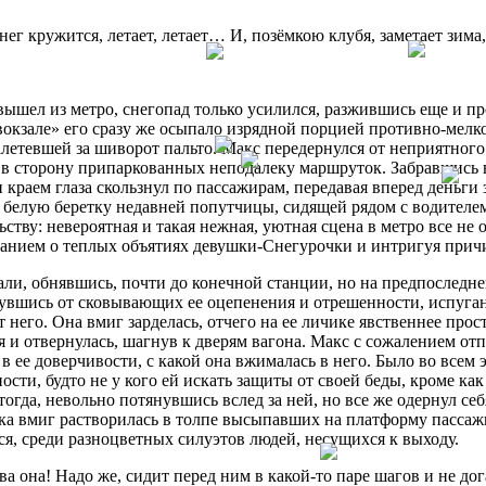
нег кружится, летает, летает… И, позёмкою клубя, заметает зима
 вышел из метро, снегопад только усилился, разжившись еще и
окзале» его сразу же осыпало изрядной порцией противно-мелк
алетевшей за шиворот пальто. Макс передернулся от неприятног
в сторону припаркованных неподалеку маршруток. Забравшись в
н краем глаза скользнул по пассажирам, передавая вперед деньги
белую беретку недавней попутчицы, сидящей рядом с водителем
ьству: невероятная и такая нежная, уютная сцена в метро все не 
нием о теплых объятиях девушки-Снегурочки и интригуя причин
ли, обнявшись, почти до конечной станции, но на предпоследне
увшись от сковывающих ее оцепенения и отрешенности, испуганн
т него. Она вмиг зарделась, отчего на ее личике явственнее п
 и отвернулась, шагнув к дверям вагона. Макс с сожалением отп
 в ее доверчивости, с какой она вжималась в него. Было во всем 
ости, будто не у кого ей искать защиты от своей беды, кроме ка
тогда, невольно потянувшись вслед за ней, но все же одернул се
а вмиг растворилась в толпе высыпавших на платформу пассажир
ся, среди разноцветных силуэтов людей, несущихся к выходу.
ва она! Надо же, сидит перед ним в какой-то паре шагов и не дог