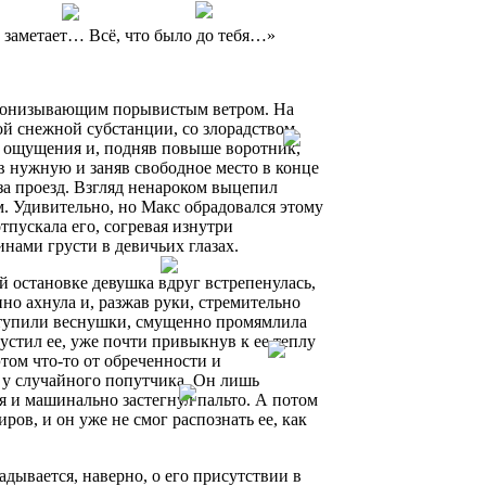
, заметает… Всё, что было до тебя…»
 пронизывающим порывистым ветром. На
ой снежной субстанции, со злорадством
о ощущения и, подняв повыше воротник,
 нужную и заняв свободное место в конце
 за проезд. Взгляд ненароком выцепил
. Удивительно, но Макс обрадовался этому
отпускала его, согревая изнутри
ами грусти в девичьих глазах.
й остановке девушка вдруг встрепенулась,
о ахнула и, разжав руки, стремительно
роступили веснушки, смущенно промямлила
устил ее, уже почти привыкнув к ее теплу
этом что-то от обреченности и
к у случайного попутчика. Он лишь
бя и машинально застегнул пальто. А потом
ов, и он уже не смог распознать ее, как
адывается, наверно, о его присутствии в