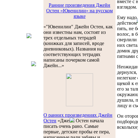
вместе с 
Ранние произведения Джейн
взглядом.
Остен «Ювенилии» на русском
языке
Ему надо 
действом 
«"Ювенилии" Джейн Остен, как
пять, не 
они известны нам, состоят из
волос, в 
трех отдельных тетрадей
сверлили 
(книжках для записей, вроде
них света
дневниковых). Названия на
домик дру
соответствующих тетрадях
пятнами 
написаны почерком самой
Джейн...»
Неожидан
дернулся,
нелегкие 
щекой к е
его за та
окружающа
душила, п
лицу и съ
О ранних произведениях Джейн
Он отороп
Остен
«Джейн Остен начала
подбородо
писать очень рано. Самые
всколыхну
первые, детские пробы ее пера,
написанные ради забавы и