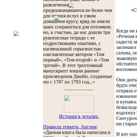
развлечения и
«С
предназначавшиеся не более чем
для чтения вслух в узком
домашнем кругу, вряд ли имели
шанс сохраниться для потомков;
Когда он
но, к счастью, до нас дошли три
«Речном в
рукописные тетради с ее
садиста з
подростковыми опытами, с
заспешил 
насмешливой серьезностью
салона, о
озаглавленные автором «Том
знакомую 
первый», «Том второй» и «Том
обстоятел
третий». В этот трехтомный
воспомина
манускрипт вошли ранние
произведения Джейн, созданные
Они доеха
ею с 1787 по 1793 год...»
будто очн
отпряла о
извинения
и купаясь
безысходн
вздохнул 
История в деталях:
Снегурочк
ни старал
Правила этикета, Англия
:
«Данная книга была написана в
И вот сно