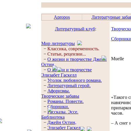
Apropos
Литературные заба
Литературный клуб
:
Творческ
Сборник
Мир литературы
−
Классика, современность.
−
Статьи, рецензии...
Мuelle
−
О жизни и творчестве Джейн
Остин
−
О жизни и творчестве
Элизабет Гaскелл
−
Уголок любовного романа.
−
Литературный герой.
−
Афоризмы.
Творческие забавы
«Такого с
−
Романы. Повести.
навязчиво
−
Сборники.
припарко
−
Рассказы. Эссe.
часов.
Библиотека
−
Джейн Остин,
– А снег 
−
Элизабет Гaскелл.