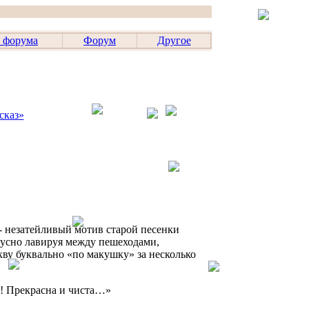
 форума
Форум
Другое
сказ»
- незатейливый мотив старой песенки
скусно лавируя между пешеходами,
у буквально «по макушку» за несколько
а! Прекрасна и чиста…»