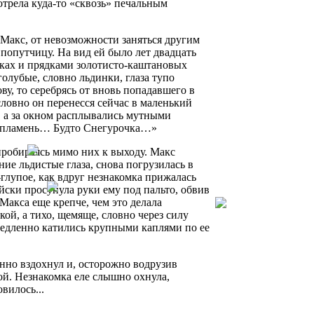
мотрела куда-то «сквозь» печальным
и Макс, от невозможности заняться другим
попутчицу. На вид ей было лет двадцать
еках и прядками золотисто-каштановых
голубые, словно льдинки, глаза тупо
ову, то серебрясь от вновь попадавшего в
 словно он перенесся сейчас в маленький
, а за окном расплывались мутными
 и пламень… Будто Снегурочка…»
робираясь мимо них к выходу. Макс
ние льдистые глаза, снова погрузилась в
глупое, как вдруг незнакомка прижалась
йски просунула руки ему под пальто, обвив
 Макса еще крепче, чем это делала
кой, а тихо, щемяще, словно через силу
медленно катились крупными каплями по ее
енно вздохнул и, осторожно водрузив
й. Незнакомка еле слышно охнула,
вилось...