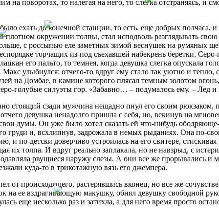
ним на поворотах, то налегая на него, то слегка отстраняясь, и с
было ехать до конечной станции, то есть, еще добрых полчаса, 
в плотном окружении толпы, стал исподволь разглядывать свою 
больше, с россыпью еле заметных зимой веснушек на румяных щ
беспорядке торчащих из-под съехавшей набекрень беретки. Серо-
лацкан его пальто, то темнея, когда девушка слегка опускала гол
. Макс улыбнулся: отчего-то вдруг ему стало так уютно и тепло,
зей на Домбае, в камине которого плясал темным золотом огонь
серо-голубые силуэты гор. «Забавно… – подумалось ему. – Лед
но стоящий сзади мужчина нещадно пнул его своим рюкзаком, п
 отчего девушка ненадолго пришла с себя, но, вскинув на мгнове
свои думы. Он уже было хотел сказать ей что-нибудь ободряюще-
го груди и, всхлипнув, задрожала в немых рыданиях. Она по-сво
лию, и по-детски доверчиво устроилась на его свитере, стискивая
я их толпа. И вдруг реально заплакала, но не навзрыд, с истери
одавляла рвущиеся наружу слезы. А они все же прорывались и 
езжали куда-то в трикотажную вязь его джемпера.
ел от происходящего, растерявшись вконец, но все же сочувств
к на ее вздрагивающую макушку, обнял девушку свободной руко
лась еще несколько раз и затихла, а для него время просто остано