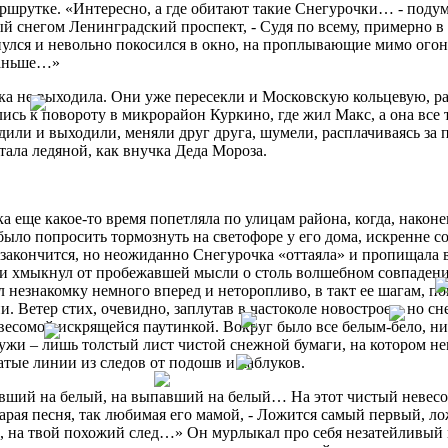
ршрутке. «Интересно, а где обитают такие Снегурочки… - подума
й снегом Ленинградский проспект, - Судя по всему, примерно в
улся и невольно покосился в окно, на проплывающие мимо огон
аньше…»
ка не выходила. Они уже пересекли и Московскую кольцевую, р
ись к повороту в микрорайон Куркино, где жил Макс, а она все 
или и выходили, меняли друг друга, шумели, расплачиваясь за п
тала ледяной, как внучка Деда Мороза.
 еще какое-то время попетляла по улицам района, когда, наконе
было попросить тормознуть на светофоре у его дома, искренне с
 закончится, но неожиданно Снегурочка «оттаяла» и пропищала
 и хмыкнул от пробежавшей мысли о столь волшебном совпадени
 незнакомку немного вперед и неторопливо, в такт ее шагам, п
и. Ветер стих, очевидно, заплутав в частоколе новостроек, но с
весомой искрящейся паутинкой. Вокруг было все белым-бело, ни
лужи – лишь толстый лист чистой снежной бумаги, на котором 
тые линии из следов от подошв и каблуков.
вший на белый, на выпавший на белый… На этот чистый невесом
арая песня, так любимая его мамой, - Ложится самый первый, 
, на твой похожий след…» Он мурлыкал про себя незатейливый 