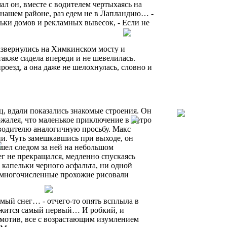
л он, вместе с водителем чертыхаясь на
 нашем районе, раз едем не в Лапландию… -
ьки домов и рекламных вывесок, - Если не
азвернулись на Химкинском мосту и
также сидела впереди и не шевелилась.
роезд, а она даже не шелохнулась, словно и
ц, вдали показались знакомые строения. Он
ожалея, что маленькое приключение в метро
 водителю аналогичную просьбу. Макс
и. Чуть замешкавшись при выходе, он
ошел следом за ней на небольшом
нег не прекращался, медленно спускаясь
 капельки черного асфальта, ни одной
немногочисленные прохожие рисовали
ый снег… - отчего-то опять всплыла в
ложится самый первый… И робкий, и
мотив, все с возрастающим изумлением