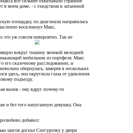
. Макса все сильнее охватывало странное
 в моем доме, - с ехидством и затаенной
тскую площадку, по диагонали направилась
 мысленно воскликнул Макс,
о это уж совсем невероятно. Так не
царящую вокруг тишину звонкой мелодией
тренькающий мобильник из портфеля. Макс
го его сказочному расследованию, и
 невольно обернулась, замерев в нескольких
ся здесь, она округлила глаза от удивления
ловому подъезду.
ая вызов - ему вдруг почему-то
ше и без того напуганную девушку. Она
миролюбиво добавил:
лько шагов догнал Снегурочку у двери