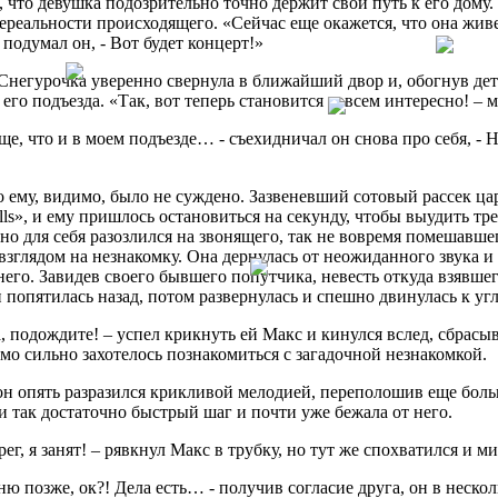
, что девушка подозрительно точно держит свой путь к его дому
ереальности происходящего. «Сейчас еще окажется, что она живет
подумал он, - Вот будет концерт!»
Снегурочка уверенно свернула в ближайший двор и, обогнув де
 его подъезда. «Так, вот теперь становится совсем интересно! –
ще, что и в моем подъезде… - съехидничал он снова про себя, - Н
о ему, видимо, было не суждено. Зазвеневший сотовый рассек 
ells», и ему пришлось остановиться на секунду, чтобы выудить 
о для себя разозлился на звонящего, так не вовремя помешавше
взглядом на незнакомку. Она дернулась от неожиданного звука и
него. Завидев своего бывшего попутчика, невесть откуда взявшего
и попятилась назад, потом развернулась и спешно двинулась к уг
, подождите! – успел крикнуть ей Макс и кинулся вслед, сбрасыв
о сильно захотелось познакомиться с загадочной незнакомкой.
н опять разразился крикливой мелодией, переполошив еще боль
и так достаточно быстрый шаг и почти уже бежала от него.
ерег, я занят! – рявкнул Макс в трубку, но тут же спохватился и 
ню позже, ок?! Дела есть… - получив согласие друга, он в неско