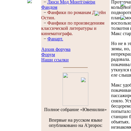
Проторчав
−
Люси Мод Монтгомери
кольцевой
Фандом
подворотн
−
Фанфики по романам Джейн
планы мо
Остин.
воспользо
−
Фанфики по произведениям
толкотня 
классической литературы и
Макс стар
кинематографа.
−
Фанарт.
Но не в э
зимы, но,
Архив форума
непрекращ
Форум
радовала
Наши ссылки
покачивал
уткнулся 
еле слыш
Макс удоб
покачиван
пассажиро
сняло. Ус
бесцеремо
Полноe собраниe «Ювенилии»
попытался
станции б
Впервые на русском языке
объятьях.
опубликовано на A'propos:
незнакомк