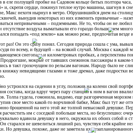
 в еле ползущей пробке на Садовом кольце битых полтора часа, 
» и, скрепя сердце, покинул теплое нутро машины, шагнув в с
е, Макс нехотя нырнул в метро. Обрушившийся днем на столицу
сквичей, вынудив некоторых из них изменить привычные – наз
ваться непривычными – подземными. Не то, чтобы он не любил 
и отсутствие воздуха выматывали его гораздо больше, чем мног
ался попадать «под землю» как можно реже, предпочитая везде 
тот раз! Он это сразу понял. Сегодня природа сошла с ума, вывал
 судя по всему, и будущей – на всякий случай. Москва с каждой 
ающемся снегопаде и километровых пробках, а перспектива поп
. Продрогшие, мокрые от таявших снежинок пассажиры в каком-
ись в такт грохочущим по рельсам вагонам. Народу было не слиш
в книжку невидящими глазами и тоже дремал, даже подростки ве
но.
но устроился на сидении в углу, положив на колени свой портфел
ия состава, когда вдруг через пару станций к ним в вагон ввал
в. Толпа гудела, гомонила, видимо, еще разгоряченная морозом 
тупив свое место какой-то ворчливой бабке, Макс был тут же отт
нно брошенной на него этой же толпой невысокой девушке. Пер
 расчистить им с соседкой побольше места, но безуспешно: оче
уквально вдавила девушку в него, окружила их обоих собой и ст
 Он старался не шевелиться лишний раз, чувствуя себя крайне н
и. Но девушка, похоже, даже не заметила их незапланированног