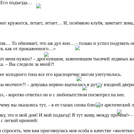
 Его подъезда…
нег кружится, летает, летает… И, позёмкою клубя, заметает зима
так… То обнимает, что аж дух вон… - только и успел подумать он,
ся, как от прокаженного…»
 от меня нужно? – дрогнувшим, зазвеневшим тысячей ледяных ко
а. – Вы следили за мной?!
 ее холодного тона все его красноречие мигом улетучилось.
 вы молчите?! – девушка нервно вцепилась в ручку входной двери
ил, - коротко ответил он и с любопытством посмотрел на нее.
очему вы оказались тут, – в ее глазах снова блеснул арктический 
у, это и мой дом! И мой подъезд! Я тут живу, между прочим!» -
 с легкой иронией:
л спросить, чем вам приглянулась моя особа в качестве «жилетки»