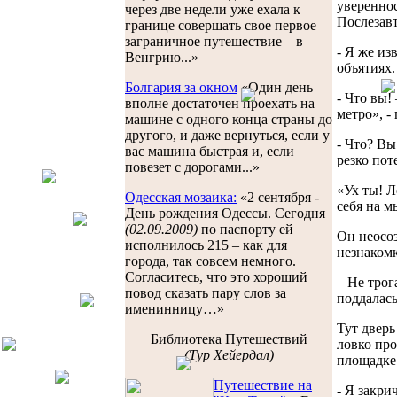
увереннос
через две недели уже ехала к
Послезав
границе совершать свое первое
заграничное путешествие – в
- Я же из
Венгрию...»
объятиях.
Болгария за окном
«Один день
- Что вы!
вполне достаточен проехать на
метро», -
машине с одного конца страны до
другого, и даже вернуться, если у
- Что? Вы
вас машина быстрая и, если
резко пот
повезет с дорогами...»
«Ух ты! Л
Одесская мозаика:
«2 сентября -
себя на м
День рождения Одессы. Сегодня
(02.09.2009)
по паспорту ей
Он неосоз
исполнилось 215 – как для
незнаком
города, так совсем немного.
Согласитесь, что это хороший
– Не трог
повод сказать пару слов за
поддалась
именинницу…»
Тут дверь
Библиотека Путешествий
ловко про
(Тур Хейердал)
площадке
Путешествие на
- Я закри