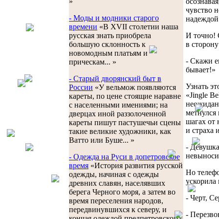
осознавая
»
чувство н
- Моды и модники старого
надеждой 
времени
«В XVII столетии наша
И точно! 
русская знать приобрела
в сторону
большую склонность к
новомодным платьям и
- Скажи е
прическам... »
бывает!»
- Старый дворянский быт в
Узнать эт
России
«У вельмож появляются
«Jingle B
кареты, по цене стоящие наравне
неожиданн
с населенными имениями; на
метнулся 
дверцах иной раззолоченной
шагах от 
кареты пишут пастушечьи сцены
и страха 
такие великие художники, как
Ватто или Буше... »
- Девушка
невыносим
- Одежда на Руси в допетровское
время
«История развития русской
Но телефо
одежды, начиная с одежды
ускорила 
древних славян, населявших
берега Черного моря, а затем во
- Черт, С
время переселения народов,
передвинувшихся к северу, и
- Перезво
кончая одеждой предпетровского