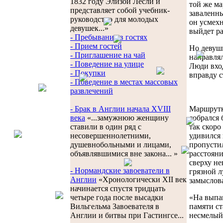
1832 году Элизой Лесли и
той же ма
представляет собой учебник-
заваленны
руководство для молодых
он усмехн
девушек...»
выйдет р
- Пребывание в гостях
- Прием гостей
Но девуш
- Приглашение на чай
направлял
- Поведение на улице
Люди вход
- Покупки
вправду с
- Поведение в местах массовых
развлечений
Маршрутка
- Брак в Англии начала XVIII
собрался 
века
«...замужнюю женщину
так скоро
ставили в один ряд с
удивился
несовершеннолетними,
пропустил
душевнобольными и лицами,
расстояни
объявлявшимися вне закона... »
сверху не
- Нормандские завоеватели в
грязной 
Англии
«Хронологически XII век
замыслова
начинается спустя тридцать
«На выпа
четыре года после высадки
памяти ст
Вильгельма Завоевателя в
несмелый
Англии и битвы при Гастингсе...