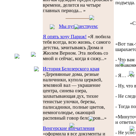
подъезда.
времени, делится на четыре
главных периода... »
«С
Мы путешествуем:
Я опять хочу Париж!
«Я любила
тебя всегда, всю жизнь, с самого
«Вот так-
детства, зачитываясь Дюма и
шарахает
Жюлем Верном. Эта любовь со
мной и сейчас, когда я сижу...»
- Что вам
незнакомк
История Белозерского края
«Деревянные дома, резные
- Я… - от
наличники, купола церквей,
земляной вал — украшение
- Ну, что
центра, синева озера,
- Не след
захватывающая дух, тихие
тенистые улочки, березы,
- Тогда п
палисадники, полные цветов,
немноголюдье, окающий
«Минуточк
распевный говор белозеров...»
и ответил
Венгерские впечатления
- Не успе
«оформила я все документы и