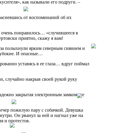
усителя», как называли его подруги. –
красневшись от воспоминаний об их
не очень понравилось… «случившееся в
ертовски приятно, скажу я вам!
глаза полыхнули ярким северным сиянием и
глубокие. И опасные…
рованно уставясь в ее глаза… вдруг поймал
ри, случайно накрыв своей рукой руку
 надежно закрытая электронным замком, не
вечер пожилую пару с собачкой. Девушка
нутри. Он рванул за ней и нагнал уже на
я и протестов.