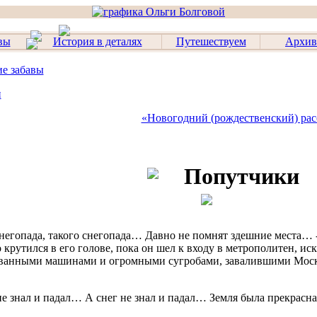
вы
История в деталях
Путешествуем
Архив
ие забавы
и
«Новогодний (рождественский) рас
Попутчики
негопада, такого снегопада… Давно не помнят здешние места… 
 крутился в его голове, пока он шел к входу в метрополитен, и
ванными машинами и огромными сугробами, завалившими Москв
не знал и падал… А снег не знал и падал… Земля была прекрасн