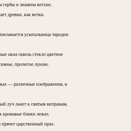
м гербы и знамена ветхие,
ает древки, как ветки.
описывается усыпальница чародея:
ные окна сквозь стекло цветное
сиянье, пролитое луною.
жах — различные изображения, и
ый луч льнет к святым витражам,
х кровавые блики лежат,
 прячет царственный прах.