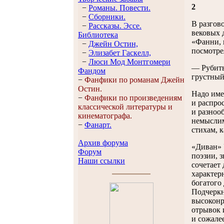
2
−
Романы. Повести.
−
Сборники.
В разгов
−
Рассказы. Эссe.
вековых 
Библиотека
«Фанни, 
−
Джейн Остин,
посмотрел
−
Элизабет Гaскелл,
−
Люси Мод Монтгомери
— Рубить
Фандом
грустный 
−
Фанфики по романам Джейн
Остин.
Надо име
−
Фанфики по произведениям
и распро
классической литературы и
и разнооб
кинематографа.
немыслим
−
Фанарт.
стихам, 
Архив форума
«Диван» 
Форум
поэзии, 
Наши ссылки
сочетает
характер
богатого
Подчеркн
высоконр
отрывок 
и сожале