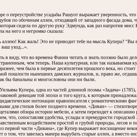
оре о переустройстве усадьбы Рашуот выражает уверенность, что
дубов по обочинам аллеи, отходящей от западного фасада дома, 
которая сидела по другую руку Эдмунда, как раз напротив мисс 
а на него и негромко сказала:
 аллею! Как жаль! Это не приводит тебе на мысль Купера? "Вы 
ваш уход...».
ть в виду, что во времена Фанни читать и знать поэзию было де
страненным, чем теперь. Наша культурная, или так называемая к
разнее, чем была в первые десятилетия прошлого века, но стоит 
ой пошлости нынешних дамских журналов, и, право же, отдаш
как бы банальны и многословны они ни были.
Уильяма Купера, одна из частей длинной поэмы «Задача» (1785),
знакомой девицам той эпохи и того круга, к которым принадле
 дидактические интонации нравописателя с романтическими фан
ными для стихов более позднего времени. «Диван» — стихотворе
 деталями обзора истории мебели, а затем переходит к описанию
ем, что, сопоставляя удобства, услады и премудрости городской
авственным воздействием простой и грубой природы, лесов и по
из первой части «Дивана», где Купер выражает восхищение век
ет о том, что завелась манера вырубать старые аллеи, а вместо 