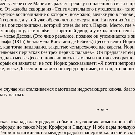
 месту: через нее Мария выражает тревогу и опасения в связи с 
се. От жалобы скворца из «Сентиментального путешествия» тянет
смутное воспоминание о котором, возможно, мелькнуло в голове
 героине, а у той уже обрело четкие очертания. На пути из Ан
я на поиски экипажа, который отвез бы его в Париж. Место, где 
ся по-французски remise — каретный двор, и у входа в этот remi
— месье Дессен. (Это лицо реальное, позднее он упоминается в 
ольф» (1815) Бенжамена Констана де Ребека.) Дессен ведет Йори
, как тогда назывались закрытые четырехколесные кареты. Йори
елковых перчатках без трех первых пальцев». Он предлагает ей р
 однако месье Дессен, повозившись с замком и пятидесятикратно 
орый он захватил, не тот. Йорик рассказывает: «Я почти непроиз
ке, месье Дессен и оставил нас перед воротами, сказав, что ворот
м случае мы сталкиваемся с мотивом недостающего ключа, благо
лазу на глаз.
* * *
ская эскапада дает редкую в обычных условиях возможность обще
офорду, но также Мэри Крофорд и Эдмунду. И обе пары пользуют
Генри протискиваются между оградой и запертой калиткой и скр