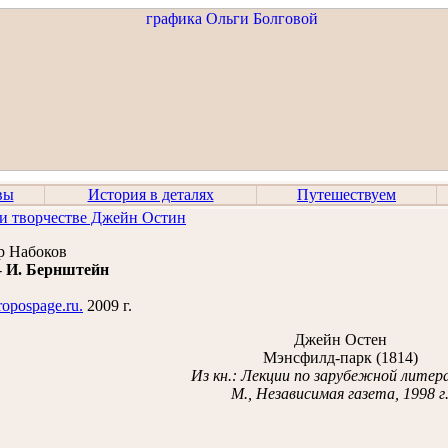
вы
История в деталях
Путешествуем
и творчестве Джейн Остин
р Набоков
-
И. Бернштейн
ropospage.ru.
2009 г.
Джейн Остен
Мэнсфилд-парк (1814)
Из кн.: Лекции по зарубежной литер
М., Независимая газета, 1998 г