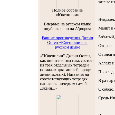
живые из
Полноe собраниe
«Ювенилии»
Невдалек
Впервые на русском языке
Манит к с
опубликовано на A'propos:
Забытый,
Ранние произведения Джейн
Остен «Ювенилии» на
Отцы на
русском языке
От зноя л
«"Ювенилии" Джейн Остен,
как они известны нам, состоят
Аллеях и
из трех отдельных тетрадей
(книжках для записей, вроде
Прохладн
дневниковых). Названия на
соответствующих тетрадях
В разгар
написаны почерком самой
Джейн...»
С собою,
Средь Ин