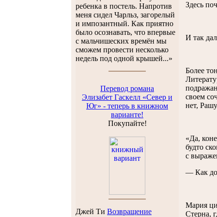
Здесь по
ребенка в постель. Напротив
меня сидел Чарльз, загорелый
и импозантный. Как приятно
было осознавать, что впервые
И так да
с мальчишеских времён мы
сможем провести несколько
недель под одной крышей...»
Более то
Литерату
подражан
Перевод романа
своем со
Элизабет Гаскелл «Север и
нет, Раш
Юг» - теперь в книжном
варианте!
Покупайте!
«Да, коне
будто ско
с выраже
— Как до
Мария ци
Джей Ти
Возвращение
Стерна, 