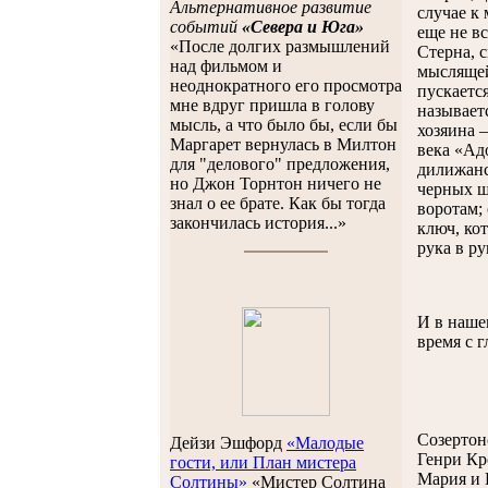
Альтернативное развитие
случае к
событий
«Севера и Юга»
еще не в
«После долгих размышлений
Стерна, 
над фильмом и
мыслящей
неоднократного его просмотра
пускаетс
мне вдруг пришла в голову
называет
мысль, а что было бы, если бы
хозяина 
Маргарет вернулась в Милтон
века «Ад
для "делового" предложения,
дилижанс
но Джон Торнтон ничего не
черных ш
знал о ее брате. Как бы тогда
воротам;
закончилась история...»
ключ, кот
рука в ру
И в наше
время с г
Созертон
Дейзи Эшфорд
«Малодые
Генри Кр
гости, или План мистера
Мария и 
Солтины»
«Мистер Солтина