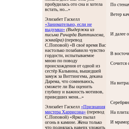
пробудилась ото сна и хотела
По стена
встать, но...»
Ветер кач
Элизабет Гаскелл
«Занимательно, если не
выдумки»
(Выдержки из
И далее 
письма Ричарда Виттингема,
эсквайра)
(перевод
С.Поповой) «В своё время Вас
настолько позабавило чувство
В восточ
гордости, испытываемое
мною по поводу
Сочится 
происхождения от одной из
сестёр Кальвина, вышедшей
замуж за Виттингема, декана
Дарема, что сомневаюсь,
На витра
сможете ли Вы оценить
глубину и важность мотивов,
приведших меня...»
Серебрян
Элизабет Гаскелл
«Признания
мистера Харрисона»
(перевод
На плита
С.Поповой) «Ярко пылал
И мрамор
огонь в камине. Жена только
что поднялась наверх уложить