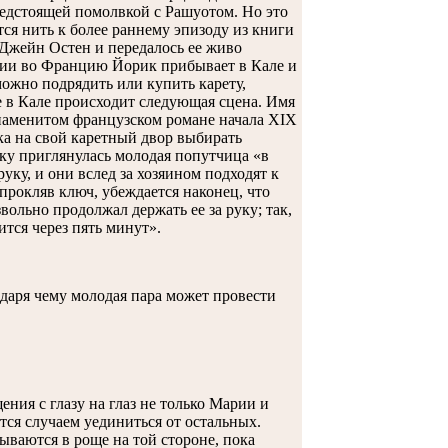
предстоящей помолвкой с Рашуотом. Но это
ся нить к более раннему эпизоду из книги
 Джейн Остен и передалось ее живо
глии во Францию Йорик прибывает в Кале и
можно подрядить или купить карету,
se в Кале происходит следующая сцена. Имя
знаменитом французском романе начала XIX
ка на свой каретный двор выбирать
ку приглянулась молодая попутчица «в
уку, и они вслед за хозяином подходят к
прокляв ключ, убеждается наконец, что
вольно продолжал держать ее за руку; так,
ится через пять минут».
даря чему молодая пара может провести
ния с глазу на глаз не только Марии и
ся случаем уединиться от остальных.
ываются в роще на той стороне, пока