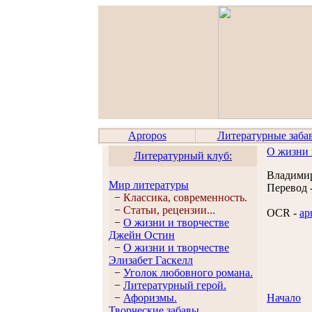
Apropos
Литературные заба
О жизни 
Литературный клуб:
Владими
Мир литературы
Перевод 
−
Классика, современность.
−
Статьи, рецензии...
OCR -
ap
−
О жизни и творчестве
Джейн Остин
−
О жизни и творчестве
Элизабет Гaскелл
−
Уголок любовного романа.
−
Литературный герой.
−
Афоризмы.
Начало
Творческие забавы