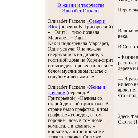
О жизни и творчестве
Перемежа
Элизабет Гаскелл
Элизабет Гаскелл
«Север и
Юг»
(перевод В. Григорьевой)
Великоле
«− Эдит! − тихо позвала
века.
Маргарет. − Эдит!
Как и подозревала Маргарет,
В Созерт
Эдит уснула. Она лежала,
свернувшись на диване, в
«Фанни в
гостиной дома на Харли-стрит
располаг
и выглядела прелестно в своем
дерева и
белом муслиновом платье с
голубыми лентами...»
— Я разо
ничего в
Элизабет Гаскелл
«Жены и
арок, нет
дочери»
(перевод В.
что «под
Григорьевой) «Начнем со
старой детской присказки. В
стране было графство, в том
графстве - городок, в том
Здесь Фа
городке - дом, в том доме -
Скотта (1
комната, а в комнате –
кроватка, а в той кроватке
лежала девочка. Она уже