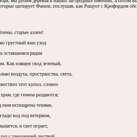
воря, мы рубим деревья в наших загородных имениях, а потом в
которые цитирует Фанни, послушав, как Рашуот с Крофордом об
лены, старые аллеи!
ю грустный ваш уход
ь оставшимся рядам
м. Как изящен свод зеленый,
лько воздуха, пространства, света,
ржествен этот купол, словно
храм, где гимны раздаются;
д ним испещрена тенями,
глади вод под ветерком,
лышется, и свет играет,
 лад с танцующей листвой