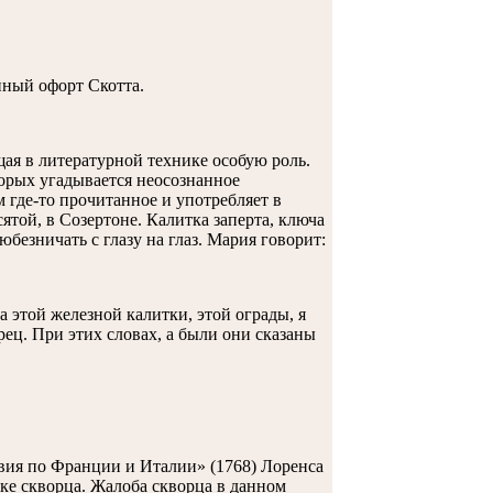
нный офорт Скотта.
ая в литературной технике особую роль.
орых угадывается неосознанное
 где-то прочитанное и употребляет в
ятой, в Созертоне. Калитка заперта, ключа
безничать с глазу на глаз. Мария говорит:
за этой железной калитки, этой ограды, я
орец. При этих словах, а были они сказаны
вия по Франции и Италии» (1768) Лоренса
ке скворца. Жалоба скворца в данном