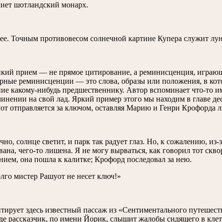
чиет шотландский монарх.
лее. Точным противовесом солнечной картине Купера служит лу
нкий прием — не прямое цитирование, а реминисценция, играющ
рные реминисценции — это слова, образы или положения, в кот
ие какому-нибудь предшественнику. Автор вспоминает что-то им
чинении на свой лад. Яркий пример этого мы находим в главе дес
уот отправляется за ключом, оставляя Марию и Генри Крофорда лю
чно, солнце светит, и парк так радует глаз. Но, к сожалению, из-
вана, чего-то лишена. Я не могу вырваться, как говорил тот скв
нием, она пошла к калитке; Крофорд последовал за нею.
лго мистер Рашуот не несет ключ!»
тирует здесь известный пассаж из «Сентиментального путешест
где рассказчик, по имени Йорик, слышит жалобы сидящего в клет