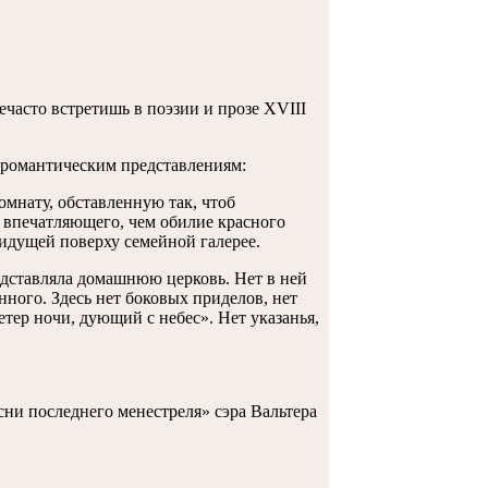
часто встретишь в поэзии и прозе XVIII
е романтическим представлениям:
мнату, обставленную так, чтоб
и впечатляющего, чем обилие красного
 идущей поверху семейной галерее.
едставляла домашнюю церковь. Нет в ней
ного. Здесь нет боковых приделов, нет
ветер ночи, дующий с небес». Нет указанья,
сни последнего менестреля» сэра Вальтера