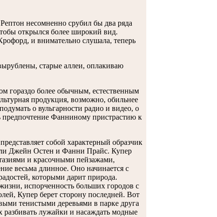
 Рептон несомненно срубил бы два ряда
чтобы открылся более широкий вид.
Крофорд, и внимательно слушала, теперь
вырублены, старые аллеи, оплакиваю
лом гораздо более обычным, естественным
ультурная продукция, возможно, обильнее
подумать о вульгарности радио и видео, о
ь предпочтение Фанниному пристрастию к
 представляет собой характерный образчик
жали Джейн Остен и Фанни Прайс. Купер
тазиями и красочными пейзажами,
ние весьма длинное. Оно начинается с
 радостей, которыми дарит природа.
 жизни, испорченность больших городов с
лей, Купер берет сторону последней. Вот
овыми тенистыми деревьями в парке друга
них разбивать лужайки и насаждать модные