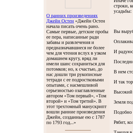
Иначе го
строки, 
усадьбы:
О ранних произведениях
Джейн Остен
«Джейн Остен
начала писать очень рано.
Вы выруб
Самые первые, детские пробы
ее пера, написанные ради
Оплакива
забавы и развлечения и
предназначавшиеся не более
И радуюс
чем для чтения вслух в узком
домашнем кругу, вряд ли
Последни
имели шанс сохраниться для
потомков; но, к счастью, до
В нем сто
нас дошли три рукописные
тетради с ее подростковыми
И так то
опытами, с насмешливой
серьезностью озаглавленные
Высокий 
автором «Том первый», «Том
второй» и «Том третий». В
Земля по
этот трехтомный манускрипт
вошли ранние произведения
Подобно 
Джейн, созданные ею с 1787
Рябит, ко
по 1793 год...»
Танцуя в