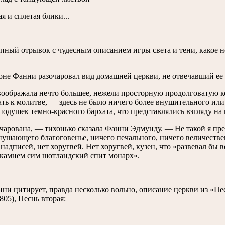
я и сплетая блики...
пный отрывок с чудесным описанием игры света и тени, какое не
оне Фанни разочаровал вид домашней церкви, не отвечавший е
оображала нечто большее, нежели просторную продолговатую ко
ать к молитве, — здесь не было ничего более внушительного ил
 подушек темно-красного бархата, что представлялись взгляду на
чарована, — тихонько сказала Фанни Эдмунду. — Не такой я пр
нушающего благоговенье, ничего печального, ничего величествен
 надписей, нет хоругвей. Нет хоругвей, кузен, что «развевал бы 
 камнем сим шотландский спит монарх».
нни цитирует, правда несколько вольно, описание церкви из «Пе
805), Песнь вторая: