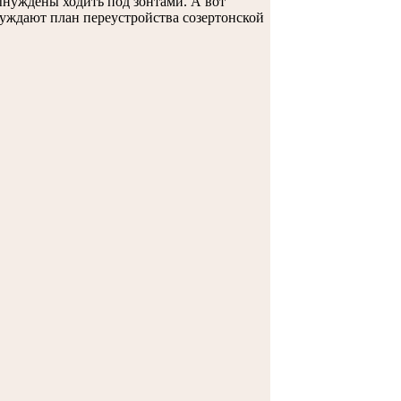
ынуждены ходить под зонтами. А вот
суждают план переустройства созертонской