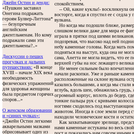
Джейн Остин и денди:
спокойствием.
«Пушкин заставил
-- Ой, какие куклы!- воскликнула он
Онегина подражать
восторге, когда я спустил ее с седла у
героям Булвер-Литтона*
вулкана.
— безупречным
Но когда мы подошли ближе, размер
английским
слишком велики даже для мира ее фан
джентльменам. Но кому
играла в прятки под шеями великанов,
подражали сами эти
подозревая, что высоко над ней подн
джентльмены?..»
небу каменные головы. Когда мать по
подняться на выступ, куда она не могл
Дискуссии о пеших
сама, Анетта не могла видеть, что ее 
прогулках и дальних
верхней губы на нос лежащего велика
путешествиях:
«В конце
Не менее сильным было впечатление
XVIII – начале XIX века
начали раскопки. Уже и раньше камен
необходимость
расположенные на склоне вулкана ост
физических упражнений
казались большими, а когда мы стали 
для здоровья женщины
вглубь, вдоль шеи, обнажилась грудь, 
была предметом горячих
огромный корпус, вплоть до бедер, гд
споров...»
тонкие пальцы рук с кривыми колосс
ногтями сходились под выступающим
О женском образовании
животом. Иногда в слое земли перед 
и «синих чулках»:
находили человеческие кости и остатк
«Джейн Остин легкими
Как захватывающее зрелище, предст
акварельными мазками
нами каменные истуканы во весь свой
обрисовывает одну из
рост и показались нам совсем иными 