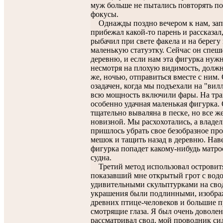
муж больше не пытались повторять п
фокусы.
Однажды поздно вечером к нам, за
прибежал какой-то парень и рассказал,
рыбачил при свете факела и на берегу
маленькую статуэтку. Сейчас он спеш
деревню, и если нам эта фигурка нужн
несмотря на плохую видимость, долж
же, ночью, отправиться вместе с ним.
озадачен, когда мы подъехали на "вил
всю мощность включили фары. На тра
особенно удачная маленькая фигурка.
тщательно вываляна в песке, но все ж
новизной. Мы расхохотались, а владе
пришлось убрать свое безобразное пр
мешок и тащить назад в деревню. Нав
фигурка попадет какому-нибудь матро
судна.
Третий метод использовал островит
показавший мне открытый грот с вод
удивительными скульптурками на сво
украшения были подлинными, изобра
древних птице-человеков и большие 
смотрящие глаза. Я был очень доволен
рассматривал свод, мой проводник си