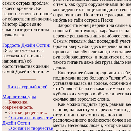
самых острых проблем
с теми, как будто обрубленными по ш
своего времени. Ее
мы видели их в энциклопедии и геог
герои не стоят в стороне
справочниках. Но и это не раскрывало
от общественной жизни.
нибудь из тайн острова Пасхи.
Мистер Дарси явно
Забросить конец веревки на самые 
симпатизирует «синим
головы было трудно, а карабкаться на
чулкам»...»
веревке решались лишь наиболее ловки
Самым тяжелым был последний участо
Гордость Джейн Остин:
бровей вверх, ибо здесь веревка впло
«Я давно уже хотела
прилегала ко лбу великана, не оставля
рассказать (а точнее,
рук взбирающегося, и подняться на м
напомнить) об
такого гиганта даже без груза было н
обстоятельствах жизни
делом.
самой Джейн Остин...»
Еще труднее было представить себе,
поднимали вверх большую "шляпу", к
устанавливалась на голове, особенно е
Литературный клуб
:
что "шляпа" была из камня, имела шес
кубических метров в объеме и весила 
Мир литературы
сколько два взрослых слона.
−
Классика,
Как можно поднять груз, равный ве
современность.
слонов, на высоту четырехэтажного д
−
Статьи, рецензии...
отсутствии подъемных кранов или
−
О жизни и творчестве
расположенного поблизости более вы
Джейн Остин
места? Несколько людей, которые мог
−
О жизни и творчестве
уместиться на макушке фигуры, никак