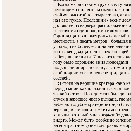
Когда мы доставим груз к месту назн
необходимо поднять на пьедестал, пос
стоймя, высотой в четыре этажа, а зат
на него пукао. Последний - весит деся
доставлен из карьера, расположенного
расстоянии одиннадцати километров.
Одиннадцать километров - немалый пу
местности, а десять метров - большая 
угодно, тем более, если на нее надо по
тонн - вес двадцати четырех лошадей.
работу выполнили. И все это великол
году было сброшено вниз людоедами,
подкопали опоры в стене, а затем отп
свой подвиг, съев в пещере тридцать 
соседей.
Я стоял на вершине кратера Рано Рар
передо мной как на ладони лежал по
травой остров. Позади меня был дово
спуск в заросшее чрево вулкана, где м
небесно-голубое кратерное озеро блес
зеркало, в широкой рамке самого зеле
камыша, который мне когда-либо дов
видеть. Может быть, особенно зеленым
на контрастном фоне той травы, котор
покрывала остальную часть острова и 