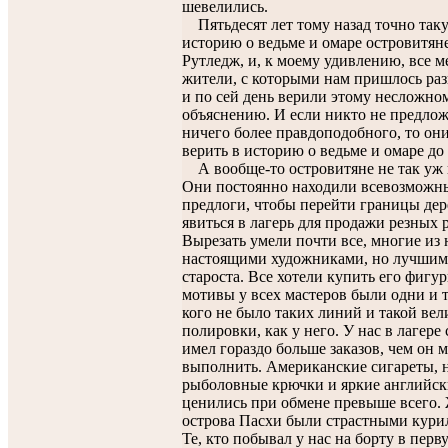
шевелились.
Пятьдесят лет тому назад точно так
историю о ведьме и омаре островитяне
Рутледж, и, к моему удивлению, все 
жители, с которыми нам пришлось раз
и по сей день верили этому несложно
объяснению. И если никто не предло
ничего более правдоподобного, то они
верить в историю о ведьме и омаре до 
А вообще-то островитяне не так уж
Они постоянно находили всевозможн
предлоги, чтобы перейти границы дер
явиться в лагерь для продажи резных р
Вырезать умели почти все, многие из
настоящими художниками, но лучшим
староста. Все хотели купить его фигур
мотивы у всех мастеров были одни и т
кого не было таких линий и такой ве
полировки, как у него. У нас в лагере 
имел гораздо больше заказов, чем он 
выполнить. Американские сигареты, 
рыболовные крючки и яркие английск
ценились при обмене превыше всего.
острова Пасхи были страстными кур
Те, кто побывал у нас на борту в перв