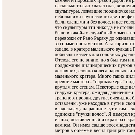
камней и поросших травой дорог, на р
насколько только хватал глаз, виднели
скульптуры, лежавшие поодиночке ил
небольшими группами по две-три фи
были слепыми и без волос, и все гово
что скульптуры эти никогда не стоял
были в какой-то случайный момент во
перевозки от Рано Рараку до ожидавш
за горами постаментов. А за горизонто
западе, в кратере маленького вулкана 
добывали камень для головных украш
Отсюда его не видно, но я был там и 
полдюжины цилиндрических пучков в
лежавших, словно колеса паровых катк
маленького кратера. Много таких цил
древние мастера - "парикмахеры" под
крутым его стенам. Некоторые еще ва
снаружи кратера, ожидая дальнейшей
транспортировки, другие, очевидно, 
оставлены, уже находясь в пути к св
владельцам,- на равнине тут и там ле
одинокие "пучки волос". Я измерил 
из них, доставленный из кратера с кр
камнем. Он имел свыше восемнадцати
метров в объеме и весил тридцать тонн