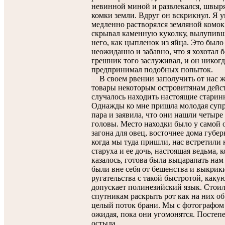
невинной миной и развлекался, швыря
комки земли. Вдруг он вскрикнул. Я у
медленно растворялся земляной комок
скрывал каменную куколку, вылупив
него, как цыпленок из яйца. Это было
неожиданно и забавно, что я хохотал 
грешник того заслуживал, и он никогд
предпринимал подобных попыток.
В своем рвении заполучить от нас 
товары некоторым островитянам дейс
случалось находить настоящие старин
Однажды ко мне пришла молодая суп
пара и заявила, что они нашли четыре
головы. Место находки было у самой 
загона для овец, восточнее дома губер
когда мы туда пришли, нас встретили 
старуха и ее дочь, настоящая ведьма, к
казалось, готова была выцарапать нам
были вне себя от бешенства и выкрик
ругательства с такой быстротой, каку
допускает полинезийский язык. Стои
спутникам раскрыть рот как на них о
целый поток брани. Мы с фотографом
ожидая, пока они угомонятся. Постеп
остыла.