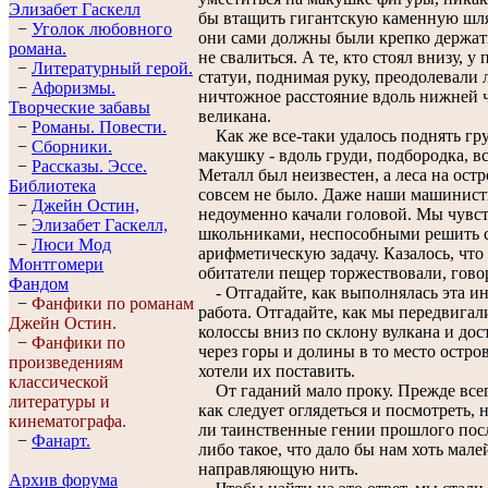
Элизабет Гaскелл
бы втащить гигантскую каменную шля
−
Уголок любовного
они сами должны были крепко держат
романа.
не свалиться. А те, кто стоял внизу, у
−
Литературный герой.
статуи, поднимая руку, преодолевали
−
Афоризмы.
ничтожное расстояние вдоль нижней ч
Творческие забавы
великана.
−
Романы. Повести.
Как же все-таки удалось поднять гру
−
Сборники.
макушку - вдоль груди, подбородка, в
−
Рассказы. Эссe.
Металл был неизвестен, а леса на ост
Библиотека
совсем не было. Даже наши машинис
−
Джейн Остин,
недоуменно качали головой. Мы чувст
−
Элизабет Гaскелл,
школьниками, неспособными решить
−
Люси Мод
арифметическую задачу. Казалось, чт
Монтгомери
обитатели пещер торжествовали, гово
Фандом
- Отгадайте, как выполнялась эта и
−
Фанфики по романам
работа. Отгадайте, как мы передвигал
Джейн Остин.
колоссы вниз по склону вулкана и дос
−
Фанфики по
через горы и долины в то место остров
произведениям
хотели их поставить.
классической
От гаданий мало проку. Прежде всег
литературы и
как следует оглядеться и посмотреть, 
кинематографа.
ли таинственные гении прошлого посл
−
Фанарт.
либо такое, что дало бы нам хоть мал
направляющую нить.
Архив форума