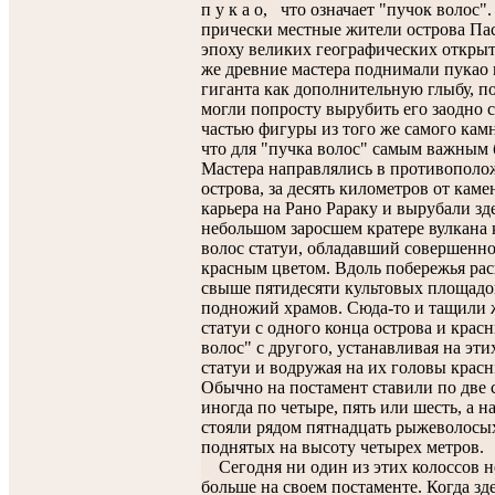
п у к а о, что означает "пучок волос".
прически местные жители острова Па
эпоху великих географических откры
же древние мастера поднимали пукао
гиганта как дополнительную глыбу, п
могли попросту вырубить его заодно 
частью фигуры из того же самого кам
что для "пучка волос" самым важным 
Мастера направлялись в противопол
острова, за десять километров от кам
карьера на Рано Рараку и вырубали зд
небольшом заросшем кратере вулкана 
волос статуи, обладавший совершенн
красным цветом. Вдоль побережья ра
свыше пятидесяти культовых площадо
подножий храмов. Сюда-то и тащили 
статуи с одного конца острова и крас
волос" с другого, устанавливая на эт
статуи и водружая на их головы красн
Обычно на постамент ставили по две с
иногда по четыре, пять или шесть, а н
стояли рядом пятнадцать рыжеволосых
поднятых на высоту четырех метров.
Сегодня ни один из этих колоссов н
больше на своем постаменте. Когда зд