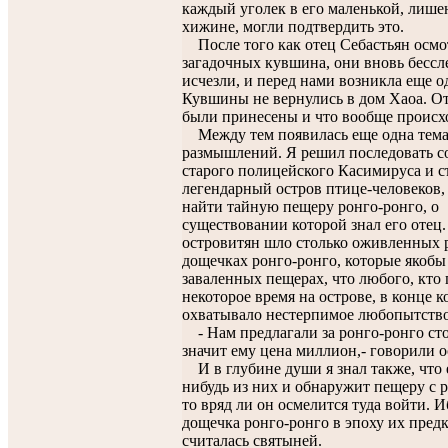
каждый уголек в его маленькой, лиш
хижине, могли подтвердить это.
После того как отец Себастьян осмо
загадочных кувшина, они вновь бессл
исчезли, и перед нами возникла еще о
Кувшины не вернулись в дом Хаоа. О
были принесены и что вообще происх
Между тем появилась еще одна тема
размышлений. Я решил последовать с
старого полицейского Касимируса и с
легендарный остров птице-человеков,
найти тайную пещеру ронго-ронго, о
существовании которой знал его отец
островитян шло столько оживленных 
дощечках ронго-ронго, которые якобы
заваленных пещерах, что любого, кто
некоторое время на острове, в конце к
охватывало нестерпимое любопытство
- Нам предлагали за ронго-ронго сто
значит ему цена миллион,- говорили о
И в глубине души я знал также, что 
нибудь из них и обнаружит пещеру с р
то вряд ли он осмелится туда войти. 
дощечка ронго-ронго в эпоху их пред
считалась святыней.