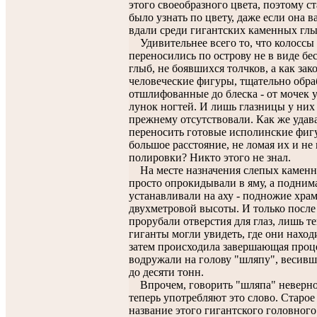
этого своеобразного цвета, поэтому 
было узнать по цвету, даже если она в
вдали среди гигантских каменных глы
Удивительнее всего то, что колоссы
переносились по острову не в виде б
глыб, не боявшихся толчков, а как за
человеческие фигуры, тщательно обр
отшлифованные до блеска - от мочек 
лунок ногтей. И лишь глазницы у них
прежнему отсутствовали. Как же удав
переносить готовые исполинские фиг
большое расстояние, не ломая их и не
полировки? Никто этого не знал.
На месте назначения слепых каменн
просто опрокидывали в яму, а подним
устанавливали на аху - подножие хра
двухметровой высоты. И только после
прорубали отверстия для глаз, лишь т
гиганты могли увидеть, где они наход
затем происходила завершающая проце
водружали на голову "шляпу", весивш
до десяти тонн.
Впрочем, говорить "шляпа" неверно,
теперь употребляют это слово. Старое
название этого гигантского головного