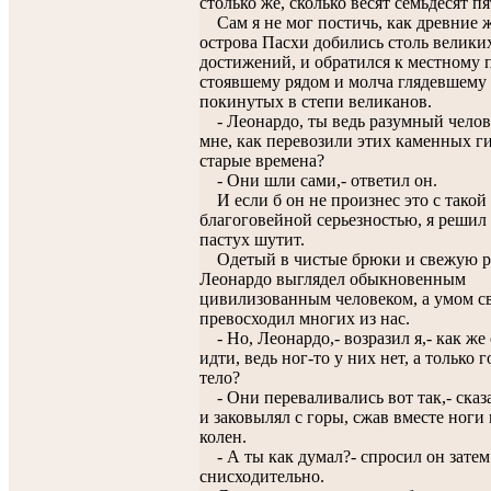
столько же, сколько весят семьдесят п
Сам я не мог постичь, как древние 
острова Пасхи добились столь велики
достижений, и обратился к местному п
стоявшему рядом и молча глядевшему
покинутых в степи великанов.
- Леонардо, ты ведь разумный челов
мне, как перевозили этих каменных г
старые времена?
- Они шли сами,- ответил он.
И если б он не произнес это с такой
благоговейной серьезностью, я решил 
пастух шутит.
Одетый в чистые брюки и свежую р
Леонардо выглядел обыкновенным
цивилизованным человеком, а умом с
превосходил многих из нас.
- Но, Леонардо,- возразил я,- как же
идти, ведь ног-то у них нет, а только 
тело?
- Они переваливались вот так,- сказ
и заковылял с горы, сжав вместе ноги 
колен.
- А ты как думал?- спросил он затем
снисходительно.