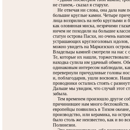
не станем,- сказал я старухе.
Не отвечая ни слова, она дала нам п
большие круглые камни. Четыре при
лица воззрились на небо круглыми и 
как оловянная миска, незрячими глаз
ничем не походили на большие класс
статуи острова Пасхи, но очень напо
устрашающих круглоголовых идолов, 
можно увидеть на Маркизских острова
Владельцы камней смотрели на нас с 
Те, которые их нашли, торжествовали:
находка сулила им удачный обмен. Об
одинаковым интересом наблюдали, ка
перевернули причудливые головы нос
и, поблагодарив, ушли восвояси. Наш
проводники остались стоять с разину
Дальше мы увидим, что случай этот ст
забыла.
Тем временем произошло другое со
причинившее нам много беспокойств.
европейцы появились в Тихом океане,
производство, или керамика, на остро
было столь же неизвестно, как и во вс
Полинезии.