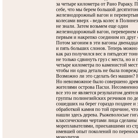
за четыре километра от Рано Рараку. 
себе, что мы берем большой десятито
железнодорожный вагон и перевертыв
колесами вверх - ведь колес в Полине
не знали. Затем возьмем еще один
железнодорожный вагон, перевернем е
первым и накрепко соединим их друг 
Потом загоним в эти вагоны двенадца
и пять больших слонов. Теперь можно
как раз получился вес в пятьдесят тон
не только сдвинуть груз с места, но и 
четыре километра по каменистой мест
чтобы ни одна деталь не была повреж
Возможно ли это сделать без машин?
Но невозможное было совершено дре
жителями острова Пасхи. Несомненно
все это не является результатом деяте
группы полинезийских резчиков по де
сошедших на берег гораздо позднее и
обработкой камня по той причине, что
нашли здесь дерева. Рыжеволосые гиг
классическими чертами лица сделаны
мореплавателями, приехавшими из ст
имевшей опыт поколений по перенос
монолитов.