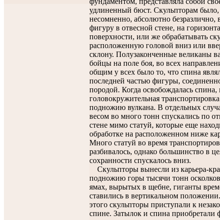
фундаментом, представляла собой сво
удлиненный бюст. Скульпторам было,
несомненно, абсолютно безразлично, 
фигуру в отвесной стене, на горизонт
поверхности, или же обрабатывать ску
расположенную головой вниз или вве
склону. Полузаконченные великаны ва
бойцы на поле боя, во всех направлен
общим у всех было то, что спина явля
последней частью фигуры, соединенн
породой. Когда освобождалась спина,
головокружительная транспортировка 
подножию вулкана. В отдельных случ
весом во много тонн спускались по о
стене мимо статуй, которые еще наход
обработке на расположенном ниже кар
Много статуй во время транспортиро
разбивалось, однако большинство в це
сохранности спускалось вниз.
Скульпторы вынесли из карьера-кра
подножию горы тысячи тонн осколков
ямах, вырытых в щебне, гиганты вре
ставились в вертикальном положении
этого скульпторы приступали к незак
спине. Затылок и спина приобретали ф