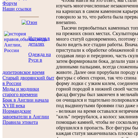
Чтобы найти на это ответ, мы стали
Форум
изучать многочисленные незакончен
Наши ссылки
на карнизах в самом каменном карьере
говорило за то, что работа была прерв
внезапно.
Тысячи первобытных каменных топ
на прежних своих местах. Скульпторы
История в
много статуй одновременно, поэтому 
деталях
было видеть все стадии работы. Внача
приступали к обработке обнаженной 
Одежда на
создавая лицо и переднюю, часть скул
Руси в
затем формировали бока, делали уши 
длинными пальцами, всегда сложенн
допетровское время
животе. Далее они прорубали породу 
Старый дворянский быт
фигуры с обеих сторон, так что спина
в России
форму лодки с узким килем, соединен
Моды и модники
горной породой в нижней своей части
старого времени
фасад фигуры был закончен в мельчай
Брак в Англии начала
он очищался и тщательно полировался
XVIII века
под выдвинутыми бровями глаз даже 
Нормандские
- великан на время оставался незрячим
завоеватели в Англии
"киль" перерубался, а колосс заклинив
Правила этикета
помощью камней, чтобы не соскользну
обрушился в пропасть. Все фигуры бы
каждая статуя заканчивалась плоско 