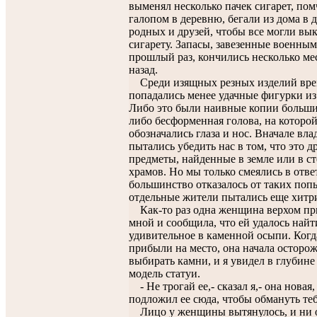
выменял несколько пачек сигарет, пом
галопом в деревню, бегали из дома в 
родных и друзей, чтобы все могли вы
сигарету. Запасы, завезенные военны
прошлый раз, кончились несколько ме
назад.
Среди изящных резных изделий вр
попадались менее удачные фигурки из
Либо это были наивные копии больши
либо бесформенная голова, на которой
обозначались глаза и нос. Вначале вл
пытались убедить нас в том, что это д
предметы, найденные в земле или в с
храмов. Но мы только смеялись в ответ
большинство отказалось от таких поп
отдельные жители пытались еще хитр
Как-то раз одна женщина верхом при
мной и сообщила, что ей удалось найт
удивительное в каменной осыпи. Ког
прибыли на место, она начала осторо
выбирать камни, и я увидел в глубин
модель статуи.
- Не трогай ее,- сказал я,- она новая,
подложил ее сюда, чтобы обмануть теб
Лицо у женщины вытянулось, и ни о