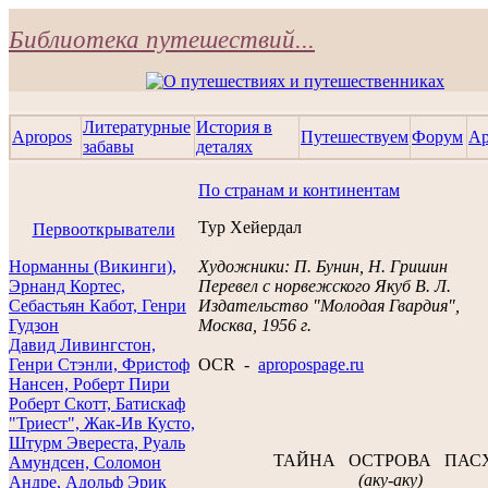
Библиотека путешествий...
Литературные
История в
Apropos
Путешествуем
Форум
Ар
забавы
деталях
По странам и континентам
Тур Хейердал
Первооткрыватели
Норманны (Викинги),
Художники: П. Бунин, Н. Гришин
Эрнанд Кортес,
Перевел с норвежского Якуб В. Л.
Себастьян Кабот, Генри
Издательство "Молодая Гвардия",
Гудзон
Москва, 1956 г.
Давид Ливингстон,
Генри Стэнли, Фристоф
OCR -
apropospage.ru
Нансен, Роберт Пири
Роберт Скотт, Батискаф
"Триест", Жак-Ив Кусто,
Штурм Эвереста,
Руаль
ТАЙНА ОСТРОВА ПАС
Амундсен, Соломон
(аку-аку)
Андре, Адольф Эрик