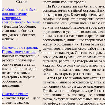
Статьи:
настоящий горный тролль!
На Рано Рараку вы как бы вплотну
Любовь по-английски,
соприкасаетесь с тайной острова Пас
или положение
насыщен воздух. К вам обращены мо
женщины в
загадочные лица ста пятидесяти безгл
грегорианской Англии:
великанов, они уставились на вас с к
«Девушка (особенно,
уступа, из каждой пещеры в горе, где 
если она не богата)
родившиеся и усопшие исполины лежа
нуждается в богатом
люльках или на смертном одре, безжи
женихе...»
беспомощные, лишенные творческой 
когда-то создавшей их. Такой была кар
Знакомство с героями.
скульпторы прервали свою работу, и т
Первые впечатления:
«В
останется навсегда. Спесивые, гордые
полном соответствии с
сомкнутыми губами, стоят самые стар
русской пословицей,
гигантов, работа над которыми была з
оценке подвергается
кажется, будто они упрямо думают, чт
внешний вид, второй -
зубило, никакая атомная энергия не с
не менее важный
заставить открыть рот и заговорить.
критерий - манеры и
И хотя рты великанов запечатаны с
особенности
печатями, многое открылось для тех, 
поведения...»
по горному склону в хаосе незаконче
Где бы мы ни пробирались, где бы мы
Счастье в браке:
останавливались, повсюду нас, словно
«Счастье в браке − дело
смеха, окружали колоссальные лица.
случая. Брак, как
их анфас, в профиль, под любым угло