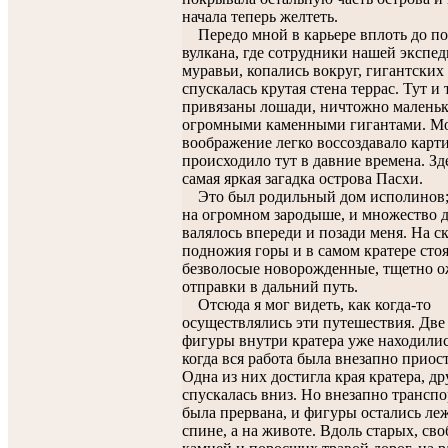
начала теперь желтеть.
Передо мной в карьере вплоть до п
вулкана, где сотрудники нашей экспед
муравьи, копались вокруг, гигантских
спускалась крутая стена террас. Тут и
привязаны лошади, ничтожно маленьк
огромными каменными гигантами. М
воображение легко воссоздавало карти
происходило тут в давние времена. Зд
самая яркая загадка острова Пасхи.
Это был родильный дом исполинов; 
на огромном зародыше, и множество 
валялось впереди и позади меня. На ск
подножия горы и в самом кратере сто
безволосые новорожденные, тщетно о
отправки в дальний путь.
Отсюда я мог видеть, как когда-то
осуществлялись эти путешествия. Две
фигуры внутри кратера уже находилис
когда вся работа была внезапно приос
Одна из них достигла края кратера, др
спускалась вниз. Но внезапно трансп
была прервана, и фигуры остались леж
спине, а на животе. Вдоль старых, св