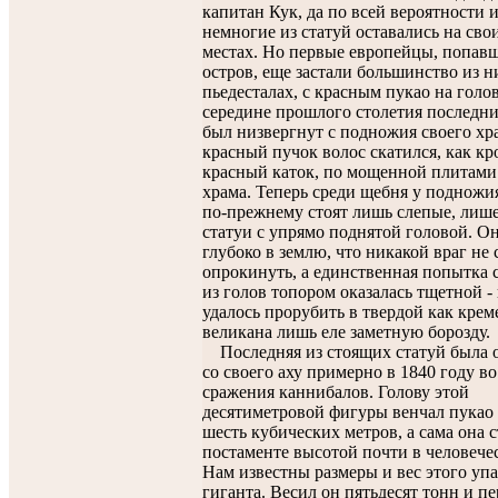
капитан Кук, да по всей вероятности и
немногие из статуй оставались на св
местах. Но первые европейцы, попав
остров, еще застали большинство из н
пьедесталах, с красным пукао на голов
середине прошлого столетия последн
был низвергнут с подножия своего хр
красный пучок волос скатился, как кр
красный каток, по мощенной плитам
храма. Теперь среди щебня у подножи
по-прежнему стоят лишь слепые, лиш
статуи с упрямо поднятой головой. О
глубоко в землю, что никакой враг не 
опрокинуть, а единственная попытка 
из голов топором оказалась тщетной -
удалось прорубить в твердой как крем
великана лишь еле заметную борозду.
Последняя из стоящих статуй была 
со своего аху примерно в 1840 году во
сражения каннибалов. Голову этой
десятиметровой фигуры венчал пукао
шесть кубических метров, а сама она с
постаменте высотой почти в человечес
Нам известны размеры и вес этого уп
гиганта. Весил он пятьдесят тонн и п