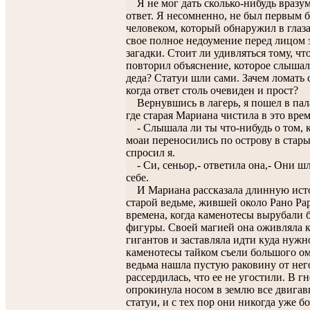
Я не мог дать сколько-нибудь вразу
ответ. Я несомненно, не был первым 
человеком, который обнаружил в глаз
свое полное недоумение перед лицом 
загадки. Стоит ли удивляться тому, чт
повторил объяснение, которое слышал
деда? Статуи шли сами. Зачем ломать с
когда ответ столь очевиден и прост?
Вернувшись в лагерь, я пошел в пал
где старая Мариана чистила в это вре
- Слышала ли ты что-нибудь о том, 
моаи переносились по острову в стары
спросил я.
- Си, сеньор,- ответила она,- Они ш
себе.
И Мариана рассказала длинную ист
старой ведьме, жившей около Рано Рар
времена, когда каменотесы вырубали 
фигуры. Своей магией она оживляла 
гигантов и заставляла идти куда нуж
каменотесы тайком съели большого ом
ведьма нашла пустую раковину от нег
рассердилась, что ее не угостили. В гн
опрокинула носом в землю все двига
статуи, и с тех пор они никогда уже б