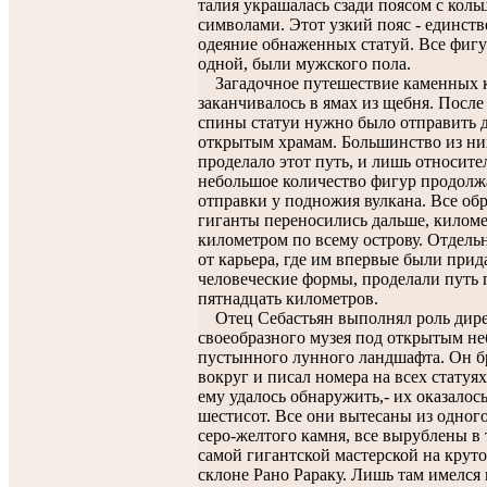
талия украшалась сзади поясом с коль
символами. Этот узкий пояс - единст
одеяние обнаженных статуй. Все фигу
одной, были мужского пола.
Загадочное путешествие каменных к
заканчивалось в ямах из щебня. После
спины статуи нужно было отправить д
открытым храмам. Большинство из ни
проделало этот путь, и лишь относите
небольшое количество фигур продолж
отправки у подножия вулкана. Все об
гиганты переносились дальше, киломе
километром по всему острову. Отдел
от карьера, где им впервые были при
человеческие формы, проделали путь 
пятнадцать километров.
Отец Себастьян выполнял роль дире
своеобразного музея под открытым не
пустынного лунного ландшафта. Он б
вокруг и писал номера на всех статуях
ему удалось обнаружить,- их оказалос
шестисот. Все они вытесаны из одного
серо-желтого камня, все вырублены в 
самой гигантской мастерской на крут
склоне Рано Рараку. Лишь там имелся