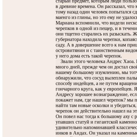
старый предмет, которым люди пользо
в древние времена. Он рассказал, что 
тому назад один человек попытался сд
маенго из глины, но это ему не удалос
Мариана вспомнили, что видели неско
черепков в одной из пещер, и в течени
они тщетно старались их разыскать. Ж
губернатора находила черепки, копаясь
саду. А в довершение всего к нам при
островитянин и с таинственным видом
у него дома есть такой черепок.
Звали этого человека Андрес Хаоа.
много дней, прежде чем он достал сво
нашему большому изумлению, мы тот
обнаружили, что сосуд вылеплен паль
способу индейцев, а не путем вращен
гончарного круга, как у европейцев. 
Андресу хорошее вознаграждение, есл
покажет нам, где нашел черепок? мы 
найти там новые осколки и убедиться,
черепок он действительно нашел на эт
Он повел нас тогда к большому аху с 
упавших статуй и гигантской каменно
удивительно напоминавшей классичес
инков в Андах. Он указал на каменны