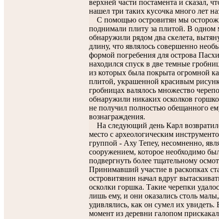
верхней части постамента и сказал, чт
нашел три таких кусочка много лет на
С помощью островитян мы осторож
поднимали плиту за плитой. В одном 
обнаружили рядом два скелета, вытян
длину, что являлось совершенно необ
формой погребения для острова Пасхи
находился спуск в две темные гробни
из которых была покрыта огромной к
плитой, украшенной красивым рисунк
гробницах валялось множество черепо
обнаружили никаких осколков горшко
не получил полностью обещанного ем
вознаграждения.
На следующий день Карл возвратилс
место с археологическим инструменто
группой - Аху Тепеу, несомненно, явл
сооружением, которое необходимо бы
подвергнуть более тщательному осмот
Принимавший участие в раскопках ст
островитянин начал вдруг вытаскиват
осколки горшка. Такие черепки удало
лишь ему, и они оказались столь малы
удивлялись, как он сумел их увидеть. 
момент из деревни галопом прискака