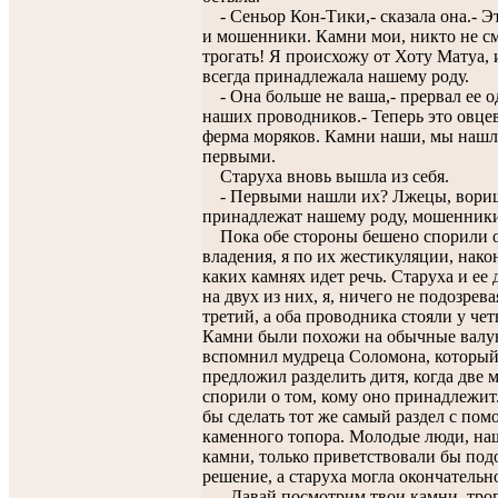
- Сеньор Кон-Тики,- сказала она.- Э
и мошенники. Камни мои, никто не см
трогать! Я происхожу от Хоту Матуа, 
всегда принадлежала нашему роду.
- Она больше не ваша,- прервал ее о
наших проводников.- Теперь это овце
ферма моряков. Камни наши, мы нашл
первыми.
Старуха вновь вышла из себя.
- Первыми нашли их? Лжецы, вори
принадлежат нашему роду, мошенники
Пока обе стороны бешено спорили о
владения, я по их жестикуляции, након
каких камнях идет речь. Старуха и ее 
на двух из них, я, ничего не подозрева
третий, а оба проводника стояли у чет
Камни были похожи на обычные валу
вспомнил мудреца Соломона, который 
предложил разделить дитя, когда две 
спорили о том, кому оно принадлежит.
бы сделать тот же самый раздел с по
каменного топора. Молодые люди, н
камни, только приветствовали бы под
решение, а старуха могла окончательно
- Давай посмотрим твои камни, трог