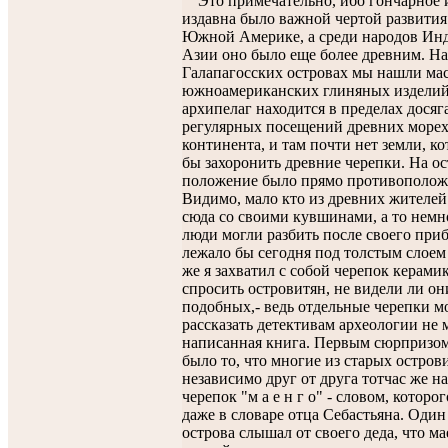
Это примечательно, ибо гончарное 
издавна было важной чертой развития
Южной Америке, а среди народов Ин
Азии оно было еще более древним. На
Галапагосских островах мы нашли мас
южноамериканских глиняных изделий,
архипелаг находится в пределах досяг
регулярных посещений древних морех
континента, и там почти нет земли, ко
бы захоронить древние черепки. На о
положение было прямо противополо
Видимо, мало кто из древних жителей
сюда со своими кувшинами, а то немно
люди могли разбить после своего при
лежало бы сегодня под толстым слоем
же я захватил с собой черепок керами
спросить островитян, не видели ли он
подобных,- ведь отдельные черепки м
рассказать детективам археологии не 
написанная книга. Первым сюрпризом
было то, что многие из старых остров
независимо друг от друга тотчас же н
черепок "м а е н г о" - словом, которо
даже в словаре отца Себастьяна. Один
острова слышал от своего деда, что ма