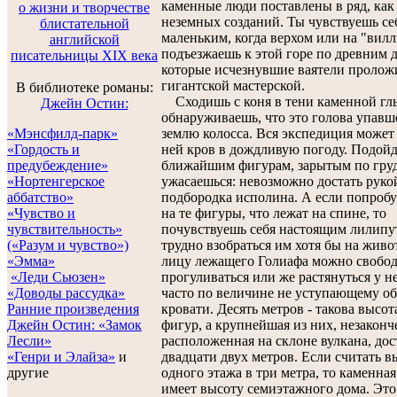
каменные люди поставлены в ряд, как
о жизни и творчестве
неземных созданий. Ты чувствуешь с
блистательной
маленьким, когда верхом или на "вилл
английской
подъезжаешь к этой горе по древним 
писательницы XIX века
которые исчезнувшие ваятели пролож
гигантской мастерской.
В библиотеке романы:
Сходишь с коня в тени каменной гл
Джейн Остин:
обнаруживаешь, что это голова упавш
«Мэнсфилд-парк»
землю колосса. Вся экспедиция может
«Гордость и
ней кров в дождливую погоду. Подойд
предубеждение»
ближайшим фигурам, зарытым по груд
«Нортенгерское
ужасаешься: невозможно достать руко
аббатство»
подбородка исполина. А если попробу
«Чувство и
на те фигуры, что лежат на спине, то
чувствительность»
почувствуешь себя настоящим лилипут
(«Разум и чувство»)
трудно взобраться им хотя бы на живот
«Эмма»
лицу лежащего Голиафа можно свобо
«Леди Сьюзен»
прогуливаться или же растянуться у не
«Доводы рассудка»
часто по величине не уступающему о
Ранние произведения
кровати. Десять метров - такова высот
Джейн Остин:
«Замок
фигур, а крупнейшая из них, незаконч
Лесли»
расположенная на склоне вулкана, дос
«Генри и Элайза»
и
двадцати двух метров. Если считать в
другие
одного этажа в три метра, то каменная
имеет высоту семиэтажного дома. Это