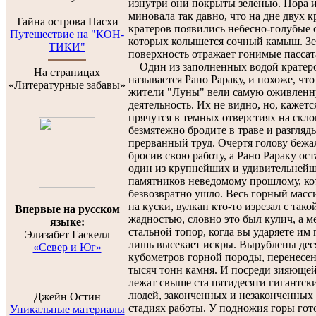
изнутри они покрыты зеленью. Пора 
миновала так давно, что на дне двух
Тайна острова Пасхи
кратеров появились небесно-голубые о
Путешествие на "КОН-
которых колышется сочный камыш. Зе
ТИКИ"
поверхность отражает гонимые пассат
Один из заполненных водой кратер
На страницах
называется Рано Рараку, и похоже, что
«Литературные забавы»
жители "Луны" вели самую оживлен
деятельность. Их не видно, но, кажетс
прячутся в темных отверстиях на скло
безмятежно бродите в траве и разгляд
прерванный труд. Очертя голову бежа
бросив свою работу, а Рано Рараку ост
один из крупнейших и удивительней
памятников неведомому прошлому, ко
безвозвратно ушло. Весь горный масс
на куски, вулкан кто-то изрезал с тако
Впервые на русском
жадностью, словно это был кулич, а м
языке:
стальной топор, когда вы ударяете им 
Элизабет Гаскелл
лишь высекает искры. Вырублены дес
«Север и Юг»
кубометров горной породы, перенесе
тысяч тонн камня. И посреди зияющей
лежат свыше ста пятидесяти гигантс
людей, законченных и незаконченных 
Джейн Остин
стадиях работы. У подножия горы гот
Уникальные материалы