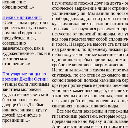
исполнение
изумительно похожи друг на друга - 
обязанностей...»
стоическое выражение лица и странно
удлиненные уши. Мы лазили по носам
Нежные признания:
подбородкам, ходили по ртам и гиган
«Cейчас нам предстоит
кулакам лежавших на склоне гигантов
прочесть шестую главу
того как глаз научился различать твор
романа «Гордость и
искусства от творений природы, мы у
предубеждение»,
вся гора представляет собой сплошну
совершенно
и голов. Наверху, на высоте ста пятид
замечательную, как в
над равниной, по-прежнему лежали ря
художественном, так и в
небо полузаконченные каменные испо
техническом
одни лишь ястребы парили над ними. 
отношении...»
гребне не кончилось нагромождение г
Исполины лежали в самом кратере вул
Популярные танцы во
спускаясь, по его стенам до самого дн
времена Джейн Остин:
сочной зеленой полосы камыша на бер
«танцы были любимым
кратере протянулась вереница безмол
занятием молодежи —
чопорных каменных людей, стоящих 
будь то великосветский
законченных и незаконченных, словн
бал с королевском
незрячих роботов, окаменевших в тщ
дворце Сент-Джеймс
скитаниях в поисках живой воды.
или вечеринка в кругу
Все мы были захвачены и поражен
друзей где-нибудь в
гигантскими работами, которые когда
провинции...»
прерваны на Рано Рараку, и лишь мал
Анетта восприняла все это с поразит