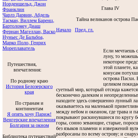
Норденшельд, Джон
Глава IV
Франклин
Чарлз Дарвин, Абдель
Тайна великанов острова Па
Тасман, Виллем Баренц,
Бартоломеу Диаш
Начало
Пред. гл.
Фернан Магеллан, Васко
Нуньес Де Бальбоа,
Марко Поло, Генрих
Мореплаватель
Если мечтаешь с
луну, то можеш
некоторое предс
Путешествия,
этой планете, к
впечатления:
конусам потухш
острова Пасхи. 
По родному краю
целиком покида
История Белозерского
суетный мир, который отсюда кажется
края
бесконечно далеким и неопределенным
находите здесь совершенно лунный л
По странам и
оказываетесь на маленькой приветлив
континентам
между небом и океаном, где трава и 
Я опять хочу Париж!
покрывают раскинувшиеся по кругу б
Венгерские впечатления
горы, сонно зевающие, старые, порос
Болгария за окном
без языков пламени и извержений вул
разбросаны по всему острову; и снару
Библиотека путешествий