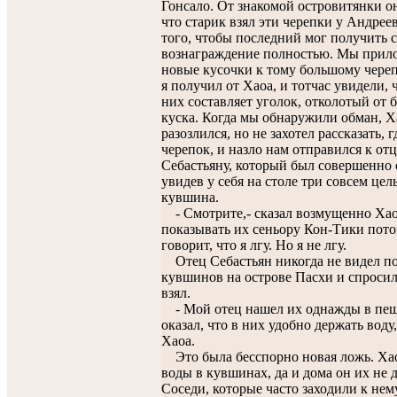
Гонсало. От знакомой островитянки о
что старик взял эти черепки у Андрее
того, чтобы последний мог получить 
вознаграждение полностью. Мы прил
новые кусочки к тому большому череп
я получил от Хаоа, и тотчас увидели, 
них составляет уголок, отколотый от 
куска. Когда мы обнаружили обман, Х
разозлился, но не захотел рассказать, г
черепок, и назло нам отправился к от
Себастьяну, который был совершенно
увидев у себя на столе три совсем це
кувшина.
- Смотрите,- сказал возмущенно Хаоа
показывать их сеньору Кон-Тики пото
говорит, что я лгу. Но я не лгу.
Отец Себастьян никогда не видел п
кувшинов на острове Пасхи и спросил,
взял.
- Мой отец нашел их однажды в пещ
оказал, что в них удобно держать воду,
Хаоа.
Это была бесспорно новая ложь. Хао
воды в кувшинах, да и дома он их не 
Соседи, которые часто заходили к нем