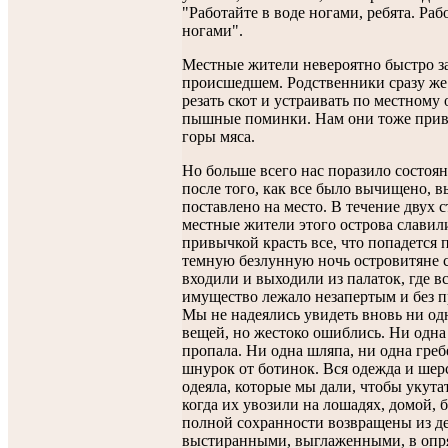
"Работайте в воде ногами, ребята. Раб
ногами".
Местные жители невероятно быстро з
происшедшем. Родственники сразу же
резать скот и устраивать по местному
пышные поминки. Нам они тоже прив
горы мяса.
Но больше всего нас поразило состоя
после того, как все было вычищено, 
поставлено на место. В течение двух 
местные жители этого острова славил
привычкой красть все, что попадется п
темную безлунную ночь островитяне 
входили и выходили из палаток, где в
имущество лежало незапертым и без п
Мы не надеялись увидеть вновь ни од
вещей, но жестоко ошиблись. Ни одна
пропала. Ни одна шляпа, ни одна греб
шнурок от ботинок. Вся одежда и шер
одеяла, которые мы дали, чтобы укутат
когда их увозили на лошадях, домой, 
полной сохранности возвращены из д
выстиранными, выглаженными, в опр