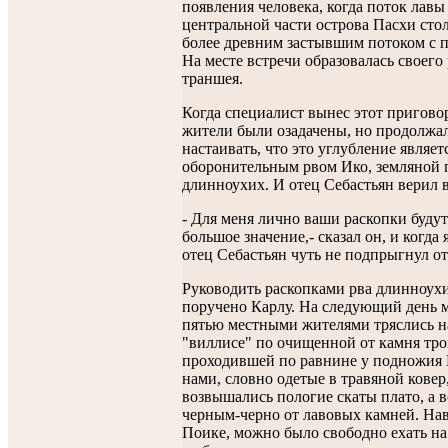
появления человека, когда поток лавы
центральной части острова Пасхи стол
более древним застывшим потоком с п
На месте встречи образовалась своего
траншея.
Когда специалист вынес этот пригово
жители были озадачены, но продолжа
настаивать, что это углубление являет
оборонительным рвом Ико, земляной 
длинноухих. И отец Себастьян верил 
- Для меня лично ваши раскопки будут
большое значение,- сказал он, и когда 
отец Себастьян чуть не подпрыгнул от
Руководить раскопками рва длинноух
поручено Карлу. На следующий день м
пятью местными жителями тряслись 
"виллисе" по очищенной от камня тро
проходившей по равнине у подножия 
нами, словно одетые в травяной ковер
возвышались пологие скаты плато, а 
черным-черно от лавовых камней. Нав
Поике, можно было свободно ехать на