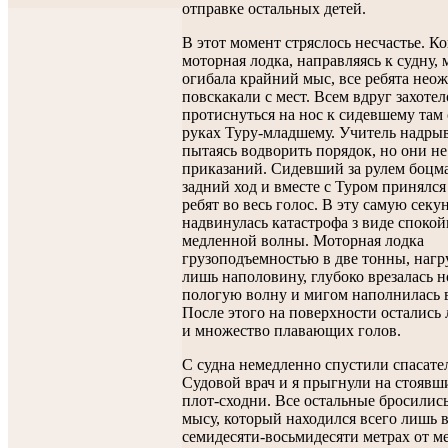
отправке остальных детей.
В этот момент стряслось несчастье. Ко
моторная лодка, направляясь к судну,
огибала крайний мыс, все ребята нео
повскакали с мест. Всем вдруг захотел
протиснуться на нос к сидевшему там 
руках Туру-младшему. Учитель надрыв
пытаясь водворить порядок, но они н
приказаний. Сидевший за рулем боцм
задний ход и вместе с Туром принялся
ребят во весь голос. В эту самую секу
надвинулась катастрофа з виде споко
медленной волны. Моторная лодка
грузоподъемностью в две тонны, наг
лишь наполовину, глубоко врезалась н
пологую волну и мигом наполнилась 
После этого на поверхности остались
и множество плавающих голов.
С судна немедленно спустили спасате
Судовой врач и я прыгнули на стоявш
плот-сходни. Все остальные бросились
мысу, который находился всего лишь 
семидесяти-восьмидесяти метрах от ме