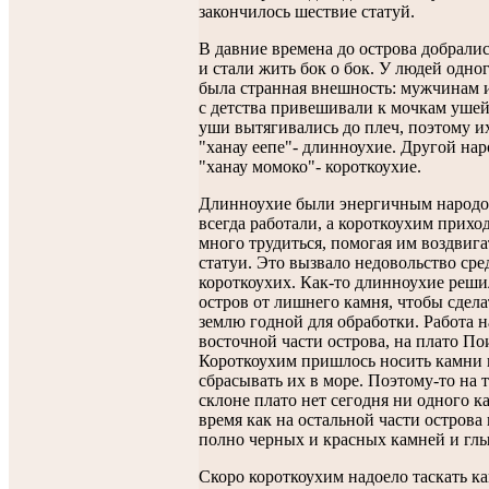
закончилось шествие статуй.
В давние времена до острова добралис
и стали жить бок о бок. У людей одно
была странная внешность: мужчинам
с детства привешивали к мочкам ушей
уши вытягивались до плеч, поэтому и
"ханау еепе"- длинноухие. Другой на
"ханау момоко"- короткоухие.
Длинноухие были энергичным народо
всегда работали, а короткоухим прихо
много трудиться, помогая им воздвига
статуи. Это вызвало недовольство сре
короткоухих. Как-то длинноухие реши
остров от лишнего камня, чтобы сдела
землю годной для обработки. Работа н
восточной части острова, на плато По
Короткоухим пришлось носить камни 
сбрасывать их в море. Поэтому-то на 
склоне плато нет сегодня ни одного ка
время как на остальной части острова
полно черных и красных камней и глы
Скоро короткоухим надоело таскать к