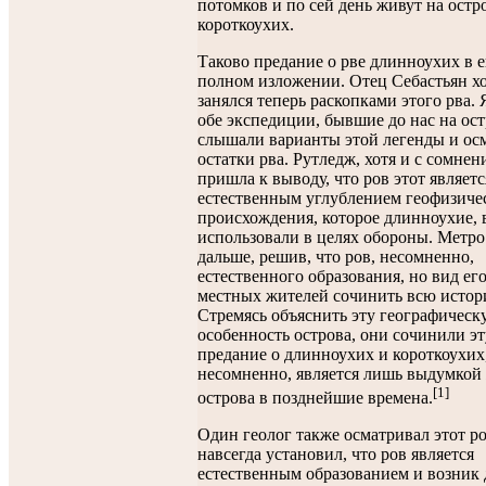
потомков и по сей день живут на остр
короткоухих.
Таково предание о рве длинноухих в е
полном изложении. Отец Себастьян хо
занялся теперь раскопками этого рва. Я
обе экспедиции, бывшие до нас на ост
слышали варианты этой легенды и ос
остатки рва. Рутледж, хотя и с сомнен
пришла к выводу, что ров этот являетс
естественным углублением геофизиче
происхождения, которое длинноухие, 
использовали в целях обороны. Метр
дальше, решив, что ров, несомненно,
естественного образования, но вид ег
местных жителей сочинить всю истор
Стремясь объяснить эту географическ
особенность острова, они сочинили эт
предание о длинноухих и короткоухих
несомненно, является лишь выдумкой
[1]
острова в позднейшие времена.
Один геолог также осматривал этот ро
навсегда установил, что ров является
естественным образованием и возник 