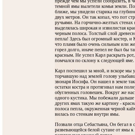
прежде чем мы успели сообразить, в ч
темной ямы вылетели комья земли. По
ближе, мы увидели старика на глубин
двух метров. Он так копал, что пот ст
ручьями. На горчично-желтых стенах
выделялась широкая и извилистая кра
черным полоса. Толстый слой древесн
пепла! Здесь был огромный костер, и К
что пламя было очень сильным или же
горел долго, иначе пепел не был бы т
красным. Не успел Карл раскрыть рот,
помчался по склону к следующей яме.
Карл поспешил за мной, и вскоре мы 
торчавшую над землей голову улыбав
звонаря Иосифа. Он нашел в земле та
остатки костра и протягивал нам полн
обугленных головешек. Вокруг же нас
одного кустика. Мы побежали дальше 
других ямах такую же картину - красн
полоса пепла, окруженная черной кай
вилась по стенкам внутри ямы.
Позвали отца Себастьяна, Он бегал в 
развевающейся белой сутане от ямы к 