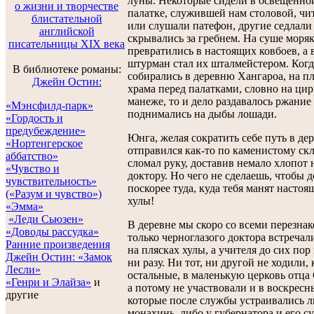
луны. Некоторые сидели в освещенно
о жизни и творчестве
палатке, служившей нам столовой, чи
блистательной
или слушали патефон, другие седлали
английской
скрывались за гребнем. На суше моря
писательницы XIX века
превратились в настоящих ковбоев, а 
штурман стал их шталмейстером. Ког
В библиотеке романы:
собирались в деревню Хангароа, на п
Джейн Остин:
храма перед палатками, словно на ци
манеже, то и дело раздавалось ржание
«Мэнсфилд-парк»
поднимались на дыбы лошади.
«Гордость и
предубеждение»
Юнга, желая сократить себе путь в де
«Нортенгерское
отправился как-то по каменистому ск
аббатство»
сломал руку, доставив немало хлопот
«Чувство и
доктору. Но чего не сделаешь, чтобы д
чувствительность»
поскорее туда, куда тебя манят насто
(«Разум и чувство»)
хулы!
«Эмма»
«Леди Сьюзен»
В деревне мы скоро со всеми перезна
«Доводы рассудка»
только черноглазого доктора встречал
Ранние произведения
на плясках хулы, а учителя до сих пор
Джейн Остин:
«Замок
ни разу. Ни тот, ни другой не ходили, 
Лесли»
остальные, в маленькую церковь отца 
«Генри и Элайза»
и
а потому не участвовали и в воскресн
другие
которые после службы устраивались л
монахинь, либо у губернатора и его с