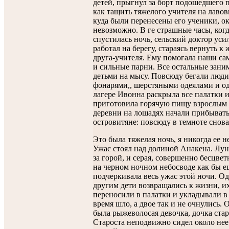
детей, прыгнул за борт подошедшего п
как тащить тяжелого учителя на лавов
куда были перенесены его ученики, ок
невозможно. В ге страшные часы, когд
спустилась ночь, сельский доктор уси
работал на берегу, стараясь вернуть к
друга-учителя. Ему помогала наши са
и сильные парни. Все остальные зани
детьми на мысу. Повсюду бегали люди
фонарями,, шерстяными одеялами и о
лагере Ивонна раскрыла все палатки 
приготовила горячую пищу взрослым 
деревни на лошадях начали прибыват
островитяне: повсюду в темноте снов
Это была тяжелая ночь, я никогда ее не
Ужас стоял над долиной Анакена. Лун
за горой, и серая, совершенно бесцвет
на черном ночном небосводе как бы е
подчеркивала весь ужас этой ночи. Од
другим дети возвращались к жизни, и
переносили в палатки и укладывали в
время шло, а двое так и не очнулись. 
была рыжеволосая девочка, дочка ста
Староста неподвижно сидел около нее