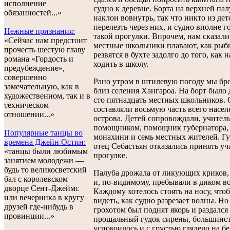
исполнение
судно к деревне. Борта на верхней па
обязанностей...»
наклон вовнутрь, так что никто из дет
перелезть через них, и судно вполне г
Нежные признания:
такой прогулки. Впрочем, нам сказали
«Cейчас нам предстоит
местные школьники плавают, как рыб
прочесть шестую главу
резвятся в бухте задолго до того, как 
романа «Гордость и
ходить в школу.
предубеждение»,
совершенно
Рано утром в штилевую погоду мы бр
замечательную, как в
близ селения Хангароа. На борт было
художественном, так и в
сто пятнадцать местных школьников.
техническом
составляли восьмую часть всего насел
отношении...»
острова. Детей сопровождали, учитель
помощником, помощник губернатора,
Популярные танцы во
монахини и семь местных жителей. Гу
времена Джейн Остин:
отец Себастьян отказались принять уч
«танцы были любимым
прогулке.
занятием молодежи —
будь то великосветский
Палуба дрожала от ликующих криков, 
бал с королевском
и, по-видимому, пребывали в диком во
дворце Сент-Джеймс
Каждому хотелось стоять на носу, что
или вечеринка в кругу
видеть, как судно разрезает волны. Но 
друзей где-нибудь в
грохотом был поднят якорь и раздался
провинции...»
прощальный гудок сирены, большинст
успокоилось и с грустью глядело на бе