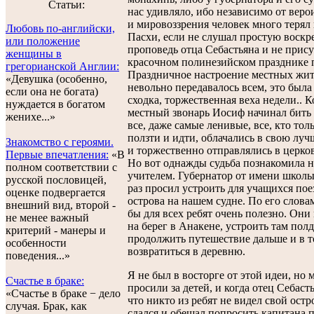
Статьи:
нас удивляло, ибо независимо от вер
и мировоззрения человек много терял 
Любовь по-английски,
Пасхи, если не слушал простую воск
или положение
проповедь отца Себастьяна и не прису
женщины в
красочном полинезийском празднике 
грегорианской Англии:
Праздничное настроение местных жи
«Девушка (особенно,
невольно передавалось всем, это была
если она не богата)
сходка, торжественная веха недели.. К
нуждается в богатом
местный звонарь Иосиф начинал бить 
женихе...»
все, даже самые ленивые, все, кто тол
ползти и идти, облачались в свою лу
Знакомство с героями.
и торжественно отправлялись в церков
Первые впечатления:
«В
Но вот однажды судьба познакомила н
полном соответствии с
учителем. Губернатор от имени школы
русской пословицей,
раз просил устроить для учащихся пое
оценке подвергается
острова на нашем судне. По его слова
внешний вид, второй -
бы для всех ребят очень полезно. Они
не менее важный
на берег в Анакене, устроить там полд
критерий - манеры и
продолжить путешествие дальше и в т
особенности
возвратиться в деревню.
поведения...»
Я не был в восторге от этой идеи, но
Счастье в браке:
просили за детей, и когда отец Себасть
«Счастье в браке − дело
что никто из ребят не видел свой остро
случая. Брак, как
сдался и обещал попросить капитана 