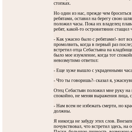
стопках.
Но один из нас, прежде чем броситься 
ребятами, оставил на берегу свою шля
положил часы. Пока их владелец плава
ребят, какой-то островитянин стащил 
- Как ужасно было с ребятами!- вот все
промолвить, когда в первый раз после;
встретил отца Себастьяна на кладбище
было мое изумление, когда тот спокой
невозмутимо ответил:
- Еще хуже вышло с украденными час
- Что ты говоришь?- сказал я, ужасну
Отец Себастьян положил мне руку на 
спокойно, не меняя выражения лица, с
- Нам всем не избежать смерти, но кра
должны.
Я никогда не забуду этих слов. Внезап
почувствовал, что встретил здесь, на 
Пасхи, большую личность, возможно