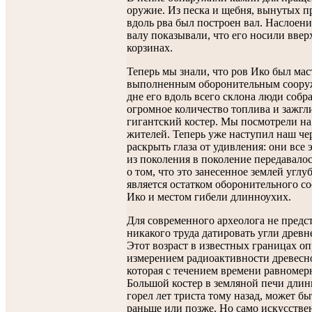
оружие. Из песка и щебня, вынутых п
вдоль рва был построен вал. Наслоен
валу показывали, что его носили ввер
корзинах.
Теперь мы знали, что ров Ико был мас
выполненным оборонительным соору
дне его вдоль всего склона люди собр
огромное количество топлива и зажгл
гигантский костер. Мы посмотрели н
жителей. Теперь уже наступил наш че
раскрыть глаза от удивления: они все э
из поколения в поколение передавало
о том, что это занесенное землей углу
является остатком оборонительного с
Ико и местом гибели длинноухих.
Для современного археолога не предс
никакого труда датировать угли древне
Этот возраст в известных границах оп
измерением радиоактивности древесно
которая с течением времени равномер
Большой костер в земляной печи дли
горел лет триста тому назад, может бы
раньше или позже. Но само искусстве