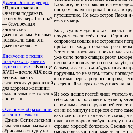
Джейн Остин и денди:
Казалось, они отправляются не в одн
«Пушкин заставил
поездку вокруг острова Пасхи, а в кр
Онегина подражать
путешествие. Но ведь остров Пасхи и 
героям Булвер-Литтона*
весь их мир.
— безупречным
английским
Когда судно медленно закачалось на во
джентльменам. Но кому
почувствовали себя плохо.. Один из
подражали сами эти
сопровождающих нас островитян поп
джентльмены?..»
прибавить ходу, чтобы быстрее прибыт
Затем и он заковылял прочь и улегся н
Дискуссии о пеших
уже было полно спящих ребят. Вскоре
прогулках и дальних
неподвижно лежали по всей палубе, с
путешествиях:
«В конце
бельем, и если кто-нибудь из них напр
XVIII – начале XIX века
поручням, то не затем, чтобы поглядет
необходимость
красивые берега родного острова, а ч
физических упражнений
съеденный завтрак не очутился на пал
для здоровья женщины
была предметом горячих
Из всех наших гостей лишь учитель ч
споров...»
себя хорошо. Толстый и круглый, каз
огромным среди окружавшей его стаи
О женском образовании
он ни на минуту не присел с того сам
и «синих чулках»:
как появился на палубе. Он сказал, чт
«Джейн Остин легкими
плавал по морю в любую погоду и ник
акварельными мазками
страдал морской болезнью. Своими ч
обрисовывает одну из
смоль волосами и живыми черными г