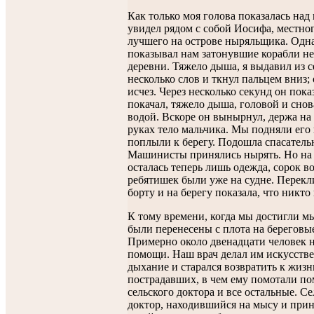
Как только моя голова показалась над 
увидел рядом с собой Иосифа, местног
лучшего на острове ныряльщика. Одн
показывал нам затонувшие корабли не
деревни. Тяжело дыша, я выдавил из с
несколько слов и ткнул пальцем вниз; 
исчез. Через несколько секунд он пока
покачал, тяжело дыша, головой и снов
водой. Вскоре он вынырнул, держа на
руках тело мальчика. Мы подняли его 
поплыли к берегу. Подошла спасательн
Машинисты принялись нырять. Но на 
осталась теперь лишь одежда, сорок в
ребятишек были уже на судне. Перекл
борту и на берегу показала, что никто
К тому времени, когда мы достигли мы
были перенесены с плота на береговы
Примерно около двенадцати человек 
помощи. Наш врач делал им искусств
дыхание и старался возвратить к жизн
пострадавших, в чем ему помотали п
сельского доктора и все остальные. С
доктор, находившийся на мысу и пр