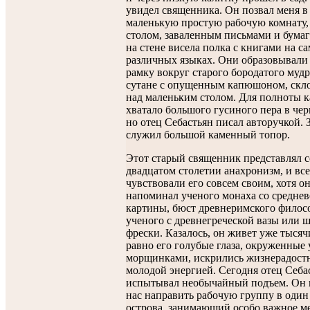
увидел священника. Он позвал меня в
маленькую простую рабочую комнату, 
столом, заваленным письмами и бума
на стене висела полка с книгами на с
различных языках. Они образовывали
рамку вокруг старого бородатого мудр
сутане с опущенным капюшоном, скл
над маленьким столом. Для полноты 
хватало большого гусиного пера в че
но отец Себастьян писал авторучкой. 
служил большой каменный топор.
Этот старый священник представлял с
двадцатом столетии анахронизм, и вс
чувствовали его совсем своим, хотя о
напоминал ученого монаха со средне
картины, бюст древнеримского филос
ученого с древнегреческой вазы или 
фрески. Казалось, он живет уже тысячи
равно его голубые глаза, окруженны
морщинками, искрились жизнерадост
молодой энергией. Сегодня отец Себа
испытывал необычайный подъем. Он 
нас направить рабочую группу в один
острова, занимающий особо важное ме