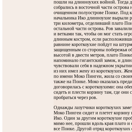
пошли на длинноухих войной. Тогда 
собрались в восточной части острова 
очищенном полуострове Поике. Под 
начальника Ико длинноухие вырыли р
три километра, отделивший плато Пои
остальной части острова. Ров завалил
и ветками так, чтобы он мог стать ог
длинным костром, если расположивши
равнине короткоухие пойдут на штурм
защищенным со стороны побережья о
высотой в двести метров, плато Поик
напоминало гигантский замок, и дли
чувствовали себя в надежном укрытии
из них имел жену из короткоухих. Же
по имени Моко Пингеи, жила со сво
также на Поике. Моко оказалась пред
договорилась с короткоухими: она об
сидеть и плести корзину там, где они 
пробраться через ров.
Однажды лазутчики короткоухих заме
Моко Пингеи сидит и плетет корзину 
Ико. Один за другим короткоухие про
мимо нее, прошли вдоль края плато и
все Поике. Другой отряд короткоухих