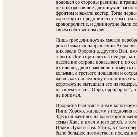
подошел со стороны равнины к транш
не подозревавшие длинноухие распо
фронтом и зажгли костер. Тогда первы
короткоухих предпринял штурм с тыла
кровопролитие, и длинноухие были с
своем собственном рву.
Лишь трое длинноухих смогли перебра
ров и бежать в направлении Анакены.
них звали Оророина, другого Ваи, имя
забыто. Они спрятались в пещере, ко
население острова показывает и по сей
их нашли, двоих закололи насмерть о
кольями, а третьего пощадили и сохр
жизнь как последнему из длинноухих.
короткоухие вытащили его из пещеры,
на своем языке: "Орро, орро, орро!",- 
не понимал.
Оророина был взят в дом к короткоух
Пипи Хореко, жившему у подножия го
Здесь он женился на короткоухой жен
семьи Хаоа и имел много детей, в том
Инаки-Луки и Пеа. У них, в свою очер
было большое потомство, и последние