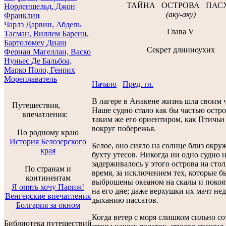
ТАЙНА ОСТРОВА ПАС
Норденшельд, Джон
(аку-аку)
Франклин
Чарлз Дарвин, Абдель
Глава V
Тасман, Виллем Баренц,
Бартоломеу Диаш
Секрет длинноухих
Фернан Магеллан, Васко
Нуньес Де Бальбоа,
Марко Поло, Генрих
Мореплаватель
Начало
Пред. гл.
В лагере в Анакене жизнь шла своим 
Путешествия,
Наше судно стало как бы частью остро
впечатления:
таким же его ориентиром, как Птичьи
вокруг побережья.
По родному краю
История Белозерского
Белое, оно сияло на солнце близ окр
края
бухту утесов. Никогда ни одно судно 
задерживалось у этого острова на стол
По странам и
время, за исключением тех, которые б
континентам
выброшены океаном на скалы и покоят
Я опять хочу Париж!
на его дне; даже верхушки их мачт не
Венгерские впечатления
дыханию пассатов.
Болгария за окном
Когда ветер с моря слишком сильно со
Библиотека путешествий