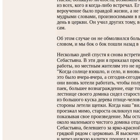
из всех, кого я когда-либо встречал. Е
вероучение было правдой жизни, а не 
мудрыми словами, произносимыми в 
день в церкви. Он учил других тому, в
сам.
Об этом случае он не обмолвился бол
словом, и мы бок о бок пошли назад в
Несколько дней спустя я снова встрет
Себастьяна. В эти дни я приказал прек
работы, но местным жителям это не н
"Когда солнце взошло, и село, и вновь
это было вчера-вчера, а сегодня-сегодн
они вновь хотели работать, чтобы по
паек, большее вознаграждение, еще то
лестнице своего домика сидел старост
из большого куска дерева птице-челове
стороны летели щепки. Когда наш "ви
проезжал мимо, староста окликнул нас
показывая свое произведение. Мы ос
около маленького чистого домика отц
Себастьяна, белевшего за ярко-красно
грядкой рядом с церковью. Я выскоч
и через низкую калитку прошел в сад.