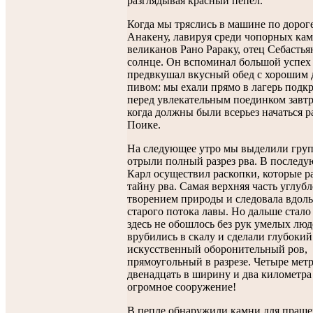
разглядывая красный пепел.
Когда мы тряслись в машине по дорог
Анакену, лавируя среди чопорных ка
великанов Рано Рараку, отец Себастьян
солнце. Он вспоминал большой успех 
предвкушал вкусный обед с хорошим 
пивом: мы ехали прямо в лагерь подк
перед увлекательным поединком завтр
когда должны были всерьез начаться р
Поике.
На следующее утро мы выделили груп
отрыли полный разрез рва. В послед
Карл осуществил раскопки, которые 
тайну рва. Самая верхняя часть углуб
творением природы и следовала вдол
старого потока лавы. Но дальше стало
здесь не обошлось без рук умелых лю
врубились в скалу и сделали глубокий
искусственный оборонительный ров,
прямоугольный в разрезе. Четыре метр
двенадцать в ширину и два километра 
огромное сооружение!
В пепле обнаружили камни для праще