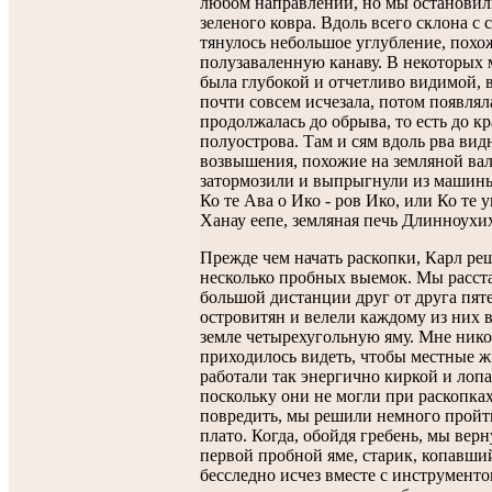
любом направлении, но мы остановили
зеленого ковра. Вдоль всего склона с 
тянулось небольшое углубление, похо
полузаваленную канаву. В некоторых 
была глубокой и отчетливо видимой, 
почти совсем исчезала, потом появлял
продолжалась до обрыва, то есть до кр
полуострова. Там и сям вдоль рва вид
возвышения, похожие на земляной ва
затормозили и выпрыгнули из машины
Ко те Ава о Ико - ров Ико, или Ко те у
Ханау еепе, земляная печь Длинноухи
Прежде чем начать раскопки, Карл ре
несколько пробных выемок. Мы расст
большой дистанции друг от друга пят
островитян и велели каждому из них 
земле четырехугольную яму. Мне нико
приходилось видеть, чтобы местные 
работали так энергично киркой и лопа
поскольку они не могли при раскопка
повредить, мы решили немного пройт
плато. Когда, обойдя гребень, мы верн
первой пробной яме, старик, копавший
бесследно исчез вместе с инструменто