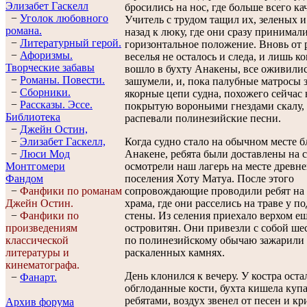
Элизабет Гaскелл
бросились на нос, где больше всего ка
−
Уголок любовного
Учитель с трудом тащил их, зеленых 
романа.
назад к люку, где они сразу принимал
−
Литературный герой.
горизонтальное положение. Вновь от 
−
Афоризмы.
веселья не осталось и следа, и лишь ко
Творческие забавы
вошло в бухту Анакены, все оживилис
−
Романы. Повести.
зашумели, и, пока палубные матросы 
−
Сборники.
якорные цепи судна, похожего сейчас 
−
Рассказы. Эссe.
покрытую вороньими гнездами скалу, 
Библиотека
распевали полинезийские песни.
−
Джейн Остин,
−
Элизабет Гaскелл,
Когда судно стало на обычном месте б
−
Люси Мод
Анакене, ребята были доставлены на 
Монтгомери
осмотрели наш лагерь на месте древне
Фандом
поселения Хоту Матуа. После этого
−
Фанфики по романам
сопровождающие проводили ребят на 
Джейн Остин.
храма, где они расселись на траве у п
−
Фанфики по
стены. Из селения приехало верхом ещ
произведениям
островитян. Они привезли с собой шес
классической
по полинезийскому обычаю зажарили 
литературы и
раскаленных камнях.
кинематографа.
День клонился к вечеру. У костра оста
−
Фанарт.
обглоданные кости, бухта кишела ку
ребятами, воздух звенел от песен и кр
Архив форума