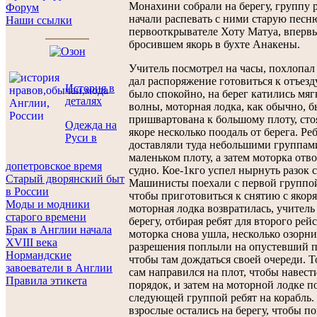
Монахини собрали на берегу, группу р
Форум
начали распевать с ними старую песн
Наши ссылки
первооткрывателе Хоту Матуа, вперв
бросившем якорь в бухте Анакены.
Учитель посмотрел на часы, похлопал
дал распоряжение готовиться к отъезд
История в
было спокойно, на берег катились мя
деталях
волны, моторная лодка, как обычно, б
пришвартована к большому плоту, ст
Одежда на
якоре несколько поодаль от берега. Ре
Руси в
доставляли туда небольшими группам
маленьком плоту, а затем моторка отво
допетровское время
судно. Кое-1кго успел нырнуть разок с
Старый дворянский быт
Машинисты поехали с первой группой
в России
чтобы приготовиться к снятию с якоря,
Моды и модники
моторная лодка возвратилась, учитель
старого времени
берегу, отбирая ребят для второго рейс
Брак в Англии начала
моторка снова ушла, несколько озорни
XVIII века
разрешения поплыли на опустевший п
Нормандские
чтобы там дождаться своей очереди. Т
завоеватели в Англии
сам направился на плот, чтобы навест
Правила этикета
порядок, и затем на моторной лодке п
следующей группой ребят на корабль.
взрослые остались на берегу, чтобы п