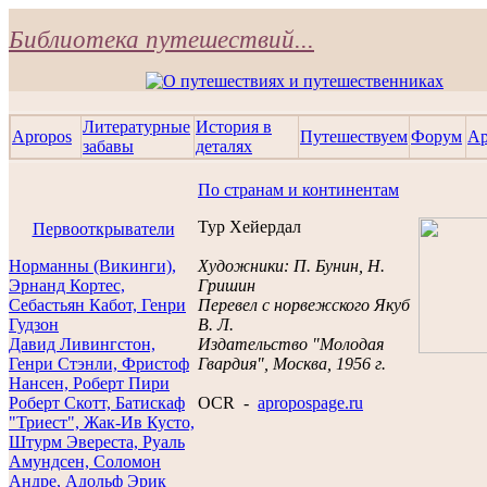
Библиотека путешествий...
Литературные
История в
Apropos
Путешествуем
Форум
Ар
забавы
деталях
По странам и континентам
Тур Хейердал
Первооткрыватели
Норманны (Викинги),
Художники: П. Бунин, Н.
Эрнанд Кортес,
Гришин
Себастьян Кабот, Генри
Перевел с норвежского Якуб
Гудзон
В. Л.
Давид Ливингстон,
Издательство "Молодая
Генри Стэнли, Фристоф
Гвардия", Москва, 1956 г.
Нансен, Роберт Пири
Роберт Скотт, Батискаф
OCR -
apropospage.ru
"Триест", Жак-Ив Кусто,
Штурм Эвереста,
Руаль
Амундсен, Соломон
Андре, Адольф Эрик