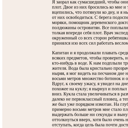
Я заорал как сумасшедший, чтобы они
плот. Двое из них бросились ко мне и 
вцепились, что потянули ко дну, и я н
от них освободиться. С берега подос
моряки, помощник деревенского докт
полдюжины островитян. Все поплыли 
толкая впереди себя плот. Врач экспе
окруженный со всех сторон ребятишк
принялся изо всех сил работать веслом
Капитан и я продолжали плавать сред
всяких предметов, чтобы проверить, н
кто-нибудь в воде. К нам подплыли т
жителя. Вода была кристально прозрач
ныряя, я мог видеть на песчаном дне 
восьми метров множество ботинок и о
Вдруг, к своему ужасу, я увидел на дне
похожее на куклу; я нырнул и поплыл 
вниз. Кукла стала увеличиваться в раз
далеко не первоклассный пловец, а те
же был уже порядком измотан. На глу
примерно восьми метров мне стало пло
выдержать больше ни секунды и вын
оттолкнуться вверх, хотя было очень 
отступать, когда цель была почти дост