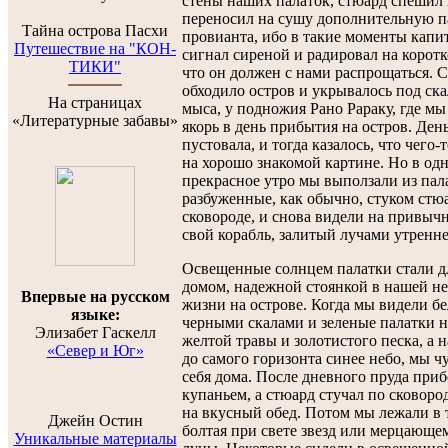
стены наших палаток, стюард спешил 
переносил на сушу дополнительную 
Тайна острова Пасхи
провианта, ибо в такие моменты капи
Путешествие на "КОН-
сигнал сиреной и радировал на коротк
ТИКИ"
что он должен с нами распрощаться. 
обходило остров и укрывалось под ск
На страницах
мыса, у подножия Рано Рараку, где мы
«Литературные забавы»
якорь в день прибытия на остров. День
пустовала, и тогда казалось, что чего-
на хорошо знакомой картине. Но в од
прекрасное утро мы выползали из пал
разбуженные, как обычно, стуком стю
сковороде, и снова видели на привыч
свой корабль, залитый лучами утренне
Освещенные солнцем палатки стали д
домом, надежной стоянкой в нашей н
Впервые на русском
жизни на острове. Когда мы видели бе
языке:
черными скалами и зеленые палатки н
Элизабет Гаскелл
желтой травы и золотистого песка, а 
«Север и Юг»
до самого горизонта синее небо, мы ч
себя дома. После дневного пруда при
купаньем, а стюард стучал по сковоро
на вкусный обед. Потом мы лежали в 
Джейн Остин
болтая при свете звезд или мерцающе
Уникальные материалы