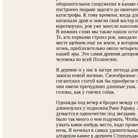
оборонительное сооружение в канаве
построено людьми задолго до окончат
катастрофы. К тому времени, когда д
натаскали дров и зажгли свой костер 
короткоухих, ров уже занесло наполов
В нижних слоях мы также нашли остат
Те, кто первыми строил ров, закидали
месте щебнем очаг на земле, в котором
огонь, приблизительно около четырех
нашей эры. Это самая древняя датиров
человека во всей Полинезии.
В деревне и у нас в лагере легенда д
зажила новой жизнью. Своеобразные 
гигантских статуй как бы приобрели с
они имели причудливо длинные уши, 
головы, как у гончих собак.
Однажды под вечер я бродил между с
длинноухих у подножия Рано Рараку. 
думается в одиночестве под звездами.
было так много о чем подумать. Чтобы
узнать какое-нибудь место, надо прове
ночь. Я ночевал в самых удивительных
алтарном камне в древнем Стонхендже