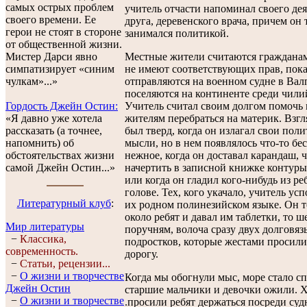
самых острых проблем
учитель отчасти напоминал своего де
своего времени. Ее
друга, деревенского врача, причем он 
герои не стоят в стороне
занимался политикой.
от общественной жизни.
Мистер Дарси явно
Местные жители считаются гражданам
симпатизирует «синим
не имеют соответствующих прав, пока
чулкам»...»
отправляются на военном судне в Вал
поселяются на континенте среди чили
Гордость Джейн Остин:
Учитель считал своим долгом помочь
«Я давно уже хотела
жителям перебраться на материк. Взгля
рассказать (а точнее,
был тверд, когда он излагал свои пол
напомнить) об
мысли, но в нем появлялось что-то бе
обстоятельствах жизни
нежное, когда он доставал карандаш, 
самой Джейн Остин...»
начертить в записной книжке контуры
или когда он гладил кого-нибудь из ре
голове. Тех, кого укачало, учитель ус
Литературный клуб
:
их родном полинезийском языке. Он т
около ребят и давал им таблетки, то ш
Мир литературы
поручням, волоча сразу двух долговяз
−
Классика,
подростков, которые жестами просили
современность.
дорогу.
−
Статьи, рецензии...
−
О жизни и творчестве
Когда мы обогнули мыс, море стало сп
Джейн Остин
старшие мальчики и девочки ожили. 
−
О жизни и творчестве
.просили ребят держаться посреди судн