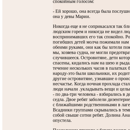
спокойным голосом:
- Ей хорошо, она всегда была послушн
она у девы Марии.
Никогда еще я не соприкасался так бли
людским горем и никогда не видел лю
воспринимавших его так спокойно. Р
погибших детей молча пожимали нам
обеими руками, они как бы хотели пок
мы, хозяева судна, не могли предотвра
случившееся. Островитяне, дети кото
спасены, кидались нам на шею и рыда
течение нескольких часов в палатках
народу-это были школьники, их родит
другие островитяне, узнавшие о про
несчастье. Когда ночная прохлада ста
люди начали .укладывать вещи и цел
- по два-три человека - взбирались в 
седла. Двое ребят заболели дизентерие
с ближайшими родственниками в лаге
Всадники группами скрывались в темн
собой свыше сотни ребят. Долина Ана
опустела.