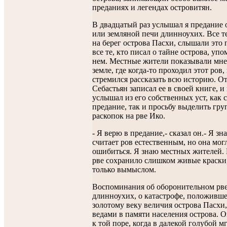
преданиях и легендах островитян.
В двадцатый раз услышал я предание о
или земляной печи длинноухих. Все те
на берег острова Пасхи, слышали это 
все те, кто писал о тайне острова, уп
нем. Местные жители показывали мне
земле, где когда-то проходил этот ров
стремился рассказать всю историю. О
Себастьян записал ее в своей книге, и 
услышал из его собственных уст, как 
предание, так и просьбу выделить гру
раскопок на рве Ико.
- Я верю в предание,- сказал он.- Я зн
считает ров естественным, но она мог
ошибиться. Я знаю местных жителей.
рве сохранило слишком живые краски
только вымыслом.
Воспоминания об оборонительном рв
длинноухих, о катастрофе, положивш
золотому веку величия острова Пасхи
ведами в памяти населения острова. О
к той поре, когда в далекой голубой м