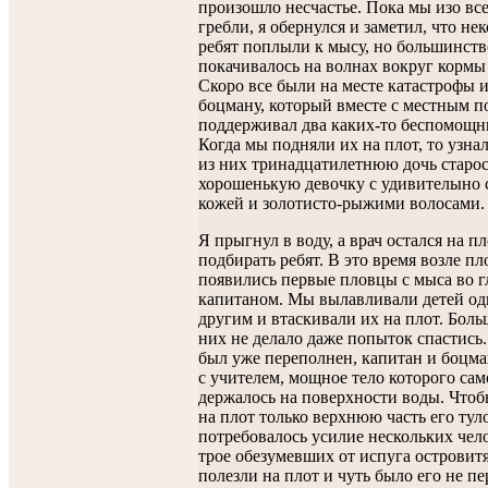
произошло несчастье. Пока мы изо вс
гребли, я обернулся и заметил, что не
ребят поплыли к мысу, но большинств
покачивалось на волнах вокруг кормы
Скоро все были на месте катастрофы 
боцману, который вместе с местным п
поддерживал два каких-то беспомощн
Когда мы подняли их на плот, то узна
из них тринадцатилетнюю дочь старос
хорошенькую девочку с удивителыно 
кожей и золотисто-рыжими волосами.
Я прыгнул в воду, а врач остался на пл
подбирать ребят. В это время возле пл
появились первые пловцы с мыса во г
капитаном. Мы вылавливали детей од
другим и втаскивали их на плот. Бол
них не делало даже попыток спастись.
был уже переполнен, капитан и боцм
с учителем, мощное тело которого сам
держалось на поверхности воды. Что
на плот только верхнюю часть его тул
потребовалось усилие нескольких чело
трое обезумевших от испуга островит
полезли на плот и чуть было его не п