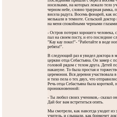
Последними пришли с берега восемь ч
носилками, на которых лежало тело уч
черном небе, словно траурная рамка,
висела радуга. Восемь фонарей, как и
мелькали в темноте. Сельский доктор
на меня спокойными черными глазами
- Остров потерял хорошего человека, 
пал на своем посту, и его последние с
"Кау кау поки!"- "Работайте в воде но
ребята!".
В следующий раз я увидел доктора в 
церкви отца Себастьяна. Он замер с 
головой рядом с телом друга. Детей 
накануне. То была простая и торжест
церемония. Вся деревня участвовала 
и тихо пела о тех двух, что отправилис
Речь отца Себастьяна была короткой, 
проникновенной:
- Ты любил своих учеников,- сказал он
Дай бог вам встретиться опять.
Мы смотрели, как навсегда уходит из 
учитель, и слышали, как бормочет док