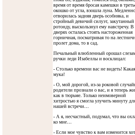
время от время бросая камешки в треть
окошко от угла, взошла луна. Медленн
отворилась задняя дверь особняка, и
стройный девичий силуэт, закутанный
ротонду, выскользнул ему навстречу. В
дверях осталась стоять настороженная
горничная, посматривая то на лестни
пролет дома, то в сад.
Печальный влюбленный орошал слеза
ручки леди Изабеллы и восклицал:
- Столько времени вас не видеть! Кака
мука!
- О, мой дорогой, из-за роковой случа
родители прознали о вас, и я теперь жи
как в тюрьме. Только неимоверной
хитростью я смогла улучить минуту дл
нашей встречи…
- А я, несчастный, подумал, что вы ох
ко мне…
- Если мое чувство к вам изменится хот