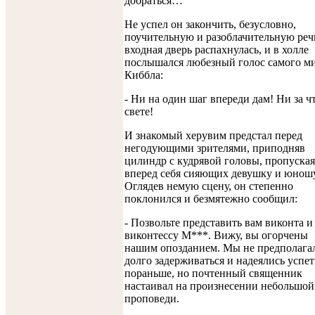
добраться…
Не успел он закончить, безусловно,
поучительную и разоблачительную речь
входная дверь распахнулась, и в холле
послышался любезный голос самого м
Киббла:
- Ни на один шаг впереди дам! Ни за ч
свете!
И знакомый херувим предстал перед
негодующими зрителями, приподняв
цилиндр с кудрявой головы, пропуская
вперед себя сияющих девушку и юношу
Оглядев немую сцену, он степенно
поклонился и безмятежно сообщил:
- Позвольте представить вам виконта и
виконтессу М***. Вижу, вы огорчены
нашим опозданием. Мы не предполага
долго задерживаться и надеялись успет
пораньше, но почтенный священник
настаивал на произнесении небольшой
проповеди.