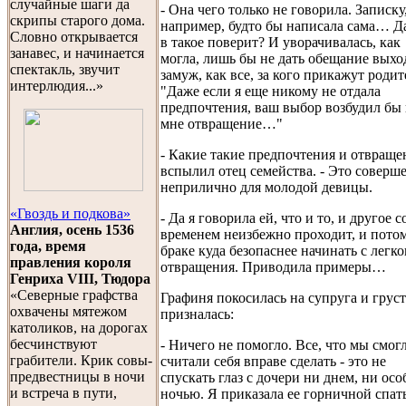
случайные шаги да
- Она чего только не говорила. Записку
скрипы старого дома.
например, будто бы написала сама… Д
Словно открывается
в такое поверит? И уворачивалась, как
занавес, и начинается
могла, лишь бы не дать обещание выхо
спектакль, звучит
замуж, как все, за кого прикажут родит
интерлюдия...»
"Даже если я еще никому не отдала
предпочтения, ваш выбор возбудил бы 
мне отвращение…"
- Какие такие предпочтения и отвраще
вспылил отец семейства. - Это соверш
неприлично для молодой девицы.
«Гвоздь и подкова»
- Да я говорила ей, что и то, и другое с
Англия, осень 1536
временем неизбежно проходит, и пото
года, время
браке куда безопаснее начинать с легко
правления короля
отвращения. Приводила примеры…
Генриха VIII, Тюдора
«Северные графства
Графиня покосилась на супруга и грус
охвачены мятежом
призналась:
католиков, на дорогах
бесчинствуют
- Ничего не помогло. Все, что мы смогл
грабители. Крик совы-
считали себя вправе сделать - это не
предвестницы в ночи
спускать глаз с дочери ни днем, ни ос
и встреча в пути,
ночью. Я приказала ее горничной спат