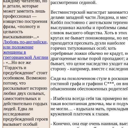
каждому читателю, но
рассмотрении сединой.
и детали, которые
может заметить лишь
Вестминстерский магистрат занимаетс
профессионал —
делами западной части Лондона, и мис
изящество построения
Киббл постоянно с ангельским терпен
фразы, «полноту и
выслушивал жалобы и проблемы самы
цельность
сливок высшего общества. Хоть в этих
высказывания»...»
кругах не бывает поножовщины, но не
Любовь по-английски,
приходится пресекать дуэли наиболее
или положение
горячих титулованных особ; хоть
женщины в
серебряные ложки обычно не крадут, н
грегорианской Англии
драгоценные колье порой пропадают; а
- «...Но все же
бывает, что целое наследство уходит н
"Гордость и
сторону - например, вместе с наследни
предубеждение" стоит
особняком. Возможно
Сидя на позолоченном стуле в роскош
потому, что
гостиной графа и графини С***, он в
рассказывает историю
объяснениям обеспокоенных родителей
любви двух сильных,
- Изабелла всегда себя так примерно ве
самостоятельных и
такая воспитанная девочка, мы и поду
действительно гордых
не могли… - вздыхала мать, прикладыв
людей. Едва ли
кружевной платочек к глазам.
исследование
предубеждений героев
- Конечно, она еще очень наивная, вые
вызывает особый