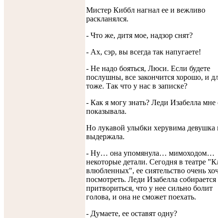
Мистер Киббл нагнал ее и вежливо
раскланялся.
- Что же, дитя мое, надзор снят?
- Ах, сэр, вы всегда так напугаете!
- Не надо бояться, Люси. Если будете
послушны, все закончится хорошо, и дл
тоже. Так что у нас в записке?
- Как я могу знать? Леди Изабелла мне 
показывала.
Но лукавой улыбки херувима девушка 
выдержала.
- Ну… она упомянула… мимоходом…
некоторые детали. Сегодня в театре "
влюбленных", ее сиятельство очень хо
посмотреть. Леди Изабелла собирается
притвориться, что у нее сильно болит
голова, и она не сможет поехать.
- Думаете, ее оставят одну?