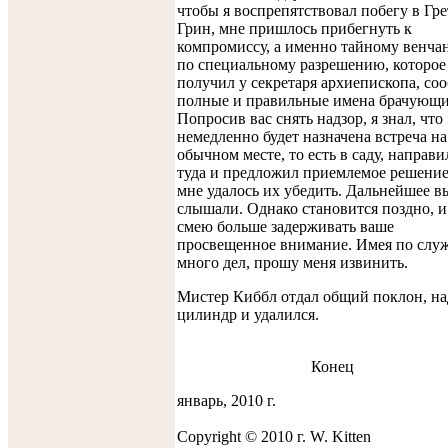
чтобы я воспрепятствовал побегу в Гре
Грин, мне пришлось прибегнуть к
компромиссу, а именно тайному венч
по специальному разрешению, которое 
получил у секретаря архиепископа, со
полные и правильные имена брачующи
Попросив вас снять надзор, я знал, что
немедленно будет назначена встреча на
обычном месте, то есть в саду, направи
туда и предложил приемлемое решение
мне удалось их убедить. Дальнейшее в
слышали. Однако становится поздно, и
смею больше задерживать ваше
просвещенное внимание. Имея по слу
много дел, прошу меня извинить.
Мистер Киббл отдал общий поклон, на
цилиндр и удалился.
Конец
январь, 2010 г.
Copyright © 2010 г. W. Kitten