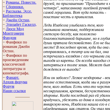
−
Романы. Повести.
друзей, по приглашению "Приходите к 
−
Сборники.
четверг", написанному лилейной ручкой
−
Рассказы. Эссe.
самой герцогини. Вот куда попасть -
Библиотека
поистине честь и привилегия.
−
Джейн Остин,
−
Элизабет Гaскелл,
Леди Изабелла улыбалась тем, кого
−
Люси Мод
указывала маменька, поддерживала
Монтгомери
светскую беседу, как положено
Фандом
благовоспитанной барышне, но в глуби
−
Фанфики по
души прятала беспокойство. Его не бы
романам Джейн
месте! В последнее время, куда бы она 
Остин.
отправлялась, в театр или на бал, она
−
Фанфики по
встречалась взглядом с его черными гл
произведениям
выходя из кареты. Он всегда находил с
классической
затеряться в толпе зевак. Может быт
литературы и
дождется ее выхода?
кинематографа.
−
Фанарт.
Или он заболел? Легкое нездоровье - ве
Архив форума
вполне естественная, когда мы в разлук
Форум
тем, кого любим. Есть что-то черство
Наши ссылки
несокрушимом, крепком, бесчувственно
здоровье. Когда последний раз ей удало
крадучись, убежать из дома в холодну
январскую ночь, Изабелла нашла его в 
обледеневшим, как статуя. Он упал пр