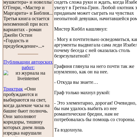
сидеть сложа руки и ждать, когда Изаб
мушкетера» и новеллы
увезут в Гретна-Грин. Любой охотник з
О'Генри, «Мастер и
приданым может сыграть на чувствах
Маргарита» и Библия...
неопытной девушки, начитавшейся ро
Третья книга остается
неизменной при всех
Мистер Киббл кашлянул:
вариантах - роман
Джейн Остин
- Могу я почтительно осведомиться, ка
«Гордость и
аргументы выдвигала сама леди Изабел
предубеждение»...»
почему беседа с ней оказалась столь
безрезультатной?
Публикации авторских
Графиня глянула на него почти так же
работ:
изумленно, как он на нее.
- Откуда вы знаете…
Триктрак
«Они
Граф только махнул рукой:
пробуждаются и
выбираются на свет,
- Это элементарно, дорогая! Очевидно,
когда далекие часы на
бы нам удалось выбить из нее
башне бьют полночь.
романтические бредни, нам не
Они заполняют
потребовалась бы помощь со стороны.
коридоры, тишину
которых днем лишь
Та вздохнула.
изредка нарушали