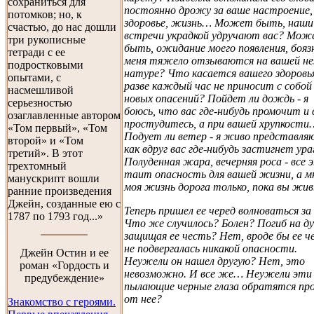
сохраниться для
постоянно дрожу за ваше настроение,
потомков; но, к
здоровье, жизнь… Может быть, наши
счастью, до нас дошли
встречи украдкой удручают вас? Мо
три рукописные
быть, ожидание моего появления, боязн
тетради с ее
меня тяжело отзываются на вашей н
подростковыми
натуре? Что касается вашего здоровь
опытами, с
разве каждый час не приносит с собой
насмешливой
новых опасений? Пойдет ли дождь - я
серьезностью
боюсь, что вас где-нибудь промочит и
озаглавленные автором
простудитесь, а при вашей хрупкости
«Том первый», «Том
Подует ли ветер - я живо представляю
второй» и «Том
как вдруг вас где-нибудь застигнет ур
третий». В этот
Полуденная жара, вечерняя роса - все 
трехтомный
таит опасность для вашей жизни, а м
манускрипт вошли
моя жизнь дорога только, пока вы жив
ранние произведения
Джейн, созданные ею с
Теперь пришел ее черед волноваться за 
1787 по 1793 год...»
Что же случилось? Болен? Погиб на ду
защищая ее честь? Нет, вроде бы ее ч
не подвергалась никакой опасности.
Джейн Остин и ее
Неужели он нашел другую? Нет, это
роман «Гордость и
невозможно. И все же… Неужели эти
предубеждение»
пылающие черные глаза обратятся пр
от нее?
Знакомство с героями.