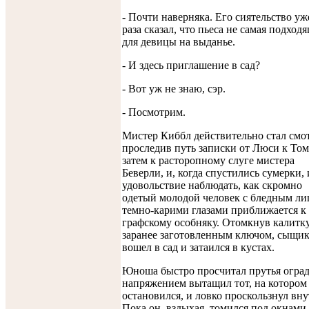
- Почти наверняка. Его сиятельство уж
раза сказал, что пьеса не самая подход
для девицы на выданье.
- И здесь приглашение в сад?
- Вот уж не знаю, сэр.
- Посмотрим.
Мистер Киббл действительно стал смот
проследив путь записки от Люси к Том
затем к расторопному слуге мистера
Беверли, и, когда спустились сумерки,
удовольствие наблюдать, как скромно
одетый молодой человек с бледным ли
темно-карими глазами приближается к
графскому особняку. Отомкнув калитк
заранее заготовленным ключом, сыщи
вошел в сад и затаился в кустах.
Юноша быстро просчитал прутья оград
напряжением вытащил тот, на котором
остановился, и ловко проскользнул вну
Пока он, вздыхая, томился под окнами,