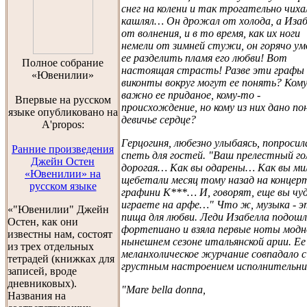
снег на колени и так трогательно чиха
кашлял… Он дрожал от холода, а Изаб
от волнения, и в то время, как их ноги
немели от зимней стужи, он горячо ум
ее разделить пламя его любви! Вот
Полноe собраниe
настоящая страсть! Разве эти графы
«Ювенилии»
виконты вокруг могут ее понять? Ком
важно ее приданое, кому-то -
Впервые на русском
происхождение, но кому из них дано по
языке опубликовано на
девичье сердце?
A'propos:
Герцогиня, любезно улыбаясь, попросил
Ранние произведения
спеть для гостей. "Ваш прелестный го
Джейн Остен
дорогая… Как вы одарены… Как вы ми
«Ювенилии» на
щебетали месяц тому назад на концерт
русском языке
графини К***… И, говорят, еще вы чу
играете на арфе…" Что ж, музыка - э
«"Ювенилии" Джейн
пища для любви. Леди Изабелла подошл
Остен, как они
фортепиано и взяла первые ноты модн
известны нам, состоят
нынешнем сезоне итальянской арии. Ее
из трех отдельных
меланхолическое журчание совпадало с
тетрадей (книжках для
грустным настроением исполнительни
записей, вроде
дневниковых).
"Mare bella donna,
Названия на