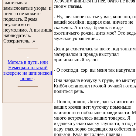
Херувим дивился на нее, будто не веря
выписывая
своим глазам.
замысловатые узоры, и
ничего не можете
- Ну, шелковое платье у вас, конечно, о
поделать. Время
вашей хозяйки; щедрая она, ничего не
неуловимо и
скажешь. А откуда брелок в виде
неумолимо. А вы лишь
охотничьего рожка, дитя мое? Это ведь
наблюдатель.
мужское украшение…
Созерцатель...»
Девица схватилась за шею: под тонким
материалом и правда выступал
оригинальный кулон.
Метель в пути, или
Немецко-польский
- О господи, сэр, вы меня так напугали!
экзерсис на шпионской
почве
-
Она набрала воздуху в грудь, но мисте
Киббл остановил пухлой ручкой готов
политься речь.
- Полно, полно, Люси, здесь никого из
ваших хозяев нет: чуточку поменьше
наивности и побольше правдивости. 
много встречалось ваших товарок. Я
издалека узнаю маску глупости, а под 
пару глаз, зорко следящих за собствен
пользой. Куда выгоднее, правда?