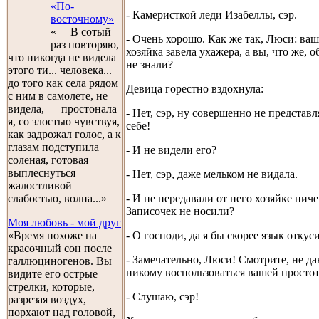
«По-
- Камеристкой леди Изабеллы, сэр.
восточному»
«— В сотый
- Очень хорошо. Как же так, Люси: ваш
раз повторяю,
хозяйка завела ухажера, а вы, что же, о
что никогда не видела
не знали?
этого ти... человека...
до того как села рядом
Девица горестно вздохнула:
с ним в самолете, не
видела, — простонала
- Нет, сэр, ну совершенно не представл
я, со злостью чувствуя,
себе!
как задрожал голос, а к
глазам подступила
- И не видели его?
соленая, готовая
выплеснуться
- Нет, сэр, даже мельком не видала.
жалостливой
- И не передавали от него хозяйке ниче
слабостью, волна...»
Записочек не носили?
Моя любовь - мой друг
- О господи, да я бы скорее язык откуси
«Время похоже на
красочный сон после
- Замечательно, Люси! Смотрите, не да
галлюциногенов. Вы
никому воспользоваться вашей простот
видите его острые
стрелки, которые,
- Слушаю, сэр!
разрезая воздух,
порхают над головой,