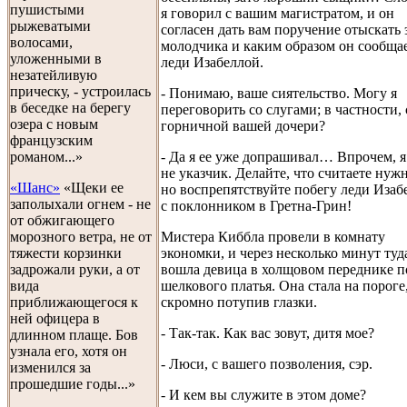
пушистыми
я говорил с вашим магистратом, и он
рыжеватыми
согласен дать вам поручение отыскать 
волосами,
молодчика и каким образом он сообщае
уложенными в
леди Изабеллой.
незатейливую
прическу, - устроилась
- Понимаю, ваше сиятельство. Могу я
в беседке на берегу
переговорить со слугами; в частности, 
озера с новым
горничной вашей дочери?
французским
- Да я ее уже допрашивал… Впрочем, я
романом...»
не указчик. Делайте, что считаете нуж
«Шанс»
«Щеки ее
но воспрепятствуйте побегу леди Изаб
заполыхали огнем - не
с поклонником в Гретна-Грин!
от обжигающего
Мистера Киббла провели в комнату
морозного ветра, не от
экономки, и через несколько минут туд
тяжести корзинки
вошла девица в холщовом переднике п
задрожали руки, а от
шелкового платья. Она стала на пороге
вида
скромно потупив глазки.
приближающегося к
ней офицера в
- Так-так. Как вас зовут, дитя мое?
длинном плаще. Бов
узнала его, хотя он
- Люси, с вашего позволения, сэр.
изменился за
прошедшие годы...»
- И кем вы служите в этом доме?