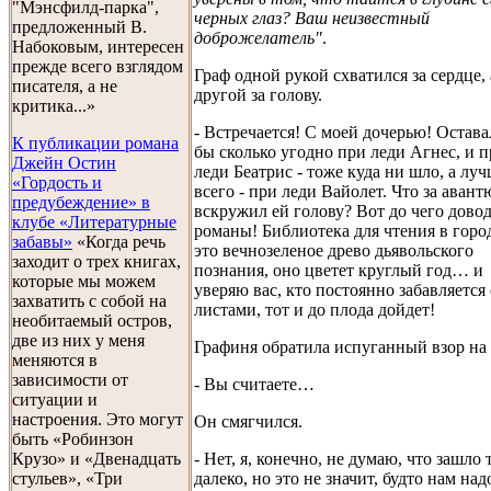
"Мэнсфилд-парка",
черных глаз? Ваш неизвестный
предложенный В.
доброжелатель"
.
Набоковым, интересен
прежде всего взглядом
Граф одной рукой схватился за сердце, 
писателя, а не
другой за голову.
критика...»
- Встречается! С моей дочерью! Остава
К публикации романа
бы сколько угодно при леди Агнес, и 
Джейн Остин
леди Беатрис - тоже куда ни шло, а лу
«Гордость и
всего - при леди Вайолет. Что за аван
предубеждение» в
вскружил ей голову? Вот до чего дово
клубе «Литературные
романы! Библиотека для чтения в город
забавы»
«Когда речь
это вечнозеленое древо дьявольского
заходит о трех книгах,
познания, оно цветет круглый год… и
которые мы можем
уверяю вас, кто постоянно забавляется 
захватить с собой на
листами, тот и до плода дойдет!
необитаемый остров,
две из них у меня
Графиня обратила испуганный взор на
меняются в
зависимости от
- Вы считаете…
ситуации и
настроения. Это могут
Он смягчился.
быть «Робинзон
- Нет, я, конечно, не думаю, что зашло 
Крузо» и «Двенадцать
далеко, но это не значит, будто нам над
стульев», «Три