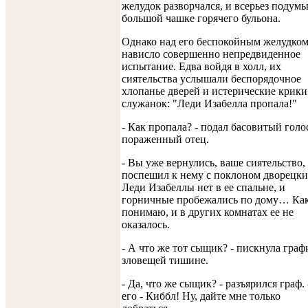
желудок разворчался, и всерьез подумы
большой чашке горячего бульона.
Однако над его беспокойным желудко
нависло совершенно непредвиденное
испытание. Едва войдя в холл, их
сиятельства услышали беспорядочное
хлопанье дверей и истерические крики
служанок: "Леди Изабелла пропала!"
- Как пропала? - подал басовитый голо
пораженный отец.
- Вы уже вернулись, ваше сиятельство, 
поспешил к нему с поклоном дворецкий
Леди Изабеллы нет в ее спальне, и
горничные пробежались по дому… Как
понимаю, и в других комнатах ее не
оказалось.
- А что же тот сыщик? - пискнула граф
зловещей тишине.
- Да, что же сыщик? - разъярился граф. 
его - Киббл! Ну, дайте мне только