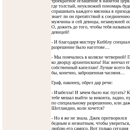
троекратное оглашение в набитой церк
где толстый, неуклюжий пономарь буд
спрашивать каждого мясника в приходе
знает ли он препятствий к соединению
мужчины и сей девицы, незамужней о
О, дожить до того, чтобы тебя называл
девицей!
- И благодаря мистеру Кибблу специал
разрешение было наготове…
- Мы помчались в коляске четверней! 
ко дворцу архиепископа! Нас венчал е
собственный капеллан! Лучше всего б
бы, конечно, заброшенная часовня…
Граф, наконец, обрел дар речи:
- Изабелла! И зачем было нас пугать? 
тебе мешал выйти за виконта, ладно, п
по специальному разрешению, или даж
Шотландии, коли хочется?
- Но я же не знала. Джек притворился
бедным и незнатным, чтобы увериться,
люблю его самого. Вот только сегодня