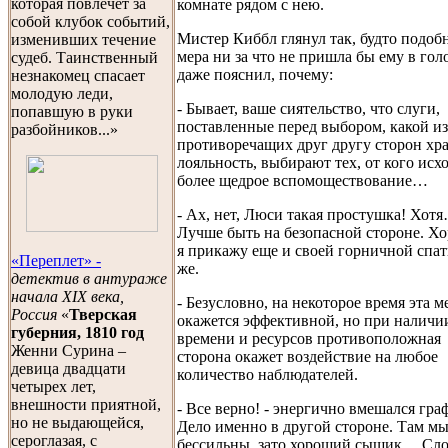
которая повлечет за
комнате рядом с нею.
собой клубок событий,
Мистер Киббл глянул так, будто подоб
изменивших течение
мера ни за что не пришла бы ему в голо
судеб. Таинственный
даже пояснил, почему:
незнакомец спасает
молодую леди,
- Бывает, ваше сиятельство, что слуги,
попавшую в руки
поставленные перед выбором, какой из
разбойников...»
противоречащих друг другу сторон хр
лояльность, выбирают тех, от кого исх
более щедрое вспомоществование…
- Ах, нет, Люси такая простушка! Хот
Лучше быть на безопасной стороне. Х
я прикажу еще и своей горничной спат
«Переплет» -
же.
детектив в антураже
начала XIX века,
- Безусловно, на некоторое время эта м
Россия
«
Тверская
окажется эффективной, но при наличи
губерния, 1810 год
времени и ресурсов противоположная
Женни Сурина –
сторона окажет воздействие на любое
девица двадцати
количество наблюдателей.
четырех лет,
внешности приятной,
- Все верно! - энергично вмешался граф
но не выдающейся,
Дело именно в другой стороне. Там м
сероглазая, с
бессильны, зато хороший сыщик… Сло