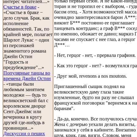
только первый сезон. Я не какой-нибуд
интерес читателей....»
тиран и не торопил ее с выбором, - гуд
Счастье в браке
-
басом отец. - Хотя возможностей масса
«Счастье в браке −
очевидно заинтересовался барон А***;
дело случая. Брак, как
виконт Б*** постоянно ее приглашает
исполнение
танцевать контрданс; а граф В*** сосе
обязанностей. Так, по
по имению, обожает ее давно; маркиз 
крайней мере, полагает
часами не спускает с нее глаз, а герцог
Шарлот Лукас − один
Д***…
из персонажей
знаменитого романа
- Нет, герцог - нет, - прервала графиня.
Джейн Остин
"Гордость и
- Как это герцог - нет? - возмутился гр
предубеждение"...»
Популярные танцы во
- Друг мой, revenons a nos moutons.
времена Джейн Остин
- «танцы были
Приглашенный сыщик поднял на
любимым занятием
великосветскую даму глаза такие
молодежи — будь то
изумленные, будто ни разу не слышал
великосветский бал с
французской поговорки "вернемся к 
королевском дворце
баранам".
Сент-Джеймс или
вечеринка в кругу
- Да-да, конечно. Все получилось случ
друзей где-нибудь в
Жена с дочерью уехали делать визиты, 
провинции...»
занимался у себя в кабинете. Внезапно 
Дискуссии о пеших
шум, крик, гам, визги. Словом, меня