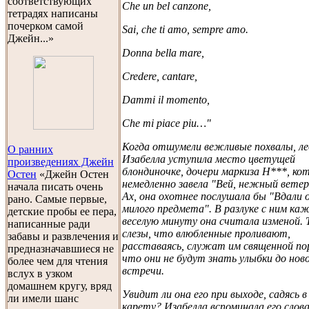
соответствующих
Che un bel canzone,
тетрадях написаны
почерком самой
Sai, che ti amo, sempre amo.
Джейн...»
Donna bella mare,
Credere, cantare,
Dammi il momento,
Che mi piace piu…"
Когда отшумели вежливые похвалы, ле
О ранних
Изабелла уступила место цветущей
произведениях Джейн
блондиночке, дочери маркиза Н***, ко
Остен
«Джейн Остен
немедленно завела "Вей, нежный ветер
начала писать очень
Ах, она охотнее послушала бы "Вдали 
рано. Самые первые,
милого предмета". В разлуке с ним ка
детские пробы ее пера,
веселую минуту она считала изменой. 
написанные ради
слезы, что влюбленные проливают,
забавы и развлечения и
расставаясь, служат им священной по
предназначавшиеся не
что они не будут знать улыбки до нов
более чем для чтения
встречи.
вслух в узком
домашнем кругу, вряд
Увидит ли она его при выходе, садясь в
ли имели шанс
карету? Изабелла вспоминала его слова