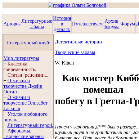
История
Литературные
Архив
Apropos
в
Путешествуем
Форум
Д
забавы
форума
деталях
Детективные истории
Литературный клуб:
Творческие забавы
Мир литературы
W. Kitten
−
Классика,
современность.
−
Статьи, рецензии...
Как мистер Киб
−
О жизни и
творчестве Джейн
помешал
Остин
−
О жизни и
побегу в Гретна-Г
творчестве Элизабет
Гaскелл
−
Уголок любовного
романа.
−
Литературный герой.
Прием у герцогини Д*** был в разгаре.
−
Афоризмы.
шумный раут и не грандиозный бал, гд
Творческие забавы
бывают все. Нет, вечер для домашних