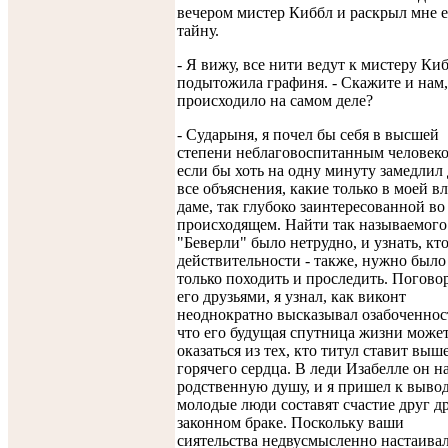
вечером мистер Киббл и раскрыл мне е
тайну.
- Я вижу, все нити ведут к мистеру Киб
подытожила графиня. - Скажите и нам,
происходило на самом деле?
- Сударыня, я почел бы себя в высшей
степени неблаговоспитанным человеко
если бы хоть на одну минуту замедлил 
все объяснения, какие только в моей вл
даме, так глубоко заинтересованной во
происходящем. Найти так называемого
"Беверли" было нетрудно, и узнать, кто
действительности - также, нужно было
только походить и проследить. Погово
его друзьями, я узнал, как виконт
неоднократно высказывал озабоченнос
что его будущая спутница жизни може
оказаться из тех, кто титул ставит выш
горячего сердца. В леди Изабелле он н
родственную душу, и я пришел к вывод
молодые люди составят счастие друг др
законном браке. Поскольку ваши
сиятельства недвусмысленно настаивал