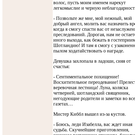
волос, пусть моим именем нарекут
легкомыслие и черную неблагодарност
- Позвольте же мне, мой нежный, мой
добрый ангел, молить вас назначить вр
когда я смогу спасти вас от незаслуже
преследований. Дорогая, нам не остает
иного выхода, как бежать в гостепри
Шотландию! И там я смогу с узаконен
пылом ходатайствовать о награде.
Девушка захлопала в ладоши, сияя от
счастья:
- Сентиментальное похищение!
Восхитительное переодевание! Прелес
веревочная лестница! Луна, коляска
четверней, шотландский священник,
негодующие родители и заметки во вс
газетах…
Мистер Киббл вышел из-за кустов.
- Боюсь, леди Изабелла, вас ждет иная
судьба. Скучнейшие приготовления,