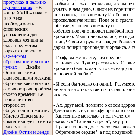
прогулках и дальних
разбудили… э-э… отвлекли, и я вышел
путешествиях
- «В
узнать, в чем дело. Одной из горничны
конце XVIII – начале
показалось, что в комнату Изабеллы
XIX века
проскользнула мышь. Пока они трясли
необходимость
юбками, я вошел в комнату и
физических
собственноручно провел шваброй под
упражнений для
кроватью. Мыши не оказалось, но я до
здоровья женщины
книгу! Своими руками каждое Рождест
была предметом
дарил дочери проповеди Фордайса, а 
горячих споров...»
О женском
- Граф, вы же знаете, вам вредно
образовании и «синих
волноваться. Лучше расскажу я. Слово
чулках»
- «Джейн
кроватью был роман "Сто семнадцать
Остин легкими
мгновений любви".
акварельными мазками
обрисовывает одну из
- И если бы только он один!.. Разумеетс
самых острых проблем
не мог этого так оставить и стал план
своего времени. Ее
искать…
герои не стоят в
- Ах, друг мой, помните о своем здоров
стороне от
Действительно, в шкафу прятались ещ
общественной жизни.
"Занесенные метелью", под туалетом
Мистер Дарси явно
оказалась "Тайная встреча", внутри
симпатизирует «синим
"Нравственного долга человека" лежа
чулкам»...»
"Обретенное сердце", а под подушкой -
Джейн Остин и денди