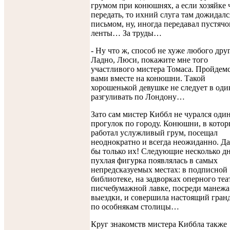
грумом при конюшнях, а если хозяйке 
передать, то ихний слуга там дожидалс
письмом, ну, иногда передавал пустячо
ленты… За труды…
- Ну что ж, способ не хуже любого дру
Ладно, Люси, покажите мне того
участливого мистера Томаса. Пройдемс
вами вместе на конюшни. Такой
хорошенькой девушке не следует в од
разгуливать по Лондону…
Зато сам мистер Киббл не чурался оди
прогулок по городу. Конюшни, в кото
работал услужливый грум, посещал
неоднократно и всегда неожиданно. Да
бы только их! Следующие несколько д
пухлая фигурка появлялась в самых
непредсказуемых местах: в подписной
библиотеке, на задворках оперного теат
писчебумажной лавке, посреди манежа
выездки, и совершила настоящий гран
по особнякам столицы…
Круг знакомств мистера Киббла также