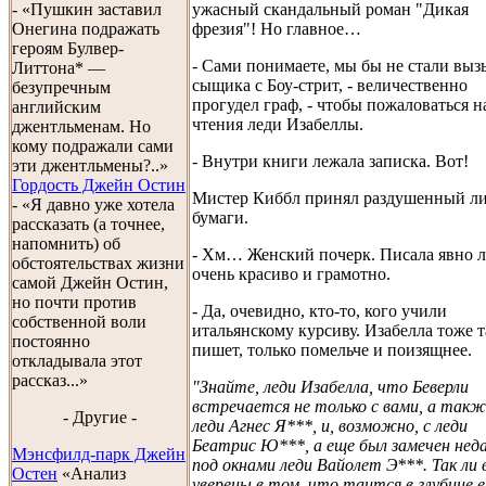
ужасный скандальный роман "Дикая
- «Пушкин заставил
фрезия"! Но главное…
Онегина подражать
героям Булвер-
- Сами понимаете, мы бы не стали выз
Литтона* —
сыщика с Боу-стрит, - величественно
безупречным
прогудел граф, - чтобы пожаловаться н
английским
чтения леди Изабеллы.
джентльменам. Но
кому подражали сами
- Внутри книги лежала записка. Вот!
эти джентльмены?..»
Гордость Джейн Остин
Мистер Киббл принял раздушенный л
- «Я давно уже хотела
бумаги.
рассказать (а точнее,
напомнить) об
- Хм… Женский почерк. Писала явно л
обстоятельствах жизни
очень красиво и грамотно.
самой Джейн Остин,
но почти против
- Да, очевидно, кто-то, кого учили
собственной воли
итальянскому курсиву. Изабелла тоже т
постоянно
пишет, только помельче и поизящнее.
откладывала этот
рассказ...»
"Знайте, леди Изабелла, что Беверли
встречается не только с вами, а такж
- Другие -
леди Агнес Я***, и, возможно, с леди
Беатрис Ю***, а еще был замечен нед
Мэнсфилд-парк Джейн
под окнами леди Вайолет Э***. Так ли 
Остен
«Анализ
уверены в том, что таится в глубине е