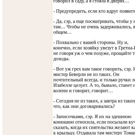
говорил в саду, а я стояла в дверях…
- Предупредить, если кто вдруг появит
- Да, сэр, а еще посматривать, чтобы у
там… Чтобы не очень задерживались, 
общем…
- Похвально с вашей стороны. Ну и,
конечно, если хозяйку увезут в Гретна-
не говоря уж о чем похуже, прощайте т
доходы.
- Вот уж грех вам такое говорить, сэр. 
мистер Беверли не из таких. Он
почтительный всегда, и только ручки 
Изабелле целует. А то, бывало, станет 
колени и говорит, говорит…
- Сегодня не из таких, а завтра из таки
что, как они договаривались?
- Записочками, сэр. Я их на здешнюю
конюшню относила, если посылали ку
сказать, когда их сиятельства желают к
к крыльцу. Отдавала там мистеру Томас