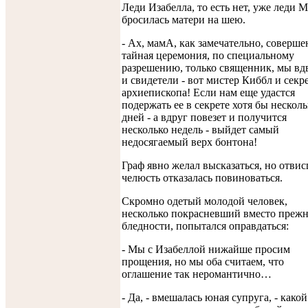
Леди Изабелла, то есть нет, уже леди М
бросилась матери на шею.
- Ах, мамА, как замечательно, соверш
тайная церемония, по специальному
разрешению, только священник, мы вд
и свидетели - вот мистер Киббл и секр
архиепископа! Если нам еще удастся
подержать ее в секрете хотя бы несколь
дней - а вдруг повезет и получится
несколько недель - выйдет самый
недосягаемый верх бонтона!
Граф явно желал высказаться, но отви
челюсть отказалась повиноваться.
Скромно одетый молодой человек,
несколько покрасневший вместо преж
бледности, попытался оправдаться:
- Мы с Изабеллой нижайше просим
прощения, но мы оба считаем, что
оглашение так неромантично…
- Да, - вмешалась юная супруга, - какой