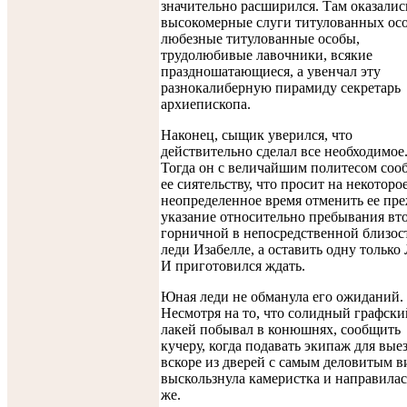
значительно расширился. Там оказалис
высокомерные слуги титулованных осо
любезные титулованные особы,
трудолюбивые лавочники, всякие
праздношатающиеся, а увенчал эту
разнокалиберную пирамиду секретарь
архиепископа.
Наконец, сыщик уверился, что
действительно сделал все необходимое
Тогда он с величайшим политесом со
ее сиятельству, что просит на некоторо
неопределенное время отменить ее пр
указание относительно пребывания вт
горничной в непосредственной близос
леди Изабелле, а оставить одну только
И приготовился ждать.
Юная леди не обманула его ожиданий.
Несмотря на то, что солидный графски
лакей побывал в конюшнях, сообщить
кучеру, когда подавать экипаж для выез
вскоре из дверей с самым деловитым 
выскользнула камеристка и направилас
же.