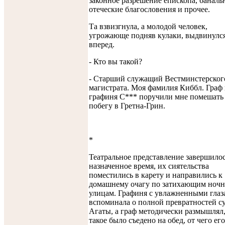
законное разрешение епископа, баналь
отеческие благословения и прочее.
Та взвизгнула, а молодой человек,
угрожающе подняв кулаки, выдвинулс
вперед.
- Кто вы такой?
- Старший служащий Вестминстерског
магистрата. Моя фамилия Киббл. Граф
графиня С*** поручили мне помешать
побегу в Гретна-Грин.
*
Театральное представление завершилос
назначенное время, их сиятельства
поместились в карету и направились к
домашнему очагу по затихающим ноч
улицам. Графиня с увлажненными глаз
вспоминала о полной превратностей с
Агаты, а граф методически размышлял,
такое было съедено на обед, от чего его