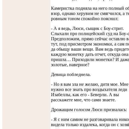
Камеристка подняла на него полный 
взор, однако херувим не смягчился, а т
ровным тоном спокойно пояснил:
- А я ведь, Люси, сыщик с Боу-стрит.
Слыхали про полицейский суд на Боу-
Предположим, прямо сейчас оставлю в
тут, под присмотром экономки, а сам 
да обыщу ваши вещи. Вам ведь придетс
каждую монетку дать отчет, откуда она
пришла… Приходили монетки? И даж
золотые, наверное?
Девица побледнела.
- Но я вам зла не желаю, дитя мое. Мне
нужно все знать про воздыхателя леди
Изабеллы, как его - Беверли. А вы
расскажете мне, что сами знаете.
Дрожащим голосом Люси призналась:
- Я с ним самим не разговаривала нико
видела только издалека, когда он с хоз