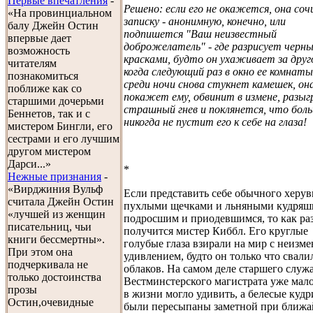
Первые впечатления
-
Решено: если его не окажется, она со
«На провинциальном
записку - анонимную, конечно, или
балу Джейн Остин
подпишется "Ваш неизвестный
впервые дает
доброжелатель" - где разрисует черн
возможность
красками, будто он ухаживает за друг
читателям
когда следующий раз в окно ее комнаты
познакомиться
среди ночи снова стукнет камешек, он
поближе как со
покажет ему, обвинит в измене, разы
старшими дочерьми
страшный гнев и поклянется, что бол
Беннетов, так и с
никогда не пустит его к себе на глаза!
мистером Бингли, его
сестрами и его лучшим
другом мистером
Дарси...»
*
Нежные признания
-
«Вирджиния Вульф
Если представить себе обычного херув
считала Джейн Остин
пухлыми щечками и льняными кудряш
«лучшей из женщин
подросшим и приодевшимся, то как раз
писательниц, чьи
получится мистер Киббл. Его круглые
книги бессмертны».
голубые глаза взирали на мир с неизм
При этом она
удивлением, будто он только что свали
подчеркивала не
облаков. На самом деле старшего служ
только достоинства
Вестминстерского магистрата уже мало
прозы
в жизни могло удивить, а белесые кудр
Остин,очевидные
были пересыпаны заметной при ближ