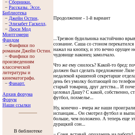
−
Сборники.
−
Рассказы. Эссe.
Библиотека
Продолжение - 1-й вариант
−
Джейн Остин,
−
Элизабет Гaскелл,
−
Люси Мод
Монтгомери
...Трезвон будильника настойчиво врыв
Фандом
сознание. Саша со стоном перекатился 
−
Фанфики по
нажал на кнопку, и это вечно орущее 
романам Джейн Остин.
чудовище наконец замолчало.
−
Фанфики по
произведениям
Что же ему снилось? Какой-то бред: по
классической
должен был сделать предложение Ляле 
литературы и
недалекой крашеной секретарше отдел
кинематографа.
день без умолку болтающей по телефон
−
Фанарт.
старый товарищ, друг детства... И по
целовал Дашу? С какой, собственно, ст
Архив форума
футбол, похмелье...
Форум
Наши ссылки
Ну, конечно - вчера же наши проиграл
испанцам... Он смотрел футбол и выпи
больше, чем положено. А теперь еще э
дурацкий сон...
В библиотеке
− Соня, вставай, опоздаешь на работу!