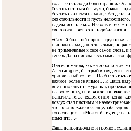
года, - ей стало до боли страшно. Она 
боялась остаться без мужа, боялась, од
боялась оказаться на улице, без денег 
без стабильности и пусть нелюбимого,
надежного плеча… И своими руками п
свою жизнь вот в это подобие жизни.
«Самый большой порок – трусость», - 
пришли на ум давно знакомые, но ране
не применяемые к себе самой слова, и 
теперь Даша поняла весь смысл этой ф
Она вспомнила, как ей хорошо и легко
Александром, быстрый взгляд его светл
хрипловатый голос… Но было что-то е
важное, более значимое… И Даша вздр
внезапно ощутив мурашки, пробежавш
позвоночнику, и то вязкое напряжение,
испытала тогда, рядом с ним, когда, каз
воздух стал плотным и наэлектризов
что-то запорхало в сердце, забередило 
того спящих… «Может быть, еще не по
изменить…»
Даша непроизвольно и громко всхлипн