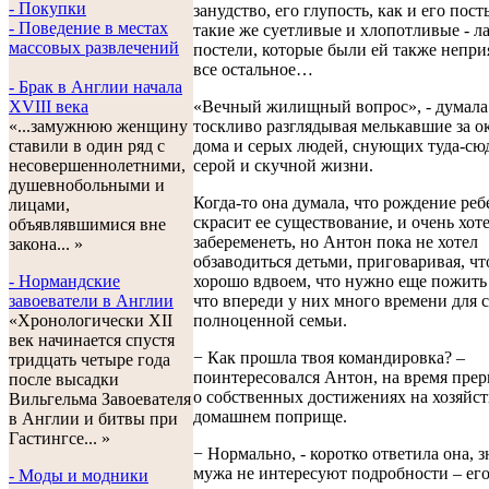
- Покупки
занудство, его глупость, как и его пос
- Поведение в местах
такие же суетливые и хлопотливые - л
массовых развлечений
постели, которые были ей также непри
все остальное…
- Брак в Англии начала
«Вечный жилищный вопрос», - думала
XVIII века
тоскливо разглядывая мелькавшие за о
«...замужнюю женщину
дома и серых людей, снующих туда-сюд
ставили в один ряд с
серой и скучной жизни.
несовершеннолетними,
душевнобольными и
Когда-то она думала, что рождение реб
лицами,
скрасит ее существование, и очень хот
объявлявшимися вне
забеременеть, но Антон пока не хотел
закона... »
обзаводиться детьми, приговаривая, чт
хорошо вдвоем, что нужно еще пожить 
- Нормандские
что впереди у них много времени для 
завоеватели в Англии
полноценной семьи.
«Хронологически XII
век начинается спустя
− Как прошла твоя командировка? –
тридцать четыре года
поинтересовался Антон, на время прер
после высадки
о собственных достижениях на хозяйст
Вильгельма Завоевателя
домашнем поприще.
в Англии и битвы при
Гастингсе... »
− Нормально, - коротко ответила она, з
мужа не интересуют подробности – его
- Моды и модники