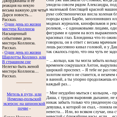
Джорджианы и ее
увидела совсем рядом Александра, по
реакция на некую
к маленькой блестящей красной машине
весьма важную для четы
руке собственнически висла холеная б
Дарси новость…
породы кукол Барби, заполонивших и
Рассказ.
модных журналов, кинофильмов и ре
-
Один день из жизни
роликов, – с одинаковыми лицами, од
мистера Коллинза
фигурами и одним на всех выражение
Насыщенный
красивых глаз. Блондинка что-то ожив
событиями день
говорила, он в ответ с весьма мрачны
мистера Коллинза.
лишь рассеянно кивал головой, и у Да
Рассказ.
так сжалось горло, что она чуть не зад
-
Один день из жизни
Шарлотты Коллинз, или
− …кольцо, как ты могла забыть кольцо
В страшном сне
временем сокрушался Антон, вырулива
Нелегко быть женой
широкий проспект. – Я тебе не раз гово
мистера Коллинза…
золотом ничего не станется, и незачем 
Рассказ.
в ванной, а ты упорно продолжаешь ег
каждый раз…
− Мне неудобно мыться с кольцом, - п
Метель в пути, или
Даша, с трудом выровняв дыхание, не 
Немецко-польский
никак забыть только что увиденную сце
экзерсис на шпионской
девушка, к которой он ехал, - поняла он
почве
-
невеста… Или, во всяком случае, она с
невестой с ближайшие часы, если… есл