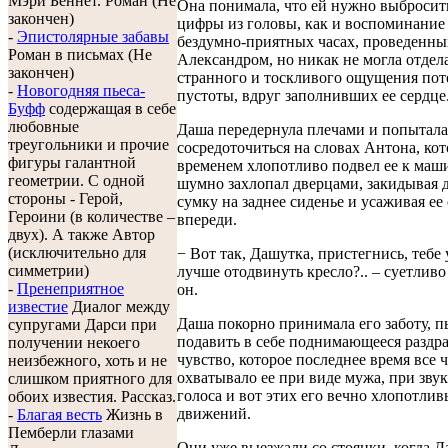
Мэри Беннет. Роман (Не
Она понимала, что ей нужно выбросит
закончен)
цифры из головы, как и воспоминание 
-
Эпистолярные забавы
бездумно-приятных часах, проведенны
Роман в письмах (Не
Александром, но никак не могла отдела
закончен)
странного и тоскливого ощущения пот
-
Новогодняя пьеса-
пустоты, вдруг заполнивших ее сердце
Буфф
содержащая в себе
любовные
Даша передернула плечами и попытала
треугольники и прочие
сосредоточиться на словах Антона, ко
фигуры галантной
временем хлопотливо подвел ее к маш
геометрии. С одной
шумно захлопал дверцами, закидывая
стороны - Герой,
сумку на заднее сиденье и усаживая ее
Героини (в количестве –
впереди.
двух). А также Автор
(исключительно для
− Вот так, Дашутка, пристегнись, тебе
симметрии)
лучше отодвинуть кресло?.. – суетливо
-
Пренеприятное
он.
известие
Диалог между
Даша покорно принимала его заботу, п
супругами Дарси при
подавить в себе поднимающееся раздр
получении некоего
чувство, которое последнее время все 
неизбежного, хоть и не
охватывало ее при виде мужа, при звук
слишком приятного для
голоса и вот этих его вечно хлопотли
обоих известия. Рассказ.
движений.
-
Благая весть
Жизнь в
Пемберли глазами
Они уже выезжали со стоянки, когда 