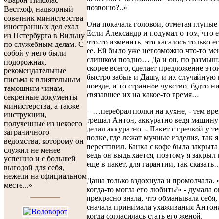
«Барон Николас
позвоню?..»
Вестхоф, надворный
советник министерства
Она покачала головой, отметая глупые
иностранных дел ехал
Если Александр и подумал о том, что
из Петербурга в Вильну
что-то изменить, это касалось только е
по служебным делам. С
ее. Ей было уже невозможно что-то мен
собой у него были
слишком поздно… Да и он, по размыш
подорожная,
скорее всего, сделает предложение это
рекомендательные
быстро забыв и Дашу, и их случайную 
письма к влиятельным
поезде, и то странное чувство, будто н
тамошним чинам,
связавшее их на какое-то время…
секретные документы
министерства, а также
− …перебрал полки на кухне, - тем вр
инструкции,
трещал Антон, аккуратно ведя машину 
полученные из некоего
делал аккуратно. - Пакет с гречкой у те
заграничного
полке, где лежат мучные изделия, так я
ведомства, которому он
переставил. Банка с кофе была закрыта
служил не менее
ведь он выдыхается, поэтому я закрыл 
успешно и с большей
еще в пакет, для гарантии, так сказать
выгодой для себя,
нежели на официальном
Даша только вздохнула и промолчала. 
месте...»
когда-то могла его любить?» - думала о
прекрасно знала, что обманывала себя,
сначала принимала ухаживания Антона,
когда согласилась стать его женой.