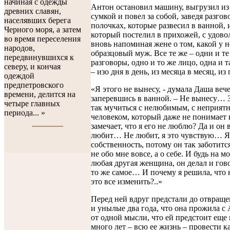
начиная с одежды
Антон остановил машину, выгрузил из
древних славян,
сумкой и повел за собой, заведя разгов
населявших берега
полочках, которые развесил в ванной, 
Черного моря, а затем
который постелил в прихожей, с удово
во время переселения
вновь напоминая жене о том, какой у н
народов,
образцовый муж. Все те же – одни и те
передвинувшихся к
разговоры, одно и то же лицо, одна и 
северу, и кончая
– изо дня в день, из месяца в месяц, из
одеждой
предпетровского
«Я этого не вынесу, - думала Даша веч
времени, делится на
заперевшись в ванной. – Не вынесу… 
четыре главных
так мучиться с нелюбимым, с неприят
периода... »
человеком, который даже не понимает 
замечает, что я его не люблю? Да и он 
любит… Не любит, я это чувствую… Я 
собственность, потому он так заботитс
не обо мне вовсе, а о себе. И будь на м
любая другая женщина, он делал и гов
то же самое… И почему я решила, что
это все изменить?..»
Перед ней вдруг предстали до отвращ
и унылые два года, что она прожила с
от одной мысли, что ей предстоит еще
много лет – всю ее жизнь – провести ка