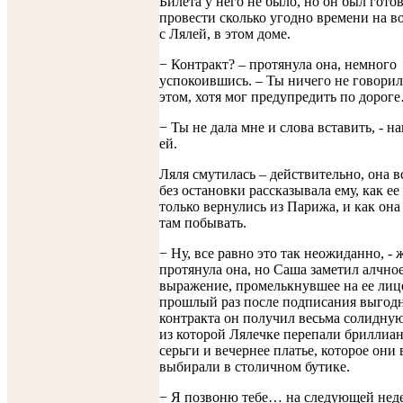
Билета у него не было, но он был готов
провести сколько угодно времени на во
с Лялей, в этом доме.
− Контракт? – протянула она, немного
успокоившись. – Ты ничего не говорил
этом, хотя мог предупредить по дорог
− Ты не дала мне и слова вставить, - 
ей.
Ляля смутилась – действительно, она 
без остановки рассказывала ему, как е
только вернулись из Парижа, и как она
там побывать.
− Ну, все равно это так неожиданно, -
протянула она, но Саша заметил алчно
выражение, промелькнувшее на ее лице
прошлый раз после подписания выгод
контракта он получил весьма солидну
из которой Лялечке перепали бриллиа
серьги и вечернее платье, которое они 
выбирали в столичном бутике.
− Я позвоню тебе… на следующей недел