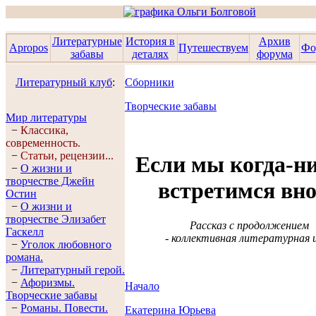
Литературные
История в
Архив
Apropos
Путешествуем
Фо
забавы
деталях
форума
Литературный клуб
:
Сборники
Творческие забавы
Мир литературы
−
Классика,
современность.
−
Статьи, рецензии...
Если мы когда-н
−
О жизни и
творчестве Джейн
встретимся вн
Остин
−
О жизни и
творчестве Элизабет
Рассказ с продолжением
Гaскелл
- коллективная литературная 
−
Уголок любовного
романа.
−
Литературный герой.
−
Афоризмы.
Начало
Творческие забавы
−
Романы. Повести.
Екатерина Юрьева