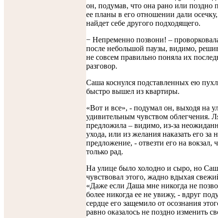
он, подумав, что она рано или поздно 
ее планы в его отношении дали осечку,
найдет себе другого подходящего.
− Непременно позвони! – проворковал
после небольшой паузы, видимо, решив
не совсем правильно поняла их после
разговор.
Саша коснулся подставленных ею пухл
быстро вышел из квартиры.
«Вот и все», - подумал он, выходя на у
удивительным чувством облегчения. Л
предложила – видимо, из-за неожиданн
ухода, или из желания наказать его за 
предложение, - отвезти его на вокзал, 
только рад.
На улице было холодно и сыро, но Саш
чувствовал этого, жадно вдыхая свежи
«Даже если Даша мне никогда не позво
более никогда ее не увижу, - вдруг под
сердце его защемило от осознания этого
равно оказалось не поздно изменить с