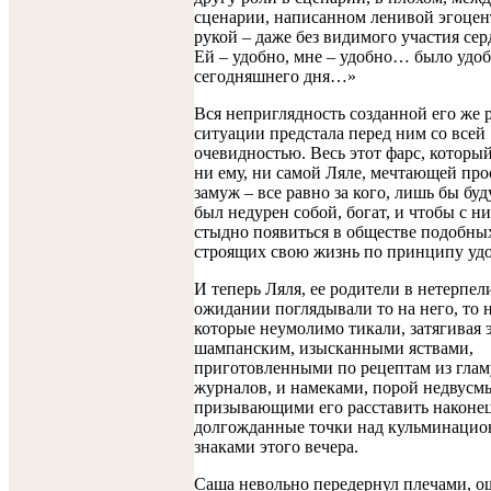
сценарии, написанном ленивой эгоце
рукой – даже без видимого участия сер
Ей – удобно, мне – удобно… было удоб
сегодняшнего дня…»
Вся неприглядность созданной его же 
ситуации предстала перед ним со всей
очевидностью. Весь этот фарс, которы
ни ему, ни самой Ляле, мечтающей пр
замуж – все равно за кого, лишь бы б
был недурен собой, богат, и чтобы с н
стыдно появиться в обществе подобны
строящих свою жизнь по принципу удо
И теперь Ляля, ее родители в нетерпе
ожидании поглядывали то на него, то н
которые неумолимо тикали, затягивая э
шампанским, изысканными яствами,
приготовленными по рецептам из гла
журналов, и намеками, порой недвус
призывающими его расставить наконе
долгожданные точки над кульминаци
знаками этого вечера.
Саша невольно передернул плечами, о