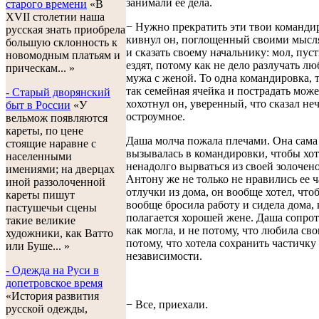
занимали ее дела.
старого времени
«В
XVII столетии наша
− Нужно прекратить эти твои командир
русская знать приобрела
кивнул он, поглощенный своими мысля
большую склонность к
и сказать своему начальнику: мол, пус
новомодным платьям и
ездят, потому как не дело разлучать л
прическам... »
мужа с женой. То одна командировка, т
так семейная ячейка и пострадать может
- Старый дворянский
хохотнул он, уверенный, что сказал не
быт в России
«У
остроумное.
вельмож появляются
кареты, по цене
Даша молча пожала плечами. Она сама
стоящие наравне с
вызывалась в командировки, чтобы хот
населенными
ненадолго вырваться из своей золочен
имениями; на дверцах
Антону же не только не нравились ее 
иной раззолоченной
отлучки из дома, он вообще хотел, что
кареты пишут
вообще бросила работу и сидела дома, 
пастушечьи сцены
полагается хорошей жене. Даша сопрот
такие великие
как могла, и не потому, что любила сво
художники, как Ватто
потому, что хотела сохранить частичку
или Буше... »
независимости.
- Одежда на Руси в
допетровское время
«История развития
− Все, приехали.
русской одежды,