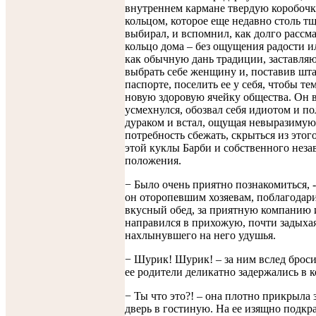
внутреннем кармане твердую коробочк
кольцом, которое еще недавно столь т
выбирал, и вспомнил, как долго рассм
кольцо дома – без ощущения радости и
как обычную дань традиции, заставля
выбрать себе женщину и, поставив шт
паспорте, поселить ее у себя, чтобы те
новую здоровую ячейку общества. Он 
усмехнулся, обозвал себя идиотом и п
дураком и встал, ощущая невыразимую
потребность сбежать, скрыться из этого
этой куклы Барби и собственного неза
положения.
− Было очень приятно познакомиться, 
он оторопевшим хозяевам, поблагодари
вкусный обед, за приятную компанию 
направился в прихожую, почти задыхая
нахлынувшего на него удушья.
− Шурик! Шурик! – за ним вслед броси
ее родители деликатно задержались в к
− Ты что это?! – она плотно прикрыла 
дверь в гостиную. На ее изящно подк