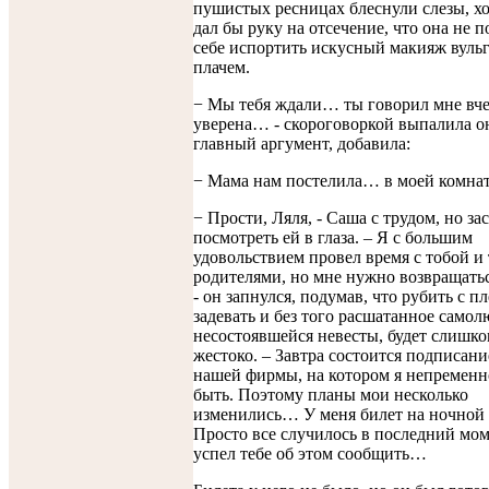
пушистых ресницах блеснули слезы, х
дал бы руку на отсечение, что она не 
себе испортить искусный макияж вуль
плачем.
− Мы тебя ждали… ты говорил мне вч
уверена… - скороговоркой выпалила он
главный аргумент, добавила:
− Мама нам постелила… в моей комн
− Прости, Ляля, - Саша с трудом, но за
посмотреть ей в глаза. – Я с большим
удовольствием провел время с тобой и
родителями, но мне нужно возвращат
- он запнулся, подумав, что рубить с пл
задевать и без того расшатанное самол
несостоявшейся невесты, будет слишко
жестоко. – Завтра состоится подписани
нашей фирмы, на котором я непремен
быть. Поэтому планы мои несколько
изменились… У меня билет на ночной
Просто все случилось в последний мом
успел тебе об этом сообщить…