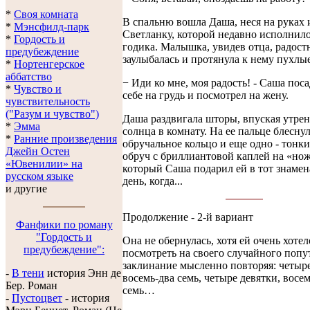
*
Своя комната
В спальню вошла Даша, неся на руках 
*
Мэнсфилд-парк
Светланку, которой недавно исполнило
*
Гордость и
годика. Малышка, увидев отца, радост
предубеждение
заулыбалась и протянула к нему пухлы
*
Нортенгерское
аббатство
− Иди ко мне, моя радость! - Саша пос
*
Чувство и
себе на грудь и посмотрел на жену.
чувствительность
("Разум и чувство")
Даша раздвигала шторы, впуская утре
*
Эмма
солнца в комнату. На ее пальце блесну
*
Ранние произведения
обручальное кольцо и еще одно - тонк
Джейн Остен
обруч с бриллиантовой каплей на «нож
«Ювенилии» на
который Саша подарил ей в тот знаме
русском языке
день, когда...
и другие
Продолжение - 2-й вариант
Фанфики по роману
"Гордость и
Она не обернулась, хотя ей очень хотел
предубеждение":
посмотреть на своего случайного попу
заклинание мысленно повторяя: четыре
-
В тени
история Энн де
восемь-два семь, четыре девятки, восем
Бер. Роман
семь…
-
Пустоцвет
- история