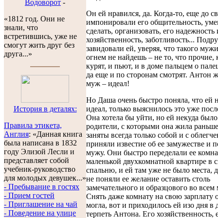
Водоворот
-
Он ей нравился, да. Когда-то, еще до с
«1812 год. Они не
импонировали его общительность, уме
знали, что
сделать, организовать, его надежность 
встретившись, уже не
хозяйственность, заботливость... Подр
смогут жить друг без
завидовали ей, уверяя, что такого муж
друга...»
огнем не найдешь – не то, что прочие,
курят, и пьют, и в доме пальцем о палец
да еще и по сторонам смотрят. Антон ж
муж – идеал!
Но Даша очень быстро поняла, что ей 
идеал, только выяснилось это уже посл
История в деталях:
Она хотела бы уйти, но ей некуда было 
Правила этикета,
родители, с которыми она жила раньше
Англия
: «Данная книга
заняты всегда только собой и с облегч
была написана в 1832
приняли известие об ее замужестве и п
году Элизой Лесли и
мужу. Они быстро переделали ее комна
представляет собой
маленькой двухкомнатной квартире в 
учебник-руководство
спальню, и ей там уже не было места, 
для молодых девушек...»
не поняли ее желание оставить столь
- Пребывание в гостях
замечательного и образцового во всем
- Прием гостей
Снять даже комнату на свою зарплату 
- Приглашение на чай
могла, вот и приходилось ей изо дня в 
- Поведение на улице
терпеть Антона. Его хозяйственность, 