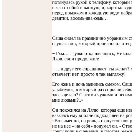
потянулась рукой к телефону, который 
взяла с собой в ванную, и, коротко взд
перед прыжком в холодную воду, набр
девятки, восемь-два-семь…
Саша сидел за празднично убранным с
слушая тост, который произносил отец
− Гхм… - гулко откашлявшись, Никола
Яковлевич продолжил:
− …и друг его спрашивает: ты женат? 
отвечает: нет, просто я так выгляжу!
Его жена и дочь залились смехом, Саш
улыбнулся, в который раз спросив себя:
здесь делаю? С этими чужими и неси
мне людьми?..»
Он покосился на Лялю, которая еще не
казалась ему вполне подходящей на р
«Вот именно, на роль, - с опустошающ
не на нее – на себя - подумал он. - Отв
другу роли в сценарии, в плохом, меж