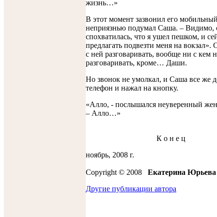
жизнь…»
В этот момент зазвонил его мобильный.
неприязнью подумал Саша. – Видимо, 
спохватилась, что я ушел пешком, и се
предлагать подвезти меня на вокзал». 
с ней разговаривать, вообще ни с кем н
разговаривать, кроме… Даши.
Но звонок не умолкал, и Саша все же д
телефон и нажал на кнопку.
«Алло, - послышался неуверенный жен
– Алло…»
К о н е ц
ноябрь, 2008 г.
Copyright © 2008
Екатерина Юрьева
Другие публикации автора