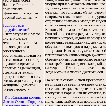
настоящий образ
упорно придерживалась мнения, что 
Наташи Ростовой от
здоровье дочери не позволяет ей тан
привычного,
считала, что танцевать ей не позволя
официального идеала
непримечательная внешность, дурны
русской женщины...»
отсутствие знакомых молодых людей,
отпугивающий всех своей суровость
Ревность или
Кэтрин. На немногих балах, куда они
предубеждение?
Энн обычно сидела рядом с матерью
«Литература как раз то
пожилых матрон, издали наблюдая з
ристалище, где
щебечущих разнаряженных девиц, ко
мужчины с чувством
обсуждали кавалеров и наряды, смея
превосходства и
танцевали. Иногда по указке хозяев 
собственного
приглашалась каким-нибудь джентль
достоинства смотрят на
обремененным обязанностью развлек
затесавшихся в свои до
невостребованных девиц, который а
недавнего времени
на медленный танец под неусыпным
плотные ряды женщин,
леди Кэтрин и миссис Дженкинсон.
с легким оттенком
презрения величая все,
Но были в сезоне и свои прелести: 
что выходит из-под пера
не сидела все время в четырех стена
женщины, «дамской"
посещала театры, которые очень люби
литературой»...»
прогулки в парк и, как ни странно, п
гораздо большей свободой, чем в Роз
К публикации романа
могла чаще выбираться из дома под 
Джейн Остин «Гордость
посещения музея, выставки или похо
и предубеждение» в