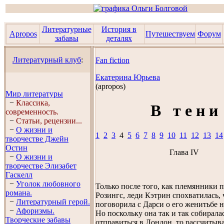
Литературные
История в
Apropos
Путешествуем
Форум
забавы
деталях
Литературный клуб
:
Fan fiction
Екатерина Юрьева
(аpropos)
Мир литературы
−
Классика,
В т е н и
современность.
−
Статьи, рецензии...
−
О жизни и
1
2
3
4
5
6
7
8
9
10
11
12
13
14
творчестве Джейн
Остин
Глава IV
−
О жизни и
творчестве Элизабет
Гaскелл
−
Уголок любовного
Только после того, как племянники 
романа.
Розингс, леди Кэтрин спохватилась, 
−
Литературный герой.
поговорила с Дарси о его женитьбе 
−
Афоризмы.
Но поскольку она так и так собиралас
Творческие забавы
отправиться в Лондон, то рассчитыв