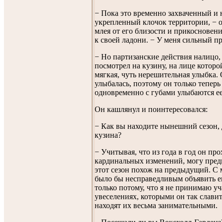
− Пока это временно захваченный и 
укрепленный клочок территории, − 
млея от его близости и прикосновени
к своей ладони. − У меня сильный п
− Но партизанские действия налицо
посмотрел на кузину, на лице которо
мягкая, чуть нерешительная улыбка. 
улыбалась, поэтому он только теперь
одновременно с губами улыбаются ее 
Он кашлянул и поинтересовался:
− Как вы находите нынешний сезон, 
кузина?
− Учитывая, что из года в год он про
кардинальных изменений, могу пред
этот сезон похож на предыдущий. С
было бы несправедливым объявить 
только потому, что я не принимаю уч
увеселениях, которыми он так слави
находят их весьма занимательными.