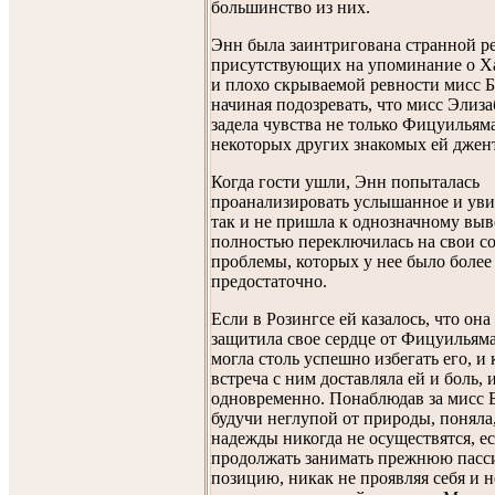
большинство из них.
Энн была заинтригована странной р
присутствующих на упоминание о 
и плохо скрываемой ревности мисс Б
начиная подозревать, что мисс Элиза
задела чувства не только Фицуильяма
некоторых других знакомых ей джен
Когда гости ушли, Энн попыталась
проанализировать услышанное и уви
так и не пришла к однозначному выв
полностью переключилась на свои с
проблемы, которых у нее было более
предостаточно.
Если в Розингсе ей казалось, что он
защитила свое сердце от Фицуильяма,
могла столь успешно избегать его, и
встреча с ним доставляла ей и боль, 
одновременно. Понаблюдав за мисс Б
будучи неглупой от природы, поняла,
надежды никогда не осуществятся, ес
продолжать занимать прежнюю пас
позицию, никак не проявляя себя и н