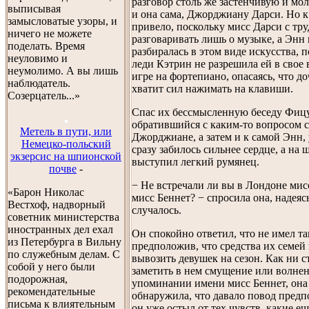
разговор столь же застенчивую и мо
выписывая
и она сама, Джорджиану Дарси. Но к 
замысловатые узоры, и
привело, поскольку мисс Дарси с тр
ничего не можете
разговаривать лишь о музыке, а Энн
поделать. Время
разбиралась в этом виде искусства, 
неуловимо и
леди Кэтрин не разрешила ей в свое 
неумолимо. А вы лишь
игре на фортепиано, опасаясь, что д
наблюдатель.
хватит сил нажимать на клавиши.
Созерцатель...»
Спас их бессмысленную беседу Фиц
обратившийся с каким-то вопросом с
Метель в пути, или
Джорджиане, а затем и к самой Энн, 
Немецко-польский
сразу забилось сильнее сердце, а на 
экзерсис на шпионской
выступил легкий румянец.
почве
-
− Не встречали ли вы в Лондоне мис
«Барон Николас
мисс Беннет? − спросила она, надеясь
Вестхоф, надворный
случалось.
советник министерства
иностранных дел ехал
Он спокойно ответил, что не имел та
из Петербурга в Вильну
предположив, что средства их семей
по служебным делам. С
вывозить девушек на сезон. Как ни с
собой у него были
заметить в нем смущение или волне
подорожная,
упоминании имени мисс Беннет, она 
рекомендательные
обнаружила, что давало повод предп
письма к влиятельным
он уже остыл от тех чувств, какие ещ