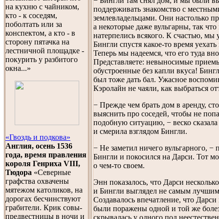
− Бингли там снял дом, и мы были 
на кухню с чайником,
поддерживать знакомство с местным
кто - к соседям,
землевладельцами. Они настолько п
поболтать или за
а некоторые даже вульгарны, так что
конспектом, а кто - в
натерпелись всякого. К счастью, мы
сторону пятачка на
Бингли спустя какое-то время уехать
лестничной площадке -
Теперь мы надеемся, что его туда вно
покурить у разбитого
Представляете: невыносимые приемы
окна...»
обустроенные без капли вкуса! Бин
был тоже дать бал. Ужасное воспоми
Кэролайн не чаяли, как выбраться от
− Прежде чем брать дом в аренду, сто
выяснить про соседей, чтобы не попа
подобную ситуацию, − веско сказала
и смерила взглядом Бингли.
«Гвоздь и подкова»
Англия, осень 1536
− Не заметил ничего вульгарного, −
года, время правления
Бингли и покосился на Дарси. Тот м
короля Генриха VIII,
о чем-то своем.
Тюдора
«Северные
графства охвачены
Энн показалось, что Дарси несколько
мятежом католиков, на
и Бингли выглядел не самым лучшим
дорогах бесчинствуют
Создавалось впечатление, что Дарси
грабители. Крик совы-
были поражены одной и той же боле
предвестницы в ночи и
скрывалась у одного под неестествен