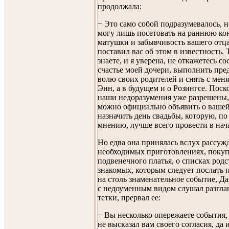
продолжала:
− Это само собой подразумевалось, н
могу лишь посетовать на раннюю ко
матушки и забывчивость вашего отца
поставил вас об этом в известность. 
знаете, и я уверена, не откажетесь со
счастье моей дочери, выполнить пр
волю своих родителей и снять с меня
Энн, а в будущем и о Розингсе. Поск
наши недоразумения уже разрешены,
можно официально объявить о вашей
назначить день свадьбы, которую, по
мнению, лучше всего провести в нач
Но едва она принялась вслух рассужд
необходимых приготовлениях, покупк
подвенечного платья, о списках род
знакомых, которым следует послать
на столь знаменательное событие, Д
с недоуменным видом слушал разгла
тетки, прервал ее:
− Вы несколько опережаете события,
не высказал вам своего согласия, да