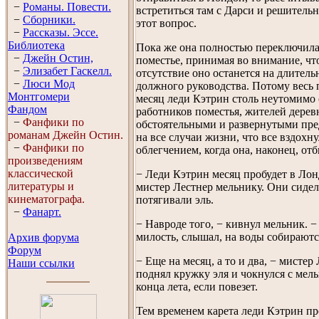
−
Романы. Повести.
встретиться там с Дарси и решитель
−
Сборники.
этот вопрос.
−
Рассказы. Эссe.
Библиотека
Пока же она полностью переключилас
−
Джейн Остин,
поместье, принимая во внимание, что
−
Элизабет Гaскелл.
отсутствие оно останется на длитель
−
Люси Мод
должного руководства. Потому весь
Монтгомери
месяц леди Кэтрин столь неутомимо
Фандом
работников поместья, жителей дерев
−
Фанфики по
обстоятельными и развернутыми пр
романам Джейн Остин.
на все случаи жизни, что все вздохну
−
Фанфики по
облегчением, когда она, наконец, отб
произведениям
классической
− Леди Кэтрин месяц пробудет в Лонд
литературы и
мистер Лестнер мельнику. Они сидел
кинематографа.
потягивали эль.
−
Фанарт.
− Навроде того, − кивнул мельник. −
милость, слышал, на воды собираютс
Архив форума
Форум
− Еще на месяц, а то и два, − мистер
Наши ссылки
поднял кружку эля и чокнулся с мел
конца лета, если повезет.
Тем временем карета леди Кэтрин пр