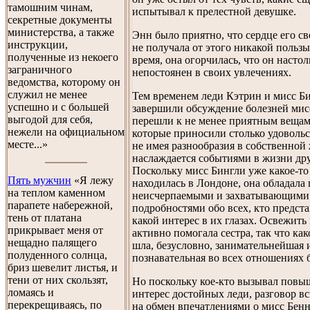
тамошним чинам,
испытывал к прелестной девушке.
секретные документы
министерства, а также
Энн было приятно, что сердце его св
инструкции,
не получала от этого никакой пользы
полученные из некоего
время, она огорчилась, что он настол
заграничного
непостоянен в своих увлечениях.
ведомства, которому он
служил не менее
Тем временем леди Кэтрин и мисс Б
успешно и с большей
завершили обсуждение болезней мисс
выгодой для себя,
перешли к не менее приятным вещам
нежели на официальном
которые приносили столько удовольст
месте...»
не имея разнообразия в собственной
наслаждается событиями в жизни др
Поскольку мисс Бингли уже какое-то
Пять мужчин
«Я лежу
находилась в Лондоне, она обладала
на теплом каменном
неисчерпаемыми и захватывающими
парапете набережной,
подробностями обо всех, кто предста
тень от платана
какой интерес в их глазах. Освежить
прикрывает меня от
активно помогала сестра, так что как
нещадно палящего
шла, безусловно, занимательнейшая 
полуденного солнца,
познавательная во всех отношениях б
бриз шевелит листья, и
тени от них скользят,
Но поскольку кое-кто вызывал пов
ломаясь и
интерес достойных леди, разговор в
перекрещиваясь, по
на обмен впечатлениями о мисс Бенн