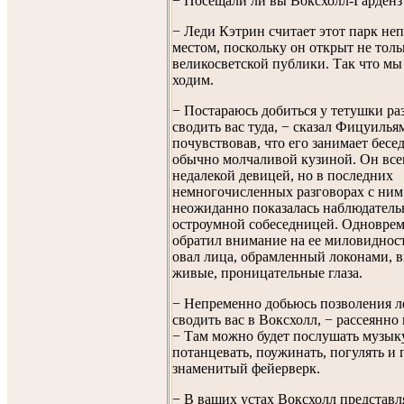
− Посещали ли вы Воксхолл-Гарденз
− Леди Кэтрин считает этот парк н
местом, поскольку он открыт не толь
великосветской публики. Так что мы 
ходим.
− Постараюсь добиться у тетушки р
сводить вас туда, − сказал Фицуилья
почувствовав, что его занимает бесед
обычно молчаливой кузиной. Он всег
недалекой девицей, но в последних
немногочисленных разговорах с ним
неожиданно показалась наблюдатель
остроумной собеседницей. Одновре
обратил внимание на ее миловиднос
овал лица, обрамленный локонами, 
живые, проницательные глаза.
− Непременно добьюсь позволения л
сводить вас в Воксхолл, − рассеянно
− Там можно будет послушать музыку
потанцевать, поужинать, погулять и 
знаменитый фейерверк.
− В ваших устах Воксхолл представл