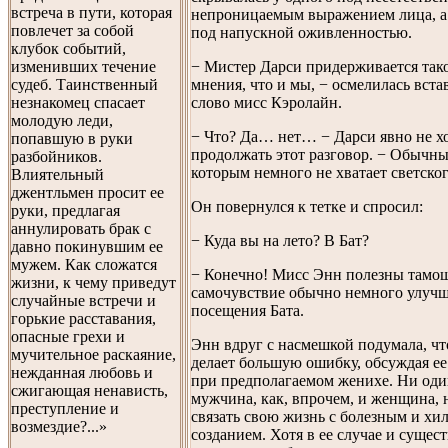
встреча в пути, которая
непроницаемым выражением лица, а 
повлечет за собой
под напускной оживленностью.
клубок событий,
− Мистер Дарси придерживается так
изменивших течение
мнения, что и мы, − осмелилась вста
судеб. Таинственный
слово мисс Кэролайн.
незнакомец спасает
молодую леди,
− Что? Да… нет… − Дарси явно не х
попавшую в руки
продолжать этот разговор. − Обычны
разбойников.
которым немного не хватает светског
Влиятельный
джентльмен просит ее
Он повернулся к тетке и спросил:
руки, предлагая
аннулировать брак с
− Куда вы на лето? В Бат?
давно покинувшим ее
мужем. Как сложатся
− Конечно! Мисс Энн полезны тамош
жизни, к чему приведут
самочувствие обычно немного улучш
случайные встречи и
посещения Бата.
горькие расставания,
опасные грехи и
Энн вдруг с насмешкой подумала, чт
мучительное раскаяние,
делает большую ошибку, обсуждая ее
нежданная любовь и
при предполагаемом женихе. Ни од
сжигающая ненависть,
мужчина, как, впрочем, и женщина, н
преступление и
связать свою жизнь с болезным и хи
возмездие?...»
созданием. Хотя в ее случае и сущес