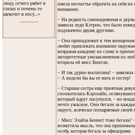
лицу, отчего рябит в
имела несчастье обратить на себя их
глазах и почему-то
внимание.
щекочет в носу...»
− На редкость самонадеянная и дерзка
заявила леди Кэтрин, что было неме
подхвачено двумя другими.
− Она принадлежит к тем женщинам,
любят привлекать внимание окружа
возражая каждому их слову и припис
авторитетные умозаключения по люб
вторила ей мисс Бингли.
− И так дурно воспитана! − заявляла
− А видели бы вы ее мать и сестер!
− Старшая сестра еще приятная деву
спохватилась Кэролайн, оглянувшись
который вдруг насупился, − но млад
нечто ужасное. Они бегали за кажд
округе, всячески поощряемые своей 
− Мисс Элайза Беннет тоже бегала? 
возмутила мысль, что она принимала
особу, которая бегала за офицерами.