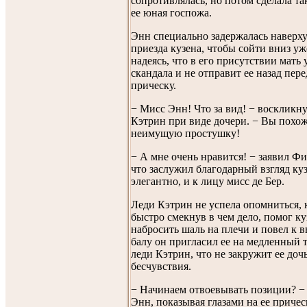
сопротивлялась, но потом сделала та
ее юная госпожа.
Энн специально задержалась наверху
приезда кузена, чтобы сойти вниз уж
надеясь, что в его присутствии мать 
скандала и не отправит ее назад пер
прическу.
− Мисс Энн! Что за вид! − воскликну
Кэтрин при виде дочери. − Вы похо
неимущую простушку!
− А мне очень нравится! − заявил Фи
что заслужил благодарный взгляд ку
элегантно, и к лицу мисс де Бер.
Леди Кэтрин не успела опомниться, к
быстро смекнув в чем дело, помог к
набросить шаль на плечи и повел к в
балу он пригласил ее на медленный т
леди Кэтрин, что не закружит ее доч
бесчувствия.
− Начинаем отвоевывать позиции? −
Энн, показывая глазами на ее причес