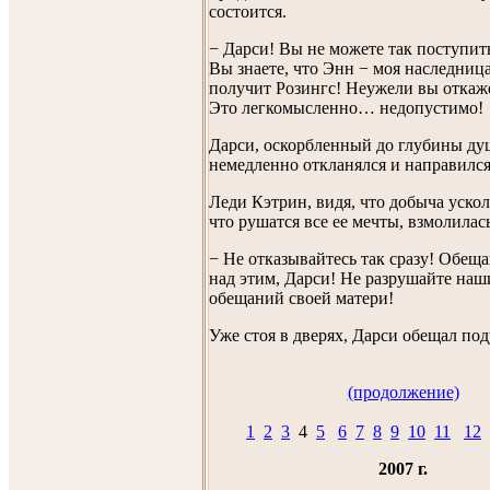
состоится.
− Дарси! Вы не можете так поступит
Вы знаете, что Энн − моя наследниц
получит Розингс! Неужели вы откаже
Это легкомысленно… недопустимо!
Дарси, оскорбленный до глубины ду
немедленно откланялся и направился
Леди Кэтрин, видя, что добыча ускол
что рушатся все ее мечты, взмолилась
− Не отказывайтесь так сразу! Обещ
над этим, Дарси! Не разрушайте наш
обещаний своей матери!
Уже стоя в дверях, Дарси обещал под
(продолжение)
1
2
3
4
5
6
7
8
9
10
11
12
2007 г.