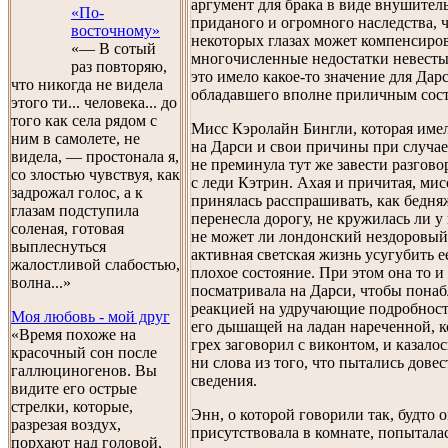
аргумент для брака в виде внушител
«По-
приданого и огромного наследства, ч
восточному»
некоторых глазах может компенсиро
«— В сотый
многочисленные недостатки невесты,
раз повторяю,
это имело какое-то значение для Дарс
что никогда не видела
обладавшего вполне приличным сос
этого ти... человека... до
того как села рядом с
Мисс Кэролайн Бингли, которая име
ним в самолете, не
на Дарси и свои причины при случае
видела, — простонала я,
не преминула тут же завести разговор
со злостью чувствуя, как
с леди Кэтрин. Ахая и причитая, ми
задрожал голос, а к
принялась расспрашивать, как бедн
глазам подступила
перенесла дорогу, не кружилась ли у 
соленая, готовая
не может ли лондонский нездоровый
выплеснуться
активная светская жизнь усугубить ее
жалостливой слабостью,
плохое состояние. При этом она то и
волна...»
посматривала на Дарси, чтобы понаб
реакцией на удручающие подробност
Моя любовь - мой друг
его дышащей на ладан нареченной, к
«Время похоже на
грех заговорил с виконтом, и казало
красочный сон после
ни слова из того, что пытались довес
галлюциногенов. Вы
сведения.
видите его острые
стрелки, которые,
Энн, о которой говорили так, будто о
разрезая воздух,
присутствовала в комнате, попыталас
порхают над головой,