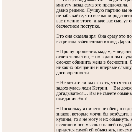
минуту назад сама это предложила. 
давно решено. Лучшую партию вы не
не забывайте, что все ваши родствен
вас именно этого, иначе вас смогут 
бесчестном поступке.
Это она сказала зря. Она сразу это по
встретила взбешенный взгляд Дарси.
− Прошу прощения, мадам, − ледяны
ответствовал он, − но в данном случа
сможет обвинить меня в бесчестии. Я
никаких обещаний и впервые слышу 
договоренности.
− Не хотите ли вы сказать, что я это
задохнулась леди Кэтрин. − Вы дол
догадываться… Вы не смеете обман
ожидания Энн!
− Поскольку я ничего не обещал и д
знаков, которые могли бы возбудить
кузины, то я не могу и их обмануть.
вселили в нее мысль о нашей свадьбе
придется самой ей объяснять, почему