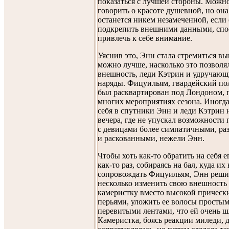
показаться с лучшей стороны. Можн
говорить о красоте душевной, но она
останется никем незамеченной, если 
подкрепить внешними данными, сп
привлечь к себе внимание.
Уяснив это, Энн стала стремиться вы
можно лучше, насколько это позволя
внешность, леди Кэтрин и удручающ
наряды. Фицуильям, гвардейский по
был расквартирован под Лондоном, 
многих мероприятиях сезона. Иногда
себя в спутники Энн и леди Кэтрин 
вечера, где не упускал возможности
с девицами более симпатичными, р
и раскованными, нежели Энн.
Чтобы хоть как-то обратить на себя 
как-то раз, собираясь на бал, куда их
сопровождать Фицуильям, Энн реши
несколько изменить свою внешность
камеристку вместо высокой прическ
перьями, уложить ее волосы просты
перевитыми лентами, что ей очень ш
Камеристка, боясь реакции миледи, 