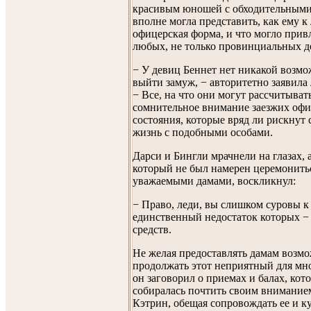
красивым юношей с обходительными
вполне могла представить, как ему к
офицерская форма, и что могло прив
любых, не только провинциальных д
− У девиц Беннет нет никакой возмо
выйти замуж, − авторитетно заявила
− Все, на что они могут рассчитывать
сомнительное внимание заезжих офи
состояния, которые вряд ли рискнут 
жизнь с подобными особами.
Дарси и Бингли мрачнели на глазах,
который не был намерен церемонить
уважаемыми дамами, воскликнул:
− Право, леди, вы слишком суровы к
единственный недостаток которых −
средств.
Не желая предоставлять дамам возм
продолжать этот неприятный для мно
он заговорил о приемах и балах, кот
собиралась почтить своим внимание
Кэтрин, обещая сопровождать ее и к