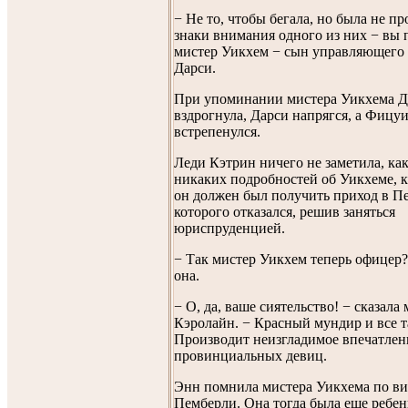
− Не то, чтобы бегала, но была не п
знаки внимания одного из них − вы 
мистер Уикхем − сын управляющего
Дарси.
При упоминании мистера Уикхема 
вздрогнула, Дарси напрягся, а Фицу
встрепенулся.
Леди Кэтрин ничего не заметила, как
никаких подробностей об Уикхеме, к
он должен был получить приход в Пе
которого отказался, решив заняться
юриспруденцией.
− Так мистер Уикхем теперь офицер?
она.
− О, да, ваше сиятельство! − сказала
Кэролайн. − Красный мундир и все т
Производит неизгладимое впечатлен
провинциальных девиц.
Энн помнила мистера Уикхема по ви
Пемберли. Она тогда была еще ребенк