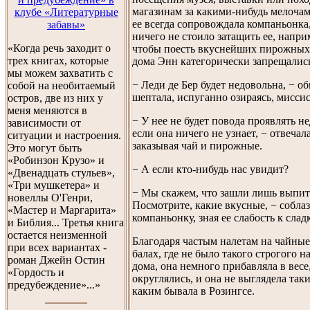
магазинам за какими-нибудь мелочам
клубе «Литературные
ее всегда сопровождала компаньонка
забавы»
ничего не стоило затащить ее, напри
«Когда речь заходит о
чтобы поесть вкуснейших пирожных
трех книгах, которые
дома Энн категорически запрещалис
мы можем захватить с
− Леди де Бер будет недовольна, − о
собой на необитаемый
шептала, испуганно озираясь, мисси
остров, две из них у
меня меняются в
− У нее не будет повода проявлять н
зависимости от
если она ничего не узнает, − отвечал
ситуации и настроения.
заказывая чай и пирожные.
Это могут быть
«Робинзон Крузо» и
− А если кто-нибудь нас увидит?
«Двенадцать стульев»,
«Три мушкетера» и
− Мы скажем, что зашли лишь выпит
новеллы О'Генри,
Посмотрите, какие вкусные, − собла
«Мастер и Маргарита»
компаньонку, зная ее слабость к слад
и Библия... Третья книга
остается неизменной
Благодаря частым налетам на чайные
при всех вариантах -
балах, где не было такого строгого на
роман Джейн Остин
дома, она немного прибавляла в весе
«Гордость и
округлялись, и она не выглядела та
предубеждение»...»
каким бывала в Розингсе.