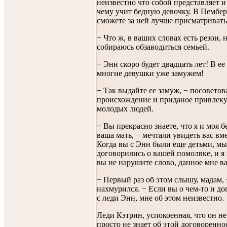
неизвестно что собой представляет и
чему учит бедную девочку. В Пембе
сможете за ней лучше присматривать
− Что ж, в ваших словах есть резон, н
собираюсь обзаводиться семьей.
− Энн скоро будет двадцать лет! В ее
многие девушки уже замужем!
− Так выдайте ее замуж, − посоветов
происхождение и приданое привлек
молодых людей.
− Вы прекрасно знаете, что я и моя б
ваша мать, − мечтали увидеть вас вме
Когда вы с Энн были еще детьми, мы
договорились о вашей помолвке, и я
вы не нарушите слово, данное мне в
− Первый раз об этом слышу, мадам,
нахмурился. − Если вы о чем-то и д
с леди Энн, мне об этом неизвестно.
Леди Кэтрин, успокоенная, что он не
просто не знает об этой договоренно