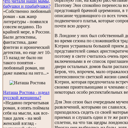
обратную той, на какую рассчитывает
Что читали наши мамы,
Поэтому Энн спокойно перенесла вс
бабушки и прабабушки?
предстоящей брачной церемонии, в т
«Собственно любовный
описание чудовищного со всех точек
роман - как жанр
подвенечного платья, которые сопро
литературы - появился
почти всю дорогу.
совсем недавно. По
крайней мере, в России.
В Лондоне у них был собственный д
Были детективы,
во время сезона по сложившейся тра
фантастика, даже
Кэтрин устраивала большой прием д
фэнтези и иронический
представителей самых аристократиче
детектив, но еще лет 10-
поэтому в свете считалось очень пр
15 назад не было ни
включенными в ее список приглашен
такого понятия -
двери остальных домов были распах
любовный роман, ни
Беров, что, впрочем, мало отражалос
даже намека на него...»
интенсивности светской жизни само
Кэтрин, которая предпочитала встреч
своими приятельницами и членами с
некоторых особо респектабельных ве
Наташа Ростова - идеал
русской женщины?
Для Энн сезон был очередным мучен
«Недавно перечитывая
развлечений, которыми он славился,
роман, я опять поймала
приходилось сидеть со своей матерь
себя на мысли, как все-
приемах и слушать одни и те же разг
таки далек - на мой
сплетни, на что так щедры лондонск
женский взгляд -
Иногда они выбрались на балы, хотя