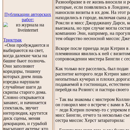
Разнообразие в ее жизнь вносили и 
которые, если появлялись в Лондоне
наносили визиты в их дом. На этот р
Публикации авторских
находились в городе, включая сына 
работ:
Роксли и мисс Джорджиану Дарси, к
выезжала, но при случае могла соста
компанию Энн, например, на прогулк
тем общество несносной миссис Дже
Триктрак
«Они пробуждаются и
Вскоре после приезда леди Кэтрин в
выбираются на свет,
племянники явились к ней с визитом
когда далекие часы на
сопровождении мистера Бингли с се
башне бьют полночь.
Они заполняют
Как только все расселись, был подан 
коридоры, тишину
распитие которого леди Кэтрин завел
которых днем лишь
неопытных кучерах и плохих дорогах
изредка нарушали
подаваемой в гостиницах, естествен
случайные шаги да
перейдя на Розингс и пастора своего
скрипы старого дома.
Словно открывается
− Так вы знакомы с мистером Коллин
занавес, и начинается
он говорил мне о встрече с вами в 
спектакль, звучит
− леди Кэтрин почему-то с упреком 
интерлюдия, крутится
мисс Бингли, отчего та несколько съе
диск сцены, меняя
сестра миссис Херст затараторила:
декорацию, и гурьбой
высыпают актеры: кто