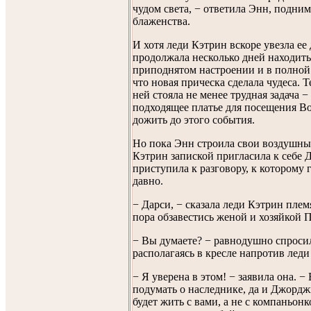
чудом света, − ответила Энн, подним
блаженства.
И хотя леди Кэтрин вскоре увезла ее
продолжала несколько дней находить
приподнятом настроении и в полной
что новая прическа сделала чудеса. Т
ней стояла не менее трудная задача −
подходящее платье для посещения Во
дожить до этого события.
Но пока Энн строила свои воздушны
Кэтрин запиской пригласила к себе 
приступила к разговору, к которому 
давно.
− Дарси, − сказала леди Кэтрин плем
пора обзавестись женой и хозяйкой 
− Вы думаете? − равнодушно спросил
располагаясь в кресле напротив леди
− Я уверена в этом! − заявила она. −
подумать о наследнике, да и Джорд
будет жить с вами, а не с компаньонк