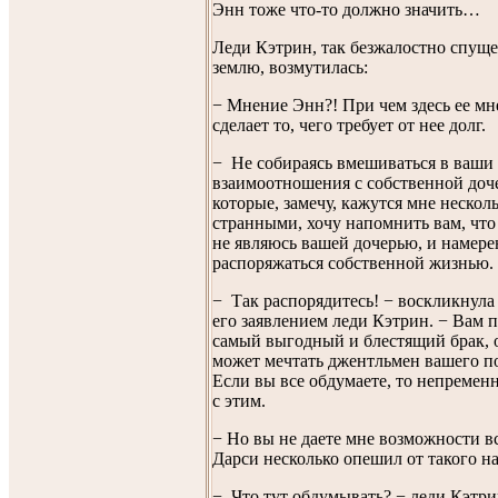
Энн тоже что-то должно значить…
Леди Кэтрин, так безжалостно спуще
землю, возмутилась:
− Мнение Энн?! При чем здесь ее м
сделает то, чего требует от нее долг.
− Не собираясь вмешиваться в ваши
взаимоотношения с собственной доч
которые, замечу, кажутся мне нескол
странными, хочу напомнить вам, что 
не являюсь вашей дочерью, и намере
распоряжаться собственной жизнью.
− Так распорядитесь! − воскликнула
его заявлением леди Кэтрин. − Вам п
самый выгодный и блестящий брак, о
может мечтать джентльмен вашего п
Если вы все обдумаете, то непременн
с этим.
− Но вы не даете мне возможности вс
Дарси несколько опешил от такого на
− Что тут обдумывать? − леди Кэтри