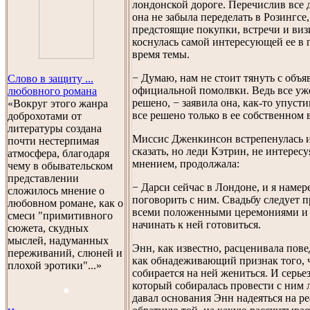
лондонской дороге. Перечислив все 
она не забыла переделать в Розингсе,
предстоящие покупки, встречи и виз
коснулась самой интересующей ее в 
время темы.
− Думаю, нам не стоит тянуть с объ
Слово в защиту ...
официальной помолвки. Ведь все уж
любовного романа
решено, − заявила она, как-то упусти
«Вокруг этого жанра
все решено только в ее собственном
доброхотами от
литературы создана
Миссис Дженкинсон встрепенулась и 
почти нестерпимая
сказать, но леди Кэтрин, не интересу
атмосфера, благодаря
мнением, продолжала:
чему в обывательском
представлении
− Дарси сейчас в Лондоне, и я намер
сложилось мнение о
поговорить с ним. Свадьбу следует п
любовном романе, как о
всеми положенными церемониями и 
смеси "примитивного
начинать к ней готовиться.
сюжета, скудных
мыслей, надуманных
Энн, как известно, расценивала пов
переживаний, слюней и
как обнадеживающий признак того, ч
плохой эротики"...»
собирается на ней жениться. И серье
который собиралась провести с ним 
давал основания Энн надеяться на р