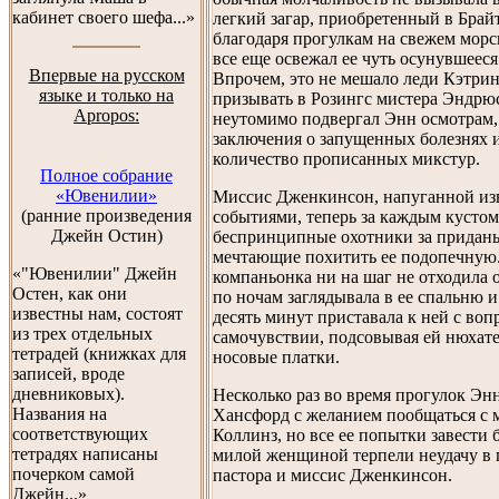
кабинет своего шефа...»
легкий загар, приобретенный в Брай
благодаря прогулкам на свежем морс
все еще освежал ее чуть осунувшееся
Впервые на русском
Впрочем, это не мешало леди Кэтрин
языке и только на
призывать в Розингс мистера Эндрю
Apropos:
неутомимо подвергал Энн осмотрам,
заключения о запущенных болезнях 
количество прописанных микстур.
Полное собрание
«Ювенилии»
Миссис Дженкинсон, напуганной и
(ранние произведения
событиями, теперь за каждым кусто
Джейн Остин)
беспринципные охотники за приданы
мечтающие похитить ее подопечную
«"Ювенилии" Джейн
компаньонка ни на шаг не отходила 
Остен, как они
по ночам заглядывала в ее спальню 
известны нам, состоят
десять минут приставала к ней с воп
из трех отдельных
самочувствии, подсовывая ей нюхат
тетрадей (книжках для
носовые платки.
записей, вроде
дневниковых).
Несколько раз во время прогулок Энн
Названия на
Хансфорд с желанием пообщаться с 
соответствующих
Коллинз, но все ее попытки завести б
тетрадях написаны
милой женщиной терпели неудачу в 
почерком самой
пастора и миссис Дженкинсон.
Джейн...»