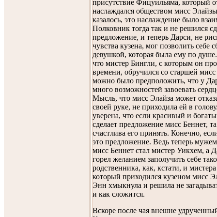
присутствие Фицуильяма, который о
наслаждался обществом мисс Элайзы,
казалось, это наслаждение было вза
Полковник тогда так и не решился сд
предложение, и теперь Дарси, не рис
чувства кузена, мог позволить себе с
девушкой, которая была ему по душе
что мистер Бингли, с которым он пр
времени, обручился со старшей мисс
можно было предположить, что у Дар
много возможностей завоевать сердце
Мысль, что мисс Элайза может отказ
своей руке, не приходила ей в голов
уверена, что если красивый и богаты
сделает предложение мисс Беннет, та
счастлива его принять. Конечно, есл
это предложение. Ведь теперь муже
мисс Беннет стал мистер Уикхем, а Д
горел желанием заполучить себе так
родственника, как, кстати, и мистера
который приходился кузеном мисс Эл
Энн хмыкнула и решила не загадыват
и как сложится.
Вскоре после чая внешне удрученны