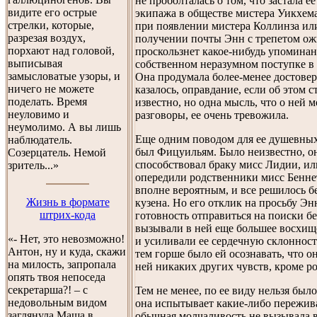
не проболталась о том, что застала е
видите его острые
экипажа в обществе мистера Уикхем
стрелки, которые,
при появлении мистера Коллинза ил
разрезая воздух,
получении почты Энн с трепетом ож
порхают над головой,
проскользнет какое-нибудь упоминан
выписывая
собственном неразумном поступке в 
замысловатые узоры, и
Она продумала более-менее достовер
ничего не можете
казалось, оправдание, если об этом с
поделать. Время
известно, но одна мысль, что о ней 
неуловимо и
разговоры, ее очень тревожила.
неумолимо. А вы лишь
Еще одним поводом для ее душевны
наблюдатель.
был Фицуильям. Было неизвестно, о
Созерцатель. Немой
способствовал браку мисс Лидии, ил
зритель...»
опередили родственники мисс Беннет
вполне вероятным, и все решилось бе
Жизнь в формате
кузена. Но его отклик на просьбу Энн
штрих-кода
готовность отправиться на поиски б
вызывали в ней еще большее восхищ
«- Нет, это невозможно!
и усиливали ее сердечную склонност
Антон, ну и куда, скажи
тем горше было ей осознавать, что он
на милость, запропала
ней никаких других чувств, кроме р
опять твоя непоседа
секретарша?! – с
Тем не менее, по ее виду нельзя было
недовольным видом
она испытывает какие-либо пережив
заглянула Маша в
обычная молчаливость не вызывала в