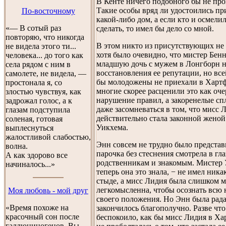
В Кенте ничего подобного бы не пр
Такие особы вряд ли удостоились п
По-восточному
какой-либо дом, а если кто и осмелил
«— В сотый раз
сделать, то имел бы дело со мной.
повторяю, что никогда
В этом никто из присутствующих не 
не видела этого ти...
хотя было очевидно, что мистер Бен
человека... до того как
младшую дочь с мужем в Лонгборн н
села рядом с ним в
восстановления ее репутации, но все
самолете, не видела, —
бы молодожены не приехали в Харт
простонала я, со
многие скорее расценили это как оч
злостью чувствуя, как
нарушение правил, а закоренелые сп
задрожал голос, а к
даже засомневаться в том, что мисс 
глазам подступила
действительно стала законной женой
соленая, готовая
Уикхема.
выплеснуться
жалостливой слабостью,
Энн совсем не трудно было представи
волна.
парочка без стеснения смотрела в гла
А как здорово все
родственникам и знакомым. Мистер 
начиналось...»
теперь она это знала, − не имел ника
стыде, а мисс Лидия была слишком м
легкомысленна, чтобы осознать всю 
Моя любовь - мой друг
своего положения. Но Энн была рада,
«Время похоже на
закончилось благополучно. Разве что
красочный сон после
беспокоило, как бы мисс Лидия в Х
галлюциногенов. Вы