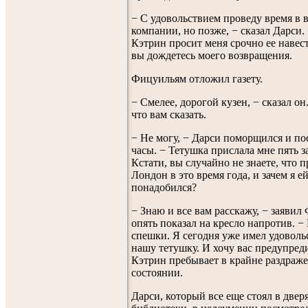
− С удовольствием проведу время в 
компании, но позже, − сказал Дарси.
Кэтрин просит меня срочно ее навес
вы дождетесь моего возвращения.
Фицуильям отложил газету.
− Смелее, дорогой кузен, − сказал он
что вам сказать.
− Не могу, − Дарси поморщился и по
часы. − Тетушка прислала мне пять з
Кстати, вы случайно не знаете, что п
Лондон в это время года, и зачем я е
понадобился?
− Знаю и все вам расскажу, − заявил
опять показал на кресло напротив. −
спешки. Я сегодня уже имел удоволь
нашу тетушку. И хочу вас предупреди
Кэтрин пребывает в крайне раздраж
состоянии.
Дарси, который все еще стоял в двер