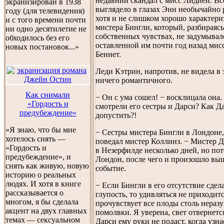
недавний скандал с мисс Лидией. Вс
экранизирован в 1938
выглядело в глазах Энн необычайно
году (для телевидения)
хотя и не слишком хорошо характери
и с того времени почти
мистера Бингли, который, разбираясь
ни одно десятилетие не
собственных чувствах, не задумывал
обходилось без его
оставленной им почти год назад ми
новых постановок...»
Беннет.
Леди Кэтрин, напротив, не видела в
ничего романтичного.
Как снимали
− Он с ума сошел! − восклицала она.
«Гордость и
смотрели его сестры и Дарси? Как Д
предубеждение»
допустить?!
«Я знаю, что бы мне
− Сестры мистера Бингли в Лондоне,
хотелось снять —
поведал мистер Коллинз. − Мистер 
«Гордость и
в Незерфилде несколько дней, но пот
предубеждение», и
Лондон, после чего и произошло вы
снять как живую, новую
событие.
историю о реальных
людях. И хотя в книге
− Если Бингли в его отсутствие сде
рассказывается о
глупость, то удивляться не приходит
многом, я бы сделала
прочувствует все плоды столь нераз
акцент на двух главных
помолвки. Я уверена, свет отвернется
темах — сексуальном
Дарси ему руки не подаст, когда узна