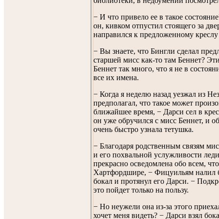
библиотеки, в недоумении посмотрел
− И что привело ее в такое состояни
он, кивком отпустил стоящего за две
направился к предложенному креслу
− Вы знаете, что Бингли сделал пре
старшей мисс как-то там Беннет? Эт
Беннет так много, что я не в состоя
все их имена.
− Когда я неделю назад уезжал из Не
предполагал, что такое может произо
ближайшее время, − Дарси сел в крес
он уже обручился с мисс Беннет, и об
очень быстро узнала тетушка.
− Благодаря родственным связям мис
и его похвальной услужливости лед
прекрасно осведомлена обо всем, чт
Хартфордшире, − Фицуильям налил 
бокал и протянул его Дарси. − Подкр
это пойдет только на пользу.
− Но неужели она из-за этого приеха
хочет меня видеть? − Дарси взял бок