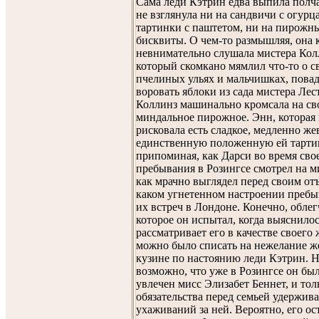
Сама леди Кэтрин едва выпила полч
не взглянула ни на сандвичи с огурц
тартинки с паштетом, ни на пирожн
бисквиты. О чем-то размышляя, она 
невнимательно слушала мистера Кол
который скомкано мямлил что-то о с
пчелиных ульях и мальчишках, пова
воровать яблоки из сада мистера Лес
Коллинз машинально кромсала на св
миндальное пирожное. Энн, которая 
рисковала есть сладкое, медленно же
единственную положенную ей тарти
припоминая, как Дарси во время сво
пребывания в Розингсе смотрел на м
как мрачно выглядел перед своим отъ
каком угнетенном настроении пребы
их встреч в Лондоне. Конечно, облег
которое он испытал, когда выяснилос
рассматривает его в качестве своего
можно было списать на нежелание ж
кузине по настоянию леди Кэтрин. Н
возможно, что уже в Розингсе он бы
увлечен мисс Элизабет Беннет, и тол
обязательства перед семьей удержива
ухаживаний за ней. Вероятно, его ос