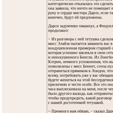
категорически отказалась это сделать
она заявила, что ничто не помешает 
руку и сердце мистера Дарси, если т
конечно, будут ей предложены.
Дарси задумчиво хмыкнул, а Фицуи
продолжил:
− Из разговора с ней тетушка сделал
мисс Элайза пытается заманить вас в
воодушевленная примером старшей с
которая успешно завлекла в свои сет
и неискушенного Бингли. Из Лонгбо
Кэтрин, немного успокоенная, что в
помолвлены с мисс Беннет, сочла н
отправиться прямиком в Лондон, что
всему, потребовать уже у вас обещан
будете жениться на этой бессердечно
приличиях и чести особе. Все это он
часа выплескивала на меня, после че
было другого выхода, как отправитьс
чтобы предупредить, какой разговор
с нашей досточтимой тетушкой.
− Премного вам обязан, − сказал Дар