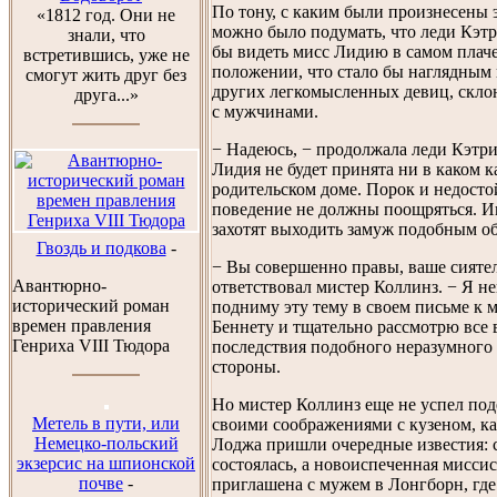
По тону, с каким были произнесены э
«1812 год. Они не
можно было подумать, что леди Кэт
знали, что
бы видеть мисс Лидию в самом плач
встретившись, уже не
положении, что стало бы наглядным
смогут жить друг без
других легкомысленных девиц, скло
друга...»
с мужчинами.
− Надеюсь, − продолжала леди Кэтри
Лидия не будет принята ни в каком к
родительском доме. Порок и недосто
поведение не должны поощряться. И
захотят выходить замуж подобным об
Гвоздь и подкова
-
− Вы совершенно правы, ваше сиятел
Авантюрно-
ответствовал мистер Коллинз. − Я н
исторический роман
подниму эту тему в своем письме к 
времен правления
Беннету и тщательно рассмотрю все
Генриха VIII Тюдора
последствия подобного неразумного 
стороны.
Но мистер Коллинз еще не успел под
Метель в пути, или
своими соображениями с кузеном, ка
Немецко-польский
Лоджа пришли очередные известия: 
экзерсис на шпионской
состоялась, а новоиспеченная мисси
почве
-
приглашена с мужем в Лонгборн, гд