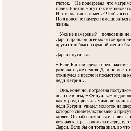
глоток. − Не подозревал, что матри
планы Бингли могут так взволновать
И что она ждет от меня? Чтобы я его
Но я вовсе не намерен вмешиваться 
жизнь.
− Уже не намерены? − полковник не 
Дарси прошлой осенью отговорил не
друга от неблагоразумной женитьбы.
Дарси смутился.
− Если Бингли сделал предложение, 
разорвать уже нельзя. Да и не мое это
откинулся в кресле и посмотрел на ку
леди Кэтрин…
− Она, конечно, потрясена поступко
дело не в нем, − Фицуильям недовол
как утром, проезжая мимо лондонско
леди Кэтрин, увидел молоток на две
которого свидетельствовало о прису
хозяев. Он забеспокоился и зашел к 
которая как раз сочиняла очередную 
Дарси. Если бы он тогда знал, во что