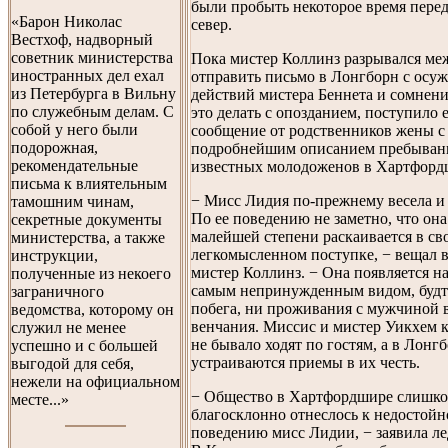
были пробыть некоторое время перед
«Барон Николас
север.
Вестхоф, надворный
советник министерства
Пока мистер Коллинз разрывался ме
иностранных дел ехал
отправить письмо в Лонгборн с осу
из Петербурга в Вильну
действий мистера Беннета и сомнени
по служебным делам. С
это делать с опозданием, поступило 
собой у него были
сообщение от родственников жены с
подорожная,
подробнейшим описанием пребыван
рекомендательные
известных молодоженов в Хартфорд
письма к влиятельным
− Мисс Лидия по-прежнему весела и
тамошним чинам,
По ее поведению не заметно, что она
секретные документы
малейшей степени раскаивается в св
министерства, а также
легкомысленном поступке, − вещал в
инструкции,
мистер Коллинз. − Она появляется на
полученные из некоего
самым непринужденным видом, будт
заграничного
побега, ни проживания с мужчиной в
ведомства, которому он
венчания. Миссис и мистер Уикхем к
служил не менее
не бывало ходят по гостям, а в Лонг
успешно и с большей
устраиваются приемы в их честь.
выгодой для себя,
нежели на официальном
− Общество в Хартфордшире слишк
месте...»
благосклонно отнеслось к недостой
поведению мисс Лидии, − заявила ле