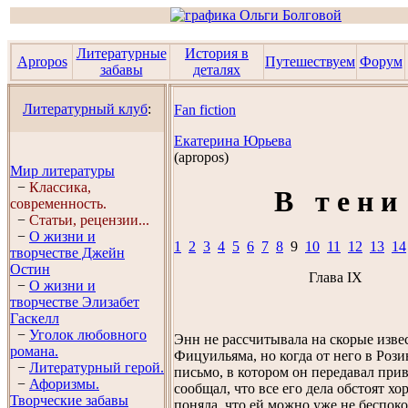
Литературные
История в
Apropos
Путешествуем
Форум
забавы
деталях
Литературный клуб
:
Fan fiction
Екатерина Юрьева
(аpropos)
Мир литературы
−
Классика,
В т е н и
современность.
−
Статьи, рецензии...
−
О жизни и
1
2
3
4
5
6
7
8
9
10
11
12
13
14
творчестве Джейн
Остин
Глава IX
−
О жизни и
творчестве Элизабет
Гaскелл
−
Уголок любовного
Энн не рассчитывала на скорые изве
романа.
Фицуильяма, но когда от него в Роз
−
Литературный герой.
письмо, в котором он передавал при
−
Афоризмы.
сообщал, что все его дела обстоят хо
Творческие забавы
поняла, что ей можно уже не беспоко