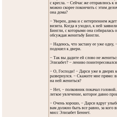
с кресла. − Сейчас же отправлюсь к 
можно скорее покончить с этим дело
она дома?
− Уверен, дома и с нетерпением жде
визита. Когда я уходил, к ней заявил
Бингли, с которыми она собиралась о
обсуждая женитьбу Бингли.
− Надеюсь, что застану ее уже одну, 
подошел к двери.
− Так вы дадите ей слово не женитьс
Элизабет? − лениво поинтересовалс
− О, Господи! − Дарси уже в дверях 
развернулся. − Скажите мне прямо: в
на ней жениться?
− Нет, − полковник покачал головой.
легкое увлечение, которое давно про
− Очень хорошо, − Дарси вдруг улыбн
вам должно быть все равно, за кого 
мисс Элизабет Беннет.