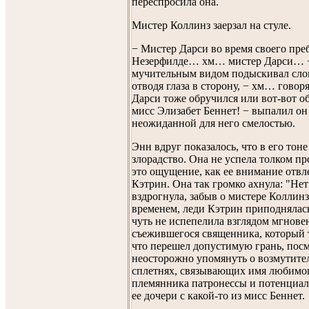
переспросила она.
Мистер Коллинз заерзал на стуле.
− Мистер Дарси во время своего пре
Незерфилде… хм… мистер Дарси… −
мучительным видом подыскивал слов
отводя глаза в сторону, − хм… говоря
Дарси тоже обручился или вот-вот о
мисс Элизабет Беннет! − выпалил он
неожиданной для него смелостью.
Энн вдруг показалось, что в его тон
злорадство. Она не успела толком пр
это ощущение, как ее внимание отвл
Кэтрин. Она так громко ахнула: "Нет
вздрогнула, забыв о мистере Коллинз
временем, леди Кэтрин приподнялась
чуть не испепелила взглядом мгнове
съежившегося священника, который 
что перешел допустимую грань, посм
неосторожно упомянуть о возмутит
сплетнях, связывающих имя любимо
племянника патронессы и потенциа
ее дочери с какой-то из мисс Беннет.