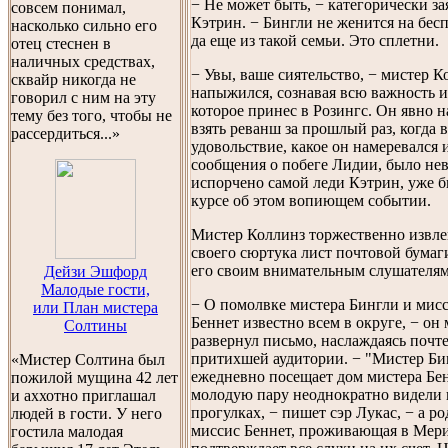
− Не может быть, − категорически за
совсем понимал,
Кэтрин. − Бингли не женится на бес
насколько сильно его
да еще из такой семьи. Это сплетни.
отец стеснен в
наличных средствах,
− Увы, ваше сиятельство, − мистер К
сквайр никогда не
напыжился, сознавая всю важность и
говорил с ним на эту
которое принес в Розингс. Он явно 
тему без того, чтобы не
взять реванш за прошлый раз, когда в
рассердиться...»
удовольствие, какое он намеревался 
сообщения о побеге Лидии, было не
испорчено самой леди Кэтрин, уже 
курсе об этом вопиющем событии.
Мистер Коллинз торжественно извле
своего сюртука лист почтовой бумаг
его своим внимательным слушателям
Дейзи Эшфорд
Малодые гости,
− О помолвке мистера Бингли и мис
или План мистера
Беннет известно всем в округе, − он
Солтины
развернул письмо, наслаждаясь почт
притихшей аудитории. − "Мистер Би
«Мистер Солтина был
ежедневно посещает дом мистера Бен
пожилой мущина 42 лет
молодую пару неоднократно видели 
и аххотно приглашал
прогулках, − пишет сэр Лукас, − а ро
людей в гости. У него
миссис Беннет, проживающая в Мери
гостила малодая