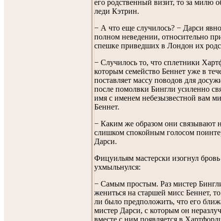
его родственный визит, то за милю 
леди Кэтрин.
− А что еще случилось? − Дарси явно
полном неведении, относительно пр
спешке приведших в Лондон их родс
− Случилось то, что сплетники Хар
которым семейство Беннет уже в теч
поставляет массу поводов для досуж
после помолвки Бингли усиленно св
имя с именем небезызвестной вам ми
Беннет.
− Каким же образом они связывают 
слишком спокойным голосом поинте
Дарси.
Фицуильям мастерски изогнул бровь
ухмыльнулся:
− Самым простым. Раз мистер Бингл
жениться на старшей мисс Беннет, то
ли было предположить, что его бли
мистер Дарси, с которым он неразлуч
вместе с ним появляется в Хартфорд