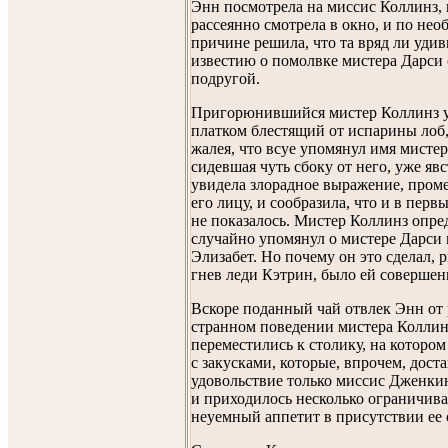
Энн посмотрела на миссис Коллинз, 
рассеянно смотрела в окно, и по не
причине решила, что та вряд ли уди
известию о помолвке мистера Дарси 
подругой.
Пригорюнившийся мистер Коллинз 
платком блестящий от испарины лоб
жалея, что всуе упомянул имя мистер
сидевшая чуть сбоку от него, уже яв
увидела злорадное выражение, пром
его лицу, и сообразила, что и в первы
не показалось. Мистер Коллинз опре
случайно упомянул о мистере Дарси 
Элизабет. Но почему он это сделал, 
гнев леди Кэтрин, было ей совершен
Вскоре поданный чай отвлек Энн от
странном поведении мистера Коллин
переместились к столику, на котором
с закусками, которые, впрочем, дост
удовольствие только миссис Дженкин
и приходилось несколько ограничива
неуемный аппетит в присутствии ее 