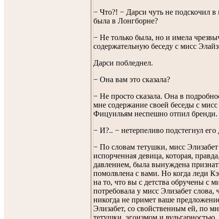
− Что?! − Дарси чуть не подскочил в 
была в Лонгборне?
− Не только была, но и имела чрезв
содержательную беседу с мисс Элайз
Дарси побледнел.
− Она вам это сказала?
− Не просто сказала. Она в подробно
мне содержание своей беседы с мисс 
Фицуильям неспешно отпил бренди.
− И?.. − нетерпеливо подстегнул его
− По словам тетушки, мисс Элизабет 
испорченная девица, которая, правда
давлением, была вынуждена признать
помолвлена с вами. Но когда леди К
на то, что вы с детства обручены с м
потребовала у мисс Элизабет слова, 
никогда не примет ваше предложение
Элизабет, со свойственным ей, по м
тетушки, эгоизмом и вульгарностью,