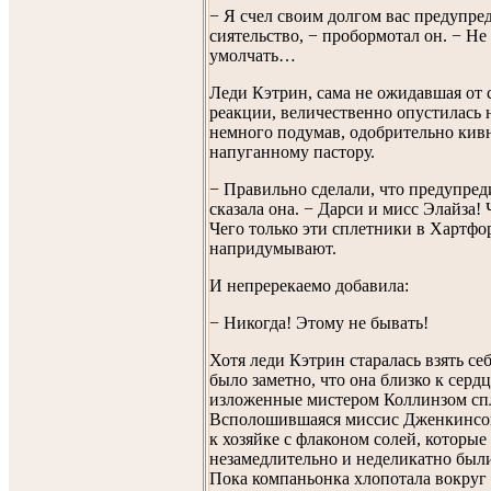
− Я счел своим долгом вас предупре
сиятельство, − пробормотал он. − Не
умолчать…
Леди Кэтрин, сама не ожидавшая от 
реакции, величественно опустилась н
немного подумав, одобрительно кив
напуганному пастору.
− Правильно сделали, что предупред
сказала она. − Дарси и мисс Элайза! 
Чего только эти сплетники в Хартфо
напридумывают.
И непререкаемо добавила:
− Никогда! Этому не бывать!
Хотя леди Кэтрин старалась взять себ
было заметно, что она близко к серд
изложенные мистером Коллинзом сп
Всполошившаяся миссис Дженкинсон
к хозяйке с флаконом солей, которые
незамедлительно и неделикатно был
Пока компаньонка хлопотала вокруг