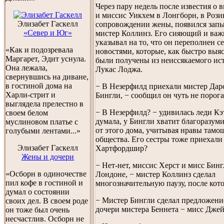
Через пару недель после известия о 
и миссис Уикхем в Лонгборн, в Розин
Элизабет Гаскелл
сопровождении жены, появился зап
«Север и Юг»
мистер Коллинз. Его сияющий и ва
указывал на то, что он переполнен 
«Как и подозревала
новостями, которые, как быстро выя
Маргарет, Эдит уснула.
были получены из неиссякаемого ис
Она лежала,
Лукас Лоджа.
свернувшись на диване,
в гостиной дома на
− В Незерфилд приехали мистер Дар
Харли-стрит и
Бингли, − сообщил он чуть не порога
выглядела прелестно в
− В Незерфилд? − удивилась леди Кэ
своем белом
думала, у Бингли хватит благоразуми
муслиновом платье с
от этого дома, учитывая нравы тамо
голубыми лентами...»
общества. Его сестры тоже приехали
Элизабет Гаскелл
Хартфордшир?
Жены и дочери
− Нет-нет, миссис Херст и мисс Бинг
«Осборн в одиночестве
Лондоне, − мистер Коллинз сделал
пил кофе в гостиной и
многозначительную паузу, после кот
думал о состоянии
− Мистер Бингли сделал предложени
своих дел. В своем роде
дочери мистера Беннета − мисс Джей
он тоже был очень
несчастлив. Осборн не