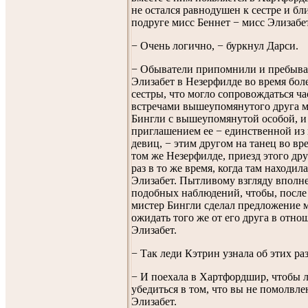
не остался равнодушен к сестре и б
подруге мисс Беннет − мисс Элизабе
− Очень логично, − буркнул Дарси.
− Обыватели припомнили и пребыва
Элизабет в Незерфилде во время бол
сестры, что могло сопровождаться ч
встречами вышеупомянутого друга м
Бингли с вышеупомянутой особой, и
приглашением ее − единственной из
девиц, − этим другом на танец во вре
том же Незерфилде, приезд этого дру
раз в то же время, когда там находил
Элизабет. Пытливому взгляду вполне
подобных наблюдений, чтобы, после 
мистер Бингли сделал предложение м
ожидать того же от его друга в отн
Элизабет.
− Так леди Кэтрин узнала об этих р
− И поехала в Хартфордшир, чтобы 
убедиться в том, что вы не помолвле
Элизабет.