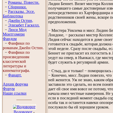
−
Романы. Повести.
Лидии Беннет. Визит мистера Коллин
−
Сборники.
получавшего самые достоверные изв
−
Рассказы. Эссe.
непосредственно из Хартфордшира о
Библиотека
родственников своей жены, вскоре п
−
Джейн Остин,
предположения.
−
Элизабет Гaскелл.
−
Люси Мод
− Мистера Уикхема и мисс Лидию Б
Монтгомери
Лондоне, − рассказал мистер Коллин
Фандом
Лидия сейчас находится в доме своег
−
Фанфики по
готовится к свадьбе, которая должна 
романам Джейн Остин.
этой неделе. Сразу после свадьбы, е
−
Фанфики по
Беннет не пригласит их погостить в
произведениям
уедут на север, в Ньюкасл, где мист
классической
будет служить в регулярной армии.
литературы и
кинематографа.
− Стыд, да и только! − поморщилась 
−
Фанарт.
− Конечно, мисс Лидии повезло, что
ней женится. Уж не знаю, каким обра
Архив форума
заставили это сделать, но всем понят
Форум
дает ей свое имя вовсе не потому, чт
Наши ссылки
начала имел честные намерения. Не 
если в последний момент свадьба сор
особа так и останется навеки опозор
послужило бы ей хорошим уроком.
Водоворот
-