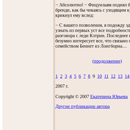
− Абсолютно! − Фицуильям поднял б
бренди, как бы чокаясь с уходящим к
крикнул ему вслед:
− С вашего позволения, я подожду зд
узнать из первых уст все подробнос
разговора с леди Кэтрин. Последнее
безумно интересует все, что связано
семейством Беннет из Лонгборна…
(продолжение)
1
2
3
4
5
6
7
8
9
10
11
12
13
14
2007 г.
Copyright © 2007
Екатеринa Юрьевa
Другие публикации автора