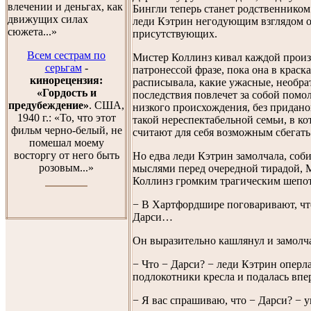
влечении и деньгах, как
Бингли теперь станет родственником
движущих силах
леди Кэтрин негодующим взглядом о
сюжета...»
присутствующих.
Всем сестрам по
Мистер Коллинз кивал каждой прои
серьгам
-
патронессой фразе, пока она в краск
кинорецензия:
расписывала, какие ужасные, необр
«Гордость и
последствия повлечет за собой помо
предубеждение»
. США,
низкого происхождения, без приданог
1940 г.: «То, что этот
такой нереспектабельной семьи, в ко
фильм черно-белый, не
считают для себя возможным сбегать
помешал моему
восторгу от него быть
Но едва леди Кэтрин замолчала, соби
розовым...»
мыслями перед очередной тирадой, 
Коллинз громким трагическим шепот
− В Хартфордшире поговаривают, чт
Дарси…
Он выразительно кашлянул и замолч
− Что − Дарси? − леди Кэтрин оперл
подлокотники кресла и подалась впе
− Я вас спрашиваю, что − Дарси? −