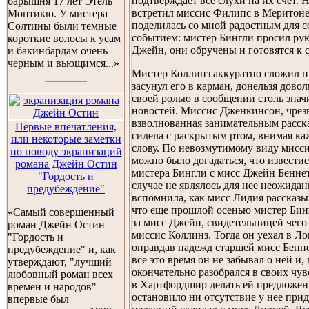
подтверждает все слухи на их счет. 
барышня 17 лет Этель
встретил миссис Филипс в Меритоне,
Монтикю. У мистера
поделилась со мной радостным для с
Солтины были темные
событием: мистер Бингли просил ру
короткие волосы к усам
Джейн, они обручены и готовятся к с
и бакинбардам очень
черным и вьющимся...»
Мистер Коллинз аккуратно сложил п
засунул его в карман, донельзя дово
своей ролью в сообщении столь зна
новостей. Миссис Дженкинсон, чре
взволнованная занимательным расска
Первые впечатления,
сидела с раскрытым ртом, внимая ка
или некоторые заметки
слову. По невозмутимому виду мисс
по поводу экранизаций
можно было догадаться, что извести
романа Джейн Остин
мистера Бингли с мисс Джейн Беннет
"Гордость и
случае не являлось для нее неожида
предубеждение"
вспомнила, как мисс Лидия рассказы
что еще прошлой осенью мистер Бин
«Самый совершенный
за мисс Джейн, свидетельницей чего
роман Джейн Остин
миссис Коллинз. Тогда он уехал в Ло
"Гордость и
оправдав надежд старшей мисс Бенн
предубеждение" и, как
все это время он не забывал о ней и, 
утверждают, "лучший
окончательно разобрался в своих чув
любовный роман всех
в Хартфордшир делать ей предложени
времен и народов"
остановило ни отсутствие у нее прид
впервые был