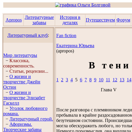
Литературные
История в
Apropos
Путешествуем
Форум
забавы
деталях
Литературный клуб
:
Fan fiction
Екатерина Юрьева
(аpropos)
Мир литературы
−
Классика,
В т е н и
современность.
−
Статьи, рецензии...
−
О жизни и
1
2
3
4
5
6
7
8
9
10
11
12
13
14
творчестве Джейн
Остин
Глава V
−
О жизни и
творчестве Элизабет
Гaскелл
−
Уголок любовного
После разговора с племянником лед
романа.
пребывала в крайне раздосадованном
−
Литературный герой.
безутешном состоянии. Происшедшая
−
Афоризмы.
могла обескуражить любого, но тольк
Творческие забавы
Немного поразмыслив, она внушила с