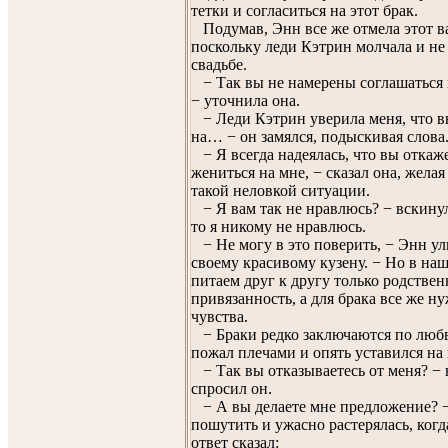
тетки и согласиться на этот брак.
Подумав, Энн все же отмела этот в
поскольку леди Кэтрин молчала и не
свадьбе.
− Так вы не намерены соглашаться н
− уточнила она.
− Леди Кэтрин уверила меня, что в
на… − он замялся, подыскивая слова
− Я всегда надеялась, что вы откаж
жениться на мне, − сказал она, желая
такой неловкой ситуации.
− Я вам так не нравлюсь? − вскинул
то я никому не нравлюсь.
− Не могу в это поверить, − Энн у
своему красивому кузену. − Но в на
питаем друг к другу только родстве
привязанность, а для брака все же н
чувства.
− Браки редко заключаются по любв
пожал плечами и опять уставился на 
− Так вы отказываетесь от меня? − 
спросил он.
− А вы делаете мне предложение? −
пошутить и ужасно растерялась, когд
ответ сказал: