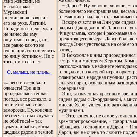
же смягчилась.
явно женский, из
− Дарси?! Ну, хорошо, хорошо, − за
мягкой кожи...
более ничего не спрашивала, весьма 
Муравский
племянник начал делать комплименты
оценивающе взвесил
Вскоре счастливая Энн уже сидела 
его на руке. Легкий.
рядом с Джорджианой Дарси и слуш
Попади он в цель, удар
Фицуильяма, который рассказывал о
не нанес бы ему
предстоящего вечера. Дарси больше 
ощутимого вреда, но
иногда Энн чувствовала на себе его
все равно как-то не
взгляд.
очень приятно получить
В Воксхолле к ним присоединился 
по лицу ботинком. Ни с
сестрами и мистером Херстом. Комп
того, ни с сего...»
расположилась в кабинете неподалек
площадки, на которой играл оркестр,
О, малыш, не плачь...
фланировала нарядная публика, раст
«...чего и следовало
аллеям парка, освещенным разноцв
ожидать! Три дня
фонариками.
продержалась теплая
Энн, захваченная красивым зрелищ
погода, все растаяло, а
сидела рядом с Джорджианой, а мисс
нынче ночью снова
миссис Херст увлеченно разговарива
заморозки. Ну, конечно,
мужчинами.
без несчастных случаев
− Это, конечно, не самое уточненн
не обойтись! – так
времяпрепровождение, − говорила м
судачили бабки, когда
обращаясь в основном к Дарси. − Я 
шедшая рядом в темной
Дарси, вы не очень-то любите подоб