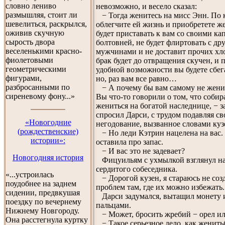
словно лениво
невозможно, и весело сказал:
размышляя, стоит ли
− Тогда женитесь на мисс Энн. По 
шевелиться, раскрылся,
облегчите ей жизнь и приобретете же
оживив скучную
будет приставать к вам со своими ка
сырость двора
болтовней, не будет флиртовать с др
веселенькими красно-
мужчинами и не доставит прочих хл
фиолетовыми
брак будет до отвращения скучен, и 
геометрическими
удобной возможности вы будете сбе
фигурами,
но, раз вам все равно…
разбросанными по
− А почему бы вам самому не женит
сиреневому фону...»
Вы что-то говорили о том, что собир
жениться на богатой наследнице, − з
спросил Дарси, с трудом подавляя св
«Новогодниe
негодование, вызванное словами куз
(рождественскиe)
− Но леди Кэтрин нацелена на вас.
истории»:
оставила про запас.
− И вас это не задевает?
Новогодняя история
Фицуильям с ухмылкой взглянул на
сердитого собеседника.
«...устроилась
− Дорогой кузен, я стараюсь не соз
поудобнее на заднем
проблем там, где их можно избежать.
сидении, предвкушая
Дарси задумался, вытащил монету и
поездку по вечернему
пальцами.
Нижнему Новгороду.
− Может, бросить жребий − орел и
Она расстегнула куртку
− Такое серьезное дело, как женить