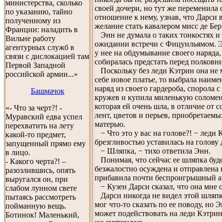
министерства, сколько
своей дочери, но тут же переменила 
по указанию, тайно
отношение к нему, узнав, что Дарси 
полученному из
желание стать кавалером мисс де Бер 
Франции: наладить в
Энн не думала о таких тонкостях и
Вильне работу
ожидании встречи с Фицуильямом. 
агентурных служб в
у нее на обдумывание своего наряда,
связи с дислокацией там
собиралась предстать перед полковн
Первой Западной
Поскольку без леди Кэтрин она не м
российской армии...»
себе новое платье, то выбрала наим
наряд из своего гардероба, спорола с
Башмачок
кружев и купила миленькую соломе
которая ей очень шла, в отличие от 
«- Что за черт?! -
лент, цветов и перьев, приобретаемы
Муравский едва успел
матерью.
перехватить на лету
− Что это у вас на голове?! − леди 
какой-то предмет,
брезгливостью уставилась на голову 
запущенный прямо ему
− Шляпка, − тихо ответила Энн.
в лицо.
Понимая, что сейчас ее шляпка буд
- Какого черта?! –
безжалостно осуждена и отправлена 
разозлившись, опять
прибавила почти беспроигрышный а
выругался он, при
− Кузен Дарси сказал, что она мне о
слабом лунном свете
Дарси никогда не видел этой шляпк
пытаясь рассмотреть
мог что-то сказать по ее поводу, но Э
пойманную вещь.
может подействовать на леди Кэтрин,
Ботинок! Маленький,