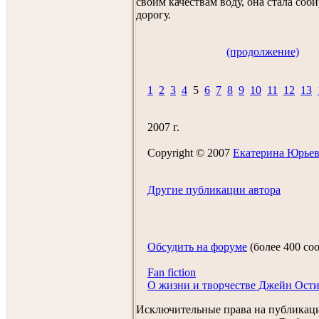
своим качествам воду, она стала соби
дорогу.
(продолжение)
1
2
3
4
5
6
7
8
9
10
11
12
13
2007 г.
Copyright © 2007
Екатеринa Юрьев
Другие публикации автора
Обсудить на форуме
(более 400 с
Fan fiction
О жизни и творчестве Джейн Ост
Исключительные права на публикац