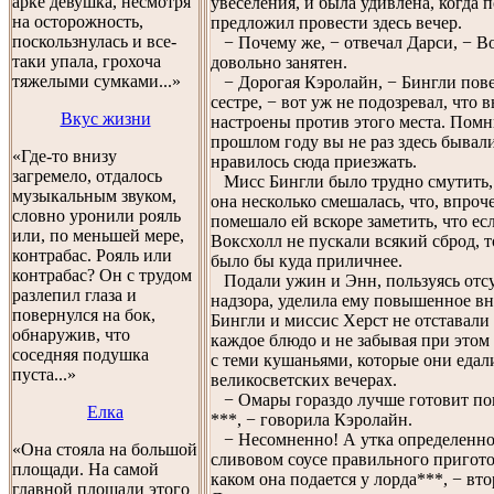
арке девушка, несмотря
увеселения, и была удивлена, когда 
на осторожность,
предложил провести здесь вечер.
поскользнулась и все-
− Почему же, − отвечал Дарси, − В
таки упала, грохоча
довольно занятен.
тяжелыми сумками...»
− Дорогая Кэролайн, − Бингли пове
сестре, − вот уж не подозревал, что в
Вкус жизни
настроены против этого места. Помн
прошлом году вы не раз здесь бывали
«Где-то внизу
нравилось сюда приезжать.
загремело, отдалось
Мисс Бингли было трудно смутить, н
музыкальным звуком,
она несколько смешалась, что, впроч
словно уронили рояль
помешало ей вскоре заметить, что ес
или, по меньшей мере,
Воксхолл не пускали всякий сброд, т
контрабас. Рояль или
было бы куда приличнее.
контрабас? Он с трудом
Подали ужин и Энн, пользуясь отс
разлепил глаза и
надзора, уделила ему повышенное в
повернулся на бок,
Бингли и миссис Херст не отставали 
обнаружив, что
каждое блюдо и не забывая при этом
соседняя подушка
с теми кушаньями, которые они едал
пуста...»
великосветских вечерах.
− Омары гораздо лучше готовит по
Елка
***, − говорила Кэролайн.
− Несомненно! А утка определенно
«Она стояла на большой
сливовом соусе правильного пригото
площади. На самой
каком она подается у лорда***, − вт
главной площади этого