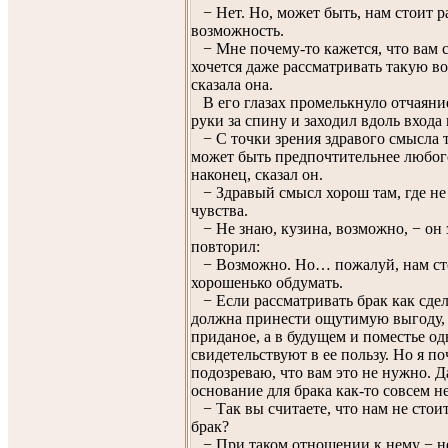
− Нет. Но, может быть, нам стоит р
возможность.
− Мне почему-то кажется, что вам 
хочется даже рассматривать такую в
сказала она.
В его глазах промелькнуло отчаяни
руки за спину и заходил вдоль входа 
− С точки зрения здравого смысла т
может быть предпочтительнее любого
наконец, сказал он.
− Здравый смысл хорош там, где не
чувства.
− Не знаю, кузина, возможно, − он 
повторил:
− Возможно. Но… пожалуй, нам ст
хорошенько обдумать.
− Если рассматривать брак как сдел
должна принести ощутимую выгоду, 
приданое, а в будущем и поместье о
свидетельствуют в ее пользу. Но я п
подозреваю, что вам это не нужно. Д
основание для брака как-то совсем н
− Так вы считаете, что нам не стои
брак?
− При таком отношении к нему − не