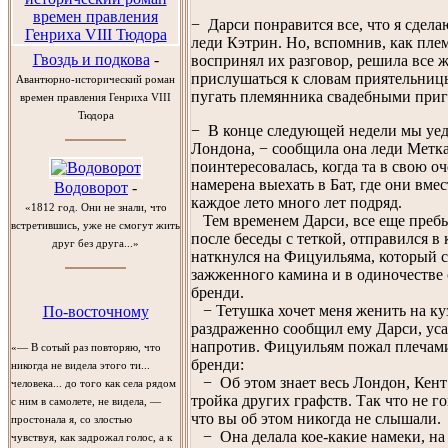
− Дарси понравится все, что я сделаю
леди Кэтрин. Но, вспомнив, как пле
Гвоздь и подкова
-
воспринял их разговор, решила все 
прислушаться к словам приятельниц
Авантюрно-исторический роман
пугать племянника свадебными при
времен правления Генриха VIII
Тюдора
− В конце следующей недели мы уед
Лондона, − сообщила она леди Метк
поинтересовалась, когда та в свою о
намерена выехать в Бат, где они вме
Водоворот
-
каждое лето много лет подряд.
«1812 год. Они не знали, что
Тем временем Дарси, все еще пребы
встретившись, уже не смогут жить
после беседы с теткой, отправился в 
друг без друга...»
наткнулся на Фицуильяма, который с
зажженного камина и в одиночестве
бренди.
− Тетушка хочет меня женить на ку
По-восточному
раздраженно сообщил ему Дарси, ус
напротив. Фицуильям пожал плечами
«— В сотый раз повторяю, что
бренди:
никогда не видела этого ти...
− Об этом знает весь Лондон, Кент 
человека... до того как села рядом
тройка других графств. Так что не г
с ним в самолете, не видела, —
что вы об этом никогда не слышали.
простонала я, со злостью
− Она делала кое-какие намеки, на 
чувствуя, как задрожал голос, а к