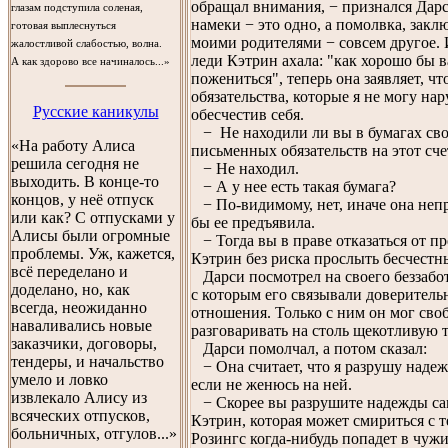
обращал внимания, − признался Дарс
глазам подступила соленая,
намеки − это одно, а помолвка, закл
готовая выплеснуться
моими родителями − совсем другое. 
жалостливой слабостью, волна.
леди Кэтрин ахала: "как хорошо бы 
А как здорово все начиналось...»
пожениться", теперь она заявляет, чт
обязательства, которые я не могу нар
Русские каникулы
обесчестив себя.
− Не находили ли вы в бумагах сво
«На работу Алиса
письменных обязательств на этот сче
решила сегодня не
− Не находил.
выходить. В конце-то
− А у нее есть такая бумага?
концов, у неё отпуск
− По-видимому, нет, иначе она неп
или как? С отпусками у
бы ее предъявила.
Алисы были огромные
− Тогда вы в праве отказаться от п
проблемы. Уж, кажется,
Кэтрин без риска прослыть бесчестн
всё переделано и
Дарси посмотрел на своего беззабот
доделано, но, как
с которым его связывали доверитель
всегда, неожиданно
отношения. Только с ним он мог сво
наваливались новые
разговаривать на столь щекотливую т
заказчики, договоры,
Дарси помолчал, а потом сказал:
тендеры, и начальство
− Она считает, что я разрушу наде
умело и ловко
если не женюсь на ней.
извлекало Алису из
− Скорее вы разрушите надежды са
всяческих отпусков,
Кэтрин, которая может смириться с т
больничных, отгулов...»
Розингс когда-нибудь попадет в чужи