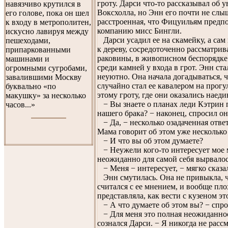
гроту. Дарси что-то рассказывал об 
навязчиво крутился в
Воксхолла, но Энн его почти не слы
его голове, пока он шел
расстроенная, что Фицуильям предпо
к входу в метрополитен,
компанию мисс Бингли.
искусно лавируя между
Дарси усадил ее на скамейку, а сам
пешеходами,
к дереву, сосредоточенно рассматрив
припаркованными
раковины, в живописном беспорядк
машинами и
среди камней у входа в грот. Энн ста
огромными сугробами,
неуютно. Она начала догадываться, ч
завалившими Москву
случайно стал ее кавалером на прогул
буквально «по
этому гроту, где они оказались наеди
макушку» за несколько
− Вы знаете о планах леди Кэтрин 
часов...»
нашего брака? − наконец, спросил он
− Да, − несколько озадаченная отве
Мама говорит об этом уже несколько 
− И что вы об этом думаете?
− Неужели кого-то интересует мое 
неожиданно для самой себя вырвалос
− Меня − интересует, − мягко сказа
Энн смутилась. Она не привыкла, ч
считался с ее мнением, и вообще пло
представляла, как вести с кузеном эт
− А что думаете об этом вы? − спро
− Для меня это полная неожиданнос
сознался Дарси. − Я никогда не расс