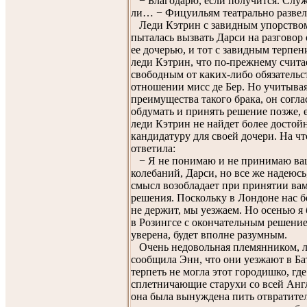
− Благодарю, если получится. Служб
ли… − Фицуильям театрально развел
Леди Кэтрин с завидным упорством
пыталась вызвать Дарси на разговор 
ее дочерью, и тот с завидным терпе
леди Кэтрин, что по-прежнему счита
свободным от каких-либо обязательс
отношении мисс де Бер. Но учитывая
преимущества такого брака, он согла
обдумать и принять решение позже, е
леди Кэтрин не найдет более досто
кандидатуру для своей дочери. На ч
ответила:
− Я не понимаю и не принимаю в
колебаний, Дарси, но все же надеюсь
смысл возобладает при принятии ва
решения. Поскольку в Лондоне нас б
не держит, мы уезжаем. Но осенью я 
в Розингсе с окончательным решение
уверена, будет вполне разумным.
Очень недовольная племянником, л
сообщила Энн, что они уезжают в Ба
терпеть не могла этот городишко, гд
сплетничающие старухи со всей Англ
она была вынуждена пить отвратите