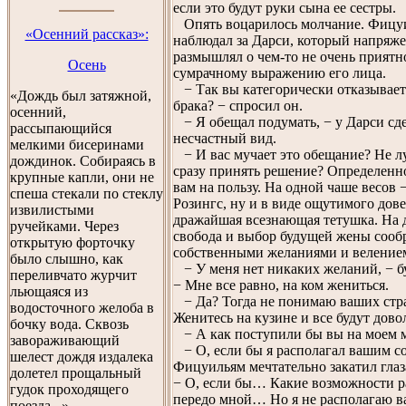
если это будут руки сына ее сестры.
Опять воцарилось молчание. Фицу
«Осенний рассказ»:
наблюдал за Дарси, который напряж
размышлял о чем-то не очень приятно
Осень
сумрачному выражению его лица.
− Так вы категорически отказываете
«Дождь был затяжной,
брака? − спросил он.
осенний,
− Я обещал подумать, − у Дарси сд
рассыпающийся
несчастный вид.
мелкими бисеринами
− И вас мучает это обещание? Не л
дождинок. Собираясь в
сразу принять решение? Определенн
крупные капли, они не
вам на пользу. На одной чаше весов 
спеша стекали по стеклу
Розингс, ну и в виде ощутимого дов
извилистыми
дражайшая всезнающая тетушка. На 
ручейками. Через
свобода и выбор будущей жены сообр
открытую форточку
собственными желаниями и велением
было слышно, как
− У меня нет никаких желаний, − б
переливчато журчит
− Мне все равно, на ком жениться.
льющаяся из
− Да? Тогда не понимаю ваших стр
водосточного желоба в
Женитесь на кузине и все будут дово
бочку вода. Сквозь
− А как поступили бы вы на моем 
завораживающий
− О, если бы я располагал вашим 
шелест дождя издалека
Фицуильям мечтательно закатил глаз
долетел прощальный
− О, если бы… Какие возможности 
гудок проходящего
передо мной… Но я не располагаю 
поезда...»