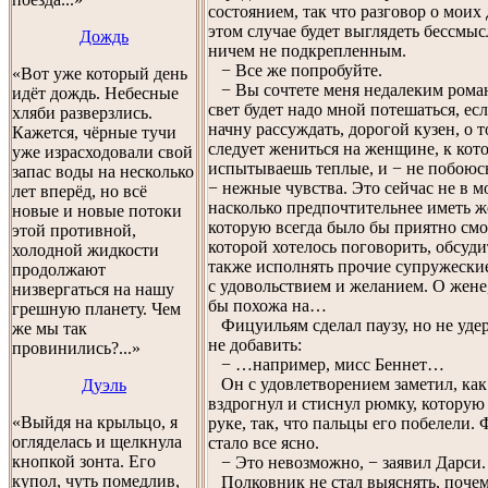
состоянием, так что разговор о моих
этом случае будет выглядеть бессмы
Дождь
ничем не подкрепленным.
− Все же попробуйте.
«Вот уже который день
− Вы сочтете меня недалеким роман
идёт дождь. Небесные
свет будет надо мной потешаться, есл
хляби разверзлись.
начну рассуждать, дорогой кузен, о т
Кажется, чёрные тучи
следует жениться на женщине, к кот
уже израсходовали свой
испытываешь теплые, и − не побоюсь
запас воды на несколько
− нежные чувства. Это сейчас не в м
лет вперёд, но всё
насколько предпочтительнее иметь ж
новые и новые потоки
которую всегда было бы приятно смот
этой противной,
которой хотелось поговорить, обсудит
холодной жидкости
также исполнять прочие супружески
продолжают
с удовольствием и желанием. О жене
низвергаться на нашу
бы похожа на…
грешную планету. Чем
Фицуильям сделал паузу, но не уде
же мы так
не добавить:
провинились?...»
− …например, мисс Беннет…
Он с удовлетворением заметил, как
Дуэль
вздрогнул и стиснул рюмку, которую
«Выйдя на крыльцо, я
руке, так, что пальцы его побелели.
огляделась и щелкнула
стало все ясно.
кнопкой зонта. Его
− Это невозможно, − заявил Дарси.
купол, чуть помедлив,
Полковник не стал выяснять, поче