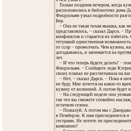
Только поздним вечером, когда куз
расположились в библиотеке дома Д
Фицуильям узнал подробности разгов
Бер.
− Она не такая тихая мышка, как мн
представлялось, − сказал Дарси. − П
конфликтов и старается их избегать.
тетушкой единственная возможность
от ссор − промолчать. Чем кузина, ка
догадываюсь, и занимается на прот
лет.
− И что теперь будете делать? − по
Фицуильям. − Сообщите леди Кэтрин
своих планах не рассчитывала на вас
− Нет, − сказал Дарси. − Пока я нич
не буду. Мне хочется на какое-то вре
кузину от волнений. А потом будет 
− На следующей неделе они уезжаю
так что вы сможете спокойно наслаж
остатком сезона.
− Пожалуй. А потом мы с Джорджи
в Пемберли. К нам присоединится и 
сестрами. Не хотите ли присоединит
компании?