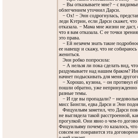
− Вы отказываете мне? − с видимы
облегчением уточнил Дарси.
− Ох! − Энн содрогнулась, предста
леди Кэтрин, если Дарси скажет, что
отказала. − Мама мне жизни не даст, 
что я вам отказала. С ее точки зрения
это права.
− Ей незачем знать такие подробнос
ее навещу и скажу, что не собираюсь 
жениться.
Энн робко попросила:
− А нельзя ли пока сделать вид, чт
раздумываете над нашим браком? Ина
начнет подыскивать для меня другог
− Хорошо, кузина, − он протянул ей
пошли обратно, уже непринужденно 
разные темы.
− И где вы пропадали? − недовольн
мисс Бингли, едва Дарси и Энн подо
Фицуильям заметил, что Дарси пове
не выглядела такой расстроенной, ка
прогулкой. Они явно о чем-то догово
Фицуильяму почему-то казалось, что
совсем не понравится эта договоренн
о ней узнает.