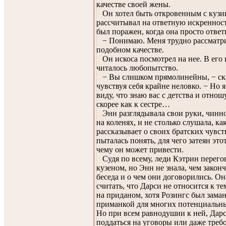
качестве своей жены.
Он хотел быть откровенным с кузи
рассчитывал на ответную искренност
был поражен, когда она просто ответ
− Понимаю. Меня трудно рассматри
подобном качестве.
Он искоса посмотрел на нее. В его 
читалось любопытство.
− Вы слишком прямолинейны, − ска
чувствуя себя крайне неловко. − Но 
виду, что знаю вас с детства и отнош
скорее как к сестре…
Энн разглядывала свои руки, чинн
на коленях, и не столько слушала, ка
рассказывает о своих братских чувст
пыталась понять, для чего затеян это
чему он может привести.
Судя по всему, леди Кэтрин перего
кузеном, но Энн не знала, чем закон
беседа и о чем они договорились. О
считать, что Дарси не относится к те
на приданом, хотя Розингс был зама
приманкой для многих потенциальн
Но при всем равнодушии к ней, Дар
поддаться на уговоры или даже треб