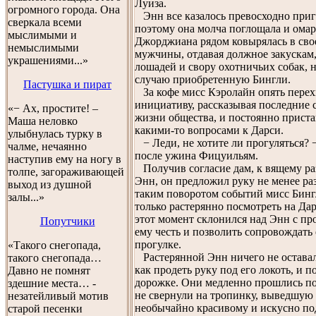
Луиза.
огромного города. Она
Энн все казалось превосходно при
сверкала всеми
поэтому она молча поглощала и омаро
мыслимыми и
Джорджиана рядом ковырялась в свое
немыслимыми
мужчины, отдавая должное закускам
украшениями...»
лошадей и свору охотничьих собак, 
случаю приобретенную Бингли.
Пастушка и пират
За кофе мисс Кэролайн опять перех
инициативу, рассказывая последние 
«− Ах, простите! –
жизни общества, и постоянно приста
Маша неловко
какими-то вопросами к Дарси.
улыбнулась турку в
− Леди, не хотите ли прогуляться? 
чалме, нечаянно
после ужина Фицуильям.
наступив ему на ногу в
Получив согласие дам, к вящему р
толпе, загораживающей
Энн, он предложил руку не менее р
выход из душной
таким поворотом событий мисс Бинг
залы...»
только растерянно посмотреть на Дар
этот момент склонился над Энн с пр
Попутчики
ему честь и позволить сопровождать 
прогулке.
«Такого снегопада,
Растерянной Энн ничего не оставал
такого снегопада…
как продеть руку под его локоть, и п
Давно не помнят
дорожке. Они медленно прошлись по
здешние места… -
не свернули на тропинку, выведшую 
незатейливый мотив
необычайно красивому и искусно п
старой песенки