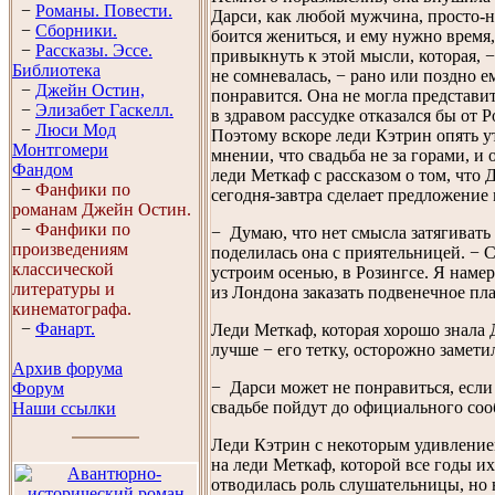
−
Романы. Повести.
Дарси, как любой мужчина, просто-
−
Сборники.
боится жениться, и ему нужно время
−
Рассказы. Эссe.
привыкнуть к этой мысли, которая, −
Библиотека
не сомневалась, − рано или поздно е
−
Джейн Остин,
понравится. Она не могла представит
−
Элизабет Гaскелл.
в здравом рассудке отказался бы от Р
−
Люси Мод
Поэтому вскоре леди Кэтрин опять у
Монтгомери
мнении, что свадьба не за горами, и 
Фандом
леди Меткаф с рассказом о том, что 
−
Фанфики по
сегодня-завтра сделает предложение 
романам Джейн Остин.
−
Фанфики по
− Думаю, что нет смысла затягивать
произведениям
поделилась она с приятельницей. − 
классической
устроим осенью, в Розингсе. Я намер
литературы и
из Лондона заказать подвенечное пла
кинематографа.
−
Фанарт.
Леди Меткаф, которая хорошо знала 
лучше − его тетку, осторожно замети
Архив форума
− Дарси может не понравиться, если
Форум
свадьбе пойдут до официального со
Наши ссылки
Леди Кэтрин с некоторым удивление
на леди Меткаф, которой все годы их
отводилась роль слушательницы, но 