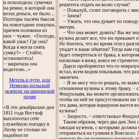
и похолодела: сумочки
решитесь отдать на волю случая?
на ремне, в которой она
− Пожалуй, стоит поговорить с мис
везла деньги, не было…
− Зачем?
Полторы тысячи баксов
− Узнать, что она думает по поводу
на новогодние покупки,
матери.
причем половина из
− Что она может думать? Вы же зна
них − чужие. «Господи,
кузина делает все, что ни прикажет е
какой ужас! Где она?
Не боитесь, что во время этого разг
Когда я могла снять
упадет в ваши объятия? Тогда вам го
сумку?» − Стойте,
будет отвертеться от брака, к которо
остановитесь!
насколько я вижу, вовсе не стремитес
− закричала она
Дарси пробормотал что-то невразу
водителю...»
встал, всем видом показывая, что ра
закончен.
Метель в пути, или
− Я не могу что-то решать, не выяс
Немецко-польский
отношения кузины к этому браку, − с
экзерсис на шпионской
Фицуильям, вы можете организовать 
почве
чтобы на ней не присутствовали ни 
эта дама, которая коршуном вьется в
«В эти декабрьские дни
кузины?
1811 года Вестхоф
− Запросто, − ответствовал Фицуил
выхлопотал себе
Таким образом, через два дня Энн с
служебную поездку в
ожидая кузенов, с которыми должна
Литву не столько по
отправиться на гуляния в Воксхолл.
надобности
никогда бы не разрешила посещать т