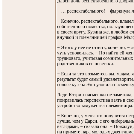
Дарси дочь респектабельного двор
− … респектабельного! − фыркнула л
− Конечно, респектабельного, владел
собственного поместья, пользующег
в своем кругу. Кузина же, в любом сл
внучкой и племянницей графов Мэ
− Этого у нее не отнять, конечно, − 
чуть успокоилась. − Но найти ей жен
трудновато, учитывая сомнительных
родственников ее невестки.
− Если за это возьметесь вы, мадам, я
результат будет самый удовлетворите
голосе кузена Энн уловила насмешку
Леди Кэтрин насмешки не заметила, 
понравилась перспектива взять в сво
устройство замужества племянницы.
− Конечно, у меня это получится не
лучше, чем у Дарси, с его либераль
взглядами, − сказала она. − Пожалуй,
на примете пара молодых джентльме