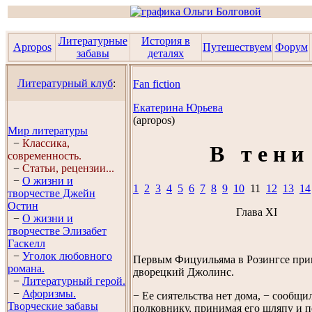
Литературные
История в
Apropos
Путешествуем
Форум
забавы
деталях
Литературный клуб
:
Fan fiction
Екатерина Юрьева
(аpropos)
Мир литературы
−
Классика,
В т е н и
современность.
−
Статьи, рецензии...
−
О жизни и
1
2
3
4
5
6
7
8
9
10
11
12
13
14
творчестве Джейн
Остин
Глава XI
−
О жизни и
творчестве Элизабет
Гaскелл
−
Уголок любовного
Первым Фицуильяма в Розингсе при
романа.
дворецкий Джолинс.
−
Литературный герой.
−
Афоризмы.
− Ее сиятельства нет дома, − сообщи
Творческие забавы
полковнику, принимая его шляпу и п