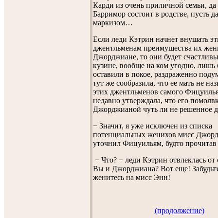
Карди из очень приличной семьи, да 
Барримор состоит в родстве, пусть да
маркизом…
Если леди Кэтрин начнет внушать э
джентльменам преимущества их жен
Джорджиане, то они будет счастливы
кузине, вообще на ком угодно, лишь
оставили в покое, раздраженно поду
тут же сообразила, что ее мать не на
этих джентльменов самого Фицуилья
недавно утверждала, что его помолвк
Джорджианой чуть ли не решенное д
− Значит, я уже исключен из списка
потенциальных женихов мисс Джор
уточнил Фицуильям, будто прочитав
− Что? − леди Кэтрин отвлеклась от 
Вы и Джорджиана? Вот еще! Забудьте
женитесь на мисс Энн!
(продолжение)