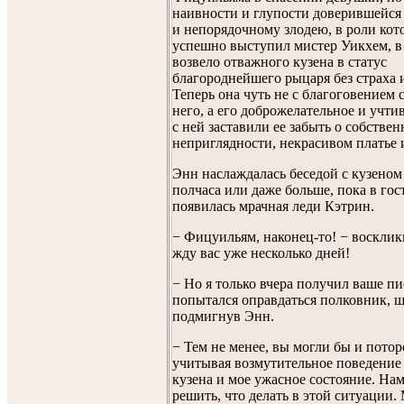
наивности и глупости доверившейся
и непорядочному злодею, в роли кот
успешно выступил мистер Уикхем, в
возвело отважного кузена в статус
благороднейшего рыцаря без страха 
Теперь она чуть не с благоговением 
него, а его доброжелательное и учт
с ней заставили ее забыть о собстве
неприглядности, некрасивом платье 
Энн наслаждалась беседой с кузеном
полчаса или даже больше, пока в гос
появилась мрачная леди Кэтрин.
− Фицуильям, наконец-то! − восклик
жду вас уже несколько дней!
− Но я только вчера получил ваше пи
попытался оправдаться полковник, 
подмигнув Энн.
− Тем не менее, вы могли бы и потор
учитывая возмутительное поведение
кузена и мое ужасное состояние. На
решить, что делать в этой ситуации.