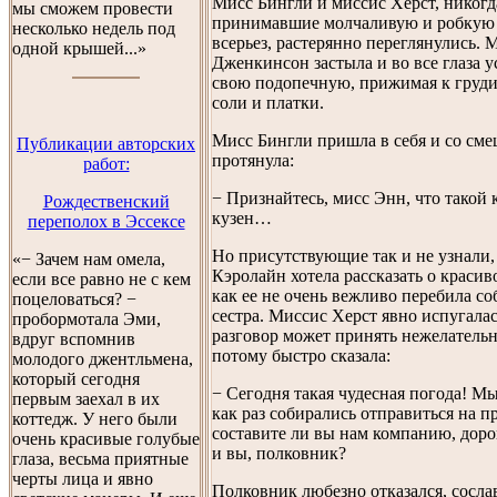
Мисс Бингли и миссис Херст, никогд
мы сможем провести
принимавшие молчаливую и робкую 
несколько недель под
всерьез, растерянно переглянулись. 
одной крышей...»
Дженкинсон застыла и во все глаза у
свою подопечную, прижимая к груд
соли и платки.
Мисс Бингли пришла в себя и со см
Публикации авторских
протянула:
работ:
− Признайтесь, мисс Энн, что такой
Рождественский
кузен…
переполох в Эссексе
Но присутствующие так и не узнали,
«− Зачем нам омела,
Кэролайн хотела рассказать о красив
если все равно не с кем
как ее не очень вежливо перебила со
поцеловаться? −
сестра. Миссис Херст явно испугалас
пробормотала Эми,
разговор может принять нежелательн
вдруг вспомнив
потому быстро сказала:
молодого джентльмена,
который сегодня
− Сегодня такая чудесная погода! М
первым заехал в их
как раз собирались отправиться на п
коттедж. У него были
составите ли вы нам компанию, доро
очень красивые голубые
и вы, полковник?
глаза, весьма приятные
черты лица и явно
Полковник любезно отказался, сосла