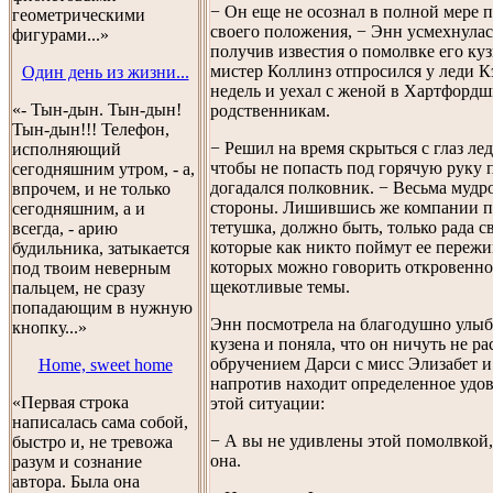
− Он еще не осознал в полной мере 
геометрическими
своего положения, − Энн усмехнулас
фигурами...»
получив известия о помолвке его ку
мистер Коллинз отпросился у леди К
Один день из жизни...
недель и уехал с женой в Хартфордш
«- Тын-дын. Тын-дын!
родственникам.
Тын-дын!!! Телефон,
− Решил на время скрыться с глаз ле
исполняющий
чтобы не попасть под горячую руку 
сегодняшним утром, - а,
догадался полковник. − Весьма мудро
впрочем, и не только
стороны. Лишившись же компании п
сегодняшним, а и
тетушка, должно быть, только рада с
всегда, - арию
которые как никто поймут ее пережи
будильника, затыкается
которых можно говорить откровенно
под твоим неверным
щекотливые темы.
пальцем, не сразу
попадающим в нужную
Энн посмотрела на благодушно улы
кнопку...»
кузена и поняла, что он ничуть не ра
обручением Дарси с мисс Элизабет и
Home, sweet home
напротив находит определенное удов
«Первая строка
этой ситуации:
написалась сама собой,
− А вы не удивлены этой помолвкой,
быстро и, не тревожа
она.
разум и сознание
автора. Была она