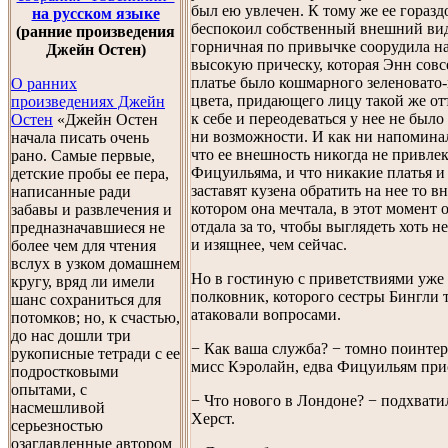
был ею увлечен. К тому же ее горазд
на русском языке
беспокоил собственный внешний вид
(ранние произведения
горничная по привычке соорудила на
Джейн Остен)
высокую прическу, которая Энн совс
платье было кошмарного зеленовато
О ранних
цвета, придающего лицу такой же от
произведениях Джейн
к себе и переодеваться у нее не было
Остен
«Джейн Остен
ни возможности. И как ни напоминал
начала писать очень
что ее внешность никогда не привле
рано. Самые первые,
Фицуильяма, и что никакие платья и
детские пробы ее пера,
заставят кузена обратить на нее то в
написанные ради
котором она мечтала, в этот момент 
забавы и развлечения и
отдала за то, чтобы выглядеть хоть 
предназначавшиеся не
и изящнее, чем сейчас.
более чем для чтения
вслух в узком домашнем
Но в гостиную с приветствиями уже
кругу, вряд ли имели
полковник, которого сестры Бингли 
шанс сохраниться для
атаковали вопросами.
потомков; но, к счастью,
до нас дошли три
− Как ваша служба? − томно поинтер
рукописные тетради с ее
мисс Кэролайн, едва Фицуильям прис
подростковыми
опытами, с
− Что нового в Лондоне? − подхвати
насмешливой
Херст.
серьезностью
озаглавленные автором