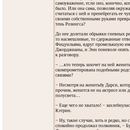
самоуважение, если оно, конечно, ко
было. Или она сама, позволяя окру
считаться с ней и пренебрегать ее чу
своими собственными руками превра
тень Розингса?
До нее долетали обрывки гневных р
то насмешливые, то сдержанные отв
Фицуильяма, вдруг промелькнуло и
Джорджианы, и Энн поневоле опять
к разговору.
− …кто теперь захочет на ней женить
скомпрометирована подобными род
связями?
− Несмотря на женитьбу Дарси, кото
прочим, женится не на актрисе или 
полусвета…
− Еще чего не хватало! − захлебнула
Кэтрин.
− Ну, такие случаи, хоть и редко, но 
спокойно продолжал полковник, − Б