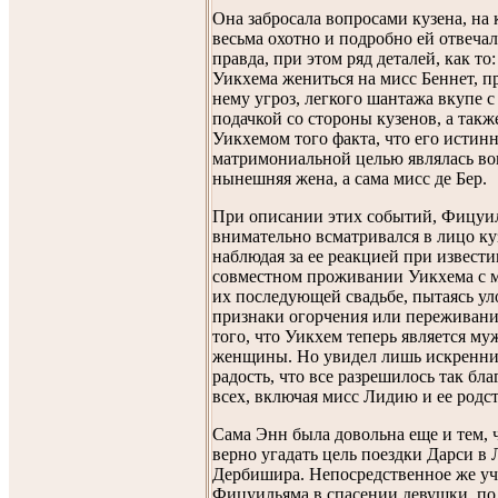
Она забросала вопросами кузена, на 
весьма охотно и подробно ей отвечал
правда, при этом ряд деталей, как то
Уикхема жениться на мисс Беннет, п
нему угроз, легкого шантажа вкупе 
подачкой со стороны кузенов, а так
Уикхемом того факта, что его истин
матримониальной целью являлась во
нынешняя жена, а сама мисс де Бер.
При описании этих событий, Фицуи
внимательно всматривался в лицо к
наблюдая за ее реакцией при извести
совместном проживании Уикхема с м
их последующей свадьбе, пытаясь ул
признаки огорчения или переживани
того, что Уикхем теперь является му
женщины. Но увидел лишь искренни
радость, что все разрешилось так бл
всех, включая мисс Лидию и ее родс
Сама Энн была довольна еще и тем, 
верно угадать цель поездки Дарси в 
Дербишира. Непосредственное же уч
Фицуильяма в спасении девушки, по