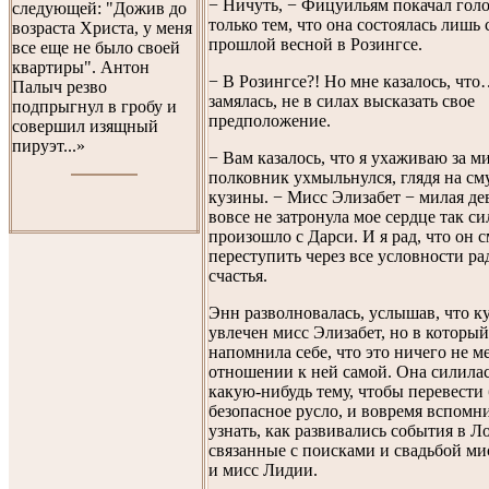
− Ничуть, − Фицуильям покачал голо
следующей: "Дожив до
только тем, что она состоялась лишь с
возраста Христа, у меня
прошлой весной в Розингсе.
все еще не было своей
квартиры". Антон
− В Розингсе?! Но мне казалось, чт
Палыч резво
замялась, не в силах высказать свое
подпрыгнул в гробу и
предположение.
совершил изящный
пируэт...»
− Вам казалось, что я ухаживаю за м
полковник ухмыльнулся, глядя на с
кузины. − Мисс Элизабет − милая де
вовсе не затронула мое сердце так си
произошло с Дарси. И я рад, что он 
переступить через все условности ра
счастья.
Энн разволновалась, услышав, что к
увлечен мисс Элизабет, но в который
напомнила себе, что это ничего не ме
отношении к ней самой. Она силила
какую-нибудь тему, чтобы перевести 
безопасное русло, и вовремя вспомни
узнать, как развивались события в Л
связанные с поисками и свадьбой ми
и мисс Лидии.