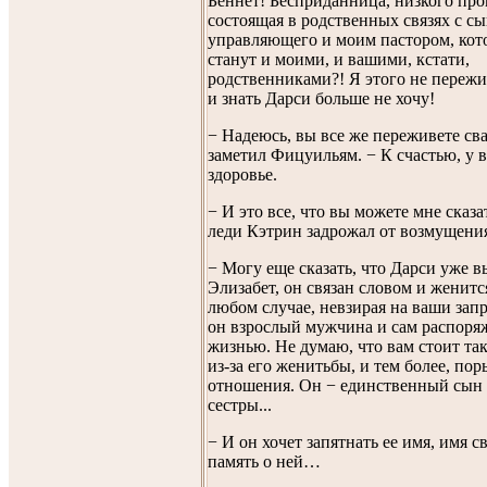
Беннет! Бесприданница, низкого пр
состоящая в родственных связях с с
управляющего и моим пастором, кот
станут и моими, и вашими, кстати,
родственниками?! Я этого не пережи
и знать Дарси больше не хочу!
− Надеюсь, вы все же переживете сва
заметил Фицуильям. − К счастью, у в
здоровье.
− И это все, что вы можете мне сказа
леди Кэтрин задрожал от возмущени
− Могу еще сказать, что Дарси уже 
Элизабет, он связан словом и женитс
любом случае, невзирая на ваши зап
он взрослый мужчина и сам распоряж
жизнью. Не думаю, что вам стоит та
из-за его женитьбы, и тем более, пор
отношения. Он − единственный сын
сестры...
− И он хочет запятнать ее имя, имя с
память о ней…