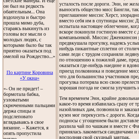
светские манеры. И еще
усталость после дороги. Энн, не жел
он был на редкость
выносить общество мисс Бингли, та
обаятельным... Она
приглашение миссис Херст, злорадн
вздохнула и быстро
вместо себя им в спутницы миссис 
прошла мимо дуба,
испытала настоящее облегчение, ког
стараясь выкинуть из
вскоре покинули гостиную вместе с
головы все мысли о
компаньонкой. Миссис Дженкинсон 
молодых людях, с
предвкушала прогулку, надеясь услы
которыми было бы так
нибудь пикантные сплетни от столич
приятно оказаться под
сами леди с трудом сохраняли ледян
омелой на Рождество...»
по отношению к пожилой даме, пред
оказаться где-нибудь наедине и вдов
приезд полковника и поведение мисс
По картине Коровина
что для большинства участников пре
«У окна»
прогулка потеряла всю свою прелесть
хорошая погода не смогла улучшить 
«- Он не придет! –
бормотала бабка,
Тем временем Энн, крайне довольная
узловатыми
какое-то время избавилась сразу от т
скрюченными пальцами
назойливых дам, позвонила и заказал
держа спицы и
кузен мог перекусить с дороги. Когд
подслеповато
подносы с угощением были доставле
вглядываясь в свое
разлила чай по чашкам и вместе с 
вязание. – Кажется, я
принялась лакомиться сандвичами 
опять пропустила
восполняя свой скудный завтрак.
петлю…