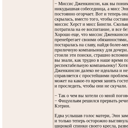
− Миссис Дженкинсон, как вы поним
никудышная собеседница, а мисс Эн
постоянно огорчает. Вот и теперь она
скрылась, вместо того, чтобы соста
миссис Херст и мисс Бингли. Сколько
потратила на ее воспитание, и все без
Хорошо еще, что миссис Дженкинсо
пренебрегает своими обязанностями, 
постаралась на славу, найдя более-ме
приличную компаньонку для дочери.
стоили эти поиски, страшно вспомни
вы знали, как трудно в наше время п
респектабельную компаньонку! Хотя
Дженкинсон далеко не идеальна и не
справляется с простейшими проблем
может на какое-то время занять гост
и проследить, чтобы они не скучали.
− Так о чем вы хотели со мной погов
− Фицуильям решился прервать речи
Кэтрин.
Едва услышав голос матери, Энн заме
и только теперь осторожно выглянула
широкой спинки своего кресла, разв