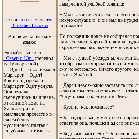
вымученной улыбкой заявила:
− Мы с Луизой считаем, что его пост
О жизни и творчестве
некую ситуацию, и он был вынужде
Элизабет Гаскелл
понимаете…
Но полковник вовсе не собирался п
Впервые на русском
намеков мисс Кэролайн, чем вынудил
языке:
скрываемым раздражением воскликн
Элизабет Гаскелл
− Мы с Луизой убеждены, что эти Б
«Север и Юг»
(перевод
то образом скомпрометировали мисте
В. Григорьевой)
ему не оставалось ничего другого, к
«− Эдит! − тихо позвала
с мисс Элайзой.
Маргарет. − Эдит!
Как и подозревала
− Дарси невозможно заставить что-ли
Маргарет, Эдит уснула.
если он сам этого не захочет, − ответ
Она лежала,
Фицуильям и обратился к Энн:
свернувшись на диване,
в гостиной дома на
− Кузина, как поживаете?
Харли-стрит и
выглядела прелестно в
− Благодарю вас, у меня все в порядк
своем белом
ответила она, польщенная его внима
муслиновом платье с
голубыми лентами...»
− Бедняжка мисс Энн! Она очень рас