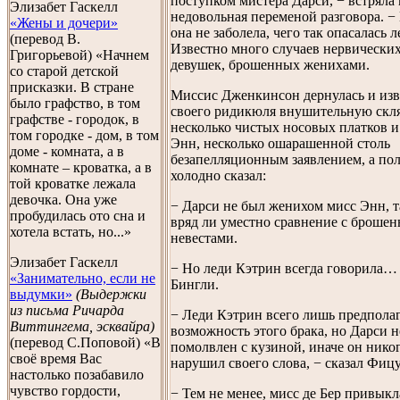
поступком мистера Дарси, − встряла
Элизабет Гаскелл
недовольная переменой разговора. − 
«Жены и дочери»
она не заболела, чего так опасалась 
(перевод В.
Известно много случаев нервически
Григорьевой) «Начнем
девушек, брошенных женихами.
со старой детской
присказки. В стране
Миссис Дженкинсон дернулась и изв
было графство, в том
своего ридикюля внушительную скля
графстве - городок, в
несколько чистых носовых платков и
том городке - дом, в том
Энн, несколько ошарашенной столь
доме - комната, а в
безапелляционным заявлением, а по
комнате – кроватка, а в
холодно сказал:
той кроватке лежала
девочка. Она уже
− Дарси не был женихом мисс Энн, та
пробудилась ото сна и
вряд ли уместно сравнение с броше
хотела встать, но...»
невестами.
Элизабет Гаскелл
− Но леди Кэтрин всегда говорила… 
«Занимательно, если не
Бингли.
выдумки»
(Выдержки
из письма Ричарда
− Леди Кэтрин всего лишь предпола
Виттингема, эсквайра)
возможность этого брака, но Дарси 
(перевод С.Поповой) «В
помолвлен с кузиной, иначе он нико
своё время Вас
нарушил своего слова, − сказал Фиц
настолько позабавило
чувство гордости,
− Тем не менее, мисс де Бер привыкл