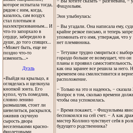
− Вы хотите сказать − разгневана, −
которое испытала тогда,
Фицуильям.
рядом с ним, когда,
казалось, сам воздух
Энн улыбнулась:
стал плотным и
наэлектризованным... И
− Вы угадали. Она написала ему, судя
что-то запорхало в
крайне резкое письмо, и теперь запр
сердце, забередило в
упоминать его имя, утверждая, что у
душе, до того спящих...
нет племянника.
«Может быть, еще не
− Тетушке трудно смириться с выбор
поздно что-то
гораздо больше ее возмущает, что он
изменить...»
планы и проявил самостоятельность, 
Дуэль
как она заранее все решила за него. 
временем она смилостивится и верне
«Выйдя на крыльцо, я
расположение.
огляделась и щелкнула
кнопкой зонта. Его
− Только на это и надеюсь, − сказала
купол, чуть помедлив,
Вопрос в том, сколько времени долж
словно лениво
чтобы она успокоилась.
размышляя, стоит ли
− Время покажет, − Фицуильяма явн
шевелиться, раскрылся,
беспокоился на сей счет. − А как др
оживив скучную
мистер Коллинз чувствует себя в ро
сырость двора
будущего родственника?
веселенькими красно-
фиолетовыми