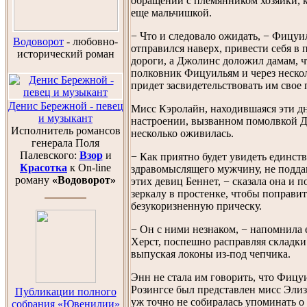
обращении с племянником хозяйки, к
еще мальчишкой.
− Что и следовало ожидать, − Фицуи
Водоворот
-
любовно-
отправился наверх, привести себя в 
исторический роман
дороги, а Джолинс доложил дамам, 
полковник Фицуильям и через неско
придет засвидетельствовать им свое 
Денис Бережной - певец
Мисс Кэролайн, находившаяся эти д
и музыкант
настроении, вызванном помолвкой Д
Исполнитель романсов
несколько оживилась.
генерала Поля
Палевского:
Взор
и
− Как приятно будет увидеть единст
Красотка
к On-line
здравомыслящего мужчину, не подда
роману
«Водоворот»
этих девиц Беннет, − сказала она и 
зеркалу в простенке, чтобы поправит
безукоризненную прическу.
− Он с ними незнаком, − напомнила 
Херст, поспешно расправляя складки
выпуская локоны из-под чепчика.
Энн не стала им говорить, что Фицу
Розингсе был представлен мисс Элиз
Публикации полного
уж точно не собиралась упоминать о 
собрания «Ювенилии»