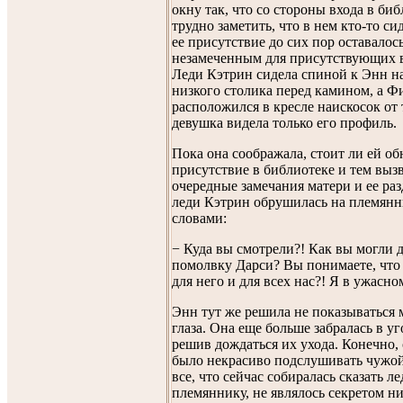
окну так, что со стороны входа в би
трудно заметить, что в нем кто-то си
ее присутствие до сих пор оставалос
незамеченным для присутствующих в
Леди Кэтрин сидела спиной к Энн на
низкого столика перед камином, а 
расположился в кресле наискосок от 
девушка видела только его профиль.
Пока она соображала, стоит ли ей о
присутствие в библиотеке и тем вызв
очередные замечания матери и ее ра
леди Кэтрин обрушилась на племянн
словами:
− Куда вы смотрели?! Как вы могли 
помолвку Дарси? Вы понимаете, что 
для него и для всех нас?! Я в ужасно
Энн тут же решила не показываться 
глаза. Она еще больше забралась в уг
решив дождаться их ухода. Конечно, 
было некрасиво подслушивать чужой
все, что сейчас собиралась сказать л
племяннику, не являлось секретом ни