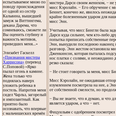
испытываемое мною по
мистера Дарси своим женихом, − не 
поводу происхождения
мисс Кэролайн. − Его обручение с м
от одной из сестёр
Беннет, конечно же, явилось неожи
Кальвина, вышедшей
крайне болезненным ударом для наш
замуж за Виттингема,
мисс Энн.
декана Дарема, что
сомневаюсь, сможете ли
Учитывая, что мисс Бингли была зад
Вы оценить глубину и
Дарси куда сильнее, чем кто-либо дру
важность мотивов,
попытка приписать собственные пе
приведших меня...»
Энн, вынудили последнюю наконец 
разговор. Энн жестом остановила ми
Элизабет Гаскелл
Дженкинсон, которая пыталась подсу
«Признания мистера
нос платки с солями, и неожиданно д
Харрисона»
(перевод
резко сказала:
С.Поповой) «Ярко
пылал огонь в камине.
− Не стоит говорить за меня, мисс Б
Жена только что
Мисс Кэролайн, не ожидавшая отпора
поднялась наверх
изумлением посмотрела на нее, а Эн
уложить ребенка в
от собственной смелости, но продол
постель. Напротив меня
сидел Чарльз, загорелый
− Вы не знаете, что я думаю, и что д
и импозантный. Как
является ударом, а что − нет.
приятно было
осознавать, что впервые
Фицуильям с одобрением посмотрел 
с мальчишеских времён