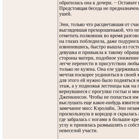
обратилась она к дочери. − Оставьте 
Предстоящая беседа не предназначен
ушей.
Энн, только что расцветавшая от сча
выглядевшая прехорошенькой, что н
отметить полковник во время разгово
на глазах побледнела, даже подурнел
извинившись, быстро вышла из гост
девушка и привыкла к такому обращ
стороны матери, подобное унижение
легче перенести в присутствии любы
только не кузена. Она еле удерживал
мечтая поскорее уединиться в своей 
для этого ей нужно было подняться 
этаж, а у подножья лестницы как на 
вернувшиеся с прогулки гостьи и ми
Дженкинсон. Чтобы не попасться им 
выслушать еще какое-нибудь язвител
замечание мисс Кэролайн, Энн неза
проскользнула в коридор и скрылась 
где забралась с ногами в большое кр
углу и принялась размышлять о собс
невеселой участи.