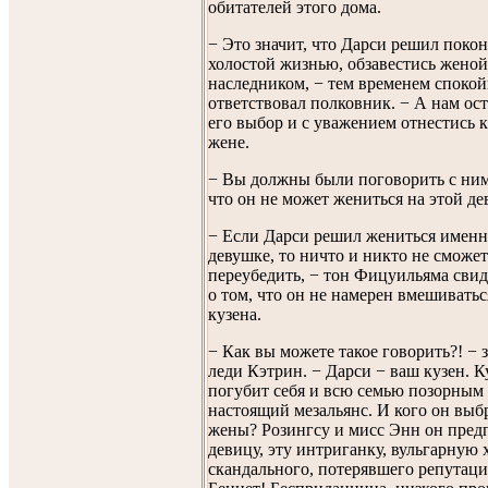
обитателей этого дома.
− Это значит, что Дарси решил покон
холостой жизнью, обзавестись женой,
наследником, − тем временем споко
ответствовал полковник. − А нам ост
его выбор и с уважением отнестись к
жене.
− Вы должны были поговорить с ним
что он не может жениться на этой де
− Если Дарси решил жениться именн
девушке, то ничто и никто не сможет
переубедить, − тон Фицуильяма свид
о том, что он не намерен вмешиватьс
кузена.
− Как вы можете такое говорить?! − 
леди Кэтрин. − Дарси − ваш кузен. К
погубит себя и всю семью позорным 
настоящий мезальянс. И кого он выбр
жены? Розингсу и мисс Энн он пред
девицу, эту интриганку, вульгарную
скандального, потерявшего репутац