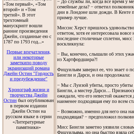
− До службы ли, когда все время у м
«Том первый», «Том
семейные дела? − ответил полковник
второй» и «Том
дни в Лондоне шли дожди. В Кенте п
третий». В этот
пример лучше.
трехтомный
манускрипт вошли
Миссис Херст пришлось удовольство
ранние произведения
ответом, хотя ее интересовала вовсе 
Джейн, созданные ею с
последние столичные сплетни, мисс
1787 по 1793 год...»
воскликнула:
Первые впечатления,
− Вы, конечно, слышали об этих ужа
или некоторые
из Хартфордшира?!
заметкипо поводу
экранизаций романа
Фицуильям заверил ее, что знает о 
Джейн Остин "Гордость
Бингли и Дарси, и она продолжала:
и предубеждение"
− Мы с Луизой убиты, просто убиты
Хронограф жизни и
Бингли, а мистер Дарси… Признаюсь
творчества Джейн
ожидали, что его невестой окажется 
Остин
был опубликован
наименее подходящая ему по всем ст
в первом издании
Джейн Остин на
− Возможно, именно для него она на
русском языке в серии
подходящая? − предположил полковн
«Литературные
Мисс Бингли заметно уязвили слова
памятники»
Фицуильяма, но она быстро взяла себ