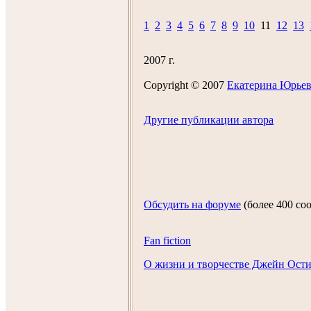
1
2
3
4
5
6
7
8
9
10
11
12
13
2007 г.
Copyright © 2007
Екатеринa Юрьев
Другие публикации автора
Обсудить на форуме
(более 400 с
Fan fiction
О жизни и творчестве Джейн Ост