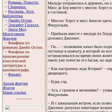
−
Романы. Повести.
Миледи отправилась в деревню, но ск
−
Сборники.
Мисс де Бер вместе с миссис Херст 
−
Рассказы. Эссe.
в гостиной.
Библиотека
−
Джейн Остин,
− Миссис Херст и мисс Бингли здесь
−
Элизабет Гaскелл.
Фицуильям.
−
Люси Мод
− Прибыли вместе с миледи из Лондо
Монтгомери
доложил Джолинс.
Фандом
−
Фанфики по
− Гм… − полковник начал было подн
романам Джейн Остин.
лестнице в комнату, в которой он все
−
Фанфики по
останавливался во время своих визит
произведениям
лакеи уже понесли его багаж, но зад
классической
литературы и
− Как настроение леди Кэтрин? − сп
кинематографа.
дворецкого.
−
Фанарт.
− Буря, сэр.
Архив форума
Форум
− Ага, с громом и молниями? − ухм
Наши ссылки
Фицуильям.
− И с шквальным ветром, если позво
Джолинс допускал некоторые вольно