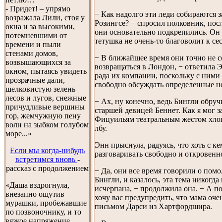
- Придет! – упрямо
− Как надолго эти леди собираются з
возражала Лили, стоя у
Розингсе? − спросил полковник, посл
окна и за высокими,
они основательно подкрепились. Он 
потемневшими от
тетушка не очень-то благоволит к се
времени и пыли
стенами домов,
− В ближайшее время они точно не 
возвышающихся за
возвращаться в Лондон, − ответила 
окном, пытаясь увидеть
рада их компании, поскольку с ними
прозрачные дали,
свободно обсуждать определенные н
шелковистую зелень
лесов и лугов, снежные
− Ах, ну конечно, ведь Бингли обруч
причудливые вершины
старшей девицей Беннет. Как я мог з
гор, жемчужную пену
Фицуильям театральным жестом хлоп
волн на зыбком голубом
лбу.
море...»
Энн прыснула, радуясь, что хоть с к
Если мы когда-нибудь
разговаривать свободно и откровенн
встретимся вновь
-
рассказ с продолжением
− Да, они все время говорили о помо
Бингли, и казалось, эта тема никогда 
«Даша вздрогнула,
исчерпана, − продолжила она. − А 
внезапно ощутив
хочу вас предупредить, что мама оче
мурашки, пробежавшие
письмом Дарси из Хартфордшира.
по позвоночнику, и то
вязкое напряжение,