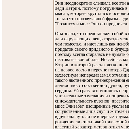
Энн неоднократно слышала все эти 
леди Кэтрин, поэтому погрузилась в
мысли, которые крутились в основн
только что прозвучавшей фразы леди
"Розингсу и мисс Энн он предпоче
Она знала, что представляет собой в 
да и окружающих, вещь гораздо мен
чем поместье, и идет лишь как неиз
придаток своего приданого и будуще
поэтому всегда старалась не думать о
пестовать свои обиды. Но сейчас, ко
Кэтрин в который раз так легко пост
на первое место в перечне потерь Да
захлестнула непередаваемая отчаянна
такого явственного пренебрежения е
личностью, с собственной душой, чу
сердцем. Ей сразу вспомнились неп
унизительные замечания и попреки м
снисходительность кузенов, презрит
мисс Элизабет, изощренные уколы м
сочувственные лица слуг и жителей 
вдруг она чуть ли не впервые задумал
рождения ли стала такой никчемной 
властный характер матери отнял у не