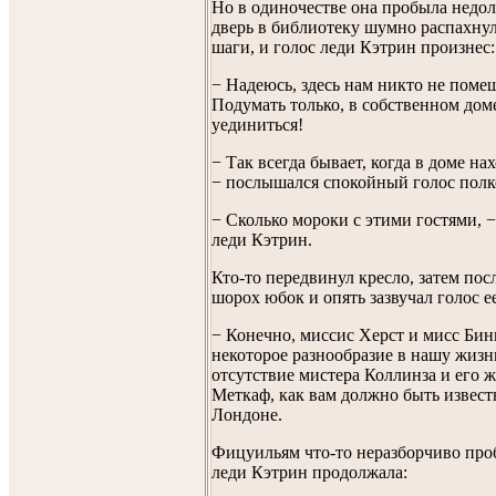
Но в одиночестве она пробыла недол
дверь в библиотеку шумно распахнул
шаги, и голос леди Кэтрин произнес:
− Надеюсь, здесь нам никто не помеш
Подумать только, в собственном дом
уединиться!
− Так всегда бывает, когда в доме нах
− послышался спокойный голос полк
− Сколько мороки с этими гостями, 
леди Кэтрин.
Кто-то передвинул кресло, затем по
шорох юбок и опять зазвучал голос ее
− Конечно, миссис Херст и мисс Бин
некоторое разнообразие в нашу жизнь
отсутствие мистера Коллинза и его 
Меткаф, как вам должно быть извест
Лондоне.
Фицуильям что-то неразборчиво про
леди Кэтрин продолжала: