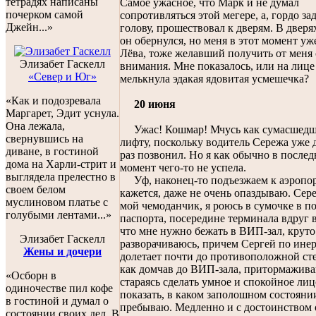
тетрадях написаны
Самое ужасное, что Марк и не думал
почерком самой
сопротивляться этой мегере, а, гордо за
Джейн...»
голову, прошествовал к дверям. В дверях
он обернулся, но меня в этот момент у
Лёва, тоже желавший получить от меня
Элизабет Гаскелл
внимания. Мне показалось, или на лиц
«Север и Юг»
мелькнула эдакая ядовитая усмешечка?
«Как и подозревала
20 июня
Маргарет, Эдит уснула.
Она лежала,
Ужас! Кошмар! Мчусь как сумасшедш
свернувшись на
лифту, поскольку водитель Сережа уже 
диване, в гостиной
раз позвонил. Но я как обычно в после
дома на Харли-стрит и
момент чего-то не успела.
выглядела прелестно в
Уф, наконец-то подъезжаем к аэропор
своем белом
кажется, даже не очень опаздываю. Сер
муслиновом платье с
мой чемоданчик, я роюсь в сумочке в п
голубыми лентами...»
паспорта, посередине терминала вдруг
что мне нужно бежать в ВИП-зал, круто
Элизабет Гаскелл
разворачиваюсь, причем Сергей по ине
Жены и дочери
долетает почти до противоположной сте
как домчав до ВИП-зала, притормажива
«Осборн в
стараясь сделать умное и спокойное лиц
одиночестве пил кофе
показать, в каком заполошном состоянии
в гостиной и думал о
пребываю. Медленно и с достоинством
состоянии своих дел. В