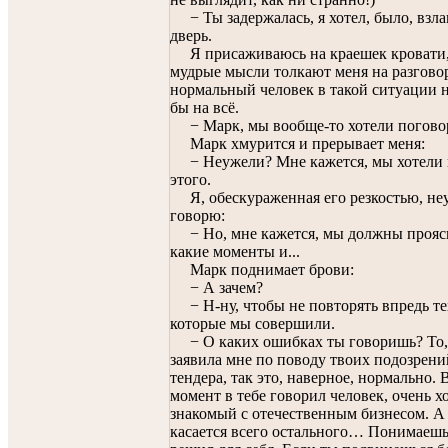
− Ты задержалась, я хотел, было, взл
дверь.
Я присаживаюсь на краешек кровати,
мудрые мысли толкают меня на разговор
нормальный человек в такой ситуации 
бы на всё.
− Марк, мы вообще-то хотели погов
Марк хмурится и прерывает меня:
− Неужели? Мне кажется, мы хотели
этого.
Я, обескураженная его резкостью, не
говорю:
− Но, мне кажется, мы должны проясн
какие моменты и...
Марк поднимает брови:
− А зачем?
− Н-ну, чтобы не повторять впредь те
которые мы совершили.
− О каких ошибках ты говоришь? То,
заявила мне по поводу твоих подозрени
тендера, так это, наверное, нормально. 
момент в тебе говорил человек, очень 
знакомый с отечественным бизнесом. А
касается всего остального… Понимаешь,