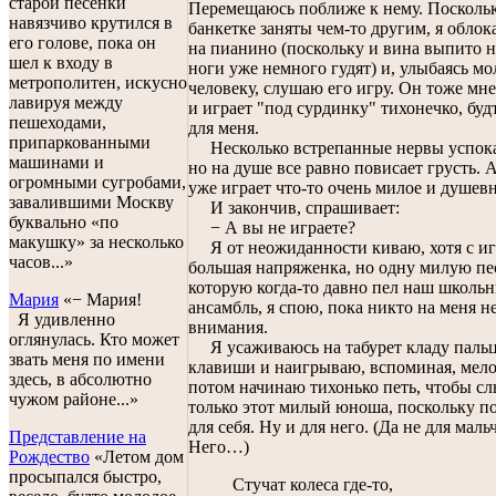
старой песенки
Перемещаюсь поближе к нему. Поскольк
навязчиво крутился в
банкетке заняты чем-то другим, я обло
его голове, пока он
на пианино (поскольку и вина выпито н
шел к входу в
ноги уже немного гудят) и, улыбаясь м
метрополитен, искусно
человеку, слушаю его игру. Он тоже мне
лавируя между
и играет "под сурдинку" тихонечко, буд
пешеходами,
для меня.
припаркованными
Несколько встрепанные нервы успока
машинами и
но на душе все равно повисает грусть. 
огромными сугробами,
уже играет что-то очень милое и душевн
завалившими Москву
И закончив, спрашивает:
буквально «по
− А вы не играете?
макушку» за несколько
Я от неожиданности киваю, хотя с иг
часов...»
большая напряженка, но одну милую пе
которую когда-то давно пел наш школь
Мария
«− Мария!
ансамбль, я спою, пока никто на меня н
Я удивленно
внимания.
оглянулась. Кто может
Я усаживаюсь на табурет кладу паль
звать меня по имени
клавиши и наигрываю, вспоминая, мел
здесь, в абсолютно
потом начинаю тихонько петь, чтобы с
чужом районе...»
только этот милый юноша, поскольку п
для себя. Ну и для него. (Да не для маль
Представление на
Него…)
Рождество
«Летом дом
просыпался быстро,
Стучат колеса где-то,