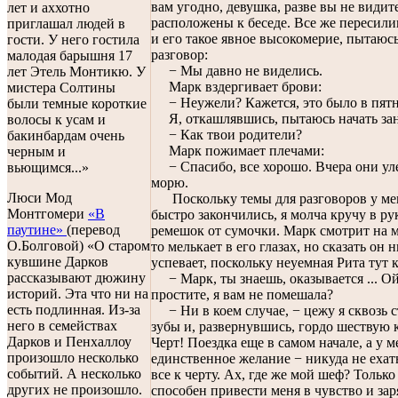
вам угодно, девушка, разве вы не видит
лет и аххотно
расположены к беседе. Все же пересили
приглашал людей в
и его такое явное высокомерие, пытаюсь
гости. У него гостила
разговор:
малодая барышня 17
− Мы давно не виделись.
лет Этель Монтикю. У
Марк вздергивает брови:
мистера Солтины
− Неужели? Кажется, это было в пятн
были темные короткие
Я, откашлявшись, пытаюсь начать зан
волосы к усам и
− Как твои родители?
бакинбардам очень
Марк пожимает плечами:
черным и
− Спасибо, все хорошо. Вчера они ул
вьющимся...»
морю.
Люси Мод
Поскольку темы для разговоров у мен
Монтгомери
«В
быстро закончились, я молча кручу в ру
паутине»
(перевод
ремешок от сумочки. Марк смотрит на м
О.Болговой) «О старом
то мелькает в его глазах, но сказать он 
кувшине Дарков
успевает, поскольку неуемная Рита тут к
рассказывают дюжину
− Марк, ты знаешь, оказывается ... Ой
историй. Эта что ни на
простите, я вам не помешала?
есть подлинная. Из-за
− Ни в коем случае, − цежу я сквозь 
него в семействах
зубы и, развернувшись, гордо шествую 
Дарков и Пенхаллоу
Черт! Поездка еще в самом начале, а у м
произошло несколько
единственное желание − никуда не ехат
событий. А несколько
все к черту. Ах, где же мой шеф? Только
других не произошло.
способен привести меня в чувство и зар