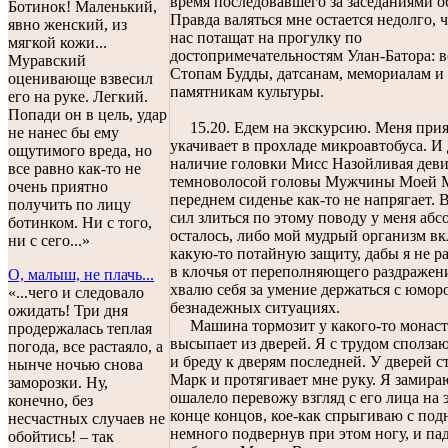
время последовавшего за заседаниями о
Ботинок! Маленький,
Правда валяться мне остается недолго, ч
явно женский, из
нас потащат на прогулку по
мягкой кожи...
достопримечательностям Улан-Батора: в
Муравский
Стопам Будды, датсанам, мемориалам и
оценивающе взвесил
памятникам культуры.
его на руке. Легкий.
Попади он в цель, удар
15.20. Едем на экскурсию. Меня при
не нанес бы ему
укачивает в прохладе микроавтобуса. И
ощутимого вреда, но
наличие головки Мисс Назойливая деви
все равно как-то не
темноволосой головы Мужчины Моей 
очень приятно
переднем сиденье как-то не напрягает. 
получить по лицу
сил злиться по этому поводу у меня аб
ботинком. Ни с того,
осталось, либо мой мудрый организм в
ни с сего...»
какую-то потайную защиту, дабы я не ра
в клочья от переполняющего раздражен
О, малыш, не плачь...
хвалю себя за умение держаться с юмор
«...чего и следовало
безнадежных ситуациях.
ожидать! Три дня
Машина тормозит у какого-то монаст
продержалась теплая
высыпает из дверей. Я с трудом сползаю
погода, все растаяло, а
и бреду к дверям последней. У дверей 
нынче ночью снова
Марк и протягивает мне руку. Я замира
заморозки. Ну,
ошалело перевожу взгляд с его лица на э
конечно, без
конце концов, кое-как спрыгиваю с под
несчастных случаев не
немного подвернув при этом ногу, и па
обойтись! – так