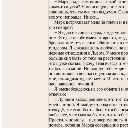
− Марк, ты, в самом деле, такой эгоис
какая-то шутка? У меня ощущение, что 
говоришь, что ты все это выдумал. Скаж
все это неправда. Иначе...
Марк встряхивает меня за плечи и не
зло говорит:
− Я едва не сошел с ума, когда увидел
ним. Я едва не обезумел от ярости, когд
бросила мне те ужасные обвинения в и
тендером. Я каждый день любуюсь на в
нежные отношения с Львом. У меня про
больше сил быть от тебя на расстоянии
что я уже сказал, я хочу тебя всегда и хо
ты была со мной. Но вокруг тебя море
поклонников, своя насыщенная жизнь, 
мне, по-видимому, нет места. И этот вы
нас, наверное, лучший.
Я высвобождаюсь из его объятий и о
отвечаю:
− Лучший выход для меня, это тот, ко
моей спиной. Я выйду отсюда и на это
точку. Даже если бы ты был хотя бы не
любезнее, я не смогла бы ответить тебе 
Прости, я не могу, − и, повернувшись, 
номера, оставив Марка совершенно рас