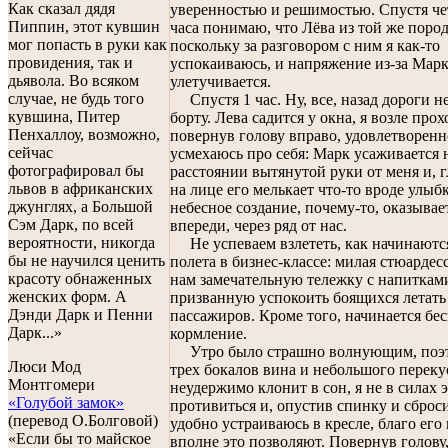
Как сказал дядя
уверенностью и решимостью. Спустя че
Пиппин, этот кувшин
часа понимаю, что Лёва из той же поро
мог попасть в руки как
поскольку за разговором с ним я как-то
провидения, так и
успокаиваюсь, и напряжение из-за Мар
дьявола. Во всяком
улетучивается.
случае, не будь того
Спустя 1 час. Ну, все, назад дороги не
кувшина, Питер
борту. Лева садится у окна, я возле прох
Пенхаллоу, возможно,
повернув голову вправо, удовлетворенн
сейчас
усмехаюсь про себя: Марк усаживается 
фотографировал бы
расстоянии вытянутой руки от меня и, г
львов в африканских
на лице его мелькает что-то вроде улыб
джунглях, а Большой
небесное создание, почему-то, оказывае
Сэм Дарк, по всей
впереди, через ряд от нас.
вероятности, никогда
Не успеваем взлететь, как начинаютс
бы не научился ценить
полета в бизнес-классе: милая стюардесс
красоту обнаженных
нам замечательную тележку с напиткам
женских форм. А
призванную успокоить боящихся летать
Дэнди Дарк и Пенни
пассажиров. Кроме того, начинается бе
Дарк...»
кормление.
Утро было страшно волнующим, поэт
Люси Мод
трех бокалов вина и небольшого переку
Монтгомери
неудержимо клонит в сон, я не в силах 
«Голубой замок»
противиться и, опустив спинку и сброс
(перевод О.Болговой)
удобно устраиваюсь в кресле, благо его
«Если бы то майское
вполне это позволяют. Повернув голову