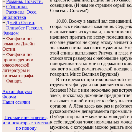
−
Романы. Повести.
совещание. (И нам не страшен серый во
−
Сборники.
Совсем…Совсем?)
−
Рассказы. Эссe.
Библиотека
10.00. Вхожу в малый зал совещаний.
−
Джейн Остин,
собралась небольшая компания. Сердечк
−
Элизабет Гaскелл.
выпрыгивает из кулака и, как теннисны
Фандом
начинает прыгать по всему помещению.
−
Фанфики по
его мне удается не сразу, этому мешает 
романам Джейн
знакомая спина высокого мужчины. Но т
Остин.
этой спины выплывает Ритуля, и глаза у
−
Фанфики по
становятся размером с небольшие арбуз
произведениям
поворачивается ко мне и сдержанно кива
классической
так вот о какой романтической поездке 
литературы и
говорила Мисс Великая Врушка!)
кинематографа.
В это время от противоположной ст
−
Фанарт.
отделяется фигура и направляется ко мн
Ковалев! Мы с ним несколько раз встре
Архив форума
здесь, поскольку доходное предприятие 
Форум
вызывает живой интерес к себе у власт
Наши ссылки
органов. А Лёва здесь как раз и работае
руководителем департамента промышле
(Губернатор наш − мужчина молодой и 
Первые впечатления,
к себе подобрал тоже нормальных моло
или некоторые заметки
мужиков, с которыми можно решать лю
по поводу