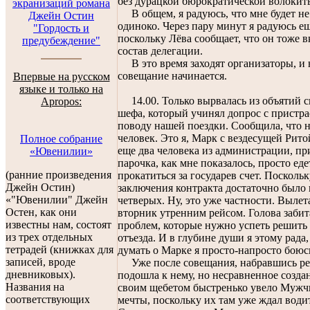
без дурацкой бюрократической волокит
экранизаций романа
В общем, я радуюсь, что мне будет не
Джейн Остин
одиноко. Через пару минут я радуюсь ещ
"Гордость и
поскольку Лёва сообщает, что он тоже 
предубеждение"
состав делегации.
В это время заходят организаторы, и
совещание начинается.
Впервые на русском
языке и только на
14.00. Только вырвалась из объятий с
Apropos:
шефа, который учинял допрос с пристра
поводу нашей поездки. Сообщила, что н
человек. Это я, Марк с вездесущей Рито
Полное собрание
еще два человека из администрации, пр
«Ювенилии»
парочка, как мне показалось, просто еде
(ранние произведения
прокатиться за государев счет. Поскольк
Джейн Остин)
заключения контракта достаточно было 
«"Ювенилии" Джейн
четверых. Ну, это уже частности. Вылет
Остен, как они
вторник утренним рейсом. Голова забит
известны нам, состоят
проблем, которые нужно успеть решить
из трех отдельных
отъезда. И в глубине души я этому рада
тетрадей (книжках для
думать о Марке я просто-напросто боюс
записей, вроде
Уже после совещания, набравшись р
дневниковых).
подошла к нему, но несравненное созда
Названия на
своим щебетом быстренько увело Мужч
соответствующих
мечты, поскольку их там уже ждал води