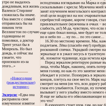
утро не выдалось
исподтишка взглядываю на Марка и едв
дождливым, вся жизнь
соскальзываю с кресла: Мужчина моей 
Валенси Стирлинг
занят изучением монгольского контракт
сложилась бы иначе.
этой цели водрузил на нос очарователь
Она вместе с семьей
серебристой оправе, короче говоря, ста
отправилась бы на
привлекательнее (мужчины в очках − в
пикник тети
слабость, ах!) М-да, чувствую, что если
Веллингтон по случаю
еще один бокал винца, мне будет не тол
годовщины ее
но и небо по … ну по… по это самое…
помолвки, а доктор
16.30 по местному времени. Мы, каже
Трент уехал бы в
подлетаем. Лёва (спасибо ему!) пробуди
Монреаль. Но был
роскошной спячки. Украдкой смотрю на 
дождь, и сейчас вы
зеркальце и в ужасе несусь в туалетную
узнаете, что
эй, лохматое чудовище, куда исчезла кр
произошло из-за
Перед зеркалом репетирую разные в
этого...»
лица, чтобы Марк, наконец, опять потер
меня голову, но как-то это занятие меня
убеждает в успехе. Похмурясь в зеркало
«Новогодниe
концов, плетусь на свое место. Марк на
(рождественские)
смотрит на меня (он что, всю дорогу раб
истории»:
глаза его улыбаются. Господи, ну почем
вызывает у него улыбку вместо немого 
Экзерсис
«Едва она
Я еще не забыла его обволакивающие вз
расправила свое
это что?
измученное измятое
В аэропорту стоит шум, гам, но нас 