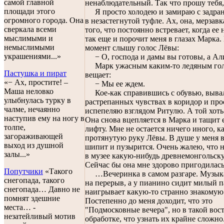
самой главной
ненаблюдательный. Так что прошу тебя,
площади этого
Я просто холодею и замираю с задра
огромного города. Она
в незастегнутой туфле. Ах, она, мерзавк
сверкала всеми
того, что постоянно встревает, когда ее 
мыслимыми и
так еще и порочит меня в глазах Марка.
немыслимыми
момент слышу голос Лёвы:
украшениями...»
− О, господа и дамы вы готовы, а Ал
Марк ужасным каким-то ледяным го
Пастушка и пират
вещает:
«− Ах, простите! –
− Мы ее ждем.
Маша неловко
Кое-как справившись с обувью, выва
улыбнулась турку в
растрепанных чувствах в коридор и про
чалме, нечаянно
испепеляю взглядом Ритулю. А той хоть
наступив ему на ногу в
Она снова вцепляется в Марка и тащит 
толпе,
лифту. Мне не остается ничего иного, к
загораживающей
протянутую руку Лёвы. В душе у меня в
выход из душной
шипит и пузырится. Очень жалею, что 
залы...»
в музее какую-нибудь древнемонгольск
Сейчас бы она мне здорово пригодилась
Попутчики
«Такого
…Вечеринка в самом разгаре. Музык
снегопада, такого
на перерыв, а у пианино сидит милый п
снегопада… Давно не
наигрывает какую-то странно знакомую
помнят здешние
Постепенно до меня доходит, что это
места… -
"Подмосковные вечера", но в такой вос
незатейливый мотив
обработке, что узнать их крайне сложно