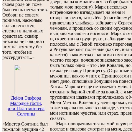
дверь, наша компания вся в сборе (каже
своем роде он тоже
только мою персону). Марк несколько
был очень несчастлив.
встревоженно взглядывает на меня и
Осборн не совсем
отворачивается, зато Лёва (спасибо ему!
понимал, насколько
приветливо улыбаясь, забирает у Серге
сильно его отец
чемодан, я прощаюсь со своим оружено
стеснен в наличных
выпроваживаю его восвояси. Марк отхо
средствах, сквайр
и, скрестив на груди руки, наблюдает за
никогда не говорил с
полосой, мы с Левой тихонько перегова
ним на эту тему без
а Ритуля заводит полезные (как ей, вид
того, чтобы не
кажется) знакомства с нашими спутника
рассердиться...»
честно говоря, полезное знакомство зде
быть только одно − это Лев Ковалев, но 
не жалует нашу Принцессу. (Странные 
мужчины, как-то у них с Принцессами 
идет дело, сплошные Золушки на повест
Хотя... Марк все еще не замечает меня. 
отходит к барной стойке за водой, а я 
трусливыми шажками приближаюсь к 
Дейзи Эшфорд
Моей Мечты. Коленки у меня дрожат, но
Малодые гости,
тоже задрала повыше в надежде, что это
или План мистера
мои истинные чувства, или страх, прав
Солтины
сказать.
Марк поворачивается на мой неувер
«Мистер Солтина был
возглас и свысока смотрит на меня, деск
пожилой мущина 42