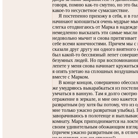
говоря, помню как-то смутно, но это бы
какое-то несусветное сумасшествие.
Я постепенно прихожу в себя, и в го
начинают копошиться очень мудрые мы
слегка отодвигаюсь от Марка в надежде
немедленно высказать эти самые мысли 
недовольно мычит и снова притягивает 
себе всеми конечностями. Причем мы с
сказали друг другу ни одного внятного 
был какой-то бессвязный лепет соверш
безумных людей. Но при воспоминании
лепете у меня снова начинает кружиться
я опять улетаю на сплошных воздушны
вместе с Марком.
В конце концов, совершенно обессиле
же умудряюсь выкарабкаться из постели
умчаться в ванную. Там я долго смотрю 
отражение в зеркале, и мне оно кажется
развратным (ну хотя бы потому, что из 
мне только ужасно развратная улыбка). 
заворачиваюсь в полотенце и выплываю
комнату. Марк приподнимается на локте
своим удивительным обожающим взгля
(причем ужасно развратным он, в отлич
не выглядит, как ни странно!)