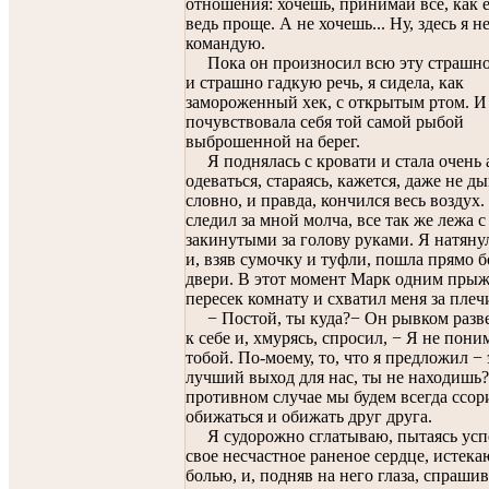
отношения: хочешь, принимай все, как е
ведь проще. А не хочешь... Ну, здесь я н
командую.
Пока он произносил всю эту страшн
и страшно гадкую речь, я сидела, как
замороженный хек, с открытым ртом. И
почувствовала себя той самой рыбой
выброшенной на берег.
Я поднялась с кровати и стала очень 
одеваться, стараясь, кажется, даже не д
словно, и правда, кончился весь воздух
следил за мной молча, все так же лежа с
закинутыми за голову руками. Я натяну
и, взяв сумочку и туфли, пошла прямо 
двери. В этот момент Марк одним пры
пересек комнату и схватил меня за плеч
− Постой, ты куда?− Он рывком разв
к себе и, хмурясь, спросил, − Я не пони
тобой. По-моему, то, что я предложил − 
лучший выход для нас, ты не находишь?
противном случае мы будем всегда ссор
обижаться и обижать друг друга.
Я судорожно сглатываю, пытаясь усп
свое несчастное раненое сердце, истек
болью, и, подняв на него глаза, спраши