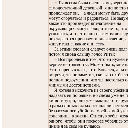
− Ты всегда была очень самоуверенн
самодостаточной девушкой, я ценю это в
продолжает он, − а люди могут быть др
могут огорчаться и радоваться. Не заду
какое это произведет впечатление на
окружающих, могут говорить не то, что
услышать, а то, что они на самом деле 
не стараются произвести впечатление, а
живут такие, какие они есть.
За этими словами следует очень долгая
потом я снова слышу голос Риты:
− Вся проблема в том, что ей нужен н
вернее не только ты. Может быть, мне 
Этот парень в кафе, этот Ковалев, а на 
встречи, ты не заметил, сколько их было
полном недоумении, что ты настолько о
мнимыми достоинствами.
Я хотела выскочить из своего убежи
надавать ей по башке, но слезы уже не 
кипят внутри, они уже выкипают наруж
о размазанных глазах останавливает мен
безрассудного убийства моей самой уж
соперницы в жизни. Стиснув зубы, жел
одного, чтобы они поскорее убрались о
иначе я за себя не ручаюсь.