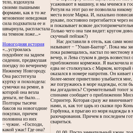
тело, вздохнула
усаживают в машину, и мы мчимся в го
своими пышными
Ритуля на этот раз не позволила никому
формами, как в то же
места возле Марка. И, нахально повисая
мгновение неведомая
рукаве, постоянно перегибается через н
сила подхватила ее и
и показывает всякие достопримечательн
швырнула, распластала
Только чего она там видит: кругом дово
на темном ложе...»
скучный пейзаж?)
Нас доставили в отель, как сами мон
Новогодняя история
называют − "Улаан-Баатор". Пока мы за
«...устроилась
пока размещались, настал по местному 
поудобнее на заднем
вечер, и Лева стуком в дверь возвестил 
сидении, предвкушая
приближении кормежки. Я выскочила и
поездку по вечернему
едва не столкнулась с Марком, который 
Нижнему Новгороду.
оказался в номере напротив. Он кивает 
Она расстегнула
более-менее приветливо улыбается мне, 
куртку и похолодела:
же погружаюсь в море надежды, если б
сумочки на ремне, в
вы догадались? Стремительный топот 
которой она везла
спинами сообщает о приближении Мис
деньги, не было…
Спринтер. Которая сразу же ввинчивае
Полторы тысячи
нами, и, как тот царь из сказки про Кон
баксов на новогодние
Горбунка, я прыгаю из моря надежды в 
покупки, причем
разочарования. Причем в последнем гот
половина из них
свариться.
− чужие. «Господи,
какой ужас! Где она?
01.00. Прсто замчательный ужин, тол