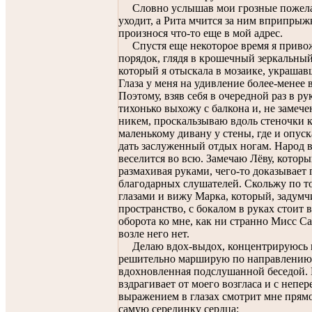
Словно услышав мои грозные пожела
уходит, а Рита мчится за ним вприпрыж
произнося что-то еще в мой адрес.
Спустя еще некоторое время я привож
порядок, глядя в крошечный зеркальны
который я отыскала в мозаике, украшав
Глаза у меня на удивление более-менее 
Поэтому, взяв себя в очередной раз в ру
тихонько выхожу с балкона и, не замече
никем, проскальзываю вдоль стеночки 
маленькому дивану у стены, где и опус
дать заслуженный отдых ногам. Народ в
веселится во всю. Замечаю Лёву, которы
размахивая руками, чего-то доказывает
благодарных слушателей. Скольжу по т
глазами и вижу Марка, который, задумч
пространство, с бокалом в руках стоит 
оборота ко мне, как ни странно Мисс С
возле него нет.
Делаю вдох-выдох, концентрируюсь 
решительно марширую по направлению 
вдохновленная подслушанной беседой.
вздрагивает от моего возгласа и с непе
выражением в глазах смотрит мне прямо
самую серединку сердца: