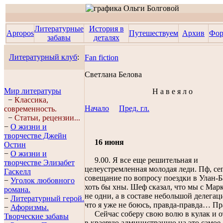
Литературные
История в
Apropos
Путешествуем
Архив
Фо
забавы
деталях
Литературный клуб
:
Fan fiction
Светланa Беловa
Мир литературы
Н а в е я л о
−
Классика,
Начало
Пред. гл.
современность.
−
Статьи, рецензии...
−
О жизни и
творчестве Джейн
16 июня
Остин
−
О жизни и
9.00. Я все еще решительная и
творчестве Элизабет
целеустремленная молодая леди. Пф, се
Гaскелл
совещание по вопросу поездки в Улан-Б
−
Уголок любовного
хоть бы хны. Шеф сказал, что мы с Мар
романа.
не одни, а в составе небольшой делегац
−
Литературный герой.
что я уже не боюсь, правда-правда… Пр
−
Афоризмы.
Сейчас соберу свою волю в кулак и 
Творческие забавы
в краевую администрацию на это самое