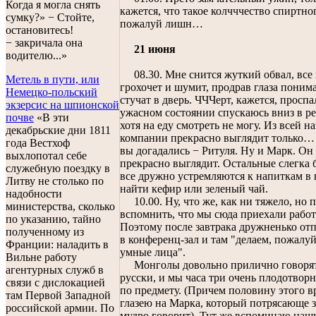
Когда я могла снять
кажется, что такое колчччество спиртно
сумку?» − Стойте,
пожалуй лишн…
остановитесь!
− закричала она
21 июня
водителю...»
08.30. Мне снится жуткий обвал, все
Метель в пути, или
грохочет и шумит, продрав глаза поним
Немецко-польский
стучат в дверь. ЧЧЧерт, кажется, проспа
экзерсис на шпионской
ужасном состоянии спускаюсь вниз в ре
почве
«В эти
хотя на еду смотреть не могу. Из всей н
декабрьские дни 1811
компании прекрасно выглядит только…
года Вестхоф
вы догадались − Ритуля. Ну и Марк. Он 
выхлопотал себе
прекрасно выглядит. Остальные слегка 
служебную поездку в
все дружно устремляются к напиткам в
Литву не столько по
найти кефир или зеленый чай.
надобности
10.00. Ну, что же, как ни тяжело, но 
министерства, сколько
вспомнить, что мы сюда приехали работ
по указанию, тайно
Поэтому после завтрака дружненько от
полученному из
в конференц-зал и там "делаем, пожалуй
Франции: наладить в
умные лица".
Вильне работу
Монголы довольно прилично говорят
агентурных служб в
русски, и мы часа три очень плодотвор
связи с дислокацией
по предмету. (Причем половину этого в
там Первой Западной
глазею на Марка, который потрясающе з
российской армии. По
мудро говорит). Тут же вспоминаю наш