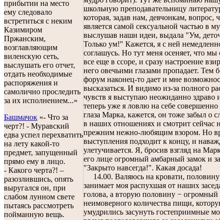
прибытии на место
школьную преподавательницу литерату
ему следовало
которая, задав нам, девчонкам, вопрос, 
встретиться с неким
является самой сексуальной частью в м
Казимиром
выслушав наши идеи, выдала "Ум, дето
Пржанским,
Только ум!" Кажется, я с ней немедленн
возглавляющим
соглашусь. Но тут меня осеняет, что мы
виленскую сеть,
все еще в ссоре, и сразу настроение взи
выслушать его отчет,
него овечьими глазами пропадает. Тем б
отдать необходимые
форум наконец-то дает и мне возможнос
распоряжения и
высказаться. И видимо из-за полного ра
самолично проследить
чувств я выступаю неожиданно здраво и
за их исполнением...»
теперь уже я ловлю на себе совершенно
глаза Марка, кажется, он тоже забыл о 
Башмачок
«- Что за
в наших отношениях и смотрит сейчас 
черт?! - Муравский
прежним нежно-любящим взором. Но в
едва успел перехватить
выступления подходит к концу, и нава
на лету какой-то
улетучивается. Я, бросив взгляд на Мар
предмет, запущенный
его лице огромный амбарный замок и з
прямо ему в лицо.
"Закрыто навсегда!". Какая досада!
- Какого черта?! –
14.00. Валяюсь на кровати, половину
разозлившись, опять
занимает моя распухшая от наших засе
выругался он, при
голова, а вторую половину − огромный
слабом лунном свете
неимоверного количества пищи, котору
пытаясь рассмотреть
умудрились засунуть гостеприимные м
пойманную вещь.