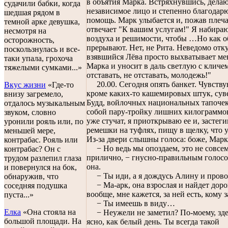
в объятия Марка. Встряхнувшись, дела
судачили бабки, когда
независимое лицо и степенно благодарю
шедшая рядом в
помощь. Марк улыбается и, пожав плеч
темной арке девушка,
отвечает "К вашим услугам!" Я набираю
несмотря на
воздуха и решимости, чтобы …Но как о
осторожность,
прерывают. Нет, не Рита. Неведомо отк
поскользнулась и все-
взявшийся Лёва просто выхватывает мен
таки упала, грохоча
Марка и уносит в даль светлую с кличе
тяжелыми сумками...»
отставать, не отставать, молодежь!"
20.00. Сегодня опять банкет. Чувству
Вкус жизни
«Где-то
кроме каких-то кашемировых штук, су
внизу загремело,
Будд, войлочных национальных тапочек
отдалось музыкальным
собой пару-тройку лишних килограммов
звуком, словно
уже стучат, я приоткрываю ее и, застеги
уронили рояль или, по
ремешки на туфлях, пищу в щелку, что 
меньшей мере,
Из-за двери слышны голоса: боже, Марк
контрабас. Рояль или
− Но ведь мы опоздаем, это не совсе
контрабас? Он с
прилично, − гнусно-правильным голос
трудом разлепил глаза
она.
и повернулся на бок,
− Ты иди, а я дождусь Алину и прово
обнаружив, что
− Ма-арк, она взрослая и найдет доро
соседняя подушка
вообще, мне кажется, за ней есть, кому з
пуста...»
− Ты имеешь в виду…
Елка
«Она стояла на
− Неужели не заметил? По-моему, зде
большой площади. На
ясно, как белый день. Ты всегда такой