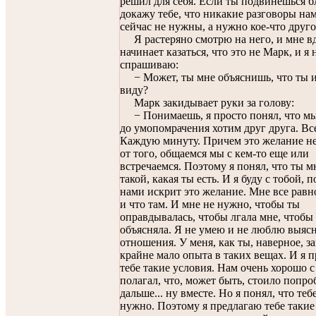
решил для себя. Если ты подвинешься б
докажу тебе, что никакие разговоры нам
сейчас не нужны, а нужно кое-что друго
Я растеряно смотрю на него, и мне в
начинает казаться, что это не Марк, и я
спрашиваю:
− Может, ты мне объяснишь, что ты 
виду?
Марк закидывает руки за голову:
− Понимаешь, я просто понял, что мы
до умопомрачения хотим друг друга. Все
Каждую минуту. Причем это желание не
от того, общаемся мы с кем-то еще или
встречаемся. Поэтому я понял, что ты 
такой, какая ты есть. И я буду с тобой, 
нами искрит это желание. Мне все равно
и что там. И мне не нужно, чтобы ты
оправдывалась, чтобы лгала мне, чтобы 
объясняла. Я не умею и не люблю выяс
отношения. У меня, как ты, наверное, з
крайне мало опыта в таких вещах. И я 
тебе такие условия. Нам очень хорошо с
полагал, что, может быть, стоило попро
дальше... ну вместе. Но я понял, что теб
нужно. Поэтому я предлагаю тебе такие