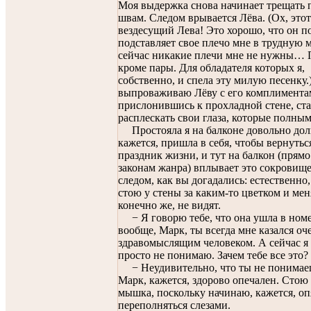
Моя выдержка снова начинает трещать 
швам. Следом врывается Лёва. (Ох, этот
вездесущий Лева! Это хорошо, что он п
подставляет свое плечо мне в трудную 
сейчас никакие плечи мне не нужны… 
кроме пары. Для обладателя которых я,
собственно, и спела эту милую песенку.)
выпроваживаю Лёву с его комплимента
прислонившись к прохладной стене, ст
расплескать свои глаза, которые полны
Простояла я на балконе довольно дол
кажется, пришла в себя, чтобы вернутьс
праздник жизни, и тут на балкон (прямо
законам жанра) вплывает это сокровище
следом, как вы догадались: естественно
стою у стены за каким-то цветком и мен
конечно же, не видят.
− Я говорю тебе, что она ушла в номе
вообще, Марк, ты всегда мне казался оч
здравомыслящим человеком. А сейчас я 
просто не понимаю. Зачем тебе все это?
− Неудивительно, что ты не понимае
Марк, кажется, здорово опечален. Стою 
мышка, поскольку начинаю, кажется, оп
переполняться слезами.