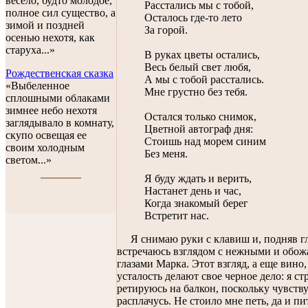
весело, будто молодое,
Расстались мы с тобой,
полное сил существо, а
Осталось где-то лето
зимой и поздней
За горой.
осенью нехотя, как
старуха...»
В руках цветы остались,
Весь белый свет любя,
Рождественская сказка
А мы с тобой расстались.
«Выбеленное
Мне грустно без тебя.
сплошными облаками
зимнее небо нехотя
Остался только снимок,
заглядывало в комнату,
Цветной автограф дня:
скупо освещая ее
Стоишь над морем синим
своим холодным
Без меня.
светом...»
Я буду ждать и верить,
Настанет день и час,
Когда знакомый берег
Встретит нас.
Я снимаю руки с клавиш и, подняв гл
встречаюсь взглядом с нежными и об
глазами Марка. Этот взгляд, а еще вино,
усталость делают свое черное дело: я с
ретируюсь на балкон, поскольку чувств
расплачусь. Не стоило мне петь, да и пи