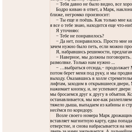
− Тебя давно не было видно, все хор
Бодро киваю в ответ, а Марк, накло
ближе, негромко произносит:
− Ты еще и поёшь. Как только мне каж
я все о тебе знаю, находится еще что-ни
Я уточняю:
− Тебе не понравилось?
− Да нет, понравилось. Просто мне и
зачем нужно было петь, если можно про
Я, набравшись решимости, предлага
− Наверное, мы должны поговорить
размолвке. Только нам нужно ...
− …выбраться отсюда,− продолжает 
потом берет меня под руку, и мы продви
выходу. Оказавшись в холле стремитель
лифтам, заходим в открывшиеся двери,
нажимает кнопку, и, не успевают двери 
мы бросаемся друг к другу в объятия. К
останавливается, мы кое-как разлепляем
тяжело дыша, выпадаем из кабины и ст
несёмся по коридору.
Возле своего номера Марк дрожащим
вставляет магнитную карту, едва попада
отверстие, и снова набрасывается на мен
дверь за нами закрывается. А дальнейше