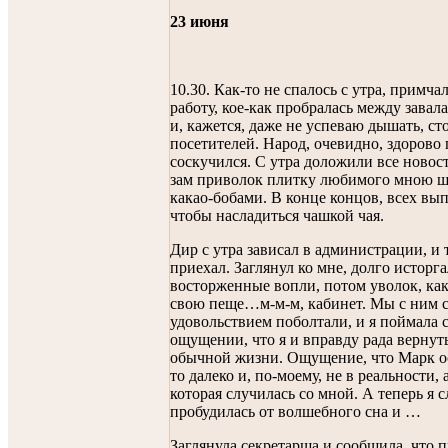
23 июня
10.30. Как-то не спалось с утра, примча
работу, кое-как пробралась между завал
и, кажется, даже не успеваю дышать, ст
посетителей. Народ, очевидно, здорово
соскучился. С утра доложили все новос
зам приволок плитку любимого мною ш
какао-бобами. В конце концов, всех вы
чтобы насладиться чашкой чая.
Дир с утра зависал в администрации, и 
приехал. Заглянул ко мне, долго исторга
восторженные вопли, потом уволок, как
свою пеще…м-м-м, кабинет. Мы с ним 
удовольствием поболтали, и я поймала с
ощущении, что я и вправду рада вернуть
обычной жизни. Ощущение, что Марк ос
то далеко и, по-моему, не в реальности, а
которая случилась со мной. А теперь я 
пробудилась от волшебного сна и …
Заглянула секретарша и сообщила, что 