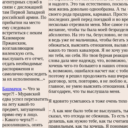
агентурных служб в
и надолго. Это так естественно, посколь
связи с дислокацией
моя жизнь довольно однообразна. А ты 
там Первой Западной
своего рода праздник, карнавал. Прост
российской армии. По
последних дней перед поездкой и во вр
прибытии на место
несколько отрезвили меня. Мое самое г
ему следовало
желание, чтобы ты была моей безраздел
встретиться с неким
абсолютно. На это ты, безусловно, не п
Казимиром
я ведь уже не мальчишка, чтобы бегать з
Пржанским,
обижаться, выяснять отношения, вылав
возглавляющим
каких-то твоих кавалеров. Я не хочу ун
виленскую сеть,
ни тебя, ни себя. Но твоя бурная реакци
выслушать его отчет,
слова дала мне надежду, что, возможно,
отдать необходимые
хочешь чего-то большего в наших отнош
распоряжения и
я, возможно, ошибался насчет нас с тоб
самолично проследить
поэтому я решил продолжить наш вчер
за их исполнением...»
разговор, хотя, повторяю, я не люблю и,
главное, не умею выяснять отношения. 
Башмачок
«- Что за
благодарен, что ты выслушала меня.
черт?! - Муравский
едва успел перехватить
Я ядовито усмехаюсь и тоже очень тихо
на лету какой-то
предмет, запущенный
− А как мне было тебя не выслушать, ты
прямо ему в лицо.
сказал, что отсюда не сбежишь. То есть 
- Какого черта?! –
делаешь, как нужно тебе, как ты считае
разозлившись, опять
правильным, как ты хочешь. Я понимаю