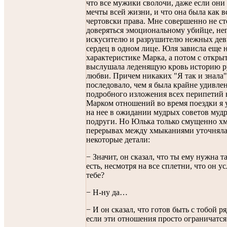
что все мужики сволочи, даже если о
мечты всей жизни, и что она была как в
чертовски права. Мне совершенно не с
доверяться эмоциональному убийце, не
искусителю и разрушителю нежных де
сердец в одном лице. Юля зависла еще 
характеристике Марка, а потом с откры
выслушала леденящую кровь историю 
любви. Причем никаких "Я так и знала"
последовало, чем я была крайне удивле
подробного изложения всех перипетий 
Марком отношений во время поездки я 
на нее в ожидании мудрых советов муд
подруги. Но Юлька только смущенно хм
перерывах между хмыканиями уточнял
некоторые детали:
− Значит, он сказал, что ты ему нужна та
есть, несмотря на все сплетни, что он у
тебе?
− Н-ну да…
− И он сказал, что готов быть с тобой р
если эти отношения просто ограничатся