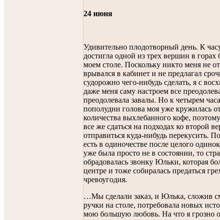
24 июня
Удивительно плодотворный день. К часу
достигла одной из трех вершин в горах 
моем столе. Поскольку никто меня не от
врывался в кабинет и не предлагал сроч
судорожно чего-нибудь сделать, я с во
даже меня саму настроем все преодолев
преодолевала завалы. Но к четырем час
пополудни голова моя уже кружилась о
количества выхлебанного кофе, поэтому
все же сдаться на подходах ко второй в
отправиться куда-нибудь перекусить. П
есть в одиночестве после целого одинок
уже была просто не в состоянии, то стр
обрадовалась звонку Юльки, которая бо
центре и тоже собиралась предаться гре
чревоугодия.
…Мы сделали заказ, и Юлька, сложив 
ручки на столе, потребовала новых ист
мою большую любовь. На что я грозно о