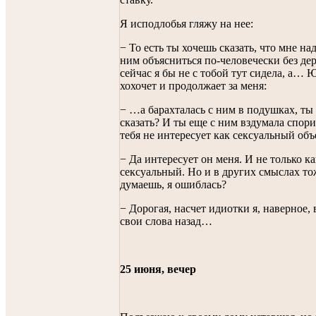
Я исподлобья гляжу на нее:
− То есть ты хочешь сказать, что мне на
ним объясниться по-человечески без де
сейчас я бы не с тобой тут сидела, а… 
хохочет и продолжает за меня:
− …а барахталась с ним в подушках, ты 
сказать? И ты еще с ним вздумала спори
тебя не интересует как сексуальный объ
− Да интересует он меня. И не только ка
сексуальный. Но и в других смыслах то
думаешь, я ошиблась?
− Дорогая, насчет идиотки я, наверное,
свои слова назад…
25 июня, вечер