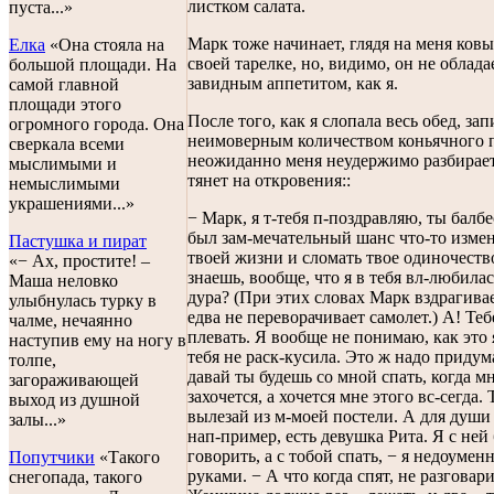
листком салата.
пуста...»
Марк тоже начинает, глядя на меня ковы
Елка
«Она стояла на
своей тарелке, но, видимо, он не облада
большой площади. На
завидным аппетитом, как я.
самой главной
площади этого
После того, как я слопала весь обед, зап
огромного города. Она
неимоверным количеством коньячного 
сверкала всеми
неожиданно меня неудержимо разбирает
мыслимыми и
тянет на откровения::
немыслимыми
украшениями...»
− Марк, я т-тебя п-поздравляю, ты балбе
был зам-мечательный шанс что-то измен
Пастушка и пират
твоей жизни и сломать твое одиночеств
«− Ах, простите! –
знаешь, вообще, что я в тебя вл-любилас
Маша неловко
дура? (При этих словах Марк вздрагивае
улыбнулась турку в
едва не переворачивает самолет.) А! Теб
чалме, нечаянно
плевать. Я вообще не понимаю, как это
наступив ему на ногу в
тебя не раск-кусила. Это ж надо придум
толпе,
давай ты будешь со мной спать, когда м
загораживающей
захочется, а хочется мне этого вс-сегда.
выход из душной
вылезай из м-моей постели. А для души
залы...»
нап-пример, есть девушка Рита. Я с ней
говорить, а с тобой спать, − я недоумен
Попутчики
«Такого
руками. − А что когда спят, не разговар
снегопада, такого