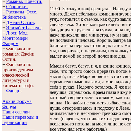
−
Романы. Повести.
−
Сборники.
11.00. Захожу в конференц-зал. Народу 
−
Рассказы. Эссe.
много. Даже небольшая компания журна
Библиотека
углу, готовятся к съемке, как будто зак
−
Джейн Остин,
сделку века. Хотя в контракте действит
−
Элизабет Гaскелл,
фигурирует кругленькая сумма, и на по
−
Люси Мод
даже приехали два министра, ну и наш 
Монтгомери
не последний человек. Короче, завтра м
Фандом
блистать на первых страницах газет. Но 
−
Фанфики по
мы, наверняка, и не увидим, поскольку 
романам Джейн
вылет домой во второй половине дня.
Остин.
−
Фанфики по
Мысли бегут, бегут, и я, в конце концов
произведениям
себе, что просто боюсь прервать поток 
классической
мыслей, иначе Марк ворвется в них св
литературы и
стремительными шагами, а мне надо до
кинематографа.
себя в руках. Недолго осталось. Я же в
−
Фанарт.
девушка, справлюсь. Краем глаза вижу 
который сверлит меня взглядом, как тол
Архив форума
вошла. Но, дабы не сломать зыбкое спо
Форум
душе, отворачиваюсь и подхожу к Леве,
Наши ссылки
внимательно и несколько тревожно смо
Наши переводы и
меня (надеюсь, что никаких следов вче
публикации
вселенского потопа на моем лице не ост
все утро над этим работала.)