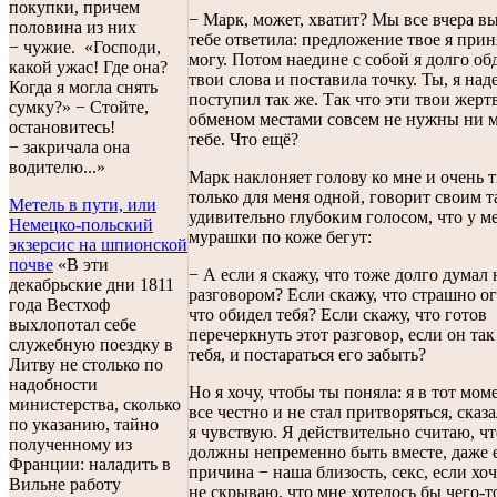
покупки, причем
− Марк, может, хватит? Мы все вчера в
половина из них
тебе ответила: предложение твое я прин
− чужие. «Господи,
могу. Потом наедине с собой я долго о
какой ужас! Где она?
твои слова и поставила точку. Ты, я над
Когда я могла снять
поступил так же. Так что эти твои жерт
сумку?» − Стойте,
обменом местами совсем не нужны ни м
остановитесь!
тебе. Что ещё?
− закричала она
водителю...»
Марк наклоняет голову ко мне и очень т
только для меня одной, говорит своим 
Метель в пути, или
удивительно глубоким голосом, что у м
Немецко-польский
мурашки по коже бегут:
экзерсис на шпионской
почве
«В эти
− А если я скажу, что тоже долго думал
декабрьские дни 1811
разговором? Если скажу, что страшно ог
года Вестхоф
что обидел тебя? Если скажу, что готов
выхлопотал себе
перечеркнуть этот разговор, если он так
служебную поездку в
тебя, и постараться его забыть?
Литву не столько по
надобности
Но я хочу, чтобы ты поняла: я в тот мом
министерства, сколько
все честно и не стал притворяться, сказа
по указанию, тайно
я чувствую. Я действительно считаю, ч
полученному из
должны непременно быть вместе, даже е
Франции: наладить в
причина − наша близость, секс, если хоч
Вильне работу
не скрываю, что мне хотелось бы чего-т