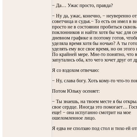
− Да… Ужас просто, правда?
− Ну да, ужас, конечно, − неуверенно о
советчица и судья.− То есть он имел в ви
просто не в состоянии пробиться сквоз
поклонников и найти хотя бы час для се
дневном графике и поэтому готов, чтоб
уделяла время хотя бы ночью? А ты гот
уделять ему все свое время, но он этог
По крайней мере. Мне-то понятно, что 
запутались оба, кто чего хочет друг от д
Я со вздохом отвечаю:
− Ну, слава богу. Хоть кому-то что-то по
Потом Юльку осеняет:
− Ты знаешь, на твоем месте я бы откры
свое сердце. Иногда это помогает… Гос
еще! − она испуганно смотрит на мое
ошеломленное лицо.
Я едва не сползаю под стол и тихо ей о