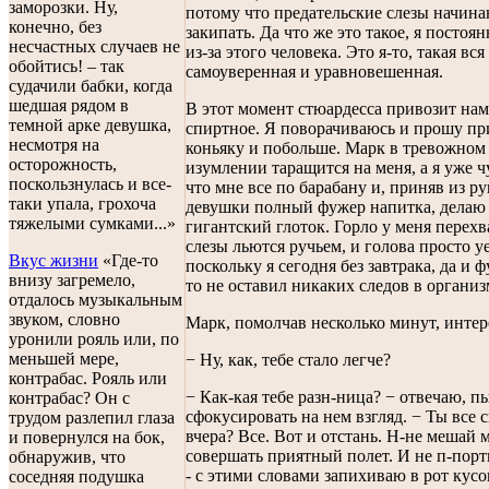
заморозки. Ну,
потому что предательские слезы начина
конечно, без
закипать. Да что же это такое, я постоя
несчастных случаев не
из-за этого человека. Это я-то, такая вся
обойтись! – так
самоуверенная и уравновешенная.
судачили бабки, когда
шедшая рядом в
В этот момент стюардесса привозит нам
темной арке девушка,
спиртное. Я поворачиваюсь и прошу пр
несмотря на
коньяку и побольше. Марк в тревожном
осторожность,
изумлении таращится на меня, а я уже ч
поскользнулась и все-
что мне все по барабану и, приняв из р
таки упала, грохоча
девушки полный фужер напитка, делаю
тяжелыми сумками...»
гигантский глоток. Горло у меня перехв
слезы льются ручьем, и голова просто у
Вкус жизни
«Где-то
поскольку я сегодня без завтрака, да и 
внизу загремело,
то не оставил никаких следов в организ
отдалось музыкальным
звуком, словно
Марк, помолчав несколько минут, интер
уронили рояль или, по
меньшей мере,
− Ну, как, тебе стало легче?
контрабас. Рояль или
− Как-кая тебе разн-ница? − отвечаю, п
контрабас? Он с
сфокусировать на нем взгляд. − Ты все с
трудом разлепил глаза
вчера? Все. Вот и отстань. Н-не мешай 
и повернулся на бок,
совершать приятный полет. И не п-порт
обнаружив, что
- с этими словами запихиваю в рот кус
соседняя подушка