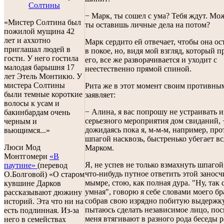
Солтины
− Марк, ты сошел с ума? Тебя ждут. Мо
«Мистер Солтина был
ты оставишь личные дела на потом?
пожилой мущина 42
лет и аххотно
Марк сердито ей отвечает, чтобы она ос
приглашал людей в
в покое, но, видя мой взгляд, который п
гости. У него гостила
его, все же разворачивается и уходит с
малодая барышня 17
неестественно прямой спиной.
лет Этель Монтикю. У
мистера Солтины
Рита же в этот момент своим противны
были темные короткие
заявляет:
волосы к усам и
− Алина, я вас попрошу не устраивать и
бакинбардам очень
серьезного мероприятия дом свиданий, −
черным и
дожидаясь пока я, м-м-м, например, про
вьющимся...»
шпагой насквозь, быстренько убегает вс
Люси Мод
Марком.
Монтгомери
«В
Я, не успев не только взмахнуть шпагой
паутине»
(перевод
что-нибудь путное ответить этой занос
О.Болговой) «О старом
мымре, стою, как полная дура. "Ну, так 
кувшине Дарков
умная", говорю я себе словами моего бр
рассказывают дюжину
собрав свою изрядно побитую выдержку
историй. Эта что ни на
пытаюсь сделать независимое лицо, пос
есть подлинная. Из-за
меня втягивают в разного рода беседы 
него в семействах