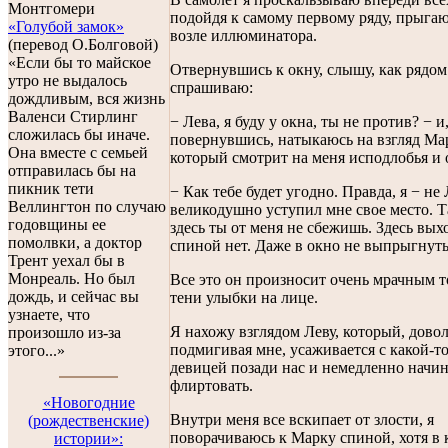
Монтгомери
подойдя к самому первому ряду, прыгаю
«Голубой замок»
возле иллюминатора.
(перевод О.Болговой)
«Если бы то майское
Отвернувшись к окну, слышу, как рядом 
утро не выдалось
спрашиваю:
дождливым, вся жизнь
Валенси Стирлинг
− Лева, я буду у окна, ты не против? − и
сложилась бы иначе.
повернувшись, натыкаюсь на взгляд Ма
Она вместе с семьей
который смотрит на меня исподлобья и 
отправилась бы на
пикник тети
− Как тебе будет угодно. Правда, я − не
Веллингтон по случаю
великодушно уступил мне свое место. Т
годовщины ее
здесь ты от меня не сбежишь. Здесь выхо
помолвки, а доктор
спиной нет. Даже в окно не выпрыгнуть
Трент уехал бы в
Монреаль. Но был
Все это он произносит очень мрачным т
дождь, и сейчас вы
тени улыбки на лице.
узнаете, что
Я нахожу взглядом Леву, который, дово
произошло из-за
подмигивая мне, усаживается с какой-т
этого...»
девицей позади нас и немедленно начин
флиртовать.
«Новогодниe
Внутри меня все вскипает от злости, я
(рождественские)
поворачиваюсь к Марку спиной, хотя в 
истории»: