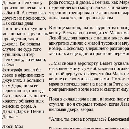
рода господа и дамы. Замечаю, как Мар
Дарков и Пенхаллоу
периодически смотрит на часы и на мен
произошло несколько
утренние тренировки независимого вы
событий. А несколько
лица, кажется, не прошли даром.
других не произошло.
Как сказал дядя
В конце концов, пытка фуршетом подхо
Пиппин, этот кувшин
концу. Весь народ расходится. Марк вме
мог попасть в руки как
Левой задерживаются с нашим заказчико
провидения, так и
аккуратно линяю с милой тусовки и мчус
дьявола. Во всяком
номер. Поскольку вчерашнего разговора
случае, не будь того
хватило, а еще один я просто не пережив
кувшина, Питер
Пенхаллоу, возможно,
…Мы снова в аэропорту. Вылет букваль
сейчас
несколько минут, уже объявлена посадк
фотографировал бы
хваткой держусь за Леву, чтобы Марк н
львов в африканских
ко мне со своими разговорами. Но тот т
джунглях, а Большой
мрачно поглядывает на нас и на Риту, к
Сэм Дарк, по всей
подпрыгивает возле него и смотрит ему 
вероятности, никогда
бы не научился ценить
Пока я складывала вещи, в номер пару р
красоту обнаженных
стучали, но я открыла только, когда Лева
женских форм. А
выломав дверь, заорал:
Дэнди Дарк и Пенни
Дарк...»
"Алин, ты снова потерялась? Выезжаем
Люси Мод
В самолет я проскальзываю впереди все