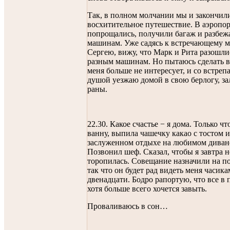
Так, в полном молчании мы и закончил
восхитительное путешествие. В аэропор
попрощались, получили багаж и разбеж
машинам. Уже садясь к встречающему м
Сергею, вижу, что Марк и Рита разошли
разным машинам. Но пытаюсь сделать ви
меня больше не интересует, и со встреп
душой уезжаю домой в свою берлогу, за
раны.
22.30. Какое счастье − я дома. Только ч
ванну, выпила чашечку какао с тостом и
заслуженном отдыхе на любимом диван
Позвонил шеф. Сказал, чтобы я завтра н
торопилась. Совещание назначили на по
так что он будет рад видеть меня часика
двенадцати. Бодро рапортую, что все в 
хотя больше всего хочется завыть.
Проваливаюсь в сон…