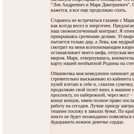
"Лев Андреевич и Марк Дмитриевич". О
кажется, я все еще продолжаю спать.
Стараюсь не встречаться глазами с Мар
как всегда весел и энергичен. Предлага
наш свежеиспеченный контракт. Я отне
прикрываясь срочными делами. Уговари
пытается только дир, а Лева, как мудрый
смотрит на меня всепонимающим взоро
останавливает моего шефа, отпуская ме
миром. Марк, отвернувшись, вниматель
карту нашей необъятной Родины на сте
Обшивочка моя немедленно начинает д
стремительно выскакиваю из кабинета 
пулей влетаю к себе и, схватив сумочку,
продолжаю свой полет вниз, к машине и
проспекту, по набережной, через мост −
конце концов, имею полное право посла
работу на сегодня. Лучше приеду завтра
тишине посижу в завалах бумаг. По кра
никто не будет неожиданно появляться 
будоражить нежное девичье сердце.