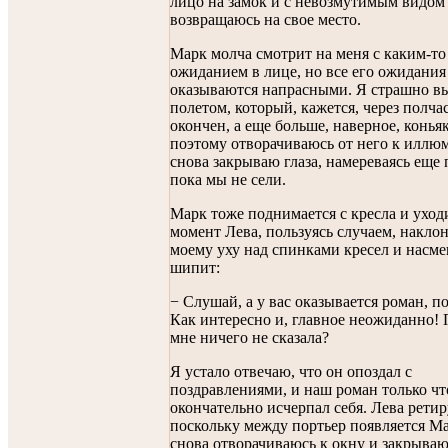
лицо на замок и с невозмутимым видом
возвращаюсь на свое место.
Марк молча смотрит на меня с каким-то
ожиданием в лице, но все его ожидания
оказываются напрасными. Я страшно в
полетом, который, кажется, через полчас
окончен, а еще больше, наверное, конья
поэтому отворачиваюсь от него к иллю
снова закрываю глаза, намереваясь еще 
пока мы не сели.
Марк тоже поднимается с кресла и уходи
момент Лева, пользуясь случаем, наклон
моему уху над спинками кресел и насм
шипит:
− Слушай, а у вас оказывается роман, п
Как интересно и, главное неожиданно!
мне ничего не сказала?
Я устало отвечаю, что он опоздал с
поздравлениями, и наш роман только чт
окончательно исчерпал себя. Лева ретир
поскольку между портьер появляется Ма
снова отворачиваюсь к окну и закрываю 