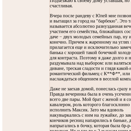
Подъезжаю к своему дому уставшая, но
счастливая.
Вчера после рандеву с Юлей мне позво
и вытащил за город на "барбекю". Это т
называется абсолютно разнузданная веч
участием его семейства, ближайших сос
даче − двух молодых семейных пар, ну 
конечно. Причем к жаренному на углях 
прилагается еще и исключительно замеч
банька с хорошей такой бочечкой холод
для контраста. Поэтому я даже долго и 
раздумывала над выбором: или валяться
диване, треская сладости и глядя какой-
романтический фильмец с К**Ф**, или
наслаждаться общением в веселой комп
Даже не заехав домой, понеслась сразу н
Правда вечеринка была в очень усеченн
всего две пары. Мой брат с женой и я с
кавалером, роль которого благосклонно
исполнить Максик. Зато мы вдоволь
накувыркались с ним на лужайке, до з
кончиков ресниц напарились в баньке, 
напрыгались в бочку, которая была бр-р
холодная. Ну и где-то к 2-м часам ночи 