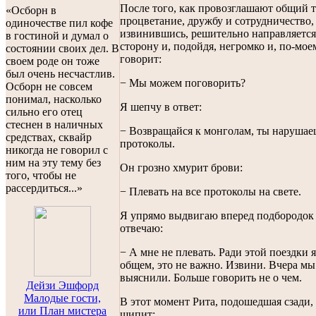
После того, как провозглашают общий т
«Осборн в
процветание, дружбу и сотрудничество,
одиночестве пил кофе
извинившись, решительно направляется
в гостиной и думал о
сторону и, подойдя, негромко и, по-мое
состоянии своих дел. В
говорит:
своем роде он тоже
был очень несчастлив.
− Мы можем поговорить?
Осборн не совсем
понимал, насколько
Я шепчу в ответ:
сильно его отец
стеснен в наличных
− Возвращайся к монголам, ты нарушае
средствах, сквайр
протоколы.
никогда не говорил с
ним на эту тему без
Он грозно хмурит брови:
того, чтобы не
рассердиться...»
− Плевать на все протоколы на свете.
Я упрямо выдвигаю вперед подбородок 
отвечаю:
− А мне не плевать. Ради этой поездки
общем, это не важно. Извини. Вчера мы
выяснили. Больше говорить не о чем.
Дейзи Эшфорд
Малодые гости,
В этот момент Рита, подошедшая сзади,
или План мистера
шипит: