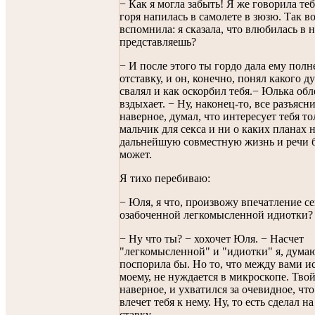
− Как я могла забыть! Я же говорила теб
горя напилась в самолете в зюзю. Так во
вспомнила: я сказала, что влюбилась в н
представляешь?
− И после этого ты гордо дала ему пол
отставку, и он, конечно, понял какого д
свалял и как оскорбил тебя.− Юлька об
вздыхает. − Ну, наконец-то, все разъясн
наверное, думал, что интересует тебя то
мальчик для секса и ни о каких планах 
дальнейшую совместную жизнь и речи 
может.
Я тихо перебиваю:
− Юля, я что, произвожу впечатление с
озабоченной легкомысленной идиотки?
− Ну что ты? − хохочет Юля. − Насчет
"легкомысленной" и "идиотки" я, дума
поспорила бы. Но то, что между вами ис
моему, не нуждается в микроскопе. Тво
наверное, и ухватился за очевидное, чт
влечет тебя к нему. Ну, то есть сделал на
ставку.