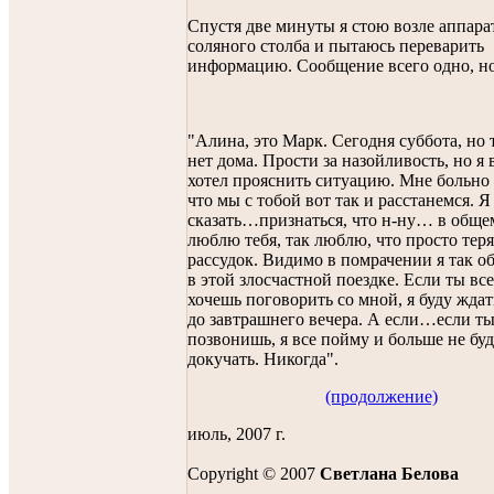
Спустя две минуты я стою возле аппара
соляного столба и пытаюсь переварить
информацию. Сообщение всего одно, но 
"Алина, это Марк. Сегодня суббота, но 
нет дома. Прости за назойливость, но я 
хотел прояснить ситуацию. Мне больно 
что мы с тобой вот так и расстанемся. Я
сказать…признаться, что н-ну… в общем
люблю тебя, так люблю, что просто тер
рассудок. Видимо в помрачении я так о
в этой злосчастной поездке. Если ты вс
хочешь поговорить со мной, я буду ждат
до завтрашнего вечера. А если…если ты
позвонишь, я все пойму и больше не буд
докучать. Никогда".
(продолжение)
июль, 2007 г.
Copyright © 2007
Светланa Беловa