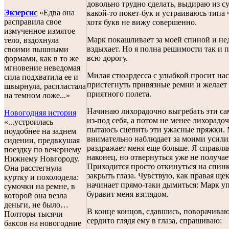
довольно трудно сделать, выдираю из с
Экзерсис
«Едва она
какой-то покет-бук и устраиваюсь типа 
расправила свое
хотя букв не вижу совершенно.
измученное измятое
Марк покашливает за моей спиной и не
тело, вздохнула
вздыхает. Но я полна решимости так и 
своими пышными
всю дорогу.
формами, как в то же
мгновение неведомая
Милая стюардесса с улыбкой просит нас
сила подхватила ее и
пристегнуть привязные ремни и желает
швырнула, распластала
приятного полета.
на темном ложе...»
Начинаю лихорадочно выгребать эти с
Новогодняя история
из-под себя, а потом не менее лихорадо
«...устроилась
пытаюсь сцепить эти ужасные пряжки.
поудобнее на заднем
внимательно наблюдает за моими усили
сидении, предвкушая
раздражает меня еще больше. Я справля
поездку по вечернему
наконец, но отвернуться уже не получае
Нижнему Новгороду.
Приходится просто откинуться на спинк
Она расстегнула
закрыть глаза. Чувствую, как правая ще
куртку и похолодела:
начинает прямо-таки дымиться: Марк у
сумочки на ремне, в
буравит меня взглядом.
которой она везла
деньги, не было…
В конце концов, сдавшись, поворачиваю
Полторы тысячи
сердито глядя ему в глаза, спрашиваю:
баксов на новогодние