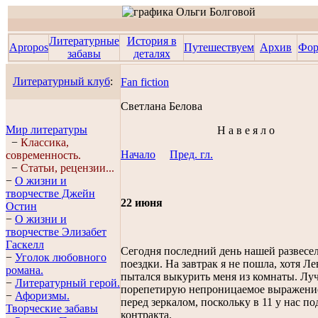
Литературные
История в
Apropos
Путешествуем
Архив
Фо
забавы
деталях
Литературный клуб
:
Fan fiction
Светланa Беловa
Мир литературы
Н а в е я л о
−
Классика,
Начало
Пред. гл.
современность.
−
Статьи, рецензии...
−
О жизни и
творчестве Джейн
22 июня
Остин
−
О жизни и
творчестве Элизабет
Гaскелл
Сегодня последний день нашей развесе
−
Уголок любовного
поездки. На завтрак я не пошла, хотя Ле
романа.
пытался выкурить меня из комнаты. Лу
−
Литературный герой.
порепетирую непроницаемое выражени
−
Афоризмы.
перед зеркалом, поскольку в 11 у нас п
Творческие забавы
контракта.