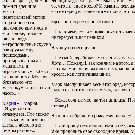
Женщина должна раз − лежать, и два − т
снегопада… Давно не
то, что ли, твое кредо? И заявить девушк
помнят здешние
его интересует только ниже пояса, это к
места… -
незатейливый мотив
Здесь он негромко перебивает:
старой песенки
навязчиво крутился в
− Ну почему только ниже пояса, ты мен
его голове, пока он
интересуешь вся целиком.
шел к входу в
метрополитен, искусно
Я машу на него рукой:
лавируя между
пешеходами,
− Не смей перебивать меня, я и сама с-с
припаркованными
Хотя… Пожалуй, зак-кончим на этом, я 
машинами и
сказала, − из меня выходит весь запал, и
огромными сугробами,
кресле, как лопнувшая шина.
завалившими Москву
буквально «по
Марк выслушивает весь этот бред, кото
макушку» за несколько
выдала, а потом, тихо смеясь, заявляет:
часов...»
− Боже, солнце мое, да ты напилась! Пр
Мария
«− Мария!
стельку!
Я удивленно
оглянулась. Кто может
Я сдвигаю брови и грожу ему пальцем:
звать меня по имени
здесь, в абсолютно
− П-попрошу не вмешиваться и не указы
чужом районе...»
мне проводить свое свободное время. М