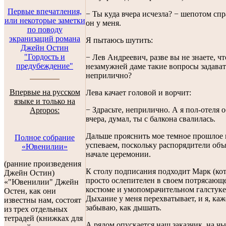
Первые впечатления,
− Ты куда вчера исчезла? − шепотом сп
или некоторые заметки
он у меня.
по поводу
экранизаций романа
Я пытаюсь шутить:
Джейн Остин
"Гордость и
− Лев Андреевич, разве вы не знаете, чт
предубеждение"
незамужней даме такие вопросы задават
неприлично?
Впервые на русском
Лева качает головой и ворчит:
языке и только на
− Здрасьте, неприлично. А я пол-отеля 
Apropos:
вчера, думал, ты с балкона свалилась.
Дальше прояснить мое темное прошлое
Полное собрание
успеваем, поскольку распорядители объ
«Ювенилии»
начале церемонии.
(ранние произведения
К столу подписания подходит Марк (ко
Джейн Остин)
просто ослепителен в своем потрясающ
«"Ювенилии" Джейн
костюме и умопомрачительном галстуке
Остен, как они
Дыхание у меня перехватывает, и я, каж
известны нам, состоят
забываю, как дышать.
из трех отдельных
тетрадей (книжках для
А рядом опускается наш заказчик, на чь