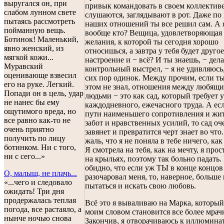
выругался он, при
привык командовать в своем коллективе,
слабом лунном свете
слушаются, заглядывают в рот. Даже по
пытаясь рассмотреть
наших отношений ты все решил сам. А я
пойманную вещь.
вообще кто? Вещица, удовлетворяющая
Ботинок! Маленький,
желания, к которой ты сегодня хорошо
явно женский, из
относишься, а завтра у тебя будет другое
мягкой кожи...
настроение и − всё? И ты знаешь, − дел
Муравский
контрольный выстрел, − я не удивляюсь,
оценивающе взвесил
сих пор одинок. Между прочим, если ты
его на руке. Легкий.
этом не знал, отношения между любящ
Попади он в цель, удар
людьми − это как сад, который требует 
не нанес бы ему
каждодневного, ежечасного труда. А ес
ощутимого вреда, но
пути наименьшего сопротивления и жит
все равно как-то не
забот и нравственных усилий, то сад оч
очень приятно
завянет и превратится черт знает во что
получить по лицу
жаль, что я не поняла в тебе ничего, как
ботинком. Ни с того,
Я смотрела на тебя, как на мечту, я прос
ни с сего...»
на крыльях, поэтому так больно падать.
обидно, что если уж ТЫ в конце концов
О, малыш, не плачь...
разочаровал меня, то, наверное, больше
«...чего и следовало
пытаться и искать свою любовь.
ожидать! Три дня
продержалась теплая
Всё это я вываливаю на Марка, которы
погода, все растаяло, а
моим словом становится все более мрач
нынче ночью снова
Закончив, я отворачиваюсь к иллюминат