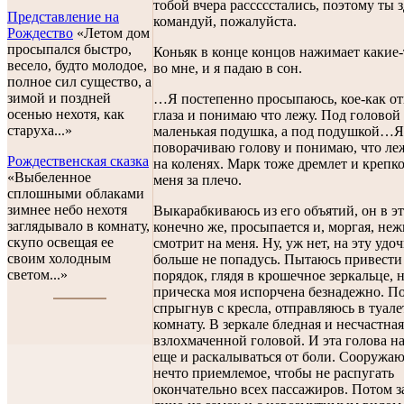
тобой вчера рассссстались, поэтому ты з
Представление на
командуй, пожалуйста.
Рождество
«Летом дом
просыпался быстро,
Коньяк в конце концов нажимает какие
весело, будто молодое,
во мне, и я падаю в сон.
полное сил существо, а
зимой и поздней
…Я постепенно просыпаюсь, кое-как о
осенью нехотя, как
глаза и понимаю что лежу. Под головой
старуха...»
маленькая подушка, а под подушкой…Я
поворачиваю голову и понимаю, что ле
Рождественская сказка
на коленях. Марк тоже дремлет и крепк
«Выбеленное
меня за плечо.
сплошными облаками
зимнее небо нехотя
Выкарабкиваюсь из его объятий, он в эт
заглядывало в комнату,
конечно же, просыпается и, моргая, не
скупо освещая ее
смотрит на меня. Ну, уж нет, на эту удоч
своим холодным
больше не попадусь. Пытаюсь привести 
светом...»
порядок, глядя в крошечное зеркальце, 
прическа моя испорчена безнадежно. По
спрыгнув с кресла, отправляюсь в туал
комнату. В зеркале бледная и несчастна
взлохмаченной головой. И эта голова н
еще и раскалываться от боли. Сооружаю
нечто приемлемое, чтобы не распугать
окончательно всех пассажиров. Потом 