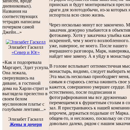
записей, вроде
приисках и будут монтироваться пресл
дневниковых).
драги для золотодобычи, из-за которых 
Названия на
испортила всю свою жизнь.
соответствующих
тетрадях написаны
Через несколько минут все закончено. 
почерком самой
заказчик дежурно улыбаются в объекти
Джейн...»
фотокамер. Хотя у заказчика улыбка каж
искренней, чем у моего возлюбленного. 
уже, наверное, не моего. После нашего
Элизабет Гаскелл
вчерашнего разговора, Марк, наверняка
«Север и Юг»
найдет мне замену. А я уйду в монастыр
«Как и подозревала
В голове всплывает оптимистичная мыс
Маргарет, Эдит уснула.
монастырь, видимо, следует выбирать 
Она лежала,
Эта мысль несколько приободряет меня,
свернувшись на
самым я стараюсь слегка оживить свое 
диване, в гостиной
кажется, совершенно умершее сердце. Ну
дома на Харли-стрит и
естественно, после подписания и
выглядела прелестно в
фотографирования мы все дружненько
своем белом
перемещаемся к фуршетным столам в с
муслиновом платье с
зал. Я пристраиваюсь к нашей компании,
голубыми лентами...»
впрочем, держаться подальше от Марка. 
общем-то, и несложно, поскольку он ст
Элизабет Гаскелл
довольно далеко, рядом с нашим заказч
Жены и дочери