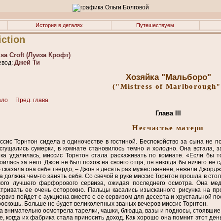
История в деталях
Путешествуем
iction
sa Croft (Луиза Крофт)
Джей Ти
вод:
Хозяйка "Мальборо"
("Mistress of Marlborough"
ало
Пред. глава
Глава III
Несчастье матери
ссис Торнтон сидела в одиночестве в гостиной. Беспокойство за сына не п
сгущались сумерки, в комнате становилось темно и холодно. Она встала, з
ка удалилась, миссис Торнтон стала расхаживать по комнате. «Если бы т
оилась за него. Джон не был похож на своего отца, он никогда бы ничего не 
– сказала она себе твердо, – Джон в десять раз мужественнее, нежели Джордж
а должна чем-то занять себя. Со свечой в руке миссис Торнтон прошла в сто
ого лучшего фарфорового сервиза, ожидая последнего осмотра. Она мед
тривать ее очень осторожно. Пальцы касались изысканного рисунка на пр
ервиз пойдет с аукциона вместе с ее сервизом для десерта и хрустальной по
роскошь. Больше не будет великолепных званых вечеров миссис Торнтон.
а внимательно осмотрела тарелки, чашки, блюдца, вазы и подносы, стоявшие
е, когда их фабрика стала приносить доход. Как хорошо она помнит этот день