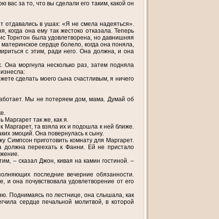
ю вас за то, что вы сделали его таким, какой он
т отдавались в ушах: «Я не смела надеяться».
я, когда она ему так жестоко отказала. Теперь
сис Торнтон была удовлетворена, но давнишняя
 материнское сердце болело, когда она поняла,
ириться с этим, ради него. Она должна, и она
. Она моргнула несколько раз, затем подняла
оизнесла:
ете сделать моего сына счастливым, я ничего
аботает. Мы не потеряем дом, мама. Думай об
е.
Маргарет так же, как я.
 Маргарет, та взяла их и подошла к ней ближе.
ких эмоций. Она повернулась к сыну.
кажу Симпсон приготовить комнату для Маргарет.
на должна переехать к Фанни. Ей не пристало
ожение.
им, – сказал Джон, кивая на камин гостиной. –
ыполняющих последние вечерние обязанности.
, и она почувствовала удовлетворение от его
ю. Поднимаясь по лестнице, она слышала, как
егчила сердце печальной молитвой, в которой