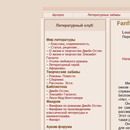
Apropos
Литературные забавы
Fanf
Литературный клуб
:
Loui
Пере
Мир литературы
−
Классика, современность.
−
Статьи, рецензии...
−
О жизни и творчестве Джейн Остин
−
О жизни и творчестве Элизабет
Гaскелл
Нач
−
Уголок любовного романа.
−
Литературный герой.
−
Афоризмы.
Творческие забавы
−
Романы. Повести.
−
Сборники.
−
Рассказы. Эссe.
Ми
Библиотека
окном 
−
Джейн Остин,
служан
−
Элизабет Гaскелл,
беспок
−
Люси Мод Монтгомери
«Нет, 
Фандом
Он
−
Фанфики по романам Джейн Остин.
ее сам
−
Фанфики по произведениям
рассма
классической литературы и
Этот с
кинематографа.
−
Фанарт.
такая 
Он
Архив форума
для не