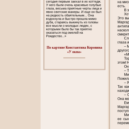
сегодня первым заехал в их коттедж.
на мис
У него были очень красивые голубые
есть.
глаза, весьма приятные черты лица и
В 
явно светские манеры. И еще он был
Хо
на редкость обаятельным... Она
Это вы
вздохнула и быстро прошла мимо
Маргар
дуба, стараясь выкинуть из головы
все мысли о молодых людях, с
антипа
которыми было бы так приятно
наскол
оказаться под омелой на
смирит
Рождество...»
Сл
глаза 
– 
По картине Константина Коровина
другог
«У окна»
«М
То
этом! 
Он
– 
Ми
Пожила
– 
Так ка
находи
– 
Она мо
Ем
Маргар
поступ
Ми
ее сын
переме