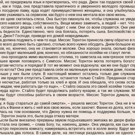
й, но придержала язык и притворилась, что рада. Джон так гордился своей 
, как и тогда, она представила практичного и уверенного молодого промы
в посудную лавку, куда ходят преимущественно женщины, и она улыбнулась
иво ухаживать за сервизом, как будто о нем она мечтала всю свою жизнь.
 ее щеке скатилась слеза. Она быстро смахнула ее, чтобы служанка не увид
сего навсего вещь, собственность. Вещи можно заменить, а людей – нет. Что 
 останется рядом с ней, а она будет с ним. Они со всем справятся. Они уж
ь бедности. Единственно, чего она боялась, потерять сына. Беспокойство о
ы, Джон? Господи, приведи его домой невредимым».
а должна подумать о чем-то еще. Миссис Торнтон принесла свечу обратно в г
о всего должно быть сделано, столько всего нужно обсудить. Днем большое 
ов, но, конечно, она не становится моложе. Она хорошо знала, сколько физ
 них будет маленький дом, конечно, но обязанности хозяйки не станут легче.
она проходила мимо маленького столика, то заметила на нем грязное пятн
шее время поговорить с Симпсон. Миссис Торнтон могла потерять богатс
ртам чистоты и порядка! В тот же момент она вздохнула: как же они будут с
го котла? Она уже представила себе их маленькую кухню в новом доме, похож
ньше у них были слуги. В настоящий момент остались только две служанки
 им придется отпустить Симпсон, останется только Стайлз. Преданная стар
 несчастье, работая только за хлеб и кров. И она обещала, что снова оста
 мадам, чем работать где-то еще», – Стайлз сказала это своей хозяйке только
куда идти». Стайлз будет продолжать работу кухарки, а так же служанки. М
ы будут способны работать в своем возрасте. Миссис Торнтон думала, ка
тво.
у, я буду стараться до самой смерти», – решила миссис Торнтон. Она ни в 
ать к Фанни и жить с ней всю свою жизнь, если захочет. Фанни из долга, хотя
лась на том основании, что Джону нужна ее помощь и поддержка больше, ч
 Торнтон знала это, была рада отказу матери.
ли были внезапно прерваны звуком подъехавшего экипажа во дворе фабрики
тала она громко, – слава Богу, ты, наконец, дома». Она увидела, как сын в
стро пересекла комнату, намереваясь встретить его в холле внизу. Вдруг ми
лышала два голоса. В самом деле, на лестнице раздались шаги не одного 