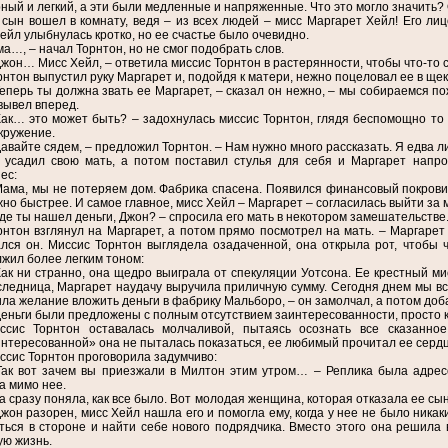
ный и легкий, а эти были медленные и напряженные. Что это могло значить? 
 сын вошел в комнату, ведя – из всех людей – мисс Маргарет Хейл! Его лиц
ейл улыбнулась кротко, но ее счастье было очевидно.
…, – начал Торнтон, но не смог подобрать слов.
Джон… Мисс Хейл, – ответила миссис Торнтон в растерянности, чтобы что-то с
рнтон выпустил руку Маргарет и, подойдя к матери, нежно поцеловал ее в щек
Теперь ты должна звать ее Маргарет, – сказал он нежно, – мы собираемся пож
 вывел вперед.
Как… это может быть? – задохнулась миссис Торнтон, глядя беспомощно то н
кружение.
Давайте сядем, – предложил Торнтон. – Нам нужно много рассказать. Я едва ли 
 усадил свою мать, а потом поставил стулья для себя и Маргарет напро
ес:
Мама, мы не потеряем дом. Фабрика спасена. Появился финансовый покровит
жно быстрее. И самое главное, мисс Хейл – Маргарет – согласилась выйти за 
Где ты нашел деньги, Джон? – спросила его мать в некотором замешательстве.
рнтон взглянул на Маргарет, а потом прямо посмотрел на мать. – Маргарет
лся он. Миссис Торнтон выглядела озадаченной, она открыла рот, чтобы чт
жил более легким тоном:
Как ни странно, она щедро выиграла от спекуляции Уотсона. Ее крестный ми
следница, Маргарет наудачу выручила приличную сумму. Сегодня днем мы в
ла желание вложить деньги в фабрику Мальборо, – он замолчал, а потом доб
Деньги были предложены с полным отсутствием заинтересованности, просто 
ссис Торнтон оставалась молчаливой, пытаясь осознать все сказанное
нтересованной» она не пыталась показаться, ее любимый прочитал ее сердц
ссис Торнтон проговорила задумчиво:
Так вот зачем вы приезжали в Милтон этим утром… – Реплика была адресо
а мимо нее.
а сразу поняла, как все было. Вот молодая женщина, которая отказала ее сын
Джон разорен, мисс Хейл нашла его и помогла ему, когда у нее не было никак
ться в стороне и найти себе нового подрядчика. Вместо этого она решила в
ую жизнь.