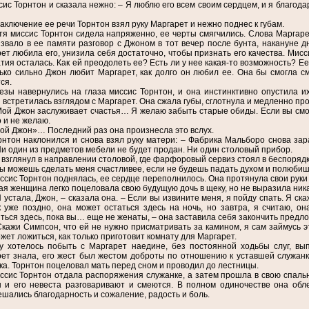
сис Торнтон и сказала нежно: – Я люблю его всем своим сердцем, и я благодар
заключение ее речи Торнтон взял руку Маргарет и нежно поднес к губам.
тя миссис Торнтон сидела напряженно, ее черты смягчились. Слова Маргаре
звало в ее памяти разговор с Джоном в тот вечер после бунта, накануне дн
ет любила его, унизила себя достаточно, чтобы признать его качества. Мис
тия осталась. Как ей преодолеть ее? Есть ли у нее какая-то возможность? Ее
ько сильно Джон любит Маргарет, как долго он любил ее. Она бы смогла см
ся.
езы навернулись на глаза миссис Торнтон, и она инстинктивно опустила их
и встретилась взглядом с Маргарет. Она сжала губы, сглотнула и медленно пр
Мой Джон заслуживает счастья… Я желаю забыть старые обиды. Если вы смож
о и не желаю.
ой Джон»… Последний раз она произнесла это вслух.
рнтон наклонился и снова взял руку матери: – Фабрика Мальборо снова зар
Ни один из предметов мебели не будет продан. Ни один столовый прибор.
 взглянул в направлении столовой, где фарфоровый сервиз стоял в беспорядк
Ты можешь сделать меня счастливее, если не будешь падать духом и полюбишь 
ссис Торнтон поднялась, ее сердце переполнилось. Она протянула свои руки к
я женщина легко поцеловала свою будущую дочь в щеку, но не выразила ника
Я устала, Джон, – сказала она. – Если вы извините меня, я пойду спать. Я с
к уже поздно, она может остаться здесь на ночь, но завтра, я считаю, о
ться здесь, пока вы… еще не женаты, – она заставила себя закончить предл
Скажи Симпсон, что ей не нужно присматривать за камином, я сам займусь эт
жет ложиться, как только приготовит комнату для Маргарет.
у хотелось побыть с Маргарет наедине, без постоянной ходьбы слуг, в
ет знала, его жест был жестом доброты по отношению к уставшей служанке
ка. Торнтон поцеловал мать перед сном и проводил до лестницы.
ссис Торнтон отдала распоряжения служанке, а затем прошла в свою спальн
 и его невеста разговаривают и смеются. В полном одиночестве она обл
шались благодарность и сожаление, радость и боль.