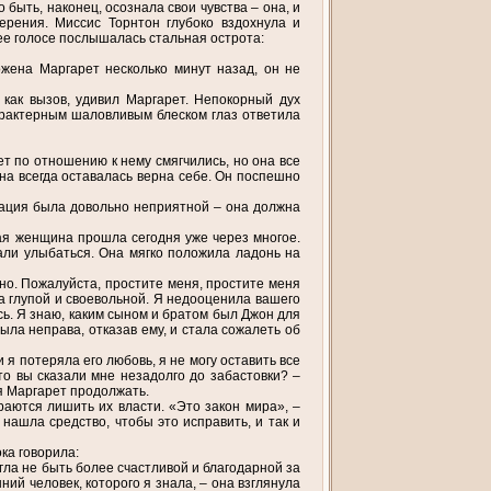
быть, наконец, осознала свои чувства – она, и
ерения. Миссис Торнтон глубоко вздохнула и
 ее голосе послышалась стальная острота:
ожена Маргарет несколько минут назад, он не
 как вызов, удивил Маргарет. Непокорный дух
арактерным шаловливым блеском глаз ответила
ет по отношению к нему смягчились, но она все
она всегда оставалась верна себе. Он поспешно
ация была довольно неприятной – она должна
ая женщина прошла сегодня уже через многое.
али улыбаться. Она мягко положила ладонь на
тно. Пожалуйста, простите меня, простите меня
ла глупой и своевольной. Я недооценила вашего
сь. Я знаю, каким сыном и братом был Джон для
ыла неправа, отказав ему, и стала сожалеть об
 я потеряла его любовь, я не могу оставить все
что вы сказали мне незадолго до забастовки? –
я Маргарет продолжать.
араются лишить их власти. «Это закон мира», –
г нашла средство, чтобы это исправить, и так и
ка говорила:
огла не быть более счастливой и благодарной за
ний человек, которого я знала, – она взглянула