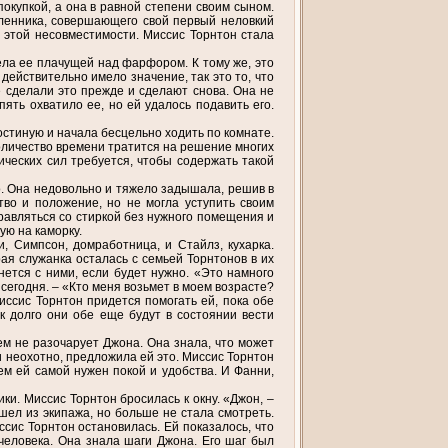
покупкой, а она в равной степени своим сыном.
шленника, совершающего свой первый неловкий
 этой несовместимости. Миссис Торнтон стала
ела ее плачущей над фарфором. К тому же, это
действительно имело значение, так это то, что
е сделали это прежде и сделают снова. Она не
пять охватило ее, но ей удалось подавить его.
остиную и начала бесцельно ходить по комнате.
количество времени тратится на решение многих
ических сил требуется, чтобы содержать такой
о. Она недовольно и тяжело задышала, решив в
тво и положение, но не могла уступить своим
правляться со стиркой без нужного помещения и
ую на каморку.
, Симпсон, домработница, и Стайлз, кухарка.
ая служанка осталась с семьей Торнтонов в их
нется с ними, если будет нужно. «Это намного
 сегодня. – «Кто меня возьмет в моем возрасте?
иссис Торнтон придется помогать ей, пока обе
к долго они обе еще будут в состоянии вести
чем не разочарует Джона. Она знала, что может
 и неохотно, предложила ей это. Миссис Торнтон
ем ей самой нужен покой и удобства. И Фанни,
. Миссис Торнтон бросилась к окну. «Джон, –
ышел из экипажа, но больше не стала смотреть.
ссис Торнтон остановилась. Ей показалось, что
человека. Она знала шаги Джона. Его шаг был