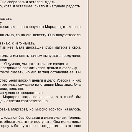
Она собралась и осталась ждать.
о, хотя и уставшее, сияло и излучало радость.
казать.
у.
ениться, – он вернулся к Маргарет, взял ее за
а сына, то на его невесту. Она почувствовала
знаю, с чего начать.
тив нее. Взяв дрожащие руки матери в свои,
ель, и мы опять начнем выпускать продукцию,
меня.
 – Я думала, мы потратили все средства.
 предложила вложить свои деньги в фабрику, –
о-то сказать, но его взгляд остановил ее. Он
стер Белл вложил деньги в дело Уотсона, и как
стретились случайно на станции Мидлэндс. Она
авил, поясняя:
как деловое предложение.
. Маргарет покраснела, зная, что какой бы
е и ответил соответственно.
вана Маргарет, но миссис Торнтон, казалось,
у, когда он был богатый и влиятельный. Теперь,
их обязательств так поступать. Она могла легко
ернуть Джону все, чего он достиг за всю свою