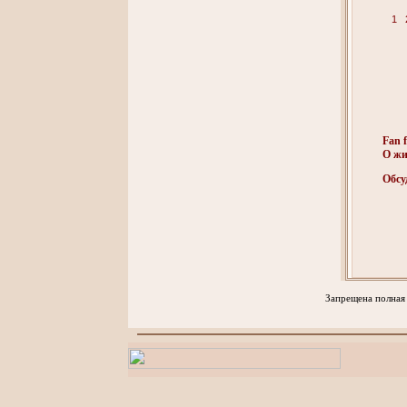
1
Fan f
О жи
Обсу
Запрещена полная