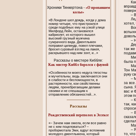
Ка
вправд
Хроники Тинкертона
-
«O пропавшем
поверн
колье»
– 
Ле
«В Лондоне шел дождь, когда у дома
хотел,
номер четыре, что пристроился
среди подобных ему на узкой улице
Во
Милфорд Лейн, остановился
вспыхн
кабриолет, из которого вышел
доволь
высокий грузный мужчина
– Н
сумрачного вида. Джентльмен
Де
поправил цилиндр, повел плечами,
так же
бросил суровый взгляд на лакея,
раскрывшего над ним зонт, и...»
подави
Ми
Рассказы о мистере Киббле:
была п
Как мистер Киббл боролся с фауной
Ма
Тон Ма
«Особенности моего недуга тягостны
руку с
и мучительны, ведь заключаются они
– 
в слабости и беспомощности, в
за все
растерянности, кои свойственны
сына. 
людям, пренебрегающим делами
своими и не спешащим к
вас и 
отправлению обязанностей...».
этом п
– 
так, к
Рассказы
спроси
– 
Рождественский переполох в Эссексе
сказал
сделал
«− Зачем нам омела, если все равно
Ма
не с кем поцеловаться? −
– 
пробормотала Эми, вдруг вспомнив
то, чт
молодого джентльмена, который