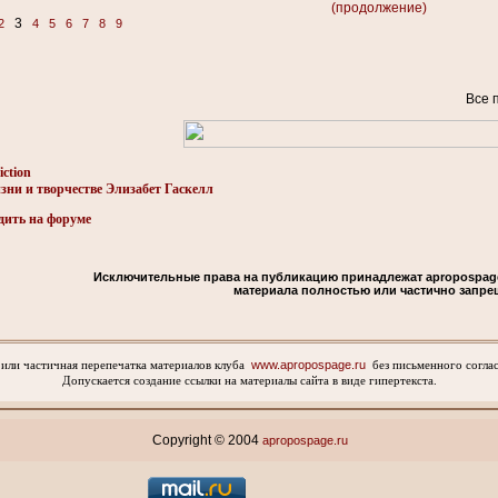
(продолжение)
3
2
4
5
6
7
8
9
Все 
iction
зни и творчестве Элизабет Гаскелл
дить на форуме
Исключительные права на публикацию принадлежат apropospage
материала полностью или частично запре
www.apropospage.ru
 или частичная перепечатка материалов клуба
без письменного соглас
Допускается создание ссылки на материалы сайта в виде гипертекста.
Copyright © 2004
apropospage.ru