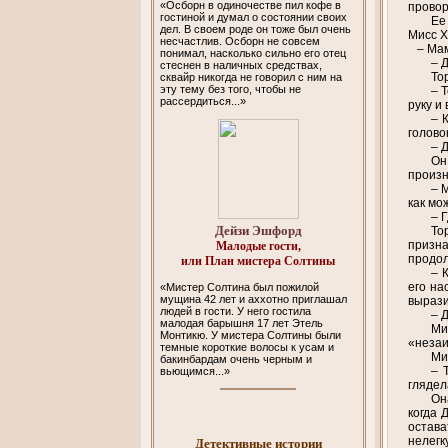
«Осборн в одиночестве пил кофе в
провор
гостиной и думал о состоянии своих
Ее
дел. В своем роде он тоже был очень
Мисс Х
несчастлив. Осборн не совсем
– Мама
понимал, насколько сильно его отец
– 
стеснен в наличных средствах,
То
сквайр никогда не говорил с ним на
эту тему без того, чтобы не
– 
рассердиться...»
руку и
– 
голово
– 
Он
произн
– 
как мо
– 
Дейзи Эшфорд
То
призна
Малодые гости,
продол
или План мистера Солтины
– 
его на
«Мистер Солтина был пожилой
мущина 42 лет и аххотно приглашал
вырази
людей в гости. У него гостила
– 
малодая барышня 17 лет Этель
Ми
Монтикю. У мистера Солтины были
«незаи
темные короткие волосы к усам и
Ми
бакинбардам очень черным и
– 
вьющимся...»
глядел
Он
когда 
остава
нелегк
Детективные истории