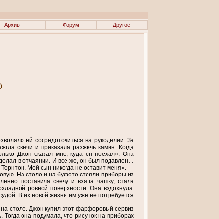
Архив
Форум
Другое
)
озволяло ей сосредоточиться на рукоделии. За
ажгла свечи и приказала разжечь камин. Когда
олько Джон сказал мне, куда он поехал». Она
сделал в отчаянии. И все же, он был подавлен…
 Торнтон. Мой сын никогда не оставит меня».
ловую. На столе и на буфете стояли приборы из
ленно поставила свечу и взяла чашку, стала
охладной ровной поверхности. Она вздохнула.
судой. В их новой жизни им уже не потребуется
 на столе. Джон купил этот фарфоровый сервиз
. Тогда она подумала, что рисунок на приборах