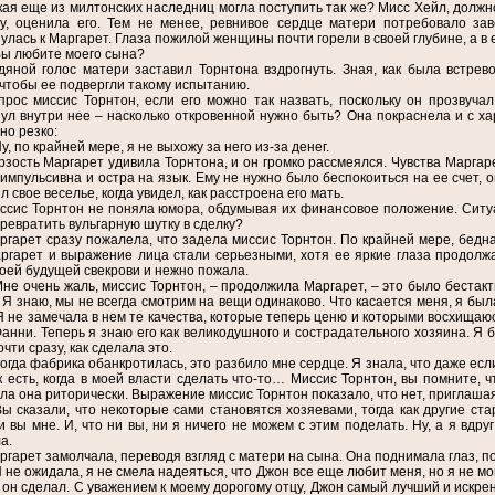
кая еще из милтонских наследниц могла поступить так же? Мисс Хейл, должно 
у, оценила его. Тем не менее, ревнивое сердце матери потребовало зав
улась к Маргарет. Глаза пожилой женщины почти горели в своей глубине, а в
Вы любите моего сына?
дяной голос матери заставил Торнтона вздрогнуть. Зная, как была встрев
 чтобы ее подвергли такому испытанию.
прос миссис Торнтон, если его можно так назвать, поскольку он прозвучал
ул внутри нее – насколько откровенной нужно быть? Она покраснела и с х
но резко:
у, по крайней мере, я не выхожу за него из-за денег.
рзость Маргарет удивила Торнтона, и он громко рассмеялся. Чувства Маргар
 импульсивна и остра на язык. Ему не нужно было беспокоиться на ее счет, 
л свое веселье, когда увидел, как расстроена его мать.
ссис Торнтон не поняла юмора, обдумывая их финансовое положение. Ситу
ревратить вульгарную шутку в сделку?
ргарет сразу пожалела, что задела миссис Торнтон. По крайней мере, бедн
ргарет и выражение лица стали серьезными, хотя ее яркие глаза продолж
воей будущей свекрови и нежно пожала.
Мне очень жаль, миссис Торнтон, – продолжила Маргарет, – это было бестак
. Я знаю, мы не всегда смотрим на вещи одинаково. Что касается меня, я бы
Я не замечала в нем те качества, которые теперь ценю и которыми восхищаю
Фанни. Теперь я знаю его как великодушного и сострадательного хозяина. Я б
очти сразу, как сделала это.
Когда фабрика обанкротилась, это разбило мне сердце. Я знала, что даже если
ак есть, когда в моей власти сделать что-то… Миссис Торнтон, вы помните, 
ла она риторически. Выражение миссис Торнтон показало, что нет, приглаша
Вы сказали, что некоторые сами становятся хозяевами, тогда как другие ст
и вы мне. И, что ни вы, ни я ничего не можем с этим поделать. Ну, а я вдру
а.
ргарет замолчала, переводя взгляд с матери на сына. Она поднимала глаз, по
Я не ожидала, я не смела надеяться, что Джон все еще любит меня, но я не м
о он сделал. С уважением к моему дорогому отцу, Джон самый лучший и искрен