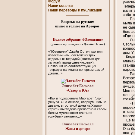
Форум
ужасны
Наши ссылки
Теперь
Наши переводы и публикации
визит 
заботл
По
Впервые на русском
была в
языке и только на Apropos:
ее сын
боялас
«Где т
Полное собрание «Ювенилии»
Он
Стольк
(ранние произведения Джейн Остин)
вопрос
«"Ювенилии" Джейн Остен, как они
дом. У
известны нам, состоят из трех
Когда 
отдельных тетрадей (книжках для
ближай
записей, вроде дневниковых).
станда
Названия на соответствующих
парово
тетрадях написаны почерком самой
Джейн...»
Ра
Вскоре
первом
Элизабет Гаскелл
лучше,
«Север и Юг»
Мне не
женщин
«Как и подозревала Маргарет, Эдит
хозяйс
уснула. Она лежала, свернувшись на
«Н
диване, в гостиной дома на Харли-
переех
стрит и выглядела прелестно в своем
отказа
белом муслиновом платье с
миссис
голубыми лентами...»
Ее мыс
Элизабет Гаскелл
прошеп
Она бы
Жены и дочери
она ус