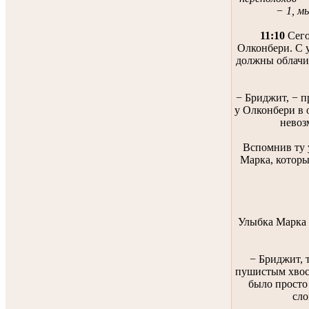
− 1, м
11:10
Сего
Олконбери. С 
должны облачит
− Бриджит, − п
у Олконбери в 
невоз
Вспомнив ту 
Марка, которы
Улыбка Марка 
− Бриджит, 
пушистым хвос
было просто
сло