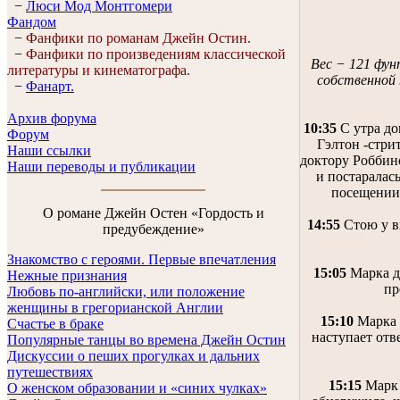
−
Люси Мод Монтгомери
Фандом
−
Фанфики по романам Джейн Остин.
−
Фанфики по произведениям классической
Вес − 121 фун
литературы и кинематографа.
собственной
−
Фанарт.
Архив форума
10:35
С утра до
Форум
Гэлтон -стри
Наши ссылки
доктору Роббин
Наши переводы и публикации
и постаралас
посещении 
О романе Джейн Остен «Гордость и
14:55
Стою у в
предубеждение»
Знакомство с героями. Первые впечатления
15:05
Марка до
Нежные признания
пр
Любовь по-английски, или положение
женщины в грегорианской Англии
15:10
Марка в
Счастье в браке
наступает отв
Популярные танцы во времена Джейн Остин
Дискуссии о пеших прогулках и дальних
путешествиях
15:15
Марк 
О женском образовании и «синих чулках»