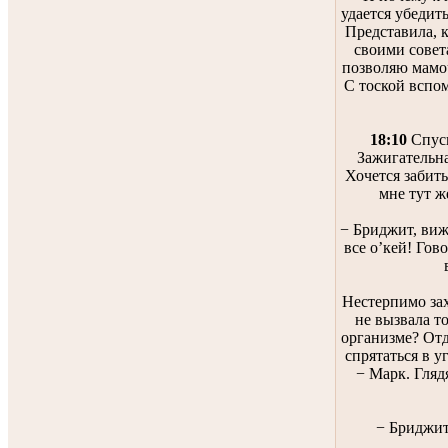
удается убедит
Представила, к
своими совет
позволяю мамоч
С тоской вспо
18:10
Спуск
Зажигательна
Хочется забить
мне тут 
− Бриджит, виж
все о’кей! Гов
Нестерпимо зах
не вызвала т
организме? Отд
спрятаться в уг
− Марк. Гляд
− Бриджит