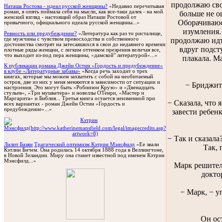
продолжаю сво
Наташа Ростова - идеал русской женщины?
«Недавно перечитывая
роман, я опять поймала себя на мысли, как все-таки далек - на мой
больше не о
женский взгляд - настоящий образ Наташи Ростовой от
Оборачиваюсь
привычного, официального идеала русской женщины...»
изумления.
Ревность или предубеждение?
«Литература как раз то ристалище,
где мужчины с чувством превосходства и собственного
продолжаю идт
достоинства смотрят на затесавшихся в свои до недавнего времени
вдруг подст
плотные ряды женщин, с легким оттенком презрения величая все,
что выходит из-под пера женщины, «дамской" литературой»...»
плакала. Ма
К публикации романа Джейн Остин «Гордость и предубеждение»
в клубе «Литературные забавы»
«Когда речь заходит о трех
книгах, которые мы можем захватить с собой на необитаемый
остров, две из них у меня меняются в зависимости от ситуации и
− Бриджит,
настроения. Это могут быть «Робинзон Крузо» и «Двенадцать
стульев», «Три мушкетера» и новеллы О'Генри, «Мастер и
Маргарита» и Библия... Третья книга остается неизменной при
− Сказала, что 
всех вариантах - роман Джейн Остин «Гордость и
предубеждение»...»
завести ребен
− Так и сказала
Лилит Базян
Трагический оптимизм Кэтрин Мэнсфилд
«Ее звали
Так, 
Кэтлин Бичем. Она родилась 14 октября 1888 года в Веллингтоне,
в Новой Зеландии. Миру она станет известной под именем Кэтрин
Мэнсфилд...»
Марк решител
докто
− Марк, − у
Он ос