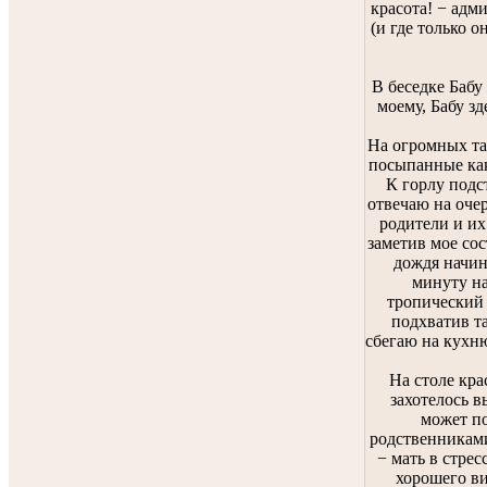
красота! − адм
(и где только о
В беседке Бабу
моему, Бабу з
На огромных тар
посыпанные как
К горлу подс
отвечаю на оче
родители и их
заметив мое со
дождя начин
минуту н
тропический 
подхватив та
сбегаю на кухню
На столе кра
захотелось в
может по
родственниками
− мать в стре
хорошего ви