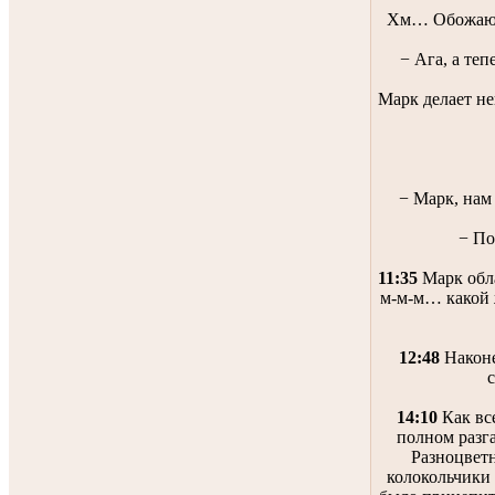
Хм… Обожаю, 
− Ага, а теп
Марк делает не
− Марк, нам 
− По
11:35
Марк обла
м-м-м… какой 
12:48
Наконе
14:10
Как все
полном разга
Разноцвет
колокольчики