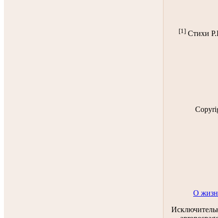
[1]
Стихи Р.
Copyri
О жизн
Исключительн