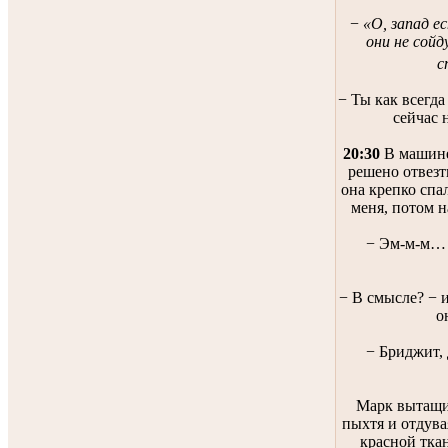
−
«О, запад е
они не сойд
с
− Ты как всегда
сейчас 
20:30
В машине
решено отвезт
она крепко спа
меня, потом н
− Эм-м-м… 
− В смысле? − и
о
− Бриджит, 
Марк вытащи
пыхтя и отдува
красной ткан