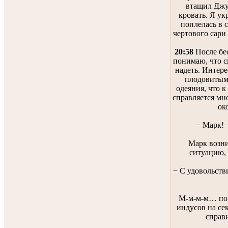
втащил Джуд
кровать. Я у
поплелась в 
чертового сари
20:58
После бе
понимаю, что с
надеть. Интере
плодовитыми
одеяния, что к
справляется мн
ок
− Марк! 
Марк возни
ситуацию, 
− С удовольств
М-м-м-м… пох
индусов на се
справ