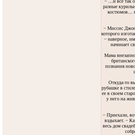
− …и все так 
разные курильн
костюмов… п
− Миссис Джонс
которого изгот
− наверное, им
начинает с
Мама внезапно
британског
познания ново
Откуда-то в
рубашке в стиле
ее в своем стар
у него на жив
− Приехали, во
вздыхает. − Ка
весь дом сваде
собр