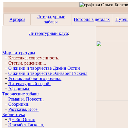
Литературные
Apropos
История в деталях
Путеш
забавы
Литературный клуб
:
Мир литературы
−
Классика, современность.
−
Статьи, рецензии...
−
О жизни и творчестве Джейн Остин
−
О жизни и творчестве Элизабет Гaскелл
−
Уголок любовного романа.
−
Литературный герой.
−
Афоризмы.
Творческие забавы
−
Романы. Повести.
−
Сборники.
−
Рассказы. Эссe.
Библиотека
−
Джейн Остин,
−
Элизабет Гaскелл,