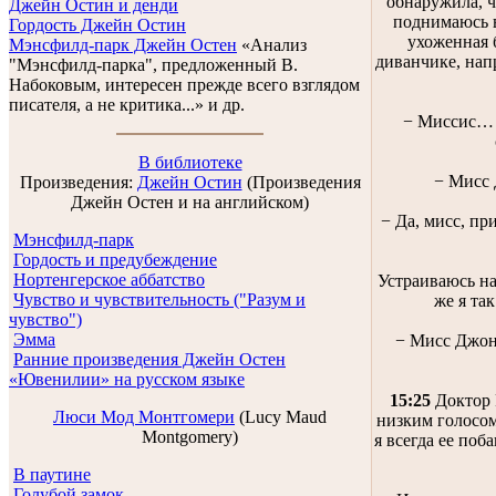
обнаружила, ч
Джейн Остин и денди
поднимаюсь 
Гордость Джейн Остин
ухоженная 
Мэнсфилд-парк Джейн Остен
«Анализ
диванчике, нап
"Мэнсфилд-парка", предложенный В.
Набоковым, интересен прежде всего взглядом
писателя, а не критика...» и др.
− Миссис… −
В библиотеке
− Мисс 
Произведения:
Джейн Остин
(Произведения
Джейн Остен и на английском)
− Да, мисс, пр
Мэнсфилд-парк
Гордость и предубеждение
Нортенгерское аббатство
Устраиваюсь на
Чувство и чувствительность ("Разум и
же я та
чувство")
Эмма
− Мисс Джонс
Ранние произведения Джейн Остен
«Ювенилии» на русском языке
15:25
Доктор 
Люси Мод Монтгомери
(Lucy Maud
низким голосом
Montgomery)
я всегда ее поба
В паутине
Голубой замок