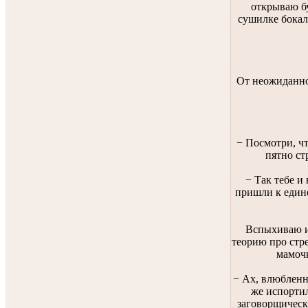
открываю б
сушилке бокал
От неожиданно
− Посмотри, чт
пятно ст
− Так тебе и
пришли к едино
Вспыхиваю и
теорию про стре
мамочк
− Ах, влюбленн
же испортил
заговорщически