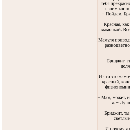
тебя прекрасн
своим костю
− Пойдем, Бр
Красная, как
мамочкой. Все
Мамуля приводи
разноцветно
− Бриджит, т
долж
И что это мамо
красный, кон
физиономии.
− Мам, может, 
я. − Луч
− Бриджит, ты
светлые
И почему я 