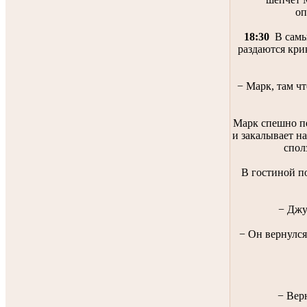
оп
18:30
В самы
раздаются кри
− Марк, там ч
Марк спешно п
и закалывает на
спол
В гостиной п
− Джу
− Он вернулся
− Вер