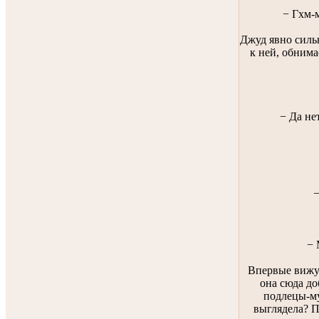
− Гхм-м
Джуд явно силь
к ней, обнима
− Да не
−
− 
Впервые вижу 
она сюда до
подлецы-м
выглядела? 