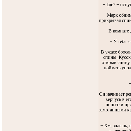
− Где? − испу
Марк обнима
прикрывая спин
В комнате 
− У тебя э
В ужасе бросаю
спины. Кусок
открыв спину 
поймать упол
−
Он начинает ре
верчусь в ег
попытки при
замотанными кр
− Хм, знаешь, 
− шепчет М