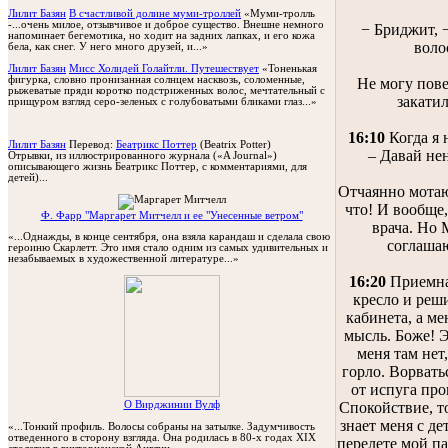
Лилит Базян
В счастливой долине муми-троллей
«Муми-тролль
-...oчень милое, отзывчивое и доброе существо. Внешне немного
− Бриджит, 
напоминает бегемотика, но ходит на задних лапках, и его кожа
воло
бела, как снег. У него много друзей, и...»
Лилит Базян
Мисс Холидей Голайтли. Путешествует
«Тоненькая
фигурка, словно пронизанная солнцем насквозь, соломенные,
Не могу пове
рыжеватые пряди коротко подстриженных волос, мечтательный с
закатил
прищуром взгляд серо-зеленых с голубоватыми бликами глаз...»
16:10
Когда я 
Лилит Базян
Перевод:
Беатрикс Поттер
(Beatrix Potter)
– Давай не
Oтрывки, из иллюстрированного журнала («A Journal»)
описывающего жизнь Беатрикс Поттер, с комментариями, для
детей)...
Отчаянно мотаю
что! И вообще,
Ф. Фарр "Маргарет Митчелл и ее "Унесенные ветром"
врача. Но 
«...Однажды, в конце сентября, она взяла карандаш и сделала свою
соглашаю
героиню Скарлетт. Это имя стало одним из самых удивительных и
незабываемых в художественной литературе...»
16:20
Приемна
кресло и реш
кабинета, а ме
мысль. Боже! Э
меня там нет,
горло. Ворвать
от испуга про
O Вирджинии Вулф
Спокойствие, т
знает меня с де
«...Тонкий профиль. Волосы собраны на затылке. Задумчивость
отведенного в сторону взгляда. Она родилась в 80-х годах XIX
перелете мой па