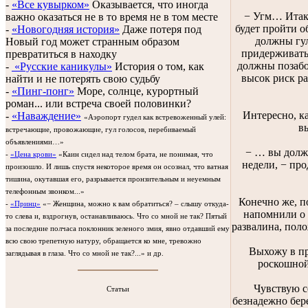
-
«Все кувырком»
Оказывается, что иногда
− Угм… Итак,
важно оказаться не в то время не в том месте
будет пройти о
-
«Новогодняя история»
Даже потеря под
должны гул
Новый год может странным образом
придерживатьс
превратиться в находку
должны позабот
-
«Русские каникулы»
История о том, как
высок риск р
найти и не потерять свою судьбу
-
«Пинг-понг»
Море, солнце, курортный
роман... или встреча своей половинки?
Интересно, ка
-
«Наваждение»
«Аэропорт гудел как встревоженный улей:
в
встречающие, провожающие, гул голосов, перебиваемый
объявлениями…»
− … вы долж
-
«Цена крови»
«Каин сидел над телом брата, не понимая, что
недели, − пр
произошло. И лишь спустя некоторое время он осознал, что ватная
тишина, окутавшая его, разрывается пронзительным и неуемным
телефонным звонком...»
Конечно же, по
-
«Принц»
«− Женщина, можно к вам обратиться? – слышу откуда-
напомнили о т
то слева и, вздрогнув, останавливаюсь. Что со мной не так? Пятый
развалина, поло
за последние полчаса поклонник зеленого змия, явно отдавший ему
всю свою трепетную натуру, обращается ко мне, тревожно
Выхожу в пр
заглядывая в глаза. Что со мной не так?...» и др.
роскошной
Чувствую с
Статьи
безнадежно бер