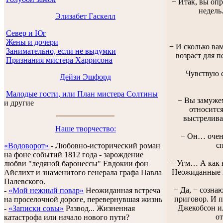
− Итак, вы оп
недель
Элизабет Гаскелл
Север и Юг
Жены и дочери
− И сколько ва
Занимательно, если не выдумки
возраст для п
Признания мистера Харрисона
Чувствую с
Дейзи Эшфорд
Малодые гости, или План мистера Солтины
− Вы замужем
и другие
относитс
выстреливаю
Наше творчество:
− Он… очень
с
«Водоворот»
- Любовно-исторический роман
на фоне событий 1812 года - зарождение
− Угм… А как в
любви "ледяной баронессы" Евдокии фон
Неожиданные 
Айслихт и знаменитого генерала графа Павла
Палевского.
− Да, − созна
-
«Мой нежный повар»
Неожиданная встреча
приговор. И п
на проселочной дороге, перевернувшая жизнь
Джекобсон ил
-
«Записки совы»
Развод... Жизненная
от
катастрофа или начало нового пути?