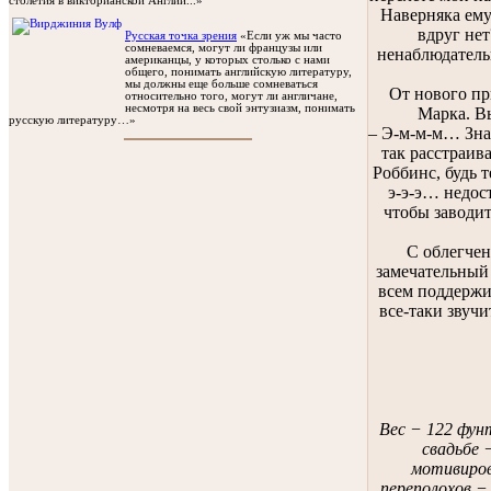
столетия в викторианской Англии...»
Наверняка ему
вдруг не
Русская точка зрения
«Если уж мы часто
сомневаемся, могут ли французы или
ненаблюдатель
американцы, у которых столько с нами
общего, понимать английскую литературу,
мы должны еще больше сомневаться
От нового пр
относительно того, могут ли англичане,
несмотря на весь свой энтузиазм, понимать
Марка. Вы
русскую литературу…»
– Э-м-м-м… Знае
так расстраива
Роббинс, будь т
э-э-э… недос
чтобы заводит
С облегчен
замечательный 
всем поддержи
все-таки звучи
Вес − 122 фун
свадьбе −
мотивиров
переполохов −