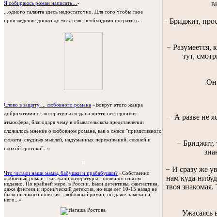
в
Я собираюсь роман написать…
-
...одного таланта здесь недостаточно. Для того чтобы твое
− Бриджит, прос
произведение дошло до читателя, необходимо потратить...
− Разумеется, 
тут, смот
Он
Слово в защиту ... любовного романа
«Вокруг этого жанра
доброхотами от литературы создана почти нестерпимая
− А разве не я
атмосфера, благодаря чему в обывательском представлении
сложилось мнение о любовном романе, как о смеси "примитивного
сюжета, скудных мыслей, надуманных переживаний, слюней и
− Бриджит, 
плохой эротики"...»
зна
− И сразу же у
Что читали наши мамы, бабушки и прабабушки?
«Собственно
нам куда-нибуд
любовный роман - как жанр литературы - появился совсем
недавно. По крайней мере, в России. Были детективы, фантастика,
твоя знакомая.
даже фэнтези и иронический детектив, но еще лет 10-15 назад не
было ни такого понятия - любовный роман, ни даже намека на
него...»
Ужасаясь в