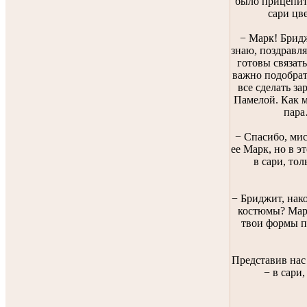
было прицепит
сари цв
− Марк! Бридж
знаю, поздравля
готовы связат
важно подобрат
все сделать з
Памелой. Как м
пара
− Спасибо, ми
ее Марк, но в э
в сари, то
− Бриджит, нако
костюмы? Марк
твои формы п
Представив нас
− в сари,