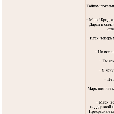
Тайком показы
− Марк! Бриджи
Дарси в светл
сто
− Итак, теперь 
− Но все е
− Ты хоч
− Я хочу
− Нет
Марк щиплет м
− Марк, во
поддержкой п
Прекрасные ме