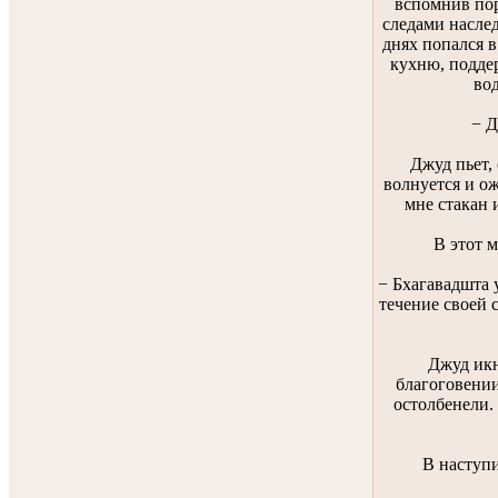
вспомнив пор
следами наслед
днях попался в
кухню, подде
во
− Д
Джуд пьет,
волнуется и о
мне стакан 
В этот м
− Бхагавадшта 
течение своей 
Джуд икн
благоговении
остолбенели.
В наступ